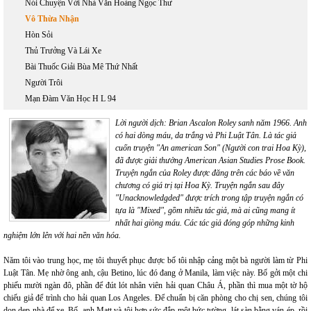
Nói Chuyện Với Nhà Văn Hoàng Ngọc Thư
Vô Thừa Nhận
Hòn Sỏi
Thủ Trưởng Và Lái Xe
Bài Thuốc Giải Bùa Mê Thứ Nhất
Người Trôi
Mạn Đàm Văn Học H L 94
Lời người dịch: Brian Ascalon Roley sanh năm 1966. Anh
có hai dòng máu, da trắng và Phi Luật Tân. Là tác giả
cuốn truyện "An american Son" (Người con trai Hoa Kỳ),
đã được giải thưởng American Asian Studies Prose Book.
Truyện ngắn của Roley được đăng trên các báo về văn
chương có giá trị tại Hoa Kỳ. Truyện ngắn sau đây
"Unacknowledgded" được trích trong tập truyện ngắn có
tựa là "Mixed", gồm nhiều tác giả, mà ai cũng mang ít
nhất hai giòng máu. Các tác giả đóng góp những kinh
nghiệm lớn lên với hai nền văn hóa.
Năm tôi vào trung học, mẹ tôi thuyết phục được bố tôi nhập cảng một bà người làm từ Phi
Luật Tân. Mẹ nhờ ông anh, cậu Betino, lúc đó đang ở Manila, làm việc này. Bố gởi một chi
phiếu mười ngàn đô, phần để đút lót nhân viên hải quan Châu Á, phần thì mua một tờ hộ
chiếu giả để trình cho hải quan Los Angeles. Để chuẩn bị căn phòng cho chị sen, chúng tôi
dọn dẹp nhà để xe. Bố, anh Matt và tôi hợp sức đắp một bức tường, lát sàn bằng ván ép, rồi