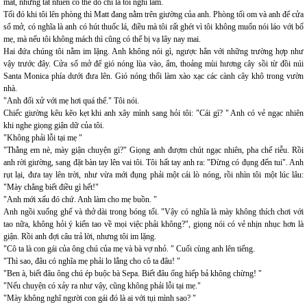
mắt, nhưng tất nhiên có thể đó chỉ là tôi nghĩ lầm.
Tối đó khi tôi lên phòng thì Matt đang nằm trên giường của anh. Phòng tối om và anh để cửa
sổ mở, có nghĩa là anh có hút thuốc lá, điều mà tôi rất ghét vì tôi không muốn nói láo với bố
mẹ, mà nếu tôi không mách thì cũng có thể bị vạ lây nay mai.
Hai đứa chúng tôi nằm im lặng. Anh không nói gì, ngược hẳn với những trường hợp như
vậy trước đây. Cửa sổ mở để gió nóng lùa vào, ẩm, thoảng mùi hương cây sồi từ đồi núi
Santa Monica phía dưới đưa lên. Gió nóng thổi làm xào xạc các cành cây khô trong vườn
nhà.
"Anh đối xử với mẹ hơi quá thể." Tôi nói.
Chiếc giường kêu kẽo kẹt khi anh xây mình sang hỏi tôi: "Cái gì? " Anh có vẻ ngạc nhiên
khi nghe giọng giận dữ của tôi.
"Không phải lỗi tại mẹ "
"Thằng em nè, mày giận chuyện gì?" Giọng anh đượm chút ngạc nhiên, pha chế riễu. Rồi
anh rời giường, sang đặt bàn tay lên vai tôi. Tôi hất tay anh ra: "Đừng có đụng đến tui". Anh
rụt lại, đưa tay lên trời, như vừa mới đụng phải một cái lò nóng, rồi nhìn tôi một lúc lâu:
"Mày chẳng biết điều gì hết!"
"Anh mới xấu đó chứ. Anh làm cho mẹ buồn. "
Anh ngồi xuống ghế và thở dài trong bóng tối. "Vậy có nghĩa là mày không thích chơi với
tao nữa, không hỏi ý kiến tao về mọi việc phải không?", giọng nói có vẻ nhịn nhục hơn là
giận. Rồi anh đợi câu trả lời, nhưng tôi im lặng.
"Cô ta là con gái của ông chú của mẹ và bà vợ nhỏ. " Cuối cùng anh lên tiếng.
"Thì sao, đâu có nghĩa mẹ phải lo lắng cho cô ta đâu! "
"Ben à, biết đâu ông chú ép buộc bà Sepa. Biết đâu ổng hiếp bả không chừng! "
"Nếu chuyện có xảy ra như vậy, cũng không phải lỗi tại mẹ."
"Mày không nghĩ người con gái đó là ai với tụi mình sao? "