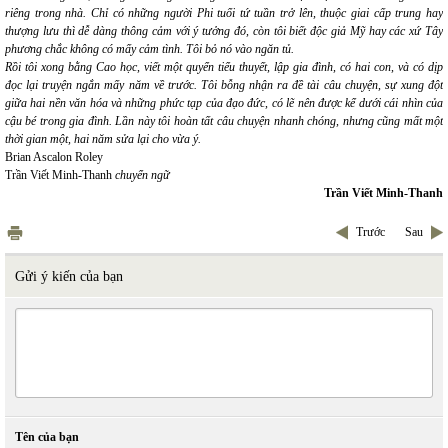
riêng trong nhà. Chỉ có những người Phi tuổi tứ tuần trở lên, thuộc giai cấp trung hay
thượng lưu thì dễ dàng thông cảm với ý tưởng đó, còn tôi biết độc giả Mỹ hay các xứ Tây
phương chắc không có mấy cảm tình. Tôi bỏ nó vào ngăn tủ.
Rồi tôi xong bằng Cao học, viết một quyển tiểu thuyết, lập gia đình, có hai con, và có dịp
đọc lại truyện ngắn mấy năm về trước. Tôi bỗng nhận ra đề tài câu chuyện, sự xung đột
giữa hai nền văn hóa và những phức tạp của đạo đức, có lẽ nên được kể dưới cái nhìn của
cậu bé trong gia đình. Lần này tôi hoàn tất câu chuyện nhanh chóng, nhưng cũng mất một
thời gian một, hai năm sửa lại cho vừa ý.
Brian Ascalon Roley
Trần Viết Minh-Thanh
chuyển ngữ
Trần Viết Minh-Thanh
Trước
Sau
Gửi ý kiến của bạn
Tên của bạn