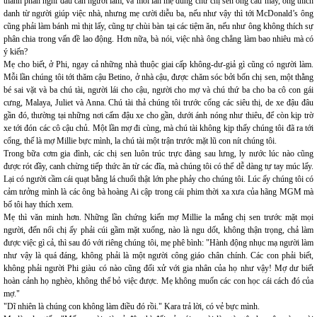
thành phần nghĩ đâu cần người làm, và mỗi lần mẹ dùng chữ chị sen ông cau mày, ông thích
danh từ người giúp việc nhà, nhưng mẹ cười diễu ba, nếu như vậy thì tới McDonald’s ông
cũng phải làm bánh mì thịt lấy, cũng tự chùi bàn tại các tiệm ăn, nếu như ông không thích sự
phân chia trong vấn đề lao động. Hơn nữa, bà nói, việc nhà ông chẳng làm bao nhiêu mà có
ý kiến?
Mẹ cho biết, ở Phi, ngay cả những nhà thuộc giai cấp không-dư-giả gì cũng có người làm.
Mỗi lần chúng tôi tới thăm cậu Betino, ở nhà cậu, được chăm sóc bởi bốn chị sen, một thằng
bé sai vặt và ba chú tài, người lái cho cậu, người cho mợ và chú thứ ba cho ba cô con gái
cưng, Malaya, Juliet và Anna. Chú tài thả chúng tôi trước cổng các siêu thị, de xe đậu đâu
gần đó, thường tại những nơi cấm đậu xe cho gần, dưới ánh nóng như thiêu, để còn kịp trờ
xe tới đón các cô cậu chủ. Một lần mợ đi cùng, mà chú tài không kịp thấy chúng tôi đã ra tới
cổng, thế là mợ Millie bực mình, la chú tài một trận trước mặt lũ con nít chúng tôi.
Trong bữa cơm gia đình, các chị sen luôn trúc trực đàng sau lưng, ly nước lúc nào cũng
được rót đầy, canh chừng tiếp thức ăn từ các đĩa, mà chúng tôi có thể dễ dàng tự tay múc lấy.
Lại có người cầm cái quạt bằng lá chuối thật lớn phe phảy cho chúng tôi. Lúc ấy chúng tôi có
cảm tưởng mình là các ông bà hoàng Ai cập trong cái phim thời xa xưa của hãng MGM mà
bố tôi hay thích xem.
Mẹ thì văn minh hơn. Những lần chứng kiến mợ Millie la mắng chị sen trước mặt mọi
người, đến nổi chị ấy phải cúi gầm mặt xuống, nào là ngu dốt, không thận trọng, chả làm
được việc gì cả, thì sau đó với riêng chúng tôi, mẹ phê bình: "Hành động nhục mạ người làm
như vậy là quá đáng, không phải là một người công giáo chân chính. Các con phải biết,
không phải người Phi giàu có nào cũng đối xử với gia nhân của họ như vậy! Mợ dư biết
hoàn cảnh họ nghèo, không thể bỏ việc được. Mẹ không muốn các con học cái cách đó của
mợ."
"Dĩ nhiên là chúng con không làm điều đó rồi." Kara trả lời, có vẻ bực mình.