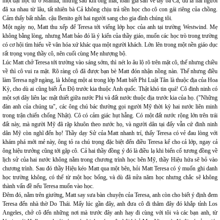
một đại học tư ở Manila, nhưng sau khi ông mất, toàn gia sản về tay bà Cả, dù là hai người
đã xa nhau từ lâu, tất nhiên bà Cả không chịu trả tiền học cho cô con gái riêng của chồng.
Cảm thấy bất nhẫn. cậu Benito gởi hai người sang cho gia đình chúng tôi.
Một ngày nọ, Matt thu xếp để Teresa tới viếng lớp học của anh tại trường Westwind. Mẹ
không bằng lòng, nhưng Matt bảo đó là ý kiến của thầy giáo, muốn các học trò trong trường
có cơ hội tìm hiểu về văn hóa xứ khác qua một người khách. Lớn lên trong một nền giáo dục
rất trọng vọng thầy cô, nên cuối cùng Mẹ nhượng bộ.
Lúc Matt chở Teresa tới trường vào sáng sớm, thì nét lo âu lộ rõ trên mặt cô, thế nhưng chiều
về thì cô vui ra mặt. Rõ ràng cô đã được bạn bè Matt đón nhận nồng nàn. Thế nhưng điều
làm Teresa ngỡ ngàng, là không một ai trong lớp Matt biết Phi Luật Tân là thuộc địa của Hoa
Kỳ, cho dù ai cũng biết Ấn Độ trước kia thuộc Anh quốc. Thật khó tin quá! Cô đinh ninh có
một sợi dây liên lạc mật thiết giữa nước Phi và đất nước thuộc địa trước kia của họ. ("Những
đàn anh của chúng ta", các ông chú bác thường gọi người Mỹ thời kỳ hai nước liên minh
trong trận chiến chống Nhật). Cô có cảm giác hụt hẫng. Có một đất nước rộng lớn trên trái
đất này, mà người Mỹ đã rặp khuôn theo nước họ, và người dân tại đấy vẫn cứ đinh ninh
dân Mỹ còn nghĩ đến họ! Thầy dạy Sử của Matt nhanh trí, thấy Teresa có vẻ đau lòng với
khám phá mới mẻ này, ông tỏ ra chú trọng đặc biệt đến điều Teresa kể cho cả lớp, ngay cả
ông hiệu trưởng cũng tới gặp cô. Cả hai thầy đồng ý đó là điều lạ khi biến cố tương đồng về
lịch sử của hai nước không nằm trong chương trình học bên Mỹ, thầy Hiệu hứa sẽ bỏ vào
chương trình. Sau đó thầy Hiệu kéo Matt qua một bên, hỏi Matt Teresa có ý muốn ghi danh
học trường không, có thể từ một học bổng, và dù đã nửa năm học nhưng chắc sẽ không
thành vấn đề nếu Teresa muốn vào học.
Đêm đó, nằm trên giường, Matt say sưa bàn chuyện của Teresa, anh còn cho biết ý định đem
Teresa đến nhà thờ Do Thái. Mấy lúc gần đây, anh đưa cô đi thăm đây đó khắp tỉnh Los
Angeles, chở cô đến những nơi mà trước đây anh hay đi cùng với tôi và các bạn anh, từ