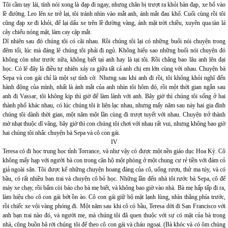
Tôi cầm tay lái, tính nói xong là đạp đi ngay, nhưng chân bị trượt ra khỏi bàn đạp, xe bổ vào
lề đường. Leo lên xe trở lại, tôi tránh nhìn vào mắt anh, ánh mắt đau khổ. Cuối cùng rồi tôi
cũng đạp xe đi khỏi, để lại dấu xe trên lề đường vàng, ánh mặt trời chiều, xuyên qua tàn lá
cây chiếu nóng mặt, làm cay cặp mắt.
Dĩ nhiên sau đó chúng tôi có cãi nhau. Rồi chúng tôi lại có những buổi nói chuyện trong
đêm tối, lúc mà đáng lẽ chúng tôi phải đi ngủ. Không hiểu sao những buổi nói chuyện đó
không còn như trước nữa, không biết tại anh hay là tại tôi. Rồi chẳng bao lâu anh lên đại
học. Có lẽ đây là điều tự nhiên xảy ra giữa tất cả anh chị em lớn cùng với nhau. Chuyện bà
Sepa và con gái chỉ là một sự tình cờ. Nhưng sau khi anh đi rồi, tôi không khỏi nghĩ đến
hành động của mình, nhất là ánh mắt của anh nhìn tôi hôm đó, rồi một thời gian ngắn sau
anh đi Vassar, tôi không kịp thì giờ để làm lành với anh. Bây giờ thì chúng tôi sống ở hai
thành phố khác nhau, có lúc chúng tôi ít liên lạc nhau, nhưng mấy năm sau này hai gia đình
chúng tôi dành thời gian, một năm một lần cùng đi trượt tuyết với nhau. Chuyện trở thành
mờ nhạt thuộc dĩ vãng, bây giờ thì con chúng tôi chơi với nhau rất vui, nhưng không bao giờ
hai chúng tôi nhắc chuyện bà Sepa và cô con gái.
IV
Teresa có đi học trung học tỉnh Torrance, và như vậy có được một nền giáo dục Hoa Kỳ. Cô
không mấy hạp với người bà con trong căn hộ một phòng ở một chung cư rẻ tiền với đám cỏ
giả ngoài sân. Tôi được kể những chuyện hoang đàng của cô, uống rượu, thử ma túy, và có
bầu, có rất nhiều ban trai và chuyện cô bỏ học. Những lần đến nhà tôi rước bà Sepa, cô để
máy xe chạy, rồi bấm còi báo cho bà mẹ biết, và không bao giờ vào nhà. Bà mẹ hấp tấp đi ra,
làm hiệu cho cô con gái bớt ồn ào. Cô con gái giữ bộ mặt lạnh lùng, nhìn thẳng phía trước,
rồi chiếc xe vội vàng phóng đi. Một năm sau khi cô có bầu, Teresa dời đi San Francisco với
anh bạn trai nào đó, và người mẹ, mà chúng tôi đã quen thuộc với sự có mặt của bà trong
nhà, cũng buồn bã rời chúng tôi để theo cô con gái và cháu ngoại. (Bà khóc và có ôm chúng