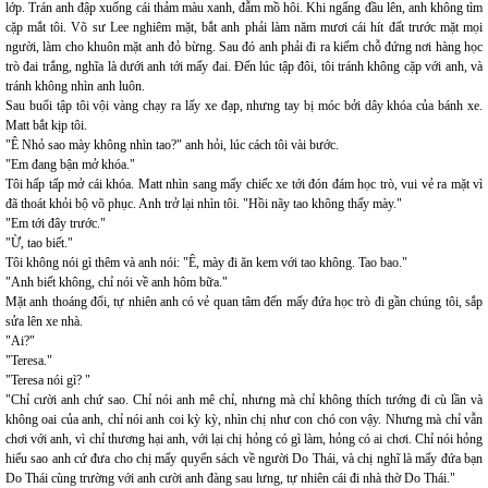
lớp. Trán anh đập xuống cái thảm màu xanh, đẫm mồ hôi. Khi ngẩng đầu lên, anh không tìm
cặp mắt tôi. Võ sư Lee nghiêm mặt, bắt anh phải làm năm mươi cái hít đất trước mặt mọi
người, làm cho khuôn mặt anh đỏ bừng. Sau đó anh phải đi ra kiếm chỗ đứng nơi hàng học
trò đai trắng, nghĩa là dưới anh tới mấy đai. Đến lúc tập đôi, tôi tránh không cặp với anh, và
tránh không nhìn anh luôn.
Sau buổi tập tôi vội vàng chạy ra lấy xe đạp, nhưng tay bị móc bởi dây khóa của bánh xe.
Matt bắt kịp tôi.
"Ê Nhỏ sao mày không nhìn tao?" anh hỏi, lúc cách tôi vài bước.
"Em đang bận mở khóa."
Tôi hấp tấp mở cái khóa. Matt nhìn sang mấy chiếc xe tới đón đám học trò, vui vẻ ra mặt vì
đã thoát khỏi bộ võ phục. Anh trở lại nhìn tôi. "Hồi nãy tao không thấy mày."
"Em tới đây trước."
"Ừ, tao biết."
Tôi không nói gì thêm và anh nói: "Ê, mày đi ăn kem với tao không. Tao bao."
"Anh biết không, chỉ nói về anh hôm bữa."
Mặt anh thoáng đổi, tự nhiên anh có vẻ quan tâm đến mấy đứa học trò đi gần chúng tôi, sắp
sửa lên xe nhà.
"Ai?"
"Teresa."
"Teresa nói gì? "
"Chỉ cười anh chứ sao. Chỉ nói anh mê chỉ, nhưng mà chỉ không thích tướng đi cù lần và
không oai của anh, chỉ nói anh coi kỳ kỳ, nhìn chị như con chó con vậy. Nhưng mà chỉ vẫn
chơi với anh, vì chỉ thương hại anh, với lại chị hỏng có gì làm, hỏng có ai chơi. Chỉ nói hỏng
hiểu sao anh cứ đưa cho chị mấy quyển sách về người Do Thái, và chị nghĩ là mấy đứa bạn
Do Thái cùng trường với anh cười anh đàng sau lưng, tự nhiên cái đi nhà thờ Do Thái."