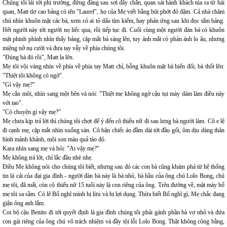
Chúng tôi lái tới phi trường, đứng đàng sau sợi dây chắn, quan sát hành khách túa ra từ hải
quan, Matt dơ cao bảng có tên "Laurel", họ của Mẹ viết bằng bút phớt đỏ đậm. Cả nhà chăm
chú nhìn khuôn mặt các bà, xem có ai tỏ dấu tìm kiếm, hay phản ứng sau khi đọc tấm bảng.
Hết người này tới người nọ liếc qua, rồi tiếp tục đi. Cuối cùng một người đàn bà có khuôn
mặt phinh phính nhìn thấy bảng, cặp mắt bà sáng lên, tuy ánh mắt có phản ánh lo âu, nhưng
miệng nở nụ cười và đưa tay vẫy về phía chúng tôi.
"Đúng bà đó rồi", Matt la lên.
Mẹ tôi vội vàng nhìn về phía về phía tay Matt chỉ, bỗng khuôn mặt bà biến đổi, bà thốt lên:
"Thiệt tôi không có ngờ".
"Gì vậy mẹ?"
Mẹ cắn môi, nhìn sang một bên và nói: "Thiệt mẹ không ngờ cậu tụi mày dám làm điều này
với tao".
"Có chuyện gì vậy mẹ?"
Mẹ chưa kịp trả lời thì chúng tôi chợt để ý đến cô thiếu nữ đi sau lưng bà người làm. Cô e lệ
đi cạnh mẹ, cặp mắt nhìn xuống sàn. Cô bận chiếc áo đầm dài tới đầu gối, ôm dịu dàng thân
hình mảnh khảnh, môi son màu quả táo đỏ.
Kara nhìn sang mẹ và hỏi: "Ai vậy mẹ?"
Mẹ không trả lời, chỉ lắc đầu nhè nhẹ.
Điều Mẹ không nói cho chúng tôi biết, nhưng sau đó các con bà cũng khám phá từ hệ thống
tin lá cải của đại gia đình - người đàn bà này là bà nhỏ, bà hầu của ông chú Lolo Bong, chú
mẹ tôi, đã mất, còn cô thiếu nữ 15 tuổi này là con riêng của ông. Trên đường về, mặt mày bố
mẹ tôi sa sầm. Có lẽ Bố nghĩ mình bị lừa và bị lợi dụng. Thừa biết Bố nghĩ gì, Mẹ chắc đang
giận ông anh lắm.
Coi bộ cậu Benito đi tới quyết định là gia đình chúng tôi phải gánh phần bà vợ nhỏ và đứa
con gái riêng của ông chú vô trách nhiệm và đầy tội lỗi Lolo Bong. Thật không công bằng,