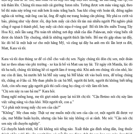
trải thảm lên. Chúng tôi mua một cái giường futon nữa. Tường được sơn màu vàng ngà, theo
bố thì màu này trông vui mắt hơn là màu trắng bạch. Sau khi công việc hoàn tất, đứng ngắm
nghía cái tường, mặt ông cau lại, ông đề nghị mẹ trang hoàng căn phòng. Mẹ phá ra cười và
bảo, phòng như vậy được rồi, đẹp hơn mấy cái chòi tồi tàn mà nhiều người Phi nghèo phải
sống ở ngoại ô thành phố, hay mấy cái chòi nipa ở vùng quê. Bố tôi lớn lên miền Trung Tây
Hoa Kỳ, mỗi lần sang Phi toàn tới những nơi đẹp nhất của đảo Palawan, một vùng biển rất
được du khách Tây chuộng, nhất là những người thích lặn biển. Bố mẹ tôi gặp nhau tại đấy,
lúc đó bố là một luật sư cho một hãng Mỹ, và cũng tại đây ba anh em tôi lần lượt ra đời,
Matt, Kara và tôi.
Kara và tôi dọn thùng xe để có chỗ cho vali chị sen. Ngày chúng tôi đón chị sen, một đoàn
hai xe theo nhau vào phi trường - xe kia là bố và Matt sau tay lái. Từ ngày rời Manila, lúc đó
tôi ba tuổi, chúng tôi không hề có người làm ở trong nhà. Khi anh em chúng tôi còn nhỏ, lúc
mẹ còn đi làm, bà mướn hết bà Mễ này sang bà Mễ khác tới vào buổi trưa, để trông chúng
tôi, chẳng ai ở lâu cả. Mẹ than phiền là các bà Mễ, người thì lười, người thì không biết tiếng
Anh, còn nếu may gặp người giỏi thì cuối cùng họ cũng có việc làm tốt hơn.
"Chị sen này ra sao hả mẹ?" Kara hỏi.
Đang nghĩ mông lung, mẹ tôi giựt mình quay lại trả lời chị tôi: "Cậu Betino nói chị này làm
việc siêng năng và chịu khó. Một người tốt, con ạ."
"Có phải một trong mấy chị sen của cậu?"
"Không". Mẹ chau mày. Thật sự mẹ muốn một chị sen của cậu cơ, một người đã được vợ
cậu, mợ Millie huấn luyện, nhưng cậu bảo lúc này không có ai rảnh. Mẹ nói: "Cậu nói chị
sen này rất chuyên nghiệp".
Cả chuyến hành trình, bố tôi không nói tiếng nào. Xuất thân gia đình nông dân, ông thuộc