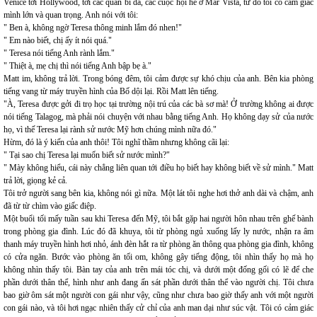
Venice tới Hollywood, tới các quán bi da, các cuộc hội hè ở Mar Vista, từ đó tôi có cảm giác
mình lớn và quan trọng. Anh nói với tôi:
" Ben à, không ngờ Teresa thông minh lắm đó nhen!"
" Em nào biết, chị ấy ít nói quá."
" Teresa nói tiếng Anh rành lắm."
" Thiệt à, mẹ chị thì nói tiếng Anh bập bẹ à."
Matt im, không trả lời. Trong bóng đêm, tôi cảm được sự khó chịu của anh. Bên kia phòng
tiếng vang từ máy truyền hình của Bố dội lại. Rồi Matt lên tiếng.
"À, Teresa được gởi đi trọ học tại trường nội trú của các bà sơ mà! Ở trường không ai được
nói tiếng Talagog, mà phải nói chuyện với nhau bằng tiếng Anh. Họ không dạy sử của nước
họ, vì thế Teresa lại rành sử nước Mỹ hơn chúng mình nữa đó."
Hừm, đó là ý kiến của anh thôi! Tôi nghĩ thầm nhưng không cãi lại:
" Tại sao chị Teresa lại muốn biết sử nước mình?"
" Mày không hiểu, cái này chẳng liên quan tới điều họ biết hay không biết về sử mình." Matt
trả lời, giọng kẻ cả.
Tôi trở người sang bên kia, không nói gì nữa. Một lát tôi nghe hơi thở anh dài và chậm, anh
đã từ từ chìm vào giấc điệp.
Một buổi tối mấy tuần sau khi Teresa đến Mỹ, tôi bắt gặp hai người hôn nhau trên ghế bành
trong phòng gia đình. Lúc đó đã khuya, tôi từ phòng ngủ xuống lấy ly nước, nhận ra âm
thanh máy truyền hình hơi nhỏ, ánh đèn hắt ra từ phòng ăn thông qua phòng gia đình, không
có cửa ngăn. Bước vào phòng ăn tối om, không gây tiếng động, tôi nhìn thấy họ mà họ
không nhìn thấy tôi. Bàn tay của anh trên mái tóc chị, và dưới một đống gối có lẽ để che
phần dưới thân thể, hình như anh đang ấn sát phần dưới thân thể vào người chị. Tôi chưa
bao giờ ôm sát một người con gái như vậy, cũng như chưa bao giờ thấy anh với một người
con gái nào, và tôi hơi ngạc nhiên thấy cử chỉ của anh man dại như súc vật. Tôi có cảm giác