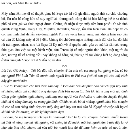
tôi hôn, với Matt thì lâu hơn).
Mấy năm liền mẹ tôi cố thuyết phục bà Sepa trở lại với gia đình, người thật sự chìu chuộng
bố, lần nào bà cũng hứa sẽ suy nghĩ lại, nhưng cuối cùng thì bà bảo không thể ở xa thành
phố có con gái và cháu ngoại được. Chúng tôi nhận được mấy tấm bưu phiếu từ các tỉnh
quanh vùng Vịnh, Daily City, Milpitas, Hercules, Vallejo, rồi dần biến luôn. Bà Sepa và cô
con gái hình như đã lẫn vào dòng người Phi lưu vong trong vùng, mà không hiểu sao dân
cư trên đó không mấy ai để ý đến. Chúng tôi chỉ được nghe những mảnh đời của họ, đôi khi
rất trái ngược nhau, như bà Sepa đã lấy một võ sĩ quyền anh, góa vợ mà bà săn sóc trong
thời gian làm việc tại một bệnh viện, còn Teresa lại có một người tình khác, một người da
đen, nhưng tất cả những điều này không có bằng cớ, thật sự thì tôi không biết họ đang sống
ở đâu cũng như cuộc đời đưa dẫn họ về đâu.
ooo
Lời Tác Giả Roley: - Tôi bắt đầu câu chuyện về ba anh chị em mang hai giòng máu, có bà
mẹ người Phi Luật Tân đã mướn một người làm từ Phi qua (với cô con gái của bà) cách
đây gần mười năm.
Có lẽ tôi không nên cho biết điều sau đây. Ý kiến đầu tiên khi phát họa câu chuyện nảy sinh
từ những nhận xét có thật trong đại gia đình bên ngoại tôi. Tôi lớn lên trong một gia đình
Công giáo nghiêm ngặt, nhưng thật may mọi người vẫn thích xầm xì bàn tán chuyện thị phi,
nhất là xì căng đan xảy ra trong gia đình. Chính ra các bà là những người thích bàn chuyện
về các cô con riêng xinh đẹp của mấy ông anh hay em trai của bà Ngoại, và cuộc đời họ có
khi thì rất lên hương, có lúc lại thật thảm đạm.
Lúc đầu, bà mẹ trong câu chuyện là nhân-vật " tôi" kể lại câu chuyện. Sự mâu thuẫn trong
bà thật rõ ràng, tuy bà rất ngượng với chồng là đã mướn một bà người làm trước đây là vợ
nhỏ của ông chú, nhưng bà vẫn giữ bà người làm đó để thực hiện ao ước có người làm