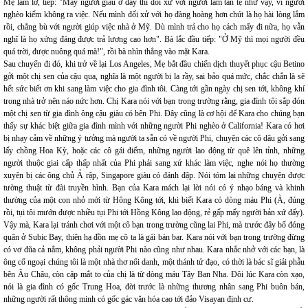
Mẹ làm lơ, tiếp: "Mấy người giàu ở đây thì đối xử với người làm tàn tệ như vậy, vì người
nghèo kiếm không ra việc. Nếu mình đối xử với họ đàng hoàng hơn chút là họ hài lòng lắm
rồi, chẳng bù với người giúp việc nhà ở Mỹ. Dù mình trả cho họ cách mấy đi nữa, họ vẫn
nghĩ là họ xứng đáng được trả lương cao hơn". Bà lắc đầu tiếp: "Ở Mỹ thì mọi người đều
quá trời, được nuông quá mà!", rồi bà nhìn thẳng vào mặt Kara.
Sau chuyến đi đó, khi trở về lại Los Angeles, Mẹ bắt đầu chiến dịch thuyết phục cậu Betino
gởi một chị sen của cậu qua, nghĩa là một người bị la rầy, sai bảo quá mức, chắc chắn là sẽ
hết sức biết ơn khi sang làm việc cho gia đình tôi. Càng tới gần ngày chị sen tới, không khí
trong nhà trở nên náo nức hơn. Chị Kara nói với bạn trong trường rằng, gia đình tôi sắp đón
một chị sen từ gia đình ông cậu giàu có bên Phi. Đây cũng là cơ hội để Kara cho chúng bạn
thấy sự khác biệt giữa gia đình mình với những người Phi nghèo ở California! Kara có hơi
bị nhạy cảm về những ý tưởng mà người ta sẵn có về người Phi, chuyện các cô dâu gởi sang
lấy chồng Hoa Kỳ, hoặc các cô gái điếm, những người lao động từ quê lên tỉnh, những
người thuộc giai cấp thấp nhất của Phi phải sang xứ khác làm việc, nghe nói họ thường
xuyên bị các ông chủ Ả rập, Singapore giàu có đánh đập. Nói tóm lại những chuyện được
tường thuật từ đài truyền hình. Bạn của Kara mách lại lời nói có ý nhạo báng và khinh
thường của một con nhỏ mới từ Hông Kông tới, khi biết Kara có dòng máu Phi (À, đúng
rồi, tụi tôi mướn được nhiều tụi Phi tới Hồng Kông lao động, rẻ gấp mấy người bản xứ đấy).
Vậy mà, Kara lại tránh chơi với một cô bạn trong trường cũng lai Phi, mà trước đây bố đóng
quân ở Subic Bay, thiên hạ đồn mẹ cô ta là gái bán bar. Kara nói với bạn trong trường đừng
có vơ đũa cả nắm, không phải người Phi nào cũng như nhau. Kara nhắc nhở với các bạn, là
ông cố ngoại chúng tôi là một nhà thơ nổi danh, một thánh tử đạo, có thời là bác sĩ giải phẫu
bên Âu Châu, còn cặp mắt to của chị là từ dòng máu Tây Ban Nha. Đôi lúc Kara còn xạo,
nói là gia đình có gốc Trung Hoa, đời trước là những thương nhân sang Phi buôn bán,
những người rất thông minh có gốc gác văn hóa cao tới đảo Visayan định cư.