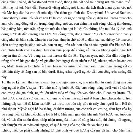
cùng nhau thả bộ, đi Westwood xem xi-nê, thong thả bát phố tại những nơi mà thanh thiếu
niên hay lui tới. Matt dẫn Teresa đi viếng những nơi khách du lịch thích tham quan, các nơi
mà Mẹ hay dẫn bà con tới mỗi dịp đến thăm gia đình tôi: Disneyland, Universal Studios,
Knottsberry Farm. Rồi tối về anh kể lại cho tôi nghe những điều kỳ diệu mà Teresa thuật cho
anh, các hang động tối om trong lòng sông, nơi các con chim mù mắt sống, chúng tìm đường
bằng tiếng kêu, trên trần động dơi mắt đỏ nằm ngủ la liệt. Có những hòn núi lửa kỳ diệu mà
dòng nước đã dẫn đường cho Đức Mẹ đồng trinh, dòng nước từng chữa được bệnh nan y
cũng như tật bẩm sinh. Chuyện của đoàn thuyền chở nô lệ bị đắm tàu vào thế kỷ 19, mà con
cháu những người sống sót vẫn còn cư ngụ trên các hòn đảo xa xôi, người dân Phi mỗi khi
cần chữa bệnh cho gia đình hay cần bùa phép để chống kẻ thù đã không quản ngại bơi
thuyền tìm tới họ. Và trang trại mà Teresa đã lớn lên, Tagkawayan, một đồn điền rộng lớn
trồng dừa và lúa gạo thuộc về gia đình bên ngoại tôi từ nhiều thế hệ, nhưng mà cả ba anh em
tôi, Matt, Kara và tôi chưa hề thấy. Teresa nói nước biển màu xanh ngăn ngắt, trong vắt có
thể nhìn thấy rõ rặng san hô bên dưới. Hàng trăm người nghèo vẫn còn sống trên miếng đất
này.
Tôi thì có kỷ niệm thần tiên riêng. Tôi nhớ ngọn gió khô, nhè nhẹ thổi từ cánh đồng mía của
ông ngoại ở đảo Visayan. Tôi nhớ những buổi tiệc đầy sức sống, tiếng cười vui vẻ của bà
con trong đại gia đình, người lớn nhảy múa và thảy tiền vào chân cho lũ con nít lượm. Tôi
nhớ được chơi đùa với đám anh chị em họ ở căn nhà nghỉ mát ở biển Chu Checerida, đi trên
những dãy san hô để kiếm sao biển và mực, học trèo cây dừa từ mấy chú người làm. Rồi tôi
nhớ dịp từ Mỹ về nghỉ hè ba tháng, đi thăm trường của các anh chị em họ, đám bạn của họ
vô cùng hiếu kỳ khi biết chúng tôi là Mỹ. Mấy năm gần đây khi anh Matt bước vào tuổi dậy
thì, và bắt đầu muốn được chấp nhận trong đám bạn bè cùng lứa tuổi, thì chúng tôi ngưng
nói chuyện trở lại thăm quê ngoại, và quê hương của mẹ dần rời xa chúng tôi.
Không hiểu có phải chính những lời phê bình về quê hương của mẹ đã làm cho Matt nản