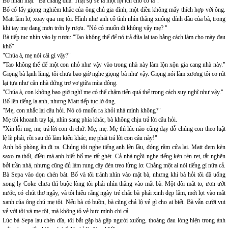
Bố nhăn mặt. "Ba chẳng đùa. Thật sự sẽ là một lợi ích cho cô ta".
Bố cố lấy giọng nghiêm khắc của ông chủ gia đình, một điều không mấy thích hợp với ông.
Matt làm lơ, xoay qua mẹ tôi. Hình như anh cố tình nhìn thẳng xuống đỉnh đầu của bà, trong
khi tay mẹ đang mơn trớn ly rượu. "Nó có muốn đi không vậy mẹ? "
Bà tiếp tục nhìn vào ly rượu: "Tao không thể để nó trả đũa lại tao bằng cách làm cho mày đau
khổ"
"Chúa à, mẹ nói cái gì vậy?"
"Tao không thể để một con nhỏ như vậy vào trong nhà này làm lộn xộn gia cang nhà này."
Giọng bà lạnh lùng, tôi chưa bao giờ nghe giọng bà như vậy. Giọng nói làm xương tôi co rút
lại tựa như căn nhà đứng trơ vơ giữa mùa đông.
"Chúa à, con không bao giờ nghĩ mẹ có thể chậm tiến quá thể trong cách suy nghĩ như vậy."
Bố lên tiếng la anh, nhưng Matt tiếp tục lờ ông.
"Mẹ, con nhắc lại câu hỏi. Nó có muốn ra khỏi nhà mình không?"
Mẹ tôi khoanh tay lại, nhìn sang phía khác, bà không chịu trả lời câu hỏi.
"Xin lỗi mẹ, mẹ trả lời con đi chứ. Mẹ, mẹ. Mẹ thì lúc nào cũng dạy dỗ chúng con theo luật
lệ lẽ phải, rồi sau đó làm kiểu khác, mẹ phải trả lời con câu này!"
Anh bỏ phòng ăn đi ra. Chúng tôi nghe tiếng anh lên lầu, đóng rầm cửa lại. Matt đem kèn
saxo ra thổi, điều mà anh biết bố mẹ rất ghét. Cả nhà ngồi nghe tiếng kèn rèn rẹt, tắt nghẽn
bởi trần nhà, nhưng cũng đủ làm rung cây đèn treo lửng lơ. Chẳng một ai nói tiếng gì nữa cả.
Bà Sepa vào dọn chén bát. Bố và tôi tránh nhìn vào mặt bà, nhưng khi bà hỏi tôi đã uống
xong ly Coke chưa thì buộc lòng tôi phải nhìn thẳng vào mắt bà. Một đôi mắt to, ươn ướt
nước, có chút thơ ngây, và tôi hiểu rằng ngày trẻ chắc bà phải xinh đẹp lắm, mới lọt vào mắt
xanh của ông chú mẹ tôi. Nếu bà có buồn, bà cũng chả lộ vẻ gì cho ai biết. Bà vẫn cười vui
vẻ với tôi và mẹ tôi, mà không tỏ vẻ bực mình chi cả.
Lúc bà Sepa lau chén dĩa, tôi bắt gặp bà gập người xuống, thoáng đau lòng hiện trong ánh