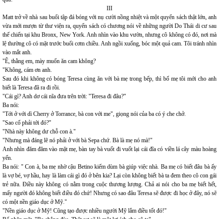
III
Matt trở về nhà sau buổi tập đá bóng với nụ cười nồng nhiệt và một quyển sách thật lớn, anh
vừa mới mượn từ thư viện ra, quyển sách có chương nói về những người Do Thái di cư sau
thế chiến tại khu Bronx, New York. Anh nhìn vào khu vườn, nhưng cô không có đó, nơi mà
lệ thường cô có mặt trước buổi cơm chiều. Anh ngồi xuống, bóc một quả cam. Tôi tránh nhìn
vào mắt anh.
"Ê, thằng em, mày muốn ăn cam không?
"Không, cám ơn anh.
Sau đó khi không có bóng Teresa cùng ăn với bà mẹ trong bếp, thì bố mẹ tôi mới cho anh
biết là Teresa đã ra đi rồi.
"Cái gì? Anh dơ cái nĩa đưa trên trời: "Teresa đi đâu?"
Ba nói:
"Tới ở với dì Cherry ở Torrance, bà con với me", giọng nói của ba có ý che chở.
"Sao cổ phải tới đó?"
"Nhà này không dư chỗ con à."
"Nhưng mà đáng lẽ nó phải ở với bà Sepa chứ. Bà là mẹ nó mà!"
Anh nhìn đăm đăm vào mặt mẹ, bàn tay bà vuốt đi vuốt lại cái đĩa có viền lá cây màu hoàng
yến.
Ba nói: " Con à, ba mẹ nhờ cậu Betino kiếm dùm bà giúp việc nhà. Ba mẹ có biết đâu bà ấy
là vợ bé, vợ hầu, hay là làm cái gì đó ở bên kia? Lại còn không biết bà ta đem theo cô con gái
trẻ nữa. Điều này không có nằm trong cuộc thương lượng. Chả ai nói cho ba mẹ biết hết,
mấy người đó không biết điều đó chứ! Nhưng có sao đâu Teresa sẽ được đi học ở đây, nó sẽ
có một nền giáo dục ở Mỹ."
"Nền giáo dục ở Mỹ! Cũng tạo được nhiều người Mỹ lắm điều tốt đó!"