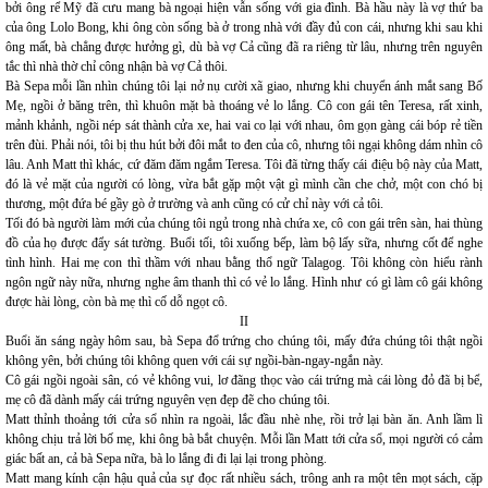
bởi ông rể Mỹ đã cưu mang bà ngoại hiện vẫn sống với gia đình. Bà hầu này là vợ thứ ba
của ông Lolo Bong, khi ông còn sống bà ở trong nhà với đầy đủ con cái, nhưng khi sau khi
ông mất, bà chẳng được hưởng gì, dù bà vợ Cả cũng đã ra riêng từ lâu, nhưng trên nguyên
tắc thì nhà thờ chỉ công nhận bà vợ Cả thôi.
Bà Sepa mỗi lần nhìn chúng tôi lại nở nụ cười xã giao, nhưng khi chuyển ánh mắt sang Bố
Mẹ, ngồi ở băng trên, thì khuôn mặt bà thoáng vẻ lo lắng. Cô con gái tên Teresa, rất xinh,
mảnh khảnh, ngồi nép sát thành cửa xe, hai vai co lại với nhau, ôm gọn gàng cái bóp rẻ tiền
trên đùi. Phải nói, tôi bị thu hút bởi đôi mắt to đen của cô, nhưng tôi ngại không dám nhìn cô
lâu. Anh Matt thì khác, cứ đăm đăm ngắm Teresa. Tôi đã từng thấy cái điệu bộ này của Matt,
đó là vẻ mặt của người có lòng, vừa bắt gặp một vật gì mình cần che chở, một con chó bị
thương, một đứa bé gầy gò ở trường và anh cũng có cử chỉ này với cả tôi.
Tối đó bà người làm mới của chúng tôi ngủ trong nhà chứa xe, cô con gái trên sàn, hai thùng
đồ của họ được đẩy sát tường. Buổi tối, tôi xuống bếp, làm bộ lấy sữa, nhưng cốt để nghe
tình hình. Hai mẹ con thì thầm với nhau bằng thổ ngữ Talagog. Tôi không còn hiểu rành
ngôn ngữ này nữa, nhưng nghe âm thanh thì có vẻ lo lắng. Hình như có gì làm cô gái không
được hài lòng, còn bà mẹ thì cố dỗ ngọt cô.
II
Buổi ăn sáng ngày hôm sau, bà Sepa đổ trứng cho chúng tôi, mấy đứa chúng tôi thật ngồi
không yên, bởi chúng tôi không quen với cái sự ngồi-bàn-ngay-ngắn này.
Cô gái ngồi ngoài sân, có vẻ không vui, lơ đãng thọc vào cái trứng mà cái lòng đỏ đã bị bể,
mẹ cô đã dành mấy cái trứng nguyên vẹn đẹp đẽ cho chúng tôi.
Matt thỉnh thoảng tới cửa sổ nhìn ra ngoài, lắc đầu nhè nhẹ, rồi trở lại bàn ăn. Anh lầm lì
không chịu trả lời bố mẹ, khi ông bà bắt chuyện. Mỗi lần Matt tới cửa sổ, mọi người có cảm
giác bất an, cả bà Sepa nữa, bà lo lắng đi đi lại lại trong phòng.
Matt mang kính cận hậu quả của sự đọc rất nhiều sách, trông anh ra một tên mọt sách, cặp