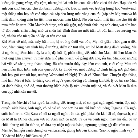
kiếng cận gọng vàng, dầy cộm, nhưng bù lại anh lớn con, rắn chắc vì có đai đen Hapkido và
anh còn chơi túc cầu cho đội banh trường nữa. Lúc tôi mới vào trường trung học Westwind,
một thằng nhỏ hay tới chế nhạo cái cặp đeo lưng màu vàng của tôi (cặp này Mẹ mua và bà
nhất định không chịu bỏ tiền mua một cái màu khác). Nó còn cuỗm mất tiền mẹ cho tôi để
mua thức ăn trưa. Khi Matt biết được, anh nổi giận, một buổi chiều nọ anh cùng vài đứa bạn
từ đội banh, chận thằng nhỏ cà chớn lại, đánh đấm nó một trận tơi bời, làm trẹo xương vai
nó, và thò vào túi quần nó lấy lại tiền cho tôi.
Khi Matt về nhà, mặt mày bầm tím, bị trường đuổi vài bữa, Mẹ nổi giận. Thời gian ở tiểu
học, Matt cũng hay đánh bậy ở trường, điểm cứ trụt dần, coi bộ Matt đang đà đi xuống, Mẹ
là người nghiêm chỉnh rầy la anh, đặt luật lệ, phân công việc nhà cho Matt, rồi đem Matt tới
một ông Cha chuyên trị mấy đứa nhỏ phá phách, để giảng đời cho, rồi bắt Matt đọc những
bài viết về các gương thành công. Bà còn mướn thầy dạy kèm cho anh, cuối cùng Matt trở
nên thuần thục hơn, anh còn qua được kỳ thi để vào một trường tư danh tiếng, nơi giới điện
ảnh hay gởi con tới học, trường Westwind về Nghệ Thuật và Khoa Học. Chuyện đập thằng
nhỏ làm Mẹ rất bực, lo thằng con sẽ ngựa quen đường cũ, nhưng khi biết lý do tại sao Matt
lại đánh thằng nhỏ đó, một thoáng hãnh diện lộ trên khuôn mặt bà, và tôi biết Matt là đứa
con quý nhất của mẹ tôi.
Trong lúc Mẹ chỉ vẽ bà người làm công việc trong nhà, cô con gái ngồi ngoài vườn, đọc một
quyển sách bằng Anh ngữ, cô có vẻ có học hơn bà mẹ chỉ biết nói tiếng Tagalog. Cô ngồi
suốt buổi trưa. Chị Kara và tôi ra ngoài ngồi trên các ghế phía bên kia bãi cỏ, đọc sách, chỉ
có Matt là tới nói chuyện với cô. Anh mời cô nước trà đá và bánh ngọt, mấy lần đầu cô từ
chối, nhưng tới lần thứ ba, cô đưa tay nhận một cái bánh, ngượng ngùng gật đầu cám ơn.
Matt trở lại ngồi cạnh chúng tôi và Kara hỏi, giọng hơi băn khoăn: "Sao nó ngồi mình vậy?"
"Chắc nó không biết làm cái gì."