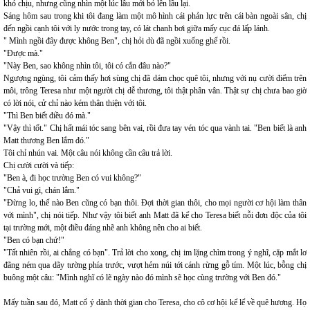
khó chịu, nhưng cũng nhìn một lúc lâu mới bỏ lên lầu lại.
Sáng hôm sau trong khi tôi đang làm một mô hình cái phản lực trên cái bàn ngoài sân, chị
đến ngồi cạnh tôi với ly nước trong tay, có lát chanh bơi giữa mấy cục đá lấp lánh.
" Mình ngồi đây được không Ben", chị hỏi dù đã ngồi xuống ghế rồi.
"Được mà."
"Này Ben, sao không nhìn tôi, tôi có cắn đâu nào?"
Ngượng ngùng, tôi cảm thấy hơi sùng chị đã dám chọc quê tôi, nhưng với nụ cười điểm trên
môi, trông Teresa như một người chị dễ thương, tôi thật phân vân. Thật sự chị chưa bao giờ
có lời nói, cử chỉ nào kém thân thiện với tôi.
"Thì Ben biết điều đó mà."
"Vậy thì tốt." Chị hất mái tóc sang bên vai, rồi đưa tay vén tóc qua vành tai. "Ben biết là anh
Matt thương Ben lắm đó."
Tôi chỉ nhún vai. Một câu nói không cần câu trả lời.
Chị cười cười và tiếp:
"Ben à, đi học trường Ben có vui không?"
"Chả vui gì, chán lắm."
"Đừng lo, thế nào Ben cũng có bạn thôi. Đợi thời gian thôi, cho mọi người cơ hội làm thân
với mình", chị nói tiếp. Như vậy tôi biết anh Matt đã kể cho Teresa biết nỗi đơn độc của tôi
tại trường mới, một điều đáng nhẽ anh không nên cho ai biết.
"Ben có bạn chứ!"
"Tất nhiên rồi, ai chẳng có bạn". Trả lời cho xong, chị im lặng chìm trong ý nghĩ, cặp mắt lơ
đãng ném qua dãy tường phía trước, vượt hẻm núi tới cánh rừng gỗ tím. Một lúc, bỗng chị
buông một câu: "Mình nghĩ có lẽ ngày nào đó mình sẽ học cùng trường với Ben đó."
Mấy tuần sau đó, Matt cố ý dành thời gian cho Teresa, cho cô cơ hội kể lể về quê hương. Họ