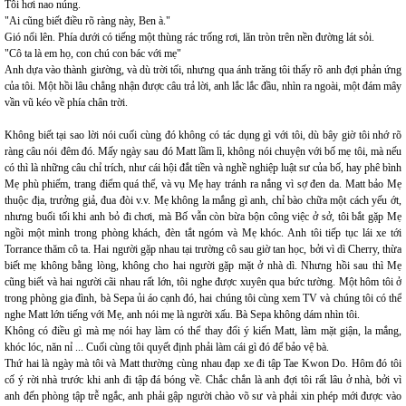
Tôi hơi nao núng.
"Ai cũng biết điều rõ ràng này, Ben à."
Gió nổi lên. Phía dưới có tiếng một thùng rác trống rơi, lăn tròn trên nền đường lát sỏi.
"Cô ta là em họ, con chú con bác với mẹ"
Anh dựa vào thành giường, và dù trời tối, nhưng qua ánh trăng tôi thấy rõ anh đợi phản ứng
của tôi. Một hồi lâu chẳng nhận được câu trả lời, anh lắc lắc đầu, nhìn ra ngoài, một đám mây
vần vũ kéo về phía chân trời.
Không biết tại sao lời nói cuối cùng đó không có tác dụng gì với tôi, dù bây giờ tôi nhớ rõ
ràng câu nói đêm đó. Mấy ngày sau đó Matt lầm lì, không nói chuyện với bố mẹ tôi, mà nếu
có thì là những câu chỉ trích, như cái hội đắt tiền và nghề nghiệp luật sư của bố, hay phê bình
Mẹ phù phiếm, trang điểm quá thể, và vụ Mẹ hay tránh ra nắng vì sợ đen da. Matt bảo Mẹ
thuộc địa, trưởng giả, đua đòi v.v. Mẹ không la mắng gì anh, chỉ bào chữa một cách yếu ớt,
nhưng buổi tối khi anh bỏ đi chơi, mà Bố vẫn còn bừa bộn công việc ở sở, tôi bắt gặp Mẹ
ngồi một mình trong phòng khách, đèn tắt ngóm và Mẹ khóc. Anh tôi tiếp tục lái xe tới
Torrance thăm cô ta. Hai người gặp nhau tại trường cô sau giờ tan học, bởi vì dì Cherry, thừa
biết mẹ không bằng lòng, không cho hai người gặp mặt ở nhà dì. Nhưng hồi sau thì Mẹ
cũng biết và hai người cãi nhau rất lớn, tôi nghe được xuyên qua bức tường. Một hôm tôi ở
trong phòng gia đình, bà Sepa ủi áo cạnh đó, hai chúng tôi cùng xem TV và chúng tôi có thể
nghe Matt lớn tiếng với Mẹ, anh nói mẹ là người xấu. Bà Sepa không dám nhìn tôi.
Không có điều gì mà mẹ nói hay làm có thể thay đổi ý kiến Matt, làm mặt giận, la mắng,
khóc lóc, năn nỉ ... Cuối cùng tôi quyết định phải làm cái gì đó để bảo vệ bà.
Thứ hai là ngày mà tôi và Matt thường cùng nhau đạp xe đi tập Tae Kwon Do. Hôm đó tôi
cố ý rời nhà trước khi anh đi tập đá bóng về. Chắc chắn là anh đợi tôi rất lâu ở nhà, bởi vì
anh đến phòng tập trễ ngắc, anh phải gập người chào võ sư và phải xin phép mới được vào