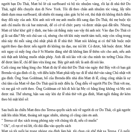
người bạn Do Thái, Matt bỏ lờ cái surfboard và bộ tóc nhuộm vàng, rồi lại đi nhà thờ Do
Thái, nghĩ đến chuyện dọn đi New York. Tôi đã theo chân anh nhuộm tóc vàng, lấy tiền
dành dụm mua surfboard, tất nhiên tôi mang cảm giác bị bỏ rơi, thú thật tôi không thích điểm
thay đổi này của anh. Khi anh nói với mẹ anh muốn đổi sang đạo Do Thái, thì mẹ buộc tội
anh chỉ muốn thi cái bar mitzvah, để có cớ tổ chức party và được nhận quà đắt tiền. Nhưng
Matt cứ khư khư giữ ý định, mẹ bảo cái thằng mày sao vậy thì anh nói: Vào đạo Do Thái có
gì là sai đâu? Mẹ nói chả sao cả, nhưng cho tới khi mày mười tám tuổi, mày còn sống trong
nhà này thì mỗi sáng chủ nhật phải đi lễ nhà thờ. Matt nói không ai có thể bắt buộc một
người theo đạo được nếu người đó không tin đạo, mẹ trả lời: Có được, bắt buộc được. Matt
nói ngay cả mấy ông cha ở St Martin đáng nhẽ đã không làm lễ thêm sức cho anh, nếu anh
nói thật anh không muốn nhận phép. Anh đã nói láo với các cha mình tin tưởng Chúa Jêsu
để được làm lễ, chỉ để làm vừa lòng mẹ. Bây giờ anh tiếc là anh đã nói láo.
Cuối cùng mẹ bằng lòng cho Matt đi dự lễ nhà thờ Do Thái vào ngày thứ Bảy với cô bạn gái
Brenda và gia đình cô ấy, với điều kiện Matt phải tiếp tục đi lễ nhà thờ vào sáng Chủ nhật với
gia đình. Ông Stan Goldman, bố của Brenda đến nhà đón Matt đi lễ, cũng công nhận là sự
chú tâm của Matt về đạo Do Thái quả là một điều lạ. Ông diễu về người Phi Do Thái với mẹ,
và mẹ giả vờ cười theo. Ông Goldman cứ hỏi đi hỏi lại Mẹ có bằng lòng không và Mẹ nói
được mà. Thế nhưng, bận sau này khi dự lễ nhà thờ với gia đình, Matt ngồi thẳng đơ kèm
theo bộ mặt khổ sở.
Sau buổi ăn chiều Matt đưa cho Teresa quyển sách nói về người di cư Do Thái, cô gái ngước
mắt lên nhìn Matt, thoáng nét ngạc nhiên, nhưng cô cũng cám ơn anh.
" Teresa cứ đọc sách trong phòng này với chúng tôi đi, nếu cô muốn"
" Ok", cô rụt rè trả lời, rồi dúi đầu vào quyển sách
Matt và tôi ngồi lại trong phòng gia đình làm bài, tôi chọn cái ghế thật xa Teresa. Cô ngồi,