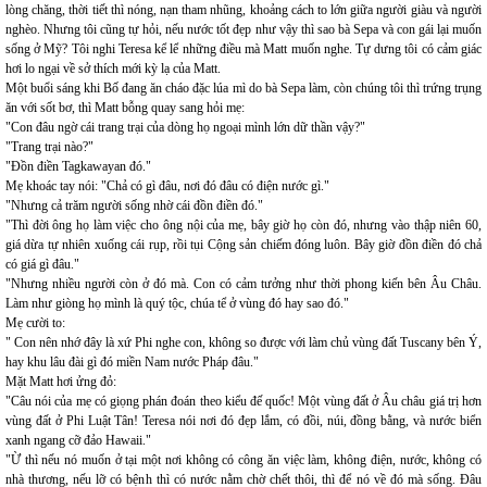
lòng chăng, thời tiết thì nóng, nạn tham nhũng, khoảng cách to lớn giữa người giàu và người
nghèo. Nhưng tôi cũng tự hỏi, nếu nước tốt đẹp như vậy thì sao bà Sepa và con gái lại muốn
sống ở Mỹ? Tôi nghi Teresa kể lể những điều mà Matt muốn nghe. Tự dưng tôi có cảm giác
hơi lo ngại về sở thích mới kỳ lạ của Matt.
Một buổi sáng khi Bố đang ăn cháo đặc lúa mì do bà Sepa làm, còn chúng tôi thì trứng trụng
ăn với sốt bơ, thì Matt bỗng quay sang hỏi mẹ:
"Con đâu ngờ cái trang trại của dòng họ ngoại mình lớn dữ thần vậy?"
"Trang trại nào?"
"Đồn điền Tagkawayan đó."
Mẹ khoác tay nói: "Chả có gì đâu, nơi đó đâu có điện nước gì."
"Nhưng cả trăm người sống nhờ cái đồn điền đó."
"Thì đời ông họ làm việc cho ông nội của mẹ, bây giờ họ còn đó, nhưng vào thập niên 60,
giá dừa tự nhiên xuống cái rụp, rồi tụi Cộng sản chiếm đóng luôn. Bây giờ đồn điền đó chả
có giá gì đâu."
"Nhưng nhiều người còn ở đó mà. Con có cảm tưởng như thời phong kiến bên Âu Châu.
Làm như giòng họ mình là quý tộc, chúa tể ở vùng đó hay sao đó."
Mẹ cười to:
" Con nên nhớ đây là xứ Phi nghe con, không so được với làm chủ vùng đất Tuscany bên Ý,
hay khu lâu đài gì đó miền Nam nước Pháp đâu."
Mặt Matt hơi ửng đỏ:
"Câu nói của mẹ có giọng phán đoán theo kiểu đế quốc! Một vùng đất ở Âu châu giá trị hơn
vùng đất ở Phi Luật Tân! Teresa nói nơi đó đẹp lắm, có đồi, núi, đồng bằng, và nước biển
xanh ngang cỡ đảo Hawaii."
"Ừ thì nếu nó muốn ở tại một nơi không có công ăn việc làm, không điện, nước, không có
nhà thương, nếu lỡ có bệnh thì có nước nằm chờ chết thôi, thì để nó về đó mà sống. Đâu