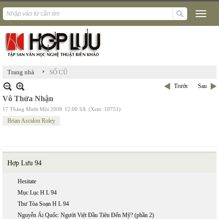
›
Trang nhà
SỐ CŨ
Trước
Sau
Vô Thừa Nhận
17 Tháng Mười Một 2008
12:00 SA
(Xem: 10751)
Brian Ascalon Roley
Hợp Lưu 94
Hesitate
Mục Lục H L 94
Thư Tòa Soạn H L 94
Nguyễn Ái Quốc: Người Việt Đầu Tiên Đến Mỹ? (phần 2)