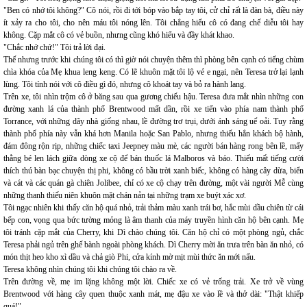
"Ben có nhớ tôi không?" Cô nói, rồi đi tới bóp vào bắp tay tôi, cử chỉ rất là đàn bà, điều này
ít xảy ra cho tôi, cho nên máu tôi nóng lên. Tôi chẳng hiểu cô có đang chế diễu tôi hay
không. Cặp mắt cô có vẻ buồn, nhưng cũng khó hiểu và đầy khát khao.
"Chắc nhớ chứ!" Tôi trả lời đại.
Thế nhưng trước khi chúng tôi có thì giờ nói chuyện thêm thì phòng bên cạnh có tiếng chùm
chìa khóa của Mẹ khua leng keng. Có lẽ khuôn mặt tôi lộ vẻ e ngại, nên Teresa trở lại lạnh
lùng. Tôi tính nói với cô điều gì đó, nhưng cô khoát tay và bỏ ra hành lang.
Trên xe, tôi nhìn trộm cô ở băng sau qua gương chiếu hậu. Teresa đưa mắt nhìn những con
đường xanh lá của thành phố Brentwood mất dần, rồi xe tiến vào phía nam thành phố
Torrance, với những dãy nhà giống nhau, lề đường trơ trụi, dưới ánh sáng uể oải. Tuy rằng
thành phố phía này vẫn khá hơn Manila hoặc San Pablo, nhưng thiếu hẳn khách bộ hành,
đám đông rộn rịp, những chiếc taxi Jeepney màu mè, các người bán hàng rong bên lề, mấy
thằng bé len lách giữa dòng xe cộ để bán thuốc lá Malboros và báo. Thiếu mất tiếng cười
thích thú bàn bạc chuyện thị phi, không có bầu trời xanh biếc, không có hàng cây dừa, biển
và cát và các quán gà chiên Jolibee, chỉ có xe cộ chạy trên đường, một vài người Mễ cùng
những thanh thiếu niên khuôn mặt chán nản tại những trạm xe buýt xác xơ.
Tôi ngạc nhiên khi thấy căn hộ quá nhỏ, trải thảm màu xanh trái bơ, hắc mùi dầu chiên từ cái
bếp con, vọng qua bức tường mỏng là âm thanh của máy truyền hình căn hộ bên cạnh. Mẹ
tôi tránh cặp mắt của Cherry, khi Dì chào chúng tôi. Căn hộ chỉ có một phòng ngủ, chắc
Teresa phải ngủ trên ghế bành ngoài phòng khách. Dì Cherry mời ăn trưa trên bàn ăn nhỏ, có
món thịt heo kho xì dầu và chả giò Phi, cửa kính mờ mịt mùi thức ăn mới nấu.
Teresa không nhìn chúng tôi khi chúng tôi chào ra về.
Trên đường về, mẹ im lặng không một lời. Chiếc xe có vẻ trống trải. Xe trở về vùng
Brentwood với hàng cây quen thuộc xanh mát, mẹ đậu xe vào lề và thở dài: "Thật khiếp
quá!"