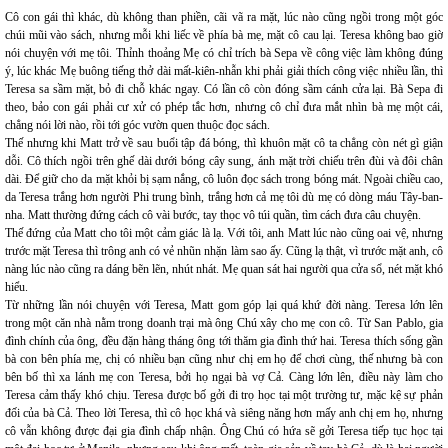
Cô con gái thì khác, dù không than phiền, cãi vã ra mặt, lúc nào cũng ngồi trong một góc
chúi mũi vào sách, nhưng mỗi khi liếc về phía bà mẹ, mặt cô cau lại. Teresa không bao giờ
nói chuyện với mẹ tôi. Thỉnh thoảng Mẹ có chỉ trích bà Sepa về công việc làm không đúng
ý, lúc khác Mẹ buông tiếng thở dài mất-kiên-nhẫn khi phải giải thích công việc nhiều lần, thì
Teresa sa sầm mặt, bỏ đi chỗ khác ngay. Có lần cô còn đóng sầm cánh cửa lại. Bà Sepa đi
theo, bảo con gái phải cư xử có phép tắc hơn, nhưng cô chỉ đưa mắt nhìn bà mẹ một cái,
chẳng nói lời nào, rồi tới góc vườn quen thuộc đọc sách.
Thế nhưng khi Matt trở về sau buổi tập đá bóng, thì khuôn mặt cô ta chẳng còn nét gì giận
dỗi. Cô thích ngồi trên ghế dài dưới bóng cây sung, ánh mặt trời chiếu trên đùi và đôi chân
dài. Để giữ cho da mặt khỏi bị sạm nắng, cô luôn đọc sách trong bóng mát. Ngoài chiều cao,
da Teresa trắng hơn người Phi trung bình, trắng hơn cả mẹ tôi dù mẹ có dòng máu Tây-ban-
nha. Matt thường đứng cách cô vài bước, tay thọc vô túi quần, tìm cách đưa câu chuyện.
Thế đứng của Matt cho tôi một cảm giác là lạ. Với tôi, anh Matt lúc nào cũng oai vệ, nhưng
trước mặt Teresa thì trông anh có vẻ nhũn nhặn làm sao ấy. Cũng lạ thật, vì trước mặt anh, cô
nàng lúc nào cũng ra dáng bẽn lẽn, nhút nhát. Mẹ quan sát hai người qua cửa sổ, nét mặt khó
hiểu.
Từ những lần nói chuyện với Teresa, Matt gom góp lại quá khứ đời nàng. Teresa lớn lên
trong một căn nhà nằm trong doanh trại mà ông Chú xây cho mẹ con cô. Từ San Pablo, gia
đình chính của ông, đều đặn hàng tháng ông tới thăm gia đình thứ hai. Teresa thích sống gần
bà con bên phía mẹ, chị có nhiều bạn cũng như chị em họ để chơi cùng, thế nhưng bà con
bên bố thì xa lánh mẹ con Teresa, bởi họ ngại bà vợ Cả. Càng lớn lên, điều này làm cho
Teresa cảm thấy khó chịu. Teresa được bố gởi đi trọ học tại một trường tư, mặc kệ sự phản
đối của bà Cả. Theo lời Teresa, thì cô học khá và siêng năng hơn mấy anh chị em họ, nhưng
cô vẫn không được đại gia đình chấp nhận. Ông Chú có hứa sẽ gởi Teresa tiếp tục học tại