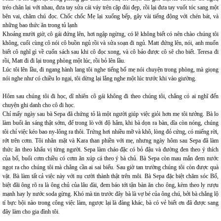
tréo chân lại với nhau, đưa tay sửa cái váy trên cặp đùi đẹp, rồi lại đưa tay vuốt tóc sang một
bên vai, chăm chú đọc. Chốc chốc Mẹ lại xuống bếp, gây vài tiếng động với chén bát, và
những bao thức ăn trong tủ lạnh
Khoảng mười giờ, cô gái đứng lên, hơi ngập ngừng, có lẽ không biết có nên chào chúng tôi
không, cuối cùng cô nói cô buồn ngủ rồi và sửa soạn đi ngủ. Matt đứng lên, nói, anh muốn
biết cô nghĩ gì về cuốn sách sau khi cô đọc xong, và cô bảo được cô sẽ cho biết. Teresa đi
rồi, Matt đi đi lại trong phòng một lúc, rồi bỏ lên lầu.
Lúc tôi lên lầu, đi ngang hành lang tôi nghe tiếng bố mẹ nói chuyện trong phòng, mà giọng
nói nghe như có chiều lo ngại, tôi dừng lại lắng nghe một lúc trước khi vào giường.
Hôm sau chúng tôi đi học, dĩ nhiên cô gái không đi theo chúng tôi, chẳng có ai nghĩ đến
chuyện ghi danh cho cô đi học.
Chỉ mấy ngày sau bà Sepa đã chứng tỏ là một người giúp việc giỏi hơn mẹ tôi tưởng. Bà lo
làm buổi ăn sáng thật sớm, để trong lò với độ hâm, khi bà dọn ra bàn, dĩa còn nóng, chúng
tôi chỉ việc kéo bao ny-lông ra thôi. Trứng hơi nhiều mỡ và khô, lòng đỏ cứng, có miếng rời,
rớt trên cơm. Tôi nhăn mặt và Kara than phiền với mẹ, nhưng ngày hôm sau Sepa đã làm
thức ăn theo khẩu vị từng người. Sepa làm cháo đặc có bỏ đậu và đường đen theo ý thích
của bố, buổi cơm chiều có cơm ăn xúp cá theo ý bà chủ. Bà Sepa còn mau mắn đem nước
ngọt ra cho chúng tôi mà chẳng cần ai sai biểu. Sau giờ tan trường chúng tôi còn được quà
vặt. Bà làm tất cả việc này với nụ cười thành thật trên môi. Bà Sepa đặc biệt chăm sóc Bố,
biệt đãi ông rõ ra là ông chủ của lâu đài, đem báo tới tận bàn ăn cho ông, kèm theo ly rượu
mạnh hay ly nước soda gừng. Khó mà tin trước đây bà là vợ bé của ông chú, bởi bà chẳng lộ
tí bực bội nào trong công việc làm, ngược lại là đàng khác, bà có vẻ biết ơn đã được sang
đây làm cho gia đình tôi.