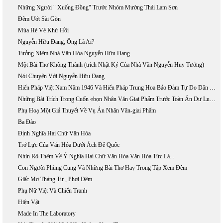
Những Người " Xuống Đồng" Trước Nhóm Mường Thái Lam Sơn
Đêm Ướt Sài Gòn
Mùa Hè Vé Khứ Hồi
Nguyễn Hữu Đang, Ông Là Ai?
Tưởng Niệm Nhà Văn Hóa Nguyễn Hữu Đang
Một Bài Thơ Không Thành (trích Nhật Ký Của Nhà Văn Nguyễn Huy Tưởng)
Nói Chuyện Với Nguyễn Hữu Đang
Hiến Pháp Việt Nam Năm 1946 Và Hiến Pháp Trung Hoa Bảo Đảm Tự Do Dân Chủ Thế Nào?
Những Bài Trích Trong Cuốn «bọn Nhân Văn Giai Phẩm Trước Toàn Án Dư Luận»
Phụ Hoạ Một Giả Thuyết Về Vụ Án Nhân Văn-giai Phẩm
Ba Đào
Định Nghĩa Hai Chữ Văn Hóa
Trở Lực Của Văn Hóa Dưới Ách Đế Quốc
Nhìn Rõ Thêm Về Ý Nghĩa Hai Chữ Văn Hóa Văn Hóa Tức Là...
Con Người Phùng Cung Và Những Bài Thơ Hay Trong Tập Xem Đêm
Giấc Mơ Tháng Tư , Phơi Đêm
Phụ Nữ Việt Và Chiến Tranh
Hiện Vật
Made In The Laboratory