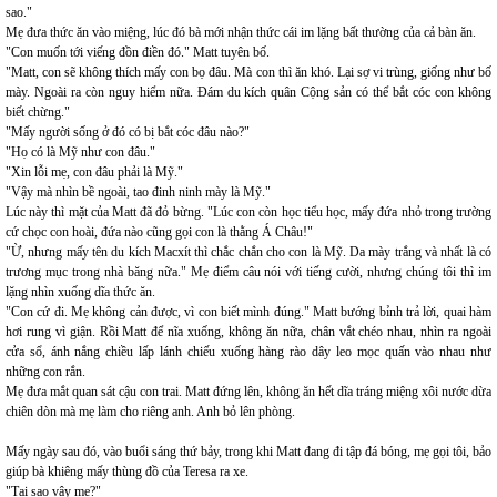
sao."
Mẹ đưa thức ăn vào miệng, lúc đó bà mới nhận thức cái im lặng bất thường của cả bàn ăn.
"Con muốn tới viếng đồn điền đó." Matt tuyên bố.
"Matt, con sẽ không thích mấy con bọ đâu. Mà con thì ăn khó. Lại sợ vi trùng, giống như bố
mày. Ngoài ra còn nguy hiểm nữa. Đám du kích quân Cộng sản có thể bắt cóc con không
biết chừng."
"Mấy người sống ở đó có bị bắt cóc đâu nào?"
"Họ có là Mỹ như con đâu."
"Xin lỗi mẹ, con đâu phải là Mỹ."
"Vậy mà nhìn bề ngoài, tao đinh ninh mày là Mỹ."
Lúc này thì mặt của Matt đã đỏ bừng. "Lúc con còn học tiểu học, mấy đứa nhỏ trong trường
cứ chọc con hoài, đứa nào cũng gọi con là thằng Á Châu!"
"Ừ, nhưng mấy tên du kích Macxít thì chắc chắn cho con là Mỹ. Da mày trắng và nhất là có
trương mục trong nhà băng nữa." Mẹ điểm câu nói với tiếng cười, nhưng chúng tôi thì im
lặng nhìn xuống dĩa thức ăn.
"Con cứ đi. Mẹ không cản được, vì con biết mình đúng." Matt bướng bỉnh trả lời, quai hàm
hơi rung vì giận. Rồi Matt để nĩa xuống, không ăn nữa, chân vắt chéo nhau, nhìn ra ngoài
cửa sổ, ánh nắng chiều lấp lánh chiếu xuống hàng rào dây leo mọc quấn vào nhau như
những con rắn.
Mẹ đưa mắt quan sát cậu con trai. Matt đứng lên, không ăn hết dĩa tráng miệng xôi nước dừa
chiên dòn mà mẹ làm cho riêng anh. Anh bỏ lên phòng.
Mấy ngày sau đó, vào buổi sáng thứ bảy, trong khi Matt đang đi tập đá bóng, mẹ gọi tôi, bảo
giúp bà khiêng mấy thùng đồ của Teresa ra xe.
"Tại sao vậy mẹ?"