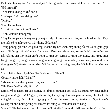
Bà tránh nhìn mặt tôi. "Teresa sẽ dọn tới nhà người bà con của mẹ, dì Cherry ở Torrance."
"Để làm chi?"
"Nhà mình không có chỗ con à."
"Bà Sepa có đi theo không mẹ?"
"Không."
"Con không hiểu. "
"Họ sẽ gặp nhau vào cuối tuần."
"Anh Matt biết không vậy."
"Này không phải anh mày có quyền quyết định trong việc này." Giọng mẹ hơi đanh lại. "Bây
giờ mày có ra giúp tao với mấy thùng đồ không?"
Trong phòng gia đình, cô gái đứng khoanh tay bên cạnh mấy thùng đồ mà cô đã gom góp
sẵn. Tôi đứng chần chừ ngay cửa ra vào. Đàng sau cô là quày rượu của bố, bức tường có
gắn tấm gương mờ, phản chiếu bóng cô trên đó. Teresa có dáng thời trang, như trong một
bảng quảng cáo, đàng xa xa có bóng tôi nơi ngưỡng cửa, nhỏ bé, da nâu nâu, xấu xí, dù với
đường nét Mỹ tôi trông như thằng Mã Lai, so với cái trắng trẻo, thanh lịch Tây-ban-nha của
cô.
"Ben phải khiêng mấy thùng đồ của chị ra xe." Tôi nói.
Cô xoay người hỏi: "Cái gì?"
"Mẹ muốn Ben khiêng mấy thùng của chị ra xe."
"Thì Ben còn đứng đấy làm gì?"
Làm ra vẻ tự nhiên, tôi vào phòng, tới dở một cái thùng lên. Mấy cái thùng này cũng chẳng
nặng gì, nhưng cô cứ đứng yên, không phụ tôi một tay. Teresa tiếp tục nhìn tôi, như thể tôi là
thằng bé sai vặt, nhưng khi đi ngang qua cô, tôi cảm được bàn tay cô trên vai tôi, chỉ là một
cái đập rất nhẹ, nhưng cũng đủ làm cho tôi dừng lại, máu dồn lên cổ họng.
"Cái gì?" Tôi hỏi, giọng khó chịu, giọng nói mà tôi sử dụng khi phải trò chuyện với gái đẹp.