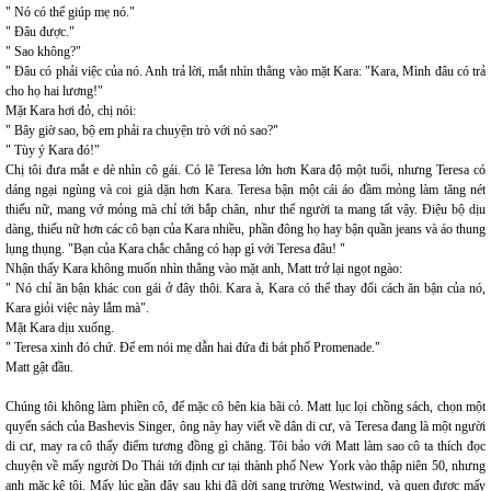
" Nó có thể giúp mẹ nó."
" Đâu được."
" Sao không?"
" Đâu có phải việc của nó. Anh trả lời, mắt nhìn thẳng vào mặt Kara: "Kara, Mình đâu có trả
cho họ hai lương!"
Mặt Kara hơi đỏ, chị nói:
" Bây giờ sao, bộ em phải ra chuyện trò với nó sao?"
" Tùy ý Kara đó!"
Chị tôi đưa mắt e dè nhìn cô gái. Có lẽ Teresa lớn hơn Kara độ một tuổi, nhưng Teresa có
dáng ngại ngùng và coi già dặn hơn Kara. Teresa bận một cái áo đầm mỏng làm tăng nét
thiếu nữ, mang vớ mỏng mà chỉ tới bắp chân, như thể người ta mang tất vậy. Điệu bộ dịu
dàng, thiếu nữ hơn các cô bạn của Kara nhiều, phần đông họ hay bận quần jeans và áo thung
lụng thụng. "Bạn của Kara chắc chẳng có hạp gì với Teresa đâu! "
Nhận thấy Kara không muốn nhìn thẳng vào mặt anh, Matt trở lại ngọt ngào:
" Nó chỉ ăn bận khác con gái ở đây thôi. Kara à, Kara có thể thay đổi cách ăn bận của nó,
Kara giỏi việc này lắm mà".
Mặt Kara dịu xuống.
" Teresa xinh đó chứ. Để em nói mẹ dẫn hai đứa đi bát phố Promenade."
Matt gật đầu.
Chúng tôi không làm phiền cô, để mặc cô bên kia bãi cỏ. Matt lục lọi chồng sách, chọn một
quyển sách của Bashevis Singer, ông này hay viết về dân di cư, và Teresa đang là một người
di cư, may ra cô thấy điểm tương đồng gì chăng. Tôi bảo với Matt làm sao cô ta thích đọc
chuyện về mấy người Do Thái tới định cư tại thành phố New York vào thập niên 50, nhưng
anh mặc kệ tôi. Mấy lúc gần đây sau khi đã dời sang trường Westwind, và quen được mấy