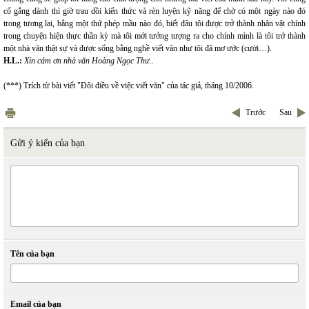
cố gắng dành thì giờ trau dồi kiến thức và rèn luyện kỹ năng để chờ có một ngày nào đó
trong tương lai, bằng một thứ phép mầu nào đó, biết đâu tôi được trở thành nhân vật chính
trong chuyện hiện thực thần kỳ mà tôi mới tưởng tượng ra cho chính mình là tôi trở thành
một nhà văn thật sự và được sống bằng nghề viết văn như tôi đã mơ ước (cười…).
H.L.:
Xin cám ơn nhà văn Hoàng Ngọc Thư..
(***)
Trích từ bài viết "Đôi điều về việc viết văn" của tác giả, tháng 10/2006.
Trước
Sau
Gửi ý kiến của bạn
Tên của bạn
Email của bạn