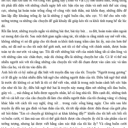
hết sức bận rộn đầu óc với công việc giảng dạy (Toán và Vật Lý) bao nhiêu năm, bỗng dưng
tôi phải đối diện với những chuỗi ngày hết sức bận rộn tay chân và mệt mỏi thể xác cùng
cực, nhưng lại hoàn toàn trống rỗng về công việc tinh thần, mà khốn thay, những điều để
làm lấp đầy khoảng trống ấy lại là những ý nghĩ buồn rầu, tiêu cực. Vì thế cho nên việc
tưởng tượng ra những câu chuyện để giải khuây đã giúp kéo tôi ra khỏi tình trạng bế tắc lúc
đó.
Rồi lần lượt, những truyện ngắn và những bài thơ, bài tùy bút… ra đời, hoàn toàn nằm ngoài
sự mong đợi của tôi. Sau một thời gian ngắn sáng tác, tôi nhận ra rằng mình say mê viết văn,
không những vì nó đã giúp cho tôi thoát ra khỏi tình trạng trầm cảm lúc ấy, mà còn hơn thế
nữa, nó đã mở ra cho tôi một thế giới mới, nơi tôi có thể sống với chính mình, được hoàn
toàn tự do mơ ước và sáng tạo. Tôi đã viết những bài viết của mình bằng tất cả tấm lòng và
với những cảm xúc chân thực, mặc dù chúng đều là những chuyện hư cấu. Có lẽ vì thế mà
nhiều người nói với tôi rằng những câu chuyện tôi viết đã chạm được vào cảm xúc và tâm
hồn của họ, và tôi tin vào điều đó.
Anh hỏi tôi có kỷ niệm gì đặc biệt với truyện đầu tay của tôi. Truyện "Người trong gương"
có lẽ đã gây ra khá nhiều điều bất ngờ cho những người thân của tôi. Điều bất ngờ thứ nhất
là trước đó không có ai biết là tôi có thể viết văn, nhất là trong một hoàn cảnh hết sức bận
rộn như tôi lúc ấy; điều bất ngờ thứ hai là truyện này mang đậm nét những nỗi đau buồn,
giày vò…, mà chẳng ai hiểu được nguyên nhân, kể cả ông nhà tôi. Bên cạnh đó, những tình
tiết và cái kết cục của câu chuyện đã làm cho nhiều người thân của tôi choáng váng vì chúng
khác hẳn với cách tôi suy nghĩ, ứng xử… trong cuộc sống hàng ngày. Cho nên sau khi
truyện ấy đến tay gia đình và bạn thân của tôi, tôi tới tấp nhận được điện thoại của giới phụ
nữ hỏi thăm "Em có chuyện gì không/có ai khác không đấy?" khiến cho tôi hết sức bối rối
và buồn cười, vì làm mà sao tôi có thể giải thích được câu chuyện ấy chỉ là sản phẩm của trí
tưởng tượng, nhưng lại được viết bằng cảm xúc thật của tôi lúc ấy? Và cũng buồn cười