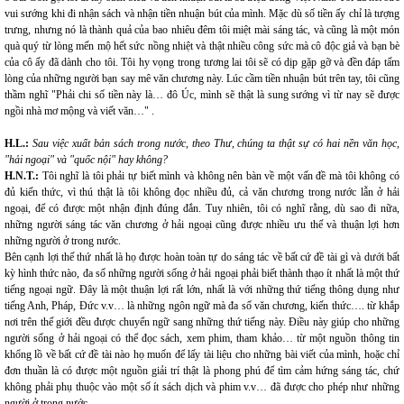
vui sướng khi đi nhận sách và nhận tiền nhuận bút của mình. Mặc dù số tiền ấy chỉ là tượng
trưng, nhưng nó là thành quả của bao nhiêu đêm tôi miệt mài sáng tác, và cũng là một món
quà quý từ lòng mến mộ hết sức nồng nhiệt và thật nhiều công sức mà cô độc giả và bạn bè
của cô ấy đã dành cho tôi. Tôi hy vọng trong tương lai tôi sẽ có dịp gặp gỡ và đền đáp tấm
lòng của những người bạn say mê văn chương này. Lúc cầm tiền nhuận bút trên tay, tôi cũng
thầm nghĩ "Phải chi số tiền này là… đô Úc, mình sẽ thật là sung sướng vì từ nay sẽ được
ngồi nhà mơ mộng và viết văn…" .
H.L.:
Sau việc xuất bản sách trong nước, theo Thư, chúng ta thật sự có hai nền văn học,
"hải ngoại" và "quốc nội" hay không?
H.N.T.:
Tôi nghĩ là tôi phải tự biết mình và không nên bàn về một vấn đề mà tôi không có
đủ kiến thức, vì thú thật là tôi không đọc nhiều đủ, cả văn chương trong nước lẫn ở hải
ngoại, để có được một nhận định đúng đắn. Tuy nhiên, tôi có nghĩ rằng, dù sao đi nữa,
những người sáng tác văn chương ở hải ngoại cũng được nhiều ưu thế và thuận lợi hơn
những người ở trong nước.
Bên cạnh lợi thế thứ nhất là họ được hoàn toàn tự do sáng tác về bất cứ đề tài gì và dưới bất
kỳ hình thức nào, đa số những người sống ở hải ngoại phải biết thành thạo ít nhất là một thứ
tiếng ngoại ngữ. Đây là một thuận lợi rất lớn, nhất là với những thứ tiếng thông dụng như
tiếng Anh, Pháp, Đức v.v… là những ngôn ngữ mà đa số văn chương, kiến thức…. từ khắp
nơi trên thế giới đều được chuyển ngữ sang những thứ tiếng này. Điều này giúp cho những
người sống ở hải ngoại có thể đọc sách, xem phim, tham khảo… từ một nguồn thông tin
khổng lồ về bất cứ đề tài nào họ muốn để lấy tài liệu cho những bài viết của mình, hoặc chỉ
đơn thuần là có được một nguồn giải trí thật là phong phú để tìm cảm hứng sáng tác, chứ
không phải phụ thuộc vào một số ít sách dịch và phim v.v… đã được cho phép như những
người ở trong nước.