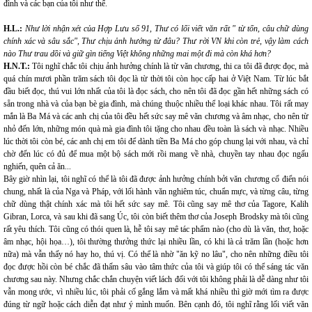
đình và các bạn của tôi như thế.
H.L.:
Như lời nhận xét của Hợp Lưu số 91, Thư có lối viết văn rất " từ tốn, câu chữ dùng
chính xác và sâu sắc", Thư chịu ảnh hưởng từ đâu? Thư rời VN khi còn trẻ, vậy làm cách
nào Thư trau dồi và giữ gìn tiếng Việt không những mai một đi mà còn khá hơn?
H.N.T.:
Tôi nghĩ chắc tôi chịu ảnh hưởng chính là từ văn chương, thi ca tôi đã được đọc, mà
quá chín mươi phần trăm sách tôi đọc là từ thời tôi còn học cấp hai ở Việt Nam. Từ lúc bắt
đầu biết đọc, thú vui lớn nhất của tôi là đọc sách, cho nên tôi đã đọc gần hết những sách có
sẵn trong nhà và của bạn bè gia đình, mà chúng thuộc nhiều thể loại khác nhau. Tôi rất may
mắn là Ba Má và các anh chị của tôi đều hết sức say mê văn chương và âm nhạc, cho nên từ
nhỏ đến lớn, những món quà mà gia đình tôi tặng cho nhau đều toàn là sách và nhạc. Nhiều
lúc thời tôi còn bé, các anh chị em tôi để dành tiền Ba Má cho góp chung lại với nhau, và chỉ
chờ đến lúc có đủ để mua một bộ sách mới rồi mang về nhà, chuyền tay nhau đọc ngấu
nghiến, quên cả ăn...
Bây giờ nhìn lại, tôi nghĩ có thể là tôi đã được ảnh hưởng chính bởi văn chương cổ điển nói
chung, nhất là của Nga và Pháp, với lối hành văn nghiêm túc, chuẩn mực, và từng câu, từng
chữ dùng thật chính xác mà tôi hết sức say mê. Tôi cũng say mê thơ của Tagore, Kalih
Gibran, Lorca, và sau khi đã sang Úc, tôi còn biết thêm thơ của Joseph Brodsky mà tôi cũng
rất yêu thích. Tôi cũng có thói quen là, hễ tôi say mê tác phẩm nào (cho dù là văn, thơ, hoặc
âm nhạc, hội họa…), tôi thường thưởng thức lại nhiều lần, có khi là cả trăm lần (hoặc hơn
nữa) mà vẫn thấy nó hay ho, thú vị. Có thể là nhờ "ăn kỹ no lâu", cho nên những điều tôi
đọc được hồi còn bé chắc đã thấm sâu vào tâm thức của tôi và giúp tôi có thể sáng tác văn
chương sau này. Nhưng chắc chắn chuyện viết lách đối với tôi không phải là dễ dàng như tôi
vẫn mong ước, vì nhiều lúc, tôi phải cố gắng lắm và mất khá nhiều thì giờ mới tìm ra được
đúng từ ngữ hoặc cách diễn đạt như ý mình muốn. Bên cạnh đó, tôi nghĩ rằng lối viết văn