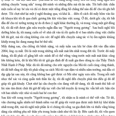
những chuyện "nung nấu" trong đời mình và những điều mà tôi ăn năn. Tôi biết chắc chắn
một cuốn sổ tay bé xíu và chỉ có được một tiếng đồng hồ chẳng thể nào đủ để cho tôi ghi hết
được. Tôi chợt nhớ lại một ý nghĩ thoáng qua, và khá là… điên rồ cách đó mấy hôm vào lúc
rất khuya khi tôi đi qua chiếc gương lớn khi vừa làm việc xong. Ở đó, dưới gốc cây, tôi bắt
đầu để cho trí tưởng tượng tự do đi theo ý nghĩ khác thường ấy, và trong vòng một giờ đồng
hồ, tôi đã viết được gần nửa truyện ngắn đầu tay "Người trong gương". Sau buổi nghỉ bồi
dưỡng hôm ấy, tôi mang cuốn sổ về nhà cất vào tủ rồi quên đi vì bao nhiêu công việc chiếm
hết thì giờ, mà tôi cũng không còn sức để nghĩ đến chuyện sáng tác vì bị ốm nghén khủng
khiếp trong lúc đang mang thai bé thứ nhì.
Mấy tháng sau, cha chồng tôi bệnh nặng, và mấy tuần sau khi bé chào đời vào đầu năm
2004, ông cụ mất. Đó là một trong những nỗi mất mát lớn nhất trong đời tôi. Trước đó mấy
tháng, tôi đã phải cố gắng hết sức mình để có thể vững vàng trước một mất mát khác cũng
lớn không kém, đó là khi Má tôi từ giã gia đình để đi xuất gia theo dòng tu của Thầy Thích
Nhất Hạnh ở Pháp. Mặc dù tôi đã mừng cho ước nguyện của Má tôi cuối cùng cũng thành,
tôi đã biết rằng từ đấy tôi phải sống xa cách Má tôi vạn dặm và nhiều năm trường, mà dẫu có
dịp gặp lại sau này, tôi cũng không bao giờ được có Má như ngày xưa nữa. Trong nỗi mệt
nhọc thể xác và cùng quẫn tinh thần lúc ấy, tôi đã nghĩ đến chuyện phải tìm điều gì đó để
giúp tôi giải khuây. Chợt nhớ lại câu chuyện còn đang viết dở dang, tôi đã tranh thủ bất cứ
lúc nào tìm được chút thì giờ để tiếp tục viết cho hết truyện ấy trong lúc vẫn hết sức bận rộn
với bao nhiêu việc nhà và nuôi hai bé con thơ.
Sau khi viết xong truyện "Người trong gương", tôi nhận ra là mình có thể viết văn. Từ đó,
văn chương ngẫu nhiên trở thành niềm vui để giúp tôi vượt qua được một thời kỳ khó khăn
nhất trong đời, mà tôi nghĩ một phần là vì chúng tôi sống xa gia đình lớn và thiếu vắng bóng
dáng của những phụ nữ thân yêu trong hoàn cảnh như tôi lúc ấy. Bên cạnh đó, tôi vốn quen