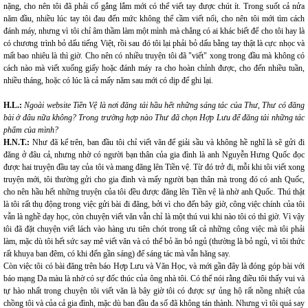
nặng, cho nên tôi đã phải cố gắng lắm mới có thể viết tay được chút ít. Trong suốt cả nửa
năm đầu, nhiều lúc tay tôi đau đến mức không thể cầm viết nổi, cho nên tôi mới tìm cách
đánh máy, nhưng vì tôi chỉ âm thầm làm một mình mà chẳng có ai khác biết để cho tôi hay là
có chương trình bỏ dấu tiếng Việt, rồi sau đó tôi lại phải bỏ dấu bằng tay thật là cực nhọc và
mất bao nhiêu là thì giờ. Cho nên có nhiều truyện tôi đã "viết" xong trong đầu mà không có
cách nào mà viết xuống giấy hoặc đánh máy ra cho hoàn chỉnh được, cho đến nhiều tuần,
nhiều tháng, hoặc có lúc là cả mấy năm sau mới có dịp để ghi lại.
H.L.:
Ngoài website Tiền Vệ là nơi đăng tải hầu hết những sáng tác của Thư, Thư có đăng
bài ở đâu nữa không? Trong trường hợp nào Thư đã chọn Hợp Lưu để đăng tải những tác
phẩm của mình?
H.N.T.:
Như đã kể trên, ban đầu tôi chỉ viết văn để giải sầu và không hề nghĩ là sẽ gửi đi
đăng ở đâu cả, nhưng nhờ có người bạn thân của gia đình là anh Nguyễn Hưng Quốc đọc
được hai truyện đầu tay của tôi và mang đăng lên Tiền vệ. Từ đó trở đi, mỗi khi tôi viết xong
truyện mới, tôi thường gửi cho gia đình và mấy người bạn thân mà trong đó có anh Quốc,
cho nên hầu hết những truyện của tôi đều được đăng lên Tiền vệ là nhờ anh Quốc. Thú thật
là tôi rất thụ động trong việc gửi bài đi đăng, bởi vì cho đến bây giờ, công việc chính của tôi
vẫn là nghề dạy học, còn chuyện viết văn vẫn chỉ là một thú vui khi nào tôi có thì giờ. Vì vậy
tôi đã đặt chuyện viết lách vào hàng ưu tiên chót trong tất cả những công việc mà tôi phải
làm, mặc dù tôi hết sức say mê viết văn và có thể bỏ ăn bỏ ngủ (thường là bỏ ngủ, vì tôi thức
rất khuya ban đêm, có khi đến gần sáng) để sáng tác mà vẫn hăng say.
Còn việc tôi có bài đăng trên báo Hợp Lưu và Văn Học, và mới gần đây là đóng góp bài với
báo mạng Da màu là nhờ có sự đốc thúc của ông nhà tôi. Có thể nói rằng điều tôi thấy vui và
tự hào nhất trong chuyện tôi viết văn là bây giờ tôi có được sự ủng hộ rất nồng nhiệt của
chồng tôi và của cả gia đình, mặc dù ban đầu đa số đã không tán thành. Nhưng vì tôi quá say