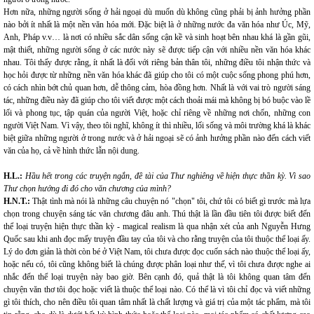
Hơn nữa, những người sống ở hải ngoại dù muốn dù không cũng phải bị ảnh hưởng phần
nào bởi ít nhất là một nền văn hóa mới. Đặc biệt là ở những nước đa văn hóa như Úc, Mỹ,
Anh, Pháp v.v… là nơi có nhiều sắc dân sống cận kề và sinh hoạt bên nhau khá là gần gũi,
mật thiết, những người sống ở các nước này sẽ được tiếp cận với nhiều nền văn hóa khác
nhau. Tôi thấy được rằng, ít nhất là đối với riêng bản thân tôi, những điều tôi nhận thức và
học hỏi được từ những nền văn hóa khác đã giúp cho tôi có một cuộc sống phong phú hơn,
có cách nhìn bớt chủ quan hơn, dễ thông cảm, hòa đồng hơn. Nhất là với vai trò người sáng
tác, những điều này đã giúp cho tôi viết được một cách thoải mái mà không bị bó buộc vào lề
lối và phong tục, tập quán của người Việt, hoặc chỉ riêng về những nơi chốn, những con
người Việt Nam. Vì vậy, theo tôi nghĩ, không ít thì nhiều, lối sống và môi trường khá là khác
biệt giữa những người ở trong nước và ở hải ngoại sẽ có ảnh hưởng phần nào đến cách viết
văn của họ, cả về hình thức lẫn nội dung.
H.L.:
Hầu hết trong các truyện ngắn, đề tài của Thư nghiêng về hiện thực thần kỳ. Vì sao
Thư chọn hướng đi đó cho văn chương của mình?
H.N.T.:
Thật tình mà nói là những câu chuyện nó "chọn" tôi, chứ tôi có biết gì trước mà lựa
chọn trong chuyện sáng tác văn chương đâu anh. Thú thật là lần đầu tiên tôi được biết đến
thể loại truyện hiện thực thần kỳ - magical realism là qua nhận xét của anh Nguyễn Hưng
Quốc sau khi anh đọc mấy truyện đầu tay của tôi và cho rằng truyện của tôi thuộc thể loại ấy.
Lý do đơn giản là thời còn bé ở Việt Nam, tôi chưa được đọc cuốn sách nào thuộc thể loại ấy,
hoặc nếu có, tôi cũng không biết là chúng được phân loại như thế, vì tôi chưa được nghe ai
nhắc đến thể loại truyện này bao giờ. Bên cạnh đó, quả thật là tôi không quan tâm đến
chuyện văn thơ tôi đọc hoặc viết là thuộc thể loại nào. Có thể là vì tôi chỉ đọc và viết những
gì tôi thích, cho nên điều tôi quan tâm nhất là chất lượng và giá trị của một tác phẩm, mà tôi