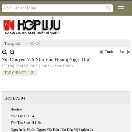
›
Trang nhà
SỐ CŨ
Trước
Sau
Nói Chuyện Với Nhà Văn Hoàng Ngọc Thư
17 Tháng Mười Một 2008
12:00 SA
(Xem: 10625)
TẠP CHÍ HỢP LƯU
Hợp Lưu 94
Hesitate
Mục Lục H L 94
Thư Tòa Soạn H L 94
Nguyễn Ái Quốc: Người Việt Đầu Tiên Đến Mỹ? (phần 2)