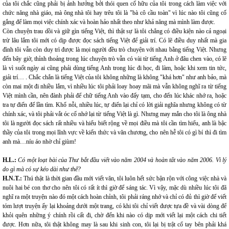
của tôi chắc cũng phải bị ảnh hưởng bởi thói quen cố hữu của tôi trong cách làm việc với
chức năng nhà giáo, mà ông nhà tôi hay trêu tôi là "bà cô cầu toàn" vì lúc nào tôi cũng cố
gắng để làm mọi việc chính xác và hoàn hảo nhất theo như khả năng mà mình làm được.
Còn chuyện trau dồi và giữ gìn tiếng Việt, thì thật sự là tôi chẳng có điều kiện nào cả ngoại
trừ lâu lắm tôi mới có dịp được đọc sách tiếng Việt để giải trí. Có lẽ điều duy nhất mà gia
đình tôi vẫn còn duy trì được là mọi người đều trò chuyện với nhau bằng tiếng Việt. Nhưng
đến bây giờ, thỉnh thoảng trong lúc chuyện trò vẫn có vài từ tiếng Anh ở đâu chen vào, có lẽ
là vì suốt ngày ai cũng phải dùng tiếng Anh trong lúc đi học, đi làm, hoặc khi xem tin tức,
giải trí… . Chắc chắn là tiếng Việt của tôi không những là không "khá hơn" như anh bảo, mà
còn mai một đi nhiều lắm, vì nhiều lúc tôi phải loay hoay mãi mà vẫn không nghĩ ra từ tiếng
Việt mình cần, nên đành phải để chữ tiếng Anh vào đấy tạm, cho đến lúc khác nhớ ra, hoặc
tra tự điển để lần tìm. Khổ nỗi, nhiều lúc, tự điển lại chỉ có lời giải nghĩa nhưng không có từ
chính xác, và tôi phải vắt óc cố nhớ lại từ tiếng Việt là gì. Nhưng may mắn cho tôi là ông nhà
tôi là người đọc sách rất nhiều và hiểu biết rộng về mọi điều mà tôi cần tìm hiểu, anh là bậc
thầy của tôi trong mọi lĩnh vực về kiến thức và văn chương, cho nên hễ tôi có gì bí thì đi tìm
anh mà…níu áo nhờ chỉ giùm!
H.L.:
Có một loạt bài của Thư bắt đầu viết vào năm 2004 và hoàn tất vào năm 2006. Vì lý
do gì mà có sự kéo dài như thế?
H.N.T.:
Thú thật là thời gian đầu mới viết văn, tôi luôn hết sức bận rộn với công việc nhà và
nuôi hai bé con thơ cho nên tôi có rất ít thì giờ để sáng tác. Vì vậy, mặc dù nhiều lúc tôi đã
nghĩ ra một truyện nào đó một cách hoàn chỉnh, tôi phải ráng nhớ và chỉ có đủ thì giờ để viết
tóm lượt truyện ấy lại khoảng dưới một trang, có khi tôi chỉ viết được tựa đề và vài dòng để
khỏi quên những ý chính rồi cất đi, chờ đến khi nào có dịp mới viết lại một cách chi tiết
được. Hơn nữa, tôi thật không may là sau khi sinh con, tôi lại bị trật cổ tay bên phải khá