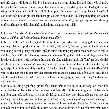
mê viết văn và đã kiên trì, bền bỉ sáng tác ngay cả trong những lúc khó khăn, vất vả nhất,
bên cạnh vẫn chăm lo chu toàn mọi nhiệm vụ của mình và không làm ảnh hưởng đến cuộc
sống gia đình, cho nên cuối cùng tôi đã chinh phục được mọi người trong nhà, và bây giờ tôi
còn được đốc thúc để gửi bài đến tham gia với các tờ báo khác. Tôi cũng thấy rằng đó là một
ý kiến hay, vì nhờ đó mà tôi có cơ hội để chia sẻ với những độc giả say mê văn chương
thuộc nhiều nhóm khác nhau những thành quả sáng tác của mình.
H.L.:
Với Thư, nền văn học trên báo in và sách còn quan trọng không? Và nền văn học trên
web có thể thay thế hoàn toàn cho báo in trên giấy?
H.N.T.:
Hình như đây là một đề tài được tranh luận khá nhiều trong giới say mê văn
chương, viết lách, phải không anh? Tuy nhiên, đối với tôi, đọc sách, báo in vẫn là một thú
vui không có thứ gì thay thế được, nhất là được cầm trong tay cuốn sách hoặc báo in thật là
chỉnh tề, đẹp đẽ là một điều sung sướng cho một người "ghiền" sách như tôi. Ngay cả nhiều
lúc đọc thấy truyện hoặc thơ hay trên mạng, tôi cũng thích in ra giấy rồi "ôm" mà đọc. Có thể
đó chỉ là một thói quen cố hữu và cũng thuận tiện để tôi "nhai đi nhai lại" cho đến khi mấy tờ
giấy sắp rã ra thì tôi mới thấy vừa lòng. Còn đọc văn thơ trên mạng là chuyện bất đắc dĩ đối
với tôi, cho nên mặc dù sau này văn chương trên mạng có phong phú đến đâu, tôi nghĩ là nó
vẫn không thể thay thế được hoàn toàn sách báo in trên giấy, khi vẫn còn có người ghiền đọc
sách như tôi.
Hơn nữa, tôi cũng nghĩ rằng, giá trị của sách in nằm ở chỗ nó đã được sàng lọc, chọn lựa
trong biết bao nhiêu là bản thảo mới được xuất bản, đặc biệt là từ những nhà xuất bản danh
giá. Bên cạnh đó, cuốn sách in sẽ là một kỷ vật thật là quý cho những độc giả say mê văn
chương của một tác giả nào đó. Độc giả (như tôi) sẽ lấy làm sung sướng khi có thể mang về
nhà cuốn sách/tập thơ của nhà văn/nhà thơ mà mình mến mộ, rồi lấy ra đọc đi đọc lại và cất
giữ cẩn thận có khi là cả mấy chục năm sau đó, hoặc suốt đời, nếu nó còn may mắn mang