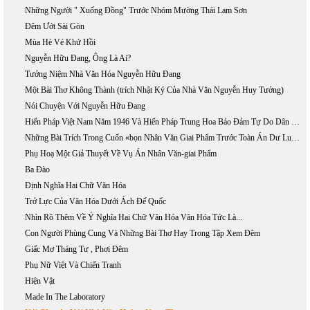
Những Người " Xuống Đồng" Trước Nhóm Mường Thái Lam Sơn
Đêm Ướt Sài Gòn
Mùa Hè Vé Khứ Hồi
Nguyễn Hữu Đang, Ông Là Ai?
Tưởng Niệm Nhà Văn Hóa Nguyễn Hữu Đang
Một Bài Thơ Không Thành (trích Nhật Ký Của Nhà Văn Nguyễn Huy Tưởng)
Nói Chuyện Với Nguyễn Hữu Đang
Hiến Pháp Việt Nam Năm 1946 Và Hiến Pháp Trung Hoa Bảo Đảm Tự Do Dân Chủ Thế Nào?
Những Bài Trích Trong Cuốn «bọn Nhân Văn Giai Phẩm Trước Toàn Án Dư Luận»
Phụ Hoạ Một Giả Thuyết Về Vụ Án Nhân Văn-giai Phẩm
Ba Đào
Định Nghĩa Hai Chữ Văn Hóa
Trở Lực Của Văn Hóa Dưới Ách Đế Quốc
Nhìn Rõ Thêm Về Ý Nghĩa Hai Chữ Văn Hóa Văn Hóa Tức Là...
Con Người Phùng Cung Và Những Bài Thơ Hay Trong Tập Xem Đêm
Giấc Mơ Tháng Tư , Phơi Đêm
Phụ Nữ Việt Và Chiến Tranh
Hiện Vật
Made In The Laboratory