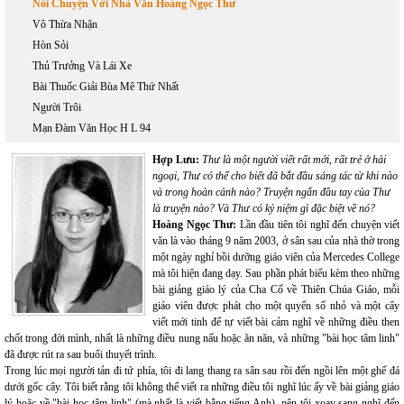
Nói Chuyện Với Nhà Văn Hoàng Ngọc Thư
Vô Thừa Nhận
Hòn Sỏi
Thủ Trưởng Và Lái Xe
Bài Thuốc Giải Bùa Mê Thứ Nhất
Người Trôi
Mạn Đàm Văn Học H L 94
Hợp Lưu:
Thư là một người viết rất mới, rất trẻ ở hải
ngoại, Thư có thể cho biết đã bắt đầu sáng tác từ khi nào
và trong hoàn cảnh nào? Truyện ngắn đầu tay của Thư
là truyện nào? Và Thư có kỷ niệm gì đặc biệt về nó?
Hoàng Ngọc Thư:
Lần đầu tiên tôi nghĩ đến chuyện viết
văn là vào tháng 9 năm 2003, ở sân sau của nhà thờ trong
một ngày nghỉ bồi dưỡng giáo viên của Mercedes College
mà tôi hiện đang dạy. Sau phần phát biểu kèm theo những
bài giảng giáo lý của Cha Cố về Thiên Chúa Giáo, mỗi
giáo viên được phát cho một quyển sổ nhỏ và một cây
viết mới tinh để tự viết bài cảm nghĩ về những điều then
chốt trong đời mình, nhất là những điều nung nấu hoặc ăn năn, và những "bài học tâm linh"
đã được rút ra sau buổi thuyết trình.
Trong lúc mọi người tản đi tứ phía, tôi đi lang thang ra sân sau rồi đến ngồi lên một ghế đá
dưới gốc cây. Tôi biết rằng tôi không thể viết ra những điều tôi nghĩ lúc ấy về bài giảng giáo
lý hoặc về "bài học tâm linh" (mà nhất là viết bằng tiếng Anh), nên tôi xoay sang nghĩ đến