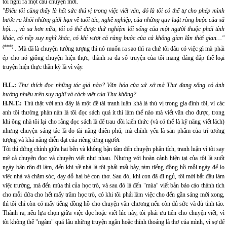
tôi nghĩ ra một câu chuyện mới.
"Điều tôi cũng thấy là hết sức thú vị trong việc viết văn, đó là tôi có thể tự cho phép mình
bước ra khỏi những giới hạn về tuổi tác, nghề nghiệp, của những quy luật ràng buộc của xã
hội…, và xa hơn nữa, tôi có thể được thử nghiệm lối sống của một người thuộc phái tính
khác, có nếp suy nghĩ khác, có khi vượt cả ràng buộc của cả không gian lẫn thời gian…"
(***)
. Mà đã là chuyện tưởng tượng thì nó muốn ra sao thì ra chứ tôi đâu có việc gì mà phải
ép cho nó giống chuyện hiện thực, thành ra đa số truyện của tôi mang dáng dấp thể loại
truyện hiện thực thần kỳ là vì vậy.
H.L.:
Thư thích đọc những tác giả nào? Văn hóa của xứ sở mà Thư đang sống có ảnh
hưởng nhiều trên suy nghĩ và cách viết của Thư không?
H.N.T.:
Thú thật với anh đây là một đề tài tranh luận khá là thú vị trong gia đình tôi, vì các
anh tôi thường phàn nàn là tôi đọc sách quá ít thì làm thế nào mà viết văn cho được, trong
khi ông nhà tôi lại cho rằng đọc sách là để trau dồi kiến thức (và có thể là kỹ năng viết lách)
nhưng chuyện sáng tác là do tài năng thiên phú, mà chính yếu là sản phẩm của trí tưởng
tượng và khả năng diễn đạt của riêng từng người.
Tôi thì đứng chính giữa hai bên và không bận tâm đến chuyện phân tích, tranh luận vì tôi say
mê cả chuyện đọc và chuyện viết như nhau. Nhưng với hoàn cảnh hiện tại của tôi là suốt
ngày bận rộn đi làm, đến khi về nhà là tôi phải mất bảy, tám tiếng đồng hồ mỗi ngày để lo
việc nhà và chăm sóc, dạy dỗ hai bé con thơ. Sau đó, khi con đã đi ngủ, tôi mới bắt đầu làm
việc trường, mà đến mùa thi của học trò, và sau đó là đến "mùa" viết bản báo cáo thành tích
cho mỗi đứa cho hết mấy trăm học trò, có khi tôi phải làm việc cho đến gần sáng mới xong,
thì tôi chỉ còn có mấy tiếng đồng hồ cho chuyện văn chương nếu còn đủ sức và đủ tỉnh táo.
Thành ra, nếu lựa chọn giữa việc đọc hoặc viết lúc này, tôi phải ưu tiên cho chuyện viết, vì
tôi không thể "ngâm" quá lâu những truyện ngắn hoặc thỉnh thoảng là thơ của mình, vì sợ để