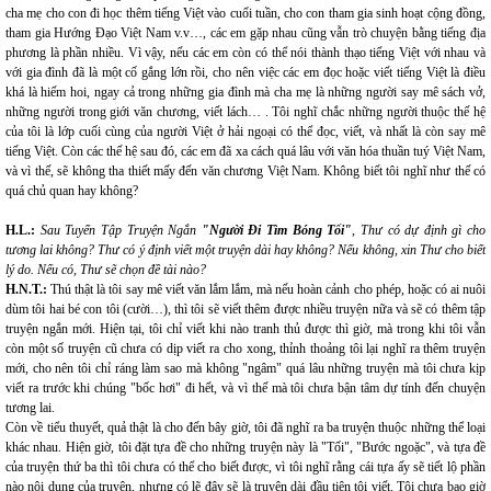
cha mẹ cho con đi học thêm tiếng Việt vào cuối tuần, cho con tham gia sinh hoạt cộng đồng,
tham gia Hướng Đạo Việt Nam v.v…, các em gặp nhau cũng vẫn trò chuyện bằng tiếng địa
phương là phần nhiều. Vì vậy, nếu các em còn có thể nói thành thạo tiếng Việt với nhau và
với gia đình đã là một cố gắng lớn rồi, cho nên việc các em đọc hoặc viết tiếng Việt là điều
khá là hiếm hoi, ngay cả trong những gia đình mà cha mẹ là những người say mê sách vở,
những người trong giới văn chương, viết lách… . Tôi nghĩ chắc những người thuộc thế hệ
của tôi là lớp cuối cùng của người Việt ở hải ngoại có thể đọc, viết, và nhất là còn say mê
tiếng Việt. Còn các thế hệ sau đó, các em đã xa cách quá lâu với văn hóa thuần tuý Việt Nam,
và vì thế, sẽ không tha thiết mấy đến văn chương Việt Nam. Không biết tôi nghĩ như thế có
quá chủ quan hay không?
H.L.:
Sau Tuyển Tập Truyện Ngắn
"Người Đi Tìm Bóng Tối"
, Thư có dự định gì cho
tương lai không? Thư có ý định viết một truyện dài hay không? Nếu không, xin Thư cho biết
lý do. Nếu có, Thư sẽ chọn đề tài nào?
H.N.T.:
Thú thật là tôi say mê viết văn lắm lắm, mà nếu hoàn cảnh cho phép, hoặc có ai nuôi
dùm tôi hai bé con tôi (cười…), thì tôi sẽ viết thêm được nhiều truyện nữa và sẽ có thêm tập
truyện ngắn mới. Hiện tại, tôi chỉ viết khi nào tranh thủ được thì giờ, mà trong khi tôi vẫn
còn một số truyện cũ chưa có dịp viết ra cho xong, thỉnh thoảng tôi lại nghĩ ra thêm truyện
mới, cho nên tôi chỉ ráng làm sao mà không "ngâm" quá lâu những truyện mà tôi chưa kịp
viết ra trước khi chúng "bốc hơi" đi hết, và vì thế mà tôi chưa bận tâm dự tính đến chuyện
tương lai.
Còn về tiểu thuyết, quả thật là cho đến bây giờ, tôi đã nghĩ ra ba truyện thuộc những thể loại
khác nhau. Hiện giờ, tôi đặt tựa đề cho những truyện này là "Tối", "Bước ngoặc", và tựa đề
của truyện thứ ba thì tôi chưa có thể cho biết được, vì tôi nghĩ rằng cái tựa ấy sẽ tiết lộ phần
nào nội dung của truyện, nhưng có lẽ đây sẽ là truyện dài đầu tiên tôi viết. Tôi chưa bao giờ