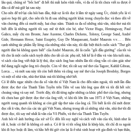
lâu quá, chúng sẽ "bốc hơi" đi hết thì mất luôn vĩnh viễn, vì đa số là tôi chưa viết ra được ở
đâu cả để mà giữ lại sau này.
Cho nên để trở lại câu hỏi ban đầu, thật sự là tôi đọc ít lắm từ ngày sang Úc, chính yếu là vì
quá eo hẹp thì giờ, cho nên tôi bị đi sau những người khác trong chuyện đọc và theo dõi về
văn chương đến cả mười mấy, hai chục năm. Thành ra đa số những nhà văn, nhà thơ mà tôi
biết đến là những người tôi say mê từ thời còn bé, như Victor Hugo, Hemingway, Paul
Galico, mấy chị em Bronte, Jane Austene, Charles Dickens, Tolstoy, George Sand, André
Gide, Hermann Hesse, Saint Exupéry, Guy De Maupassant, André Maurois v.v.… . Bên
cạnh những tác phẩm lẫy lừng của những nhà văn này, tôi đặc biệt thích cuốn sách "Thư gửi
người đàn bà không quen biết" của André Maurois, đó là cuốn "gối đầu giường" của tôi và
tôi cho là một cuốn sách tuyệt diệu cho tất cả các phụ nữ, bất kể là ở đâu và vào lứa tuổi nào,
vì sách của ông viết thật là lý thú, đọc sách ông bao nhiêu lần tôi cũng vẫn có cảm giác như
thể đang ngồi nghe ông trò chuyện. Còn về thơ, tôi rất say mê thơ của Tagore, Kahlil Gibran,
Lorca…, và mới sau này tôi còn biết thêm và cũng say mê thơ của Joseph Brodsky, Borges
và một số nhà văn, nhà thơ khác mà tôi không nhớ hết.
Có lẽ điều ngạc nhiên cho đa số văn thi sĩ Việt Nam là cho đến năm ngoái, tôi mới lần đầu
được đọc thơ của Thanh Tâm Tuyền trên Tiền vệ sau khi ông qua đời và tôi đã hết sức
choáng váng và say mê. Trước đây, tôi đã từng nghe những ca khúc phổ thơ của ông, nhưng
tôi chưa bao giờ được đọc thơ của ông viết, vì khi tôi lớn lên sau 1975 ở Việt Nam, những
người xung quanh tôi không ai còn giữ tập thơ nào của ông cả. Tôi biết là tôi chỉ mới được
đọc rất ít văn, thơ của các tác giả Việt Nam, nhưng trong tất cả những nhà văn, nhà thơ tôi đã
được đọc, tôi say mê nhất là văn của Võ Phiến, và thơ của Thanh Tâm Tuyền.
Anh hỏi về ảnh hưởng của xứ sở Úc đến lối suy nghĩ và cách viết văn của tôi, hình như là
rất ít, hoặc có thể là không có anh ạ. Có lẽ là vì tôi sống khá là khép kín, tôi chỉ đi ra ngoài
khi đi học hoặc đi làm, và hầu hết thì giờ còn lại là ở nhà sinh hoạt với gia đình và bạn thân,