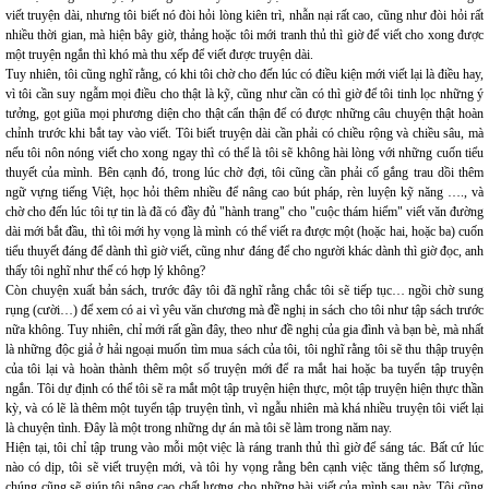
viết truyện dài, nhưng tôi biết nó đòi hỏi lòng kiên trì, nhẫn nại rất cao, cũng như đòi hỏi rất
nhiều thời gian, mà hiện bây giờ, thảng hoặc tôi mới tranh thủ thì giờ để viết cho xong được
một truyện ngắn thì khó mà thu xếp để viết được truyện dài.
Tuy nhiên, tôi cũng nghĩ rằng, có khi tôi chờ cho đến lúc có điều kiện mới viết lại là điều hay,
vì tôi cần suy ngẫm mọi điều cho thật là kỹ, cũng như cần có thì giờ để tôi tinh lọc những ý
tưởng, gọt giũa mọi phương diện cho thật cẩn thận để có được những câu chuyện thật hoàn
chỉnh trước khi bắt tay vào viết. Tôi biết truyện dài cần phải có chiều rộng và chiều sâu, mà
nếu tôi nôn nóng viết cho xong ngay thì có thể là tôi sẽ không hài lòng với những cuốn tiểu
thuyết của mình. Bên cạnh đó, trong lúc chờ đợi, tôi cũng cần phải cố gắng trau dồi thêm
ngữ vựng tiếng Việt, học hỏi thêm nhiều để nâng cao bút pháp, rèn luyện kỹ năng …., và
chờ cho đến lúc tôi tự tin là đã có đầy đủ "hành trang" cho "cuộc thám hiểm" viết văn đường
dài mới bắt đầu, thì tôi mới hy vọng là mình có thể viết ra được một (hoặc hai, hoặc ba) cuốn
tiểu thuyết đáng để dành thì giờ viết, cũng như đáng để cho người khác dành thì giờ đọc, anh
thấy tôi nghĩ như thế có hợp lý không?
Còn chuyện xuất bản sách, trước đây tôi đã nghĩ rằng chắc tôi sẽ tiếp tục… ngồi chờ sung
rụng (cười…) để xem có ai vì yêu văn chương mà đề nghị in sách cho tôi như tập sách trước
nữa không. Tuy nhiên, chỉ mới rất gần đây, theo như đề nghị của gia đình và bạn bè, mà nhất
là những độc giả ở hải ngoại muốn tìm mua sách của tôi, tôi nghĩ rằng tôi sẽ thu thập truyện
của tôi lại và hoàn thành thêm một số truyện mới để ra mắt hai hoặc ba tuyển tập truyện
ngắn. Tôi dự định có thể tôi sẽ ra mắt một tập truyện hiện thực, một tập truyện hiện thực thần
kỳ, và có lẽ là thêm một tuyển tập truyện tình, vì ngẫu nhiên mà khá nhiều truyện tôi viết lại
là chuyện tình. Đây là một trong những dự án mà tôi sẽ làm trong năm nay.
Hiện tại, tôi chỉ tập trung vào mỗi một việc là ráng tranh thủ thì giờ để sáng tác. Bất cứ lúc
nào có dịp, tôi sẽ viết truyện mới, và tôi hy vọng rằng bên cạnh việc tăng thêm số lượng,
chúng cũng sẽ giúp tôi nâng cao chất lượng cho những bài viết của mình sau này. Tôi cũng