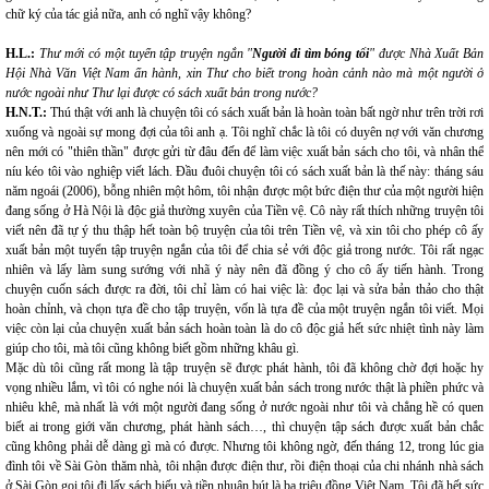
chữ ký của tác giả nữa, anh có nghĩ vậy không?
H.L.:
Thư mới có một tuyển tập truyện ngắn "
Người đi tìm bóng tối
" được Nhà Xuất Bản
Hội Nhà Văn Việt Nam ấn hành, xin Thư cho biết trong hoàn cảnh nào mà một người ở
nước ngoài như Thư lại được có sách xuất bản trong nước?
H.N.T.:
Thú thật với anh là chuyện tôi có sách xuất bản là hoàn toàn bất ngờ như trên trời rơi
xuống và ngoài sự mong đợi của tôi anh ạ. Tôi nghĩ chắc là tôi có duyên nợ với văn chương
nên mới có "thiên thần" được gửi từ đâu đến để làm việc xuất bản sách cho tôi, và nhân thể
níu kéo tôi vào nghiệp viết lách. Đầu đuôi chuyện tôi có sách xuất bản là thế này: tháng sáu
năm ngoái (2006), bỗng nhiên một hôm, tôi nhận được một bức điện thư của một người hiện
đang sống ở Hà Nội là độc giả thường xuyên của Tiền vệ. Cô này rất thích những truyện tôi
viết nên đã tự ý thu thập hết toàn bộ truyện của tôi trên Tiền vệ, và xin tôi cho phép cô ấy
xuất bản một tuyển tập truyện ngắn của tôi để chia sẻ với độc giả trong nước. Tôi rất ngạc
nhiên và lấy làm sung sướng với nhã ý này nên đã đồng ý cho cô ấy tiến hành. Trong
chuyện cuốn sách được ra đời, tôi chỉ làm có hai việc là: đọc lại và sửa bản thảo cho thật
hoàn chỉnh, và chọn tựa đề cho tập truyện, vốn là tựa đề của một truyện ngắn tôi viết. Mọi
việc còn lại của chuyện xuất bản sách hoàn toàn là do cô độc giả hết sức nhiệt tình này làm
giúp cho tôi, mà tôi cũng không biết gồm những khâu gì.
Mặc dù tôi cũng rất mong là tập truyện sẽ được phát hành, tôi đã không chờ đợi hoặc hy
vọng nhiều lắm, vì tôi có nghe nói là chuyện xuất bản sách trong nước thật là phiền phức và
nhiêu khê, mà nhất là với một người đang sống ở nước ngoài như tôi và chẳng hề có quen
biết ai trong giới văn chương, phát hành sách…, thì chuyện tập sách được xuất bản chắc
cũng không phải dễ dàng gì mà có được. Nhưng tôi không ngờ, đến tháng 12, trong lúc gia
đình tôi về Sài Gòn thăm nhà, tôi nhận được điện thư, rồi điện thoại của chi nhánh nhà sách
ở Sài Gòn gọi tôi đi lấy sách biếu và tiền nhuận bút là ba triệu đồng Việt Nam. Tôi đã hết sức