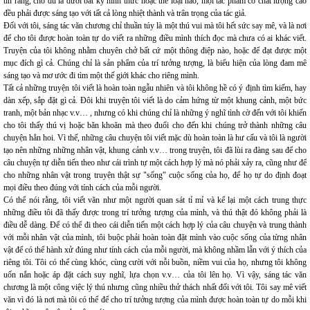
tin rằng, cho dù là dưới bất kỳ hình thức hoặc thể loại nào, mọi tác phẩm có chất lượng cao
đều phải được sáng tạo với tất cả lòng nhiệt thành và trân trọng của tác giả.
Đối với tôi, sáng tác văn chương chỉ thuần túy là một thú vui mà tôi hết sức say mê, và là nơi
để cho tôi được hoàn toàn tự do viết ra những điều mình thích đọc mà chưa có ai khác viết.
Truyện của tôi không nhằm chuyên chở bất cứ một thông điệp nào, hoặc để đạt được một
mục đích gì cả. Chúng chỉ là sản phẩm của trí tưởng tượng, là biểu hiện của lòng đam mê
sáng tạo và mơ ước đi tìm một thế giới khác cho riêng mình.
Tất cả những truyện tôi viết là hoàn toàn ngẫu nhiên và tôi không hề có ý định tìm kiếm, hay
dàn xếp, sắp đặt gì cả. Đôi khi truyện tôi viết là do cảm hứng từ một khung cảnh, một bức
tranh, một bản nhạc v.v… , nhưng có khi chúng chỉ là những ý nghĩ tình cờ đến với tôi khiến
cho tôi thấy thú vị hoặc băn khoăn mà theo đuổi cho đến khi chúng trở thành những câu
chuyện hẳn hoi. Vì thế, những câu chuyện tôi viết mặc dù hoàn toàn là hư cấu và tôi là người
tạo nên những những nhân vật, khung cảnh v.v… trong truyện, tôi đã lùi ra đàng sau để cho
câu chuyện tự diễn tiến theo như cái trình tự một cách hợp lý mà nó phải xảy ra, cũng như để
cho những nhân vật trong truyện thật sự "sống" cuộc sống của họ, để họ tự do định đoạt
mọi điều theo đúng với tính cách của mỗi người.
Có thể nói rằng, tôi viết văn như một người quan sát tỉ mỉ và kể lại một cách trung thực
những điều tôi đã thấy được trong trí tưởng tượng của mình, và thú thật đó không phải là
điều dễ dàng. Để có thể đi theo cái diễn tiến một cách hợp lý của câu chuyện và trung thành
với mỗi nhân vật của mình, tôi buộc phải hoàn toàn đặt mình vào cuộc sống của từng nhân
vật để có thể hành xử đúng như tính cách của mỗi người, mà không nhầm lẫn với ý thích của
riêng tôi. Tôi có thể cùng khóc, cùng cười với nỗi buồn, niềm vui của họ, nhưng tôi không
uốn nắn hoặc áp đặt cách suy nghĩ, lựa chọn v.v… của tôi lên họ. Vì vậy, sáng tác văn
chương là một công việc lý thú nhưng cũng nhiều thử thách nhất đối với tôi. Tôi say mê viết
văn vì đó là nơi mà tôi có thể để cho trí tưởng tượng của mình được hoàn toàn tự do mỗi khi