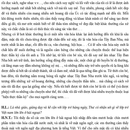
rồi đọc sách, nghe nhạc v.v…, cho nên cách suy nghĩ và lối viết văn của tôi có lẽ là được ảnh
hưởng mạnh mẽ nhất bởi những sách vở mà tôi say mê. Tuy nhiên, phong cảnh hết sức đẹp
đẽ và thiên nhiên còn mang nhiều nét hoang dã của Úc có tác động mạnh mẽ đến tôi. Mỗi
khi đứng trước thiên nhiên, tôi cảm thấy rung động và khao khát mình có thể sáng tạo được
điều gì đó, tôi mơ ước mình biết vẽ để thâu tóm những vẻ đẹp đặc biệt khác thường của xứ
này, và chắc chắn là nó có thôi thúc tôi sáng tác văn thơ… .
Nhưng có lẽ hơi khác thường là có một nền văn hóa khác lại ảnh hưởng đến tôi khá là sâu
đậm, mặc dù tôi chưa từng được đặt chân đến xứ này, đó là văn hóa của Tây Ban Nha, mà
trước nhất là âm nhạc, rồi đến thi ca, văn chương, hội họa… . Có lẽ nền văn hóa này mới là
chất liệu để nuôi dưỡng và là nguồn cảm hứng cho những câu chuyện thuộc thể loại hiện
thực thần kỳ của tôi anh ạ. Tôi nhớ lại, từ hồi còn bé xíu, tôi đã say mê âm nhạc Tây Ban
Nha bởi nét trữ tình, âm hưởng sống động đầy màu sắc, một chút gì đó huyền bí dị thường,
cái lãng mạn say đắm nhưng không uỷ mị…, và những điều này trở nên quyến rũ lạ lùng khi
được diễn tả bởi tất cả nhiệt thành, tất cả đam mê, nhất là qua tiếng đàn ghi ta. Từ thời còn bé,
ban đêm, tôi thường nằm trong bóng tối nghe nhạc Tây Ban Nha trước khi ngủ, và tưởng
tượng đến những xứ sở hoang đường, những câu chuyện thần tiên… mà chẳng có sách vở
nào tôi đã đọc qua lại giống như vậy. Nếu tôi biết được từ thời còn bé là tôi có thể (và được
phép) viết ra những câu chuyện như thế, thì chắc tôi đã viết được khá nhiều truyện thuộc loại
"hiện thực thần kỳ" cho mọi người cùng xem… .
H.L.:
Là nhà giáo, giảng dạy và kề cận với lớp trẻ hàng ngày, Thư có nhận xét gì về lớp trẻ
Việt nam lớn lên ở hải ngoại?
H.N.T.:
Tôi thấy đa số các em lớn lên ở hải ngoại hội nhập đến tám mươi hoặc chín mươi
phần trăm văn hóa của đất nước mới, và nhất là về mặt ngôn ngữ, các em thường cảm thấy
thoải mái với ngôn ngữ địa phương hơn là tiếng Việt. Vì thế cho nên mặc dù có khá nhiều