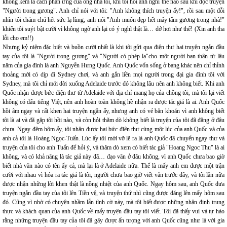
không kém là cách phản ứng của ông nhà tôi, khi tôi hỏi anh nghĩ thế nào sau khi đọc truyện
"Người trong gương". Anh chỉ nói với tôi: "Anh không thích truyện ấy!", rồi sau một đỗi
nhìn tôi chăm chú hết sức lạ lùng, anh nói "Anh muốn dẹp hết mấy tấm gương trong nhà!"
khiến tôi suýt bật cười vì không ngờ anh lại có ý nghĩ thật là… dở hơi như thế! (Xin anh tha
lỗi cho em!!)
Nhưng kỷ niệm đặc biệt và buồn cười nhất là khi tôi gửi qua điện thư hai truyện ngắn đầu
tay của tôi là "Người trong gương" và "Người có phép lạ"cho một người bạn thân từ lâu
năm của gia đình là anh Nguyễn Hưng Quốc. Anh Quốc vốn sống ở bang khác nên chỉ thỉnh
thoảng mới có dịp đi Sydney chơi, và anh gắn liền mọi người trong đại gia đình tôi với
Sydney, mà tôi chỉ mới dời xuống Adelaide trước đó không lâu nên anh không biết. Khi anh
Quốc nhận được bức điện thư từ Adelaide với địa chỉ mang họ của chồng tôi, mà tôi lại viết
không có dấu tiếng Việt, nên anh hoàn toàn không hề nhận ra được tác giả là ai. Anh Quốc
hồi âm ngay và rất khen hai truyện ngắn ấy, nhưng anh có vẻ băn khoăn vì anh không biết
tôi là ai và đã gặp tôi hồi nào, và còn hỏi thăm dò không biết là truyện của tôi đã đăng ở đâu
chưa. Ngay đêm hôm ấy, tôi nhận được hai bức điện thư cùng một lúc của anh Quốc và của
anh cả tôi là Hoàng Ngọc-Tuấn. Lúc ấy tôi mới vỡ lẽ ra là anh Quốc đã chuyển ngay thư và
truyện của tôi cho anh Tuấn để hỏi ý, và thăm dò xem có biết tác giả "Hoang Ngoc Thu" là ai
không, và có khả năng là tác giả này đã… đạo văn ở đâu không, vì anh Quốc chưa bao giờ
biết nhà văn nào có tên ấy cả, mà lại là ở Adelaide nữa. Thế là mấy anh em được một trận
cười với nhau vì hóa ra tác giả là tôi, người chưa bao giờ viết văn trước đây, và tôi lần nữa
được nhận những lời khen thật là nồng nhiệt của anh Quốc. Ngay hôm sau, anh Quốc đưa
truyện ngắn đầu tay của tôi lên Tiền vệ, và truyện thứ nhì cũng được đăng lên mấy hôm sau
đó. Cũng vì nhờ có chuyện nhầm lẫn tình cờ này, mà tôi biết được những nhận định trung
thực và khách quan của anh Quốc về mấy truyện đầu tay tôi viết. Tôi đã thấy vui và tự hào
rằng những truyện đầu tay của tôi đã gây được ấn tượng với anh Quốc cũng như là với gia