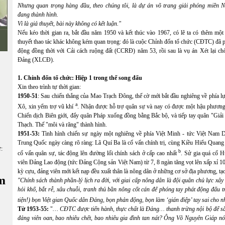
Nhưng quan trọng hàng đầu, theo chúng tôi, là dự án võ trang giải phóng miền 
đang thành hình.
Vì là giả thuyết, bài này không có kết luận."
Nếu kéo thời gian ra, bắt đầu năm 1950 và kết thúc vào 1967, có lẽ ta có thêm một 
thuyết thao tác khác không kém quan trọng: đó là cuộc Chỉnh đốn tổ chức (CĐTC) đã 
động đồng thời với Cải cách ruộng đất (CCRĐ) năm 53, rồi sau là vụ án Xét lại ch
Đảng (XLCĐ).
1. Chỉnh đốn tổ chức: Hiệp 1 trong thế song đấu
Xin theo trình tự thời gian:
1950-51
: Sau chiến thắng của Mao Trạch Đông, thế cờ mới bắt đầu nghiêng về phía 
a
Xô, xin yểm trợ vũ khí
. Nhận được hỗ trợ quân sự và nay có được một hậu phương 
Chiến dịch Biên giới, đẩy quân Pháp xuống đồng bằng Bắc bộ, và tiếp tay quân "Giả
Thạch. Thế "môi và răng" thành hình.
1951-53:
Tình hình chiến sự ngày một nghiêng về phía Việt Minh - tức Việt Na
Trung Quốc ngày càng rõ ràng: Lã Quí Ba là cố vấn chính trị, cùng Kiều Hiểu Quang
ữ:
b
cố vấn quân sự, tác động lên đường lối chính sách ở cấp cao nhất
. Sử gia quá cố
viên Đảng Lao động (tức Đảng Cộng sản Việt Nam) từ 7, 8 ngàn tăng vọt lên xấp xỉ 10 
kỳ cựu, đảng viên mới kết nạp đều xuất thân là nông dân ở những cơ sở địa phương, 
m
"Chính sách thành phần-lý lịch ra đời, với giai cấp nông dân là đội quân chủ lực 
hỏi khổ, bắt rễ, xâu chuỗi, tranh thủ bần nông cốt cán để phóng tay phát động đấu 
tiện!) bọn Việt gian Quốc dân Đảng, bọn phản động, bọn làm ‘gián điệp’ tay sai cho n
Từ 1953-55:
"
… CĐTC được tiến hành, thực chất là Đảng… thanh trừng nội bộ để sắp
đảng viên oan, bao nhiêu chết, bao nhiêu gia đình tan nát? Ông Võ Nguyên Giáp nói