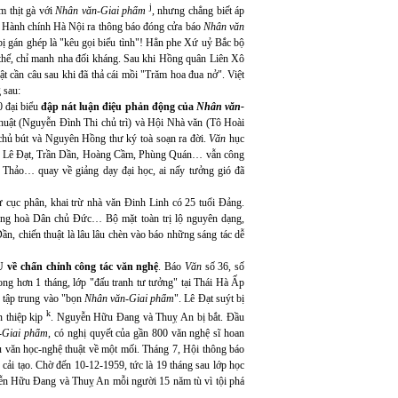
j
m thịt gà với
Nhân văn-Giai phẩm
, nhưng chẳng biết áp
 Hành chính Hà Nội ra thông báo đóng cửa báo
Nhân văn
bị gán ghép là "kêu gọi biểu tình"! Hẳn phe Xứ uỷ Bắc bộ
thế, chỉ manh nha đối kháng. Sau khi Hồng quân Liên Xô
t cần câu sau khi đã thả cái mồi "Trăm hoa đua nở". Việt
 sau:
0 đại biểu
đập nát luận điệu phản động của
Nhân văn-
thuật (Nguyễn Đình Thi chủ trì) và Hội Nhà văn (Tô Hoài
ủ bút và Nguyên Hồng thư ký toà soạn ra đời.
Văn
hục
 đồ Lê Đạt, Trần Dần, Hoàng Cầm, Phùng Quán… vẫn công
hảo… quay về giảng dạy đại học, ai nấy tưởng gió đã
 cục phân, khai trừ nhà văn Đinh Linh có 25 tuổi Đảng.
ông hoà Dân chủ Đức… Bộ mặt toàn trị lộ nguyên dạng,
n, chiến thuật là lâu lâu chèn vào báo những sáng tác dễ
 về chấn chỉnh công tác văn nghệ
. Báo
Văn
số 36, số
ng hơn 1 tháng, lớp "đấu tranh tư tưởng" tại Thái Hà Ấp
 tập trung vào "bọn
Nhân văn-Giai phẩm
". Lê Đạt suýt bị
k
n thiệp kịp
. Nguyễn Hữu Đang và Thuỵ An bị bắt. Đầu
-Giai phẩm
, có nghị quyết của gần 800 văn nghệ sĩ hoan
 văn học-nghệ thuật về một mối. Tháng 7, Hội thông báo
g cải tạo. Chờ đến 10-12-1959, tức là 19 tháng sau lớp học
yễn Hữu Đang và Thuỵ An mỗi người 15 năm tù vì tội phá