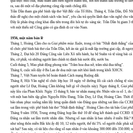
quả thực mồi chài, máu tham lam biến người thành thú, nơi nơi thành đấu trường tố 
ra, sau đó một số địa phương cũng rắp ranh chống đối.
Trần Dần tham gia phê bình tập thơ
Việt Bắc
của Tố Hữu. Tháng 4, Trần Dần, Đỗ Nh
thảo đề nghị cho một chính sách văn hoá", yêu cầu trả quyền lãnh đạo văn nghệ cho văn
Đây là phản ứng công khai đầu tiên trong đòi hỏi tự do sáng tác. Trần Dần bị giam 3 t
với một thiếu nữ Công giáo có gia đình di cư vào Nam.
1956, một năm bản lề
Tháng 1, Hoàng Cầm cho ra
Giai phẩm mùa Xuân
, trong có bài "Nhất định thắng" c
tổ chức phê bình bài thơ của Trần Dần, kết án tác giả là mất lập trường giai cấp, đi n
Tháng 2, Đại hội 20 Đảng Cộng sản Liên Xô tiến hành, hạ bệ Stalin và tệ sùng bái cá 
lên, cờ phất, và những người làm chính trị đánh bài nước đôi, nước ba.
Cuối tháng 5, Mao phát động phong trào "Trăm hoa đua nở, trăm nhà đua tiếng".
Tháng 6, cuộc nổi dậy ở Ba Lan đe doạ một rạn nứt khó lành trong khối XHCN.
Tháng 7, Việt Nam tuyên bố hoàn thành Cách mạng Ruộng đất.
Tháng 8, Hội Văn nghệ tổ chức lớp học 18 ngày về đường lối cải cách chống tệ sùng
người như Lê Đạt, Hoàng Cầm không biết gì về chuyện này). Ngay tháng 8,
Giai ph
nảy lửa của Phan Khôi. Ngày 15 tháng 9, báo tư nhân mang tên
Nhân văn
ra số 1, do
với một ban biên tập gồm Nguyễn Hữu Đang, Trần Duy, Lê Đạt, Hoàng Cầm. Thời điể
bảo nhau phục xuống nắm lấy lưng quần đánh vào Đảng qua những sai lầm của CCRĐ
sai lầm trong việc phê bình bài thơ "Nhất định thắng". Hoàng Cầm cho tái bản
Giai ph
Tháng 9 năm 1956, Trung ương Đảng họp lần thứ 10 để tổng kết thành quả CCRĐ. Đ
Đảng ra nhận sai lầm trước nhân dân. Nhưng số nạn nhân là bao nhiêu ở miền Bắc? K
như nông thôn miền Bắc khi ấy độ 10, 12 triệu người, thế thì 5% số người chắc phải x
sát hại? Sau này, có tài liệu cho rằng số nạn nhân ở vào khoảng 300.000 đến 350.000, nh