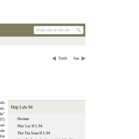
Trước
Sau
iểu
Hợp Lưu 94
am,
ăn"
Hesitate
007)
thao
Mục Lục H L 94
hân
Thư Tòa Soạn H L 94
Xin