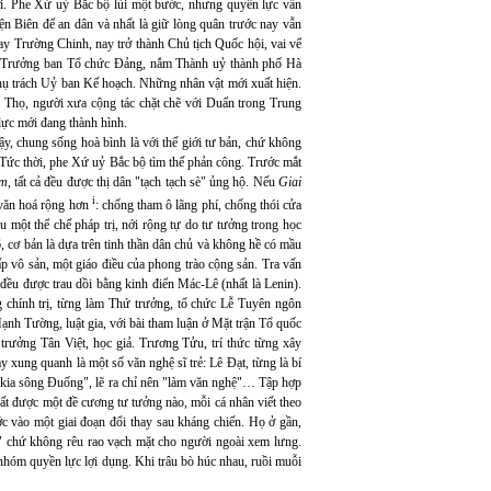
ới. Phe Xứ uỷ Bắc bộ lùi một bước, nhưng quyền lực vẫn
ện Biên để an dân và nhất là giữ lòng quân trước nay vẫn
ay Trường Chinh, nay trở thành Chủ tịch Quốc hội, vai vế
i Trưởng ban Tổ chức Đảng, nắm Thành uỷ thành phố Hà
ụ trách Uỷ ban Kế hoạch. Những nhân vật mới xuất hiện.
 Thọ, người xưa cộng tác chặt chẽ với Duẩn trong Trung
ực mới đang thành hình.
, chung sống hoà bình là với thế giới tư bản, chứ không
Tức thời, phe Xứ uỷ Bắc bộ tìm thế phản công. Trước mắt
ẩm
, tất cả đều được thị dân "tạch tạch sè" ủng hộ. Nếu
Giai
i
 văn hoá rộng hơn
: chống tham ô lãng phí, chống thói cửa
 một thể chế pháp trị, nới rộng tự do tư tưởng trong học
, cơ bản là dựa trên tinh thần dân chủ và không hề có mầu
p vô sản, một giáo điều của phong trào cộng sản. Tra vấn
đều được trau dồi bằng kinh điển Mác-Lê (nhất là Lenin).
chính trị, từng làm Thứ trưởng, tổ chức Lễ Tuyên ngôn
h Tường, luật gia, với bài tham luận ở Mặt trận Tổ quốc
ưởng Tân Việt, học giả. Trương Tửu, trí thức từng xây
xung quanh là một số văn nghệ sĩ trẻ: Lê Đạt, từng là bí
 kia sông Đuống", lẽ ra chỉ nên "làm văn nghệ"… Tập hợp
ất được một đề cương tư tưởng nào, mỗi cá nhân viết theo
c vào một giai đoạn đổi thay sau kháng chiến. Họ ở gần,
" chứ không rêu rao vạch mặt cho người ngoài xem lưng.
 nhóm quyền lực lợi dụng. Khi trâu bò húc nhau, ruồi muỗi