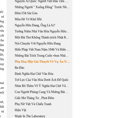
Nguyễn Ái Quốc: Người Việt Đầu Tiên Đến Mỹ? (phần 2)
Những Người " Xuống Đồng" Trước Nhóm Mường Thái Lam Sơn
ôi:
Đêm Ướt Sài Gòn
m
và
Mùa Hè Vé Khứ Hồi
ng
Nguyễn Hữu Đang, Ông Là Ai?
uận,
trên
Tưởng Niệm Nhà Văn Hóa Nguyễn Hữu Đang
chỉ
Một Bài Thơ Không Thành (trích Nhật Ký Của Nhà Văn Nguyễn Huy Tưởng)
cho
Nói Chuyện Với Nguyễn Hữu Đang
cầm
Hiến Pháp Việt Nam Năm 1946 Và Hiến Pháp Trung Hoa Bảo Đảm Tự Do Dân Chủ Thế Nào?
ững
ần,
Những Bài Trích Trong Cuốn «bọn Nhân Văn Giai Phẩm Trước Toàn Án Dư Luận»
Hữu
Phụ Hoạ Một Giả Thuyết Về Vụ Án Nhân Văn-giai Phẩm
 suy
Ba Đào
ồng
Định Nghĩa Hai Chữ Văn Hóa
Trở Lực Của Văn Hóa Dưới Ách Đế Quốc
 mà
Nhìn Rõ Thêm Về Ý Nghĩa Hai Chữ Văn Hóa Văn Hóa Tức Là...
Lao
Con Người Phùng Cung Và Những Bài Thơ Hay Trong Tập Xem Đêm
 một
Giấc Mơ Tháng Tư , Phơi Đêm
nh,
Phụ Nữ Việt Và Chiến Tranh
bất
Hiện Vật
 và
t.
Made In The Laboratory