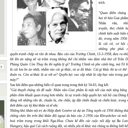
trích:
"
Quan điểm chúng t
hai tờ báo
Giai phẩ
Nhân văn
, nhữ
truyện, thơ, chính l
chính kiến xuất hiện 
đó, trong năm 1956 
là cái cớ, cơ hội 
những phe phái 
quyền tranh chấp và răn đe nhau. Báo cáo của Trường Chinh, 13-3-1958, đưa ra nh
lời lên án nặng nề và trầm trọng không thể chỉ nhắm vào đám nhà thơ cỡ Trần D
Phùng Quán. Còn Thuỵ An thì nghĩa lý gì? Trường Chinh và phe cánh ông, mà Tố 
là cái loa ồn ào nhất, nhắm vào cái gì khác, và ai đó khác. Cái gì khác thì ta có thể
đoán ra. Còn ai khác là ai với ai? Quyền lực cao cấp nhất là cấp bực nào trong gu
máy?"
Sau khi điểm qua những biến cố quan trọng trong thời kỳ 54-63, ông kết:
"
Giả thuyết chúng tôi đề xuất: Nhân văn–Giai phẩm là mặt nổi của một tảng băng
phần chìm khuất quan trọng hơn nhiều: là sự tranh chấp quyền lực nội bộ của Đảng 
động với những răn đe, chuẩn bị, che chắn, áp đặt chiến thuật và chiến lược, trong
thời điểm cực kỳ khó khăn và tế nhị.
Những khó khăn nội trị do Hiệp định Genève và dự án Tổng tuyển cử 1956 không thà
chồng chéo lên trên khó khăn đối ngoại do báo cáo 2-1956 của Khrushchev và mối 
hoà trầm trọng trong khối Nga-Hoa. Chưa kể đến các cuộc nổi dậy tại Ba Lan
Hungary, hậu quả Cải cách ruộng đất, và nhiều yếu tố khác mà chúng ta không biết hế