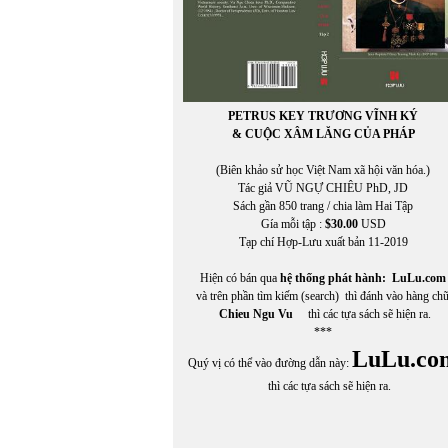
PETRUS KEY TRƯƠNG VĨNH KÝ
& CUỘC XÂM LĂNG CỦA PHÁP
(Biên khảo sử học Việt Nam xã hội văn hóa.)
Tác giả VŨ NGỰ CHIÊU PhD, JD
Sách gần 850 trang / chia làm Hai Tập
Gía mỗi tập :
$30.00
USD
Tạp chí Hợp-Lưu xuất bản 11-2019
Hiện có bán qua
hệ thống phát hành:
LuLu.com
và trên phần tìm kiếm (search) thì đánh vào hàng ch
Chieu Ngu Vu
thì các tựa sách sẽ hiện ra.
***
LuLu.co
Quý vị có thể vào đường dẫn này:
thì các tựa sách sẽ hiện ra.