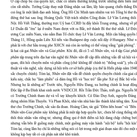
Ở cấp chóp bu của quyền lực, chắc có nhiều thương lượng trước những diễn biến m
còn rất nhiều. Tướng Giáp thay mặt Đảng nhận sai lầm, lấy hào quang chiến thắng Đi
coi ông là một lãnh đạo anh hùng. Ông Hồ Chí Minh tạm nhiệm vai trò Tổng bí thư th
đứng thứ hai sau ông. Hoàng Quốc Việt trách nhiệm Công đoàn. Lê Văn Lương thô
Nội. Hồ Viết Thắng, thường trực Uỷ ban CCRĐ bị đẩy khỏi Trung ương, nhưng về ph
Lê Duẩn đã "ém" lại ở miền Nam được vời ra Bắc, trở thành Bí thư thứ nhất. Lê Đức
ương Cục miền Nam, vào nắm Ban Tổ chức thay Lê Văn Lương. Một cân bằng quyền l
Tháng 11, Hồng quân Liên Xô tiến vào Budapest dẹp cuộc nổi dậy ở Hungary. Như vậy
phải là với chư hầu trong phe XHCN mà còn ảo tưởng có thể vùng vằng "giải phóng". 
là hai cái gai
Nhân văn
và
Giai phẩm
. Khi đó, đã có 5 số
Nhân văn
, và 4 tập
Giai ph
phẩm
tập trung trên địa hạt văn nghệ thì
Nhân văn
đề cập đến những vấn đề xã hội và
quan, đòi hỏi chuyên môn và phân công (chứ không để chính trị "thống soái"), yêu cầu
thuật và văn nghệ, xây dựng xã hội trên cơ sở hiến pháp (cụ thể là Hiến pháp năm 1946
sắc chuyên chính). Tóm lại,
Nhân văn
đặt vấn đề chính quyền chuyên chính của giai cấ
kiểu này, chắc họ "làm phiền" cả đám ông Hồ và "học trò" lẫn phe Xứ uỷ Bắc bộ vốn 
Nhưng họ là những ai? Trước tiên, Nguyễn Hữu Đang, xu hướng chính là hoạt động 
Độc lập ở Ba Đình khai sinh nước VNDCCH. Rồi Trần Đức Thảo, triết gia. Nguyễn Mạn
có Trường Chinh tham dự và vỗ tay khuyến khích. Có Đào Duy Anh, nguyên Đảng tr
dựng nhóm Hàn Thuyên. Và Phan Khôi, nhà văn nhà báo lão thành khá tiếng tăm. Xoay 
thư cho Trường Chinh, sắc sảo đa đoan. Hoàng Cầm, tác giả "Đêm liên hoan" và "Bên
Nhân văn-Giai phẩm
này không phải là một tập hợp quyền lực, chưa hề cùng thống nh
thôi thúc nhân văn riêng tư, nhưng đồng qui ở thời điểm xã hội đang chập chững bướ
nhưng vẫn bên lề guồng máy chính, một guồng máy vận hành "nội bộ" kiểu "hội kín
Tóm lại, cùng lắm họ chỉ là những tiếng nói có lợi trong một giai đoạn nào đó cho một
không kịp bay tất có cái phận nát nhè khó tránh.