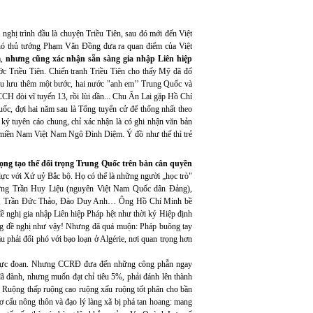
nghị trình đầu là chuyện Triều Tiên, sau đó mới đến Việt
hó thủ tướng Phạm Văn Đồng đưa ra quan điểm của Việt
m,
nhưng cũng xác nhận sẵn sàng gia nhập Liên hiệp
c Triều Tiên. Chiến tranh Triều Tiên cho thấy Mỹ đã đổ
êu lưu thêm một bước, hai nước "anh em’’ Trung Quốc và
H đòi vĩ tuyến 13, rồi lùi dần... Chu Ân Lai gặp Hồ Chí
ốc, đợi hai năm sau là Tổng tuyển cử để thống nhất theo
ý tuyên cáo chung, chỉ xác nhận là có ghi nhận văn bản
ủ miền Nam Việt Nam Ngô Đình Diệm. Ý đồ như thế thì trẻ
vọng tạo thế đối trọng Trung Quốc trên bàn cân quyền
lực với Xứ uỷ Bắc bộ. Họ có thể là những người „học trò"
ng Trần Huy Liệu (nguyên Việt Nam Quốc dân Đảng),
ng, Trần Đức Thảo, Đào Duy Anh… Ông Hồ Chí Minh bề
ề nghị gia nhập Liên hiệp Pháp hệt như thời ký Hiệp định
ng đề nghị như vậy! Nhưng đã quá muộn: Pháp buông tay
phải đối phó với bạo loạn ở Algérie, nơi quan trọng hơn
ác cực đoan. Nhưng CCRĐ đưa đến những công phẫn ngay
đã đành, nhưng muốn đạt chỉ tiêu 5%, phải đánh lên thành
 Ruộng thấp ruộng cao ruộng xấu ruộng tốt phân cho bần
ơ cấu nông thôn và đạo lý làng xã bị phá tan hoang: mang