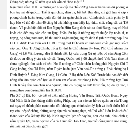
e
Đảng biết, nhưng 60 năm qua rồi vẫn cứ ‘bảo mật’’’.
Nạn nhân của CĐTC là những ai? Giai cấp địa chủ cường hào ác bá và tàn dư phong kiến
bọn tay sai đế quốc… Thế là qui chụp, điều tra, bắt bớ. Ban đầu, chỉ giới hạn ở cấ
phong chỉnh huấn, trong quân đội thì rèn quân chỉnh cán. Chính sách thành phần–lý
huy bảo vệ thủ đô năm 46 cũng bị bắt, không can thiệp kịp thì… chắc cũng vất vả. Tiể
thanh. Và phân biệt đối xử làm Nguyễn Hữu Đang định xin ra khỏi Đảng, may có Hoà
khác cho đến nay vẫn còn im lặng. Phần lớn họ là những người thuộc lớp nhân sĩ, tr
tượng, họ sống nơm nớp, kẻ thu mình ngậm miệng, người dinh tê (như trường hợp Ph
CĐTC được khai triển với CCRĐ trong một kế hoạch có tính toán chắc gặp một số c
cấp cao. Ông Trường Chinh, Tổng Bí thư là Chủ nhiệm Ủy ban, Phó Chủ nhiệm p
Cang) và Lê Văn Lương, đều là thành viên kỳ cựu trong Xứ uỷ Bắc bộ của Đảng Cộng
tất được sự đồng ý của các cố vấn Trung Quốc, với ý đồ chuyển hoá Việt Nam theo mô
chưa ngã ngũ, tìm cách trì kéo. Họ là những ai? Chắc chắn không phải Nguyễn Ch
Càng không phải Tố Hữu, nắm Tuyên huấn (tức Văn hoá-Tư tưởng ). Phải chăng họ là
f
Đình Huỳnh
. Đặng Kim Giang, Lê Giản...? Họ thân Liên Xô? Trước khi bàn đến điểm
nông dân làm quân chủ lực lại là con em của tàn dư phong kiến, ít là trường hợp 
Đình Khải) đều con cháu nhà "quan", nhà có ruộng có đất! Như rắn, họ đã lột xác, 
mạng theo con đường tiến lên XHCN.
Phe Xứ uỷ Bắc bộ - có thể kể thêm những Hoàng Văn Hoan, Trần Quốc Hoàn, Nguyễn
Chí Minh lãnh đạo kháng chiến chống Pháp, nay vin vào sự hỗ trợ quân sự của Trung 
mà ngay cả thành phần manh nha đối kháng, qua chính sách lý lịch và dưới chiêu bài 
tay vào, tiếp tế chẳng những súng đạn mà cả lương thực, và "cố vấn" luôn khâu chiến lư
thành viên của Xứ uỷ Bắc bộ. Kinh nghiệm lịch sử dạy họ, như cha anh, phải cảnh g
nắm quyền lực, và là học trò của cả Lenin lẫn Tào Tháo, họ biết đồng minh nào cũn
rồi mới nói đến chuyện giữ!