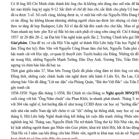
Có lẽ ông Hồ Chí Minh chân thành khi ông cho là không nên dùng dao mổ trâu để là
lực nào khiến ông ký ngày 9-12
Sắc lệnh về chế độ báo chí,
sắc lệnh cho phép Uỷ ban
đã ra được 5 số. Số cuối cùng, không được in, vì một bài viết của Nguyễn Hữu Đang 
có tác động: họ không khoan nhượng những người chưa tạo được lực nhưng có chút 
theo xe tăng đè bẹp Budapest, Liên Xô vĩ đại đã bật đèn xanh cho chư hầu. Mao sẽ giậ
Nam nhanh tay hơn: phe Xứ uỷ Bắc bộ tìm cách phất cờ càng sớm càng tốt. Chỉ 4 tháng
1957: từ 20 đến 28–2, tại Đại hội Văn nghệ toàn quốc lần 2, Trường Chinh kêu gọi 50
Giai phẩm
. Chia để trị: cơ cấu Hội Văn nghệ xé thành Hội Liên hiệp Văn học Nghệ 
làm Tổng thư ký). Báo
Văn
với Nguyễn Công Hoan làm chủ bút, Nguyễn Tuân phó ch
hặc tranh cãi với
Học tập
, cơ quan lý thuyết (tức Tuyên huấn) của Đảng. Những tội
tác trong Hội, những Nguyễn Mạnh Tường, Đào Duy Anh, Trương Tửu, Trần Đức T
ngưng và chim báo bão đã bay xa.
Thời gian giữa năm 57, Mao bên Trung Quốc đã phản công đám trí thức ông coi như
Đồng thời, những cuộc chỉnh huấn văn nghệ được tiến hành ở Liên Xô, Ba Lan, C
nhưng báo
Văn
đã đăng "Lời mẹ dặn" của Phùng Quán, "Bài thơ Việt Bắc" của Trần Dầ
gây tranh cãi.
1958-1959: Ngay đầu tháng 1-1958, Bộ Chính trị của Đảng ra
Nghị quyết 30NQ/TU
cuối cùng với bài "Ông Năm chuột" của Phan Khôi, in nhanh phát nhanh. Tháng 3: tro
với 304 văn nghệ sĩ, hơi hướng đấu tố như trong CCRĐ được các học uỷ "hướng dẫn"
một nhà văn miền Nam tập kết chém vì cái "tội" chống lại thống nhất, may học uỷ ca
tháng 6, Hội Liên hiệp Nghệ thuật tổng kết thắng lợi cuộc đấu tranh chống
Nhân văn
nghênh ủng hộ. Tháng sau, Nguyễn Đình Thi trở thành Tổng thư ký Hội Nhà văn, thu
kỷ luật những người tham gia
Nhân văn-Giai phẩm
, khai trừ khỏi Hội, bắt đi lao độn
Thái Hà và 3 năm sau khi đóng cửa báo
Nhân văn
, người ta khai mạc toà án xử Ngu
hoại chính trị và làm gián điệp cho ngoại quốc.