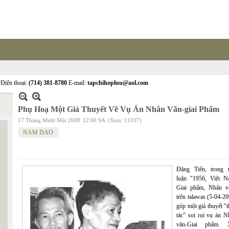
Điện thoại:
(714) 381-8780
E-mail:
tapchihopluu@aol.com
Phụ Hoạ Một Giả Thuyết Về Vụ Án Nhân Văn-giai Phẩm
17 Tháng Mười Một 2008
12:00 SA
(Xem: 11037)
NAM DAO
Đặng Tiến, trong t
luận "1956, Việt N
Giai phẩm, Nhân v
trên talawas (5-04-2
góp một giả thuyết "
tác" soi rọi vụ án N
văn-Giai phẩm. 