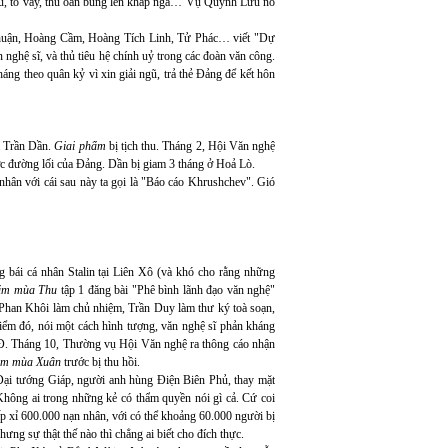
điêu, tố vấy, thù oán bùng lên khắp ngả… Vụ Quỳnh Lưu nổ
uận, Hoàng Cầm, Hoàng Tích Linh, Tử Phác… viết "Dự
 nghệ sĩ, và thủ tiêu hệ chính uỷ trong các đoàn văn công.
háng theo quân kỷ vì xin giải ngũ, trả thẻ Đảng để kết hôn
ủa Trần Dần.
Giai phẩm
bị tịch thu. Tháng 2, Hội Văn nghệ
gược đường lối của Đảng. Dần bị giam 3 tháng ở Hoả Lò.
nhân với cái sau này ta gọi là "Báo cáo Khrushchev". Gió
 bái cá nhân Stalin tại Liên Xô (và khó cho rằng những
ẩm mùa Thu
tập 1 đăng bài "Phê bình lãnh đạo văn nghệ"
 Phan Khôi làm chủ nhiệm, Trần Duy làm thư ký toà soạn,
m đó, nói một cách hình tượng, văn nghệ sĩ phản kháng
. Tháng 10, Thường vụ Hội Văn nghệ ra thông cáo nhận
ẩm mùa Xuân
trước bị thu hồi.
ại tướng Giáp, người anh hùng Điện Biên Phủ, thay mặt
hông ai trong những kẻ có thẩm quyền nói gì cả. Cứ coi
ấp xỉ 600.000 nạn nhân, với có thể khoảng 60.000 người bị
ưng sự thật thế nào thì chẳng ai biết cho đích thực.