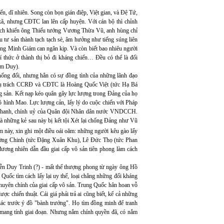
, dĩ nhiên. Song còn bọn gián điệp, Việt gian, và Đệ Tứ,
p xã, nhưng CĐTC lan lên cấp huyện. Với cán bộ thì chỉnh
 lịch khiến ông Thiếu tướng Vương Thừa Vũ, anh hùng chỉ
u tư sản thành tạch tạch sè, âm hưởng như tiếng súng liên
ng Minh Giám can ngăn kịp. Và còn biết bao nhiêu người
í thức ở thành thị bỏ đi kháng chiến… Đều có thể là đối
ạm Duy).
hống đối, nhưng hẳn có sự đồng tình của những lãnh đạo
hụ trách CCRĐ và CĐTC là Hoàng Quốc Việt (tức Hạ Bá
 sản. Kết nạp kéo quân gây lực lượng trong Đảng của họ
 hình Mao. Lực lượng cản, lấy lý do cuộc chiến với Pháp
í Thanh, chính uỷ của Quân đội Nhân dân nước VNDCCH.
 những kẻ sau này bị kết tội Xét lại chống Đảng như Vũ
 này, xin ghi một điều oái oăm: những người kêu gào lấy
Trường Chinh (tức Đặng Xuân Khu), Lê Đức Thọ (tức Phan
đương nhiên dẫn đầu giai cấp vô sản tiên phong làm cách
 Duy Trinh (?) - mất thế thượng phong từ ngày ông Hồ
Quốc tìm cách lấy lại uy thế, loại chẳng những đối kháng
chuyên chính của giai cấp vô sản. Trung Quốc hân hoan vỗ
ợc chiến thuật. Cái giá phải trả ai cũng biết, kể cả những
iác trước ý đồ "bành trướng". Họ tìm đồng minh để tranh
g mang tính giai đoạn. Nhưng nắm chính quyền đã, có nắm