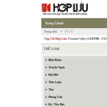
Trang Chính
›
Trang nhà
SỐ CŨ
- Tạp Chí Hợp Lưu
Fountain Valley,
CA 92708
- USA
THỂ LOẠI
Biên Khảo
Truyện Ngắn
Bài Mới
Tiểu Luận
Thơ
Phỏng Vấn
Ký / Tùy Bút