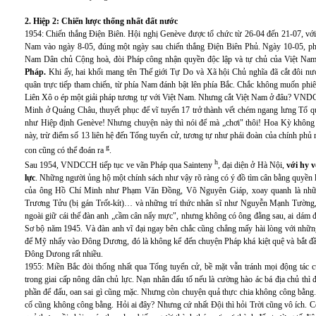
2. Hiệp 2: Chiến lược thống nhất đất nước
1954: Chiến thắng Điện Biên. Hội nghị Genève được tổ chức từ 26-04 đến 21-07, với 
Nam vào ngày 8-05, đúng một ngày sau chiến thắng Điện Biên Phủ. Ngày 10-05, p
Nam Dân chủ Cộng hoà, đòi Pháp công nhận quyền độc lập và tự chủ của Việt Na
Pháp.
Khi ấy, hai khối mang tên Thế giới Tự Do và Xã hội Chủ nghĩa đã cắt đôi nướ
quân trực tiếp tham chiến, từ phía Nam đánh bật lên phía Bắc. Chắc không muốn phi
Liên Xô o ép một giải pháp tương tự với Việt Nam. Nhưng cắt Việt Nam ở đâu? VNDCC
Minh ở Quảng Châu, thuyết phục để vĩ tuyến 17 trở thành vết chém ngang lưng Tổ qu
như Hiệp định Genève! Nhưng chuyện này thì nói để mà „chơi" thôi! Hoa Kỳ không k
này, trừ điểm số 13 liên hệ đến Tổng tuyển cử, tương tự như phái đoàn của chính ph
g
con cũng có thể đoán ra
.
h
Sau 1954, VNDCCH tiếp tục ve vãn Pháp qua Sainteny
, đại diện ở Hà Nội,
với hy 
lực
. Những người ủng hộ một chính sách như vậy rõ ràng có ý đồ tìm cân bằng quyền 
của ông Hồ Chí Minh như Phạm Văn Đồng, Võ Nguyên Giáp, xoay quanh là nhữ
Trương Tửu (bị gán Trốt-kít)… và những trí thức nhân sĩ như Nguyễn Mạnh Tườ
ngoài giữ cái thế đàn anh „cầm cân nẩy mực", nhưng không có ông đằng sau, ai dám đ
Sơ bộ năm 1945. Và đàn anh vĩ đại ngay bên chắc cũng chẳng mấy hài lòng với nhữ
để Mỹ nhẩy vào Đông Dương, đó là không kể đến chuyện Pháp khá kiệt quệ và bắt đầu 
Đông Dưong rất nhiều.
1955: Miền Bắc đòi thống nhất qua Tổng tuyển cử, bề mặt vẫn tránh mọi động t
trong giai cấp nông dân chủ lực. Nạn nhân đấu tố nếu là cường hào ác bá địa chủ thì 
phần để đấu, oan sai gì cũng mặc. Nhưng còn chuyện quả thực chia không công bằng.
cố cũng không công bằng. Hỏi ai đây? Nhưng cứ nhất Đội thì hỏi Trời cũng vô ích. C