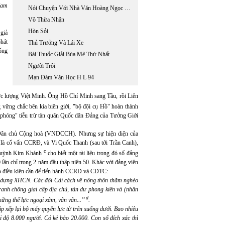
Nam
Nói Chuyện Với Nhà Văn Hoàng Ngọc Thư
Vô Thừa Nhận
Hòn Sỏi
giả
phát
Thủ Trưởng Và Lái Xe
ống
Bài Thuốc Giải Bùa Mê Thứ Nhất
Người Trôi
Mạn Đàm Văn Học H L 94
lực lượng Việt Minh. Ông Hồ Chí Minh sang Tầu, rồi Liên
vững chắc bên kia biên giới, "bộ đội cụ Hồ" hoàn thành
i phóng" tiễu trừ tàn quân Quốc dân Đảng của Tưởng Giới
m Dân chủ Cộng hoà (VNDCCH). Nhưng sự hiện diện của
 là cố vấn CCRĐ, và Vi Quốc Thanh (sau tới Trần Canh),
c
 Huỳnh Kim Khánh
cho biết một tài liệu trong đó số đảng
lần chỉ trong 2 năm đầu thập niên 50. Khác với đảng viên
tạo điều kiện cần để tiến hành CCRĐ và CĐTC:
xây dựng XHCN. Các đội Cải cách về nông thôn thăm nghèo
tranh chống giai cấp địa chủ, tàn dư phong kiến và (nhân
d
hững thế lực ngoại xâm, vân vân...’’
.
 xếp lại bộ máy quyền lực từ trên xuống dưới. Bao nhiêu
 độ 8.000 người. Có kẻ bảo 20.000. Con số đích xác thì