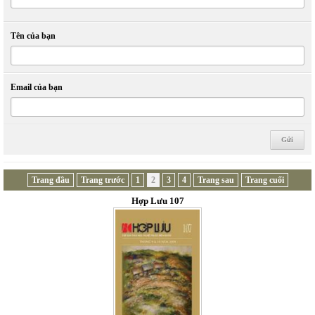
Tên của bạn
Email của bạn
Trang đầu
Trang trước
1
2
3
4
Trang sau
Trang cuối
Hợp Lưu 107