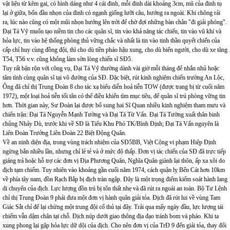
vật liệu từ kẽm gai, có hình dáng như 4 cái đinh, mỗi đinh dài khoảng 3cm, mũ của đinh tụ
lại ở giữa, bốn đầu nhọn của đinh có ngạnh giống lưỡi câu, hướng ra ngoài. Khi chông rải
ra, lúc nào cũng có một mũi nhọn hướng lên trời để chờ đợi những bàn chân "đi giải phóng".
Đại Tá Vỹ muốn tạo niềm tin cho các quân sĩ, tin vào khả năng tác chiến, tin vào vũ khí và
hỏa lực, tin vào hệ thống phòng thủ vững chắc và nhất là tin vào tinh thần quyết chiến của
cấp chỉ huy cùng đồng đội, thì cho dù tiền pháo hậu xung, cho dù biển người, cho dù xe tăng
T54, T56 v.v. cũng không làm sờn lòng chiến sĩ SĐ5.
Tuy rất bận rộn với công vụ, Đại Tá Vỹ thường dành vài giờ mỗi tháng để nhắn nhủ hoặc
tâm tình cùng quân sĩ tại võ đường của SĐ. Đặc biệt, rút kinh nghiệm chiến trường An Lộc,
Ông đã chỉ thị Trung Đoàn 8 cho tác xạ biểu diễn hoả tiễn TOW (được trang bị từ cuối năm
1972), một loại hoả tiễn tối tân có thể điều khiển tìm mục tiêu, để quân sĩ trú phòng vững tin
hơn. Thời gian này, Sư Đoàn lại được bổ sung hai Sĩ Quan nhiều kinh nghiệm tham mưu và
chiến trận: Đại Tá Nguyễn Mạnh Tường và Đại Tá Từ Vấn. Đại Tá Tường xuất thân binh
chủng Nhảy Dù, trước khi về SĐ là Tiểu Khu Phó TK/Bình Định; Đại Tá Vấn nguyên là
Liên Đoàn Trưởng Liên Đoàn 22 Biệt Động Quân.
Về an ninh diện địa, trong vùng trách nhiệm của SĐ5BB, Việt Cộng vi phạm Hiệp Định
ngừng bắn nhiều lần, nhưng chỉ lẻ tẻ và ở mức độ thấp. Đơn vị tác chiến của SĐ đã trực tiếp
giáng trả hoặc hỗ trợ các đơn vị Địa Phương Quân, Nghĩa Quân giành lại thôn, ấp xa xôi do
địch tạm chiếm. Tuy nhiên vào khoảng gần cuối năm 1974, cách quận lỵ Bến Cát hơn 10km
về phía tây nam, đồn Rạch Bắp bị địch tràn ngập. Đây là một trọng điểm kiểm soát hành lang
di chuyển của địch. Lực lượng đồn trú bị tổn thất nhẹ và đã rút ra ngoài an toàn. Bộ Tư Lệnh
chỉ thị Trung Đoàn 9 phải đưa một đơn vị hành quân giải tỏa. Địch đã rút lui về vùng Tam
Giác Sắt chỉ để lại chừng một trung đội cố thủ tại đây. Trải qua mấy ngày đầu, lực lượng tái
chiếm vẫn dậm chân tại chỗ. Địch núp dưới giao thông địa đạo tránh bom và pháo. Khi ta
xung phong lại gặp hỏa lực dữ dội của địch. Cho nên đơn vị của TrĐ 9 đến giải tỏa, thay đổi