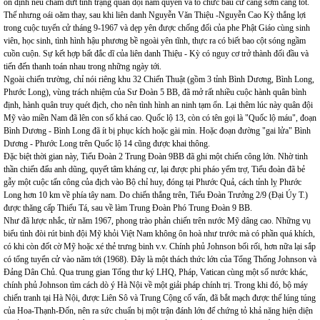
ổn định nếu chấm dứt tình trạng quân đội nắm quyền và tổ chức bầu cử càng sớm càng tốt.
Thế nhưng oái oăm thay, sau khi liên danh Nguyễn Văn Thiệu -Nguyễn Cao Kỳ thắng lợi
trong cuộc tuyển cử tháng 9-1967 và dẹp yên được chống đối của phe Phật Giáo cùng sinh
viên, học sinh, tình hình hậu phương bề ngoài yên tĩnh, thực ra có biết bao cột sóng ngầm
cuồn cuộn. Sự kết hợp bất đắc dĩ của liên danh Thiệu - Kỳ có nguy cơ trở thành đối đầu và
tiến đến thanh toán nhau trong những ngày tới.
Ngoài chiến trường, chỉ nói riêng khu 32 Chiến Thuật (gồm 3 tỉnh Bình Dương, Bình Long,
Phước Long), vùng trách nhiệm của Sư Đoàn 5 BB, đã mở rất nhiều cuộc hành quân bình
định, hành quân truy quét địch, cho nên tình hình an ninh tạm ổn. Lại thêm lúc này quân đội
Mỹ vào miền Nam đã lên con số khá cao. Quốc lộ 13, còn có tên gọi là "Quốc lộ máu", đoạn
Bình Dương - Bình Long đã ít bị phục kích hoặc gài mìn. Hoặc đoạn đường "gai lửa" Bình
Dương - Phước Long trên Quốc lộ 14 cũng được khai thông.
Đặc biệt thời gian này, Tiểu Đoàn 2 Trung Đoàn 9BB đã ghi một chiến công lớn. Nhờ tinh
thần chiến đấu anh dũng, quyết tâm kháng cự, lại được phi pháo yểm trợ, Tiểu đoàn đã bẻ
gẫy một cuộc tấn công của địch vào Bộ chỉ huy, đóng tại Phước Quả, cách tỉnh lỵ Phước
Long hơn 10 km về phía tây nam. Do chiến thắng trên, Tiểu Đoàn Trưởng 2/9 (Đại Úy T.)
được thăng cấp Thiếu Tá, sau về làm Trung Đoàn Phó Trung Đoàn 9 BB.
Như đã lược nhắc, từ năm 1967, phong trào phản chiến trên nước Mỹ dâng cao. Những vụ
biểu tình đòi rút binh đội Mỹ khỏi Việt Nam không ôn hoà như trước mà có phần quá khích,
có khi còn đốt cờ Mỹ hoặc xé thẻ trưng binh v.v. Chính phủ Johnson bối rối, hơn nữa lại sắp
có tổng tuyển cử vào năm tới (1968). Đây là một thách thức lớn của Tổng Thống Johnson và
Đảng Dân Chủ. Qua trung gian Tổng thư ký LHQ, Pháp, Vatican cùng một số nước khác,
chính phủ Johnson tìm cách dò ý Hà Nội về một giải pháp chính trị. Trong khi đó, bộ máy
chiến tranh tại Hà Nội, được Liên Sô và Trung Cộng cố vấn, đã bắt mạch được thế lúng túng
của Hoa-Thạnh-Đốn, nên ra sức chuẩn bị một trận đánh lớn để chứng tỏ khả năng hiện diện