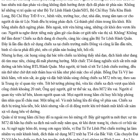
bao nhiêu trái đạn pháo và cũng không định hướng được địch đã pháo từ phía nào. Không
kể những vị trí quân sự như Bộ Tư Lệnh Hành Quân/SĐ5, Bộ Chỉ Huy Tiểu Khu Bình
Long, Bộ Chỉ Huy TrĐ 8 v.v., bệnh viện, trường học, chợ, nhà dân, trung tâm tạm cư cho
người di tản từ Lộc Ninh đều bị trúng pháo địch. Cả thành phố chìm trong lửa khói. Rồi
bỗng nhiên địch ngừng pháo. Bên ngoài, trời vừa hừng sáng, những cột khói đen vươn lên
cao. Người ta nghe được tiếng máy gầm gừ của đoàn cơ giới tiến vào thị xã. Không! Không
thể lầm được! Chiến xa địch đang di chuyển, càng lúc càng gần Bộ Tư Lệnh Hành Quân.
Đây là lần đầu địch sử dụng chiến xa tại chiến trường miền Đông và cũng là lần đầu tiên,
binh sĩ của ta phải đối phó, nên có phần nào hoảng hốt, bối rối.
Nhưng lạ thay, các họng súng đại bác trên chiến xa không thấy nhả đạn, địch hình như đang
dò tìm mục tiêu, chúng đã mất phương hướng. Một chiếc T54 đang nghiến xích sắt trên mặt
đường sát bên hông BTL/Hành Quân. Mọi người, từ binh sĩ tới Tư Lệnh chiến trường, đều
nín thở như chờ đợi một thảm họa và hầu như phó mặc cho số phận. Bỗng Đại Tá Vỹ lao
khỏi hầm, với nón sắt, áo giáp và đặc biệt khẩu súng chống chiến xa M72 trên tay, theo sau
là Trung úy sĩ quan tùy viên. Tới bờ tường phòng thủ, vừa lúc chiến xa địch vượt qua khỏi
cổng chính khoảng 20 mét, Ông quỳ người, giữ tư thế tác xạ, đưa M72 lên vai. Người sĩ
quan tùy viên kế bên, khom người quan sát. Mọi người trong hầm chỉ huy hồi hộp phóng
tầm nhìn qua lỗ châu mai. Một tiếng nổ. Và một luồng lửa đỏ tống về phía sau. Chiến xa
địch bị trúng hỏa tiễn, bốc khói nhưng vẫn cố di động trước khi trở thành một khối sắt xám
xịt vô dụng bên vệ đường.
Quân sĩ từ trong hầm chỉ huy đổ ra ngoài reo hò mừng rỡ. Bây giờ người ta mới thực sự tin
M72 đã bắn hạ chiến xa địch mà suốt mấy năm qua, từ khi được trang bị, chưa có cơ hội tác
xạ. Ai ngờ ngày hôm đó, trong cơn nguy khốn, vị Đại Tá Tư Lệnh Phó chiến trường lại làm
nhiệm vụ một khinh binh, đích thân sử dụng M72 triệt hạ T54 của Bắc Việt. Câu chuyện Đại
Tá Vỹ bắn hạ chiến xa địch lan truyền, tinh thần quân sĩ trú phòng tại Bình Long - An Lộc