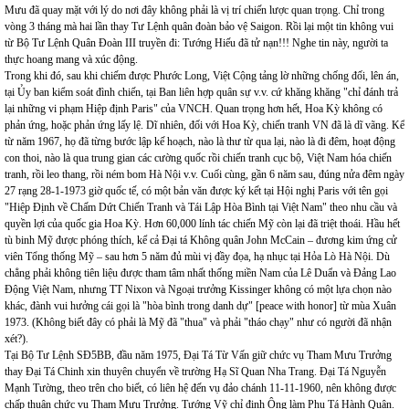
Mưu đã quay mặt với lý do nơi đây không phải là vị trí chiến lược quan trọng. Chỉ trong
vòng 3 tháng mà hai lần thay Tư Lệnh quân đoàn bảo vệ Saigon. Rồi lại một tin không vui
từ Bộ Tư Lệnh Quân Đoàn III truyền đi: Tướng Hiếu đã tử nạn!!! Nghe tin này, người ta
thực hoang mang và xúc động.
Trong khi đó, sau khi chiếm được Phước Long, Việt Cộng tảng lờ những chống đối, lên án,
tại Ủy ban kiểm soát đình chiến, tại Ban liên hợp quân sự v.v. cứ khăng khăng "chỉ đánh trả
lại những vi phạm Hiệp định Paris" của VNCH. Quan trọng hơn hết, Hoa Kỳ không có
phản ứng, hoặc phản ứng lấy lệ. Dĩ nhiên, đối với Hoa Kỳ, chiến tranh VN đã là dĩ vãng. Kể
từ năm 1967, họ đã từng bước lập kế hoạch, nào là thư từ qua lại, nào là đi đêm, hoạt động
con thoi, nào là qua trung gian các cường quốc rồi chiến tranh cục bộ, Việt Nam hóa chiến
tranh, rồi leo thang, rồi ném bom Hà Nội v.v. Cuối cùng, gần 6 năm sau, đúng nửa đêm ngày
27 rạng 28-1-1973 giờ quốc tế, có một bản văn được ký kết tại Hội nghị Paris với tên gọi
"Hiệp Định về Chấm Dứt Chiến Tranh và Tái Lập Hòa Bình tại Việt Nam" theo nhu cầu và
quyền lợi của quốc gia Hoa Kỳ. Hơn 60,000 lính tác chiến Mỹ còn lại đã triệt thoái. Hầu hết
tù binh Mỹ được phóng thích, kể cả Đại tá Không quân John McCain – đương kim ứng cử
viên Tổng thống Mỹ – sau hơn 5 năm đủ mùi vị đầy đọa, hạ nhục tại Hỏa Lò Hà Nội. Dù
chẳng phải không tiên liệu được tham tâm nhất thống miền Nam của Lê Duẩn và Đảng Lao
Động Việt Nam, nhưng TT Nixon và Ngoại trưởng Kissinger không có một lựa chọn nào
khác, đành vui hưởng cái gọi là "hòa bình trong danh dự" [peace with honor] từ mùa Xuân
1973. (Không biết đây có phải là Mỹ đã "thua" và phải "tháo chạy" như có người đã nhận
xét?).
Tại Bộ Tư Lệnh SĐ5BB, đầu năm 1975, Đại Tá Từ Vấn giữ chức vụ Tham Mưu Trưởng
thay Đại Tá Chinh xin thuyên chuyển về trường Hạ Sĩ Quan Nha Trang. Đại Tá Nguyễn
Mạnh Tường, theo trên cho biết, có liên hệ đến vụ đảo chánh 11-11-1960, nên không được
chấp thuận chức vụ Tham Mưu Trưởng. Tướng Vỹ chỉ định Ông làm Phụ Tá Hành Quân.