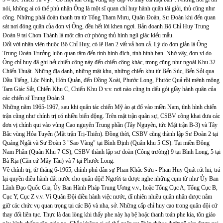
nói, không ai có thể phủ nhận Ông là một sĩ quan chỉ huy hành quân tài giỏi, thủ cũng như
công. Những phái đoàn thanh tra từ Tổng Tham Mưu, Quân Đoàn, Sư Đoàn khi đến quan
sát nơi đóng quân của đơn vị Ông, đều hết lời khen ngợi. Bản doanh Bộ Chỉ Huy Trung
Đoàn 9 tại Chơn Thành là một căn cứ phòng thủ hình ngũ giác kiểu mẫu.
Đối với nhân viên thuộc Bộ Chỉ Huy, có lẽ Ban 2 vất vả hơn cả. Lý do đơn giản là Ông
Trung Đoàn Trưởng luôn quan tâm đến tình hình địch, tình hình bạn. Nhờ vậy, đơn vị do
Ông chỉ huy đã ghi hết chiến công này đến chiến công khác, trong cũng như ngoài Khu 32
Chiến Thuật. Những địa danh, những mật khu, những chiến khu từ Bến Súc, Bến Sỏi qua
Dầu Tiếng, Lộc Ninh, Hớn Quản, đến Đồng Xoài, Phước Long, Phước Quả rồi mênh mông
Tam Giác Sắt, Chiến Khu C, Chiến Khu D v.v. nơi nào cũng in dấu gót giầy hành quân của
các chiến sĩ Trung Đoàn 9.
Những năm 1965-1967, sau khi quân tác chiến Mỹ ào ạt đổ vào miền Nam, tình hình chiến
trận cũng như chính trị có nhiều biến động. Trên mặt trận quân sự, CSBV công khai đưa các
đơn vị chính qui vào vùng Cao nguyên Trung phần (Tây Nguyên, tức Mặt trận B-3) và Tây
Bắc vùng Hỏa Tuyến (Mặt trận Trị-Thiên). Đồng thời, CSBV cũng thành lập Sư Đoàn 2 tại
Quảng Ngãi và Sư Đoàn 3 "Sao Vàng" tại Bình Định (Quân khu 5 CS). Tại miền Đông
Nam Phần (Quân Khu 7 CS), CSBV thành lập sư đoàn (Công trường) 9 tại Bình Long, 5 tại
Bà Rịa (Căn cứ Mây Tầu) và 7 tại Phước Long.
Về chính trị, từ tháng 6-1965, chính phủ dân sự Phan Khắc Sửu - Phan Huy Quát rút lui, trả
lại quyền điều hành đất nước cho quân đội! Người ta được nghe những cụm từ như Ủy Ban
Lãnh Đạo Quốc Gia, Ủy Ban Hành Pháp Trung Ương v.v., hoặc Tổng Cục A, Tổng Cục B,
Cục Y, Cục Z v.v. Vì Quân Đội điều hành việc nước, dĩ nhiên nhiều quân nhân được nắm
giữ các chức vụ quan trọng tại các Bộ và nha, sở. Những cấp chỉ huy cao trong quân đội cứ
thay đổi liên tục. Thực là đau lòng khi thấy phe này hạ bệ hoặc thanh toán phe kia, tôn giáo