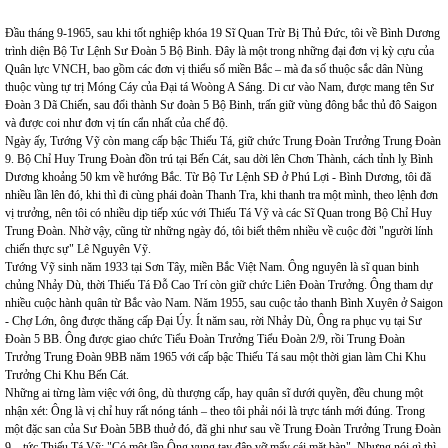
Đầu tháng 9-1965, sau khi tốt nghiệp khóa 19 Sĩ Quan Trừ Bị Thủ Đức, tôi về Bình Dương
trình diện Bộ Tư Lệnh Sư Đoàn 5 Bộ Binh. Đây là một trong những đại đơn vị kỳ cựu của
Quân lực VNCH, bao gồm các đơn vị thiểu số miền Bắc – mà đa số thuộc sắc dân Nùng
thuộc vùng tự trị Móng Cáy của Đại tá Woòng A Sáng. Di cư vào Nam, được mang tên Sư
Đoàn 3 Dã Chiến, sau đổi thành Sư đoàn 5 Bộ Binh, trấn giữ vùng đông bắc thủ đô Saigon
và được coi như đơn vị tín cẩn nhất của chế độ.
Ngày ấy, Tướng Vỹ còn mang cấp bậc Thiếu Tá, giữ chức Trung Đoàn Trưởng Trung Đoàn
9. Bộ Chỉ Huy Trung Đoàn đồn trú tại Bến Cát, sau dời lên Chơn Thành, cách tỉnh lỵ Bình
Dương khoảng 50 km về hướng Bắc. Từ Bộ Tư Lệnh SĐ ở Phú Lợi - Bình Dương, tôi đã
nhiều lần lên đó, khi thì đi cùng phái đoàn Thanh Tra, khi thanh tra một mình, theo lệnh đơn
vị trưởng, nên tôi có nhiều dịp tiếp xúc với Thiếu Tá Vỹ và các Sĩ Quan trong Bộ Chỉ Huy
Trung Đoàn. Nhờ vậy, cũng từ những ngày đó, tôi biết thêm nhiều về cuộc đời "người lính
chiến thực sự" Lê Nguyên Vỹ.
Tướng Vỹ sinh năm 1933 tại Sơn Tây, miền Bắc Việt Nam. Ông nguyên là sĩ quan binh
chủng Nhảy Dù, thời Thiếu Tá Đỗ Cao Trí còn giữ chức Liên Đoàn Trưởng. Ông tham dự
nhiều cuộc hành quân từ Bắc vào Nam. Năm 1955, sau cuộc tảo thanh Bình Xuyên ở Saigon
- Chợ Lớn, ông được thăng cấp Đại Úy. Ít năm sau, rời Nhảy Dù, Ông ra phục vụ tại Sư
Đoàn 5 BB. Ông được giao chức Tiểu Đoàn Trưởng Tiểu Đoàn 2/9, rồi Trung Đoàn
Trưởng Trung Đoàn 9BB năm 1965 với cấp bậc Thiếu Tá sau một thời gian làm Chi Khu
Trưởng Chi Khu Bến Cát.
Những ai từng làm việc với ông, dù thượng cấp, hay quân sĩ dưới quyền, đều chung một
nhận xét: Ông là vị chỉ huy rất nóng tánh – theo tôi phải nói là trực tánh mới đúng. Trong
một đặc san của Sư Đoàn 5BB thuở đó, đã ghi như sau về Trung Đoàn Trưởng Trung Đoàn
9 – tức Thiếu Tá Vỹ: "Có một lần Ông vung tay đập vỡ mấy cái mặt bàn". Nhưng nói gì thì