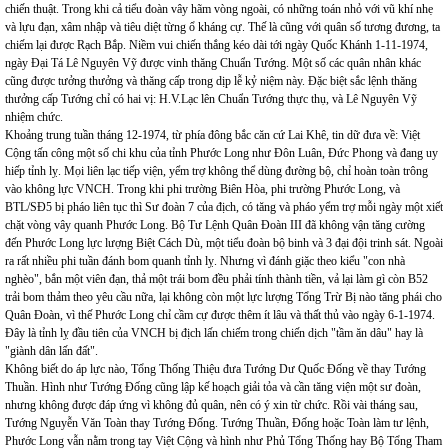
chiến thuật. Trong khi cả tiểu đoàn vây hãm vòng ngoài, có những toán nhỏ với vũ khí nhẹ
và lựu đạn, xâm nhập và tiêu diệt từng ổ kháng cự. Thế là cũng với quân số tương đương, ta
chiếm lại được Rạch Bắp. Niềm vui chiến thắng kéo dài tới ngày Quốc Khánh 1-11-1974,
ngày Đại Tá Lê Nguyên Vỹ được vinh thăng Chuẩn Tướng. Một số các quân nhân khác
cũng được tưởng thưởng và thăng cấp trong dịp lễ kỷ niệm này. Đặc biệt sắc lệnh thăng
thưởng cấp Tướng chỉ có hai vị: H.V.Lạc lên Chuẩn Tướng thực thụ, và Lê Nguyên Vỹ
nhiệm chức.
Khoảng trung tuần tháng 12-1974, từ phía đông bắc căn cứ Lai Khê, tin dữ đưa về: Việt
Cộng tấn công một số chi khu của tỉnh Phước Long như Đôn Luân, Đức Phong và đang uy
hiếp tỉnh lỵ. Mọi liên lạc tiếp viện, yểm trợ không thể dùng đường bộ, chỉ hoàn toàn trông
vào không lực VNCH. Trong khi phi trường Biên Hòa, phi trường Phước Long, và
BTL/SĐ5 bị pháo liên tục thì Sư đoàn 7 của địch, có tăng và pháo yểm trợ mỗi ngày một xiết
chặt vòng vây quanh Phước Long. Bộ Tư Lệnh Quân Đoàn III đã không vận tăng cường
đến Phước Long lực lượng Biệt Cách Dù, một tiểu đoàn bộ binh và 3 đại đội trinh sát. Ngoài
ra rất nhiều phi tuần đánh bom quanh tỉnh lỵ. Nhưng vì đánh giặc theo kiểu "con nhà
nghèo", bắn một viên đạn, thả một trái bom đều phải tính thành tiền, vả lại làm gì còn B52
trải bom thảm theo yêu cầu nữa, lại không còn một lực lượng Tổng Trừ Bị nào tăng phái cho
Quân Đoàn, vì thế Phước Long chỉ cầm cự được thêm ít lâu và thất thủ vào ngày 6-1-1974.
Đây là tỉnh lỵ đầu tiên của VNCH bị địch lấn chiếm trong chiến dịch "tầm ăn dâu" hay là
"giành dân lấn đất".
Không biết do áp lực nào, Tổng Thống Thiệu đưa Tướng Dư Quốc Đống về thay Tướng
Thuần. Hình như Tướng Đống cũng lập kế hoạch giải tỏa và cần tăng viện một sư đoàn,
nhưng không được đáp ứng vì không đủ quân, nên có ý xin từ chức. Rồi vài tháng sau,
Tướng Nguyễn Văn Toàn thay Tướng Đống. Tướng Thuần, Đống hoặc Toàn làm tư lệnh,
Phước Long vẫn nằm trong tay Việt Cộng và hình như Phủ Tổng Thống hay Bộ Tổng Tham