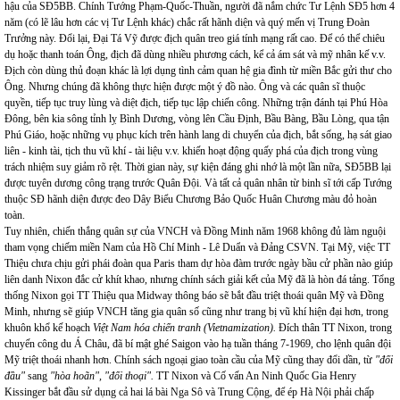
hậu của SĐ5BB. Chính Tướng Phạm-Quốc-Thuần, người đã nắm chức Tư Lệnh SĐ5 hơn 4
năm (có lẽ lâu hơn các vị Tư Lệnh khác) chắc rất hãnh diện và quý mến vị Trung Đoàn
Trưởng này. Đổi lại, Đại Tá Vỹ được địch quân treo giá tính mạng rất cao. Để có thể chiêu
dụ hoặc thanh toán Ông, địch đã dùng nhiều phương cách, kể cả ám sát và mỹ nhân kế v.v.
Địch còn dùng thủ đoạn khác là lợi dụng tình cảm quan hệ gia đình từ miền Bắc gửi thư cho
Ông. Nhưng chúng đã không thực hiện được một ý đồ nào. Ông và các quân sĩ thuộc
quyền, tiếp tục truy lùng và diệt địch, tiếp tục lập chiến công. Những trận đánh tại Phú Hòa
Đông, bên kia sông tỉnh lỵ Bình Dương, vòng lên Cầu Định, Bầu Bàng, Bầu Lòng, qua tận
Phú Giáo, hoặc những vụ phục kích trên hành lang di chuyển của địch, bắt sống, hạ sát giao
liên - kinh tài, tịch thu vũ khí - tài liệu v.v. khiến hoạt động quấy phá của địch trong vùng
trách nhiệm suy giảm rõ rệt. Thời gian này, sự kiện đáng ghi nhớ là một lần nữa, SĐ5BB lại
được tuyên dương công trạng trước Quân Đội. Và tất cả quân nhân từ binh sĩ tới cấp Tướng
thuộc SĐ hãnh diện được đeo Dây Biểu Chương Bảo Quốc Huân Chương màu đỏ hoàn
toàn.
Tuy nhiên, chiến thắng quân sự của VNCH và Đồng Minh năm 1968 không đủ làm nguội
tham vọng chiếm miền Nam của Hồ Chí Minh - Lê Duẩn và Đảng CSVN. Tại Mỹ, việc TT
Thiệu chưa chịu gửi phái đoàn qua Paris tham dự hòa đàm trước ngày bầu cử phần nào giúp
liên danh Nixon đắc cử khít khao, nhưng chính sách giải kết của Mỹ đã là hòn đá tảng. Tổng
thống Nixon gọi TT Thiệu qua Midway thông báo sẽ bắt đầu triệt thoái quân Mỹ và Đồng
Minh, nhưng sẽ giúp VNCH tăng gia quân số cũng như trang bị vũ khí hiện đại hơn, trong
khuôn khổ kế hoạch
Việt Nam hóa chiến tranh (Vietnamization).
Đích thân TT Nixon, trong
chuyến công du Á Châu, đã bí mật ghé Saigon vào hạ tuần tháng 7-1969, cho lệnh quân đội
Mỹ triệt thoái nhanh hơn. Chính sách ngoại giao toàn cầu của Mỹ cũng thay đổi dần, từ
"đối
đầu"
sang
"hòa hoãn", "đối thoại".
TT Nixon và Cố vấn An Ninh Quốc Gia Henry
Kissinger bắt đầu sử dụng cả hai lá bài Nga Sô và Trung Cộng, để ép Hà Nội phải chấp