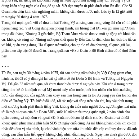
Ít phút sau, hai tiếng nổ khô khan vọng ra. Mọi người hốt hoảng chạy tới. Tướng Vỹ đã
dùng khẩu súng ngắn của Ông để tự sát. Vết đạn xuyên từ phía dưới cằm lên đầu. Các Sĩ
Quan hiện diện kính cẩn nghiêng mình, không cầm được nước mắt. Lúc ấy là 12 giờ rưỡi
trưa ngày 30 tháng 4 năm 1975.
Trong khi mọi người vội vã đưa thi hài Tướng Vỹ an táng tạm trong vòng đai căn cứ thì phía
ngoài hàng rào, Việt Cộng dùng loa phóng thanh, âm lượng thật lớn kêu gọi mọi người bên
trong đầu hàng. Khoảng 3 giờ chiều, Bộ Tham Mưu và các đơn vị mới tự động rời khỏi căn
cứ, không có súng nổ. Nhưng mới qua khỏi quận lỵ Bến Cát, bị địch chận lại, tịch thu tất cả
vũ khí, quân trang dụng. Hạ sĩ quan trở xuống cho tự túc về điạ phương, sĩ quan giữ lại,
phân theo cấp bậc để đưa đi tù. Trang quân sử về Sư Đoàn 5 Bộ Binh chấm dứt ở thời điểm
này.
* * *
Từ lâu, sau ngày 30 tháng 4 năm 1975, rồi sau những năm tháng bị Việt Cộng giam cầm,
hành hạ, tôi đã có ý định ghi lại vài kỷ niệm về Sư Đoàn 5 Bộ Binh và Tướng Lê Nguyên
Vỹ. Đã gần 33 năm trôi qua, tôi chưa thực hiện được ý nguyện này. Khi còn ở trong nước
cũng như kể từ khi định cư tại Mỹ mười mấy năm trước, biết bao nhiêu câu hỏi của bằng
hữu, của đồng đội, của người thân xoáy sâu mãi trong tâm trí tôi. Ai cũng yêu cầu tôi nói đôi
điều về Tướng Vỹ. Tôi biết ở đâu đó, rải rác một vài dòng trên báo chí, hay vài phút trong
một chương trình phát thanh tiếng Việt, không đủ thỏa mãn người đọc, người nghe. Lại nữa,
tôi là một sĩ quan của Sư Đoàn 5BB, suốt 10 năm rưỡi trong quân ngũ, 2 năm dành cho
quân trường và một đơn vị ngoài SĐ, 8 năm rưỡi còn lại dành cho Sư Đoàn 5 và tôi đã
khoác quân phục mang phù hiệu SĐ5 tới ngày cuối cùng. Ai mà không hãnh diện khi có dịp
nhắc đến đơn vị của mình, lại còn hãnh diện hơn nữa khi nhắc đến cấp chỉ huy đơn vị đã anh
dũng, can đảm tuẫn tiết, quyết không chấp nhận đầu hàng địch. Ngày nào chưa ghi được đôi