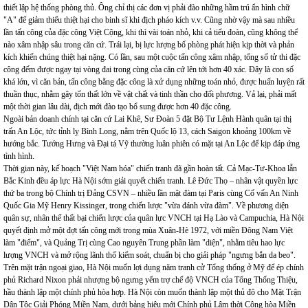
thiết lập hệ thống phòng thủ. Ông chỉ thị các đơn vị phải đào những hầm trú ẩn hình chữ
"A" để giảm thiểu thiệt hại cho binh sĩ khi địch pháo kích v.v. Cũng nhờ vậy mà sau nhiều
lần tấn công của đặc công Việt Cộng, khi thì vài toán nhỏ, khi cả tiểu đoàn, cũng không thể
nào xâm nhập sâu trong căn cứ. Trái lại, bị lực lượng bố phòng phát hiện kịp thời và phản
kích khiến chúng thiệt hại nặng. Có lần, sau một cuộc tấn công xâm nhập, tổng số tử thi đặc
công đếm được ngay tại vòng đai trong cùng của căn cứ lên tới hơn 40 xác. Đây là con số
khá lớn, vì căn bản, tấn công bằng đặc công là xử dụng những toán nhỏ, được huấn luyện rất
thuần thục, nhằm gây tổn thất lớn về vật chất và tinh thần cho đối phương. Vả lại, phải mất
một thời gian lâu dài, địch mới đào tạo bổ sung được hơn 40 đặc công.
Ngoài bản doanh chính tại căn cứ Lai Khê, Sư Đoàn 5 đặt Bộ Tư Lệnh Hành quân tại thị
trấn An Lộc, tức tỉnh lỵ Bình Long, nằm trên Quốc lộ 13, cách Saigon khoảng 100km về
hướng bắc. Tướng Hưng và Đại tá Vỹ thường luân phiên có mặt tại An Lộc để kịp đáp ứng
tình hình.
Thời gian này, kế hoạch "Việt Nam hóa" chiến tranh đã gần hoàn tất. Cả Mạc-Tư-Khoa lẫn
Bắc Kinh đều áp lực Hà Nội sớm giải quyết chiến tranh. Lê Đức Thọ – nhân vật quyền lực
thứ ba trong bộ Chính trị Đảng CSVN – nhiều lần mật đàm tại Paris cùng Cố vấn An Ninh
Quốc Gia Mỹ Henry Kissinger, trong chiến lược "vừa đánh vừa đàm". Về phương diện
quân sự, nhân thế thất bại chiến lược của quân lực VNCH tại Hạ Lào và Campuchia, Hà Nội
quyết định mở một đợt tấn công mới trong mùa Xuân-Hè 1972, với miền Đông Nam Việt
làm "điểm", và Quảng Trị cùng Cao nguyên Trung phần làm "diện", nhằm tiêu hao lực
lượng VNCH và mở rộng lãnh thổ kiểm soát, chuẩn bị cho giải pháp "ngưng bắn da beo".
Trên mặt trận ngoại giao, Hà Nội muốn lợi dụng năm tranh cử Tổng thống ở Mỹ để ép chính
phủ Richard Nixon phải nhượng bộ ngưng yểm trợ chế độ VNCH của Tổng Thống Thiệu,
hầu thành lập một chính phủ hòa hợp. Hà Nội còn muốn thành lập một thủ đô cho Mặt Trận
Dân Tộc Giải Phóng Miền Nam, dưới bảng hiệu mới Chính phủ Lâm thời Cộng hòa Miền