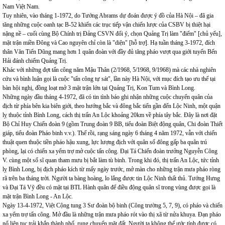
Nam Việt Nam.
Tuy nhiên, vào tháng 1-1972, do Tướng Abrams dự đoán được ý đồ của Hà Nội – đã gia
tăng những cuộc oanh tạc B-52 khiến các trục tiếp vận chiến lược của CSBV bị thiệt hại
nặng nề – cuối cùng Bộ Chính trị Đảng CSVN đổi ý, chọn Quảng Trị làm "điểm" [chủ yếu],
mặt trận miền Đông và Cao nguyên chỉ còn là "diện" [hỗ trợ]. Hạ tuần tháng 3-1972, đích
thân Văn Tiến Dũng mang hơn 1 quân đoàn với đầy đủ tăng pháo vượt qua giới tuyến Bến
Hải đánh chiếm Quảng Trị.
Khác với những đợt tấn công năm Mậu Thân (2/1968, 5/1968, 9/1968) mà các nhà nghiên
cứu và bình luận gọi là cuộc "tấn công tự sát", lần này Hà Nội, với mục đích tạo ưu thế tại
bàn hội nghị, đồng loạt mở 3 mặt trận lớn tại Quảng Trị, Kon Tum và Bình Long.
Những ngày đầu tháng 4-1972, đã có tin tình báo ghi nhận những cuộc chuyển quân của
địch từ phía bên kia biên giới, theo hướng bắc và đông bắc tiến gần đến Lộc Ninh, một quận
lỵ thuộc tỉnh Bình Long, cách thị trấn An Lộc khoảng 20km về phía tây bắc. Đây là nơi đặt
Bộ Chỉ Huy Chiến đoàn 9 (gồm Trung đoàn 9 BB, tiểu đoàn Biệt động quân, Chi đoàn Thiết
giáp, tiểu đoàn Pháo binh v.v.). Thế rồi, rạng sáng ngày 6 tháng 4 năm 1972, vẫn với chiến
thuật quen thuộc tiền pháo hậu xung, lực lượng địch với quân số đông gấp ba quân trú
phòng, lại có chiến xa yểm trợ mở cuộc tấn công. Đại Tá Chiến đoàn trưởng Nguyễn Công
V. cùng một số sĩ quan tham mưu bị bắt làm tù binh. Trong khi đó, thị trấn An Lộc, tức tỉnh
lỵ Bình Long, bị địch pháo kích từ mấy ngày trước, mở màn cho những trận mưa pháo ròng
rã trên ba tháng trời. Người ta bàng hoàng, lo lắng được tin Lộc Ninh thất thủ. Tướng Hưng
và Đại Tá Vỹ đều có mặt tại BTL Hành quân để điều động quân sĩ trong vùng được gọi là
mặt trận Bình Long - An Lộc.
Ngày 13-4-1972, Việt Cộng tung 3 Sư đoàn bộ binh (Công trường 5, 7, 9), có pháo và chiến
xa yểm trợ tấn công. Mở đầu là những trận mưa pháo rót vào thị xã từ nửa khuya. Đạn pháo
nổ liên tục trải khắp thành phố, rung chuyển mặt đất. Người ta không thể ước tính được có