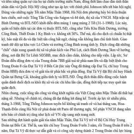
và tiềm năng quân sự của họ tại chiến trường miền Nam, đồng thời làm chao đảo tinh thần
nhân dân và Quốc Hội Mỹ cũng như tạo áp lực với chính phủ Johnson tiến tới bàn hội nghị.
Đúng vào những ngày Tết năm Mậu Thân 1968, Hà Nội đơn phương hủy bỏ thỏa thuận
hưu chiến, mở cuộc Tổng Tấn Công vào Saigon và 44 tỉnh, thị xã của VNCH. Mặt trận tại
Bình Dương và BTL/SĐ5 khởi diễn đêm mùng 1 rạng mùng 2 Tết (31-1-1968). Lúc này,
quân số hiện diện tại các đơn vị thuộc BTL/SĐ, cũng như Tiểu Khu Bình Dương, trường
Công Binh, Thiết Đoàn 1 Kỵ Binh v.v. không tới 50%. Thế mà, dù cho địch có chuẩn bị thật
kỹ, bảo mật tối đa và đặc biệt tấn công bất ngờ, chúng vẫn không làm chủ tình hình. Giao
tranh dữ dội tại khu vực Lò Chén và trường Công Binh trong tỉnh lỵ. Địch cũng đặt những
"chốt" chặn xung quanh thị xã và pháo kích vào Phú Lợi, cách Bình Dương 5km về hướng
đông, nơi đặt Bộ Tư Lệnh SĐ5BB, mục đích cầm chân, không cho tiếp viện. Lập tức, Sư
Đoàn điều động đơn vị của Trung đoàn 7BB giải toả từ phía nam lên và đặc biệt lệnh cho
Trung Đoàn 8 của Đại Tá Vỹ ở Bến Cát (lúc này Ông đã thăng cấp Đại Tá, chỉ huy Trung
Đoàn 8BB) đưa đơn vị về giải tỏa từ phía bắc và phía đông. Đại Tá Vỹ đặt Bộ chỉ huy Hành
Quân tại Bưng Cải, khoảng giữa tỉnh lỵ và BTL/SĐ. Ông đích thân điều động cuộc hành
quân đánh đuổi địch ra khỏi thị xã và các chi khu lân cận, đồng thời tiếp tục truy quét tàn
quân địch.
Nhìn chung, cuộc tổng tấn công và tổng khởi nghĩa của Việt Cộng năm Mậu Thân đã thất bại
nặng nề. Nhưng về chính trị, chúng đã đạt thắng lợi đáng kể. Trước áp lực từ nhiều phía,
tháng 3-1968, Tổng Thống Johnson tuyên bố không tái tranh cử và hai tháng sau, Hoa-
Thạnh-Đốn cùng Hà Nội cử phái đoàn tới Paris để thương nghị. Số phận VNCH đang nằm
trên bàn cờ chính trị cũng như lịch sử VN sắp sang một trang mới.
Sau những đợt hành quân giải tỏa năm Mậu Thân, Đại Tá Vỹ trở về Bộ Chỉ Huy Trung
Đoàn tại Bến Cát. Thế là, sau khi chỉ huy Trung Đoàn 9 trên 3 năm, rồi Trung Đoàn 8 trên 2
năm, Đại Tá Vỹ đã thực sự dẫn giắt và có công xây dựng thành 2 Trung Đoàn chủ lực hùng