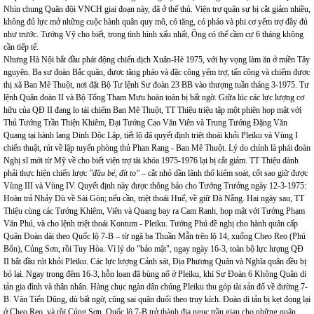
Nhìn chung Quân đội VNCH giai đoạn này, đã ở thế thủ. Viện trợ quân sự bị cắt giảm nhiều,
không đủ lực mở những cuộc hành quân quy mô, có tăng, có pháo và phi cơ yểm trợ đầy đủ
như trước. Tướng Vỹ cho biết, trong tình hình xấu nhất, Ông có thể cầm cự 6 tháng không
cần tiếp tế.
Nhưng Hà Nội bắt đầu phát động chiến dịch Xuân-Hè 1975, với hy vọng làm ăn ở miền Tây
nguyên. Ba sư đoàn Bắc quân, được tăng pháo và đặc công yểm trợ, tấn công và chiếm được
thị xã Ban Mê Thuột, nơi đặt Bộ Tư lệnh Sư đoàn 23 BB vào thượng tuần tháng 3-1975. Tư
lệnh Quân đoàn II và Bộ Tổng Tham Mưu hoàn toàn bị bất ngờ. Giữa lúc các lực lượng cơ
hữu của QĐ II đang lo tái chiếm Ban Mê Thuột, TT Thiệu triệu tập một phiên họp mật với
Thủ Tướng Trần Thiện Khiêm, Đại Tướng Cao Văn Viên và Trung Tướng Đặng Văn
Quang tại hành lang Dinh Độc Lập, tiết lộ đã quyết định triệt thoái khỏi Pleiku và Vùng I
chiến thuật, rút về lập tuyến phòng thủ Phan Rang - Ban Mê Thuột. Lý do chính là phái đoàn
Nghị sĩ mới từ Mỹ về cho biết viện trợ tài khóa 1975-1976 lại bị cắt giảm. TT Thiệu đành
phải thực hiện chiến lược
"đầu bé, đít to"
– cắt nhỏ dần lãnh thổ kiểm soát, cốt sao giữ được
Vùng III và Vùng IV. Quyết định này được thông báo cho Tướng Trưởng ngày 12-3-1975:
Hoàn trả Nhảy Dù về Sài Gòn; nếu cần, triệt thoái Huế, về giữ Đà Nẵng. Hai ngày sau, TT
Thiệu cùng các Tướng Khiêm, Viên và Quang bay ra Cam Ranh, họp mật với Tướng Phạm
Văn Phú, và cho lệnh triệt thoái Kontum - Pleiku. Tướng Phú đề nghị cho hành quân cấp
Quân Đoàn dài theo Quốc lộ 7-B – từ ngã ba Thuần Mẫn trên lộ 14, xuống Cheo Reo (Phú
Bổn), Củng Sơn, rồi Tuy Hòa. Vì lý do "bảo mật", ngay ngày 16-3, toàn bộ lực lượng QĐ
II bắt đầu rút khỏi Pleiku. Các lực lượng Cảnh sát, Địa Phương Quân và Nghĩa quân đều bị
bỏ lại. Ngay trong đêm 16-3, hỗn lọan đã bùng nổ ở Pleiku, khi Sư Đoàn 6 Không Quân di
tản gia đình và thân nhân. Hàng chục ngàn dân chúng Pleiku thu góp tài sản đổ về đường 7-
B. Văn Tiến Dũng, dù bất ngờ, cũng sai quân đuổi theo truy kích. Đoàn di tản bị kẹt đọng lại
ở Cheo Reo, và rồi Củng Sơn. Quốc lộ 7-B trở thành địa ngục trần gian cho những quân