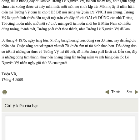
dòng, dù là không đầy đủ lắm về Tướng Lê Nguyên Vỹ, tôi còn rất áy náy, như gánh nặng
chưa trút xuống được và thấy mình mắc một món nợ chưa kịp trả. Món nợ ấy là niềm hãnh
diện mà Tướng Vỹ đem lại cho SĐ5 BB nói riêng và Quân lực VNCH nói chung. Tướng
Vỹ là người lính chiến đấu ngoài mặt trận với đầy đủ cái OAI cái DŨNG của nhà Tướng.
Tôi cũng muốn nhắc nhở một sự thực mà người ta muốn chối bỏ là Miền Nam có nhiều
dũng tướng, thành mất, Tướng phải chết theo thành, như Tướng Lê Nguyên Vỹ đã làm.
30 tháng 4-1975, ngày tang lớn. Những bàng hoàng, xúc động sau 33 năm, nay đã lắng dịu
phần nào. Cuộc sống nơi xứ người và tuổi 70 khiến tâm trí tôi bình thản hơn. Đôi dòng đơn
sơ trên là những sự thực về Tướng Vỹ mà tôi biết, dĩ nhiên chưa phải là tất cả. Dẫu sao, đây
là những dòng tâm thành, thay nén nhang dâng lên tưởng niệm vị anh hùng dân tộc Lê
Nguyên Vỹ nhân ngày giỗ thứ 33 của người.
Triệu Vũ,
Tháng 4-2008.
Trước
Sau
Gửi ý kiến của bạn