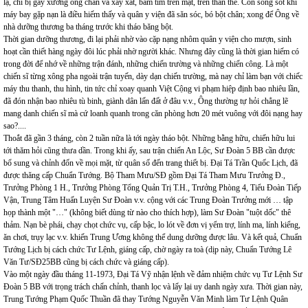
lạ, chỉ bị gẫy xương ống chân và xây xát, bầm tím trên mặt, trên thân thể. Còn sống sót khi
máy bay gặp nạn là điều hiếm thấy và quân y viện đã săn sóc, bó bột chân; xong để Ông về
nhà dưỡng thương ba tháng trước khi tháo băng bột.
Thời gian dưỡng thương, đi lại phải nhờ vào cặp nạng nhôm quân y viện cho mượn, sinh
hoạt cần thiết hàng ngày đôi lúc phải nhờ người khác. Nhưng đây cũng là thời gian hiếm có
trong đời để nhớ về những trận đánh, những chiến trường và những chiến công. Là một
chiến sĩ từng xông pha ngoài trận tuyến, dày dạn chiến trường, mà nay chỉ làm bạn với chiếc
máy thu thanh, thu hình, tin tức chỉ xoay quanh Việt Cộng vi phạm hiệp định bao nhiêu lần,
đã đón nhận bao nhiêu tù binh, giành dân lấn đất ở đâu v.v., Ông thường tự hỏi chẳng lẽ
mang danh chiến sĩ mà cứ loanh quanh trong căn phòng hơn 20 mét vuông với đôi nạng hay
sao?....
Thoắt đã gần 3 tháng, còn 2 tuần nữa là tới ngày tháo bột. Những bằng hữu, chiến hữu lui
tới thăm hỏi cũng thưa dần. Trong khi ấy, sau trận chiến An Lộc, Sư Đoàn 5 BB cần được
bổ sung và chỉnh đốn về mọi mặt, từ quân số đến trang thiết bị. Đại Tá Trần Quốc Lịch, đã
được thăng cấp Chuẩn Tướng. Bộ Tham Mưu/SĐ gồm Đại Tá Tham Mưu Trưởng Đ.,
Trưởng Phòng 1 H., Trưởng Phòng Tổng Quản Trị T.H., Trưởng Phòng 4, Tiểu Đoàn Tiếp
Vận, Trung Tâm Huấn Luyện Sư Đoàn v.v. cộng với các Trung Đoàn Trưởng mới … tập
họp thành một "…" (không biết dùng từ nào cho thích hợp), làm Sư Đoàn "tuột dốc" thê
thảm. Nạn bè phái, chạy chọt chức vụ, cấp bậc, lo lót về đơn vị yểm trợ, lính ma, lính kiểng,
ăn chơi, trụy lạc v.v. khiến Trung Ương không thể dung dưỡng được lâu. Và kết quả, Chuẩn
Tướng Lịch bị cách chức Tư Lệnh, giáng cấp, chờ ngày ra toà (dịp này, Chuẩn Tướng Lê
Văn Tư/SĐ25BB cũng bị cách chức và giáng cấp).
Vào một ngày đầu tháng 11-1973, Đại Tá Vỹ nhận lệnh về đảm nhiệm chức vụ Tư Lệnh Sư
Đoàn 5 BB với trọng trách chấn chỉnh, thanh lọc và lấy lại uy danh ngày xưa. Thời gian này,
Trung Tướng Phạm Quốc Thuần đã thay Tướng Nguyễn Văn Minh làm Tư Lệnh Quân