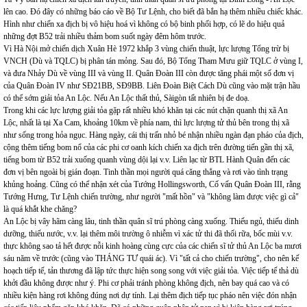
lên cao. Đó đây có những báo cáo về Bộ Tư Lệnh, cho biết đã bắn hạ thêm nhiều chiếc khác.
Hình như chiến xa địch bị vô hiệu hoá vì không có bộ binh phối hợp, có lẽ do hiệu quả
những đợt B52 trải nhiều thảm bom suốt ngày đêm hôm trước.
Vì Hà Nội mở chiến dịch Xuân Hè 1972 khắp 3 vùng chiến thuật, lực lượng Tổng trừ bị
VNCH (Dù và TQLC) bị phân tán mỏng. Sau đó, Bộ Tổng Tham Mưu giữ TQLC ở vùng I,
và đưa Nhảy Dù về vùng III và vùng II. Quân Đoàn III còn được tăng phái một số đơn vị
của Quân Đoàn IV như SĐ21BB, SĐ9BB. Liên Đoàn Biệt Cách Dù cũng vào mặt trận hầu
có thể sớm giải tỏa An Lộc. Nếu An Lộc thất thủ, Sàigòn tất nhiên bị đe doạ.
Trong khi các lực lượng giải tỏa gặp rất nhiều khó khăn tại các nút chặn quanh thị xã An
Lộc, nhất là tại Xa Cam, khoảng 10km về phía nam, thì lực lượng tử thủ bên trong thị xã
như sống trong hỏa ngục. Hàng ngày, cái thị trấn nhỏ bé nhận nhiều ngàn đạn pháo của địch,
cộng thêm tiếng bom nổ của các phi cơ oanh kích chiến xa địch trên đường tiến gần thị xã,
tiếng bom từ B52 trải xuống quanh vùng dội lại v.v. Liên lạc từ BTL Hành Quân đến các
đơn vị bên ngoài bị gián đoạn. Tinh thần mọi người quá căng thẳng và rơi vào tình trạng
khủng hoảng. Cũng có thể nhận xét của Tướng Hollingsworth, Cố vấn Quân Đoàn III, rằng
Tướng Hưng, Tư Lệnh chiến trường, như người "mất hồn" và "không làm được việc gì cả"
là quá khắt khe chăng?
An Lộc bị vây hãm càng lâu, tinh thần quân sĩ trú phòng càng xuống. Thiếu ngủ, thiếu dinh
dưỡng, thiếu nước, v.v. lại thêm môi trường ô nhiễm vì xác tử thi đã thối rữa, bốc mùi v.v.
thực không sao tả hết được nỗi kinh hoàng cùng cực của các chiến sĩ tử thủ An Lộc ba mươi
sáu năm về trước (cũng vào THÁNG TƯ quái ác). Vì "tất cả cho chiến trường", cho nên kế
hoạch tiếp tế, tản thương đã lập tức thực hiện song song với việc giải tỏa. Việc tiếp tế thả dù
khởi đầu không được như ý. Phi cơ phải tránh phòng không địch, nên bay quá cao và có
nhiều kiện hàng rơi không đúng nơi dự tính. Lại thêm địch tiếp tục pháo nên việc đón nhận