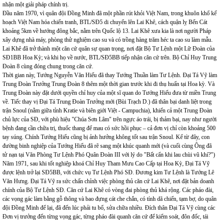
nhận một giải pháp chính trị.
Đầu năm 1970, vì quân đội Đồng Minh đã một phần rút khỏi Việt Nam, trong khuôn khổ kế
hoạch Việt Nam hóa chiến tranh, BTL/SĐ5 di chuyển lên Lai Khê, cách quận lỵ Bến Cát
khoảng 5km về hướng đông bắc, nằm trên Quốc lộ 13. Lai Khê xưa kia là nơi người Pháp
xây dựng nhà máy, phòng thử nghiệm cao su và có trồng hàng trăm héc ta cao su làm mẫu.
Lai Khê đã trở thành một căn cứ quân sự quan trọng, nơi đặt Bộ Tư Lệnh một Lữ Đoàn của
SĐ1BB Hoa Kỳ; và khi họ về nước, BTL/SĐ5BB tiếp nhận căn cứ trên. Bộ Chỉ Huy Trung
Đoàn 8 cùng đóng chung trong căn cứ.
Thời gian này, Tướng Nguyễn Văn Hiếu đã thay Tướng Thuần làm Tư Lệnh. Đại Tá Vỹ làm
Trung Đoàn Trưởng Trung Đoàn 8 thêm một thời gian trước khi đi thụ huấn tại Hoa kỳ. Và
Trung Đoàn này đặt dưới quyền chỉ huy của một sĩ quan do Tướng Hiếu đưa từ miền Trung
về. Tiếc thay vị Đại Tá Trung Đoàn Trưởng mới (Bùi Trạch D.) đã thân bại danh liệt trong
trận Snoul (nằm giữa tỉnh Kratie và biên giới Việt - Campuchia), khiến cả một Trung Đoàn
chủ lực của SĐ, với phù hiệu "Chúa Sơn Lâm" trên ngực áo trái, bị thảm bại, nay như người
bệnh đang cần chữa trị, thuốc thang để mau có sức hồi phục – cả đơn vị chỉ còn khoảng 500
tay súng. Chính Tướng Hiếu cũng bị ảnh hưởng không tốt sau trận Snoul. Kể từ đây, con
đường binh nghiệp của Tướng Hiếu đã rẽ sang một khúc quanh mới (và cuối cùng Ông đã
tử nạn tại Văn Phòng Tư Lệnh Phó Quân Đoàn III với lý do "Bất cẩn khi lau chùi vũ khí?")
Năm 1971, sau khi tốt nghiệp khoá Chỉ Huy Tham Mưu Cao Cấp tại Hoa Kỳ, Đại Tá Vỹ
được lệnh trở lại SĐ5BB, với chức vụ Tư Lệnh Phó SĐ. Đương kim Tư Lệnh là Tướng Lê
Văn Hưng. Đại Tá Vỹ ra sức chấn chỉnh việc phòng thủ căn cứ Lai Khê, nơi đặt bản doanh
chính của Bộ Tư Lệnh SĐ. Căn cứ Lai Khê có vòng đai phòng thủ khá rộng. Các pháo đài,
các vọng gác làm bằng gỗ thông và bao đựng cát che chắn, có tính dã chiến, tạm bợ, do quân
đội Đồng Minh để lại, đã đến lúc phải tu bổ, sửa chữa nhiều. Đích thân Đại Tá Vỹ cùng các
Đơn vị trưởng đến từng vọng gác, từng pháo đài quanh căn cứ để kiểm soát, đôn đốc, tái