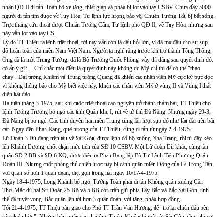
nhân QĐ II di tản. Toàn bộ xe tăng, thiết giáp và pháo bị lọt vào tay CSBV. Chưa đầy 5000
người di tản tìm được về Tuy Hòa. Tư lệnh lực lượng bảo vệ, Chuẩn Tướng Tất, bị bắt sống.
Trực thăng cứu thoát được Chuẩn Tướng Cẩm, Tư lệnh phó QĐ II, về Tuy Hòa, nhưng sau
này vẫn lọt vào tay CS.
Lý do TT Thiệu ra lệnh triệt thoái, tới nay vẫn còn là dấu hỏi lớn, vì đã mở đầu cho sự sụp
đổ hoàn toàn của miền Nam Việt Nam. Người ta nghĩ rằng trước khi trở thành Tổng Thống,
Ông đã là một Trung Tướng, đã là Bộ Trưởng Quốc Phòng, vậy thì đằng sau quyết định đó,
có ẩn ý gì? ... Chỉ chắc một điều là quyết định này không do Mỹ chỉ thị để có thể "tháo
chạy". Đại tướng Khiêm và Trung tướng Quang đã khiến các nhân viên Mỹ cực kỳ bực dọc
vì không thông báo cho Mỹ biết việc này, khiến các nhân viên Mỹ ở vùng II và Vùng I thất
điên bát đảo.
Hạ tuần tháng 3-1975, sau khi cuộc triệt thoái cao nguyên trở thành thảm bại, TT Thiệu cho
lệnh Tướng Trưởng bỏ ngỏ các tỉnh Quân khu I, rút về tử thủ Đà Nẵng. Nhưng ngày 29-3,
Đà Nẵng bị bỏ ngỏ. Các tỉnh duyên hải miền Trung cũng lần lượt sụp đổ như lâu đài trên bãi
cát. Ngay đến Phan Rang, quê hương của TT Thiệu, cũng di tản từ ngày 2-4-1975.
Lữ Đoàn 3 Dù đang trên tàu về Sài Gòn, được lệnh đổ bộ xuống Nha Trang, rồi từ đây kéo
lên Khánh Dương, chốt chặn mức tiến của SĐ 10 CSBV. Một Lữ đoàn Dù khác, cùng tàn
quân SĐ 2 BB và SĐ 6 KQ, được điều ra Phan Rang lập Bộ Tư Lệnh Tiền Phương Quân
Đoàn III. Nhưng chốt phòng thủ chiến lược này bị cánh quân miền Đông của Lê Trọng Tấn,
với quân số hơn 1 quân đoàn, diệt gọn trong hai ngày 16/17-4-1975.
Ngày 18-4-1975, Long Khánh bỏ ngỏ. Tướng Toàn phải di tản Không quân xuống Cần
Thơ. Mặc dù hai Sư Đoàn 25 BB và 5 BB còn trấn giữ phía Tây Bắc và Bắc Sài Gòn, tình
thế đã tuyệt vọng. Bắc quân lên tới hơn 3 quân đoàn, với tăng, pháo hợp đồng.
Tối 21-4-1975, TT Thiệu bàn giao cho Phó TT Trần Văn Hương, để "trở lại chiến đấu bên
các chiến hữu". Nhưng bốn ngày sau, hai ông Thiệu, Khiêm bí mật rời Sài Gòn bằng phi cơ