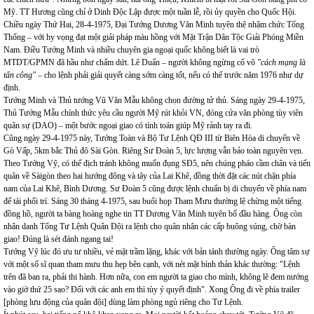
Mỹ. TT Hương cũng chỉ ở Dinh Độc Lập được một tuần lễ, rồi ủy quyền cho Quốc Hội.
Chiều ngày Thứ Hai, 28-4-1975, Đại Tướng Dương Văn Minh tuyên thệ nhậm chức Tổng
Thống – với hy vọng đạt một giải pháp màu hồng với Mặt Trận Dân Tộc Giải Phóng Miền
Nam. Điều Tướng Minh và nhiều chuyên gia ngoại quốc không biết là vai trò
MTDT/GPMN đã hầu như chấm dứt. Lê Duẩn – người không ngừng cổ võ
"cách mạng là
tấn công"
– cho lệnh phải giải quyết càng sớm càng tốt, nếu có thể trước năm 1976 như dự
định.
Tướng Minh và Thủ tướng Vũ Văn Mẫu không chọn đường tử thủ. Sáng ngày 29-4-1975,
Thủ Tướng Mẫu chính thức yêu cầu người Mỹ rút khỏi VN, đóng cửa văn phòng tùy viên
quân sự (DAO) – một bước ngoại giao có tính toán giúp Mỹ rảnh tay ra đi.
Cũng ngày 29-4-1975 này, Tướng Toàn và Bộ Tư Lệnh QĐ III từ Biên Hòa di chuyển về
Gò Vấp, 5km bắc Thủ đô Sài Gòn. Riêng Sư Đoàn 5, lực lượng vẫn bảo toàn nguyên vẹn.
Theo Tướng Vỹ, có thể địch tránh không muốn đụng SĐ5, nên chúng pháo cầm chân và tiến
quân về Sàigòn theo hai hướng đông và tây của Lai Khê, đồng thời đặt các nút chặn phía
nam của Lai Khê, Bình Dương. Sư Đoàn 5 cũng được lệnh chuẩn bị di chuyển về phía nam
để tái phối trí. Sáng 30 tháng 4-1975, sau buổi họp Tham Mưu thường lệ chừng một tiếng
đồng hồ, người ta bàng hoàng nghe tin TT Dương Văn Minh tuyên bố đầu hàng. Ông còn
nhân danh Tổng Tư Lệnh Quân Đội ra lệnh cho quân nhân các cấp buông súng, chờ bàn
giao! Đúng là sét đánh ngang tai!
Tướng Vỹ lúc đó ưu tư nhiều, vẻ mặt trầm lặng, khác với bản tánh thường ngày. Ông tâm sự
với một số sĩ quan tham mưu thu hẹp bên cạnh, với nét mặt bình thản khác thường: "Lệnh
trên đã ban ra, phải thi hành. Hơn nữa, con em người ta giao cho mình, không lẽ đem nướng
vào giờ thứ 25 sao? Đối với các anh em thì tùy ý quyết định". Xong Ông đi về phía trailer
[phòng lưu động của quân đội] dùng làm phòng ngủ riêng cho Tư Lệnh.