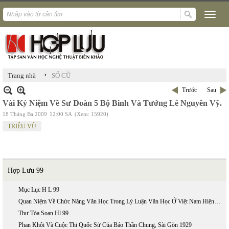
›
Trang nhà
SỐ CŨ
Trước
Sau
Vài Kỷ Niệm Về Sư Đoàn 5 Bộ Binh Và Tướng Lê Nguyên Vỹ.
18 Tháng Ba 2009
12:00 SA
(Xem: 15920)
TRIỆU VŨ
Hợp Lưu 99
Mục Lục H L 99
Quan Niệm Về Chức Năng Văn Học Trong Lý Luận Văn Học Ở Việt Nam Hiện Nay
Thư Tòa Soạn Hl 99
Phan Khôi Và Cuộc Thi Quốc Sử Của Báo Thần Chung, Sài Gòn 1929