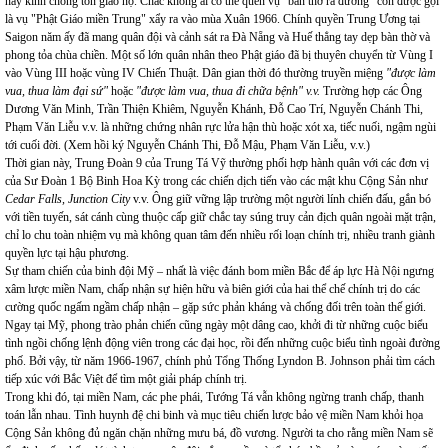
này kình chống tôn giáo nọ. Chắc không ai có thể quên vụ "bàn thờ ra đường" còn được gọi
là vụ "Phật Giáo miền Trung" xẩy ra vào mùa Xuân 1966. Chính quyền Trung Ương tại
Saigon năm ấy đã mang quân đội và cảnh sát ra Đà Nẵng và Huế thẳng tay dẹp bàn thờ và
phong tỏa chùa chiền. Một số lớn quân nhân theo Phật giáo đã bị thuyên chuyển từ Vùng I
vào Vùng III hoặc vùng IV Chiến Thuật. Dân gian thời đó thường truyền miệng
"được làm
vua, thua làm đại sứ"
hoặc
"được làm vua, thua đi chữa bệnh" v.v.
Trường hợp các Ông
Dương Văn Minh, Trần Thiện Khiêm, Nguyễn Khánh, Đỗ Cao Trí, Nguyễn Chánh Thi,
Phạm Văn Liễu v.v. là những chứng nhân rực lửa hận thù hoặc xót xa, tiếc nuối, ngậm ngùi
tới cuối đời. (Xem hồi ký Nguyễn Chánh Thi, Đỗ Mậu, Phạm Văn Liễu, v.v.)
Thời gian này, Trung Đoàn 9 của Trung Tá Vỹ thường phối hợp hành quân với các đơn vị
của Sư Đoàn 1 Bộ Binh Hoa Kỳ trong các chiến dịch tiến vào các mật khu Cộng Sản như
Cedar Falls, Junction City
v.v. Ông giữ vững lập trường một người lính chiến đấu, gắn bó
với tiền tuyến, sát cánh cùng thuộc cấp giữ chắc tay súng truy cản địch quân ngoài mặt trận,
chỉ lo chu toàn nhiệm vụ mà không quan tâm đến nhiều rối loạn chính trị, nhiều tranh giành
quyền lực tại hậu phương.
Sự tham chiến của binh đội Mỹ – nhất là việc đánh bom miền Bắc để áp lực Hà Nội ngưng
xâm lược miền Nam, chấp nhận sự hiện hữu và biên giới của hai thể chế chính trị do các
cường quốc ngấm ngầm chấp nhận – gặp sức phản kháng và chống đối trên toàn thế giới.
Ngay tại Mỹ, phong trào phản chiến cũng ngày một dâng cao, khởi đi từ những cuộc biểu
tình ngồi chống lệnh động viên trong các đại học, rồi đến những cuộc biểu tình ngoài đường
phố. Bởi vậy, từ năm 1966-1967, chính phủ Tổng Thống Lyndon B. Johnson phải tìm cách
tiếp xúc với Bắc Việt để tìm một giải pháp chính trị.
Trong khi đó, tại miền Nam, các phe phái, Tướng Tá vẫn không ngừng tranh chấp, thanh
toán lẫn nhau. Tình huynh đệ chi binh và mục tiêu chiến lược bảo vệ miền Nam khỏi họa
Cộng Sản không đủ ngăn chặn những mưu bá, đồ vương. Người ta cho rằng miền Nam sẽ