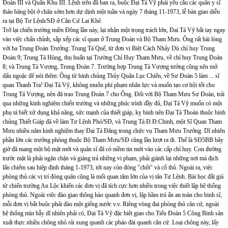
Đoàn III và Quân Khu III. Lệnh trên đã ban ra, buộc Đại Tá Vỹ phải yêu cầu các quân y sĩ
tháo băng bột ở chân sớm hơn dự dịnh một tuần và ngày 7 tháng 11-1973, lễ bàn giao diễn
ra tại Bộ Tư Lệnh/SĐ ở Căn Cứ Lai Khê.
Trở lại chiến trường miền Đông lần này, lại nhận một trọng trách lớn, Đai Tá Vỹ bắt tay ngay
vào việc chấn chỉnh, sắp xếp các sĩ quan ở Trung Đoàn và Bộ Tham Mưu. Ông rất hài lòng
với ba Trung Đoàn Trưởng: Trung Tá Quế, từ đơn vị Biệt Cách Nhảy Dù chỉ huy Trung
Đoàn 9; Trung Tá Hùng, thụ huấn tại Trường Chỉ Huy Tham Mưu, về chỉ huy Trung Đoàn
8; và Trung Tá Vượng, Trung Đoàn 7. Trường hợp Trung Tá Vượng tưởng cũng nên mở
dấu ngoặc để nói thêm: Ông từ binh chủng Thủy Quân Lục Chiến, về Sư Đoàn 5 làm ... sĩ
quan Thanh Tra! Đại Tá Vỹ, không muốn phí phạm nhân lực và muốn tạo cơ hội tốt cho
Trung Tá Vượng, nên đã trao Trung Đoàn 7 cho Ông. Đối với Bộ Tham Mưu Sư Đoàn, trải
qua những kinh nghiệm chiến trường và những phúc trình đầy đủ, Đại Tá Vỹ muốn có một
phụ tá biết xử dụng khả năng, sức mạnh của thiết giáp, kỵ binh nên Đại Tá Thoàn thuộc binh
chủng Thiết Giáp đã về làm Tư Lệnh Phó/SĐ, và Trung Tá Đ.Đ.Chinh, một Sĩ Quan Tham
Mưu nhiều năm kinh nghiệm thay Đại Tá Đăng trong chức vụ Tham Mưu Trưởng. Dĩ nhiên
phần lớn các trưởng phòng thuộc Bộ Tham Mưu/SĐ cũng lần lượt ra đi. Thế là SĐ5BB bây
giờ đã mang một bộ mặt mới và quân sĩ đã có niềm tin mới vào các cấp chỉ huy. Con đường
trước mặt là phải ngăn chặn và giáng trả những vi phạm, phải giành lại những nơi mà địch
lấn chiếm sau hiệp định tháng 1-1973, tới nay còn đóng "chốt" và cố thủ. Ngoài ra, việc
phòng thủ các vị trí đóng quân cũng là mối quan tâm lớn của vị tân Tư Lệnh. Bài học đắt giá
từ chiến trường An Lộc khiến các đơn vị đã tích cực hơn nhiều trong việc thiết lập hệ thống
phòng thủ. Ngoài việc đào giao thông hào quanh đơn vị, lập hầm trú ẩn an toàn cho binh sĩ,
mỗi đơn vị bắt buộc phải đào một giếng nước v.v. Riêng vòng đai phòng thủ căn cứ, ngoài
hệ thống mìn bẫy dĩ nhiên phải có, Đại Tá Vỹ đặc biệt giao cho Tiểu Đoàn 5 Công Binh sản
xuất thực nhiều chông nhỏ rải xung quanh các pháo đài quanh căn cứ. Loại chông này, lấy