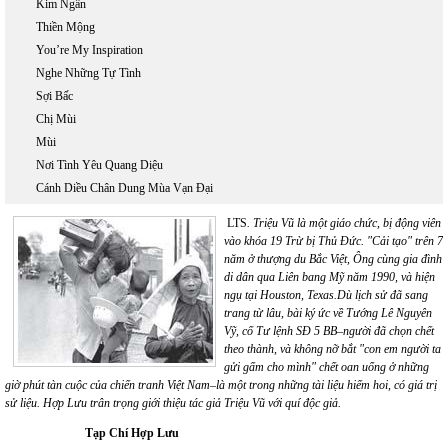
Kim Ngân
Thiền Mộng
You’re My Inspiration
Nghe Những Tự Tình
Sợi Bấc
Chị Mùi
Mùi
Nơi Tình Yêu Quang Diệu
Cánh Diều Chân Dung Mùa Vạn Đại
LTS
. Triệu Vũ là một giáo chức, bị động viên
vào khóa 19 Trừ bị Thủ Đức. "Cải tạo" trên 7
năm ở thượng du Bắc Việt, Ông cùng gia đình
di dân qua Liên bang Mỹ năm 1990, và hiện
ngụ tại Houston, Texas.Dù lịch sử đã sang
trang từ lâu, bài ký ức về Tướng Lê Nguyên
Vỹ, cố Tư lệnh SĐ 5 BB–người đã chọn chết
theo thành, và không nỡ bắt "con em người ta
gửi gấm cho mình" chết oan uổng ở những
giờ phút tàn cuộc của chiến tranh Việt Nam–là một trong những tài liệu hiếm hoi, có giá trị
sử liệu. Hợp Lưu trân trọng giới thiệu tác giả Triệu Vũ với quí độc giả.
Tạp Chí Hợp Lưu