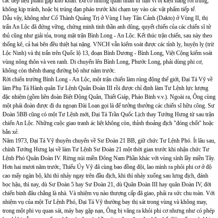
các tiếp liệu phẩm gặp khó khăn. Đã có những quân nhân tử nạn vì bị kiện hàng rơi trúng,
không kịp tránh, hoặc bị trúng đạn pháo trước khi chạm tay vào các vật phẩm tiếp tế.
Dẫu vậy, không như Cổ Thành Quảng Trị ở Vùng I hay Tân Cảnh (Dakto) ở Vùng II, thị
trấn An Lộc đã đứng vững, chứng minh tinh thần anh dũng, quyết chiến của các chiến sĩ tử
thủ cũng như giải tỏa, trong mặt trận Bình Long - An Lộc. Kết thúc trận chiến, sau này theo
thống kê, cả hai bên đều thiệt hại nặng. VNCH vẫn kiểm soát được các tỉnh lỵ, huyện lỵ (trừ
Lộc Ninh) và thị trấn trên Quốc lộ 13, đoạn Bình Dương - Bình Long, Việt Cộng kiểm soát
vùng nông thôn và ven ranh. Di chuyển lên Bình Long, Phước Long, phải dùng phi cơ,
không còn thênh thang đường bộ như năm trước.
Rời chiến trường Bình Long - An Lộc, một trận chiến làm rúng động thế giới, Đại Tá Vỹ về
làm Phụ Tá Hành quân Tư Lệnh Quân Đoàn III rồi được chỉ định làm Tư Lệnh lực lượng
đặc nhiệm (gồm liên đoàn Biệt Động Quân, Thiết Giáp, Pháo Binh v.v.). Ngoài ra, Ông cùng
một phái đoàn được đi du ngoạn Đài Loan gọi là để tưởng thưởng các chiến sĩ hữu công. Sư
Đoàn 5BB cũng có một Tư Lệnh mới, Đại Tá Trần Quốc Lịch thay Tướng Hưng từ sau trận
chiến An Lộc. Những cuộc giao tranh ác liệt không còn, thỉnh thoảng địch "đóng chốt" hoặc
bắn xẻ.
Năm 1973, Đại Tá Vỹ thuyên chuyển về Sư Đoàn 21 BB, giữ chức Tư Lệnh Phó. Ít lâu sau,
chính Tướng Hưng lại về làm Tư Lệnh Sư Đoàn 21 một thời gian trước khi nhận chức Tư
Lệnh Phó Quân Đoàn IV. Rừng núi miền Đông Nam Phần khác với vùng sình lầy miền Tây.
Hơn hai mươi năm trước, Thiếu Úy Vỹ đã cùng bao đồng đội, lao mình ra phỏi phi cơ ở độ
cao mấy ngàn bộ, khi thì nhảy ngay trên đầu địch, khi thì nhảy xuống sau lưng địch, đánh
bọc hậu, thì nay, dù Sư Đoàn 5 hay Sư Đoàn 21, dù Quân Đoàn III hay quân Đoàn IV, đời
chiến binh đâu chẳng là nhà. Và nhiệm vụ nào thượng cấp đã giao, phải ra sức chu toàn. Với
nhiệm vụ của một Tư Lệnh Phó, Đại Tá Vỹ thường bay thị sát trong vùng và không may,
trong một phi vụ quan sát, máy bay gặp nạn, Ông bị văng ra khỏi phi cơ nhưng như có phép