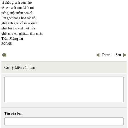
vì chắc gì anh còn nhớ
tên em anh còn đánh rơi
tiếc gì một mầm hoa cũ
Em ghét bông hoa sắc đỏ
ghét anh ghét cả mùa xuân
ghét bài thơ viết một nửa
ghét như em ghét…. tình nhân
Trần Mộng Tú
3/20/08
Trước
Sau
Gửi ý kiến của bạn
Tên của bạn