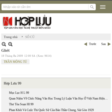
›
Trang nhà
SỐ CŨ
Trước
Sau
Ghét
18 Tháng Ba 2009
12:00 SA
(Xem: 9614)
TRẦN MỘNG TÚ
Hợp Lưu 99
Mục Lục H L 99
Quan Niệm Về Chức Năng Văn Học Trong Lý Luận Văn Học Ở Việt Nam Hiện Nay
Thư Tòa Soạn Hl 99
Phan Khôi Và Cuộc Thi Quốc Sử Của Báo Thần Chung, Sài Gòn 1929