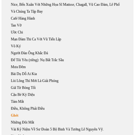
Nice, Bến Xuân Với Những Họa Sĩ Matisse, Chagall, Vũ Cao Đàm, Lê Phổ
Và Chúng Ta Tập Bay
Café Hàng Hành
Tan Vỡ
Ước Chi
Mạn Đàm Thi Ca Với Vũ Tiến Lập
Vô Ký
Người Đàn Ông Khắc Đá
Để Tôi Yêu (riêng): Nụ Bất Trắc Sầu
Mưa Đêm
Bài Dụ Dỗ Ai Kia
Lòi Lông Thì Mới Là Giải Phóng
Giã Từ Bóng Tối
Cậu Bé Kỳ Diệu
Tám Mắt
Điều, Không Phải Điều
Ghét
Những Đôi Mắt
Vài Kỷ Niệm Về Sư Đoàn 5 Bộ Binh Và Tướng Lê Nguyên Vỹ.