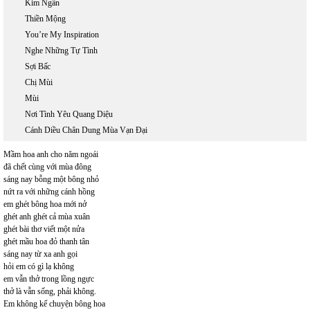
Kim Ngân
Thiền Mộng
You’re My Inspiration
Nghe Những Tự Tình
Sợi Bấc
Chị Mùi
Mùi
Nơi Tình Yêu Quang Diệu
Cánh Diều Chân Dung Mùa Vạn Đại
Mầm hoa anh cho năm ngoái
đã chết cùng với mùa đông
sáng nay bỗng một bông nhỏ
nứt ra với những cánh hồng
em ghét bông hoa mới nở
ghét anh ghét cả mùa xuân
ghét bài thơ viết một nửa
ghét mầu hoa đỏ thanh tân
sáng nay từ xa anh gọi
hỏi em có gì lạ không
em vẫn thở trong lồng ngực
thở là vẫn sống, phải không.
Em không kể chuyện bông hoa