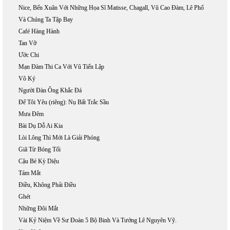
Nice, Bến Xuân Với Những Họa Sĩ Matisse, Chagall, Vũ Cao Đàm, Lê Phổ
Và Chúng Ta Tập Bay
Café Hàng Hành
Tan Vỡ
Ước Chi
Mạn Đàm Thi Ca Với Vũ Tiến Lập
Vô Ký
Người Đàn Ông Khắc Đá
Để Tôi Yêu (riêng): Nụ Bất Trắc Sầu
Mưa Đêm
Bài Dụ Dỗ Ai Kia
Lòi Lông Thì Mới Là Giải Phóng
Giã Từ Bóng Tối
Cậu Bé Kỳ Diệu
Tám Mắt
Điều, Không Phải Điều
Ghét
Những Đôi Mắt
Vài Kỷ Niệm Về Sư Đoàn 5 Bộ Binh Và Tướng Lê Nguyên Vỹ.