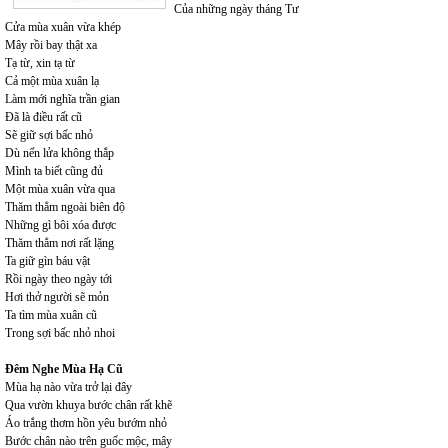
Của những ngày tháng Tư
Cửa mùa xuân vừa khép
Mây rồi bay thật xa
Tạ từ, xin tạ từ
Cả một mùa xuân lạ
Làm mới nghĩa trần gian
Đã là điều rất cũ
Sẽ giữ sợi bấc nhỏ
Dù nến lửa không thắp
Mình ta biết cũng đủ
Một mùa xuân vừa qua
Thăm thẳm ngoài biên độ
Những gì bôi xóa được
Thăm thẳm nơi rất lặng
Ta giữ gìn báu vật
Rồi ngày theo ngày tới
Hơi thở người sẽ mỏn
Ta tìm mùa xuân cũ
Trong sợi bấc nhỏ nhoi
Đêm Nghe Mùa Hạ Cũ
Mùa hạ nào vừa trở lại đây
Qua vườn khuya bước chân rất khẽ
Áo trắng thơm hồn yêu bướm nhỏ
Bước chân nào trên guốc mộc, mây