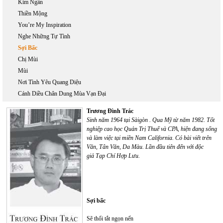
Kim Ngân
Thiền Mộng
You’re My Inspiration
Nghe Những Tự Tình
Sợi Bấc
Chị Mùi
Mùi
Nơi Tình Yêu Quang Diệu
Cánh Diều Chân Dung Mùa Vạn Đại
Trương Đình Trác
Sinh năm 1964 tại Sàigòn . Qua Mỹ từ năm 1982. Tốt
nghiệp cao học Quản Trị Thuế và CPA, hiện đang sống
và làm việc tại miền Nam California. Có bài viết trên
Văn, Tân Văn, Da Màu. Lần đầu tiên đến với độc
giả Tạp Chí Hợp Lưu.
Sợi bấc
Sẽ thổi tắt ngọn nến