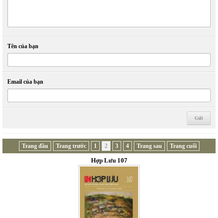
Tên của bạn
Email của bạn
Trang đầu
Trang trước
1
2
3
4
Trang sau
Trang cuối
Hợp Lưu 107