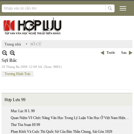
›
Trang nhà
SỐ CŨ
Trước
Sau
Sợi Bấc
18 Tháng Ba 2009
12:00 SA
(Xem: 9881)
Trương Đình Trác
Hợp Lưu 99
Mục Lục H L 99
Quan Niệm Về Chức Năng Văn Học Trong Lý Luận Văn Học Ở Việt Nam Hiện Nay
Thư Tòa Soạn Hl 99
Phan Khôi Và Cuộc Thi Quốc Sử Của Báo Thần Chung, Sài Gòn 1929