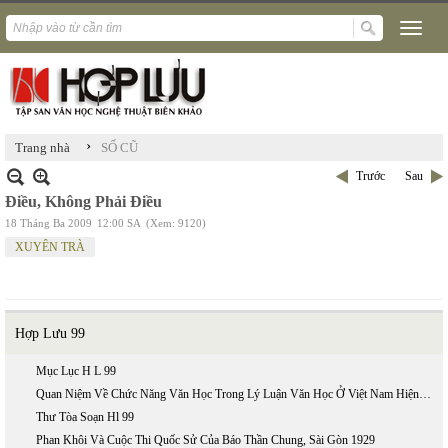
›
Trang nhà
SỐ CŨ
Trước
Sau
Điều, Không Phải Điều
18 Tháng Ba 2009
12:00 SA
(Xem: 9120)
XUYÊN TRÀ
Hợp Lưu 99
Mục Lục H L 99
Quan Niệm Về Chức Năng Văn Học Trong Lý Luận Văn Học Ở Việt Nam Hiện Nay
Thư Tòa Soạn Hl 99
Phan Khôi Và Cuộc Thi Quốc Sử Của Báo Thần Chung, Sài Gòn 1929