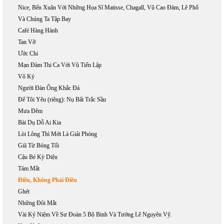
Nice, Bến Xuân Với Những Họa Sĩ Matisse, Chagall, Vũ Cao Đàm, Lê Phổ
Và Chúng Ta Tập Bay
Café Hàng Hành
Tan Vỡ
Ước Chi
Mạn Đàm Thi Ca Với Vũ Tiến Lập
Vô Ký
Người Đàn Ông Khắc Đá
Để Tôi Yêu (riêng): Nụ Bất Trắc Sầu
Mưa Đêm
Bài Dụ Dỗ Ai Kia
Lòi Lông Thì Mới Là Giải Phóng
Giã Từ Bóng Tối
Cậu Bé Kỳ Diệu
Tám Mắt
Điều, Không Phải Điều
Ghét
Những Đôi Mắt
Vài Kỷ Niệm Về Sư Đoàn 5 Bộ Binh Và Tướng Lê Nguyên Vỹ.