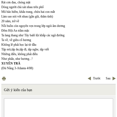
Rát cơn đau, chóng mặt
Dòng người chà xát nhau trên phố
Mũ bảo hiểm, khẩu trang, chừa hai con mắt
Làm sao nói với nhau (gần gũi, thâm tình)
20 năm, trở về
Nỗi buồn còn nguyên vẹn trong lớp ngói âm dương
Đêm Hội An trầm mặc
Ta lang thang như Tây balô lội khắp các ngã đường
Ta về, về giữa cố hương
Không lẽ phải học lại từ đầu
Tập nói,tập ăn,tập đi, tập nghe, tập viết
Những điều, không phải điều
Như phấn, như hương...!
XUYÊN TRÀ
(Đà Nẵng 3-Atlanta 4/08)
Trước
Sau
Gửi ý kiến của bạn