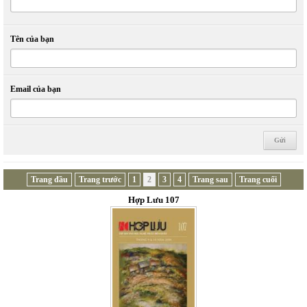
Tên của bạn
Email của bạn
Trang đầu
Trang trước
1
2
3
4
Trang sau
Trang cuối
Hợp Lưu 107