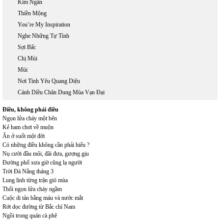
Kim Ngân
Thiền Mộng
You’re My Inspiration
Nghe Những Tự Tình
Sợi Bấc
Chị Mùi
Mùi
Nơi Tình Yêu Quang Diệu
Cánh Diều Chân Dung Mùa Vạn Đại
Điều, không phải điều
Ngọn lửa cháy một bên
Kẻ ham chơi về muộn
Ăn ở suốt một đời
Có những điều không cần phải hiểu ?
Nụ cười đầu môi, đãi đưa, gượng gịu
Đường phố xưa giờ cũng lạ người
Trời Đà Nẵng tháng 3
Lung linh từng trận gió mùa
Thổi ngọn lửa cháy ngầm
Cuộc di tản bằng máu và nước mắt
Rớt dọc đường từ Bắc chí Nam
Ngồi trong quán cà phê