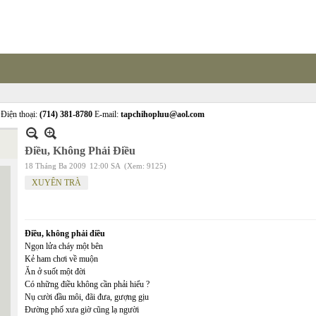
Điện thoại:
(714) 381-8780
E-mail:
tapchihopluu@aol.com
Điều, Không Phải Điều
18 Tháng Ba 2009
12:00 SA
(Xem: 9125)
XUYÊN TRÀ
Điều, không phải điều
Ngọn lửa cháy một bên
Kẻ ham chơi về muộn
Ăn ở suốt một đời
Có những điều không cần phải hiểu ?
Nụ cười đầu môi, đãi đưa, gượng gịu
Đường phố xưa giờ cũng lạ người