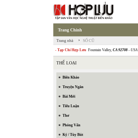
Trang Chính
›
Trang nhà
SỐ CŨ
- Tạp Chí Hợp Lưu
Fountain Valley,
CA 92708
- USA
THỂ LOẠI
Biên Khảo
Truyện Ngắn
Bài Mới
Tiểu Luận
Thơ
Phỏng Vấn
Ký / Tùy Bút