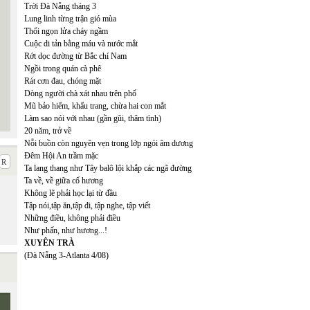
Trời Đà Nẵng tháng 3
Lung linh từng trận gió mùa
Thổi ngọn lửa cháy ngầm
Cuộc di tản bằng máu và nước mắt
Rớt dọc đường từ Bắc chí Nam
Ngồi trong quán cà phê
Rát cơn đau, chóng mặt
Dòng người chà xát nhau trên phố
Mũ bảo hiểm, khẩu trang, chừa hai con mắt
Làm sao nói với nhau (gần gũi, thâm tình)
20 năm, trở về
Nỗi buồn còn nguyên vẹn trong lớp ngói âm dương
Đêm Hội An trầm mặc
Ta lang thang như Tây balô lội khắp các ngã đường
Ta về, về giữa cố hương
Không lẽ phải học lại từ đầu
Tập nói,tập ăn,tập đi, tập nghe, tập viết
Những điều, không phải điều
Như phấn, như hương...!
XUYÊN TRÀ
(Đà Nẵng 3-Atlanta 4/08)