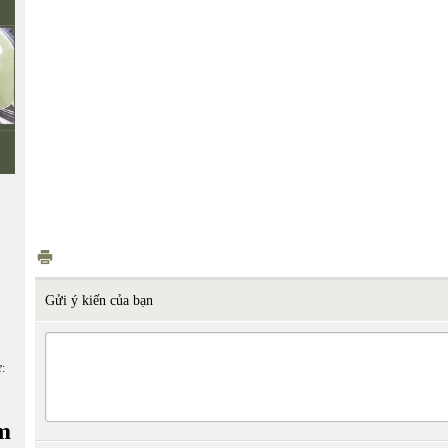
Gửi ý kiến của bạn
ữ:
m