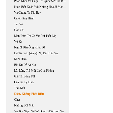
Phan Khôi Và Cuộc Thi Quốc Sử Của Báo Thần Chung, Sài Gòn 1929
Nice, Bến Xuân Với Những Họa Sĩ Matisse, Chagall, Vũ Cao Đàm, Lê Phổ
Và Chúng Ta Tập Bay
Café Hàng Hành
Tan Vỡ
Ước Chi
Mạn Đàm Thi Ca Với Vũ Tiến Lập
Vô Ký
Người Đàn Ông Khắc Đá
Để Tôi Yêu (riêng): Nụ Bất Trắc Sầu
Mưa Đêm
Bài Dụ Dỗ Ai Kia
Lòi Lông Thì Mới Là Giải Phóng
Giã Từ Bóng Tối
Cậu Bé Kỳ Diệu
Tám Mắt
Điều, Không Phải Điều
Ghét
Những Đôi Mắt
Vài Kỷ Niệm Về Sư Đoàn 5 Bộ Binh Và Tướng Lê Nguyên Vỹ.