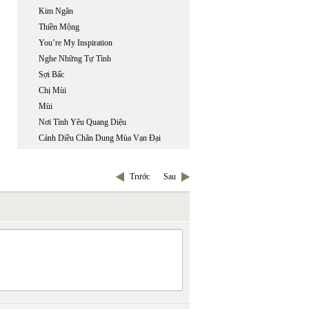
Kim Ngân
Thiền Mộng
You’re My Inspiration
Nghe Những Tự Tình
Sợi Bấc
Chị Mùi
Mùi
Nơi Tình Yêu Quang Diệu
Cánh Diều Chân Dung Mùa Vạn Đại
Trước
Sau