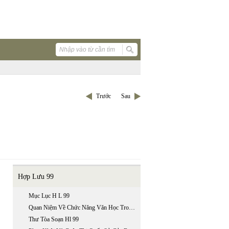
Trước
Sau
Hợp Lưu 99
Mục Lục H L 99
Quan Niệm Về Chức Năng Văn Học Trong Lý Luận Văn Học Ở Việt Nam Hiện Nay
Thư Tòa Soạn Hl 99