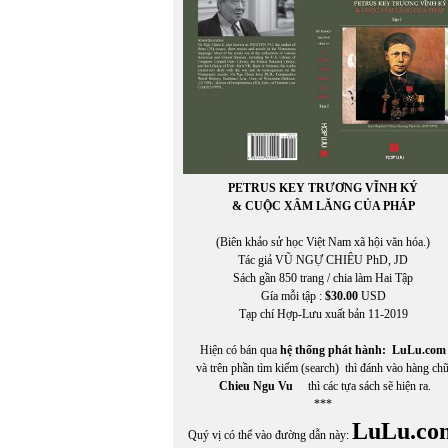
PETRUS KEY TRƯƠNG VĨNH KÝ
& CUỘC XÂM LĂNG CỦA PHÁP
(Biên khảo sử học Việt Nam xã hội văn hóa.)
In Trang
Tác giả VŨ NGỰ CHIÊU PhD, JD
Sách gần 850 trang / chia làm Hai Tập
Gía mỗi tập :
$30.00
USD
Tạp chí Hợp-Lưu xuất bản 11-2019
Hiện có bán qua
hệ thống phát hành:
LuLu.com
và trên phần tìm kiếm (search) thì đánh vào hàng ch
Chieu Ngu Vu
thì các tựa sách sẽ hiện ra.
***
LuLu.co
Quý vị có thể vào đường dẫn này: