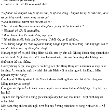
- Tìm kiếm cái chết! Đi xem người chết!
* Sự nhàn rỗi ở người này là sự bắt đầu, là sự khởi động. Ở người kia lại là đứt cước, lại là
tẹt ga. May mà đứt cước, may mà tẹt ga!
* Sao đi trách tôi khiếm nhã mà chị loã lồ?
* Anh cởi mở? Hay anh toan tính xâm phạm giá trị tiết hạnh người ta?
* Tiết hạnh ư? Chỉ là quan niệm.
* Muốn hạnh phúc thì im đi, đừng suy nghĩ.
* Tất cả đều là biểu hiện của Dục vọng. Ừ thôi vậy, gọi là cái Đẹp.
* Tôi không nói gì, tôi chối. Người ta không nói gì, người ta phục tòng. Anh hãy nghĩ xem vì
sao tôi chối, vì sao người ta phục tòng?
Khoảng 9 giờ trở ra, phố Hàng Hành bắt đầu cực kỳ sầm uất. Những khách hàng quen thuộc
cứ đến lại đi. Một năm, rồi mười năm, hai mươi năm nữa có còn những khách hàng quen
thuộc như thế này không:
Đôi vợ chồng tỷ phú một gallery nổi tiếng trên phố Hàng Bông đèo nhau trên xe máy để đi
ăn sáng. Ăn xong, họ ngồi ở vỉa hè nhà café Nhân với vẻ mãn nguyện hài lòng... Mãn
nguyện hay thụ động?
Ông họa sĩ đi 40 cây số từ Xuân Mai về khoan khoái ngồi tựa cửa nhà số 39 mộng mơ...
Mộng mơ hay ảo tưởng?
Ông giáo già ở phố Ấu Triệu ăn mặc comple caravát trắng tinh như đi dự tiệc... Dự tiệc hay
hẹn hò?
Tay nhà văn ở phố Nhà Chung gác chân ngồi đọc báo cọp một mình... Một mình hay đa
nhân cách?
Một đám công chức tụ đầu ngồi xem ảnh nuy ở trong điện thoại di động Nokia N81... Xả