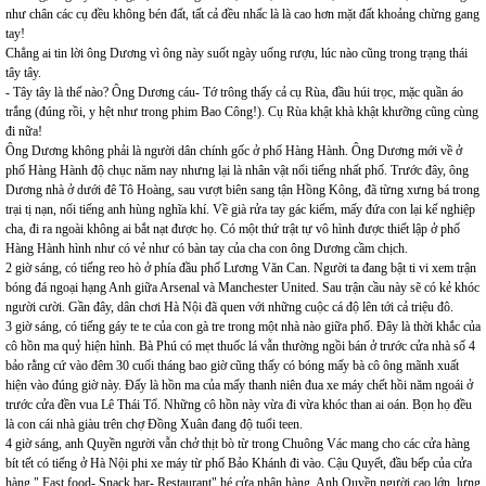
như chân các cụ đều không bén đất, tất cả đều nhấc là là cao hơn mặt đất khoảng chừng gang
tay!
Chẳng ai tin lời ông Dương vì ông này suốt ngày uống rượu, lúc nào cũng trong trạng thái
tây tây.
- Tây tây là thế nào? Ông Dương cáu- Tớ trông thấy cả cụ Rùa, đầu húi trọc, mặc quần áo
trắng (đúng rồi, y hệt như trong phim Bao Công!). Cụ Rùa khật khà khật khưỡng cũng cùng
đi nữa!
Ông Dương không phải là người dân chính gốc ở phố Hàng Hành. Ông Dương mới về ở
phố Hàng Hành độ chục năm nay nhưng lại là nhân vật nổi tiếng nhất phố. Trước đây, ông
Dương nhà ở dưới đê Tô Hoàng, sau vượt biên sang tận Hồng Kông, đã từng xưng bá trong
trại tị nạn, nổi tiếng anh hùng nghĩa khí. Về già rửa tay gác kiếm, mấy đứa con lại kế nghiệp
cha, đi ra ngoài không ai bắt nạt được họ. Có một thứ trật tự vô hình được thiết lập ở phố
Hàng Hành hình như có vẻ như có bàn tay của cha con ông Dương cầm chịch.
2 giờ sáng, có tiếng reo hò ở phía đầu phố Lương Văn Can. Người ta đang bật ti vi xem trận
bóng đá ngoại hạng Anh giữa Arsenal và Manchester United. Sau trận cầu này sẽ có kẻ khóc
người cười. Gần đây, dân chơi Hà Nội đã quen với những cuộc cá độ lên tới cả triệu đô.
3 giờ sáng, có tiếng gáy te te của con gà tre trong một nhà nào giữa phố. Đây là thời khắc của
cô hồn ma quỷ hiện hình. Bà Phú có mẹt thuốc lá vẫn thường ngồi bán ở trước cửa nhà số 4
bảo rằng cứ vào đêm 30 cuối tháng bao giờ cũng thấy có bóng mấy bà cô ông mãnh xuất
hiện vào đúng giờ này. Đấy là hồn ma của mấy thanh niên đua xe máy chết hồi năm ngoái ở
trước cửa đền vua Lê Thái Tổ. Những cô hồn này vừa đi vừa khóc than ai oán. Bọn họ đều
là con cái nhà giàu trên chợ Đồng Xuân đang độ tuổi teen.
4 giờ sáng, anh Quyền người vẫn chở thịt bò từ trong Chuông Vác mang cho các cửa hàng
bít tết có tiếng ở Hà Nội phi xe máy từ phố Bảo Khánh đi vào. Cậu Quyết, đầu bếp của cửa
hàng " Fast food- Snack bar- Restaurant" hé cửa nhận hàng. Anh Quyền người cao lớn, lưng