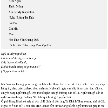
Kim Ngân
Thiền Mộng
You’re My Inspiration
Nghe Những Tự Tình
Sợi Bấc
Chị Mùi
Mùi
Nơi Tình Yêu Quang Diệu
Cánh Diều Chân Dung Mùa Vạn Đại
Ngủ đi, hãy ngủ đi em,
Đời là như thế dậy xem làm gì.
Dậy đi, em hãy dậy đi,
Đời là huyễn mộng có gì mà mơ?"
( Nguyễn Bảo Sinh)
Như một cánh cung, phố Hàng Hành bên hồ Hoàn Kiếm dài hơn trăm mét có đến mấy chục
hàng ăn, hàng café, gallery, shop quần áo. Nghe nói ngày xưa đây là nơi bán hành tỏi, sau
chuyển sang nghề tiện gỗ. Đền thờ tổ nghề tiện gỗ ở trong nhà số 11. Nghề tiện gỗ vốn là
nghề truyền thống của làng Nhị Khê quê hương Nguyễn Trãi.
Ở phố Hàng Hành có mấy di tích cổ là đình và đền làng Tả Khánh Thuỵ ở trong nhà số 23.
Ngoài ra ở nhà số 40 còn đền Trúc Lâm là đền thờ các ông tổ của nghề thuộc da giầy là các