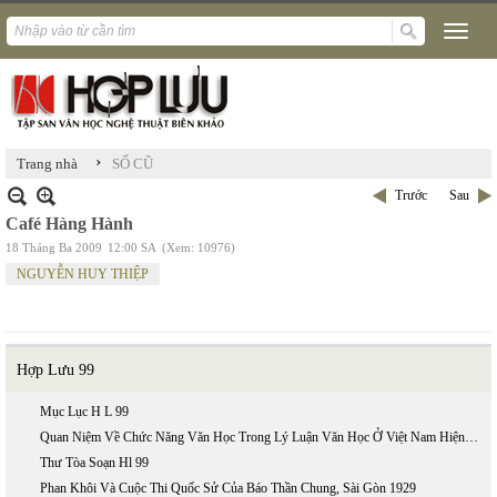
›
Trang nhà
SỐ CŨ
Trước
Sau
Café Hàng Hành
18 Tháng Ba 2009
12:00 SA
(Xem: 10976)
NGUYỄN HUY THIỆP
Hợp Lưu 99
Mục Lục H L 99
Quan Niệm Về Chức Năng Văn Học Trong Lý Luận Văn Học Ở Việt Nam Hiện Nay
Thư Tòa Soạn Hl 99
Phan Khôi Và Cuộc Thi Quốc Sử Của Báo Thần Chung, Sài Gòn 1929