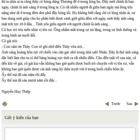
thì ta nhìn ai ta cũng thấy có bóng dáng Thượng đế ở trong lòng họ. Đấy mới chính là ban
ngày, chính là ánh sáng ở trong lòng ta. Có rất nhiều người đi giữa ban ngày mà lòng trĩu
nặng như đi ở trong đêm đen phủ đầy bóng tối. Họ không biết rằng chỉ có lòng nhân ái, sự
bao dung mới giúp cho họ phân biệt được ranh giới giữa đêm với ngày, mới thấy ánh sáng
mặt trời rực rỡ ở đâu... Tình yêu giữa người với người chính là ánh sáng...
Cô học trò trìu mến nhìn vị tôn sư. Ông nhắm mắt trong sự im lặng, trong sự linh thiêng và
trong bình an tuyệt đối.
Cô gái nói:
- Con cám ơn Thày. Con sẽ ghi nhớ điều Thày vừa nói...
Ánh sáng hoàng hôn rực rỡ chiếu vào căn gác nhỏ trong nhà café Nhân. Đây là thứ ánh sáng
đặc biệt làm cho ta có thể bàng hoàng sực tỉnh ra rất nhiều điều. Cho đến mãi về sau này, cả
đến khi về già, cô gái kia vẫn không bao giờ quên được buổi trò chuyện với vị tôn sư, vẫn
không bao giờ quên được cái ánh sáng kỳ diệu tuyệt vời ở trong buổi chiều hôm ấy.
Ấy thế mà đã sáu năm rồi đấy.
Ấy thế mà đã sáu mươi năm rồi đấy...
Nguyễn Huy Thiệp
Trước
Sau
Gửi ý kiến của bạn