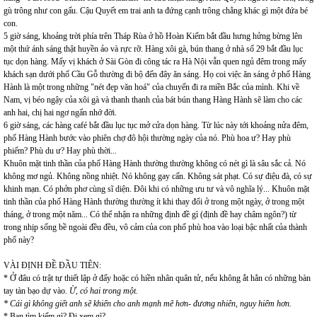
gù trông như con gấu. Cậu Quyết em trai anh ta đứng cạnh trông chẳng khác gì một đứa bé
con.
5 giờ sáng, khoảng trời phía trên Tháp Rùa ở hồ Hoàn Kiếm bắt đầu hưng hửng bừng lên
một thứ ánh sáng thật huyền ảo và rực rỡ. Hàng xôi gà, bún thang ở nhà số 29 bắt đầu lục
tục dọn hàng. Mấy vị khách ở Sài Gòn đi công tác ra Hà Nội vẫn quen ngủ đêm trong mấy
khách sạn dưới phố Cầu Gỗ thường đi bộ đến đây ăn sáng. Họ coi việc ăn sáng ở phố Hàng
Hành là một trong những "nét đẹp văn hoá" của chuyến đi ra miền Bắc của mình. Khi về
Nam, vị béo ngậy của xôi gà và thanh thanh của bát bún thang Hàng Hành sẽ làm cho các
anh hai, chị hai ngơ ngẩn nhớ đời.
6 giờ sáng, các hàng café bắt đầu lục tục mở cửa dọn hàng. Từ lúc này tới khoảng nửa đêm,
phố Hàng Hành bước vào phiên chợ đô hội thường ngày của nó. Phù hoa ư? Hay phù
phiếm? Phù du ư? Hay phù thời...
Khuôn mặt tinh thần của phố Hàng Hành thường thường không có nét gì là sâu sắc cả. Nó
không mơ ngủ. Không nồng nhiệt. Nó không gay cấn. Không sát phạt. Có sự điệu đà, có sự
khinh mạn. Có phởn phơ cùng sĩ diện. Đôi khi có những ưu tư và vô nghĩa lý... Khuôn mặt
tinh thần của phố Hàng Hành thường thường ít khi thay đổi ở trong một ngày, ở trong một
tháng, ở trong một năm... Có thể nhận ra những định đề gì (định đề hay châm ngôn?) từ
trong nhịp sống bề ngoài đều đều, vô cảm của con phố phù hoa vào loại bậc nhất của thành
phố này?
VÀI ĐỊNH ĐỀ ĐẦU TIÊN:
* Ở đâu có trật tự thiết lập ở đấy hoặc có hiền nhân quân tử, nếu không ắt hẳn có những bàn
tay tàn bạo dự vào.
Ừ, có hai trong một.
* Cái gì không giết anh sẽ khiến cho anh mạnh mẽ hơn- đương nhiên, nguy hiểm hơn.
* Bạn tìm kiếm gì? Đi xem gì?