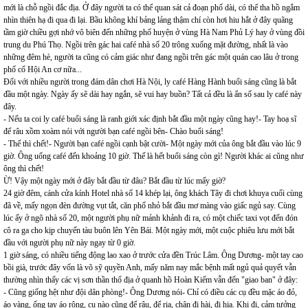
mới là chỗ ngồi đắc địa. Ở đây người ta có thể quan sát cả đoạn phố dài, có thể tha hồ ngắm
nhìn thiên hạ đi qua đi lại. Bầu không khí bảng lảng thậm chí còn hơi hiu hắt ở đây quãng
tầm giờ chiều gợi nhớ vô biên đến những phố huyện ở vùng Hà Nam Phủ Lý hay ở vùng đồi
trung du Phú Thọ. Ngồi trên gác hai café nhà số 20 trông xuống mặt đường, nhất là vào
những đêm hè, người ta cũng có cảm giác như đang ngồi trên gác một quán cao lâu ở trong
phố cổ Hội An cơ nữa...
Đối với nhiều người trong đám dân chơi Hà Nội, ly café Hàng Hành buổi sáng cũng là bắt
đầu một ngày. Ngày ấy sẽ dài hay ngắn, sẽ vui hay buồn? Tất cả đều là ẩn số sau ly café này
đây.
- Nếu ta coi ly café buổi sáng là ranh giới xác định bắt đầu một ngày cũng hay!- Tay hoạ sĩ
để râu xồm xoàm nói với người bạn café ngồi bên- Chào buổi sáng!
- Thế thì chết!- Người bạn café ngồi cạnh bật cười- Một ngày mới của ông bắt đầu vào lúc 9
giờ. Ông uống café đến khoảng 10 giờ. Thế là hết buổi sáng còn gì! Người khác ai cũng như
ông thì chết!
Ừ! Vậy một ngày mới ở đây bắt đầu từ đâu? Bắt đầu từ lúc mấy giờ?
24 giờ đêm, cánh cửa kính Hotel nhà số 14 khép lại, ông khách Tây đi chơi khuya cuối cùng
đã về, mấy ngọn đèn đường vụt tắt, căn phố nhỏ bắt đầu mơ màng vào giấc ngủ say. Cùng
lúc ấy ở ngõ nhà số 20, một người phụ nữ mảnh khảnh đi ra, có một chiếc taxi vọt đến đón
cô ra ga cho kịp chuyến tàu buôn lên Yên Bái. Một ngày mới, một cuộc phiêu lưu mới bắt
đầu với người phụ nữ này ngay từ 0 giờ.
1 giờ sáng, có nhiều tiếng động lao xao ở trước cửa đền Trúc Lâm. Ông Dương- một tay cao
bồi già, trước đây vốn là võ sỹ quyền Anh, mấy năm nay mắc bệnh mất ngủ quả quyết vẫn
thường nhìn thấy các vị sơn thần thổ địa ở quanh hồ Hoàn Kiếm vẫn đến "giao ban" ở đây:
- Cũng giống hệt như đội dân phòng!- Ông Dương nói- Chỉ có điều các cụ đều mặc áo đỏ,
áo vàng, ống tay áo rộng, cụ nào cũng để râu, để ria, chân đi hài, đi hia. Khi đi, cảm tưởng