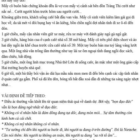
hơi hay suy đồi?
Mấy cô buôn bán chứng khoán đều là vợ con mấy vị cảnh sát bên đồn Tràng Thi cười như
nắc nẻ... Cười người hôm trước hôm sau người cười...
Khoảng giữa trưa, khách uống café bắt đầu van vãn. Mấy cô sinh viên kiêm làm gái gọi đi
học về, da tái mét vì đói bụng hay vì ăn kiêng, bồn chồn ngồi đợi nhân tình đi xe ô-tô đến
đón.
1 giờ chiều, mấy cậu nhân viên giữ xe máy, rửa xe máy với đánh giày ngủ gà ngủ gật.
3 giờ chiều, hàng bún cua ở cạnh café nhà số 38 mở hàng. Mấy cô trên phố diện short và áo
hai dây ngồi ăn khế chua trước cửa café nhà số 39. Một tay buôn bán ma tuý lảng vảng lướt
qua. Một ông nhà văn trông tầm thường như tay lái xe ôm ngoại tỉnh đang ngồi đọc sách,
đăm chiêu, bất động.
5 giờ chiều, một ông linh mục trong Nhà thờ Lớn đi uống cafe, ăn mặc như một ông giáo cấp
Hai trường huyện nhà quê.
6 giờ tối, một bà thầy bói vận áo dài lụa mầu nâu mon men đi đến bên cạnh các cặp tình nhân
ở quán café gạ gẫm. Phố xá đã lên đèn, bóng tối bắt đầu xoá dần đi những tia sáng ngày nhợt
nhạt...
VÀI ĐỊNH ĐỀ TIẾP THEO:
* Điều ác thường vẫn khởi lên từ quan niệm thái quá về danh dự.
Bởi vậy, "bọn đạo đức"
vẫn là bọn đáng ngờ nhất về đạo đức.
* Không có vĩ nhân hẳn là đám đông đang tụt dốc, đang mòn mỏi... Sự tầm thường còn
kinh hơn cả cái chết.
* Không có mỹ nhân không có vĩ nhân.
* "Tư tưởng chỉ đến khi người ta bước đi, khi người ta đang ở trên đường". Đó là Nietzche.
Cần nói thêm: khi người ta không an toàn, khi người ta đang "xa rời tổ ấm"...