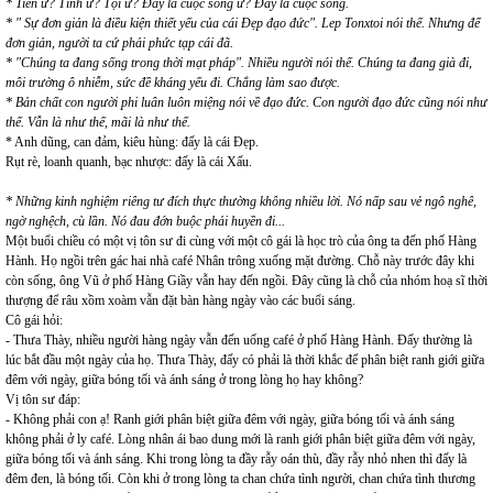
* Tiền ư? Tình ư? Tội ư? Đấy là cuộc sống ư? Đấy là cuộc sống.
* " Sự đơn giản là điều kiện thiết yếu của cái Đẹp đạo đức". Lep Tonxtoi nói thế. Nhưng để
đơn giản, người ta cứ phải phức tạp cái đã.
* "Chúng ta đang sống trong thời mạt pháp". Nhiều người nói thế. Chúng ta đang già đi,
môi trường ô nhiễm, sức đề kháng yếu đi. Chẳng làm sao được.
* Bản chất con người phi luân luôn miệng nói về đạo đức. Con người đạo đức cũng nói như
thế. Vẫn là như thế, mãi là như thế.
* Anh dũng, can đảm, kiêu hùng: đấy là cái Đẹp.
Rụt rè, loanh quanh, bạc nhược: đấy là cái Xấu.
* Những kinh nghiệm riêng tư đích thực thường không nhiều lời. Nó nấp sau vẻ ngô nghê,
ngờ nghệch, cù lần. Nó đau đớn buộc phải huyền đi...
Một buổi chiều có một vị tôn sư đi cùng với một cô gái là học trò của ông ta đến phố Hàng
Hành. Họ ngồi trên gác hai nhà café Nhân trông xuống mặt đường. Chỗ này trước đây khi
còn sống, ông Vũ ở phố Hàng Giầy vẫn hay đến ngồi. Đây cũng là chỗ của nhóm hoạ sĩ thời
thượng để râu xồm xoàm vẫn đặt bàn hàng ngày vào các buổi sáng.
Cô gái hỏi:
- Thưa Thày, nhiều người hàng ngày vẫn đến uống café ở phố Hàng Hành. Đấy thường là
lúc bắt đầu một ngày của họ. Thưa Thày, đấy có phải là thời khắc để phân biệt ranh giới giữa
đêm với ngày, giữa bóng tối và ánh sáng ở trong lòng họ hay không?
Vị tôn sư đáp:
- Không phải con ạ! Ranh giới phân biệt giữa đêm với ngày, giữa bóng tối và ánh sáng
không phải ở ly café. Lòng nhân ái bao dung mới là ranh giới phân biệt giữa đêm với ngày,
giữa bóng tối và ánh sáng. Khi trong lòng ta đầy rẫy oán thù, đầy rẫy nhỏ nhen thì đấy là
đêm đen, là bóng tối. Còn khi ở trong lòng ta chan chứa tình người, chan chứa tình thương