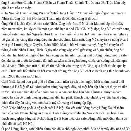
ông Phạm Đức Chính, Phạm Sĩ Bân và Phạm Thuần Chính. Trước cửa đền Trúc Lâm bây
giờ là nơi rửa xe máy.
- Hà Nội đất Thánh!- Ông Vũ nhà ở phố Hàng Giầy trước đây vẫn ngồi ở gác hai nhà café
Nhân thường nói- Hà Nội là đất Thánh nên đi đến đâu cũng là di tích!
Ông Vũ là khách đặc biệt của café Nhân. Ông biết rõ café Nhân từ khi mới lập, cách đây
năm mươi năm, khi ấy chỉ là một gian nhà hẹp ở phố Cầu Gỗ. Một dạo, ông Vũ chuyển sang
uống ở café Lâm phố Nguyễn Hữu Huân. Lâm nổi tiếng vì chơi với nhiều văn nhân nghệ sỹ,
về già lại hay cúng tiền công đức lên cho các chùa. Lâm mất, ông Vũ chuyển về uống ở café
Mai phố Lương Ngọc Quyến. Năm 2000, Mai bị bắt vì buôn ma tuý, ông Vũ chuyển về
uống ở café Nhân Hàng Hành. Ngày nào cũng vậy, cứ 9 giờ sáng và 5 giờ chiều, ông Vũ
đều đặn hai lượt đến ngồi ở trên ban công gác hai nhìn xuống mặt đường, uống một ly café
đen đá và hút thuốc lá Camel, đôi mắt xa xăm nhìn ngắm bóng chiều cứ xuống dần dần qua
tán lá bàng. Thời gian trôi đi, tất cả rồi mất hút vào trong quên lãng, qua khói thuốc, qua ly
café. Chớp mắt hốt nhiên đã hết veo một đời người : ông Vũ chết vì bệnh ung thư ác tính vào
năm 2003 thọ sáu mươi tuổi.
Café Nhân là nơi bọn giai phố và đám thanh niên trẻ rất thích ngồi. Một nhóm họa sĩ thời
thượng ở Hà Nội để râu xồm xoàm cũng hay ngồi đây, có một bàn đặt hẳn hoi được trả tiền
trước. Bên cạnh bàn đặt của nhóm hoạ sĩ là bàn của hoa hậu Mai Phương Thuý và đám
thuộc hạ của cô thỉnh thoảng cũng hay đến tán phét. Khách thập phương và Tây ba lô cũng
thích đến đây ăn sáng với món bánh mỳ sốt vang và trứng ốp lếp.
Café Nhân không phải là đệ nhất café Hà Nội. So với café Bằng ở chợ Hàng Da thì thâm
niên của café Nhân chẳng ăn thua gì. Café Bằng có từ khi Hà Nội vừa mới Tây hoá. Con
thạch sùng ghép bằng sứ ở chợ Hàng Da là biển hiệu của café Bằng. Đấy mới đích thị là đệ
nhất đồ cổ café Hà Nội.
Ở phố Hàng Hành, café Nhân chưa hẳn đã là chỗ ngồi đẹp nhất. Vỉa hè ở mấy dãy nhà số 39