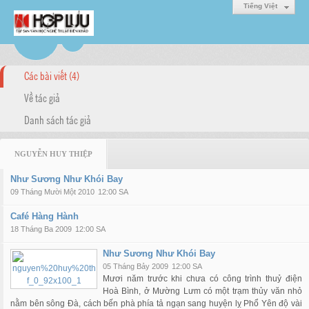
Tiếng Việt
Các bài viết (4)
Về tác giả
Danh sách tác giả
NGUYỄN HUY THIỆP
Như Sương Như Khói Bay
09 Tháng Mười Một 2010
12:00 SA
Café Hàng Hành
18 Tháng Ba 2009
12:00 SA
Như Sương Như Khói Bay
05 Tháng Bảy 2009
12:00 SA
Mươi năm trước khi chưa có công trình thuỷ điện
Hoà Bình, ở Mường Lưm có một trạm thủy văn nhỏ
nằm bên sông Đà, cách bến phà phía tả ngạn sang huyện lỵ Phổ Yên độ vài