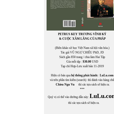
PETRUS KEY TRƯƠNG VĨNH KÝ
& CUỘC XÂM LĂNG CỦA PHÁP
(Biên khảo sử học Việt Nam xã hội văn hóa.)
Tác giả VŨ NGỰ CHIÊU PhD, JD
Sách gần 850 trang / chia làm Hai Tập
Gía mỗi tập :
$30.00
USD
In Trang
Tạp chí Hợp-Lưu xuất bản 11-2019
Hiện có bán qua
hệ thống phát hành:
LuLu.com
và trên phần tìm kiếm (search) thì đánh vào hàng ch
Chieu Ngu Vu
thì các tựa sách sẽ hiện ra.
***
LuLu.co
Quý vị có thể vào đường dẫn này:
thì các tựa sách sẽ hiện ra.