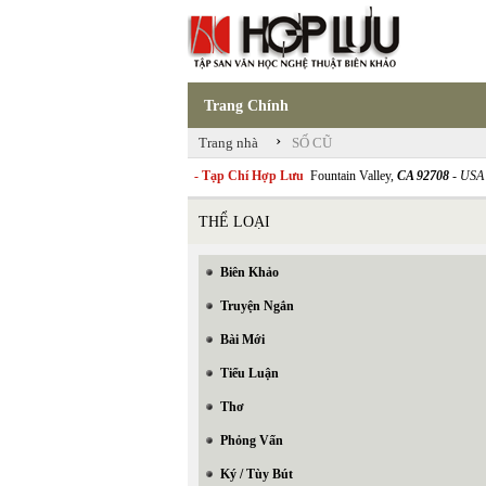
Trang Chính
›
Trang nhà
SỐ CŨ
- Tạp Chí Hợp Lưu
Fountain Valley,
CA 92708
- USA
THỂ LOẠI
Biên Khảo
Truyện Ngắn
Bài Mới
Tiểu Luận
Thơ
Phỏng Vấn
Ký / Tùy Bút