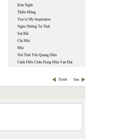
Kim Ngân
Thiền Mộng
You’re My Inspiration
Nghe Những Tự Tình
Sợi Bấc
Chị Mùi
Mùi
Nơi Tình Yêu Quang Diệu
Cánh Diều Chân Dung Mùa Vạn Đại
Trước
Sau