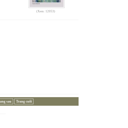
(Xem: 12053)
ang sau
Trang cuối