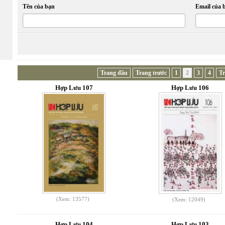
Tên của bạn
Email của 
Trang đầu
Trang trước
1
2
3
4
Tr
Hợp Lưu 107
Hợp Lưu 106
(Xem: 13577)
(Xem: 12049)
Hợp Lưu 104
Hợp Lưu 103