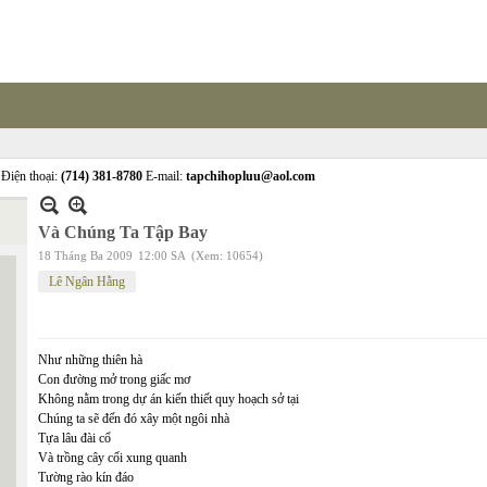
Điện thoại:
(714) 381-8780
E-mail:
tapchihopluu@aol.com
Và Chúng Ta Tập Bay
18 Tháng Ba 2009
12:00 SA
(Xem: 10654)
Lê Ngân Hằng
Như những thiên hà
Con đường mở trong giấc mơ
Không nằm trong dự án kiến thiết quy hoạch sở tại
Chúng ta sẽ đến đó xây một ngôi nhà
Tựa lâu đài cổ
Và trồng cây cối xung quanh
Tường rào kín đáo