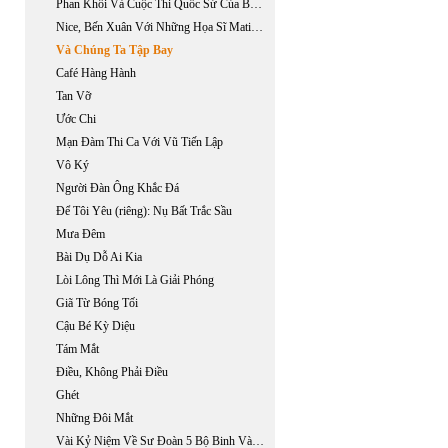
Phan Khôi Và Cuộc Thi Quốc Sử Của Báo Thần Chung, Sài Gòn 1929
Nice, Bến Xuân Với Những Họa Sĩ Matisse, Chagall, Vũ Cao Đàm, Lê Phổ
Và Chúng Ta Tập Bay
Café Hàng Hành
Tan Vỡ
Ước Chi
Mạn Đàm Thi Ca Với Vũ Tiến Lập
Vô Ký
Người Đàn Ông Khắc Đá
Để Tôi Yêu (riêng): Nụ Bất Trắc Sầu
Mưa Đêm
Bài Dụ Dỗ Ai Kia
Lòi Lông Thì Mới Là Giải Phóng
Giã Từ Bóng Tối
Cậu Bé Kỳ Diệu
Tám Mắt
Điều, Không Phải Điều
Ghét
Những Đôi Mắt
Vài Kỷ Niệm Về Sư Đoàn 5 Bộ Binh Và Tướng Lê Nguyên Vỹ.