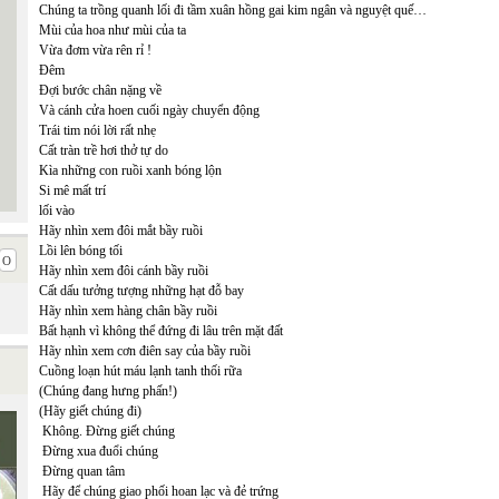
Chúng ta trồng quanh lối đi tầm xuân hồng gai kim ngân và nguyệt quế…
Mùi của hoa như mùi của ta
Vừa đơm vừa rên rỉ !
Đêm
Đợi bước chân nặng về
Và cánh cửa hoen cuối ngày chuyển động
Trái tim nói lời rất nhẹ
Cất tràn trề hơi thở tự do
Kìa những con ruồi xanh bóng lộn
Si mê mất trí
lối vào
Hãy nhìn xem đôi mắt bầy ruồi
Lồi lên bóng tối
Hãy nhìn xem đôi cánh bầy ruồi
Cất dấu tưởng tượng những hạt đỗ bay
Hãy nhìn xem hàng chân bầy ruồi
Bất hạnh vì không thể đứng đi lâu trên mặt đất
Hãy nhìn xem cơn điên say của bầy ruồi
Cuồng loạn hút máu lạnh tanh thối rữa
(Chúng đang hưng phấn!)
(Hãy giết chúng đi)
Không. Đừng giết chúng
Đừng xua đuổi chúng
Đừng quan tâm
Hãy để chúng giao phối hoan lạc và đẻ trứng