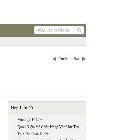
Trước
Sau
Hợp Lưu 99
Mục Lục H L 99
Quan Niệm Về Chức Năng Văn Học Trong Lý Luận Văn Học Ở Việt Nam Hiện Nay
Thư Tòa Soạn Hl 99