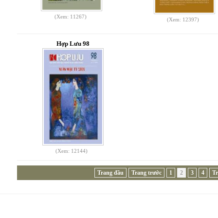
(Xem: 11267)
(Xem: 12397)
Hợp Lưu 98
(Xem: 12144)
Trang đầu
Trang trước
1
2
3
4
Tr