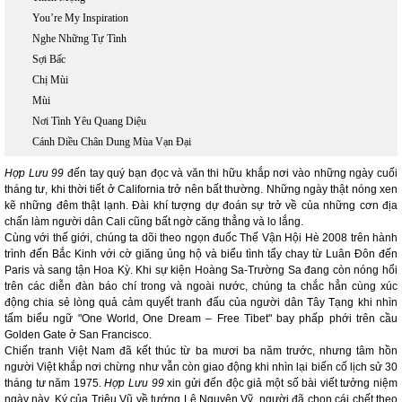
You’re My Inspiration
Nghe Những Tự Tình
Sợi Bấc
Chị Mùi
Mùi
Nơi Tình Yêu Quang Diệu
Cánh Diều Chân Dung Mùa Vạn Đại
Hợp Lưu 99
đến tay quý bạn đọc và văn thi hữu khắp nơi vào những ngày cuối
tháng tư, khi thời tiết ở California trở nên bất thường. Những ngày thật nóng xen
kẽ những đêm thật lạnh. Đài khí tượng dự đoán sự trở về của những cơn địa
chấn làm người dân Cali cũng bất ngờ căng thẳng và lo lắng.
Cùng với thế giới, chúng ta dõi theo ngọn đuốc Thế Vận Hội Hè 2008 trên hành
trình đến Bắc Kinh với cờ giăng ủng hộ và biểu tình tẩy chay từ Luân Đôn đến
Paris và sang tận Hoa Kỳ. Khi sự kiện Hoàng Sa-Trường Sa đang còn nóng hổi
trên các diễn đàn báo chí trong và ngoài nước, chúng ta chắc hẳn cùng xúc
động chia sẻ lòng quả cảm quyết tranh đấu của người dân Tây Tạng khi nhìn
tấm biểu ngữ "One World, One Dream – Free Tibet" bay phấp phới trên cầu
Golden Gate ở San Francisco.
Chiến tranh Việt Nam đã kết thúc từ ba mươi ba năm trước, nhưng tâm hồn
người Việt khắp nơi chừng như vẫn còn giao động khi nhìn lại biến cố lịch sử 30
tháng tư năm 1975.
Hợp Lưu 99
xin gửi đến độc giả một số bài viết tưởng niệm
ngày này. Ký của Triệu Vũ về tướng Lê Nguyên Vỹ, người đã chọn cái chết theo