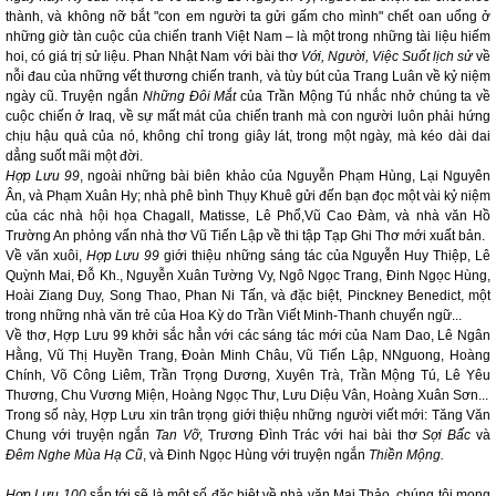
thành, và không nỡ bắt "con em người ta gửi gấm cho mình" chết oan uổng ở
những giờ tàn cuộc của chiến tranh Việt Nam – là một trong những tài liệu hiếm
hoi, có giá trị sử liệu. Phan Nhật Nam với bài thơ
Với, Người, Việc Suốt lịch sử
về
nỗi đau của những vết thương chiến tranh, và tùy bút của Trang Luân về kỷ niệm
ngày cũ. Truyện ngắn
Những Đôi Mắt
của Trần Mộng Tú nhắc nhở chúng ta về
cuộc chiến ở Iraq, về sự mất mát của chiến tranh mà con người luôn phải hứng
chịu hậu quả của nó, không chỉ trong giây lát, trong một ngày, mà kéo dài dai
dẳng suốt mãi một đời.
Hợp Lưu 99
, ngoài những bài biên khảo của Nguyễn Phạm Hùng, Lại Nguyên
Ân, và Phạm Xuân Hy; nhà phê bình Thụy Khuê gửi đến bạn đọc một vài kỷ niệm
của các nhà hội họa Chagall, Matisse, Lê Phổ,Vũ Cao Đàm, và nhà văn Hồ
Trường An phỏng vấn nhà thơ Vũ Tiến Lập về thi tập Tạp Ghi Thơ mới xuất bản.
Về văn xuôi,
Hợp Lưu 99
giới thiệu những sáng tác của Nguyễn Huy Thiệp, Lê
Quỳnh Mai, Đỗ Kh., Nguyễn Xuân Tường Vy, Ngô Ngọc Trang, Đinh Ngọc Hùng,
Hoài Ziang Duy, Song Thao, Phan Ni Tấn, và đặc biệt, Pinckney Benedict, một
trong những nhà văn trẻ của Hoa Kỳ do Trần Viết Minh-Thanh chuyển ngữ...
Về thơ, Hợp Lưu 99 khởi sắc hẳn với các sáng tác mới của Nam Dao, Lê Ngân
Hằng, Vũ Thị Huyền Trang, Đoàn Minh Châu, Vũ Tiến Lập, NNguong, Hoàng
Chính, Võ Công Liêm, Trần Trọng Dương, Xuyên Trà, Trần Mộng Tú, Lê Yêu
Thương, Chu Vương Miện, Hoàng Ngọc Thư, Lưu Diệu Vân, Hoàng Xuân Sơn...
Trong số này, Hợp Lưu xin trân trọng giới thiệu những người viết mới: Tăng Văn
Chung với truyện ngắn
Tan Vỡ
, Trương Đình Trác với hai bài thơ
Sợi Bấc
và
Đêm Nghe Mùa Hạ Cũ
, và Đinh Ngọc Hùng với truyện ngắn
Thiền Mộng.
Hợp Lưu 100
sắp tới sẽ là một số đặc biệt về nhà văn Mai Thảo, chúng tôi mong