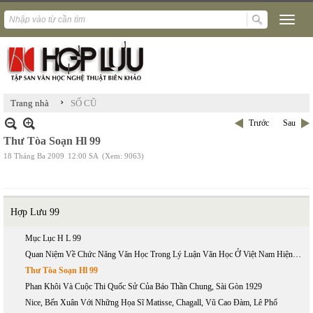
›
Trang nhà
SỐ CŨ
Trước
Sau
Thư Tòa Soạn Hl 99
18 Tháng Ba 2009
12:00 SA
(Xem: 9063)
Hợp Lưu 99
Mục Lục H L 99
Quan Niệm Về Chức Năng Văn Học Trong Lý Luận Văn Học Ở Việt Nam Hiện Nay
Thư Tòa Soạn Hl 99
Phan Khôi Và Cuộc Thi Quốc Sử Của Báo Thần Chung, Sài Gòn 1929
Nice, Bến Xuân Với Những Họa Sĩ Matisse, Chagall, Vũ Cao Đàm, Lê Phổ