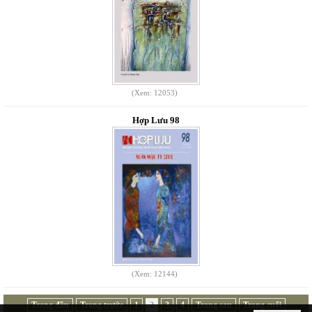
(Xem: 12053)
Hợp Lưu 98
(Xem: 12144)
Trang đầu
Trang trước
1
2
3
4
Trang sau
Trang cuối