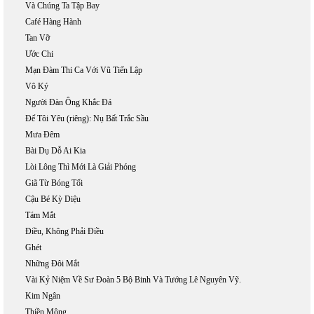
Và Chúng Ta Tập Bay
Café Hàng Hành
Tan Vỡ
Ước Chi
Mạn Đàm Thi Ca Với Vũ Tiến Lập
Vô Ký
Người Đàn Ông Khắc Đá
Để Tôi Yêu (riêng): Nụ Bất Trắc Sầu
Mưa Đêm
Bài Dụ Dỗ Ai Kia
Lòi Lông Thì Mới Là Giải Phóng
Giã Từ Bóng Tối
Cậu Bé Kỳ Diệu
Tám Mắt
Điều, Không Phải Điều
Ghét
Những Đôi Mắt
Vài Kỷ Niệm Về Sư Đoàn 5 Bộ Binh Và Tướng Lê Nguyên Vỹ.
Kim Ngân
Thiền Mộng