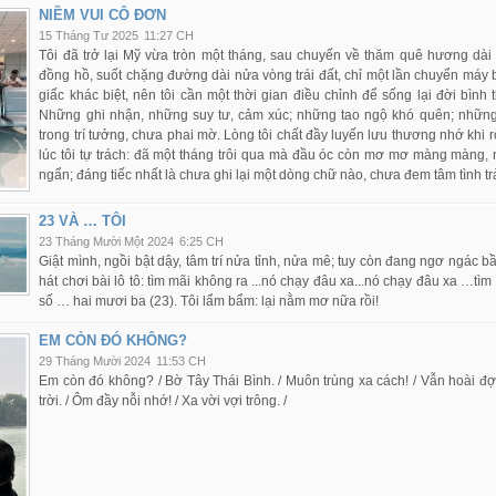
NIỀM VUI CÔ ĐƠN
15 Tháng Tư 2025
11:27 CH
Tôi đã trở lại Mỹ vừa tròn một tháng, sau chuyến về thăm quê hương dài
đồng hồ, suốt chặng đường dài nửa vòng trái đất, chỉ một lần chuyển máy b
giấc khác biệt, nên tôi cần một thời gian điều chỉnh để sống lại đời bìn
Những ghi nhận, những suy tư, cảm xúc; những tao ngộ khó quên; những
trong trí tưởng, chưa phai mờ. Lòng tôi chất đầy luyến lưu thương nhớ khi 
lúc tôi tự trách: đã một tháng trôi qua mà đầu óc còn mơ mơ màng màng
ngẩn; đáng tiếc nhất là chưa ghi lại một dòng chữ nào, chưa đem tâm tình trải
23 VÀ … TÔI
23 Tháng Mười Một 2024
6:25 CH
Giật mình, ngồi bật dậy, tâm trí nửa tỉnh, nửa mê; tuy còn đang ngơ ngác bầ
hát chơi bài lô tô: tìm mãi không ra ...nó chạy đâu xa...nó chạy đâu xa …tìm h
số … hai mươi ba (23). Tôi lẩm bẩm: lại nằm mơ nữa rồi!
EM CÒN ĐÓ KHÔNG?
29 Tháng Mười 2024
11:53 CH
Em còn đó không? / Bờ Tây Thái Bình. / Muôn trùng xa cách! / Vẫn hoài 
trời. / Ôm đầy nỗi nhớ! / Xa vời vợi trông. /