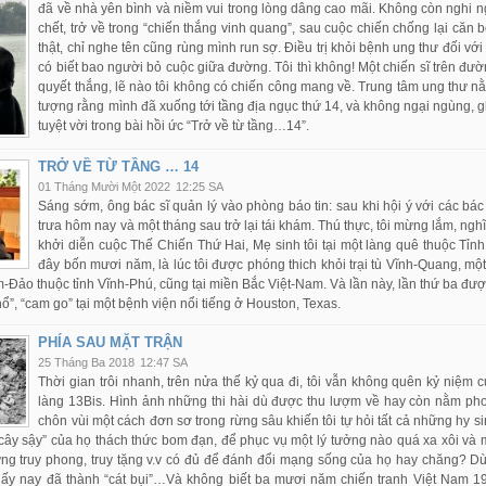
đã về nhà yên bình và niềm vui trong lòng dâng cao mãi. Không còn nghi ng
chết, trở về trong “chiến thắng vinh quang”, sau cuộc chiến chống lại căn
thật, chỉ nghe tên cũng rùng mình run sợ. Điều trị khỏi bệnh ung thư đối với
có biết bao người bỏ cuộc giữa đường. Tôi thì không! Một chiến sĩ trên đườn
quyết thắng, lẽ nào tôi không có chiến công mang về. Trung tâm ung thư nằ
tượng rằng mình đã xuống tới tầng địa ngục thứ 14, và không ngại ngùng, 
tuyệt vời trong bài hồi ức “Trở về từ tầng…14”.
TRỞ VỀ TỪ TẦNG … 14
01 Tháng Mười Một 2022
12:25 SA
Sáng sớm, ông bác sĩ quản lý vào phòng báo tin: sau khi hội ý với các bác 
trưa hôm nay và một tháng sau trở lại tái khám. Thú thực, tôi mừng lắm, ngh
khởi diễn cuộc Thế Chiến Thứ Hai, Mẹ sinh tôi tại một làng quê thuộc Tỉn
đây bốn mươi năm, là lúc tôi được phóng thich khỏi trại tù Vĩnh-Quang, m
Đảo thuộc tỉnh Vĩnh-Phú, cũng tại miền Bắc Việt-Nam. Và lần này, lần thứ ba được si
hổ”, “cam go” tại một bệnh viện nổi tiếng ở Houston, Texas.
PHÍA SAU MẶT TRẬN
25 Tháng Ba 2018
12:47 SA
Thời gian trôi nhanh, trên nửa thế kỷ qua đi, tôi vẫn không quên kỷ niệm 
làng 13Bis. Hình ảnh những thi hài dù được thu lượm về hay còn nằm ph
chôn vùi một cách đơn sơ trong rừng sâu khiến tôi tự hỏi tất cả những h
cây sậy” của họ thách thức bom đạn, để phục vụ một lý tưởng nào quá xa xôi và
ng truy phong, truy tặng v.v có đủ để đánh đổi mạng sống của họ hay chăng? Dù
 ấy nay đã thành “cát bụi”…Và không biết ba mươi năm chiến tranh Việt Nam 1