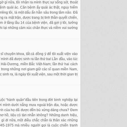
ờ gì nữa, tôi nhận ra mình thực sự sống sót, thoát
 bệnh quái ác. Căn bệnh ấy quái ác thật, nguy hiểm
 riêng tôi, là một dấu ấn hằn sâu trong tâm não. Đã
g ra mặt trận, được trang bị tinh thần quyết chiến,
m ở tầng lầu 14 của bệnh viện, đã gợi ý tôi, tưởng
ghi lại những cảm xúc chân thực và niềm vui sướng
sĩ chuyên khoa, tất cả đồng ý để tôi xuất viện vào
ĩ mình đã được sinh ra lần thứ ba! Lần đầu, vào lúc
h Hải-Dương, miền Bắc Việt-Nam; lần thứ hai cách
ột trong những nơi giam giữ các sĩ quan miền Nam,
nh ra, là ngày tôi xuất viện, sau một thời gian trị
cuộc “hành quân”đầu tiên trong đời binh nghiệp tại
ơi mình dưới nắng mưa ngoài trận địa, hoặc được
y sinh của họ đã được đền bù xứng đáng chưa? Đem
 mơ hồ, liệu có tàn nhẫn không? Những danh hiệu,
 gì đi nữa, một điều chắc chắn là thân xác những
945-1975 mà nhiều người gọi là cuộc chiến tranh