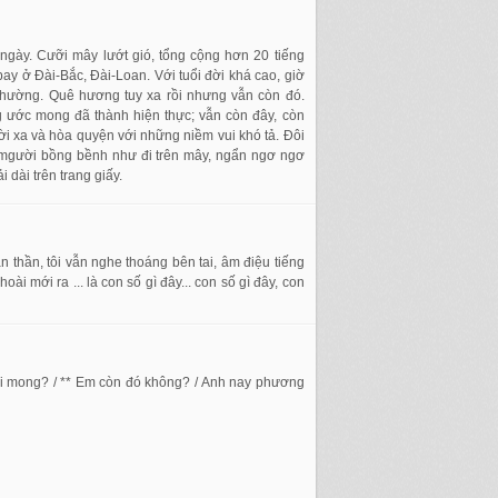
 ngày. Cưỡi mây lướt gió, tổng cộng hơn 20 tiếng
ay ở Đài-Bắc, Đài-Loan. Với tuổi đời khá cao, giờ
h thường. Quê hương tuy xa rồi nhưng vẫn còn đó.
 ước mong đã thành hiện thực; vẫn còn đây, còn
rời xa và hòa quyện với những niềm vui khó tả. Đôi
, mgười bồng bềnh như đi trên mây, ngẩn ngơ ngơ
 dài trên trang giấy.
n thần, tôi vẫn nghe thoáng bên tai, âm điệu tiếng
oài mới ra ... là con số gì đây... con số gì đây, con
đợi mong? / ** Em còn đó không? / Anh nay phương