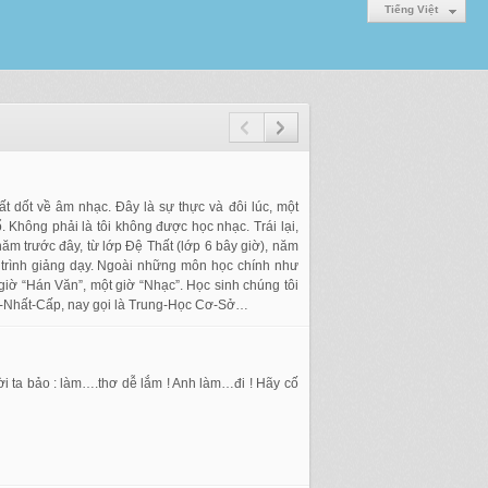
Tiếng Việt
t dốt về âm nhạc. Đây là sự thực và đôi lúc, một
. Không phải là tôi không được học nhạc. Trái lại,
năm trước đây, từ lớp Đệ Thất (lớp 6 bây giờ), năm
trình giảng dạy. Ngoài những môn học chính như
giờ “Hán Văn”, một giờ “Nhạc”. Học sinh chúng tôi
 Đệ-Nhất-Cấp, nay gọi là Trung-Học Cơ-Sở…
 ta bảo : làm….thơ dễ lắm ! Anh làm…đi ! Hãy cố