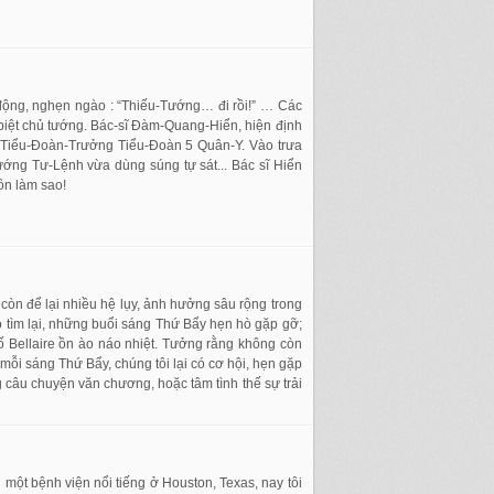
ộng, nghẹn ngào : “Thiếu-Tướng… đi rồi!” … Các
biệt chủ tướng. Bác-sĩ Đàm-Quang-Hiển, hiện định
m Tiểu-Đoàn-Trưởng Tiểu-Đoàn 5 Quân-Y. Vào trưa
ớng Tư-Lệnh vừa dùng súng tự sát... Bác sĩ Hiển
ồn làm sao!
còn để lại nhiều hệ lụy, ảnh hưởng sâu rộng trong
ó tìm lại, những buổi sáng Thứ Bẩy hẹn hò gặp gỡ;
 Bellaire ồn ào náo nhiệt. Tưởng rằng không còn
mỗi sáng Thứ Bẩy, chúng tôi lại có cơ hội, hẹn gặp
 câu chuyện văn chương, hoặc tâm tình thế sự trải
 một bệnh viện nổi tiếng ở Houston, Texas, nay tôi