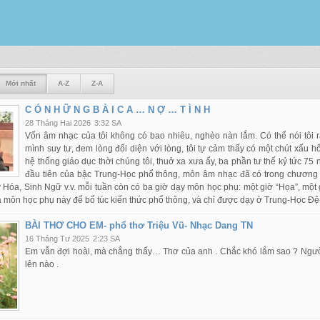
Mới nhất
A-Z
Z-A
C Ó N H Ữ N G B À I C A … N Ợ … T Ì N H
28 Tháng Hai 2026
3:32 SA
Vốn âm nhạc của tôi không có bao nhiêu, nghèo nàn lắm. Có thể nói tôi rấ
mình suy tư, đem lòng đối diện với lòng, tôi tự cảm thấy có một chút xấu hổ
hệ thống giáo dục thời chúng tôi, thuở xa xưa ấy, ba phần tư thế kỷ tức 75 
đầu tiên của bậc Trung-Học phổ thông, môn âm nhạc đã có trong chương 
ý Hóa, Sinh Ngữ v.v. mỗi tuần còn có ba giờ dạy môn học phụ: một giờ “Họa”, một 
 ba môn học phụ này để bổ túc kiến thức phổ thông, và chỉ được dạy ở Trung-Học
BÀI THƠ CHO EM- phổ thơ Triệu Vũ- Nhạc Dang TN
16 Tháng Tư 2025
2:23 SA
Em vẫn đợi hoài, mà chẳng thấy… Thơ của anh . Chắc khó lắm sao ? Người
lên nào .