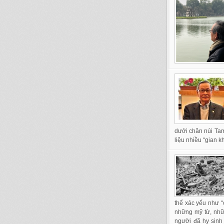
dưới chân núi Tam-
liệu nhiều “gian k
thể xác yếu như “
những mỹ từ, nhữ
người đã hy sinh