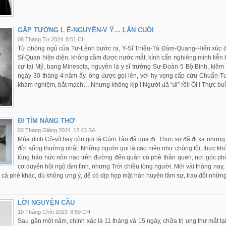
GẶP TƯỚNG L Ê-NGUYÊN-V Ỹ… LẦN CUỐI
08 Tháng Tư 2024
8:51 CH
Từ phòng ngủ của Tư-Lệnh bước ra, Y-Sĩ Thiếu-Tá Đàm-Quang-Hiển xúc đ
Sĩ-Quan hiện diện, không cầm được nước mắt, kính cẩn nghiêng mình tiễn 
cư tại Mỹ, bang Minesota, nguyên là y sĩ trưởng Sư-Đoàn 5 Bộ Binh, kiê
ngày 30 tháng 4 năm ấy, ông được gọi lên, với hy vọng cấp cứu Chuẩn-Tư
khám nghiệm, bắt mạch….Nhưng không kịp ! Người đã “đi” rồi! Ôi ! Thực bu
ĐI TÌM NÀNG THƠ
03 Tháng Giêng 2024
12:43 SA
Mùa dịch Cô-vít hay còn gọi là Cúm Tàu đã qua đi. Thực sự đã đi xa nhưng 
đời sống thường nhật. Những người gọi là cao niên như chúng tôi, thực kh
lòng háo hức nôn nao trên đường đến quán cà phê thân quen, nơi góc phố
cơ duyên hội ngộ tâm tình, nhưng Trời chiều lòng người. Mới vài tháng nay, 
 cà phê khác, dù không ưng ý, để có dịp họp mặt hàn huyên tâm sự, trao đổi những
LỜI NGUYỆN CẦU
10 Tháng Chín 2023
8:59 CH
Sau gần một năm, chính xác là 11 tháng và 15 ngày, chữa trị ung thư mắt tại