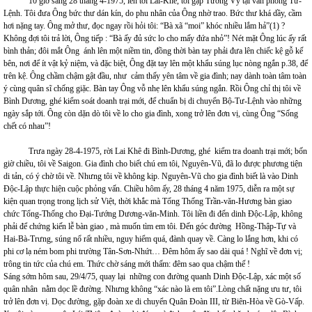
10 giờ sáng 28 tháng 4-1975, lên tới Lai-Khê, tôi gặp Tướng Vỹ tại văn phòng Tư-
Lệnh. Tôi đưa Ông bức thư dán kín, do phu nhân của Ông nhờ trao. Bức thư khá dầy, cầm
hơi nặng tay. Ông mở thư, đọc ngay rồi hỏi tôi: “Bà xã “moi” khóc nhiều lắm hả”(1) ?
Không đợi tôi trả lời, Ông tiếp : “Bà ấy đủ sức lo cho mấy đứa nhỏ”! Nét mặt Ông lúc ấy rất
bình thản; đôi mắt Ông ánh lên một niềm tin, đồng thời bàn tay phải đưa lên chiếc kệ gỗ kế
bên, nơi để ít vật kỷ niệm, và đặc biệt, Ông đặt tay lên một khẩu súng lục nòng ngắn p.38, để
trên kệ. Ông chầm chậm gật đầu, như cảm thấy yên tâm về gia đình; nay dành toàn tâm toàn
ý cùng quân sĩ chống giặc. Bàn tay Ông vỗ nhẹ lên khẩu súng ngắn. Rồi Ông chỉ thị tôi về
Bình Dương, ghé kiểm soát doanh trại mới, để chuẩn bị di chuyển Bộ-Tư-Lệnh vào những
ngày sắp tới. Ông còn dặn dò tôi về lo cho gia đình, xong trở lên đơn vị, cùng Ông “Sống
chết có nhau”!
Trưa ngày 28-4-1975, rời Lai Khê đi Bình-Dương, ghé kiểm tra doanh trại mới; bốn
giờ chiều, tôi về Saigon. Gia đình cho biết chú em tôi, Nguyên-Vũ, đã lo được phương tiện
di tản, có ý chờ tôi về. Nhưng tôi về không kịp. Nguyên-Vũ cho gia đình biết là vào Dinh
Độc-Lập thực hiện cuộc phỏng vấn. Chiều hôm ấy, 28 tháng 4 năm 1975, diễn ra một sự
kiện quan trọng trong lịch sử Việt, thời khắc mà Tổng Thống Trần-văn-Hương bàn giao
chức Tổng-Thống cho Đại-Tướng Dương-văn-Minh. Tôi liền đi đến dinh Độc-Lập, không
phải để chứng kiến lễ bàn giao , mà muốn tìm em tôi. Đến góc đường Hồng-Thập-Tự và
Hai-Bà-Trưng, súng nổ rất nhiều, nguy hiểm quá, đành quay về. Càng lo lắng hơn, khi có
phi cơ lạ ném bom phi trường Tân-Sơn-Nhứt… Đêm hôm ấy sao dài quá ! Nghĩ về đơn vị;
trông tin tức của chú em. Thức chờ sáng mới thấm: đêm sao qua chậm thế !
Sáng sớm hôm sau, 29/4/75, quay lại những con đường quanh Dinh Độc-Lập, xác một số
quân nhân nằm dọc lề đường. Nhưng không “xác nào là em tôi”.Lòng chất nặng ưu tư, tôi
trở lên đơn vị. Dọc đường, gặp đoàn xe di chuyển Quân Đoàn III, từ Biên-Hòa về Gò-Vấp.