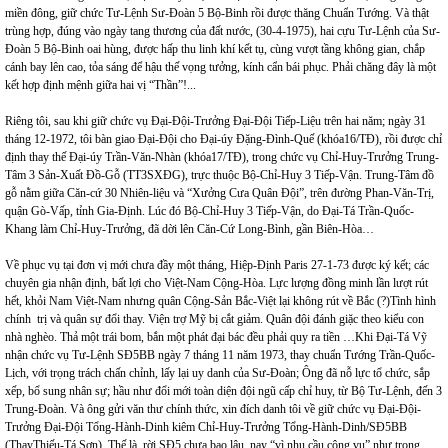
miền đông, giữ chức Tư-Lệnh Sư-Đoàn 5 Bộ-Binh rồi được thăng Chuẩn Tướng. Và thật
trùng hợp, đúng vào ngày tang thương của đất nước, (30-4-1975), hai cựu Tư-Lệnh của Sư-
Đoàn 5 Bộ-Binh oai hùng, được hấp thu linh khí kết tụ, cùng vượt tầng không gian, chắp
cánh bay lên cao, tỏa sáng để hậu thế vọng tưởng, kính cẩn bái phục. Phải chăng đây là một
kết hợp định mệnh giữa hai vị “Thần”!...
Riêng tôi, sau khi giữ chức vụ Đại-Đội-Trưởng Đại-Đội Tiếp-Liệu trên hai năm; ngày 31
tháng 12-1972, tôi bàn giao Đại-Đội cho Đại-úy Đặng-Đình-Quế (khóa16/TĐ), rồi được chỉ
định thay thế Đại-úy Trần-Văn-Nhàn (khóa17/TĐ), trong chức vụ Chỉ-Huy-Trưởng Trung-
Tâm 3 Sản-Xuất Đồ-Gỗ (TT3SXĐG), trực thuộc Bộ-Chỉ-Huy 3 Tiếp-Vận. Trung-Tâm đồ
gỗ nằm giữa Căn-cứ 30 Nhiên-liệu và “Xưởng Cưa Quân Đội”, trên đường Phan-Văn-Trị,
quận Gò-Vấp, tỉnh Gia-Định. Lúc đó Bộ-Chỉ-Huy 3 Tiếp-Vận, do Đại-Tá Trần-Quốc-
Khang làm Chỉ-Huy-Trưởng, đã dời lên Căn-Cứ Long-Bình, gần Biên-Hòa…
Về phục vụ tại đơn vị mới chưa đầy một tháng, Hiệp-Định Paris 27-1-73 được ký kết; các
chuyên gia nhận định, bất lợi cho Việt-Nam Cộng-Hòa. Lực lượng đồng minh lần lượt rút
hết, khỏi Nam Việt-Nam nhưng quân Cộng-Sản Bắc-Việt lại không rút về Bắc (?)Tình hình
chính trị và quân sự đổi thay. Viện trợ Mỹ bị cắt giảm. Quân đội đánh giặc theo kiểu con
nhà nghèo. Thả một trái bom, bắn một phát đại bác đều phải quy ra tiền …Khi Đại-Tá Vỹ
nhận chức vụ Tư-Lệnh SĐ5BB ngày 7 tháng 11 năm 1973, thay chuẩn Tướng Trần-Quốc-
Lịch, với trọng trách chấn chỉnh, lấy lại uy danh của Sư-Đoàn; Ông đã nỗ lực tổ chức, sắp
xếp, bổ sung nhân sự; hầu như đổi mới toàn diện đội ngũ cấp chỉ huy, từ Bộ Tư-Lệnh, đến 3
Trung-Đoàn. Và ông gửi văn thư chính thức, xin đích danh tôi về giữ chức vụ Đại-Đội-
Trưởng Đại-Đội Tổng-Hành-Dinh kiêm Chỉ-Huy-Trưởng Tổng-Hành-Dinh/SĐ5BB
(ThayThiếu-Tá Sơn). Thế là, rời SĐ5 chưa bao lâu, nay “vì nhu cầu công vụ” như trong