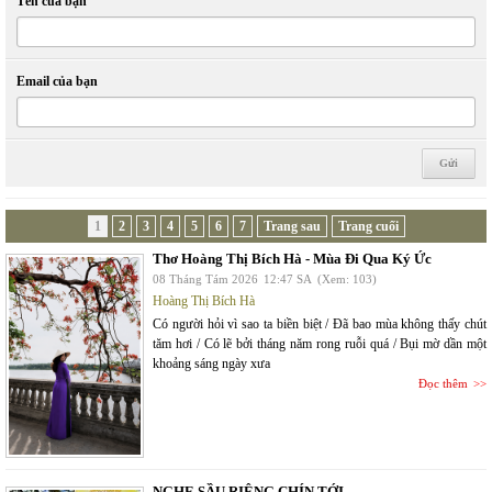
Tên của bạn
Email của bạn
1
2
3
4
5
6
7
Trang sau
Trang cuối
Thơ Hoàng Thị Bích Hà - Mùa Đi Qua Ký Ức
08 Tháng Tám 2026
12:47 SA
(Xem: 103)
Hoàng Thị Bích Hà
Có người hỏi vì sao ta biền biệt / Đã bao mùa không thấy chút
tăm hơi / Có lẽ bởi tháng năm rong ruỗi quá / Bụi mờ dần một
khoảng sáng ngày xưa
Đọc thêm
NGHE SẦU RIÊNG CHÍN TỚI