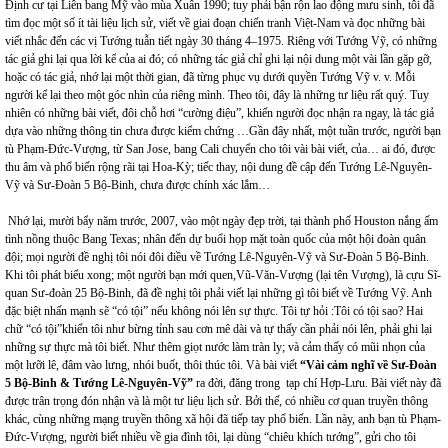
Định cư tại Liên bang Mỹ vào mùa Xuân 1990; tuy phải bận rộn lao động mưu sinh, tôi đã
tìm đọc một số ít tài liệu lịch sử, viết về giai đoạn chiến tranh Việt-Nam và đọc những bài
viết nhắc đến các vị Tướng tuẫn tiết ngày 30 tháng 4–1975. Riêng với Tướng Vỹ, có những
tác giả ghi lại qua lời kể của ai đó; có những tác giả chỉ ghi lại nội dung một vài lần gặp gỡ,
hoặc có tác giả, nhớ lại một thời gian, đã từng phục vụ dưới quyền Tướng Vỹ v. v. Mỗi
người kể lại theo một góc nhìn của riêng mình. Theo tôi, đây là những tư liệu rất quý. Tuy
nhiên có những bài viết, đôi chỗ hơi “cường điệu”, khiến người đọc nhận ra ngay, là tác giả
dựa vào những thông tin chưa được kiểm chứng …Gần đây nhất, một tuần trước, người bạn
tù Phạm-Đức-Vượng, từ San Jose, bang Cali chuyển cho tôi vài bài viết, của… ai đó, được
thu âm và phổ biến rộng rãi tại Hoa-Kỳ; tiếc thay, nội dung đề cập đến Tướng Lê-Nguyên-
Vỹ và Sư-Đoàn 5 Bộ-Binh, chưa được chính xác lắm…
Nhớ lại, mười bẩy năm trước, 2007, vào một ngày đẹp trời, tại thành phố Houston nắng ấm
tình nồng thuộc Bang Texas; nhân đến dự buổi họp mặt toàn quốc của một hội đoàn quân
đội; mọi người đề nghị tôi nói đôi điều về Tướng Lê-Nguyên-Vỹ và Sư-Đoàn 5 Bộ-Binh.
Khi tôi phát biểu xong; một người bạn mới quen,Vũ-Văn-Vượng (lại tên Vượng), là cựu Sĩ-
quan Sư-đoàn 25 Bộ-Binh, đã đề nghị tôi phải viết lại những gì tôi biết về Tướng Vỹ. Anh
đặc biệt nhấn mạnh sẽ “có tội” nếu không nói lên sự thực. Tôi tự hỏi :Tôi có tội sao? Hai
chữ “có tội”khiến tôi như bừng tỉnh sau cơn mê dài và tự thấy cần phải nói lên, phải ghi lại
những sự thực mà tôi biết. Như thêm giọt nước làm tràn ly; và cảm thấy có mũi nhọn của
một lưỡi lê, đâm vào lưng, nhói buốt, thôi thúc tôi. Và bài viết
“Vài cảm nghĩ về Sư-Đoàn
5
Bộ-Binh & Tướng Lê-Nguyên-Vỹ”
ra đời, đăng trong tạp chí Hợp-Lưu. Bài viết này đã
được trân trọng đón nhận và là một tư liệu lịch sử. Bởi thế, có nhiều cơ quan truyền thông
khác, cùng những mạng truyền thông xã hội đã tiếp tay phổ biến. Lần này, anh bạn tù Phạm-
Đức-Vượng, người biết nhiều về gia đình tôi, lại dùng “chiêu khích tướng”, gửi cho tôi