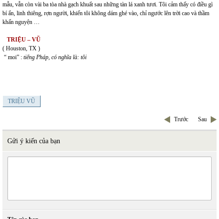
mẫu, vẫn còn vài ba tòa nhà gạch khuất sau những tàn lá xanh tươi. Tôi cảm thấy có điều gì
bí ẩn, linh thiêng, rợn người, khiến tôi không dám ghé vào, chỉ ngước lên trời cao và thầm
khấn nguyện …
TRIỆU – VŨ
( Houston, TX )
“ moi” :
tiếng Pháp, có nghĩa là: tôi
TRIỆU VŨ
Trước
Sau
Gửi ý kiến của bạn