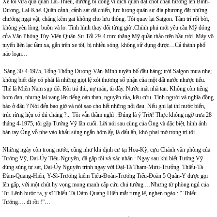
Xe tôi vừa qua quận Lái-Thiêu, đường bị đóng vì địch quân đặt chốt chặn hướng lên Bình-
Dương, Lai-Khê. Quân cảnh, cảnh sát dã chiến, lực lượng quân sự địa phương đặt những
chướng ngại vật, chăng kẽm gai không cho lưu thông. Tôi quay lại Saigon. Tâm trí rối bời,
không yên lòng, buồn và lo. Tình hình thay đổi từng giờ .Chính phủ mới yêu cầu Mỹ đóng
cửa Văn Phòng Tùy-Viên Quân-Sự.Tối 29-4 trực thăng Mỹ quần thảo trên bầu trời. Máy vô
tuyến liên lạc tầm xa, gắn trên xe tôi, bị nhiễu sóng, không sử dụng được…Cả thành phố
náo loạn…
Sáng 30-4-1975, Tổng-Thống Dương-Văn-Minh tuyên bố đầu hàng; trời Saigon mưa nhẹ;
không biết đây có phải là những giọt lệ xót thương số phận của một đất nước nhược tiểu.
Thế là Miền Nam sụp đổ. Rồi trả thù, nợ máu, tù đầy. Nước mất nhà tan. Không còn tiếng
bom đạn, nhưng lại vang lên tiếng oán than, nguyền rủa, kêu cứu. Tình người và nghĩa đồng
bào ở đâu ? Nói đến bao giờ và nói sao cho hết những nỗi đau. Nếu ghi lại thì nước biển,
trúc rừng liệu có đủ chăng ?... Tôi vẫn thầm nghĩ : Đúng là ý Trời! Thực không ngờ trưa 28
tháng 4-1975, tôi gặp Tướng Vỹ lần cuối. Lời nói sau cùng của Ông và đặc biệt, hình ảnh
bàn tay Ông vỗ nhẹ vào khẩu súng ngắn hôm ấy, là dấu ấn, khó phai mờ trong trí tôi …
Những ngày còn trong nước, cũng như khi định cư tại Hoa-Kỳ, cựu Chánh văn phòng của
Tướng Vỹ, Đại-Úy Tiêu-Nguyên, đã gặp tôi và xác nhận : Ngay sau khi biết Tướng Vỹ
dùng súng tự sát, Đại-Úy Nguyên trình ngay với Đại-Tá Tham-Mưu-Trưởng. Thiếu-Tá
Đàm-Quang-Hiển, Y-Sĩ-Trưởng kiêm Tiểu-Đoàn-Trưởng Tiểu-Đoàn 5 Quân-Y được gọi
lên gấp, với một chút hy vọng mong manh cấp cứu chủ tướng …Nhưng từ phòng ngủ của
Tư-Lệnh bước ra, y sĩ Thiếu-Tá Đàm-Quang-Hiển mắt rưng lệ, nghẹn ngào : “ Thiếu-
Tướng…. đi rồi !”…