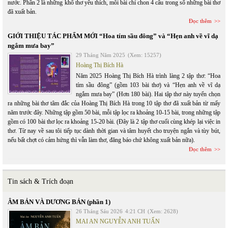
nước. Phần 2 là những khổ thơ yêu thích, mỗi bài chỉ chon 4 câu trong số những bài thơ
đã xuất bản.
Đọc thêm
GIỚI THIỆU TÁC PHẨM MỚI “Hoa tím sầu đông” và “Hẹn anh về vĩ dạ
ngắm mưa bay”
29 Tháng Năm 2025
(Xem: 15257)
Hoàng Thị Bích Hà
Năm 2025 Hoàng Thị Bích Hà trình làng 2 tập thơ: “Hoa
tím sầu đông” (gồm 103 bài thơ) và “Hẹn anh về vĩ dạ
ngắm mưa bay” (Hơn 180 bài). Hai tập thơ này tuyển chọn
ra những bài thơ tâm đắc của Hoàng Thị Bích Hà trong 10 tập thơ đã xuất bản từ mấy
năm trước đây. Những tập gồm 50 bài, mỗi tập lọc ra khoảng 10-15 bài, trong những tập
gồm có 100 bài thơ lọc ra khoảng 15-20 bài. (Đây là 2 tập thơ cuối cùng khép lại việc in
thơ. Từ nay về sau tôi tiếp tục dành thời gian và tâm huyết cho truyện ngắn và tùy bút,
nếu bất chợt có cảm hứng thì vẫn làm thơ, đăng báo chứ không xuất bản nữa).
Đọc thêm
Tin sách & Trích đoạn
ÂM BẢN VÀ DƯƠNG BẢN (phần 1)
26 Tháng Sáu 2026
4:21 CH
(Xem: 2628)
MAI AN NGUYỄN ANH TUẤN