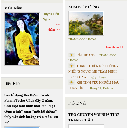
XÓM BỜ MƯƠNG
MỘT NĂM
Huỳnh Liễu
Ngạn
Đọc
thêm
PHẠM NGỌC LƯƠNG
Đọc thêm
CÁT HOANG
PHẠM NGỌC
LƯƠNG
THÁNH THIÊN NỮ TƯỚNG -
NHỮNG NGƯỜI MẸ TRẦM MÌNH
TRÊN SÔNG
Nguyệt Quỳnh
KHI TÌNH YÊU NHUỐM MÀU
Biên Khảo
TOAN TÍNH
Hoàng Thị Bích Hà
Sau lễ động thổ Dự án Kênh
Funan Techo Cách đây 2 năm,
Phỏng Vấn
Cần một tầm nhìn mới: từ "một
công trình" sang "một hệ thống"
TRÒ CHUYỆN VỚI NHÀ THƠ
thủy văn ảnh hưởng trên toàn lưu
TRANG CHÂU
vực