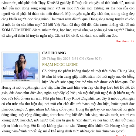
năm trước, nhà phê bình Thụy Khuê đã gọi đây là "một câu chuyện cổ tích kinh dị", nơi cái
chết của một dòng sông song hành với sự mục rữa của môi trường, sự tha hóa của con
người và số phận bi thảm của một đứa trẻ. Một truyện ngắn đầy chất thơ, nhưng càng đẹp
càng khiến người đọc rùng mình. Hai mươi năm đã trôi qua. Dòng sông trong truyện có còn
là một ẩn dụ của hôm nay? Xã hội Việt Nam đã thay đổi đến đâu trước những vấn đề mà
XÓM BỜ MƯƠNG đặt ra: môi trường, bạo lực, sự vô cảm, và phẩm giá con người? Chúng
tôi xin giới thiệu lại truyện ngắn này. Câu trả lời, có lẽ, xin dành cho mỗi bạn đọc.
Đọc thêm
CÁT HOANG
29 Tháng Bảy 2026
3:34 CH
(Xem: 926)
PHẠM NGỌC LƯƠNG
Có những tác phẩm không thuộc về một thời điểm. Chúng lặng
lẽ nằm lại trên trang giấy nhiều năm, rồi một ngày nào đó bỗng
hiện lên với sức nặng như thể vừa mới được viết hôm qua. Cát
Hoang là một truyện ngắn như vậy. Lần đầu xuất hiện trên Tạp chí Hợp Lưu bởi lối viết tối
giản, đứt đoạn như điện ảnh, ngôn ngữ đầy ký hiệu, và một thế giới nghệ thuật khiến người
đọc vừa bối rối vừa ám ảnh. Nhà phê bình Thụy Khuê từng nhận xét đây là một truyện ngắn
có cấu trúc của thơ hiện đại, nơi mỗi câu chữ đều trở thành một ám hiệu, buộc người đọc
phải đọc bằng trực giác nhiều hơn bằng cốt truyện. Trong thế giới ấy, có một bãi đất nổi giữa
dòng sông, một cộng đồng sống như chưa từng biết đến ánh sáng của văn minh, nơi trẻ em
không được học chữ, nơi người biết chữ bị gọi là "con điên", và nơi bạo lực dần trở thành
trật tự bình thường. Đó là một không gian hư cấu. Nhưng điều khiến Cát Hoang sống mãi
không nằm ở tính hư cấu ấy, mà ở khả năng đánh thức những câu hỏi chưa bao giờ cũ: