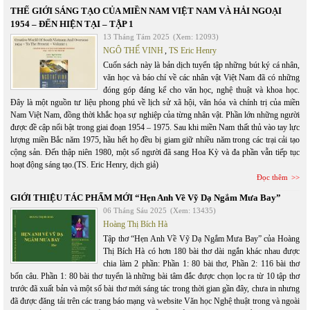
THẾ GIỚI SÁNG TẠO CỦA MIỀN NAM VIỆT NAM VÀ HẢI NGOẠI
1954 – ĐẾN HIỆN TẠI – TẬP 1
13 Tháng Tám 2025
(Xem: 12093)
NGÔ THẾ VINH
,
TS Eric Henry
Cuốn sách này là bản dịch tuyển tập những bút ký cá nhân,
văn học và báo chí về các nhân vật Việt Nam đã có những
đóng góp đáng kể cho văn học, nghệ thuật và khoa học.
Đây là một nguồn tư liệu phong phú về lịch sử xã hội, văn hóa và chính trị của miền
Nam Việt Nam, đồng thời khắc họa sự nghiệp của từng nhân vật. Phần lớn những người
được đề cập nổi bật trong giai đoạn 1954 – 1975. Sau khi miền Nam thất thủ vào tay lực
lượng miền Bắc năm 1975, hầu hết họ đều bị giam giữ nhiều năm trong các trại cải tạo
cộng sản. Đến thập niên 1980, một số người đã sang Hoa Kỳ và đa phần vẫn tiếp tục
hoạt động sáng tạo.(TS. Eric Henry, dịch giả)
Đọc thêm
GIỚI THIỆU TÁC PHẨM MỚI “Hẹn Anh Về Vỹ Dạ Ngắm Mưa Bay”
06 Tháng Sáu 2025
(Xem: 13435)
Hoàng Thị Bích Hà
Tập thơ “Hẹn Anh Về Vỹ Dạ Ngắm Mưa Bay” của Hoàng
Thị Bích Hà có hơn 180 bài thơ dài ngắn khác nhau được
chia làm 2 phần: Phần 1: 80 bài thơ, Phần 2: 116 bài thơ
bốn câu. Phần 1: 80 bài thơ tuyển là những bài tâm đắc được chọn lọc ra từ 10 tập thơ
trước đã xuất bản và một số bài thơ mới sáng tác trong thời gian gần đây, chưa in nhưng
đã được đăng tải trên các trang báo mạng và website Văn học Nghệ thuật trong và ngoài