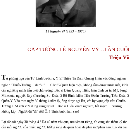
Lê Nguyên Vỹ
(
1933
–
1975
)
GẶP TƯỚNG LÊ-NGUYÊN-VỸ…LẦN CUỐI
Triệu Vũ
T
ừ phòng ngủ của Tư-Lệnh bước ra, Y-Sĩ Thiếu-Tá Đàm-Quang-Hiển xúc động, nghẹn
ngào : “Thiếu-Tướng… đi rồi!” … Các Sĩ-Quan hiện diện, không cầm được nước mắt, kính
cẩn nghiêng mình tiễn biệt chủ tướng. Bác-sĩ Đàm-Quang-Hiển, hiện định cư tại Mỹ, bang
Minesota, nguyên là y sĩ trưởng Sư-Đoàn 5 Bộ Binh, kiêm Tiểu-Đoàn-Trưởng Tiểu-Đoàn 5
Quân-Y. Vào trưa ngày 30 tháng 4 năm ấy, ông được gọi lên, với hy vọng cấp cứu Chuẩn-
Tướng Tư-Lệnh vừa dùng súng tự sát... Bác sĩ Hiển khám nghiệm, bắt mạch….Nhưng
không kịp ! Người đã “đi” rồi! Ôi ! Thực buồn làm sao!
Lại sắp tới ngày 30 tháng 4 ! Đã 49 năm trôi qua, nơi tâm tư riêng, từ vùng sâu thẳm ký ức
của mỗi người, của nhiều người; tưởng rằng đã quên hoặc đã phai mờ phần nào. Có khi cái