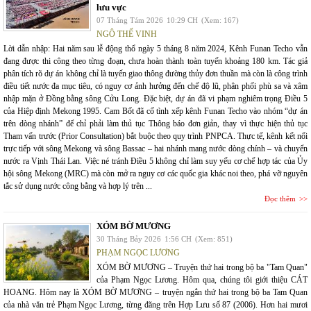
lưu vực
07 Tháng Tám 2026
10:29 CH
(Xem: 167)
NGÔ THẾ VINH
Lời dẫn nhập: Hai năm sau lễ động thổ ngày 5 tháng 8 năm 2024, Kênh Funan Techo vẫn
đang được thi công theo từng đoạn, chưa hoàn thành toàn tuyến khoảng 180 km. Tác giả
phân tích rõ dự án không chỉ là tuyến giao thông đường thủy đơn thuần mà còn là công trình
điều tiết nước đa mục tiêu, có nguy cơ ảnh hưởng đến chế độ lũ, phân phối phù sa và xâm
nhập mặn ở Đồng bằng sông Cửu Long. Đặc biệt, dự án đã vi phạm nghiêm trọng Điều 5
của Hiệp định Mekong 1995. Cam Bốt đã cố tình xếp kênh Funan Techo vào nhóm “dự án
trên dòng nhánh” để chỉ phải làm thủ tục Thông báo đơn giản, thay vì thực hiện thủ tục
Tham vấn trước (Prior Consultation) bắt buộc theo quy trình PNPCA. Thực tế, kênh kết nối
trực tiếp với sông Mekong và sông Bassac – hai nhánh mang nước dòng chính – và chuyển
nước ra Vịnh Thái Lan. Việc né tránh Điều 5 không chỉ làm suy yếu cơ chế hợp tác của Ủy
hội sông Mekong (MRC) mà còn mở ra nguy cơ các quốc gia khác noi theo, phá vỡ nguyên
tắc sử dụng nước công bằng và hợp lý trên ...
Đọc thêm
XÓM BỜ MƯƠNG
30 Tháng Bảy 2026
1:56 CH
(Xem: 851)
PHẠM NGỌC LƯƠNG
XÓM BỜ MƯƠNG – Truyện thứ hai trong bộ ba "Tam Quan"
của Phạm Ngọc Lương. Hôm qua, chúng tôi giới thiệu CÁT
HOANG. Hôm nay là XÓM BỜ MƯƠNG – truyện ngắn thứ hai trong bộ ba Tam Quan
của nhà văn trẻ Phạm Ngọc Lương, từng đăng trên Hợp Lưu số 87 (2006). Hơn hai mươi