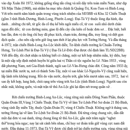
vào dịp Xuân Hè 1972; không giống tổng tấn công và nổi dậy trên toàn miền Nam, như dịp
Tết Mậu Thân (1968), mà nhắm ba mục tiêu chính là Quảng-Trị, Kon-Tum và Bình-Long.
Với trên mười năm hành quân trong vùng trách nhiệm của SĐ5BB và Khu 32 Chiến Thuật
(gồm 3 tỉnh Bình-Dương, Bình-Long, Phước-Long). Đại-Tá Vỹ thuộc lòng địa hình, địa
danh…những chi tiết, từ gốc đa cổ thụ kế bên ngôi miếu cổ; từ con suối nhỏ dưới chân
ngọn đồi dốc; từ con đường mòn, giao lộ đến cây cầu kiên cố hoặc đơn sơ… Đặc biệt, biết
bao lần, đơn vị do ông chỉ huy đã phục kích, chạm trán, đương đầu, truy lùng và diệt gọn
địch quân ...cho nên cấp trên giữ ông tạm thời ở lại phụ lực với Tướng Hưng. Và đầu tháng
4-1972, trận chiến Bình-Long An-Lộc khởi diễn; Tư-lệnh chiến trường là Chuẩn-Tướng
Hưng, Tư-Lệnh Phó là Đại-Tá Vỹ ( Đại-Tá Lê-Đức-Đạt được chỉ định làm TL/SĐ22BB).
Viết đến đây, tôi chợt nhận ra không biết có chăng, một sự kết hợp nhiệm mầu, kỳ diệu, hay
là một sắp xếp định mệnh huyền bí giữa hai vị Thần có tộc nguồn họ Lê. Năm 1933 , vùng
đất phương Nam, nơi Gia-Định thành, ngôi sao Lê-Văn-Hưng chào đời. Cũng năm 1933 ấy,
tại miền Bắc nước ta, nơi có thành Sơn-Tây, một vì sao khác Lê-Nguyên-Vỹ cũng xuất hiện,
lấp lánh trên không trung. Rồi do vận nước, duyên trời, gần bốn mươi năm sau, 1972, hai vì
sao ấy kết hợp, lung linh, chói rạng trên vùng trời An-Lộc (tỉnh Bình-Long). Người sau còn
nhắc mãi, không quên, và mặt trận tử thủ An-Lộc ghi lại đậm nét trong quân sử .
Rời chiến trường Bình-Long An-Lộc, vùng rừng núi miền Đông Nam Phần, thuộc
Quân-Đoàn III,Vùng 3 Chiến Thuật; Đại-Tá Vỹ về làm Tư-Lệnh-Phó Sư-đoàn 21 Bộ-Binh,
vùng sình lầy miền Tây, thuộc Quân-Đoàn IV, vùng 4 Chiến-Thuật. Không ngờ ít tháng sau,
tướng Hưng lại về làm Tư-Lệnh Sư-Đoàn 21 Bộ-Binh. Đã từng cùng chung sức, dẫn dắt
một đại đơn vị oai danh, từng chung lòng tử thủ An-Lộc, gần một trăm ngày “nghẹt
thở”trong hỏa ngục; nay lại sát cánh bên nhau, chỉ huy sư đoàn trấn giữ vùng cực nam đất
nước. Đầu tháng 11-1973, Đại-Tá Vỹ được chỉ định trở lại chiến trường xưa, vùng rừng núi