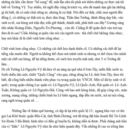
những tài liệu cần được “bổ sung” để, một lần nữa tôi phải nói thêm những sự thực mà tôi
biết về Tướng Vỹ. Tuy nhiên, tôi nghĩ đây cũng là trách vụ, nên đã mạnh dạn ghi lại những
gì tôi biết, dù có một chút riêng tư, nhưng là sự thật. Nói đến sự thật, chắc mọi người đều
đồng ý, có những sự thật nói ra, thực đau lòng. Thân làm Tướng, đánh đông dẹp bắc, vào
sinh ra tử, oai hùng nơi trận địa; trấn giữ thành, thành mất, phải tính sao đây? Gương sáng
tiền nhân Hoàng-Diệu, Nguyễn-Tri-Phương…còn đó. Chẳng lẽ để quân địch vào trói tay
đưa đi tù sao? Chắc không ai quên câu nói của người xưa : thà chết chứ không chịu nhục;
hay nói khác đi là chết vinh hơn sống nhục …
Chết vinh hơn sống nhục. Có những cái chết lưu danh thiên cổ. Có những cái chết để lại
tiếng xấu muôn đời. Người ta không thể chọn nơi mình sinh ra nhưng có thể chọn cho mình
một cái chết oai hùng, để lại tiếng thơm, sử sách lưu truyền mãi mãi, như 5 vị Tướng đã
làm…
Di cốt Tướng Lê-Nguyên-Vỹ đã đưa về an táng tại quê nhà ở Sơn-Tây, miền Bắc nước ta.
Suốt chiều dài cuộc chiến “Quốc Cộng” vừa qua, riêng dòng họ Lê, tỉnh Sơn-Tây, theo tôi
biết, đã cống hiến nhiều thành viên phục vụ trong quân lực VNCH. Một số đã hy sinh vì tổ
quốc; trong quân chủng Lục quân có: Lê-Nguyên-Vỹ, Lê-Quốc-Anh; Hải quân có: Lê–Anh-
Tuấn; Không quân có: Lê-Nguyên-Hải. Cùng với bao anh hùng khác, đã góp công sức, máu
xương, mạng sống; những chiến binh họ Lê hiên ngang, đáp đền ơn nước, trả nợ núi sông,
rạng ngời trong quân sử …
Những lần về thăm quê hương, có dịp đi lại trên quốc lộ 13 , ngang khu vực có tên
gọi Lai-Khê thuộc quận Bến-Cát, tỉnh Bình-Dương; nơi đã từng đặt bản doanh Bộ Tư-Lệnh
Sư-Đoàn 5 Bộ-Binh; hình như có điều gì huyền bí, không diễn tả được. Phải chăng anh hồn
của vị “thần” Lê-Nguyên-Vỹ như ẩn như hiện quanh đây. Vẫn những lô cao su trồng làm