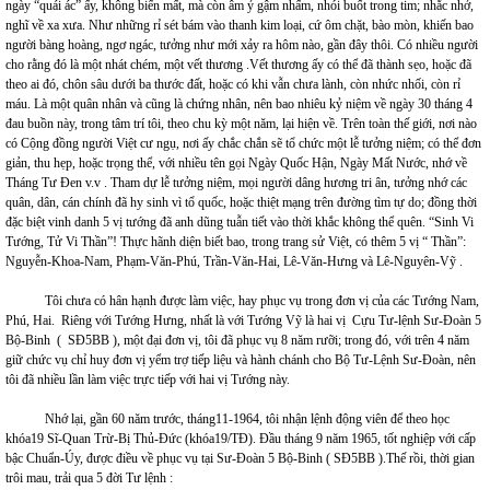
ngày “quái ác” ấy, không biến mất, mà còn âm ỷ gậm nhấm, nhói buốt trong tim; nhắc nhở,
nghĩ về xa xưa. Như những rỉ sét bám vào thanh kim loại, cứ ôm chặt, bào mòn, khiến bao
người bàng hoàng, ngơ ngác, tưởng như mới xảy ra hôm nào, gần đây thôi. Có nhiều người
cho rằng đó là một nhát chém, một vết thương .Vết thương ấy có thể đã thành sẹo, hoặc đã
theo ai đó, chôn sâu dưới ba thước đất, hoặc có khi vẫn chưa lành, còn nhức nhối, còn rỉ
máu. Là một quân nhân và cũng là chứng nhân, nên bao nhiêu kỷ niệm về ngày 30 tháng 4
đau buồn này, trong tâm trí tôi, theo chu kỳ một năm, lại hiện về. Trên toàn thế giới, nơi nào
có Cộng đồng người Việt cư ngụ, nơi ấy chắc chắn sẽ tổ chức một lễ tưởng niệm; có thể đơn
giản, thu hẹp, hoặc trọng thể, với nhiều tên gọi Ngày Quốc Hận, Ngày Mất Nước, nhớ về
Tháng Tư Đen v.v . Tham dự lễ tưởng niệm, mọi người dâng hương tri ân, tưởng nhớ các
quân, dân, cán chính đã hy sinh vì tổ quốc, hoặc thiệt mạng trên đường tìm tự do; đồng thời
đặc biệt vinh danh 5 vị tướng đã anh dũng tuẫn tiết vào thời khắc không thể quên. “Sinh Vi
Tướng, Tử Vi Thần”! Thực hãnh diện biết bao, trong trang sử Việt, có thêm 5 vị “ Thần”:
Nguyễn-Khoa-Nam, Phạm-Văn-Phú, Trần-Văn-Hai, Lê-Văn-Hưng và Lê-Nguyên-Vỹ .
Tôi chưa có hân hạnh được làm việc, hay phục vụ trong đơn vị của các Tướng Nam,
Phú, Hai. Riêng với Tướng Hưng, nhất là với Tướng Vỹ là hai vị Cựu Tư-lệnh Sư-Đoàn 5
Bộ-Binh ( SĐ5BB ), một đại đơn vị, tôi đã phục vụ 8 năm rưỡi; trong đó, với trên 4 năm
giữ chức vụ chỉ huy đơn vị yểm trợ tiếp liệu và hành chánh cho Bộ Tư-Lệnh Sư-Đoàn, nên
tôi đã nhiều lần làm việc trực tiếp với hai vị Tướng này.
Nhớ lại, gần 60 năm trước, tháng11-1964, tôi nhận lệnh động viên để theo học
khóa19 Sĩ-Quan Trừ-Bị Thủ-Đức (khóa19/TĐ). Đầu tháng 9 năm 1965, tốt nghiệp với cấp
bậc Chuẩn-Úy, được điều về phục vụ tại Sư-Đoàn 5 Bộ-Binh ( SĐ5BB ).Thế rồi, thời gian
trôi mau, trải qua 5 đời Tư lệnh :