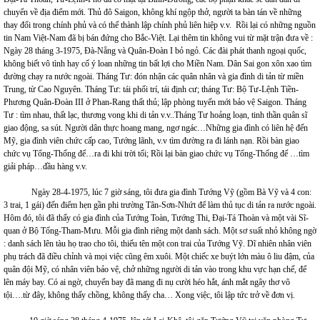
chuyển về địa điểm mới. Thủ đô Saigon, không khí ngộp thở, người ta bàn tán về những
thay đổi trong chính phủ và có thể thành lập chính phủ liên hiệp v.v. Rồi lại có những nguồn
tin Nam Việt-Nam đã bị bán đứng cho Bắc-Việt. Lại thêm tin không vui từ mặt trận đưa về :
Ngày 28 tháng 3-1975, Đà-Nẵng và Quân-Đoàn I bỏ ngỏ. Các đài phát thanh ngoại quốc,
không biết vô tình hay cố ý loan những tin bất lợi cho Miền Nam. Dân Sai gon xôn xao tìm
đường chạy ra nước ngoài. Tháng Tư: đón nhận các quân nhân và gia đình di tản từ miền
Trung, từ Cao Nguyên. Tháng Tư: tái phối trí, tái định cư; tháng Tư: Bộ Tư-Lệnh Tiền-
Phương Quân-Đoàn III ở Phan-Rang thất thủ; lập phòng tuyến mới bảo vệ Saigon. Tháng
Tư : tìm nhau, thất lạc, thương vong khi di tản v.v..Tháng Tư hoảng loạn, tinh thần quân sĩ
giao động, sa sút. Người dân thực hoang mang, ngơ ngác…Những gia đình có liên hệ đến
Mỹ, gia đình viên chức cấp cao, Tướng lãnh, v.v tìm đường ra đi lánh nạn. Rồi bàn giao
chức vụ Tổng-Thống để…ra đi khi trời tối; Rồi lại bàn giao chức vụ Tổng-Thống để …tìm
giải pháp…đầu hàng v.v.
Ngày 28-4-1975, lúc 7 giờ sáng, tôi đưa gia đình Tướng Vỹ (gồm Bà Vỹ và 4 con:
3 trai, 1 gái) đến điểm hẹn gần phi trường Tân-Sơn-Nhứt để làm thủ tục di tản ra nước ngoài.
Hôm đó, tôi đã thấy có gia đình của Tướng Toàn, Tướng Thi, Đại-Tá Thoàn và một vài Sĩ-
quan ở Bộ Tổng-Tham-Mưu. Mỗi gia đình riêng một danh sách. Một sơ suất nhỏ không ngờ
: danh sách lên tàu họ trao cho tôi, thiếu tên một con trai của Tướng Vỹ. Dĩ nhiên nhân viên
phụ trách đã điều chỉnh và mọi việc cũng êm xuôi. Một chiếc xe buýt lớn màu ô liu đậm, của
quân đội Mỹ, có nhân viên bảo vệ, chở những người di tản vào trong khu vực hạn chế, để
lên máy bay. Có ai ngờ, chuyến bay đã mang đi nụ cười héo hắt, ánh mắt ngây thơ vô
tội….từ đây, không thấy chồng, không thấy cha… Xong việc, tôi lập tức trở về đơn vị.