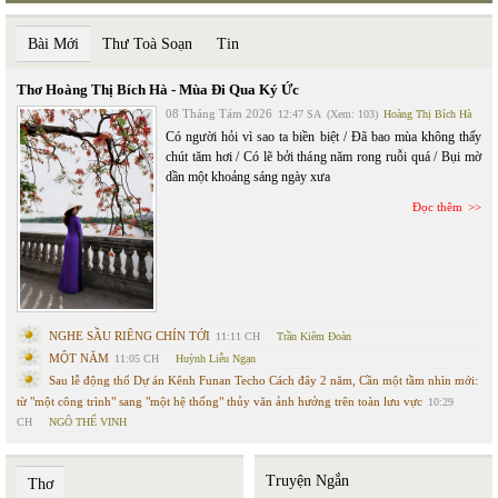
Bài Mới
Thư Toà Soạn
Tin
Thơ Hoàng Thị Bích Hà - Mùa Đi Qua Ký Ức
08 Tháng Tám 2026
12:47 SA
(Xem: 103)
Hoàng Thị Bích Hà
Có người hỏi vì sao ta biền biệt / Đã bao mùa không thấy
chút tăm hơi / Có lẽ bởi tháng năm rong ruỗi quá / Bụi mờ
dần một khoảng sáng ngày xưa
Đọc thêm
NGHE SẦU RIÊNG CHÍN TỚI
11:11 CH
Trần Kiêm Đoàn
MỘT NĂM
11:05 CH
Huỳnh Liễu Ngạn
Sau lễ động thổ Dự án Kênh Funan Techo Cách đây 2 năm, Cần một tầm nhìn mới:
từ "một công trình" sang "một hệ thống" thủy văn ảnh hưởng trên toàn lưu vực
10:29
CH
NGÔ THẾ VINH
Truyện Ngắn
Thơ