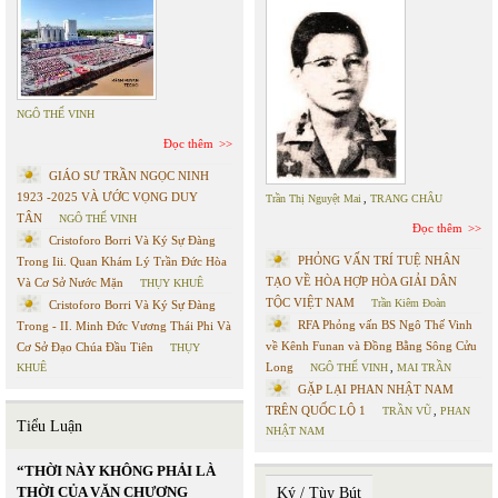
NGÔ THẾ VINH
Đọc thêm
GIÁO SƯ TRẦN NGỌC NINH
1923 -2025 VÀ ƯỚC VỌNG DUY
Trần Thị Nguyệt Mai
,
TRANG CHÂU
TÂN
NGÔ THẾ VINH
Đọc thêm
Cristoforo Borri Và Ký Sự Đàng
PHỎNG VẤN TRÍ TUỆ NHÂN
Trong Iii. Quan Khám Lý Trần Đức Hòa
TẠO VỀ HÒA HỢP HÒA GIẢI DÂN
Và Cơ Sở Nước Mặn
THỤY KHUÊ
TỘC VIỆT NAM
Trần Kiêm Đoàn
Cristoforo Borri Và Ký Sự Đàng
RFA Phỏng vấn BS Ngô Thế Vinh
Trong - II. Minh Đức Vương Thái Phi Và
về Kênh Funan và Đồng Bằng Sông Cửu
Cơ Sở Đạo Chúa Đầu Tiên
THỤY
Long
KHUÊ
NGÔ THẾ VINH
,
MAI TRẦN
GẶP LẠI PHAN NHẬT NAM
TRÊN QUỐC LỘ 1
TRẦN VŨ
,
PHAN
Tiểu Luận
NHẬT NAM
“THỜI NÀY KHÔNG PHẢI LÀ
THỜI CỦA VĂN CHƯƠNG
Ký / Tùy Bút