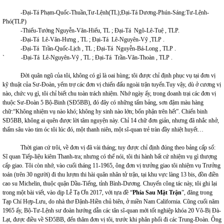
-Đại-Tá Phạm-Quốc-Thuần,Tư-Lệnh(TL);Đại-Tá Dương-Phún-Sáng:Tư-Lệnh-
Phó(TLP)
-Thiếu-Tướng Nguyễn-Văn-Hiếu, TL ; Đại-Tá Ngô-Lê-Tuệ , TLP.
-Đại-Tá Lê-Văn-Hưng , TL ; Đại-Tá Lê-Nguyên-Vỹ ,TLP .
-Đại-Tá Trần-Quốc-Lịch , TL ; Đại-Tá Nguyễn-Bá-Long , TLP .
` -Đại-Tá Lê-Nguyên-Vỹ , TL ; Đại-Tá Trần-Văn-Thoàn , TLP .
Đời quân ngũ của tôi, không có gì là oai hùng; tôi được chỉ định phục vụ tại đơn vị
kỹ thuật của Sư-Đoàn, yểm trợ các đơn vị chiến đấu ngoài trận tuyến.Tuy vậy, dù ở cương vị
nào, chức vụ gì, tôi chỉ biết chu toàn trách nhiệm. Nhớ ngày ấy, trong doanh trại các đơn vị
thuộc Sư-Đoàn 5 Bộ-Binh (SĐ5BB), đó đây có những tấm bảng, sơn đậm màu hàng
chữ:“Không nhiệm vụ nào khó; không hy sinh nào lớn; bổn phận trên hết”. Chiến binh
SĐ5BB, không ai quên được lời tâm nguyện này. Chỉ 14 chữ đơn giản, nhưng đã nhắc nhở,
thấm sâu vào tim óc tôi lúc đó, một thanh niên, một sĩ-quan trẻ tràn đầy nhiệt huyết…
Thời gian cứ trôi, về đơn vị đã vài tháng; tuy được chỉ định đúng theo bảng cấp số:
Sĩ quan Tiếp-liệu kiêm Thanh-tra; nhưng có thể nói, tôi thi hành bất cứ nhiệm vụ gì thượng
cấp giao. Tôi còn nhớ, vào cuối tháng 11-1965, ông đơn vị trưởng giao tôi nhiệm vụ Trưởng
toán (trên 30 người) đi thu lượm thi hài quân nhân tử trận, tại khu vực làng 13 bis, đồn điền
cao su Michelin, thuộc quận Dầu-Tiếng, tỉnh Bình-Dương. Chuyến công tác này, tôi ghi lại
trong một bài viết, vào dịp Lễ Tạ Ơn 2017, với tựa đề “
Phía Sau Mặt Trận
”, đăng trong
Tạp Chí Hợp-Lưu, do nhà thơ Đặnh-Hiền chủ biên, ở miền Nam California. Cũng cuối năm
1965 ấy, Bộ-Tư-Lệnh sư đoàn hướng dẫn các tân sĩ-quan mới tốt nghiệp khóa 20 Võ-Bị Đà-
Lạt, được điều về SĐ5BB, đến thăm đơn vị tôi, trước khi phân phối đi các Trung-Đoàn. Ông