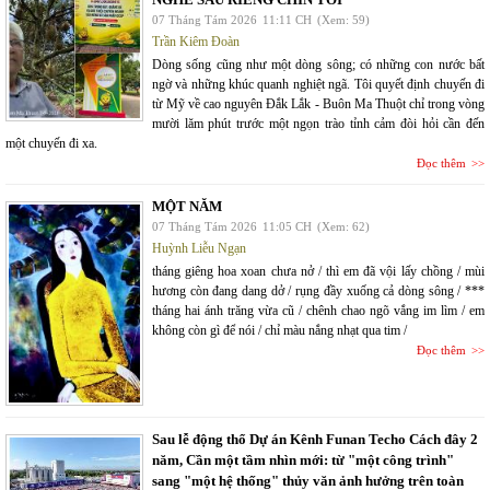
07 Tháng Tám 2026
11:11 CH
(Xem: 59)
Trần Kiêm Đoàn
Dòng sống cũng như một dòng sông; có những con nước bất
ngờ và những khúc quanh nghiệt ngã. Tôi quyết định chuyến đi
từ Mỹ về cao nguyên Đắk Lắk - Buôn Ma Thuột chỉ trong vòng
mười lăm phút trước một ngọn trào tỉnh cảm đòi hỏi cần đến
một chuyến đi xa.
Đọc thêm
MỘT NĂM
07 Tháng Tám 2026
11:05 CH
(Xem: 62)
Huỳnh Liễu Ngạn
tháng giêng hoa xoan chưa nở / thì em đã vội lấy chồng / mùi
hương còn đang dang dở / rụng đầy xuống cả dòng sông / ***
tháng hai ánh trăng vừa cũ / chênh chao ngõ vắng im lìm / em
không còn gì để nói / chỉ màu nắng nhạt qua tim /
Đọc thêm
Sau lễ động thổ Dự án Kênh Funan Techo Cách đây 2
năm, Cần một tầm nhìn mới: từ "một công trình"
sang "một hệ thống" thủy văn ảnh hưởng trên toàn