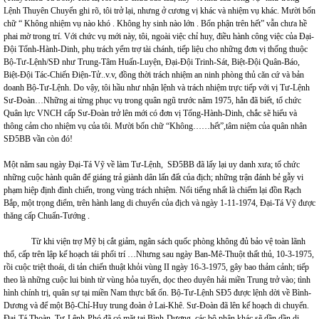
Lệnh Thuyên Chuyển ghi rõ, tôi trở lại, nhưng ở cương vị khác và nhiệm vụ khác. Mười bốn
chữ “ Không nhiệm vụ nào khó . Không hy sinh nào lớn . Bổn phận trên hết” vẫn chưa hề
phai mờ trong trí. Với chức vụ mới này, tôi, ngoài việc chỉ huy, điều hành công việc của Đại-
Đội Tổnh-Hành-Dinh, phụ trách yểm trợ tài chánh, tiếp liệu cho những đơn vị thống thuộc
Bộ-Tư-Lệnh/SĐ như Trung-Tâm Huấn-Luyện, Đại-Đội Trinh-Sát, Biệt-Đội Quân-Báo,
Biệt-Đội Tác-Chiến Điện-Tử..v.v, đồng thời trách nhiệm an ninh phòng thủ căn cứ và bản
doanh Bộ-Tư-Lệnh. Do vậy, tôi hầu như nhận lệnh và trách nhiệm trực tiếp với vị Tư-Lệnh
Sư-Đoàn…Những ai từng phục vụ trong quân ngũ trước năm 1975, hẳn đã biết, tổ chức
Quân lực VNCH cấp Sư-Đoàn trở lên mới có đơn vị Tổng-Hành-Dinh, chắc sẽ hiểu và
thông cảm cho nhiệm vụ của tôi. Mười bốn chữ “Không……hết”,tâm niệm của quân nhân
SĐ5BB vần còn đó!
Một năm sau ngày Đại-Tá Vỹ về làm Tư-Lệnh, SĐ5BB đã lấy lại uy danh xưa; tổ chức
những cuộc hành quân để giáng trả giành dân lấn đất của địch; những trận đánh bẻ gẫy vi
phạm hiệp định đình chiến, trong vùng trách nhiệm. Nổi tiếng nhất là chiếm lại đồn Rạch
Bắp, một trọng điểm, trên hành lang di chuyển của địch và ngày 1-11-1974, Đại-Tá Vỹ được
thăng cấp Chuẩn-Tướng .
Từ khi viện trợ Mỹ bị cắt giảm, ngân sách quốc phòng không đủ bảo vệ toàn lãnh
thổ, cấp trên lập kế hoạch tái phối trí …Nhưng sau ngày Ban-Mê-Thuột thất thủ, 10-3-1975,
rồi cuộc triệt thoái, di tản chiến thuật khỏi vùng II ngày 16-3-1975, gây bao thảm cảnh; tiếp
theo là những cuộc lui binh từ vùng hỏa tuyến, dọc theo duyên hải miền Trung trở vào; tình
hình chính trị, quân sự tại miền Nam thực bất ổn. Bộ-Tư-Lệnh SĐ5 được lệnh dời về Bình-
Dương và để một Bộ-Chỉ-Huy trung đoàn ở Lai-Khê. Sư-Đoàn đã lên kế hoạch di chuyển.
Đại-Tá Thoàn, Tư-Lệnh-Phó đã có mặt tại Bình-Dương, các bộ phận khác sẽ dần dần di