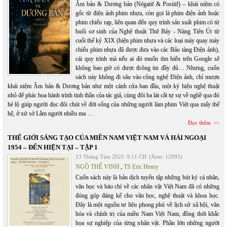
Âm bản & Dương bản (Négatif & Positif) – khái niệm có
gốc từ điện ảnh phim nhựa, còn gọi là phim điện ảnh hoặc
phim chiếu rạp, liên quan đến quy trình sản xuất phim có từ
buổi sơ sinh của Nghệ thuật Thứ Bảy - Nàng Tiên Út từ
cuối thế kỷ XIX (hiện phim nhựa và các loại máy quay máy
chiếu phim nhựa đã được đưa vào các Bảo tàng Điện ảnh),
cái quy trình mà nếu ai đó muốn tìm hiểu trên Google sẽ
không bao giờ có được thông tin đầy đủ… Nhưng, cuốn
sách này không đi sâu vào công nghệ Điện ảnh, chỉ mượn
khái niệm Âm bản & Dương bản như một cánh cửa ban đầu, một ký hiệu nghệ thuật
nhỏ để phác họa hành trình tinh thần của tác giả, cùng đôi ba lát cắt tự sự về nghề qua đó
hé lộ giúp người đọc đôi chút về đời sống của những người làm phim Việt qua mấy thế
hệ, ở xứ sở Lắm người nhiều ma …
Đọc thêm
THẾ GIỚI SÁNG TẠO CỦA MIỀN NAM VIỆT NAM VÀ HẢI NGOẠI
1954 – ĐẾN HIỆN TẠI – TẬP 1
13 Tháng Tám 2025
9:11 CH
(Xem: 12093)
NGÔ THẾ VINH
,
TS Eric Henry
Cuốn sách này là bản dịch tuyển tập những bút ký cá nhân,
văn học và báo chí về các nhân vật Việt Nam đã có những
đóng góp đáng kể cho văn học, nghệ thuật và khoa học.
Đây là một nguồn tư liệu phong phú về lịch sử xã hội, văn
hóa và chính trị của miền Nam Việt Nam, đồng thời khắc
họa sự nghiệp của từng nhân vật. Phần lớn những người