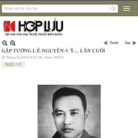
Trước
Sau
GẶP TƯỚNG L Ê-NGUYÊN-V Ỹ… LẦN CUỐI
08 Tháng Tư 2024
8:51 CH
(Xem: 26307)
TRIỆU VŨ