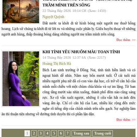
TRẦM MÌNH TRÊN SÔNG
22 Tháng Bảy 2026
10:14 CH
(Xem: 1450)
Nguyệt Quỳnh
Đất nước ta khởi đi từ hình bóng một người mẹ thuở hồng
hoang. Lịch sử chúng ta khởi đi từ lời ru và những cuộc phân ly. Giữa huyền thoại về những
người anh hùng, thấp thoáng bóng dáng những người mẹ trầm mình trên sông.
Đọc thêm
KHI TÌNH YÊU NHUỐM MÀU TOAN TÍNH
14 Tháng Bảy 2026
12:37 SA
(Xem: 2217)
Hoàng Thị Bích Hà
Bích Lan sinh trưởng ở Đồng Nai, tính tình hiền lành và có
ngoại hình dễ nhìn. Năm nay bốn mươi tuổi. Ở cái tuổi mà
nhiều người phụ nữ đã có con vào đại học, cô trở về căn hộ của
mình mỗi chiều với một chùm chìa khóa và sự im lặng. Từ ban
công tầng mười sáu nhìn xuống, thành phố đêm nào cũng sáng
rực. Xe cộ vẫn xuôi ngược, những ô cửa vẫn hắt ra ánh đèn
vàng ấm áp. Chỉ có căn hộ của Lan, nhiều lúc rộng đến mức
nghe rõ tiếng dép của chính mình trên nền gạch. Sự nghiệp làm
ăn thì thuận tiện nhưng về đường tình duyên thì có phần lận đận.
Đọc thêm
1
2
3
4
5
6
7
Trang sau
Trang cuối