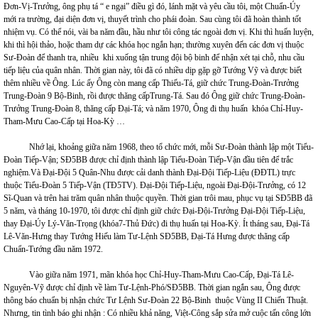
Đơn-Vị-Trưởng, ông phụ tá “ e ngại” điều gì đó, lánh mặt và yêu cầu tôi, một Chuẩn-Úy
mới ra trường, đại diện đơn vị, thuyết trình cho phái đoàn. Sau cùng tôi đã hoàn thành tốt
nhiệm vụ. Có thể nói, vài ba năm đầu, hầu như tôi công tác ngoài đơn vị. Khi thì huấn luyện,
khi thì hội thảo, hoặc tham dự các khóa học ngắn hạn; thường xuyên đến các đơn vị thuộc
Sư-Đoàn để thanh tra, nhiều khi xuống tận trung đội bộ binh để nhận xét tại chỗ, nhu cầu
tiếp liệu của quân nhân. Thời gian này, tôi đã có nhiều dịp gặp gỡ Tướng Vỹ và được biết
thêm nhiều về Ông. Lúc ấy Ông còn mang cấp Thiếu-Tá, giữ chức Trung-Đoàn-Trưởng
Trung-Đoàn 9 Bộ-Binh, rồi được thăng cấpTrung-Tá. Sau đó Ông giữ chức Trung-Đoàn-
Trưởng Trung-Đoàn 8, thăng cấp Đại-Tá; và năm 1970, Ông đi thụ huấn khóa Chỉ-Huy-
Tham-Mưu Cao-Cấp tại Hoa-Kỳ …
Nhớ lại, khoảng giữa năm 1968, theo tổ chức mới, mỗi Sư-Đoàn thành lập một Tiểu-
Đoàn Tiếp-Vận; SĐ5BB được chỉ định thành lập Tiểu-Đoàn Tiếp-Vận đầu tiên để trắc
nghiệm.Và Đại-Đội 5 Quân-Nhu được cải danh thành Đại-Đội Tiếp-Liệu (ĐĐTL) trực
thuộc Tiểu-Đoàn 5 Tiếp-Vận (TĐ5TV). Đại-Đội Tiếp-Liệu, ngoài Đại-Đội-Trưởng, có 12
Sĩ-Quan và trên hai trăm quân nhân thuộc quyền. Thời gian trôi mau, phục vụ tại SĐ5BB đã
5 năm, và tháng 10-1970, tôi được chỉ định giữ chức Đại-Đội-Trưởng Đại-Đội Tiếp-Liệu,
thay Đại-Úy Lý-Văn-Trọng (khóa7-Thủ Đức) đi thụ huấn tại Hoa-Kỳ. Ít tháng sau, Đại-Tá
Lê-Văn-Hưng thay Tướng Hiếu làm Tư-Lệnh SĐ5BB, Đại-Tá Hưng được thăng cấp
Chuẩn-Tướng đầu năm 1972.
Vào giữa năm 1971, mãn khóa học Chỉ-Huy-Tham-Mưu Cao-Cấp, Đại-Tá Lê-
Nguyên-Vỹ được chỉ định về làm Tư-Lệnh-Phó/SĐ5BB. Thời gian ngắn sau, Ông được
thông báo chuẩn bị nhận chức Tư Lệnh Sư-Đoàn 22 Bộ-Binh thuộc Vùng II Chiến Thuật.
Nhưng, tin tình báo ghi nhận : Có nhiều khả năng, Việt-Công sắp sửa mở cuộc tấn công lớn