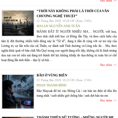
Đọc thêm
“THỜI NÀY KHÔNG PHẢI LÀ THỜI CỦA VĂN
CHƯƠNG NGHỆ THUẬT”
22 Tháng Bảy 2026
10:50 CH
(Xem: 1505)
MAI AN NGUYỄN ANH TUẤN
MẢNH ĐẤT ÍT NGƯỜI NHIỀU MA… NGƯỜI, viết hoa,
theo tính chất triết học cả Đông lẫn Tây, và theo cách hiểu của
tâm lý đời thường nhiều biến động này là “Tử tế”, đang ít dần đi cùng với sự teo tóp của
Lương tri, sự lẩn trốn của cái Thiện, sự đánh mất Tình thương và Lòng trắc ẩn… Ma, theo
nghĩa khái quát về bản chất Ma Quỷ trong con người đang trỗi dậy, không chỉ là hình tượng
dọa nạt con trẻ nữa mà đang trở thành thế lực khủng khiếp đe dọa thống trị toàn bộ cơ chế
hoạt động lẫn tinh thần – đạo lý xã hội…
Đọc thêm
BÃO Ở VÙNG BIÊN
22 Tháng Bảy 2026
10:23 CH
(Xem: 1745)
PHAN THANH BÌNH
Bão Maysak đổ bộ vào Móng Cái / các bản tin điện tử dồn lên
trang nhất / suốt nhiều giờ chống bão / anh đợi bản tin em
Đọc thêm
THÁNH THIÊN NỮ TƯỚNG - NHỮNG NGƯỜI MẸ