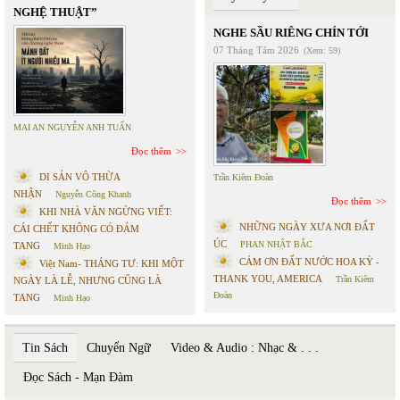
NGHỆ THUẬT”
NGHE SẦU RIÊNG CHÍN TỚI
07 Tháng Tám 2026
(Xem: 59)
MAI AN NGUYỄN ANH TUẤN
Đọc thêm
DI SẢN VÔ THỪA
Trần Kiêm Đoàn
NHẬN
Nguyễn Công Khanh
Đọc thêm
KHI NHÀ VĂN NGỪNG VIẾT:
NHỮNG NGÀY XƯA NƠI ĐẤT
CÁI CHẾT KHÔNG CÓ ĐÁM
ÚC
PHAN NHẬT BẮC
TANG
Minh Hạo
CÁM ƠN ĐẤT NƯỚC HOA KỲ -
Việt Nam- THÁNG TƯ: KHI MỘT
THANK YOU, AMERICA
Trần Kiêm
NGÀY LÀ LỄ, NHƯNG CŨNG LÀ
Đoàn
TANG
Minh Hạo
Tin Sách
Chuyển Ngữ
Video & Audio : Nhạc & . . .
Đọc Sách - Mạn Đàm