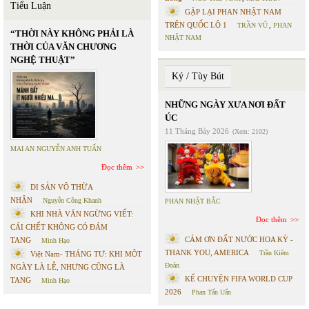
Tiểu Luận
GẶP LẠI PHAN NHẬT NAM
TRÊN QUỐC LỘ 1
TRẦN VŨ
,
PHAN
“THỜI NÀY KHÔNG PHẢI LÀ
NHẬT NAM
THỜI CỦA VĂN CHƯƠNG
NGHỆ THUẬT”
Ký / Tùy Bút
NHỮNG NGÀY XƯA NƠI ĐẤT
ÚC
11 Tháng Bảy 2026
(Xem: 2102)
MAI AN NGUYỄN ANH TUẤN
Đọc thêm
DI SẢN VÔ THỪA
NHẬN
Nguyễn Công Khanh
PHAN NHẬT BẮC
KHI NHÀ VĂN NGỪNG VIẾT:
Đọc thêm
CÁI CHẾT KHÔNG CÓ ĐÁM
CÁM ƠN ĐẤT NƯỚC HOA KỲ -
TANG
Minh Hạo
THANK YOU, AMERICA
Trần Kiêm
Việt Nam- THÁNG TƯ: KHI MỘT
Đoàn
NGÀY LÀ LỄ, NHƯNG CŨNG LÀ
KỂ CHUYỆN FIFA WORLD CUP
TANG
Minh Hạo
2026
Phan Tấn Uẩn