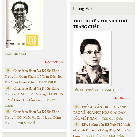
Phỏng Vấn
TRÒ CHUYỆN VỚI NHÀ THƠ
TRANG CHÂU
NGÔ THẾ VINH
Đọc thêm
Cristoforo Borri Và Ký Sự Đàng
Trong Iii. Quan Khám Lý Trần Đức Hòa
Và Cơ Sở Nước Mặn
THỤY KHUÊ
Cristoforo Borri Và Ký Sự Đàng
Trần Thị Nguyệt Mai
,
TRANG CHÂU
Trong - II. Minh Đức Vương Thái Phi Và
Đọc thêm
Cơ Sở Đạo Chúa Đầu Tiên
THỤY
KHUÊ
PHỎNG VẤN TRÍ TUỆ NHÂN
Cristoforo Borri Và Ký Sự Đàng
TẠO VỀ HÒA HỢP HÒA GIẢI DÂN
Trong I. Đất Nước Và Con Người Đàng
TỘC VIỆT NAM
Trần Kiêm Đoàn
Trong
THỤY KHUÊ
RFA Phỏng vấn BS Ngô Thế Vinh
về Kênh Funan và Đồng Bằng Sông Cửu
Long
NGÔ THẾ VINH
,
MAI TRẦN