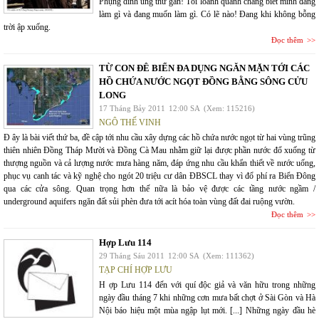
Phụng dính ung thư gan! Tôi loanh quanh chẳng biết mình đang
làm gì và đang muốn làm gì. Có lẽ nào! Đang khi không bỗng
trời ập xuống.
Đọc thêm
TỪ CON ĐÊ BIỂN ĐA DỤNG NGĂN MẶN TỚI CÁC
HỒ CHỨA NƯỚC NGỌT ĐỒNG BẰNG SÔNG CỬU
LONG
17 Tháng Bảy 2011
12:00 SA
(Xem: 115216)
NGÔ THẾ VINH
Đ ây là bài viết thứ ba, đề cập tới nhu cầu xây dựng các hồ chứa nước ngọt từ hai vùng trũng
thiên nhiên Đồng Tháp Mười và Đồng Cà Mau nhằm giữ lại được phần nước đổ xuống từ
thượng nguồn và cả lượng nước mưa hàng năm, đáp ứng nhu cầu khẩn thiết về nước uống,
phục vụ canh tác và kỹ nghệ cho ngót 20 triệu cư dân ĐBSCL thay vì đổ phí ra Biển Đông
qua các cửa sông. Quan trọng hơn thế nữa là bảo vệ được các tầng nước ngầm /
underground aquifers ngăn đất sủi phèn đưa tới acít hóa toàn vùng đất đai ruộng vườn.
Đọc thêm
Hợp Lưu 114
29 Tháng Sáu 2011
12:00 SA
(Xem: 111362)
TẠP CHÍ HỢP LƯU
H ợp Lưu 114 đến với quí độc giả và văn hữu trong những
ngày đầu tháng 7 khi những cơn mưa bất chợt ở Sài Gòn và Hà
Nội báo hiệu một mùa ngập lụt mới. [...] Những ngày đầu hè