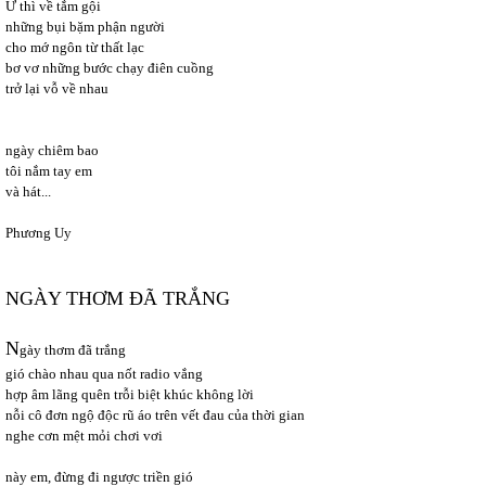
Ừ thì về tắm gội
những bụi bặm phận người
cho mớ ngôn từ thất lạc
bơ vơ những bước chạy điên cuồng
trở lại vỗ về nhau
ngày chiêm bao
tôi nắm tay em
và hát...
Phương Uy
NGÀY THƠM ĐÃ TRẮNG
N
gày thơm đã trắng
gió chào nhau qua nốt radio vắng
hợp âm lãng quên trỗi biệt khúc không lời
nỗi cô đơn ngộ độc rũ áo trên vết đau của thời gian
nghe cơn mệt mỏi chơi vơi
này em, đừng đi ngược triền gió