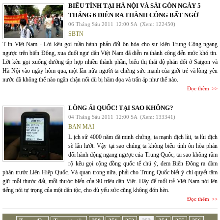
BIỂU TÌNH TẠI HÀ NỘI VÀ SÀI GÒN NGÀY 5
THÁNG 6 DIỄN RA THÀNH CÔNG BẤT NGỜ
06 Tháng Sáu 2011
12:00 SA
(Xem: 122450)
SBTN
T in Việt Nam - Lời kêu gọi tuần hành phản đối ôn hòa cho sự kiện Trung Cộng ngang
ngược trên biển Đông, xua đuổi ngư dân Việt Nam đã diễn ra thành công đến mức khó tin.
Lời kêu gọi xuống đường tập hợp nhiều thành phần, biểu thị thái độ phản đối ở Saigon và
Hà Nội vào ngày hôm qua, một lần nữa người ta chứng sức mạnh của giới trẻ và lòng yêu
nước đã không thể nào ngăn chận nổi dù bị hăm dọa và trấn áp như thế nào.
Đọc thêm
LÒNG ÁI QUỐC! TẠI SAO KHÔNG?
04 Tháng Sáu 2011
12:00 SA
(Xem: 133341)
BAN MAI
L ịch sử 4000 năm đã minh chứng, ta mạnh địch lùi, ta lùi địch
sẽ lấn lướt. Vậy tại sao chúng ta không biểu tình ôn hòa phản
đối hành động ngang ngược của Trung Quốc, tai sao không rầm
rộ kêu gọi cộng đồng quốc tế chú ý, đem Biển Đông ra đàm
phán trước Liên Hiệp Quốc. Và quan trọng nữa, phải cho Trung Quốc biết ý chí quyết tâm
giữ mỗi thước đất, mỗi thước biển của 90 triệu dân Việt. Hãy để tuổi trẻ Việt Nam nói lên
tiếng nói tự trọng của một dân tộc, cho dù yếu sức cũng không đớn hèn.
Đọc thêm