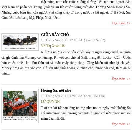
thật nóng như các cuộc xuống đường liên tục của người dân
Việt Nam để phản đối Trung Quốc về sự lấn chiếm vùng biển đảo Trường Sa và Hoàng Sa.
Những cuộc biểu tình của người Việt cùng khắp từ trong nước ra hải ngoại; từ Hà Nội, Sài
Gòn đến Liên bang Mỹ, Pháp, Nhật, Úc...
Đọc thêm
GIỮA BẦY CHÓ
15 Tháng Sáu 2011
12:00 SA
(Xem: 124962)
Võ Thị Xuân Hà
N hưng những cuộc hỗn chiến xảy ra ngày càng quyết liệt giữa
cái gia đình nhà Monney con &amp; Kít với con chó lai Nhật mang tên Lucky - Cún . Cuộc
hỗn chiến nhiều khi làm Cún tơi tả, máu chảy ròng ròng. Càng khiến tôi nhớ lại chuyện
Money từng ăn thịt xác con. Cả sân nhà thối hoăng vì phân chó, nước đái chó, thức ăn ôi
thiu…
Đọc thêm
Hoàng Sa, nỗi nhớ
12 Tháng Sáu 2011
12:00 SA
(Xem: 151118)
LỮ QUỲNH
T ôi xin lỗi rất đau lòng nhưng phải nói ra ngày mất Hoàng Sa
chỉ nửa nước đau thương căm hờn lũ giặc chỉ nửa nước sục sôi
niềm đau mất đất
Đọc thêm