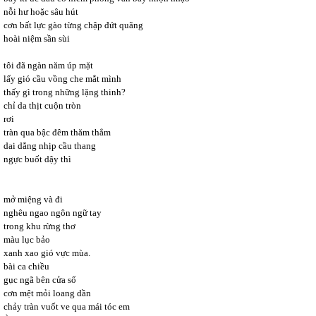
nỗi hư hoặc sâu hút
cơn bất lực gào từng chập đứt quãng
hoài niệm sần sùi
tôi đã ngàn năm úp mặt
lấy gió cầu vồng che mắt mình
thấy gì trong những lặng thinh?
chỉ da thịt cuộn tròn
rơi
tràn qua bậc đêm thăm thẳm
dai dẳng nhịp cầu thang
ngực buốt dậy thì
mở miệng và đi
nghêu ngao ngôn ngữ tay
trong khu rừng thơ
màu lục bảo
xanh xao gió vực mùa.
bài ca chiều
gục ngã bên cửa sổ
cơn mệt mỏi loang dần
chảy tràn vuốt ve qua mái tóc em