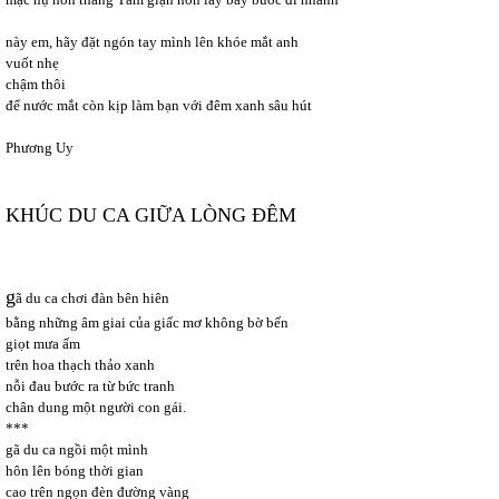
này em, hãy đặt ngón tay mình lên khóe mắt anh
vuốt nhẹ
chậm thôi
để nước mắt còn kịp làm bạn với đêm xanh sâu hút
Phương Uy
KHÚC DU CA GIỮA LÒNG ĐÊM
g
ã du ca chơi đàn bên hiên
bằng những âm giai của giấc mơ không bờ bến
giọt mưa ấm
trên hoa thạch thảo xanh
nỗi đau bước ra từ bức tranh
chân dung một người con gái.
***
gã du ca ngồi một mình
hôn lên bóng thời gian
cao trên ngọn đèn đường vàng