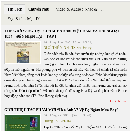
Tin Sách
Chuyển Ngữ
Video & Audio : Nhạc & . . .
Đọc Sách - Mạn Đàm
THẾ GIỚI SÁNG TẠO CỦA MIỀN NAM VIỆT NAM VÀ HẢI NGOẠI
1954 – ĐẾN HIỆN TẠI – TẬP 1
13 Tháng Tám 2025
(Xem: 12041)
NGÔ THẾ VINH
,
TS Eric Henry
Cuốn sách này là bản dịch tuyển tập những bút ký cá nhân,
văn học và báo chí về các nhân vật Việt Nam đã có những
đóng góp đáng kể cho văn học, nghệ thuật và khoa học.
Đây là một nguồn tư liệu phong phú về lịch sử xã hội, văn hóa và chính trị của miền
Nam Việt Nam, đồng thời khắc họa sự nghiệp của từng nhân vật. Phần lớn những người
được đề cập nổi bật trong giai đoạn 1954 – 1975. Sau khi miền Nam thất thủ vào tay lực
lượng miền Bắc năm 1975, hầu hết họ đều bị giam giữ nhiều năm trong các trại cải tạo
cộng sản. Đến thập niên 1980, một số người đã sang Hoa Kỳ và đa phần vẫn tiếp tục
hoạt động sáng tạo.(TS. Eric Henry, dịch giả)
Đọc thêm
GIỚI THIỆU TÁC PHẨM MỚI “Hẹn Anh Về Vỹ Dạ Ngắm Mưa Bay”
06 Tháng Sáu 2025
(Xem: 13374)
Hoàng Thị Bích Hà
Tập thơ “Hẹn Anh Về Vỹ Dạ Ngắm Mưa Bay” của Hoàng