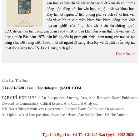
văn học và báo chí về các nhân vật Việt Nam đã có những
đóng góp đáng kể cho văn học, nghệ thuật và khoa học.
Đây là một nguồn tư liệu phong phú về lịch sử xã hội, văn
hóa và chính trị của miền Nam Việt Nam, đồng thời khắc
họa sự nghiệp của từng nhân vật. Phần lớn những người
được đề cập nổi bật trong giai đoạn 1954 – 1975. Sau khi miền Nam thất thủ vào tay lực
lượng miền Bắc năm 1975, hầu hết họ đều bị giam giữ nhiều năm trong các trại cải tạo
cộng sản. Đến thập niên 1980, một số người đã sang Hoa Kỳ và đa phần vẫn tiếp tục
hoạt động sáng tạo.(TS. Eric Henry, dịch giả)
Đọc thêm
Liên Lạc Tòa Soạn:
(714)381-8780
/ Email:
Tapc
Hihopluu@AOL.COM
TẠP CHÍ HỢP LƯU
Is An Independent Literary, Arts, And Research-Based Publication
Devoted To Commentary, Critical Essays, And Cultural Analysis.
It Is Not Affiliated With Any Government, Political Party, Or Political Organization.
All Opinions And Interpretations Expressed Herein Are Solely Those Of The Authors.
Tạp Chí Hợp Lưu Và Tác Giả Giữ Bản Quyền 2002-2026