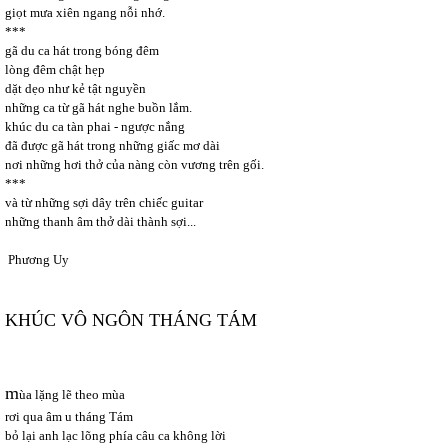
giọt mưa xiên ngang nỗi nhớ.
***
gã du ca hát trong bóng đêm
lòng đêm chật hẹp
dặt dẹo như kẻ tật nguyền
những ca từ gã hát nghe buồn lắm.
khúc du ca tàn phai - ngược nắng
đã được gã hát trong những giấc mơ dài
nơi những hơi thở của nàng còn vương trên gối.
***
và từ những sợi dây trên chiếc guitar
những thanh âm thở dài thành sợi...
Phương Uy
KHÚC VÔ NGÔN THÁNG TÁM
m
ùa lặng lẽ theo mùa
rơi qua âm u tháng Tám
bỏ lại anh lạc lõng phía câu ca không lời