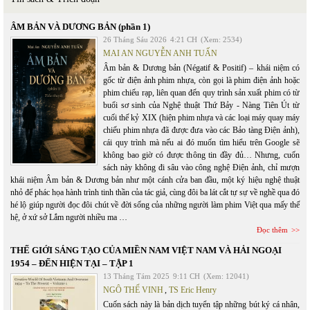
ÂM BẢN VÀ DƯƠNG BẢN (phần 1)
26 Tháng Sáu 2026
4:21 CH
(Xem: 2534)
MAI AN NGUYỄN ANH TUẤN
Âm bản & Dương bản (Négatif & Positif) – khái niệm có
gốc từ điện ảnh phim nhựa, còn gọi là phim điện ảnh hoặc
phim chiếu rạp, liên quan đến quy trình sản xuất phim có từ
buổi sơ sinh của Nghệ thuật Thứ Bảy - Nàng Tiên Út từ
cuối thế kỷ XIX (hiện phim nhựa và các loại máy quay máy
chiếu phim nhựa đã được đưa vào các Bảo tàng Điện ảnh),
cái quy trình mà nếu ai đó muốn tìm hiểu trên Google sẽ
không bao giờ có được thông tin đầy đủ… Nhưng, cuốn
sách này không đi sâu vào công nghệ Điện ảnh, chỉ mượn
khái niệm Âm bản & Dương bản như một cánh cửa ban đầu, một ký hiệu nghệ thuật
nhỏ để phác họa hành trình tinh thần của tác giả, cùng đôi ba lát cắt tự sự về nghề qua đó
hé lộ giúp người đọc đôi chút về đời sống của những người làm phim Việt qua mấy thế
hệ, ở xứ sở Lắm người nhiều ma …
Đọc thêm
THẾ GIỚI SÁNG TẠO CỦA MIỀN NAM VIỆT NAM VÀ HẢI NGOẠI
1954 – ĐẾN HIỆN TẠI – TẬP 1
13 Tháng Tám 2025
9:11 CH
(Xem: 12041)
NGÔ THẾ VINH
,
TS Eric Henry
Cuốn sách này là bản dịch tuyển tập những bút ký cá nhân,