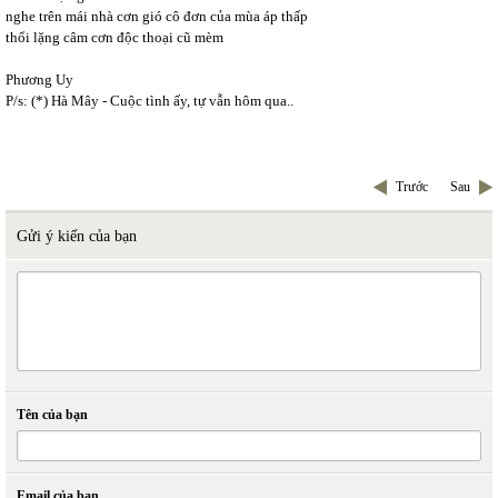
nghe trên mái nhà cơn gió cô đơn của mùa áp thấp
thổi lặng câm cơn độc thoại cũ mèm
Phương Uy
P/s: (*) Hà Mây - Cuộc tình ấy, tự vẫn hôm qua..
Trước
Sau
Gửi ý kiến của bạn
Tên của bạn
Email của bạn