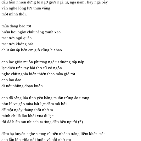
dẫu hồn nhiên đứng lơ ngơ giữa ngã tư, ngã năm , hay ngã bảy
vẫn nghe lòng lưa thưa vắng
một mình thôi.
mùa đang bão rớt
hiếm hoi ngày chút nắng xanh xao
mặt trời ngủ quên
mặt trời không hát.
chút ấm áp bên em giờ cũng hư hao.
anh lạc giữa muôn phương ngã tư đường tấp nập
lạc điệu trên tay bài thơ cũ vô ngôn
nghe chữ nghĩa biến thiên theo mùa gió rớt
anh lao đao
đi nốt những đoạn buồn.
anh đã sáng lóa tình yêu bằng muôn trùng ảo tưởng
như lũ ve gào mùa bất lực đẫm mồ hôi
để một ngày thảng thốt nhớ ra
mình chỉ là làn khói xưa đi lạc
rồi đã biến tan như chưa từng đến bên người.(*)
đêm hạ huyền nghe sương rũ trên nhánh trăng liềm khép mắt
anh lẫn lộn giữa nỗi buồn và nỗi nhớ em