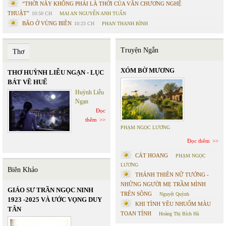
“THỜI NÀY KHÔNG PHẢI LÀ THỜI CỦA VĂN CHƯƠNG NGHỆ
THUẬT”
10:50 CH
MAI AN NGUYỄN ANH TUẤN
BÃO Ở VÙNG BIÊN
10:23 CH
PHAN THANH BÌNH
Truyện Ngắn
Thơ
XÓM BỜ MƯƠNG
THƠ HUỲNH LIỄU NGẠN - LỤC
BÁT VỀ HUẾ
Huỳnh Liễu
Ngạn
Đọc
thêm
PHẠM NGỌC LƯƠNG
Đọc thêm
CÁT HOANG
PHẠM NGỌC
LƯƠNG
Biên Khảo
THÁNH THIÊN NỮ TƯỚNG -
NHỮNG NGƯỜI MẸ TRẦM MÌNH
GIÁO SƯ TRẦN NGỌC NINH
TRÊN SÔNG
Nguyệt Quỳnh
1923 -2025 VÀ ƯỚC VỌNG DUY
KHI TÌNH YÊU NHUỐM MÀU
TÂN
TOAN TÍNH
Hoàng Thị Bích Hà