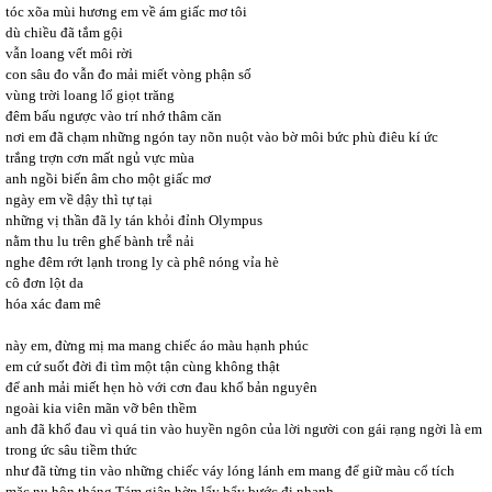
tóc xõa mùi hương em về ám giấc mơ tôi
dù chiều đã tắm gội
vẫn loang vết môi rời
con sâu đo vẫn đo mải miết vòng phận số
vùng trời loang lổ giọt trăng
đêm bấu ngược vào trí nhớ thâm căn
nơi em đã chạm những ngón tay nõn nuột vào bờ môi bức phù điêu kí ức
trắng trợn cơn mất ngủ vực mùa
anh ngồi biến âm cho một giấc mơ
ngày em về dậy thì tự tại
những vị thần đã ly tán khỏi đỉnh Olympus
nằm thu lu trên ghế bành trễ nải
nghe đêm rớt lạnh trong ly cà phê nóng vỉa hè
cô đơn lột da
hóa xác đam mê
này em, đừng mị ma mang chiếc áo màu hạnh phúc
em cứ suốt đời đi tìm một tận cùng không thật
để anh mải miết hẹn hò với cơn đau khổ bản nguyên
ngoài kia viên mãn vỡ bên thềm
anh đã khổ đau vì quá tin vào huyền ngôn của lời người con gái rạng ngời là em
trong ức sâu tiềm thức
như đã từng tin vào những chiếc váy lóng lánh em mang để giữ màu cổ tích
mặc nụ hôn tháng Tám giận hờn lẩy bẩy bước đi nhanh