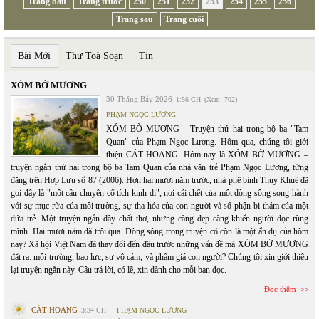
Trang đầu
Trang trước
250
251
252
253
254
255
256
Trang sau
Trang cuối
Bài Mới
Thư Toà Soạn
Tin
XÓM BỜ MƯƠNG
30 Tháng Bảy 2026
1:56 CH
(Xem: 702)
PHẠM NGỌC LƯƠNG
XÓM BỜ MƯƠNG – Truyện thứ hai trong bộ ba "Tam
Quan" của Phạm Ngọc Lương. Hôm qua, chúng tôi giới
thiệu CÁT HOANG. Hôm nay là XÓM BỜ MƯƠNG –
truyện ngắn thứ hai trong bộ ba Tam Quan của nhà văn trẻ Phạm Ngọc Lương, từng
đăng trên Hợp Lưu số 87 (2006). Hơn hai mươi năm trước, nhà phê bình Thụy Khuê đã
gọi đây là "một câu chuyện cổ tích kinh dị", nơi cái chết của một dòng sông song hành
với sự mục rữa của môi trường, sự tha hóa của con người và số phận bi thảm của một
đứa trẻ. Một truyện ngắn đầy chất thơ, nhưng càng đẹp càng khiến người đọc rùng
mình. Hai mươi năm đã trôi qua. Dòng sông trong truyện có còn là một ẩn dụ của hôm
nay? Xã hội Việt Nam đã thay đổi đến đâu trước những vấn đề mà XÓM BỜ MƯƠNG
đặt ra: môi trường, bạo lực, sự vô cảm, và phẩm giá con người? Chúng tôi xin giới thiệu
lại truyện ngắn này. Câu trả lời, có lẽ, xin dành cho mỗi bạn đọc.
Đọc thêm
CÁT HOANG
3:34 CH
PHẠM NGỌC LƯƠNG