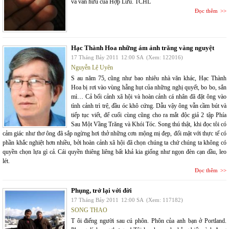
và văn hữu của Hợp Lưu. TCHL
Đọc thêm
Hạc Thành Hoa những ám ảnh trăng vàng nguyệt
17 Tháng Bảy 2011
12:00 SA
(Xem: 122016)
Nguyễn Lệ Uyên
S au năm 75, cũng như bao nhiêu nhà văn khác, Hạc Thành
Hoa bị rơi vào vùng hẫng hụt của những nghị quyết, bo bo, sắn
mì… Cả bối cảnh xã hội và hoàn cảnh cá nhân đã đặt ông vào
tình cảnh trì trệ, đầu óc khô cứng. Dẫu vậy ông vẫn cầm bút và
tiếp tục viết, để cuối cùng cũng cho ra mắt độc giả 2 tập Phía
Sau Một Vầng Trăng và Khói Tóc. Song thú thật, khi đọc tôi có
cảm giác như thơ ông đã sắp ngừng hơi thở những cơn mộng mị đẹp, đối mặt với thực tế có
phần khắc nghiệt hơn nhiều, bởi hoàn cảnh xã hội đã chọn chúng ta chứ chúng ta không có
quyền chọn lựa gì cả. Cái quyền thiêng liêng bất khả kia giống như ngọn đèn cạn dầu, leo
lét.
Đọc thêm
Phụng, trở lại với đời
17 Tháng Bảy 2011
12:00 SA
(Xem: 117182)
SONG THAO
T ôi điếng người sau cú phôn. Phôn của anh bạn ở Portland.