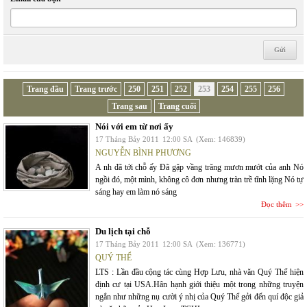
Trang đầu
Trang trước
250
251
252
253
254
255
256
Trang sau
Trang cuối
Nói với em từ nơi ấy
17 Tháng Bảy 2011
12:00 SA
(Xem: 146839)
NGUYỄN BÌNH PHƯƠNG
A nh đã tới chỗ ấy Đã gặp vầng trăng mươn mướt của anh Nó
ngồi đó, một mình, không cô đơn nhưng tràn trề tĩnh lặng Nó tự
sáng hay em làm nó sáng
Đọc thêm
Du lịch tại chỗ
17 Tháng Bảy 2011
12:00 SA
(Xem: 136771)
QUÝ THỂ
LTS : Lần đầu cộng tác cùng Hợp Lưu, nhà văn Quý Thể hiện
định cư tại USA.Hân hạnh giới thiệu một trong những truyện
ngắn như những nụ cười ý nhị của Quý Thể gởi đến quí độc giả