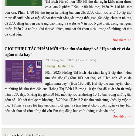
Thị Bích Hà có hơn 180 bài thơ dài ngắn khác nhau được
chia làm 2 phần: Phần 1: 80 bài thơ, Phần 2: 116 bài thơ
bốn câu. Phần 1: 80 bài thơ tuyển là những bài tâm đắc được chọn lọc ra từ 10 tập thơ
trước đã xuất bản và một số bài thơ mới sáng tác trong thời gian gần đây, chưa in nhưng
đã được đăng tải trên các trang báo mạng và website Văn học Nghệ thuật trong và ngoài
nước. Phần 2 là những khổ thơ yêu thích, mỗi bài chỉ chon 4 câu trong số những bài thơ
đã xuất bản.
Đọc thêm
GIỚI THIỆU TÁC PHẨM MỚI “Hoa tím sầu đông” và “Hẹn anh về vĩ dạ
ngắm mưa bay”
29 Tháng Năm 2025
(Xem: 15205)
Hoàng Thị Bích Hà
Năm 2025 Hoàng Thị Bích Hà trình làng 2 tập thơ: “Hoa
tím sầu đông” (gồm 103 bài thơ) và “Hẹn anh về vĩ dạ
ngắm mưa bay” (Hơn 180 bài). Hai tập thơ này tuyển chọn
ra những bài thơ tâm đắc của Hoàng Thị Bích Hà trong 10 tập thơ đã xuất bản từ mấy
năm trước đây. Những tập gồm 50 bài, mỗi tập lọc ra khoảng 10-15 bài, trong những tập
gồm có 100 bài thơ lọc ra khoảng 15-20 bài. (Đây là 2 tập thơ cuối cùng khép lại việc in
thơ. Từ nay về sau tôi tiếp tục dành thời gian và tâm huyết cho truyện ngắn và tùy bút,
nếu bất chợt có cảm hứng thì vẫn làm thơ, đăng báo chứ không xuất bản nữa).
Đọc thêm
Tin sách & Trích đoạn