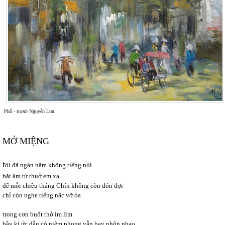
Phố -
tranh
Nguyễn Lưu
MỞ MIỆNG
t
ôi đã ngàn năm không tiếng nói
bặt âm từ thuở em xa
để mỗi chiều tháng Chín không còn đón đợi
chỉ còn nghe tiếng nấc vỡ òa
trong cơn buốt thở im lìm
bầy kí ức dẫu có niêm phong vẫn bay nhộn nhạo