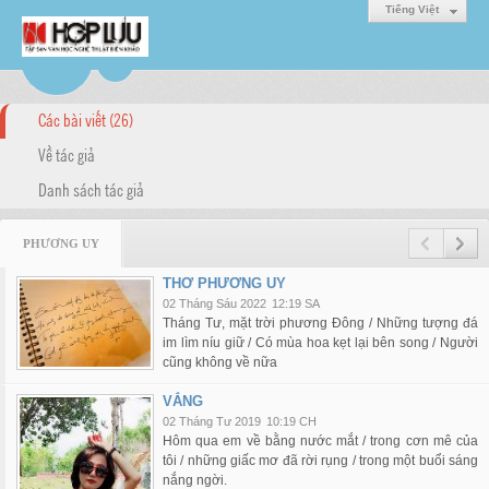
Tiếng Việt
Các bài viết (26)
Về tác giả
Danh sách tác giả
PHƯƠNG UY
THƠ PHƯƠNG UY
02 Tháng Sáu 2022
12:19 SA
Tháng Tư, mặt trời phương Đông / Những tượng đá
im lìm níu giữ / Có mùa hoa kẹt lại bên song / Người
cũng không về nữa
VẮNG
02 Tháng Tư 2019
10:19 CH
Hôm qua em về bằng nước mắt / trong cơn mê của
tôi / những giấc mơ đã rời rụng / trong một buổi sáng
nắng ngời.