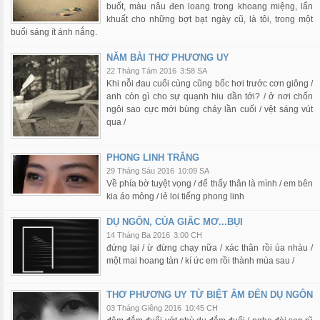
buốt, màu nâu đen loang trong khoang miệng, lẩn
khuất cho những bợt bạt ngày cũ, là tôi, trong một
buổi sáng ít ánh nắng.
NĂM BÀI THƠ PHƯƠNG UY
22 Tháng Tám 2016
3:58 SA
Khi nỗi đau cuối cùng cũng bốc hơi trước cơn giông /
anh còn gì cho sự quạnh hiu dần tới? / ở nơi chốn
ngôi sao cực mới bùng cháy lần cuối / vệt sáng vút
qua /
PHONG LINH TRẮNG
29 Tháng Sáu 2016
10:09 SA
Về phía bờ tuyệt vọng / để thấy thân là mình / em bên
kia áo mỏng / lẻ loi tiếng phong linh
DỤ NGÔN, CỦA GIẤC MƠ...BỤI
14 Tháng Ba 2016
3:00 CH
đứng lại / ừ đừng chạy nữa / xác thân rồi úa nhàu /
một mai hoang tàn / kí ức em rồi thành mùa sau /
THƠ PHƯƠNG UY TỪ BIỆT ÂM ĐẾN DỤ NGÔN
03 Tháng Giêng 2016
10:45 CH