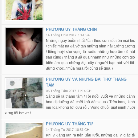
PHƯƠNG UY THÁNG CHÍN
14 Tháng Chín 2017
1:41 SA
Những ngày buồn nhất / lần theo cơn sốt trên mái tóc
/ chiếc mặt nạ đã vỡ tan những hình hài tưởng tượng
/ tiếng huýt sáo vọng từ radio những hợp âm cũ nát
sau cùng / tháng 8 đã qua nhanh như những cơn gió
biến âm qua những đọt cây / người bạn nói với tôi:
đừng khóc. / mùa mưa rồi cũng sẽ qua. /
PHƯƠNG UY VÀ NHỮNG BÀI THƠ THÁNG
TÁM
06 Tháng Tám 2017
11:14 CH
Sáng sẽ là tháng tám / Tôi ngồi vuốt ve những cánh
hoa dị dưỡng đã chết khô đêm qua / Trên trang kinh
mù lòa không lời cứu rỗi / Vòng chuỗi giật mình / Lời
xưng tội bơ vơ /
PHƯƠNG UY THÁNG TƯ
14 Tháng Tư 2017
10:51 CH
Khi vị đắng lan ra trên đầu lưỡi, những gai vị giác tê