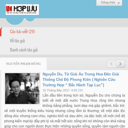
Tiếng Việt
Các bài viết (29)
Về tác giả
Danh sách tác giả
NGUYỄN PHẠM HÙNG
Nguyễn Du, Từ Giải Ảo Trung Hoa Đến Giải
Thiêng Chế Độ Phong Kiến ( Nghiên Cứu
Trường Hợp “ Bắc Hành Tạp Lục”)
15 Tháng Bảy 2017
4:55 CH
Lần đầu tiên trong lịch sử, Nguyễn Du cho chúng ta
biết về một đất nước Trung Hoa rộng lớn nhưng
không bằng phẳng, tươi đẹp mà gập ghềnh, trắc trở;
về một truyền thống kiêu hùng nhưng cũng lắm bi thương; về một dân tộc
đông đúc nhưng cam chịu, nghèo khổ và đau đớn, và đặc biệt, về một chế độ
phong kiến mạt kỳ đầy phi lý và mất hết sức sống khi nó không còn khả năng
giúp cho con người được thực hiện những quyền sống, quyền làm người căn