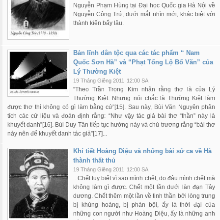
Nguyễn Phạm Hùng tại Đại học Quốc gia Hà Nội về
Nguyễn Công Trứ, dưới mắt nhìn mới, khác biệt với
thành kiến bấy lâu.
Bản lĩnh dân tộc qua các tác phẩm “ Nam
Quốc Sơn Hà” và “Phạt Tống Lộ Bố Văn” của
Lý Thường Kiệt
19 Tháng Giêng 2011
12:00 SA
“Theo Trần Trọng Kim nhận rằng thơ là của Lý
Thường Kiệt. Nhưng nói chắc là Thường Kiệt làm
được thơ thì không có gì làm bằng cứ”[15]. Sau này, Bùi Văn Nguyên phân
tích các cứ liệu và đoán định rằng: “Như vậy tác giả bài thơ “thần” này là
khuyết danh”[16]. Bùi Duy Tân tiếp tục hướng này và chủ trương rằng “bài thơ
này nên để khuyết danh tác giả”[17]...
Khí tiết Hoàng Diệu và những bài sử ca về Hà
thành thất thủ
19 Tháng Giêng 2011
12:00 SA
...Chết tuy biết vì sao mình chết, do đâu mình chết mà
không làm gì được. Chết một lần dưới làn đạn Tây
dương. Chết thêm một lần về tinh thần bởi lòng trung
bị khủng hoảng, bị phản bội, ấy là thời đại của
những con người như Hoàng Diệu, ấy là những anh