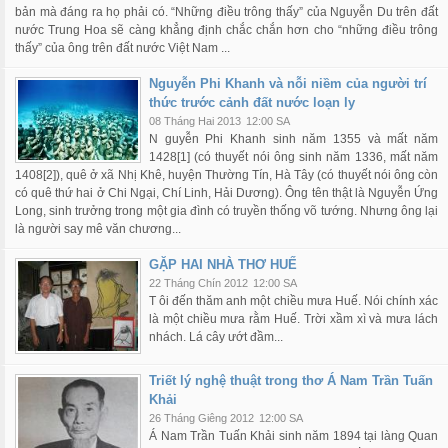
bản mà đáng ra họ phải có. “Những điều trông thấy” của Nguyễn Du trên đất
nước Trung Hoa sẽ càng khẳng định chắc chắn hơn cho “những điều trông
thấy” của ông trên đất nước Việt Nam ...
Nguyễn Phi Khanh và nỗi niềm của người trí
thức trước cảnh đất nước loạn ly
08 Tháng Hai 2013
12:00 SA
N guyễn Phi Khanh sinh năm 1355 và mất năm
1428[1] (có thuyết nói ông sinh năm 1336, mất năm
1408[2]), quê ở xã Nhị Khê, huyện Thường Tín, Hà Tây (có thuyết nói ông còn
có quê thứ hai ở Chi Ngại, Chí Linh, Hải Dương). Ông tên thật là Nguyễn Ứng
Long, sinh trưởng trong một gia đình có truyền thống võ tướng. Nhưng ông lại
là người say mê văn chương...
GẶP HAI NHÀ THƠ HUẾ
22 Tháng Chín 2012
12:00 SA
T ôi đến thăm anh một chiều mưa Huế. Nói chính xác
là một chiều mưa rằm Huế. Trời xầm xì và mưa lách
nhách. Lá cây ướt đầm...
Triết lý nghệ thuật trong thơ Á Nam Trần Tuấn
Khải
26 Tháng Giêng 2012
12:00 SA
Á Nam Trần Tuấn Khải sinh năm 1894 tại làng Quan