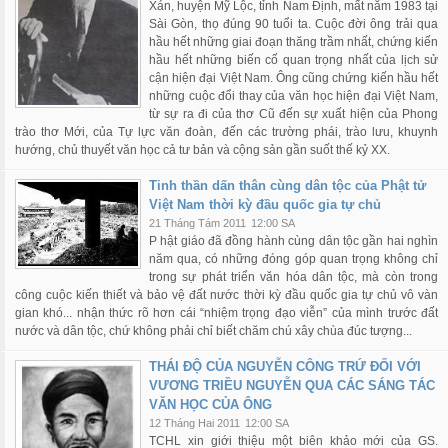
Xán, huyện Mỹ Lộc, tỉnh Nam Định, mất năm 1983 tại
Sài Gòn, thọ đúng 90 tuổi ta. Cuộc đời ông trải qua
hầu hết những giai đoạn thăng trầm nhất, chứng kiến
hầu hết những biến cố quan trọng nhất của lịch sử
cận hiện đại Việt Nam. Ông cũng chứng kiến hầu hết
những cuộc đổi thay của văn học hiện đại Việt Nam,
từ sự ra đi của thơ Cũ đến sự xuất hiện của Phong
trào thơ Mới, của Tự lực văn đoàn, đến các trường phái, trào lưu, khuynh
hướng, chủ thuyết văn học cả tư bản và cộng sản gần suốt thế kỷ XX.
Tinh thần dấn thân cùng dân tộc của Phật tử
Việt Nam thời kỳ đầu quốc gia tự chủ
21 Tháng Tám 2011
12:00 SA
P hật giáo đã đồng hành cùng dân tộc gần hai nghìn
năm qua, có những đóng góp quan trọng không chỉ
trong sự phát triển văn hóa dân tộc, mà còn trong
công cuộc kiến thiết và bảo vệ đất nước thời kỳ đầu quốc gia tự chủ vô vàn
gian khó... nhận thức rõ hơn cái “nhiệm trọng đạo viễn” của mình trước đất
nước và dân tộc, chứ không phải chỉ biết chăm chú xây chùa đúc tượng...
THÁI ĐỘ CỦA NGUYỄN CÔNG TRỨ ĐỐI VỚI
VƯƠNG TRIỀU NGUYỄN QUA CÁC SÁNG TÁC
VĂN HỌC CỦA ÔNG
12 Tháng Hai 2011
12:00 SA
TCHL xin giới thiệu một biên khảo mới của GS.