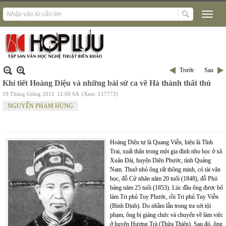
Trước
Sau
Khí tiết Hoàng Diệu và những bài sử ca về Hà thành thất thủ
19 Tháng Giêng 2011
12:00 SA
(Xem: 117773)
NGUYỄN PHẠM HÙNG
Hoàng Diệu tự là Quang Viễn, hiệu là Tĩnh
Trai, xuất thân trong một gia đình nho học ở xã
Xuân Đài, huyện Diên Phước, tỉnh Quảng
Nam. Thuở nhỏ ông rất thông minh, có tài văn
học, đỗ Cử nhân năm 20 tuổi (1848), đỗ Phó
bảng năm 25 tuổi (1853). Lúc đầu ông được bổ
làm Tri phủ Tuy Phước, rồi Tri phủ Tuy Viễn
(Bình Định). Do nhầm lẫn trong tra xét tội
phạm, ông bị giáng chức và chuyển về làm việc
ở huyện Hương Trà (Thừa Thiên). Sau đó, ông