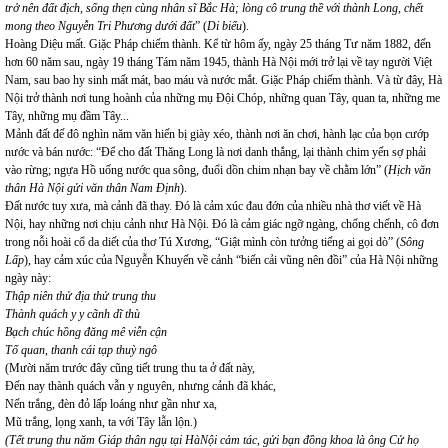
trở nên đất địch, sống thẹn cùng nhân sĩ Bắc Hà; lòng cô trung thề với thành Long, chết
mong theo Nguyễn Tri Phương dưới đất
” (
Di biểu
).
Hoàng Diệu mất. Giặc Pháp chiếm thành. Kể từ hôm ấy, ngày 25 tháng Tư năm 1882, đến
hơn 60 năm sau, ngày 19 tháng Tám năm 1945, thành Hà Nội mới trở lại về tay người Việt
Nam, sau bao hy sinh mất mát, bao máu và nước mắt. Giặc Pháp chiếm thành. Và từ đây, Hà
Nội trở thành nơi tung hoành của những mụ Đội Chóp, những quan Tây, quan ta, những me
Tây, những mụ đầm Tây...
Mảnh đất đế đô nghìn năm văn hiến bị giày xéo, thành nơi ăn chơi, hành lạc của bọn cướp
nước và bán nước: “Để cho đất Thăng Long là nơi danh thắng, lại thành chim yến sợ phải
vào rừng; ngựa Hồ uống nước qua sông, đuổi dồn chim nhạn bay về chằm lớn” (
Hịch văn
thân Hà Nội gửi văn thân Nam Định
).
Đất nước tuy xưa, mà cảnh đã thay. Đó là cảm xúc đau đớn của nhiều nhà thơ viết về Hà
Nội, hay những nơi chịu cảnh như Hà Nội. Đó là cảm giác ngỡ ngàng, chống chếnh, cô đơn
trong nỗi hoài cổ da diết của thơ Tú Xương, “Giật mình còn tưởng tiếng ai gọi dò” (
Sông
Lấp
), hay cảm xúc của Nguyễn Khuyến về cảnh “biến cải vũng nên đồi” của Hà Nội những
ngày này:
Thập niên thử địa thử trung thu
Thành quách y y cãnh dĩ thù
Bạch chúc hồng đăng mê viễn cận
Tố quan, thanh cái tạp thuỳ ngô
(Mười năm trước đây cũng tiết trung thu ta ở đất này,
Đến nay thành quách vẫn y nguyên, nhưng cảnh đã khác,
Nến trắng, đèn đỏ lấp loáng như gần như xa,
Mũ trắng, lọng xanh, ta với Tây lẫn lộn.)
(Tết trung thu năm Giáp thân ngụ tại HàNội cảm tác, gửi bạn đồng khoa là ông Cử họ