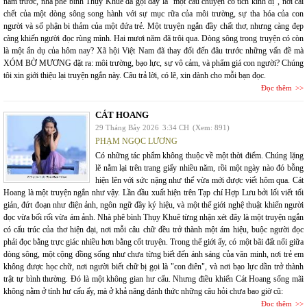
năm trước, nhà phê bình Thụy Khuê đã gọi đây là "một câu chuyện cổ tích kinh dị", nơi cái
chết của một dòng sông song hành với sự mục rữa của môi trường, sự tha hóa của con
người và số phận bi thảm của một đứa trẻ. Một truyện ngắn đầy chất thơ, nhưng càng đẹp
càng khiến người đọc rùng mình. Hai mươi năm đã trôi qua. Dòng sông trong truyện có còn
là một ẩn dụ của hôm nay? Xã hội Việt Nam đã thay đổi đến đâu trước những vấn đề mà
XÓM BỜ MƯƠNG đặt ra: môi trường, bạo lực, sự vô cảm, và phẩm giá con người? Chúng
tôi xin giới thiệu lại truyện ngắn này. Câu trả lời, có lẽ, xin dành cho mỗi bạn đọc.
Đọc thêm
CÁT HOANG
29 Tháng Bảy 2026
3:34 CH
(Xem: 891)
PHẠM NGỌC LƯƠNG
Có những tác phẩm không thuộc về một thời điểm. Chúng lặng
lẽ nằm lại trên trang giấy nhiều năm, rồi một ngày nào đó bỗng
hiện lên với sức nặng như thể vừa mới được viết hôm qua. Cát
Hoang là một truyện ngắn như vậy. Lần đầu xuất hiện trên Tạp chí Hợp Lưu bởi lối viết tối
giản, đứt đoạn như điện ảnh, ngôn ngữ đầy ký hiệu, và một thế giới nghệ thuật khiến người
đọc vừa bối rối vừa ám ảnh. Nhà phê bình Thụy Khuê từng nhận xét đây là một truyện ngắn
có cấu trúc của thơ hiện đại, nơi mỗi câu chữ đều trở thành một ám hiệu, buộc người đọc
phải đọc bằng trực giác nhiều hơn bằng cốt truyện. Trong thế giới ấy, có một bãi đất nổi giữa
dòng sông, một cộng đồng sống như chưa từng biết đến ánh sáng của văn minh, nơi trẻ em
không được học chữ, nơi người biết chữ bị gọi là "con điên", và nơi bạo lực dần trở thành
trật tự bình thường. Đó là một không gian hư cấu. Nhưng điều khiến Cát Hoang sống mãi
không nằm ở tính hư cấu ấy, mà ở khả năng đánh thức những câu hỏi chưa bao giờ cũ:
Đọc thêm