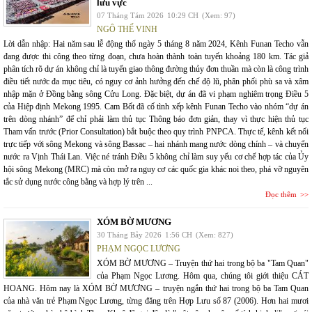
lưu vực
07 Tháng Tám 2026
10:29 CH
(Xem: 97)
NGÔ THẾ VINH
Lời dẫn nhập: Hai năm sau lễ động thổ ngày 5 tháng 8 năm 2024, Kênh Funan Techo vẫn
đang được thi công theo từng đoạn, chưa hoàn thành toàn tuyến khoảng 180 km. Tác giả
phân tích rõ dự án không chỉ là tuyến giao thông đường thủy đơn thuần mà còn là công trình
điều tiết nước đa mục tiêu, có nguy cơ ảnh hưởng đến chế độ lũ, phân phối phù sa và xâm
nhập mặn ở Đồng bằng sông Cửu Long. Đặc biệt, dự án đã vi phạm nghiêm trọng Điều 5
của Hiệp định Mekong 1995. Cam Bốt đã cố tình xếp kênh Funan Techo vào nhóm “dự án
trên dòng nhánh” để chỉ phải làm thủ tục Thông báo đơn giản, thay vì thực hiện thủ tục
Tham vấn trước (Prior Consultation) bắt buộc theo quy trình PNPCA. Thực tế, kênh kết nối
trực tiếp với sông Mekong và sông Bassac – hai nhánh mang nước dòng chính – và chuyển
nước ra Vịnh Thái Lan. Việc né tránh Điều 5 không chỉ làm suy yếu cơ chế hợp tác của Ủy
hội sông Mekong (MRC) mà còn mở ra nguy cơ các quốc gia khác noi theo, phá vỡ nguyên
tắc sử dụng nước công bằng và hợp lý trên ...
Đọc thêm
XÓM BỜ MƯƠNG
30 Tháng Bảy 2026
1:56 CH
(Xem: 827)
PHẠM NGỌC LƯƠNG
XÓM BỜ MƯƠNG – Truyện thứ hai trong bộ ba "Tam Quan"
của Phạm Ngọc Lương. Hôm qua, chúng tôi giới thiệu CÁT
HOANG. Hôm nay là XÓM BỜ MƯƠNG – truyện ngắn thứ hai trong bộ ba Tam Quan
của nhà văn trẻ Phạm Ngọc Lương, từng đăng trên Hợp Lưu số 87 (2006). Hơn hai mươi