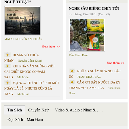
NGHỆ THUẬT”
NGHE SẦU RIÊNG CHÍN TỚI
07 Tháng Tám 2026
(Xem: 45)
MAI AN NGUYỄN ANH TUẤN
Đọc thêm
DI SẢN VÔ THỪA
Trần Kiêm Đoàn
NHẬN
Nguyễn Công Khanh
Đọc thêm
KHI NHÀ VĂN NGỪNG VIẾT:
NHỮNG NGÀY XƯA NƠI ĐẤT
CÁI CHẾT KHÔNG CÓ ĐÁM
ÚC
PHAN NHẬT BẮC
TANG
Minh Hạo
CÁM ƠN ĐẤT NƯỚC HOA KỲ -
Việt Nam- THÁNG TƯ: KHI MỘT
THANK YOU, AMERICA
Trần Kiêm
NGÀY LÀ LỄ, NHƯNG CŨNG LÀ
Đoàn
TANG
Minh Hạo
Tin Sách
Chuyển Ngữ
Video & Audio : Nhạc & . . .
Đọc Sách - Mạn Đàm