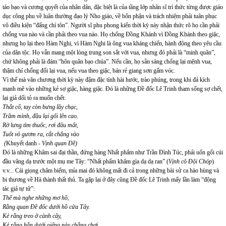
táo bạo và cương quyết của nhân dân, đặc biệt là của tầng lớp nhân sĩ trí thức từng được giáo
dục công phu về luân thường đạo lý Nho giáo, về bổn phận và trách nhiệm phải tuân phục
vô điều kiện “đấng chí tôn”. Người sĩ phu phong kiến thời kỳ này nhận thức rõ họ cần phải
chống vua nào và cần phải theo vua nào. Họ chống Đồng Khánh vì Đồng Khánh theo giặc,
nhưng họ lại theo Hàm Nghi, vì Hàm Nghi là ông vua kháng chiến, hành động theo yêu cầu
của dân tộc. Họ vẫn mang một lòng trung son sắt với vua, nhưng đó phải là “minh quân”,
chứ không phải là đám “hôn quân bạo chúa”. Nếu cần, họ sẵn sàng chống lại mệnh vua,
thậm chí chống đối lại vua, nếu vua theo giặc, bán rẻ giang sơn gấm vóc.
Vì thế mà văn chương thời kỳ này đậm đặc tính hài hước, trào phúng, trong khi đả kích
mạnh mẽ vào những kẻ sợ giặc, hàng giặc. Đó là những Đề đốc Lê Trinh tham sống sợ chết,
lại giả dối tỏ ra muốn chết:
Thắt cổ, tay còn bưng lầy chạc,
Trầm mình, đầu lại gối lên cao.
Rờ lưng tìm thuốc, rơi đâu mất,
Tuốt vỏ gươm ra, cắt chẳng vào
(
Khuyết danh -
Vịnh quan Đề)
Đó là những Khâm sai đại thần, đứng hàng Nhất phẩm như Trần Đình Túc, phải uốn gối cúi
đầu vâng dạ trước một mụ me Tây: “Nhất phẩm khâm gìa dạ dạ ran” (
Vịnh cô Đội Chóp
)
v.v... Cái giọng châm biếm, mỉa mai đó không mất đi cả trong những bài sử ca hào hùng và
bi thương về Hà thành thất thủ. Ta gặp lại ở đây cũng Đề đốc Lê Trinh mấy lần làm “động
tác giả tự tử”:
Thế mà nghe những mơ hồ,
Rằng quan Đề đốc dưới hồ cửa Tây.
Kẻ rằng treo ở cành cây,
Kẻ rằng hẳn dưới giếng này chẳng chơi