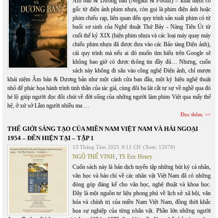
Âm bản & Dương bản (Négatif & Positif) – khái niệm có
gốc từ điện ảnh phim nhựa, còn gọi là phim điện ảnh hoặc
phim chiếu rạp, liên quan đến quy trình sản xuất phim có từ
buổi sơ sinh của Nghệ thuật Thứ Bảy - Nàng Tiên Út từ
cuối thế kỷ XIX (hiện phim nhựa và các loại máy quay máy
chiếu phim nhựa đã được đưa vào các Bảo tàng Điện ảnh),
cái quy trình mà nếu ai đó muốn tìm hiểu trên Google sẽ
không bao giờ có được thông tin đầy đủ… Nhưng, cuốn
sách này không đi sâu vào công nghệ Điện ảnh, chỉ mượn
khái niệm Âm bản & Dương bản như một cánh cửa ban đầu, một ký hiệu nghệ thuật
nhỏ để phác họa hành trình tinh thần của tác giả, cùng đôi ba lát cắt tự sự về nghề qua đó
hé lộ giúp người đọc đôi chút về đời sống của những người làm phim Việt qua mấy thế
hệ, ở xứ sở Lắm người nhiều ma …
Đọc thêm
THẾ GIỚI SÁNG TẠO CỦA MIỀN NAM VIỆT NAM VÀ HẢI NGOẠI
1954 – ĐẾN HIỆN TẠI – TẬP 1
13 Tháng Tám 2025
9:11 CH
(Xem: 12078)
NGÔ THẾ VINH
,
TS Eric Henry
Cuốn sách này là bản dịch tuyển tập những bút ký cá nhân,
văn học và báo chí về các nhân vật Việt Nam đã có những
đóng góp đáng kể cho văn học, nghệ thuật và khoa học.
Đây là một nguồn tư liệu phong phú về lịch sử xã hội, văn
hóa và chính trị của miền Nam Việt Nam, đồng thời khắc
họa sự nghiệp của từng nhân vật. Phần lớn những người