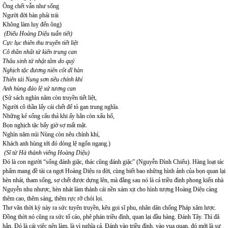
Ông chết vẫn như sống
Người đời bàn phải trái
Không làm luỵ đến ông)
(Điếu Hoàng Diệu tuẫn tiết)
Cực lục thiên thu truyền tiết liệt
Cô thần nhất tử kiến trung can
Thâu sinh tử nhật tâm do quý
Nghịch tặc đương niên cốt dĩ hàn
Thiên tải Nung sơn tiêu chính khí
Anh hùng đáo lệ xứ tương can
(Sử sách nghìn năm còn truyền tiết liệt,
Người cô thần lấy cái chết để tỏ gan trung nghĩa.
Những kẻ sống cẩu thả khi ấy hẳn còn xấu hổ,
Bọn nghịch tặc bấy giờ sợ mất mật.
Nghìn năm núi Nùng còn nêu chính khí,
Khách anh hùng tới đó dòng lệ ngổn ngang.)
(Sĩ tử Hà thành viếng Hoàng Diệu)
Đó là con người “sống đánh giặc, thác cũng đánh giặc” (Nguyễn Đình Chiểu). Hàng loạt tác
phẩm mang đề tài ca ngợi Hoàng Diệu ra đời, cùng biết bao những hình ảnh của bọn quan lại
hèn nhát, tham sống, sợ chết được dựng lên, mà đằng sau nó là cả triều đình phong kiến nhà
Nguyễn nhu nhược, hèn nhát làm thành cái nền xám xịt cho hình tượng Hoàng Diệu càng
thêm cao, thêm sáng, thêm rực rỡ chói lọi.
Thơ văn thời kỳ này ra sức tuyên truyền, kêu gọi sĩ phu, nhân dân chống Pháp xâm lược.
Đồng thời nó cũng ra sức tố cáo, phê phán triều đình, quan lại đầu hàng. Đánh Tây. Thì đã
hẳn. Đó là cái việc nên làm, là vì nghĩa cả. Đánh vào triều đình, vào vua quan, đó mới là sự