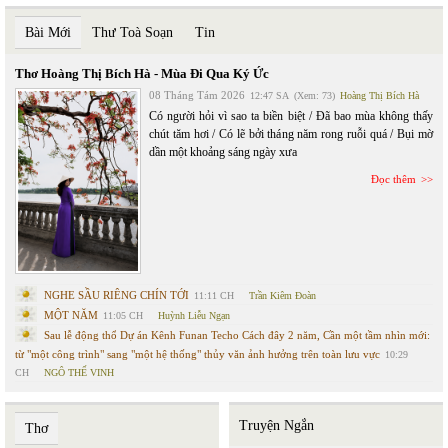
Bài Mới
Thư Toà Soạn
Tin
Thơ Hoàng Thị Bích Hà - Mùa Đi Qua Ký Ức
08 Tháng Tám 2026
12:47 SA
(Xem: 73)
Hoàng Thị Bích Hà
Có người hỏi vì sao ta biền biệt / Đã bao mùa không thấy
chút tăm hơi / Có lẽ bởi tháng năm rong ruỗi quá / Bụi mờ
dần một khoảng sáng ngày xưa
Đọc thêm
NGHE SẦU RIÊNG CHÍN TỚI
11:11 CH
Trần Kiêm Đoàn
MỘT NĂM
11:05 CH
Huỳnh Liễu Ngạn
Sau lễ động thổ Dự án Kênh Funan Techo Cách đây 2 năm, Cần một tầm nhìn mới:
từ "một công trình" sang "một hệ thống" thủy văn ảnh hưởng trên toàn lưu vực
10:29
CH
NGÔ THẾ VINH
Truyện Ngắn
Thơ