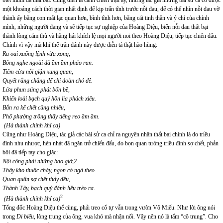
biết mình đã thất bại. Cùng diễn tả cảnh chiến trận ấy, nhưng tác giả những bài sử ca có được
một khoảng cách thời gian nhất định để kịp trấn tĩnh trước nỗi đau, để có thể nhìn nỗi đau vỡ
thành ấy bằng con mắt lạc quan hơn, bình tĩnh hơn, bằng cái tinh thần và ý chí của chính
mình, những người đang và sẽ tiếp tục sự nghiệp của Hoàng Diệu, biến nỗi đau thất bại
thành lòng căm thù và hăng hái khích lệ mọi người noi theo Hoàng Diệu, tiếp tục chiến đấu.
Chính vì vậy mà khí thế trận đánh này được diễn tả thật hào hùng:
Ra oai xuống lệnh vừa xong,
Bỗng nghe ngoài đã ầm ầm pháo ran.
Tiêm cừu nỗi giận xung quan,
Quyết rằng chẳng để chi đoàn chó dê.
Lửa phun súng phát bốn bề,
Khiến loài bạch quỷ hồn lìa phách xiêu.
Bắn ra kể chết cũng nhiều,
Phố phường trông thấy tiếng reo ầm ầm.
(Hà thành chính khí ca)
Cũng như Hoàng Diệu, tác giả các bài sử ca chỉ ra nguyên nhân thất bại chính là do triều
đình nhu nhược, hèn nhát đã ngăn trở chiến đấu, do bọn quan tướng triều đình sợ chết, phản
bội đã tiếp tay cho giặc:
Nội công phải những bao giờ,
2
Thấy kho thuốc cháy, ngọn cờ ngả theo.
Quan quân sợ chết thảy đều,
Thành Tây, bạch quỷ đánh liều trèo ra.
2
(Hà thành chính khí ca)
Tổng đốc Hoàng Diệu thế cùng, phải treo cổ tự vẫn trong vườn Võ Miếu. Như lời ông nói
trong
Di biểu
, lòng trung của ông, vua khó mà nhận nổi. Vậy nên nó là tấm “cô trung”. Cho