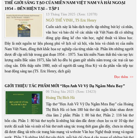
THẾ GIỚI SÁNG TẠO CỦA MIỀN NAM VIỆT NAM VÀ HẢI NGOẠI
1954 – ĐẾN HIỆN TẠI – TẬP 1
13 Tháng Tám 2025
(Xem: 12078)
NGÔ THẾ VINH
,
TS Eric Henry
Cuốn sách này là bản dịch tuyển tập những bút ký cá nhân,
văn học và báo chí về các nhân vật Việt Nam đã có những
đóng góp đáng kể cho văn học, nghệ thuật và khoa học.
Đây là một nguồn tư liệu phong phú về lịch sử xã hội, văn hóa và chính trị của miền
Nam Việt Nam, đồng thời khắc họa sự nghiệp của từng nhân vật. Phần lớn những người
được đề cập nổi bật trong giai đoạn 1954 – 1975. Sau khi miền Nam thất thủ vào tay lực
lượng miền Bắc năm 1975, hầu hết họ đều bị giam giữ nhiều năm trong các trại cải tạo
cộng sản. Đến thập niên 1980, một số người đã sang Hoa Kỳ và đa phần vẫn tiếp tục
hoạt động sáng tạo.(TS. Eric Henry, dịch giả)
Đọc thêm
GIỚI THIỆU TÁC PHẨM MỚI “Hẹn Anh Về Vỹ Dạ Ngắm Mưa Bay”
06 Tháng Sáu 2025
(Xem: 13423)
Hoàng Thị Bích Hà
Tập thơ “Hẹn Anh Về Vỹ Dạ Ngắm Mưa Bay” của Hoàng
Thị Bích Hà có hơn 180 bài thơ dài ngắn khác nhau được
chia làm 2 phần: Phần 1: 80 bài thơ, Phần 2: 116 bài thơ
bốn câu. Phần 1: 80 bài thơ tuyển là những bài tâm đắc được chọn lọc ra từ 10 tập thơ
trước đã xuất bản và một số bài thơ mới sáng tác trong thời gian gần đây, chưa in nhưng
đã được đăng tải trên các trang báo mạng và website Văn học Nghệ thuật trong và ngoài
nước. Phần 2 là những khổ thơ yêu thích, mỗi bài chỉ chon 4 câu trong số những bài thơ