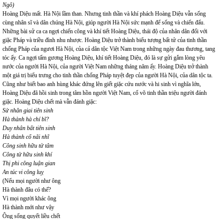
Ngô)
Hoàng Diệu mất. Hà Nội lầm than. Nhưng tinh thần và khí phách Hoàng Diệu vẫn sống
cùng nhân sĩ và dân chúng Hà Nội, giúp người Hà Nội sức mạnh để sống và chiến đấu.
Những bài sử ca ca ngợi chiến công và khí tiết Hoàng Diệu, thái độ của nhân dân đối với
giặc Pháp và triều đình nhu nhược. Hoàng Diệu trở thành biểu tượng bất tử của tinh thần
chống Pháp của ngươi Hà Nội, của cả dân tộc Việt Nam trong những ngày đau thương, tang
tóc ấy. Ca ngợi tấm gương Hoàng Diệu, khí tiết Hoàng Diệu, đó là sự gửi gắm lòng yêu
nước của người Hà Nội, của người Việt Nam những tháng năm ấy. Hoàng Diệu trở thành
một giá trị biểu trưng cho tinh thần chống Pháp tuyệt đẹp của người Hà Nội, của dân tộc ta.
Cũng như biết bao anh hùng khác đứng lên giết giặc cứu nước và hi sinh vì nghĩa lớn,
Hoàng Diệu đã hồi sinh trong tâm hồn người Việt Nam, cổ võ tinh thần triệu người đánh
giặc. Hoàng Diệu chết mà vẫn đánh giặc:
Sử nhân giai tiên sinh
Hà thành hà chí bĩ?
Duy nhân bất tiên sinh
Hà thành cố nãi nhĩ
Công sinh hữu tử tâm
Công tử hữu sinh khí
Thị phi công luận gian
An túc vi công luỵ
(Nếu mọi người như ông
Hà thành đâu có thế?
Vì mọi người khác ông
Hà thành mới như vậy
Ông sống quyết liều chết