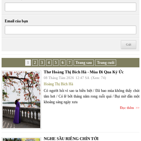
Email của bạn
1
2
3
4
5
6
7
Trang sau
Trang cuối
Thơ Hoàng Thị Bích Hà - Mùa Đi Qua Ký Ức
08 Tháng Tám 2026
12:47 SA
(Xem: 74)
Hoàng Thị Bích Hà
Có người hỏi vì sao ta biền biệt / Đã bao mùa không thấy chút
tăm hơi / Có lẽ bởi tháng năm rong ruỗi quá / Bụi mờ dần một
khoảng sáng ngày xưa
Đọc thêm
NGHE SẦU RIÊNG CHÍN TỚI