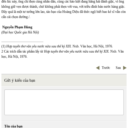
đến lúc này, ông chỉ thẹn cùng nhân dân, cùng các hào kiệt đang hăng hái đánh giặc, vì ông
không giữ vẹn được thành, chứ không phải thẹn với vua, với triều đình bán nước hàng giặc.
Đây quả là một tư tưởng lớn lao, táo bạo của Hoàng Diệu đã thức ngộ biết bao kẻ sĩ vẫn còn
cấn cái chọn đường./.
Nguyễn Phạm Hùng
(Đại học Quốc gia Hà Nội)
(1)
Hợp tuyển thơ văn yêu nước nửa sau thế kỷ XIX.
Nxb. Văn học, Hà Nội, 1976.
2
Các trích dẫn tác phẩm lấy từ
Hợp tuyển thơ văn yêu nước nửa sau thế kỷ XIX.
Nxb. Văn
học, Hà Nội, 1976.
Trước
Sau
Gửi ý kiến của bạn
Tên của bạn