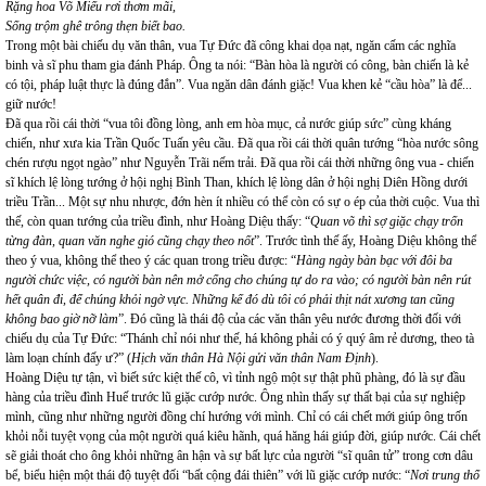
Rặng hoa Võ Miếu rơi thơm mãi,
Sống trộm ghê trông thẹn biết bao.
Trong một bài chiếu dụ văn thân, vua Tự Đức đã công khai dọa nạt, ngăn cấm các nghĩa
binh và sĩ phu tham gia đánh Pháp. Ông ta nói: “Bàn hòa là người có công, bàn chiến là kẻ
có tội, pháp luật thực là đúng đắn”. Vua ngăn dân đánh giặc! Vua khen kẻ “cầu hòa” là để...
giữ nước!
Đã qua rồi cái thời “vua tôi đồng lòng, anh em hòa mục, cả nước giúp sức” cùng kháng
chiến, như xưa kia Trần Quốc Tuấn yêu cầu. Đã qua rồi cái thời quân tướng “hòa nước sông
chén rượu ngọt ngào” như Nguyễn Trãi nếm trải. Đã qua rồi cái thời những ông vua - chiến
sĩ khích lệ lòng tướng ở hội nghị Bình Than, khích lệ lòng dân ở hội nghị Diên Hồng dưới
triều Trần... Một sự nhu nhược, đớn hèn ít nhiều có thể còn có sự o ép của thời cuộc. Vua thì
thế, còn quan tướng của triều đình, như Hoàng Diệu thấy: “
Quan võ thì sợ giặc chạy trốn
từng đàn, quan văn nghe gió cũng chạy theo nốt
”. Trước tình thế ấy, Hoàng Diệu không thể
theo ý vua, không thể theo ý các quan trong triều được: “
Hàng ngày bàn bạc với đôi ba
người chức việc, có người bàn nên mở cổng cho chúng tự do ra vào; có người bàn nên rút
hết quân đi, để chúng khỏi ngờ vực. Những kế đó dù tôi có phải thịt nát xương tan cũng
không bao giờ nỡ làm
”. Đó cũng là thái độ của các văn thân yêu nước đương thời đối với
chiếu dụ của Tự Đức: “Thánh chỉ nói như thế, há không phải có ý quý âm rẻ dương, theo tà
làm loạn chính đấy ư?” (
Hịch văn thân Hà Nội gửi văn thân Nam Định
).
Hoàng Diệu tự tận, vì biết sức kiệt thế cô, vì tỉnh ngộ một sự thật phũ phàng, đó là sự đầu
hàng của triều đình Huế trước lũ giặc cướp nước. Ông nhìn thấy sự thất bại của sự nghiệp
mình, cũng như những người đồng chí hướng với mình. Chỉ có cái chết mới giúp ông trốn
khỏi nỗi tuyệt vọng của một người quá kiêu hãnh, quá hăng hái giúp đời, giúp nước. Cái chết
sẽ giải thoát cho ông khỏi những ân hận và sự bất lực của người “sĩ quân tử” trong cơn dâu
bể, biểu hiện một thái độ tuyệt đối “bất cộng đái thiên” với lũ giặc cướp nước: “
Nơi trung thổ