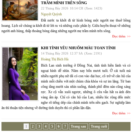
TRẦM MÌNH TRÊN SÔNG
22 Tháng Bảy 2026
10:14 CH
(Xem: 1423)
Nguyệt Quỳnh
Đất nước ta khởi đi từ hình bóng một người mẹ thuở hồng
hoang. Lịch sử chúng ta khởi đi từ lời ru và những cuộc phân ly. Giữa huyền thoại về những
người anh hùng, thấp thoáng bóng dáng những người mẹ trầm mình trên sông.
Đọc thêm
KHI TÌNH YÊU NHUỐM MÀU TOAN TÍNH
14 Tháng Bảy 2026
12:37 SA
(Xem: 2191)
Hoàng Thị Bích Hà
Bích Lan sinh trưởng ở Đồng Nai, tính tình hiền lành và có
ngoại hình dễ nhìn. Năm nay bốn mươi tuổi. Ở cái tuổi mà
nhiều người phụ nữ đã có con vào đại học, cô trở về căn hộ của
mình mỗi chiều với một chùm chìa khóa và sự im lặng. Từ ban
công tầng mười sáu nhìn xuống, thành phố đêm nào cũng sáng
rực. Xe cộ vẫn xuôi ngược, những ô cửa vẫn hắt ra ánh đèn
vàng ấm áp. Chỉ có căn hộ của Lan, nhiều lúc rộng đến mức
nghe rõ tiếng dép của chính mình trên nền gạch. Sự nghiệp làm
ăn thì thuận tiện nhưng về đường tình duyên thì có phần lận đận.
Đọc thêm
1
2
3
4
5
6
7
Trang sau
Trang cuối