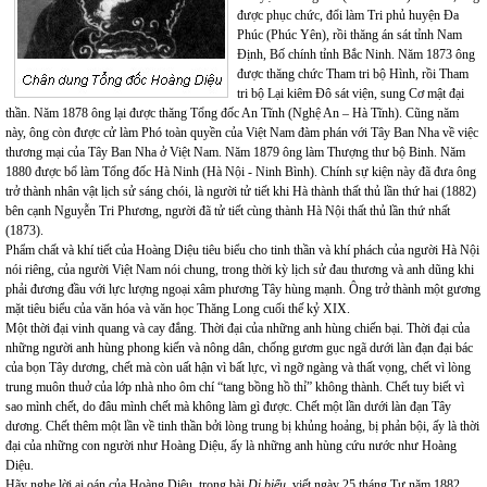
được phục chức, đổi làm Tri phủ huyện Đa
Phúc (Phúc Yên), rồi thăng án sát tỉnh Nam
Định, Bố chính tỉnh Bắc Ninh. Năm 1873 ông
được thăng chức Tham tri bộ Hình, rồi Tham
tri bộ Lại kiêm Đô sát viện, sung Cơ mật đại
thần. Năm 1878 ông lại được thăng Tổng đốc An Tĩnh (Nghệ An – Hà Tĩnh). Cũng năm
này, ông còn được cử làm Phó toàn quyền của Việt Nam đàm phán với Tây Ban Nha về việc
thương mại của Tây Ban Nha ở Việt Nam. Năm 1879 ông làm Thượng thư bộ Binh. Năm
1880 được bổ làm Tổng đốc Hà Ninh (Hà Nội - Ninh Bình). Chính sự kiện này đã đưa ông
trở thành nhân vật lịch sử sáng chói, là người tử tiết khi Hà thành thất thủ lần thứ hai (1882)
bên cạnh Nguyễn Tri Phương, người đã tử tiết cùng thành Hà Nội thất thủ lần thứ nhất
(1873).
Phẩm chất và khí tiết của Hoàng Diệu tiêu biểu cho tinh thần và khí phách của người Hà Nội
nói riêng, của người Việt Nam nói chung, trong thời kỳ lịch sử đau thương và anh dũng khi
phải đương đầu với lực lượng ngoại xâm phương Tây hùng mạnh. Ông trở thành một gương
mặt tiêu biểu của văn hóa và văn học Thăng Long cuối thế kỷ XIX.
Một thời đại vinh quang và cay đắng. Thời đại của những anh hùng chiến bại. Thời đại của
những người anh hùng phong kiến và nông dân, chống gươm gục ngã dưới làn đạn đại bác
của bọn Tây dương, chết mà còn uất hận vì bất lực, vì ngỡ ngàng và thất vọng, chết vì lòng
trung muôn thuở của lớp nhà nho ôm chí “tang bồng hồ thỉ” không thành. Chết tuy biết vì
sao mình chết, do đâu mình chết mà không làm gì được. Chết một lần dưới làn đạn Tây
dương. Chết thêm một lần về tinh thần bởi lòng trung bị khủng hoảng, bị phản bội, ấy là thời
đại của những con người như Hoàng Diệu, ấy là những anh hùng cứu nước như Hoàng
Diệu.
Hãy nghe lời ai oán của Hoàng Diệu, trong bài
Di biểu
, viết ngày 25 tháng Tư năm 1882,