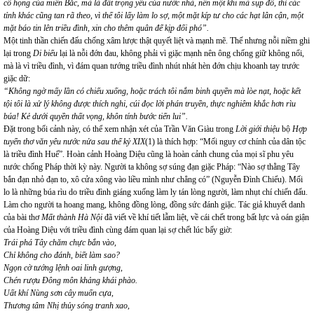
cổ họng của miền Bắc, mà là đất trọng yếu của nước nhà, nên một khi mà sụp đổ, thì các
tỉnh khác cũng tan rã theo, vì thế tôi lấy làm lo sợ, một mặt kíp tư cho các hạt lân cận, một
mặt báo tin lên triều đình, xin cho thêm quân để kịp đối phó”.
Một tinh thần chiến đấu chống xâm lược thật quyết liệt và mạnh mẽ. Thế nhưng nỗi niềm ghi
lại trong
Di biểu
lại là nỗi đớn đau, không phải vì giặc mạnh nên ông chống giữ không nổi,
mà là vì triều đình, vì đám quan tướng triều đình nhút nhát hèn đớn chịu khoanh tay trước
giặc dữ:
“Không ngờ mấy lần có chiếu xuống, hoặc trách tôi nắm binh quyền mà lòe nạt, hoặc kết
tội tôi là xử lý không được thích nghi, cúi đọc lời phán truyền, thực nghiêm khắc hơn rìu
búa! Kẻ dưới quyền thất vọng, khôn tính bước tiến lui”.
Đặt trong bối cảnh này, có thể xem nhận xét của Trần Văn Giàu trong
Lời giới thiệu
bộ
Hợp
tuyển thơ văn yêu nước nửa sau thế kỷ XIX
(1)
là thích hợp: “Mối nguy cơ chính của dân tộc
là triều đình Huế”. Hoàn cảnh Hoàng Diệu cũng là hoàn cảnh chung của mọi sĩ phu yêu
nước chống Pháp thời kỳ này. Người ta không sợ súng đạn giặc Pháp: “Nào sợ thằng Tây
bắn đạn nhỏ đạn to, xô cửa xông vào liều mình như chẳng có” (Nguyễn Đình Chiểu). Mối
lo là những búa rìu do triều đình giáng xuống làm ly tán lòng người, làm nhụt chí chiến đấu.
Làm cho người ta hoang mang, không đồng lòng, đồng sức đánh giặc. Tác giả khuyết danh
của bài thơ
Mất thành Hà Nội
đã viết về khí tiết lẫm liệt, về cái chết trong bất lực và oán giận
của Hoàng Diệu với triều đình cùng đám quan lại sợ chết lúc bấy giờ:
Trái phá Tây chăm chực bắn vào,
Chỉ không cho đánh, biết làm sao?
Ngọn cờ tướng lệnh oai linh gượng,
Chén rượu Đông môn khảng khái phào.
Uất khí Nùng sơn cây muốn cựa,
Thương tâm Nhị thủy sóng tranh xao,