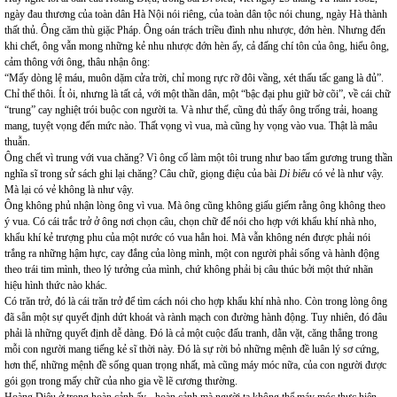
ngày đau thương của toàn dân Hà Nội nói riêng, của toàn dân tộc nói chung, ngày Hà thành
thất thủ. Ông căm thù giặc Pháp. Ông oán trách triều đình nhu nhược, đớn hèn. Nhưng đến
khi chết, ông vẫn mong những kẻ nhu nhược đớn hèn ấy, cả đấng chí tôn của ông, hiểu ông,
cảm thông với ông, thâu nhận ông:
“Mấy dòng lệ máu, muôn dặm cửa trời, chỉ mong rực rỡ đôi vầng, xét thấu tấc gang là đủ”.
Chỉ thế thôi. Ít ỏi, nhưng là tất cả, với một thần dân, một “bậc đại phu giữ bờ cõi”, về cái chữ
“trung” cay nghiệt trói buộc con người ta. Và như thế, cũng đủ thấy ông trống trải, hoang
mang, tuyệt vọng đến mức nào. Thất vọng vì vua, mà cũng hy vọng vào vua. Thật là mâu
thuẫn.
Ông chết vì trung với vua chăng? Vì ông cố làm một tôi trung như bao tấm gương trung thần
nghĩa sĩ trong sử sách ghi lại chăng? Câu chữ, giọng điệu của bài
Di biểu
có vẻ là như vậy.
Mà lại có vẻ không là như vậy.
Ông không phủ nhận lòng ông vì vua. Mà ông cũng không giấu giếm rằng ông không theo
ý vua. Có cái trắc trở ở ông nơi chọn câu, chọn chữ để nói cho hợp với khẩu khí nhà nho,
khẩu khí kẻ trượng phu của một nước có vua hẳn hoi. Mà vẫn không nén được phải nói
trắng ra những hậm hực, cay đắng của lòng mình, một con người phải sống và hành động
theo trái tim mình, theo lý tưởng của mình, chứ không phải bị câu thúc bởi một thứ nhãn
hiệu hình thức nào khác.
Có trăn trở, đó là cái trăn trở để tìm cách nói cho hợp khẩu khí nhà nho. Còn trong lòng ông
đã sẵn một sự quyết định dứt khoát và rành mạch con đường hành động. Tuy nhiên, đó đâu
phải là những quyết định dễ dàng. Đó là cả một cuộc đấu tranh, dằn vặt, căng thẳng trong
mỗi con người mang tiếng kẻ sĩ thời này. Đó là sự rời bỏ những mệnh đề luân lý sơ cứng,
hơn thế, những mệnh đề sống quan trọng nhất, mà cũng máy móc nữa, của con người được
gói gọn trong mấy chữ của nho gia về lẽ cương thường.