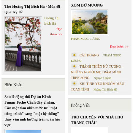
XÓM BỜ MƯƠNG
Thơ Hoàng Thị Bích Hà - Mùa Đi
Qua Ký Ức
Hoàng Thị
Bích Hà
Đọc
thêm
PHẠM NGỌC LƯƠNG
Đọc thêm
CÁT HOANG
PHẠM NGỌC
LƯƠNG
THÁNH THIÊN NỮ TƯỚNG -
NHỮNG NGƯỜI MẸ TRẦM MÌNH
TRÊN SÔNG
Nguyệt Quỳnh
KHI TÌNH YÊU NHUỐM MÀU
Biên Khảo
TOAN TÍNH
Hoàng Thị Bích Hà
Sau lễ động thổ Dự án Kênh
Funan Techo Cách đây 2 năm,
Phỏng Vấn
Cần một tầm nhìn mới: từ "một
công trình" sang "một hệ thống"
TRÒ CHUYỆN VỚI NHÀ THƠ
thủy văn ảnh hưởng trên toàn lưu
TRANG CHÂU
vực