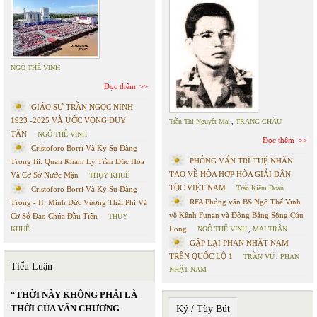
NGÔ THẾ VINH
Đọc thêm
GIÁO SƯ TRẦN NGỌC NINH
1923 -2025 VÀ ƯỚC VỌNG DUY
Trần Thị Nguyệt Mai
,
TRANG CHÂU
TÂN
NGÔ THẾ VINH
Đọc thêm
Cristoforo Borri Và Ký Sự Đàng
PHỎNG VẤN TRÍ TUỆ NHÂN
Trong Iii. Quan Khám Lý Trần Đức Hòa
TẠO VỀ HÒA HỢP HÒA GIẢI DÂN
Và Cơ Sở Nước Mặn
THỤY KHUÊ
TỘC VIỆT NAM
Trần Kiêm Đoàn
Cristoforo Borri Và Ký Sự Đàng
RFA Phỏng vấn BS Ngô Thế Vinh
Trong - II. Minh Đức Vương Thái Phi Và
về Kênh Funan và Đồng Bằng Sông Cửu
Cơ Sở Đạo Chúa Đầu Tiên
THỤY
Long
KHUÊ
NGÔ THẾ VINH
,
MAI TRẦN
GẶP LẠI PHAN NHẬT NAM
TRÊN QUỐC LỘ 1
TRẦN VŨ
,
PHAN
Tiểu Luận
NHẬT NAM
“THỜI NÀY KHÔNG PHẢI LÀ
THỜI CỦA VĂN CHƯƠNG
Ký / Tùy Bút