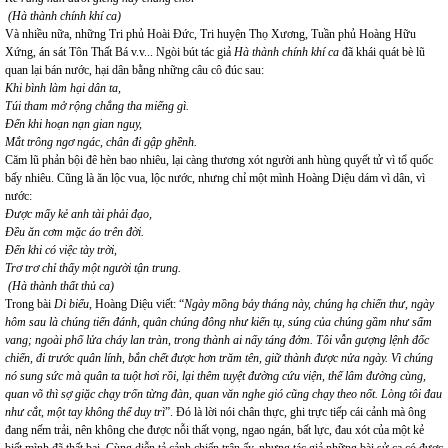
(Hà thành chính khí ca)
Và nhiều nữa, những Tri phủ Hoài Đức, Tri huyện Thọ Xương, Tuần phủ Hoàng Hữu
Xứng, án sát Tôn Thất Bá v.v... Ngòi bút tác giả
Hà thành chính khí ca
đã khái quát bè lũ
quan lại bán nước, hại dân bằng những câu cô đúc sau:
Khi bình làm hại dân ta,
Túi tham mở rộng chẳng tha miếng gì.
Đến khi hoạn nạn gian nguy,
Mắt trông ngơ ngác, chân đi gập ghềnh.
Căm lũ phản bội đê hèn bao nhiêu, lại càng thương xót người anh hùng quyết tử vì tổ quốc
bấy nhiêu. Cũng là ăn lộc vua, lộc nước, nhưng chỉ một mình Hoàng Diệu dám vì dân, vì
nước:
Được mấy kẻ anh tài phải đạo,
Đều ăn cơm mặc áo trên đời.
Đến khi có việc tày trời,
Trơ trơ chỉ thấy một người tận trung.
(Hà thành thất thủ ca)
Trong bài
Di biểu
, Hoàng Diệu viết: “
Ngày mồng bảy tháng này, chúng hạ chiến thư, ngày
hôm sau là chúng tiến đánh, quân chúng đông như kiến tụ, súng của chúng gầm như sấm
vang; ngoài phố lửa cháy lan tràn, trong thành ai nấy táng đởm. Tôi vẫn gượng lệnh đốc
chiến, đi trước quân lính, bắn chết được hơn trăm tên, giữ thành được nửa ngày. Vì chúng
nó sung sức mà quân ta tuột hơi rồi, lại thêm tuyệt đường cứu viện, thế lâm đường cùng,
quan võ thì sợ giặc chạy trốn từng đàn, quan văn nghe gió cũng chạy theo nốt. Lòng tôi đau
như cắt, một tay không thể duy trì
”. Đó là lời nói chân thực, ghi trực tiếp cái cảnh mà ông
đang nếm trải, nên không che được nỗi thất vọng, ngao ngán, bất lực, đau xót của một kẻ