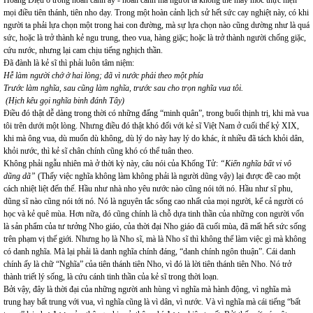
Hoàng Diệu ở trong hoàn cảnh ấy - hoàn cảnh mà người ta không thể máy móc thực hiện
mọi điều tiên thánh, tiên nho dạy. Trong một hoàn cảnh lịch sử hết sức cay nghiệt này, có khi
người ta phải lựa chọn một trong hai con đường, mà sự lựa chọn nào cũng dường như là quá
sức, hoặc là trở thành kẻ ngu trung, theo vua, hàng giặc; hoặc là trở thành người chống giặc,
cứu nước, nhưng lại cam chịu tiếng nghịch thần.
Đã đành là kẻ sĩ thì phải luôn tâm niệm:
Hễ làm người chớ ở hai lòng; đã vì nước phải theo một phía
Trước làm nghĩa, sau cũng làm nghĩa, trước sau cho trọn nghĩa vua tôi.
(Hịch kêu gọi nghĩa binh đánh Tây)
Điều đó thật dễ dàng trong thời có những đấng “minh quân”, trong buổi thịnh trị, khi mà vua
tôi trên dưới một lòng. Nhưng điều đó thật khó đối với kẻ sĩ Việt Nam ở cuối thế kỷ XIX,
khi mà ông vua, dù muốn dù không, dù lý do này hay lý do khác, ít nhiều đã tách khỏi dân,
khỏi nước, thì kẻ sĩ chân chính cũng khó có thể tuân theo.
Không phải ngẫu nhiên mà ở thời kỳ này, câu nói của Khổng Tử:
“Kiến nghĩa bất vi vô
dũng dã”
(Thấy việc nghĩa không làm không phải là người dũng vậy) lại được đề cao một
cách nhiệt liệt đến thế. Hầu như nhà nho yêu nước nào cũng nói tới nó. Hầu như sĩ phu,
dũng sĩ nào cũng nói tới nó. Nó là nguyên tắc sống cao nhất của mọi người, kể cả người có
học và kẻ quê mùa. Hơn nữa, đó cũng chính là chỗ dựa tinh thần của những con người vốn
là sản phẩm của tư tưởng Nho giáo, của thời đại Nho giáo đã cuối mùa, đã mất hết sức sống
trên phạm vị thế giới. Nhưng họ là Nho sĩ, mà là Nho sĩ thì không thể làm việc gì mà không
có danh nghĩa. Mà lại phải là danh nghĩa chính đáng, “danh chính ngôn thuận”. Cái danh
chính ấy là chữ “Nghĩa” của tiên thánh tiên Nho, vì đó là lời tiên thánh tiên Nho. Nó trở
thành triết lý sống, là cứu cánh tinh thần của kẻ sĩ trong thời loạn.
Bởi vậy, đây là thời đại của những người anh hùng vì nghĩa mà hành động, vì nghĩa mà
trung hay bất trung với vua, vì nghĩa cũng là vì dân, vì nước. Và vì nghĩa mà cái tiếng “bất