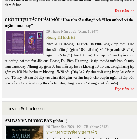
đã xuất bản.
Đọc thêm
GIỚI THIỆU TÁC PHẨM MỚI “Hoa tím sầu đông” và “Hẹn anh về vĩ dạ
ngắm mưa bay”
29 Tháng Năm 2025
(Xem: 15247)
Hoàng Thị Bích Hà
Năm 2025 Hoàng Thị Bích Hà trình làng 2 tập thơ: “Hoa
tím sầu đông” (gồm 103 bài thơ) và “Hẹn anh về vĩ dạ
ngắm mưa bay” (Hơn 180 bài). Hai tập thơ này tuyển chọn
ra những bài thơ tâm đắc của Hoàng Thị Bích Hà trong 10 tập thơ đã xuất bản từ mấy
năm trước đây. Những tập gồm 50 bài, mỗi tập lọc ra khoảng 10-15 bài, trong những tập
gồm có 100 bài thơ lọc ra khoảng 15-20 bài. (Đây là 2 tập thơ cuối cùng khép lại việc in
thơ. Từ nay về sau tôi tiếp tục dành thời gian và tâm huyết cho truyện ngắn và tùy bút,
nếu bất chợt có cảm hứng thì vẫn làm thơ, đăng báo chứ không xuất bản nữa).
Đọc thêm
Tin sách & Trích đoạn
ÂM BẢN VÀ DƯƠNG BẢN (phần 1)
26 Tháng Sáu 2026
4:21 CH
(Xem: 2613)
MAI AN NGUYỄN ANH TUẤN