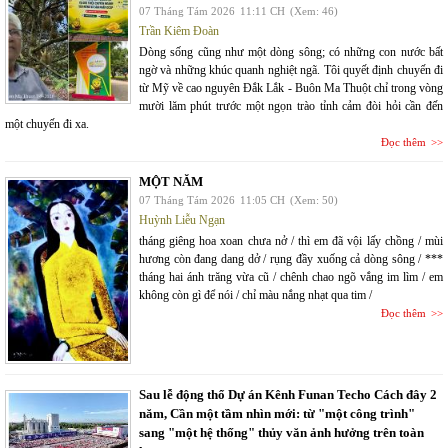
07 Tháng Tám 2026
11:11 CH
(Xem: 46)
Trần Kiêm Đoàn
Dòng sống cũng như một dòng sông; có những con nước bất
ngờ và những khúc quanh nghiệt ngã. Tôi quyết định chuyến đi
từ Mỹ về cao nguyên Đắk Lắk - Buôn Ma Thuột chỉ trong vòng
mười lăm phút trước một ngọn trào tỉnh cảm đòi hỏi cần đến
một chuyến đi xa.
Đọc thêm
MỘT NĂM
07 Tháng Tám 2026
11:05 CH
(Xem: 50)
Huỳnh Liễu Ngạn
tháng giêng hoa xoan chưa nở / thì em đã vội lấy chồng / mùi
hương còn đang dang dở / rụng đầy xuống cả dòng sông / ***
tháng hai ánh trăng vừa cũ / chênh chao ngõ vắng im lìm / em
không còn gì để nói / chỉ màu nắng nhạt qua tim /
Đọc thêm
Sau lễ động thổ Dự án Kênh Funan Techo Cách đây 2
năm, Cần một tầm nhìn mới: từ "một công trình"
sang "một hệ thống" thủy văn ảnh hưởng trên toàn