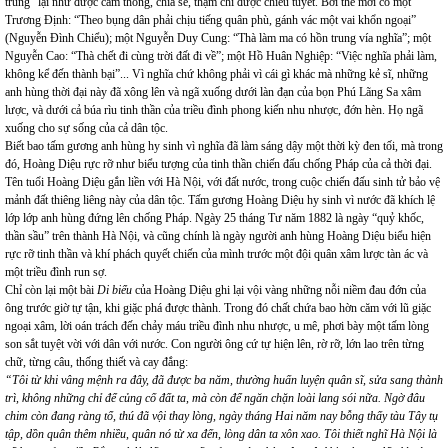
trung” lại như được cảm thông, chia sẻ, thậm chí được chiêu tuyết. Bởi thế mới có một
Trương Định: “Theo bụng dân phải chịu tiếng quân phù, gánh vác một vai khổn ngoại”
(Nguyễn Đình Chiểu); một Nguyễn Duy Cung: “Thà làm ma có hồn trung vía nghĩa”; một
Nguyễn Cao: “Thà chết đi cùng trời đất đi về”; một Hồ Huân Nghiệp: “Việc nghĩa phải làm,
không kể đến thành bại”... Vì nghĩa chứ không phải vì cái gì khác mà những kẻ sĩ, những
anh hùng thời đại này đã xông lên và ngã xuống dưới làn đạn của bọn Phú Lãng Sa xâm
lược, và dưới cả búa rìu tinh thần của triều đình phong kiến nhu nhược, đớn hèn. Họ ngã
xuống cho sự sống của cả dân tộc.
Biết bao tấm gương anh hùng hy sinh vì nghĩa đã làm sáng dậy một thời kỳ đen tối, mà trong
đó, Hoàng Diệu rực rỡ như biểu tượng của tinh thần chiến đấu chống Pháp của cả thời đại.
Tên tuổi Hoàng Diệu gắn liền với Hà Nội, với đất nước, trong cuộc chiến đấu sinh tử bảo vệ
mảnh đất thiêng liêng này của dân tộc. Tấm gương Hoàng Diệu hy sinh vì nước đã khích lệ
lớp lớp anh hùng đứng lên chống Pháp. Ngày 25 tháng Tư năm 1882 là ngày “quỷ khốc,
thần sầu” trên thành Hà Nội, và cũng chính là ngày người anh hùng Hoàng Diệu biểu hiện
rực rỡ tinh thần và khí phách quyết chiến của mình trước một đội quân xâm lược tàn ác và
một triều đình run sợ.
Chỉ còn lại một bài
Di biểu
của Hoàng Diệu ghi lại vội vàng những nỗi niềm đau đớn của
ông trước giờ tự tận, khi giặc phá được thành. Trong đó chất chứa bao hờn căm với lũ giặc
ngoại xâm, lời oán trách đến chảy máu triều đình nhu nhược, u mê, phơi bày một tấm lòng
son sắt tuyệt vời với dân với nước. Con người ông cứ tự hiện lên, rờ rỡ, lớn lao trên từng
chữ, từng câu, thống thiết và cay đắng:
“Tôi từ khi vâng mệnh ra đây, đã được ba năm, thường huấn luyện quân sĩ, sửa sang thành
trì, không những chỉ để củng cố đất ta, mà còn để ngăn chặn loài lang sói nữa. Ngờ đâu
chim còn đang ràng tổ, thú đã vội thay lòng, ngày tháng Hai năm nay bỗng thấy tàu Tây tụ
tập, dồn quân thêm nhiều, quân nó từ xa đến, lòng dân ta xôn xao. Tôi thiết nghĩ Hà Nội là