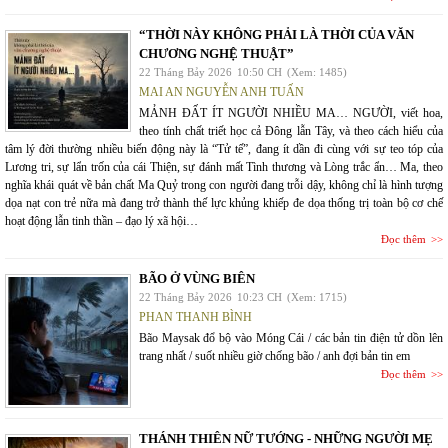
“THỜI NÀY KHÔNG PHẢI LÀ THỜI CỦA VĂN
CHƯƠNG NGHỆ THUẬT”
22 Tháng Bảy 2026
10:50 CH
(Xem: 1485)
MAI AN NGUYỄN ANH TUẤN
MẢNH ĐẤT ÍT NGƯỜI NHIỀU MA… NGƯỜI, viết hoa,
theo tính chất triết học cả Đông lẫn Tây, và theo cách hiểu của
tâm lý đời thường nhiều biến động này là “Tử tế”, đang ít dần đi cùng với sự teo tóp của
Lương tri, sự lẩn trốn của cái Thiện, sự đánh mất Tình thương và Lòng trắc ẩn… Ma, theo
nghĩa khái quát về bản chất Ma Quỷ trong con người đang trỗi dậy, không chỉ là hình tượng
dọa nạt con trẻ nữa mà đang trở thành thế lực khủng khiếp đe dọa thống trị toàn bộ cơ chế
hoạt động lẫn tinh thần – đạo lý xã hội…
Đọc thêm
BÃO Ở VÙNG BIÊN
22 Tháng Bảy 2026
10:23 CH
(Xem: 1715)
PHAN THANH BÌNH
Bão Maysak đổ bộ vào Móng Cái / các bản tin điện tử dồn lên
trang nhất / suốt nhiều giờ chống bão / anh đợi bản tin em
Đọc thêm
THÁNH THIÊN NỮ TƯỚNG - NHỮNG NGƯỜI MẸ