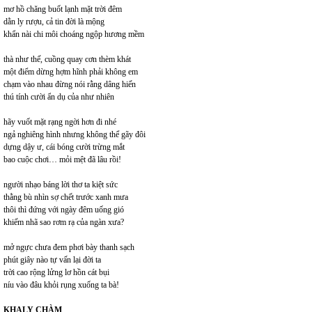
mơ hồ chăng buốt lạnh mặt trời đêm
dằn ly rượu, cả tin đời là mộng
khẩn nài chi môi choáng ngộp hương mềm
thà như thế, cuồng quay cơn thèm khát
một điểm dừng hợm hĩnh phải không em
chạm vào nhau đừng nói rằng dâng hiến
thú tính cười ẩn dụ của như nhiên
hãy vuốt mặt rạng ngời hơn đi nhé
ngả nghiêng hình nhưng không thể gãy đôi
dựng dậy ư, cái bóng cười trừng mắt
bao cuộc chơi… mỏi mệt đã lâu rồi!
người nhạo báng lời thơ ta kiệt sức
thằng bù nhìn sợ chết trước xanh mưa
thôi thì đứng với ngày đêm uống gió
khiếm nhã sao rơm rạ của ngàn xưa?
mở ngực chưa đem phơi bày thanh sạch
phút giây nào tự vấn lại đời ta
trời cao rộng lửng lơ hồn cát bụi
níu vào đâu khỏi rụng xuống ta bà!
KHALY CHÀM