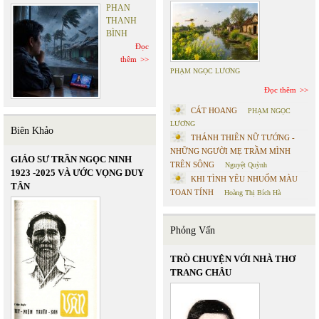
PHAN
THANH
BÌNH
Đọc
thêm
PHẠM NGỌC LƯƠNG
Đọc thêm
CÁT HOANG
PHẠM NGỌC
LƯƠNG
Biên Khảo
THÁNH THIÊN NỮ TƯỚNG -
NHỮNG NGƯỜI MẸ TRẦM MÌNH
GIÁO SƯ TRẦN NGỌC NINH
TRÊN SÔNG
Nguyệt Quỳnh
1923 -2025 VÀ ƯỚC VỌNG DUY
KHI TÌNH YÊU NHUỐM MÀU
TÂN
TOAN TÍNH
Hoàng Thị Bích Hà
Phỏng Vấn
TRÒ CHUYỆN VỚI NHÀ THƠ
TRANG CHÂU