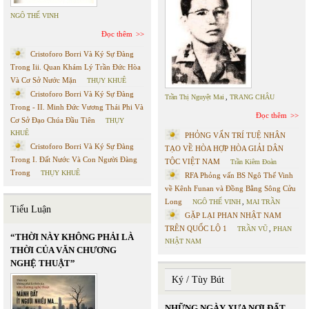
NGÔ THẾ VINH
Đọc thêm
Cristoforo Borri Và Ký Sự Đàng
Trong Iii. Quan Khám Lý Trần Đức Hòa
Và Cơ Sở Nước Mặn
THỤY KHUÊ
Cristoforo Borri Và Ký Sự Đàng
Trần Thị Nguyệt Mai
,
TRANG CHÂU
Trong - II. Minh Đức Vương Thái Phi Và
Đọc thêm
Cơ Sở Đạo Chúa Đầu Tiên
THỤY
KHUÊ
PHỎNG VẤN TRÍ TUỆ NHÂN
Cristoforo Borri Và Ký Sự Đàng
TẠO VỀ HÒA HỢP HÒA GIẢI DÂN
Trong I. Đất Nước Và Con Người Đàng
TỘC VIỆT NAM
Trần Kiêm Đoàn
Trong
THỤY KHUÊ
RFA Phỏng vấn BS Ngô Thế Vinh
về Kênh Funan và Đồng Bằng Sông Cửu
Long
NGÔ THẾ VINH
,
MAI TRẦN
Tiểu Luận
GẶP LẠI PHAN NHẬT NAM
TRÊN QUỐC LỘ 1
TRẦN VŨ
,
PHAN
“THỜI NÀY KHÔNG PHẢI LÀ
NHẬT NAM
THỜI CỦA VĂN CHƯƠNG
NGHỆ THUẬT”
Ký / Tùy Bút
NHỮNG NGÀY XƯA NƠI ĐẤT