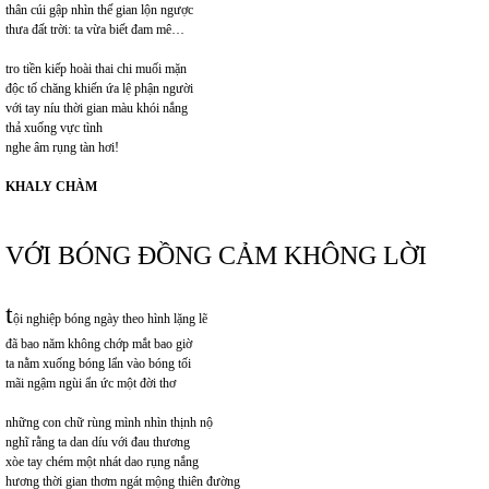
thân cúi gập nhìn thế gian lộn ngược
thưa đất trời: ta vừa biết đam mê…
tro tiền kiếp hoài thai chi muối mặn
độc tố chăng khiến ứa lệ phận người
với tay níu thời gian màu khói nắng
thả xuống vực tình
nghe âm rụng tàn hơi!
KHALY CHÀM
VỚI BÓNG ĐỒNG CẢM KHÔNG LỜI
t
ội nghiệp bóng ngày theo hình lặng lẽ
đã bao năm không chớp mắt bao giờ
ta nằm xuống bóng lẩn vào bóng tối
mãi ngậm ngùi ẩn ức một đời thơ
những con chữ rùng mình nhìn thịnh nộ
nghĩ rằng ta dan díu với đau thương
xòe tay chém một nhát dao rụng nắng
hương thời gian thơm ngát mộng thiên đường