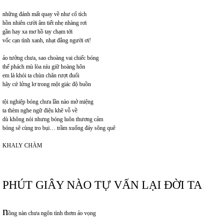
những đánh mất quay về như cổ tích
hồn nhiên cười âm tiết nhẹ nhàng rơi
gần hay xa mơ hồ tay chạm tới
vốc cạn tình xanh, nhạt đắng người ơi!
ảo tưởng chưa, sao choàng vai chiếc bóng
thể phách mù lòa níu giữ hoàng hôn
em là khói ta chùn chân rượt đuổi
hãy cứ lửng lơ trong một giác độ buồn
tội nghiệp bóng chưa lần nào mở miệng
ta thèm nghe ngữ điệu khẽ vỗ về
dù không nói nhưng bóng luôn thương cảm
bóng sẽ cùng tro bụi… trầm xuống đáy sông quê
KHALY CHÀM
PHÚT GIÂY NÀO TỰ VẤN LẠI ĐỜI TA
n
ồng nàn chưa ngôn tình thơm ảo vọng