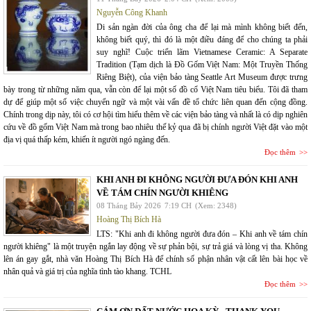
Nguyễn Công Khanh
Di sản ngàn đời của ông cha để lại mà mình không biết đến,
không biết quý, thì đó là một điều đáng để cho chúng ta phải
suy nghĩ! Cuộc triển lãm Vietnamese Ceramic: A Separate
Tradition (Tạm dịch là Đồ Gốm Việt Nam: Một Truyền Thống
Riêng Biệt), của viện bảo tàng Seattle Art Museum được trưng
bày trong từ những năm qua, vẫn còn để lại một số đồ cổ Việt Nam tiêu biểu. Tôi đã tham
dự để giúp một số việc chuyển ngữ và một vài vấn đề tổ chức liên quan đến cộng đồng.
Chính trong dịp này, tôi có cơ hội tìm hiểu thêm về các viện bảo tàng và nhất là có dịp nghiên
cứu về đồ gốm Việt Nam mà trong bao nhiêu thế kỷ qua đã bị chính người Việt đặt vào một
địa vị quá thấp kém, khiến ít người ngó ngàng đến.
Đọc thêm
KHI ANH ĐI KHÔNG NGƯỜI ĐƯA ĐÓN KHI ANH
VỀ TÁM CHÍN NGƯỜI KHIÊNG
08 Tháng Bảy 2026
7:19 CH
(Xem: 2348)
Hoàng Thị Bích Hà
LTS: "Khi anh đi không người đưa đón – Khi anh về tám chín
người khiêng" là một truyện ngắn lay động về sự phản bội, sự trả giá và lòng vị tha. Không
lên án gay gắt, nhà văn Hoàng Thị Bích Hà để chính số phận nhân vật cất lên bài học về
nhân quả và giá trị của nghĩa tình tào khang. TCHL
Đọc thêm