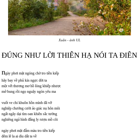
Xuân - ảnh UL
ĐÚNG NHƯ LỜI THIÊN HẠ NÓI TA ĐIÊN
n
gày phơi mặt ngóng chờ tro tiền kiếp
hãy bay về phủ kín ngực đời ta
một vết thương mơ hồ lòng khiếp nhược
mở bung rồi ngọ nguậy ngón yêu ma
vuốt ve chi khuôn hồn mình đã vỡ
nghiệp chướng cười ảo giác nụ hôn môi
ngất ngây dại tìm oan khiên sắc tướng
nghiêng ngả hình đắng ly rượu mồ côi
ngày phơi mặt đẫm màu tro tiền kiếp
đêm lê la ai dìu dắt ta về