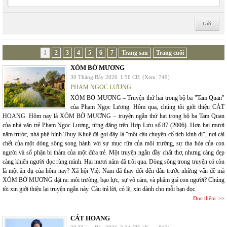
1
2
3
4
5
6
7
Trang sau
Trang cuối
XÓM BỜ MƯƠNG
30 Tháng Bảy 2026
1:56 CH
(Xem: 749)
PHẠM NGỌC LƯƠNG
XÓM BỜ MƯƠNG – Truyện thứ hai trong bộ ba "Tam Quan"
của Phạm Ngọc Lương. Hôm qua, chúng tôi giới thiệu CÁT
HOANG. Hôm nay là XÓM BỜ MƯƠNG – truyện ngắn thứ hai trong bộ ba Tam Quan
của nhà văn trẻ Phạm Ngọc Lương, từng đăng trên Hợp Lưu số 87 (2006). Hơn hai mươi
năm trước, nhà phê bình Thụy Khuê đã gọi đây là "một câu chuyện cổ tích kinh dị", nơi cái
chết của một dòng sông song hành với sự mục rữa của môi trường, sự tha hóa của con
người và số phận bi thảm của một đứa trẻ. Một truyện ngắn đầy chất thơ, nhưng càng đẹp
càng khiến người đọc rùng mình. Hai mươi năm đã trôi qua. Dòng sông trong truyện có còn
là một ẩn dụ của hôm nay? Xã hội Việt Nam đã thay đổi đến đâu trước những vấn đề mà
XÓM BỜ MƯƠNG đặt ra: môi trường, bạo lực, sự vô cảm, và phẩm giá con người? Chúng
tôi xin giới thiệu lại truyện ngắn này. Câu trả lời, có lẽ, xin dành cho mỗi bạn đọc.
Đọc thêm
CÁT HOANG