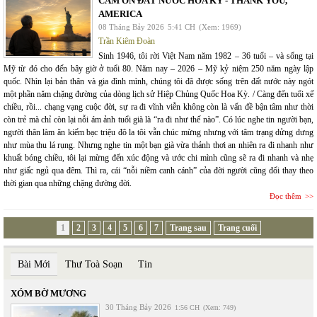
CÁM ƠN ĐẤT NƯỚC HOA KỲ - THANK YOU,
AMERICA
08 Tháng Bảy 2026
5:41 CH
(Xem: 1969)
Trần Kiêm Đoàn
Sinh 1946, tôi rời Việt Nam năm 1982 – 36 tuổi – và sống tại
Mỹ từ đó cho đến bây giờ ở tuổi 80. Năm nay – 2026 – Mỹ kỷ niệm 250 năm ngày lập
quốc. Nhìn lại bản thân và gia đình mình, chúng tôi đã được sống trên đất nước này ngót
một phần năm chặng đường của dòng lịch sử Hiệp Chủng Quốc Hoa Kỳ. / Càng đến tuổi xế
chiều, rồi... chạng vạng cuộc đời, sự ra đi vĩnh viễn không còn là vấn đề bận tâm như thời
còn trẻ mà chỉ còn lại nỗi ám ảnh tuổi già là “ra đi như thế nào”. Có lúc nghe tin người bạn,
người thân làm ăn kiếm bạc triệu đô la tôi vẫn chúc mừng nhưng với tâm trạng dửng dưng
như mùa thu lá rụng. Nhưng nghe tin một bạn già vừa thảnh thơi an nhiên ra đi nhanh như
khuất bóng chiều, tôi lại mừng đến xúc động và ước chi mình cũng sẽ ra đi nhanh và nhẹ
như giấc ngủ qua đêm. Thì ra, cái “nỗi niềm canh cánh” của đời người cũng đổi thay theo
thời gian qua những chặng đường đời.
Đọc thêm
1
2
3
4
5
6
7
Trang sau
Trang cuối
Bài Mới
Thư Toà Soạn
Tin
XÓM BỜ MƯƠNG
30 Tháng Bảy 2026
1:56 CH
(Xem: 749)