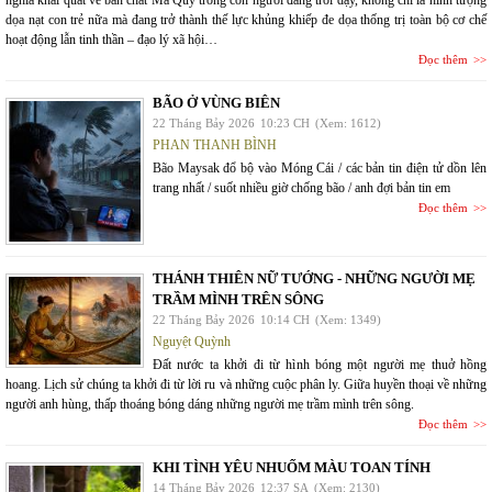
nghĩa khái quát về bản chất Ma Quỷ trong con người đang trỗi dậy, không chỉ là hình tượng
dọa nạt con trẻ nữa mà đang trở thành thế lực khủng khiếp đe dọa thống trị toàn bộ cơ chế
hoạt động lẫn tinh thần – đạo lý xã hội…
Đọc thêm
BÃO Ở VÙNG BIÊN
22 Tháng Bảy 2026
10:23 CH
(Xem: 1612)
PHAN THANH BÌNH
Bão Maysak đổ bộ vào Móng Cái / các bản tin điện tử dồn lên
trang nhất / suốt nhiều giờ chống bão / anh đợi bản tin em
Đọc thêm
THÁNH THIÊN NỮ TƯỚNG - NHỮNG NGƯỜI MẸ
TRẦM MÌNH TRÊN SÔNG
22 Tháng Bảy 2026
10:14 CH
(Xem: 1349)
Nguyệt Quỳnh
Đất nước ta khởi đi từ hình bóng một người mẹ thuở hồng
hoang. Lịch sử chúng ta khởi đi từ lời ru và những cuộc phân ly. Giữa huyền thoại về những
người anh hùng, thấp thoáng bóng dáng những người mẹ trầm mình trên sông.
Đọc thêm
KHI TÌNH YÊU NHUỐM MÀU TOAN TÍNH
14 Tháng Bảy 2026
12:37 SA
(Xem: 2130)