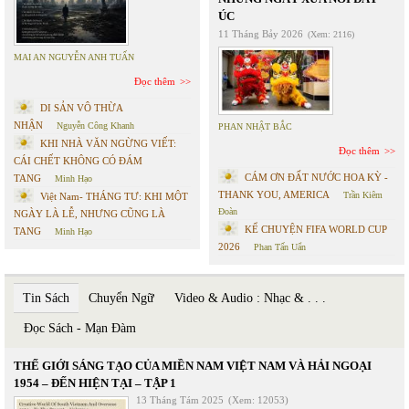
ÚC
11 Tháng Bảy 2026
(Xem: 2116)
MAI AN NGUYỄN ANH TUẤN
Đọc thêm
DI SẢN VÔ THỪA
NHẬN
Nguyễn Công Khanh
PHAN NHẬT BẮC
KHI NHÀ VĂN NGỪNG VIẾT:
Đọc thêm
CÁI CHẾT KHÔNG CÓ ĐÁM
CÁM ƠN ĐẤT NƯỚC HOA KỲ -
TANG
Minh Hạo
THANK YOU, AMERICA
Trần Kiêm
Việt Nam- THÁNG TƯ: KHI MỘT
Đoàn
NGÀY LÀ LỄ, NHƯNG CŨNG LÀ
KỂ CHUYỆN FIFA WORLD CUP
TANG
Minh Hạo
2026
Phan Tấn Uẩn
Tin Sách
Chuyển Ngữ
Video & Audio : Nhạc & . . .
Đọc Sách - Mạn Đàm
THẾ GIỚI SÁNG TẠO CỦA MIỀN NAM VIỆT NAM VÀ HẢI NGOẠI
1954 – ĐẾN HIỆN TẠI – TẬP 1
13 Tháng Tám 2025
(Xem: 12053)