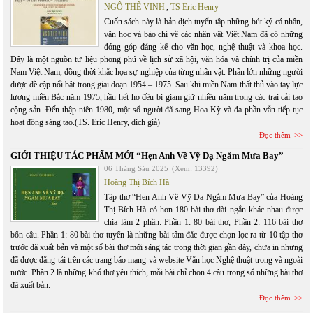
NGÔ THẾ VINH
,
TS Eric Henry
Cuốn sách này là bản dịch tuyển tập những bút ký cá nhân,
văn học và báo chí về các nhân vật Việt Nam đã có những
đóng góp đáng kể cho văn học, nghệ thuật và khoa học.
Đây là một nguồn tư liệu phong phú về lịch sử xã hội, văn hóa và chính trị của miền
Nam Việt Nam, đồng thời khắc họa sự nghiệp của từng nhân vật. Phần lớn những người
được đề cập nổi bật trong giai đoạn 1954 – 1975. Sau khi miền Nam thất thủ vào tay lực
lượng miền Bắc năm 1975, hầu hết họ đều bị giam giữ nhiều năm trong các trại cải tạo
cộng sản. Đến thập niên 1980, một số người đã sang Hoa Kỳ và đa phần vẫn tiếp tục
hoạt động sáng tạo.(TS. Eric Henry, dịch giả)
Đọc thêm
GIỚI THIỆU TÁC PHẨM MỚI “Hẹn Anh Về Vỹ Dạ Ngắm Mưa Bay”
06 Tháng Sáu 2025
(Xem: 13392)
Hoàng Thị Bích Hà
Tập thơ “Hẹn Anh Về Vỹ Dạ Ngắm Mưa Bay” của Hoàng
Thị Bích Hà có hơn 180 bài thơ dài ngắn khác nhau được
chia làm 2 phần: Phần 1: 80 bài thơ, Phần 2: 116 bài thơ
bốn câu. Phần 1: 80 bài thơ tuyển là những bài tâm đắc được chọn lọc ra từ 10 tập thơ
trước đã xuất bản và một số bài thơ mới sáng tác trong thời gian gần đây, chưa in nhưng
đã được đăng tải trên các trang báo mạng và website Văn học Nghệ thuật trong và ngoài
nước. Phần 2 là những khổ thơ yêu thích, mỗi bài chỉ chon 4 câu trong số những bài thơ
đã xuất bản.
Đọc thêm