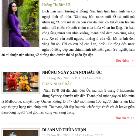
Hoàng Thị Bích Hà
Bích Lan sinh trưởng ở Đồng Nai, tính tình hiền lành và có
ngoại hình dễ nhìn. Năm nay bốn mươi tuổi. Ở cái tuổi mà
nhiều người phụ nữ đã có con vào đại học, cô trở về căn hộ của
mình mỗi chiều với một chùm chìa khóa và sự im lặng. Từ ban
công tầng mười sáu nhìn xuống, thành phố đêm nào cũng sáng
rực. Xe cộ vẫn xuôi ngược, những ô cửa vẫn hắt ra ánh đèn
vàng ấm áp. Chỉ có căn hộ của Lan, nhiều lúc rộng đến mức
nghe rõ tiếng dép của chính mình trên nền gạch. Sự nghiệp làm
ăn thì thuận tiện nhưng về đường tình duyên thì có phần lận đận.
Đọc thêm
NHỮNG NGÀY XƯA NƠI ĐẤT ÚC
11 Tháng Bảy 2026
5:19 CH
(Xem: 2116)
PHAN NHẬT BẮC
-Năm 1978 Tôi đặt chân đến Úc sau hơn 9 tháng ở Indonesia,
dừng Sydney chuyển tiếp đến Thành phố một ngày có bốn mùa
là Melbourne, chuyến bay Qantas khổng lồ 747 chở một nhóm 100 người chia ra lên khu
vực thượng hạng trên chóp mũi. Tôi mang đôi dép hai màu chiếc đực chiếc cái đi bơ vơ giữa
đám đông người Việt gốc Tàu cùng vali sang trọng.
Đọc thêm
DI SẢN VÔ THỪA NHẬN
11 Tháng Bảy 2026
2:04 CH
(Xem: 2005)