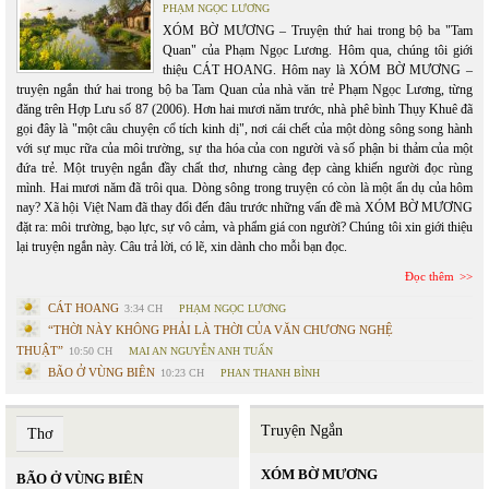
PHẠM NGỌC LƯƠNG
XÓM BỜ MƯƠNG – Truyện thứ hai trong bộ ba "Tam
Quan" của Phạm Ngọc Lương. Hôm qua, chúng tôi giới
thiệu CÁT HOANG. Hôm nay là XÓM BỜ MƯƠNG –
truyện ngắn thứ hai trong bộ ba Tam Quan của nhà văn trẻ Phạm Ngọc Lương, từng
đăng trên Hợp Lưu số 87 (2006). Hơn hai mươi năm trước, nhà phê bình Thụy Khuê đã
gọi đây là "một câu chuyện cổ tích kinh dị", nơi cái chết của một dòng sông song hành
với sự mục rữa của môi trường, sự tha hóa của con người và số phận bi thảm của một
đứa trẻ. Một truyện ngắn đầy chất thơ, nhưng càng đẹp càng khiến người đọc rùng
mình. Hai mươi năm đã trôi qua. Dòng sông trong truyện có còn là một ẩn dụ của hôm
nay? Xã hội Việt Nam đã thay đổi đến đâu trước những vấn đề mà XÓM BỜ MƯƠNG
đặt ra: môi trường, bạo lực, sự vô cảm, và phẩm giá con người? Chúng tôi xin giới thiệu
lại truyện ngắn này. Câu trả lời, có lẽ, xin dành cho mỗi bạn đọc.
Đọc thêm
CÁT HOANG
3:34 CH
PHẠM NGỌC LƯƠNG
“THỜI NÀY KHÔNG PHẢI LÀ THỜI CỦA VĂN CHƯƠNG NGHỆ
THUẬT”
10:50 CH
MAI AN NGUYỄN ANH TUẤN
BÃO Ở VÙNG BIÊN
10:23 CH
PHAN THANH BÌNH
Truyện Ngắn
Thơ
XÓM BỜ MƯƠNG
BÃO Ở VÙNG BIÊN