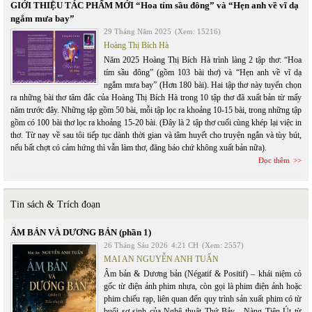
GIỚI THIỆU TÁC PHẨM MỚI “Hoa tím sầu đông” và “Hẹn anh về vĩ dạ
ngắm mưa bay”
29 Tháng Năm 2025
(Xem: 15216)
Hoàng Thị Bích Hà
Năm 2025 Hoàng Thị Bích Hà trình làng 2 tập thơ: “Hoa
tím sầu đông” (gồm 103 bài thơ) và “Hẹn anh về vĩ dạ
ngắm mưa bay” (Hơn 180 bài). Hai tập thơ này tuyển chọn
ra những bài thơ tâm đắc của Hoàng Thị Bích Hà trong 10 tập thơ đã xuất bản từ mấy
năm trước đây. Những tập gồm 50 bài, mỗi tập lọc ra khoảng 10-15 bài, trong những tập
gồm có 100 bài thơ lọc ra khoảng 15-20 bài. (Đây là 2 tập thơ cuối cùng khép lại việc in
thơ. Từ nay về sau tôi tiếp tục dành thời gian và tâm huyết cho truyện ngắn và tùy bút,
nếu bất chợt có cảm hứng thì vẫn làm thơ, đăng báo chứ không xuất bản nữa).
Đọc thêm
Tin sách & Trích đoạn
ÂM BẢN VÀ DƯƠNG BẢN (phần 1)
26 Tháng Sáu 2026
4:21 CH
(Xem: 2557)
MAI AN NGUYỄN ANH TUẤN
Âm bản & Dương bản (Négatif & Positif) – khái niệm có
gốc từ điện ảnh phim nhựa, còn gọi là phim điện ảnh hoặc
phim chiếu rạp, liên quan đến quy trình sản xuất phim có từ
buổi sơ sinh của Nghệ thuật Thứ Bảy - Nàng Tiên Út từ