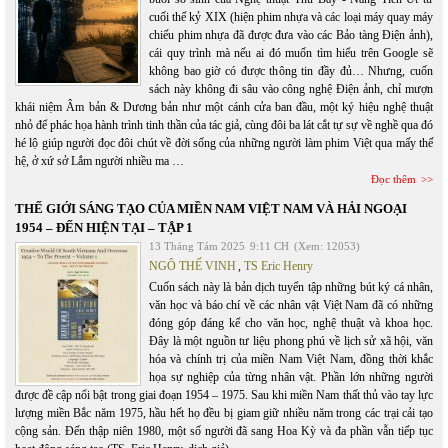
cuối thế kỷ XIX (hiện phim nhựa và các loại máy quay máy
chiếu phim nhựa đã được đưa vào các Bảo tàng Điện ảnh),
cái quy trình mà nếu ai đó muốn tìm hiểu trên Google sẽ
không bao giờ có được thông tin đầy đủ… Nhưng, cuốn
sách này không đi sâu vào công nghệ Điện ảnh, chỉ mượn
khái niệm Âm bản & Dương bản như một cánh cửa ban đầu, một ký hiệu nghệ thuật
nhỏ để phác họa hành trình tinh thần của tác giả, cùng đôi ba lát cắt tự sự về nghề qua đó
hé lộ giúp người đọc đôi chút về đời sống của những người làm phim Việt qua mấy thế
hệ, ở xứ sở Lắm người nhiều ma …
Đọc thêm
THẾ GIỚI SÁNG TẠO CỦA MIỀN NAM VIỆT NAM VÀ HẢI NGOẠI
1954 – ĐẾN HIỆN TẠI – TẬP 1
13 Tháng Tám 2025
9:11 CH
(Xem: 12053)
NGÔ THẾ VINH
,
TS Eric Henry
Cuốn sách này là bản dịch tuyển tập những bút ký cá nhân,
văn học và báo chí về các nhân vật Việt Nam đã có những
đóng góp đáng kể cho văn học, nghệ thuật và khoa học.
Đây là một nguồn tư liệu phong phú về lịch sử xã hội, văn
hóa và chính trị của miền Nam Việt Nam, đồng thời khắc
họa sự nghiệp của từng nhân vật. Phần lớn những người
được đề cập nổi bật trong giai đoạn 1954 – 1975. Sau khi miền Nam thất thủ vào tay lực
lượng miền Bắc năm 1975, hầu hết họ đều bị giam giữ nhiều năm trong các trại cải tạo
cộng sản. Đến thập niên 1980, một số người đã sang Hoa Kỳ và đa phần vẫn tiếp tục