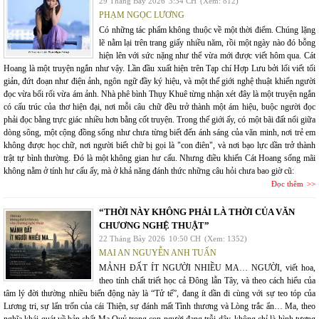
29 Tháng Bảy 2026
3:34 CH
(Xem: 812)
PHẠM NGỌC LƯƠNG
Có những tác phẩm không thuộc về một thời điểm. Chúng lặng
lẽ nằm lại trên trang giấy nhiều năm, rồi một ngày nào đó bỗng
hiện lên với sức nặng như thể vừa mới được viết hôm qua. Cát
Hoang là một truyện ngắn như vậy. Lần đầu xuất hiện trên Tạp chí Hợp Lưu bởi lối viết tối
giản, đứt đoạn như điện ảnh, ngôn ngữ đầy ký hiệu, và một thế giới nghệ thuật khiến người
đọc vừa bối rối vừa ám ảnh. Nhà phê bình Thụy Khuê từng nhận xét đây là một truyện ngắn
có cấu trúc của thơ hiện đại, nơi mỗi câu chữ đều trở thành một ám hiệu, buộc người đọc
phải đọc bằng trực giác nhiều hơn bằng cốt truyện. Trong thế giới ấy, có một bãi đất nổi giữa
dòng sông, một cộng đồng sống như chưa từng biết đến ánh sáng của văn minh, nơi trẻ em
không được học chữ, nơi người biết chữ bị gọi là "con điên", và nơi bạo lực dần trở thành
trật tự bình thường. Đó là một không gian hư cấu. Nhưng điều khiến Cát Hoang sống mãi
không nằm ở tính hư cấu ấy, mà ở khả năng đánh thức những câu hỏi chưa bao giờ cũ:
Đọc thêm
“THỜI NÀY KHÔNG PHẢI LÀ THỜI CỦA VĂN
CHƯƠNG NGHỆ THUẬT”
22 Tháng Bảy 2026
10:50 CH
(Xem: 1352)
MAI AN NGUYỄN ANH TUẤN
MẢNH ĐẤT ÍT NGƯỜI NHIỀU MA… NGƯỜI, viết hoa,
theo tính chất triết học cả Đông lẫn Tây, và theo cách hiểu của
tâm lý đời thường nhiều biến động này là “Tử tế”, đang ít dần đi cùng với sự teo tóp của
Lương tri, sự lẩn trốn của cái Thiện, sự đánh mất Tình thương và Lòng trắc ẩn… Ma, theo