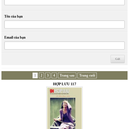
Tên của bạn
Email của bạn
1
2
3
4
Trang sau
Trang cuối
HỢP LƯU 117