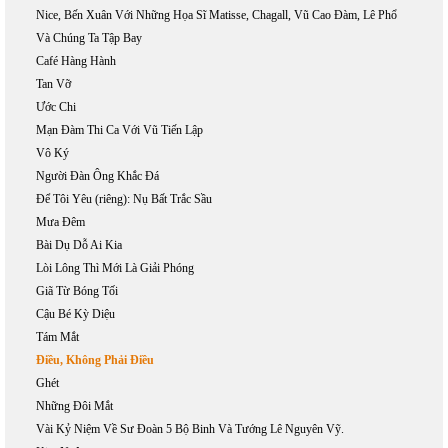
Nice, Bến Xuân Với Những Họa Sĩ Matisse, Chagall, Vũ Cao Đàm, Lê Phổ
Và Chúng Ta Tập Bay
Café Hàng Hành
Tan Vỡ
Ước Chi
Mạn Đàm Thi Ca Với Vũ Tiến Lập
Vô Ký
Người Đàn Ông Khắc Đá
Để Tôi Yêu (riêng): Nụ Bất Trắc Sầu
Mưa Đêm
Bài Dụ Dỗ Ai Kia
Lòi Lông Thì Mới Là Giải Phóng
Giã Từ Bóng Tối
Cậu Bé Kỳ Diệu
Tám Mắt
Điều, Không Phải Điều
Ghét
Những Đôi Mắt
Vài Kỷ Niệm Về Sư Đoàn 5 Bộ Binh Và Tướng Lê Nguyên Vỹ.