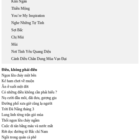
Kim Ngân
Thiền Mộng
You’re My Inspiration
Nghe Những Tự Tình
Sợi Bấc
Chị Mùi
Mùi
Nơi Tình Yêu Quang Diệu
Cánh Diều Chân Dung Mùa Vạn Đại
Điều, không phải điều
Ngọn lửa cháy một bên
Kẻ ham chơi về muộn
Ăn ở suốt một đời
Có những điều không cần phải hiểu ?
Nụ cười đầu môi, đãi đưa, gượng gịu
Đường phố xưa giờ cũng lạ người
Trời Đà Nẵng tháng 3
Lung linh từng trận gió mùa
Thổi ngọn lửa cháy ngầm
Cuộc di tản bằng máu và nước mắt
Rớt dọc đường từ Bắc chí Nam
Ngồi trong quán cà phê