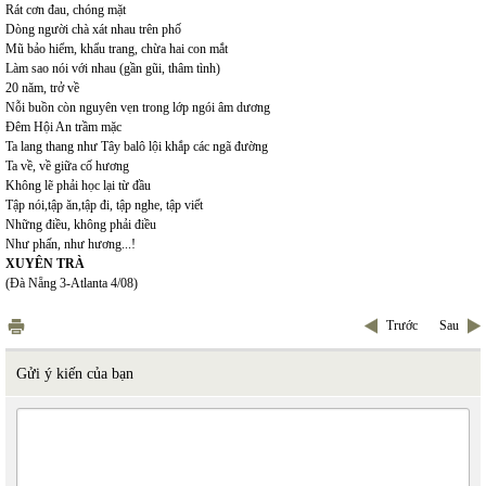
Rát cơn đau, chóng mặt
Dòng người chà xát nhau trên phố
Mũ bảo hiểm, khẩu trang, chừa hai con mắt
Làm sao nói với nhau (gần gũi, thâm tình)
20 năm, trở về
Nỗi buồn còn nguyên vẹn trong lớp ngói âm dương
Đêm Hội An trầm mặc
Ta lang thang như Tây balô lội khắp các ngã đường
Ta về, về giữa cố hương
Không lẽ phải học lại từ đầu
Tập nói,tập ăn,tập đi, tập nghe, tập viết
Những điều, không phải điều
Như phấn, như hương...!
XUYÊN TRÀ
(Đà Nẵng 3-Atlanta 4/08)
Trước
Sau
Gửi ý kiến của bạn