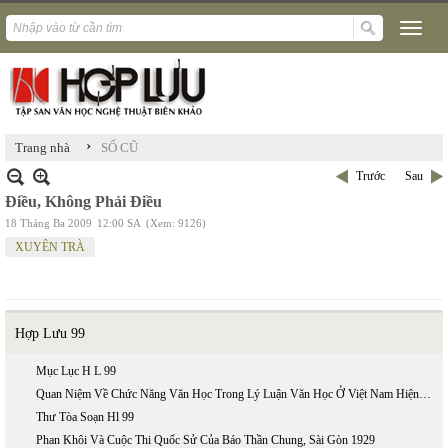
›
Trang nhà
SỐ CŨ
Trước
Sau
Điều, Không Phải Điều
18 Tháng Ba 2009
12:00 SA
(Xem: 9126)
XUYÊN TRÀ
Hợp Lưu 99
Mục Lục H L 99
Quan Niệm Về Chức Năng Văn Học Trong Lý Luận Văn Học Ở Việt Nam Hiện Nay
Thư Tòa Soạn Hl 99
Phan Khôi Và Cuộc Thi Quốc Sử Của Báo Thần Chung, Sài Gòn 1929