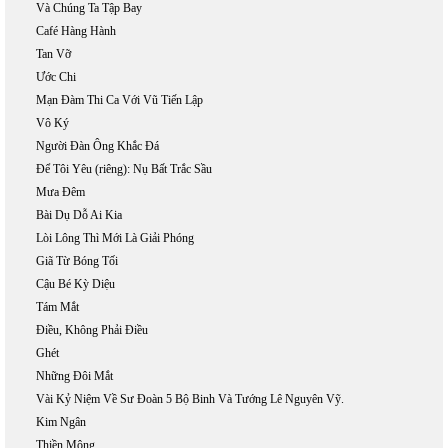
Và Chúng Ta Tập Bay
Café Hàng Hành
Tan Vỡ
Ước Chi
Mạn Đàm Thi Ca Với Vũ Tiến Lập
Vô Ký
Người Đàn Ông Khắc Đá
Để Tôi Yêu (riêng): Nụ Bất Trắc Sầu
Mưa Đêm
Bài Dụ Dỗ Ai Kia
Lòi Lông Thì Mới Là Giải Phóng
Giã Từ Bóng Tối
Cậu Bé Kỳ Diệu
Tám Mắt
Điều, Không Phải Điều
Ghét
Những Đôi Mắt
Vài Kỷ Niệm Về Sư Đoàn 5 Bộ Binh Và Tướng Lê Nguyên Vỹ.
Kim Ngân
Thiền Mộng