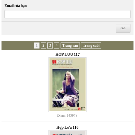
Email của bạn
1
2
3
4
Trang sau
Trang cuối
HỢP LƯU 117
(Xem: 14397)
Hợp Lưu 116