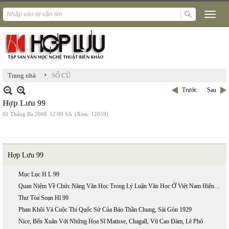
›
Trang nhà
SỐ CŨ
Trước
Sau
Hợp Lưu 99
01 Tháng Ba 2008
12:00 SA
(Xem: 12059)
Hợp Lưu 99
Mục Lục H L 99
Quan Niệm Về Chức Năng Văn Học Trong Lý Luận Văn Học Ở Việt Nam Hiện Nay
Thư Tòa Soạn Hl 99
Phan Khôi Và Cuộc Thi Quốc Sử Của Báo Thần Chung, Sài Gòn 1929
Nice, Bến Xuân Với Những Họa Sĩ Matisse, Chagall, Vũ Cao Đàm, Lê Phổ