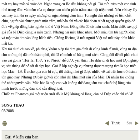
mất tay hay mất cả cuộc đời. Nghe xong cụ lắc đầu không nói gì. Tôi thử ướm một con tính
nhỏ trong đầu: vài trăm của cụ được bao nhiêu phần trăm của một triệu rưởi. Nếu với tay lấy
cái máy tính thì ra ngay nhưng tôi ngại không dám tính. Tôi nghĩ đến những số tiền chắt
chiu, người vài chục người một trăm, mà báo chí và các hội đoàn ở hải ngoại quyên góp để
đưa về giúp đồng bào nghèo khổ ở Việt Nam. Đồng tiền đô có màu xanh. Màu chiếc xe quý
giá của bà Diệp cũng là màu xanh. Nhưng hai màu khác nhau. Một màu tìm tới người khác
và một màu tìm vào lòng hãnh tiến. Chẳng lẽ cùng là mắt người Việt mà mắt này nhìn khác
mắt kia.
Khi tôi đi tù cải tạo về, phường khóm o ép tôi đưa gia đình đi vùng kinh tế mới, vùng tử địa
cho những thị dân rời thành phố, tôi đã cố tránh né bằng mọi cách. Cùng đối đế tôi phải chui
vào cái gọi là "Hội Trí Thức Yêu Nước" để được yên thân. Họ đưa tôi đi học một lớp nghiệp
vụ sáu tháng để bổ tôi đi dạy học. Gọi là lớp nghiệp vụ nhưng thực ra trọng tâm là học triết
học Mác – Lê. Ê a cho qua cơn bỉ cực, tôi chẳng nhớ gì được nhiều về cái triết học trở thành
tôn giáo này. Nhưng tới bây giờ tôi còn nhớ đại khái một câu của Mác. Dĩ nhiên tôi không
thể nhớ nguyên văn. Mác bảo là một con vật không thể đang tâm trau chuốt bộ lông của
mình trước những đau khổ của đồng loại.
Chiếc xe Phantom giá một triệu rưởi đô la Mỹ không có lông, còn bà Diệp chắc chỉ có lá!
SONG THAO
03/2008
Trước
Sau
Gửi ý kiến của bạn