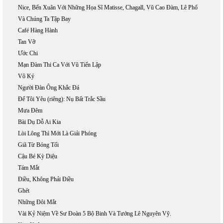
Nice, Bến Xuân Với Những Họa Sĩ Matisse, Chagall, Vũ Cao Đàm, Lê Phổ
Và Chúng Ta Tập Bay
Café Hàng Hành
Tan Vỡ
Ước Chi
Mạn Đàm Thi Ca Với Vũ Tiến Lập
Vô Ký
Người Đàn Ông Khắc Đá
Để Tôi Yêu (riêng): Nụ Bất Trắc Sầu
Mưa Đêm
Bài Dụ Dỗ Ai Kia
Lòi Lông Thì Mới Là Giải Phóng
Giã Từ Bóng Tối
Cậu Bé Kỳ Diệu
Tám Mắt
Điều, Không Phải Điều
Ghét
Những Đôi Mắt
Vài Kỷ Niệm Về Sư Đoàn 5 Bộ Binh Và Tướng Lê Nguyên Vỹ.