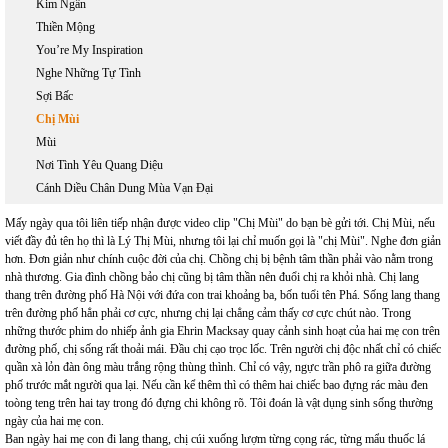
Kim Ngân
Thiền Mộng
You’re My Inspiration
Nghe Những Tự Tình
Sợi Bấc
Chị Mùi
Mùi
Nơi Tình Yêu Quang Diệu
Cánh Diều Chân Dung Mùa Vạn Đại
Mấy ngày qua tôi liên tiếp nhận được video clip "Chị Mùi" do bạn bè gửi tới. Chị Mùi, nếu
viết đầy đủ tên họ thì là Lý Thị Mùi, nhưng tôi lại chỉ muốn gọi là "chị Mùi". Nghe đơn giản
hơn. Đơn giản như chính cuộc đời của chị. Chồng chị bị bệnh tâm thần phải vào nằm trong
nhà thương. Gia đình chồng bảo chị cũng bị tâm thần nên đuổi chị ra khỏi nhà. Chị lang
thang trên đường phố Hà Nội với đứa con trai khoảng ba, bốn tuổi tên Phá. Sống lang thang
trên đường phố hẳn phải cơ cực, nhưng chị lại chẳng cảm thấy cơ cực chút nào. Trong
những thước phim do nhiếp ảnh gia Ehrin Macksay quay cảnh sinh hoạt của hai mẹ con trên
đường phố, chị sống rất thoải mái. Đầu chị cạo trọc lốc. Trên người chị độc nhất chỉ có chiếc
quần xà lỏn đàn ông màu trắng rộng thùng thình. Chỉ có vậy, ngực trần phô ra giữa đường
phố trước mắt người qua lại. Nếu cần kể thêm thì có thêm hai chiếc bao đựng rác màu đen
toòng teng trên hai tay trong đó đựng chi không rõ. Tôi đoán là vật dụng sinh sống thường
ngày của hai mẹ con.
Ban ngày hai mẹ con đi lang thang, chị cúi xuống lượm từng cọng rác, từng mẩu thuốc lá