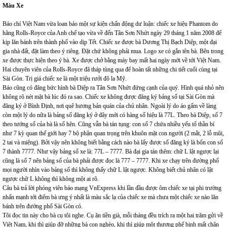
Màu Xe
Báo chí Việt Nam vừa loan báo một sự kiện chấn động dư luận: chiếc xe hiệu Phantom do
hãng Rolls-Royce của Anh chế tạo vừa về đến Tân Sơn Nhứt ngày 29 tháng 1 năm 2008 để
kịp lăn bánh trên thành phố vào dịp Tết. Chiếc xe được bà Dương Thị Bạch Diệp, một đại
gia nhà đất, đặt làm theo ý riêng. Đặt chứ không phải mua. Logo xe có gắn tên bà. Bên trong
xe được thực hiện theo ý bà. Xe được chở bằng máy bay mất hai ngày mới về tới Việt Nam.
Hai chuyên viên của Rolls-Royce đã tháp tùng qua để hoàn tất những chi tiết cuối cùng tại
Sài Gòn. Trị giá chiếc xe là một triệu rưởi đô la Mỹ.
Báo cũng có đăng bức hình bà Diệp ra Tân Sơn Nhứt đứng cạnh của quý. Hình quá nhỏ nên
không rõ nét mặt bà lúc đó ra sao. Chiếc xe không được đăng ký bảng số tại Sài Gòn mà
đăng ký ở Bình Định, nơi quê hương bản quán của chủ nhân. Ngoài lý do áo gấm về làng
còn một lý do nữa là bảng số đăng ký ở đây mới có hàng số hiệu là 77L. Theo bà Diệp, số 7
theo tướng số của bà là số hên. Cũng vẫn bà tán tụng: con số 7 chứa nhiều yếu tố thần bí
như 7 kỳ quan thế giới hay 7 bộ phận quan trọng trên khuôn mặt con người (2 mắt, 2 lỗ mũi,
2 tai và miệng). Bởi vậy nên không biết bằng cách nào bà lấy được số đăng ký là bốn con số
7 thành 7777. Như vậy bảng số xe là: 77L – 7777. Bà đại gia tán thêm: chữ L lật ngược lại
cũng là số 7 nên bảng số của bà phải được đọc là 777 – 7777. Khi xe chạy trên đường phố
mọi người nhìn vào bảng số thì không thấy chữ L lật ngược. Không biết chủ nhân có lật
ngược chữ L không thì không một ai rõ.
Câu bà trả lời phóng viên báo mạng VnExpress khi lần đầu được ôm chiếc xe tại phi trường
nhấn mạnh tới điểm bà ưng ý nhất là màu sắc lạ của chiếc xe mà chưa một chiếc xe nào lăn
bánh trên đường phố Sài Gòn có.
Tôi đọc tin này cho bà cụ tôi nghe. Cụ ăn tiền già, mỗi tháng đều trích ra một hai trăm gửi về
Việt Nam, khi thì giúp đỡ những bà con nghèo, khi thì giúp một thương phế binh mất chân