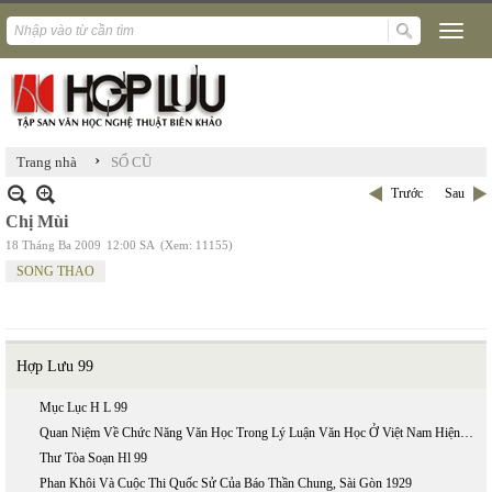
›
Trang nhà
SỐ CŨ
Trước
Sau
Chị Mùi
18 Tháng Ba 2009
12:00 SA
(Xem: 11155)
SONG THAO
Hợp Lưu 99
Mục Lục H L 99
Quan Niệm Về Chức Năng Văn Học Trong Lý Luận Văn Học Ở Việt Nam Hiện Nay
Thư Tòa Soạn Hl 99
Phan Khôi Và Cuộc Thi Quốc Sử Của Báo Thần Chung, Sài Gòn 1929