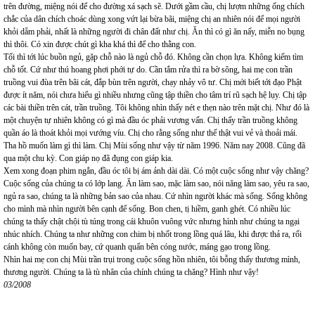
trên đường, miệng nói để cho đường xá sạch sẽ. Dưới gầm cầu, chị lượm những ống chích
chắc của dân chích choác dùng xong vứt lại bừa bãi, miệng chị an nhiên nói để mọi người
khỏi dẵm phải, nhất là những người đi chân đất như chị. Ăn thì có gì ăn nấy, miễn no bụng
thì thôi. Có xin được chút gì kha khá thì để cho thằng con.
Tối thì tới lúc buồn ngủ, gặp chỗ nào là ngủ chỗ đó. Không cần chọn lựa. Không kiếm tìm
chỗ tốt. Cứ như thú hoang phơi phới tự do. Cần tắm rửa thì ra bờ sông, hai mẹ con trần
truồng vui đùa trên bãi cát, đắp bùn trên người, chạy nhảy vô tư. Chị mới biết tới đạo Phật
được ít năm, nói chưa hiểu gì nhiều nhưng cũng tập thiền cho tâm trí rũ sạch hệ lụy. Chị tập
các bài thiền trên cát, trần truồng. Tôi không nhìn thấy nét e thẹn nào trên mặt chị. Như đó là
một chuyện tự nhiên không có gì mà đầu óc phải vương vấn. Chị thấy trần truồng không
quần áo là thoát khỏi mọi vướng víu. Chị cho rằng sống như thế thật vui vẻ và thoải mái.
Tha hồ muốn làm gì thì làm. Chị Mùi sống như vậy từ năm 1996. Năm nay 2008. Cũng đã
qua một chu kỳ. Con giáp nọ đã đụng con giáp kia.
Xem xong đoạn phim ngắn, đầu óc tôi bị ám ảnh dài dài. Có một cuộc sống như vậy chăng?
Cuộc sống của chúng ta có lớp lang. Ăn làm sao, mặc làm sao, nói năng làm sao, yêu ra sao,
ngủ ra sao, chúng ta là những bản sao của nhau. Cứ nhìn người khác mà sống. Sống không
cho mình mà nhìn người bên cạnh để sống. Bon chen, tị hiềm, ganh ghét. Có nhiều lúc
chúng ta thấy chật chội tù túng trong cái khuôn vuông vức nhưng hình như chúng ta ngại
nhúc nhích. Chúng ta như những con chim bị nhốt trong lồng quá lâu, khi được thả ra, rối
cánh không còn muốn bay, cứ quanh quẩn bên cóng nước, máng gạo trong lồng.
Nhìn hai mẹ con chị Mùi trần trụi trong cuộc sống hồn nhiên, tôi bỗng thấy thương mình,
thương người. Chúng ta là tù nhân của chính chúng ta chăng? Hình như vậy!
03/2008