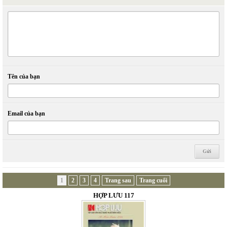
Tên của bạn
Email của bạn
1
2
3
4
Trang sau
Trang cuối
HỢP LƯU 117