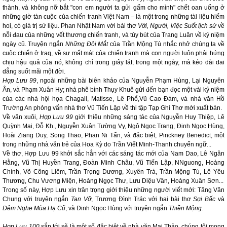
thành, và không nỡ bắt "con em người ta gửi gấm cho mình" chết oan uổng ở
những giờ tàn cuộc của chiến tranh Việt Nam – là một trong những tài liệu hiếm
hoi, có giá trị sử liệu. Phan Nhật Nam với bài thơ
Với, Người, Việc Suốt lịch sử
về
nỗi đau của những vết thương chiến tranh, và tùy bút của Trang Luân về kỷ niệm
ngày cũ. Truyện ngắn
Những Đôi Mắt
của Trần Mộng Tú nhắc nhở chúng ta về
cuộc chiến ở Iraq, về sự mất mát của chiến tranh mà con người luôn phải hứng
chịu hậu quả của nó, không chỉ trong giây lát, trong một ngày, mà kéo dài dai
dẳng suốt mãi một đời.
Hợp Lưu 99
, ngoài những bài biên khảo của Nguyễn Phạm Hùng, Lại Nguyên
Ân, và Phạm Xuân Hy; nhà phê bình Thụy Khuê gửi đến bạn đọc một vài kỷ niệm
của các nhà hội họa Chagall, Matisse, Lê Phổ,Vũ Cao Đàm, và nhà văn Hồ
Trường An phỏng vấn nhà thơ Vũ Tiến Lập về thi tập Tạp Ghi Thơ mới xuất bản.
Về văn xuôi,
Hợp Lưu 99
giới thiệu những sáng tác của Nguyễn Huy Thiệp, Lê
Quỳnh Mai, Đỗ Kh., Nguyễn Xuân Tường Vy, Ngô Ngọc Trang, Đinh Ngọc Hùng,
Hoài Ziang Duy, Song Thao, Phan Ni Tấn, và đặc biệt, Pinckney Benedict, một
trong những nhà văn trẻ của Hoa Kỳ do Trần Viết Minh-Thanh chuyển ngữ...
Về thơ, Hợp Lưu 99 khởi sắc hẳn với các sáng tác mới của Nam Dao, Lê Ngân
Hằng, Vũ Thị Huyền Trang, Đoàn Minh Châu, Vũ Tiến Lập, NNguong, Hoàng
Chính, Võ Công Liêm, Trần Trọng Dương, Xuyên Trà, Trần Mộng Tú, Lê Yêu
Thương, Chu Vương Miện, Hoàng Ngọc Thư, Lưu Diệu Vân, Hoàng Xuân Sơn...
Trong số này, Hợp Lưu xin trân trọng giới thiệu những người viết mới: Tăng Văn
Chung với truyện ngắn
Tan Vỡ
, Trương Đình Trác với hai bài thơ
Sợi Bấc
và
Đêm Nghe Mùa Hạ Cũ
, và Đinh Ngọc Hùng với truyện ngắn
Thiền Mộng.
Hợp Lưu 100
sắp tới sẽ là một số đặc biệt về nhà văn Mai Thảo, chúng tôi mong