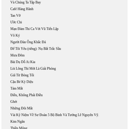
Và Chúng Ta Tập Bay
Café Hàng Hành
Tan Vỡ
Ước Chi
Mạn Đàm Thi Ca Với Vũ Tiến Lập
Vô Ký
Người Đàn Ông Khắc Đá
Để Tôi Yêu (riêng): Nụ Bất Trắc Sầu
Mưa Đêm
Bài Dụ Dỗ Ai Kia
Lòi Lông Thì Mới Là Giải Phóng
Giã Từ Bóng Tối
Cậu Bé Kỳ Diệu
Tám Mắt
Điều, Không Phải Điều
Ghét
Những Đôi Mắt
Vài Kỷ Niệm Về Sư Đoàn 5 Bộ Binh Và Tướng Lê Nguyên Vỹ.
Kim Ngân
Thiền Mộng