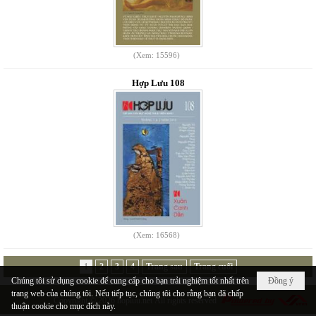
(Xem: 15596)
Hợp Lưu 108
(Xem: 16568)
1
2
3
4
Trang sau
Trang cuối
Chúng tôi sử dụng cookie để cung cấp cho bạn trải nghiệm tốt nhất trên
Đồng ý
trang web của chúng tôi. Nếu tiếp tục, chúng tôi cho rằng bạn đã chấp
Copyright © 2026
hopluu.net
All rights reserved
thuận cookie cho mục đích này.