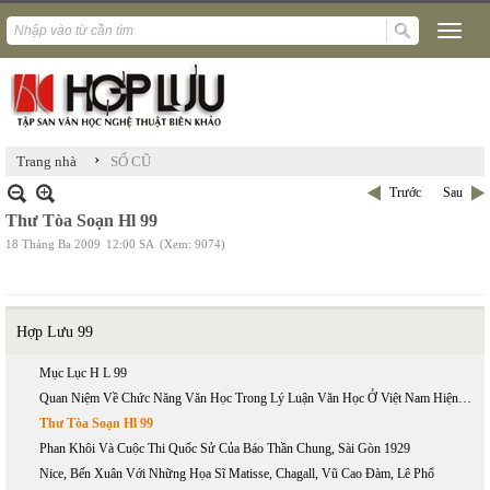
›
Trang nhà
SỐ CŨ
Trước
Sau
Thư Tòa Soạn Hl 99
18 Tháng Ba 2009
12:00 SA
(Xem: 9074)
Hợp Lưu 99
Mục Lục H L 99
Quan Niệm Về Chức Năng Văn Học Trong Lý Luận Văn Học Ở Việt Nam Hiện Nay
Thư Tòa Soạn Hl 99
Phan Khôi Và Cuộc Thi Quốc Sử Của Báo Thần Chung, Sài Gòn 1929
Nice, Bến Xuân Với Những Họa Sĩ Matisse, Chagall, Vũ Cao Đàm, Lê Phổ