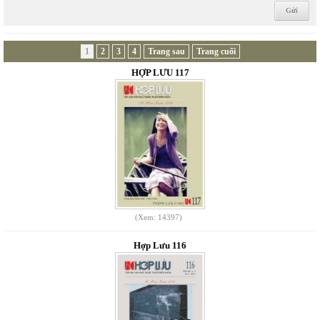
1
2
3
4
Trang sau
Trang cuối
HỢP LƯU 117
(Xem: 14397)
Hợp Lưu 116