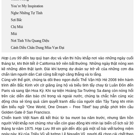
You’re My Inspiration
Nghe Những Tự Tình
Sợi Bấc
Chị Mùi
Mùi
Nơi Tình Yêu Quang Diệu
Cánh Diều Chân Dung Mùa Vạn Đại
Hợp Lưu 99
đến tay quý bạn đọc và văn thi hữu khắp nơi vào những ngày cuối
tháng tư, khi thời tiết ở California trở nên bất thường. Những ngày thật nóng xen
kẽ những đêm thật lạnh. Đài khí tượng dự đoán sự trở về của những cơn địa
chấn làm người dân Cali cũng bất ngờ căng thẳng và lo lắng.
Cùng với thế giới, chúng ta dõi theo ngọn đuốc Thế Vận Hội Hè 2008 trên hành
trình đến Bắc Kinh với cờ giăng ủng hộ và biểu tình tẩy chay từ Luân Đôn đến
Paris và sang tận Hoa Kỳ. Khi sự kiện Hoàng Sa-Trường Sa đang còn nóng hổi
trên các diễn đàn báo chí trong và ngoài nước, chúng ta chắc hẳn cùng xúc
động chia sẻ lòng quả cảm quyết tranh đấu của người dân Tây Tạng khi nhìn
tấm biểu ngữ "One World, One Dream – Free Tibet" bay phấp phới trên cầu
Golden Gate ở San Francisco.
Chiến tranh Việt Nam đã kết thúc từ ba mươi ba năm trước, nhưng tâm hồn
người Việt khắp nơi chừng như vẫn còn giao động khi nhìn lại biến cố lịch sử 30
tháng tư năm 1975.
Hợp Lưu 99
xin gửi đến độc giả một số bài viết tưởng niệm
ngày này. Ký của Triệu Vũ về tướng Lê Nguyên Vỹ, người đã chọn cái chết theo