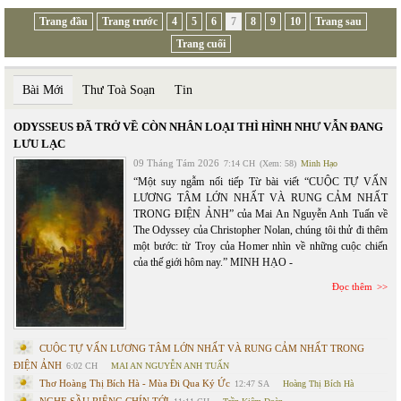
Trang đầu
Trang trước
4
5
6
7
8
9
10
Trang sau
Trang cuối
Bài Mới
Thư Toà Soạn
Tin
ODYSSEUS ĐÃ TRỞ VỀ CÒN NHÂN LOẠI THÌ HÌNH NHƯ VẪN ĐANG
LƯU LẠC
09 Tháng Tám 2026
7:14 CH
(Xem: 58)
Minh Hạo
“Một suy ngẫm nối tiếp Từ bài viết “CUỘC TỰ VẤN
LƯƠNG TÂM LỚN NHẤT VÀ RUNG CẢM NHẤT
TRONG ĐIỆN ẢNH” của Mai An Nguyễn Anh Tuấn về
The Odyssey của Christopher Nolan, chúng tôi thử đi thêm
một bước: từ Troy của Homer nhìn về những cuộc chiến
của thế giới hôm nay.” MINH HẠO -
Đọc thêm
CUỘC TỰ VẤN LƯƠNG TÂM LỚN NHẤT VÀ RUNG CẢM NHẤT TRONG
ĐIỆN ẢNH
6:02 CH
MAI AN NGUYỄN ANH TUẤN
Thơ Hoàng Thị Bích Hà - Mùa Đi Qua Ký Ức
12:47 SA
Hoàng Thị Bích Hà
NGHE SẦU RIÊNG CHÍN TỚI