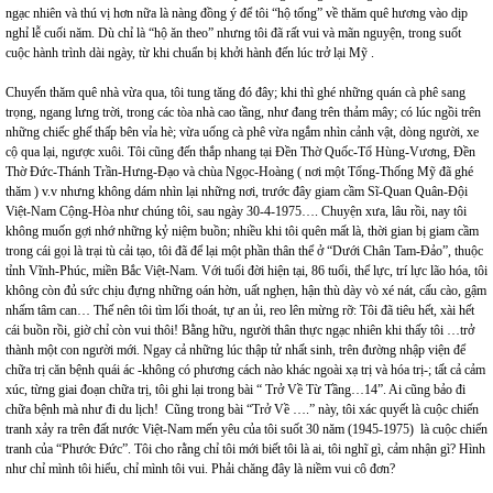
ngạc nhiên và thú vị hơn nữa là nàng đồng ý để tôi “hộ tống” về thăm quê hương vào dịp
nghỉ lễ cuối năm. Dù chỉ là “hộ ăn theo” nhưng tôi đã rất vui và mãn nguyện, trong suốt
cuộc hành trình dài ngày, từ khi chuẩn bị khởi hành đến lúc trở lại Mỹ .
Chuyến thăm quê nhà vừa qua, tôi tung tăng đó đây; khi thì ghé những quán cà phê sang
trọng, ngang lưng trời, trong các tòa nhà cao tầng, như đang trên thảm mây; có lúc ngồi trên
những chiếc ghế thấp bên vỉa hè; vừa uống cà phê vừa ngắm nhìn cảnh vật, dòng người, xe
cộ qua lại, ngược xuôi. Tôi cũng đến thắp nhang tại Đền Thờ Quốc-Tổ Hùng-Vương, Đền
Thờ Đức-Thánh Trần-Hưng-Đạo và chùa Ngọc-Hoàng ( nơi một Tổng-Thống Mỹ đã ghé
thăm ) v.v nhưng không dám nhìn lại những nơi, trước đây giam cầm Sĩ-Quan Quân-Đội
Việt-Nam Cộng-Hòa như chúng tôi, sau ngày 30-4-1975…. Chuyện xưa, lâu rồi, nay tôi
không muốn gợi nhớ những kỷ niệm buồn; nhiều khi tôi quên mất là, thời gian bị giam cầm
trong cái gọi là trại tù cải tạo, tôi đã để lại một phần thân thể ở “Dưới Chân Tam-Đảo”, thuộc
tỉnh Vĩnh-Phúc, miền Bắc Việt-Nam. Với tuổi đời hiện tại, 86 tuổi, thể lực, trí lực lão hóa, tôi
không còn đủ sức chịu đựng những oán hờn, uất nghẹn, hận thù dày vò xé nát, cấu cào, gậm
nhấm tâm can… Thế nên tôi tìm lối thoát, tự an ủi, reo lên mừng rỡ: Tôi đã tiêu hết, xài hết
cái buồn rồi, giờ chỉ còn vui thôi! Bằng hữu, người thân thực ngạc nhiên khi thấy tôi …trở
thành một con người mới. Ngay cả những lúc thập tử nhất sinh, trên đường nhập viện để
chữa trị căn bệnh quái ác -không có phương cách nào khác ngoài xạ trị và hóa trị-; tất cả cảm
xúc, từng giai đoạn chữa trị, tôi ghi lại trong bài “ Trở Về Từ Tầng…14”. Ai cũng bảo đi
chữa bệnh mà như đi du lịch! Cũng trong bài “Trở Về ….” này, tôi xác quyết là cuộc chiến
tranh xảy ra trên đất nước Việt-Nam mến yêu của tôi suốt 30 năm (1945-1975) là cuộc chiến
tranh của “Phước Đức”. Tôi cho rằng chỉ tôi mới biết tôi là ai, tôi nghĩ gì, cảm nhận gì? Hình
như chỉ mình tôi hiểu, chỉ mình tôi vui. Phải chăng đây là niềm vui cô đơn?