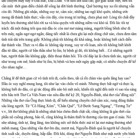
lần chuyển máy bay ở Đài-Bắc, Đài-Loan. Với tuổi đời khá cao, giờ giấc khác biệt, nên tôi
cần một thời gian điều chỉnh để sống lại đời bình thường. Quê hương tuy xa rồi nhưng vẫn
còn đó. Những ghi nhận, những suy tư, cảm xúc; những tao ngộ khó quên; những ước
mong đã thành hiện thực; vẫn còn đây, còn trong trí tưởng, chưa phai mờ. Lòng tôi chất đầy
luyến lưu thương nhớ khi rời xa và hòa quyện với những niềm vui khó tả. Đôi lúc tôi tự
trách: đã một tháng trôi qua mà đầu óc còn mơ mơ màng màng, mgười bồng bềnh như đi
trên mây, ngẩn ngơ ngơ ngẩn; đáng tiếc nhất là chưa ghi lại một dòng chữ nào, chưa đem tâm
tình trải dài trên trang giấy. Không phải tôi không đủ khả năng, hoặc không biết cách diễn
đạt thành văn. Thực ra vì đầu óc không tập trung, suy tư rối loạn, nên tôi không biết khởi
đầu từ đâu; người cứ bần thần như bị ốm, bị bệnh gì đó, tôi không biết…Có những người
bạn, người thân lâu không gặp, điện thoại thăm hỏi. Tôi chỉ đáp lại là chưa tỉnh táo, người cứ
như trong cơn mê, hình như bị ốm, bị bệnh và hẹn một ngày gặp mặt, có nhiều chuyện để kể
cho nhau nghe…
Chẳng lẽ để thời gian cứ vô tình trôi đi, cuốn theo, tất cả rồi chìm vào quên lãng hay sao?
Đầu óc suy nghĩ mung lung, tôi như lạc vào chốn vô minh. Nhưng thực bất ngờ và thực lạ,
không biết do đâu, có gì tác động đến não bộ mệt mỏi, khiến tôi nghĩ đến một vì sao tỏa sáng
trên bầu trời Thơ Ca Việt-Nam vào nửa đầu thế kỷ 20, Nguyễn-Bính, nhà thơ của”đồng nội”.
Những vần thơ của Ông thực bình dị, dễ hiểu nhưng chuyên chở cảm xúc, rung động thấm
sâu lòng người. Từ “Cô Hàng Xóm”, “Chân Quê”, “Lỡ Bước Sang Ngang”, “Tương Tư”
v.v., lời thơ không phải là những nhát búa chém đinh chặt sắt, cũng không là gào thét của
phẫn nộ cuồng phong, bão tố, cũng không là thảm thiết bi thương của tim gan rỉ máu. Nó
nhẹ nhàng, tình tự, lâng lâng; tim không nức nở thổn thức mà trí lại mơ màng thương nhớ
mênh mang. Qua những vần thơ êm dịu, mượt mà, Nguyễn-Bính quả là người kể chuyện
tình xuất sắc, duyên dáng, hấp dẫn. Đôi khi, dòng thơ Nguyễn Bính như mặt nước yên bình