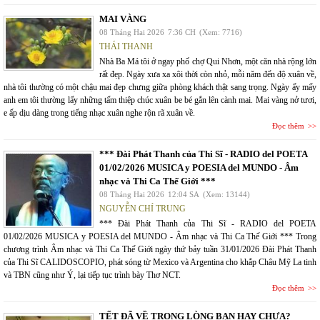
MAI VÀNG
08 Tháng Hai 2026
7:36 CH
(Xem: 7716)
THÁI THANH
Nhà Ba Má tôi ở ngay phố chợ Qui Nhơn, một căn nhà rộng lớn
rất đẹp. Ngày xưa xa xôi thời còn nhỏ, mỗi năm đến độ xuân về,
nhà tôi thường có một chậu mai đẹp chưng giữa phòng khách thật sang trọng. Ngày ấy mấy
anh em tôi thường lấy những tấm thiệp chúc xuân be bé gắn lên cành mai. Mai vàng nở tươi,
e ấp dịu dàng trong tiếng nhạc xuân nghe rộn rã xuân về.
Đọc thêm
*** Đài Phát Thanh của Thi Sĩ - RADIO del POETA
01/02/2026 MUSICA y POESIA del MUNDO - Âm
nhạc và Thi Ca Thế Giới ***
08 Tháng Hai 2026
12:04 SA
(Xem: 13144)
NGUYỄN CHÍ TRUNG
*** Đài Phát Thanh của Thi Sĩ - RADIO del POETA
01/02/2026 MUSICA y POESIA del MUNDO - Âm nhạc và Thi Ca Thế Giới *** Trong
chương trình Âm nhạc và Thi Ca Thế Giới ngày thứ bảy tuần 31/01/2026 Đài Phát Thanh
của Thi Sĩ CALIDOSCOPIO, phát sóng từ Mexico và Argentina cho khắp Châu Mỹ La tinh
và TBN cũng như Ý, lại tiếp tục trình bày Thơ NCT.
Đọc thêm
TẾT ĐÃ VỀ TRONG LÒNG BẠN HAY CHƯA?