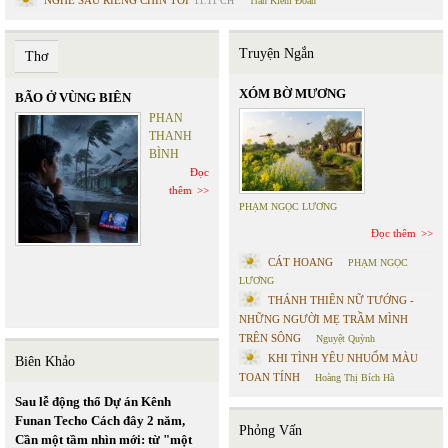
11:11 CH
Trần Kiêm Đoàn
Truyện Ngắn
Thơ
XÓM BỜ MƯƠNG
BÃO Ở VÙNG BIÊN
PHAN
THANH
BÌNH
Đọc
thêm
PHẠM NGỌC LƯƠNG
Đọc thêm
CÁT HOANG
PHẠM NGỌC
LƯƠNG
THÁNH THIÊN NỮ TƯỚNG -
NHỮNG NGƯỜI MẸ TRẦM MÌNH
TRÊN SÔNG
Nguyệt Quỳnh
KHI TÌNH YÊU NHUỐM MÀU
Biên Khảo
TOAN TÍNH
Hoàng Thị Bích Hà
Sau lễ động thổ Dự án Kênh
Funan Techo Cách đây 2 năm,
Phỏng Vấn
Cần một tầm nhìn mới: từ "một