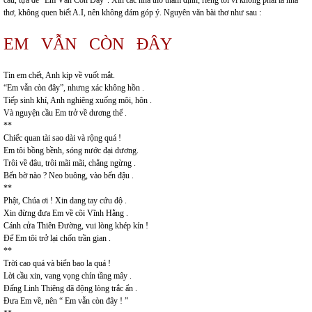
thơ, không quen biết A.I, nên không dám góp ý. Nguyên văn bài thơ như sau :
EM VẪN CÒN ĐÂY
Tin em chết, Anh kịp về vuốt mắt.
“Em vẫn còn đây”, nhưng xác không hồn .
Tiếp sinh khí, Anh nghiêng xuống môi, hôn .
Và nguyện cầu Em trở về dương thế .
**
Chiếc quan tài sao dài và rộng quá !
Em tôi bồng bềnh, sóng nước đại dương.
Trôi về đâu, trôi mãi mãi, chẳng ngừng .
Bến bờ nào ? Neo buông, vào bến đậu .
**
Phật, Chúa ơi ! Xin dang tay cứu độ .
Xin đừng đưa Em về cõi Vĩnh Hằng .
Cánh cửa Thiên Đường, vui lòng khép kín !
Để Em tôi trở lại chốn trần gian .
**
Trời cao quá và biển bao la quá !
Lời cầu xin, vang vọng chín tầng mây .
Đấng Linh Thiêng đã động lòng trắc ẩn .
Đưa Em về, nên “ Em vẫn còn đây ! ”