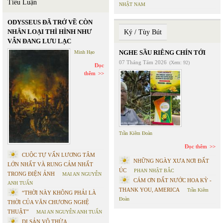
Tiểu Luận
NHẬT NAM
ODYSSEUS ĐÃ TRỞ VỀ CÒN
NHÂN LOẠI THÌ HÌNH NHƯ
Ký / Tùy Bút
VẪN ĐANG LƯU LẠC
NGHE SẦU RIÊNG CHÍN TỚI
Minh Hạo
07 Tháng Tám 2026
(Xem: 92)
Đọc
thêm
Trần Kiêm Đoàn
Đọc thêm
CUỘC TỰ VẤN LƯƠNG TÂM
NHỮNG NGÀY XƯA NƠI ĐẤT
LỚN NHẤT VÀ RUNG CẢM NHẤT
ÚC
PHAN NHẬT BẮC
TRONG ĐIỆN ẢNH
MAI AN NGUYỄN
CÁM ƠN ĐẤT NƯỚC HOA KỲ -
ANH TUẤN
THANK YOU, AMERICA
Trần Kiêm
“THỜI NÀY KHÔNG PHẢI LÀ
Đoàn
THỜI CỦA VĂN CHƯƠNG NGHỆ
THUẬT”
MAI AN NGUYỄN ANH TUẤN
DI SẢN VÔ THỪA