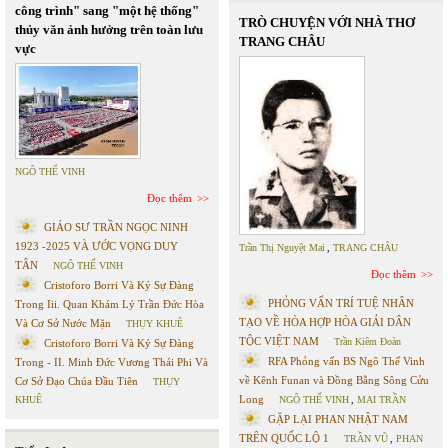
công trình" sang "một hệ thống"
TRÒ CHUYỆN VỚI NHÀ THƠ
thủy văn ảnh hưởng trên toàn lưu
TRANG CHÂU
vực
NGÔ THẾ VINH
Đọc thêm
GIÁO SƯ TRẦN NGỌC NINH
1923 -2025 VÀ ƯỚC VỌNG DUY
Trần Thị Nguyệt Mai
,
TRANG CHÂU
TÂN
NGÔ THẾ VINH
Đọc thêm
Cristoforo Borri Và Ký Sự Đàng
PHỎNG VẤN TRÍ TUỆ NHÂN
Trong Iii. Quan Khám Lý Trần Đức Hòa
TẠO VỀ HÒA HỢP HÒA GIẢI DÂN
Và Cơ Sở Nước Mặn
THỤY KHUÊ
TỘC VIỆT NAM
Trần Kiêm Đoàn
Cristoforo Borri Và Ký Sự Đàng
RFA Phỏng vấn BS Ngô Thế Vinh
Trong - II. Minh Đức Vương Thái Phi Và
về Kênh Funan và Đồng Bằng Sông Cửu
Cơ Sở Đạo Chúa Đầu Tiên
THỤY
Long
KHUÊ
NGÔ THẾ VINH
,
MAI TRẦN
GẶP LẠI PHAN NHẬT NAM
TRÊN QUỐC LỘ 1
TRẦN VŨ
,
PHAN