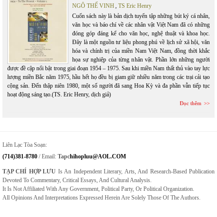
NGÔ THẾ VINH
,
TS Eric Henry
Cuốn sách này là bản dịch tuyển tập những bút ký cá nhân,
văn học và báo chí về các nhân vật Việt Nam đã có những
đóng góp đáng kể cho văn học, nghệ thuật và khoa học.
Đây là một nguồn tư liệu phong phú về lịch sử xã hội, văn
hóa và chính trị của miền Nam Việt Nam, đồng thời khắc
họa sự nghiệp của từng nhân vật. Phần lớn những người
được đề cập nổi bật trong giai đoạn 1954 – 1975. Sau khi miền Nam thất thủ vào tay lực
lượng miền Bắc năm 1975, hầu hết họ đều bị giam giữ nhiều năm trong các trại cải tạo
cộng sản. Đến thập niên 1980, một số người đã sang Hoa Kỳ và đa phần vẫn tiếp tục
hoạt động sáng tạo.(TS. Eric Henry, dịch giả)
Đọc thêm
Liên Lạc Tòa Soạn:
(714)381-8780
/ Email:
Tapc
Hihopluu@AOL.COM
TẠP CHÍ HỢP LƯU
Is An Independent Literary, Arts, And Research-Based Publication
Devoted To Commentary, Critical Essays, And Cultural Analysis.
It Is Not Affiliated With Any Government, Political Party, Or Political Organization.
All Opinions And Interpretations Expressed Herein Are Solely Those Of The Authors.