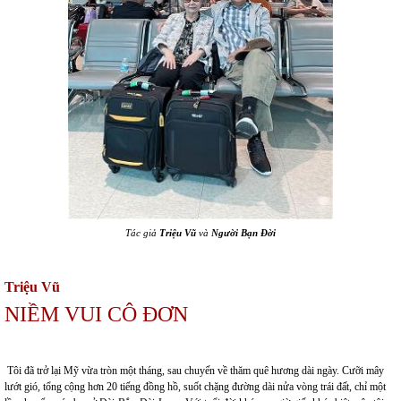
Tác giả
Triệu Vũ
và
Người Bạn Đời
Triệu Vũ
NIỀM VUI CÔ ĐƠN
Tôi đã trở lại Mỹ vừa tròn một tháng, sau chuyến về thăm quê hương dài ngày. Cưỡi mây
lướt gió, tổng cộng hơn 20 tiếng đồng hồ, suốt chặng đường dài nửa vòng trái đất, chỉ một