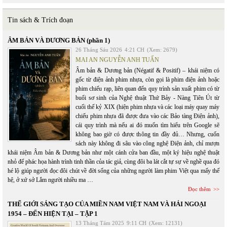
Tin sách & Trích đoạn
ÂM BẢN VÀ DƯƠNG BẢN (phần 1)
26 Tháng Sáu 2026
4:21 CH
(Xem: 2679)
MAI AN NGUYỄN ANH TUẤN
Âm bản & Dương bản (Négatif & Positif) – khái niệm có
gốc từ điện ảnh phim nhựa, còn gọi là phim điện ảnh hoặc
phim chiếu rạp, liên quan đến quy trình sản xuất phim có từ
buổi sơ sinh của Nghệ thuật Thứ Bảy - Nàng Tiên Út từ
cuối thế kỷ XIX (hiện phim nhựa và các loại máy quay máy
chiếu phim nhựa đã được đưa vào các Bảo tàng Điện ảnh),
cái quy trình mà nếu ai đó muốn tìm hiểu trên Google sẽ
không bao giờ có được thông tin đầy đủ… Nhưng, cuốn
sách này không đi sâu vào công nghệ Điện ảnh, chỉ mượn
khái niệm Âm bản & Dương bản như một cánh cửa ban đầu, một ký hiệu nghệ thuật
nhỏ để phác họa hành trình tinh thần của tác giả, cùng đôi ba lát cắt tự sự về nghề qua đó
hé lộ giúp người đọc đôi chút về đời sống của những người làm phim Việt qua mấy thế
hệ, ở xứ sở Lắm người nhiều ma …
Đọc thêm
THẾ GIỚI SÁNG TẠO CỦA MIỀN NAM VIỆT NAM VÀ HẢI NGOẠI
1954 – ĐẾN HIỆN TẠI – TẬP 1
13 Tháng Tám 2025
9:11 CH
(Xem: 12131)