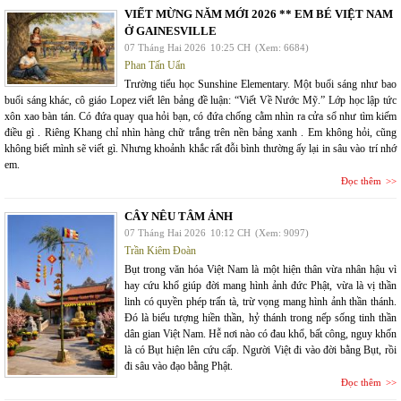
VIẾT MỪNG NĂM MỚI 2026 ** EM BÉ VIỆT NAM
Ở GAINESVILLE
07 Tháng Hai 2026
10:25 CH
(Xem: 6684)
Phan Tấn Uẩn
Trường tiểu học Sunshine Elementary. Một buổi sáng như bao
buổi sáng khác, cô giáo Lopez viết lên bảng đề luận: “Viết Về Nước Mỹ.” Lớp học lập tức
xôn xao bàn tán. Có đứa quay qua hỏi bạn, có đứa chống cằm nhìn ra cửa sổ như tìm kiếm
điều gì . Riêng Khang chỉ nhìn hàng chữ trắng trên nền bảng xanh . Em không hỏi, cũng
không biết mình sẽ viết gì. Nhưng khoảnh khắc rất đỗi bình thường ấy lại in sâu vào trí nhớ
em.
Đọc thêm
CÂY NÊU TÂM ẢNH
07 Tháng Hai 2026
10:12 CH
(Xem: 9097)
Trần Kiêm Đoàn
Bụt trong văn hóa Việt Nam là một hiện thân vừa nhân hậu vì
hay cứu khổ giúp đời mang hình ảnh đức Phật, vừa là vị thần
linh có quyền phép trấn tà, trừ vọng mang hình ảnh thần thánh.
Đó là biểu tượng hiền thần, hỷ thánh trong nếp sống tinh thần
dân gian Việt Nam. Hễ nơi nào có đau khổ, bất công, nguy khốn
là có Bụt hiện lên cứu cấp. Người Việt đi vào đời bằng Bụt, rồi
đi sâu vào đạo bằng Phật.
Đọc thêm