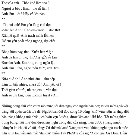
Thơ của anh . Chắc khó lắm sao ?
Người ta bảo : làm….thơ dễ lắm !
Anh làm…đi ! Hãy cố lên nào .
**
-Tin nơi anh! Em yên lòng chờ đợi .
-Mau lên Anh ! Cho em được ….đọc thơ .
Xấu hổ quá! Anh trách mình lỗi hẹn .
Để em yêu phải trông ngóng, đợi chờ .
**
Bỗng hôm nay, tình Xuân ban ý lạ :
Anh đã làm …thơ, thương gửi về Em .
Đọc thơ Anh, Em rưng rưng ngấn lệ .
Anh làm…thơ, nghe thổn thức, con tim!
**
Nữa đi Anh ! Anh nhớ làm …thơ tiếp .
Làm … bấy nhiêu, chưa đủ ! Anh yêu ơi !
Thời gian cứ trôi, nhưng em …vẫn đợi
Anh sẽ dìu Em, đến …chốn tuyệt vời ..
Những dòng chữ còn chưa ráo mực, tôi đưa ngay cho người bạn đời; vì vui mừng và vội
vàng, tôi quên cả đặt tựa đề. Người bạn đời đọc xong 16 dòng “chữ”vừa tuôn ra, thay đổi
hẳn, nàng không nói nhiều, chỉ vỏn vẹn 3 tiếng: được lắm anh! Hú hồn. Tôi mừng thầm
trong bụng. Tôi như đọc được suy nghĩ trong đầu của nàng, hiểu được ý nàng muốn
khuyến khích, cổ vũ tôi, rằng: Cứ thế mà làm! Nàng tươi vui, không nghi ngờ trách móc.
Khi nhìn tôi, vẫn ánh mắt “dìu dịu” buồn Tây Phương của người con gái Xứ Đoài. Điều