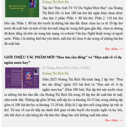
Hoàng Thị Bích Hà
Tập thơ “Hẹn Anh Về Vỹ Dạ Ngắm Mưa Bay” của Hoàng
Thị Bích Hà có hơn 180 bài thơ dài ngắn khác nhau được
chia làm 2 phần: Phần 1: 80 bài thơ, Phần 2: 116 bài thơ
bốn câu. Phần 1: 80 bài thơ tuyển là những bài tâm đắc được chọn lọc ra từ 10 tập thơ
trước đã xuất bản và một số bài thơ mới sáng tác trong thời gian gần đây, chưa in nhưng
đã được đăng tải trên các trang báo mạng và website Văn học Nghệ thuật trong và ngoài
nước. Phần 2 là những khổ thơ yêu thích, mỗi bài chỉ chon 4 câu trong số những bài thơ
đã xuất bản.
Đọc thêm
GIỚI THIỆU TÁC PHẨM MỚI “Hoa tím sầu đông” và “Hẹn anh về vĩ dạ
ngắm mưa bay”
29 Tháng Năm 2025
(Xem: 15282)
Hoàng Thị Bích Hà
Năm 2025 Hoàng Thị Bích Hà trình làng 2 tập thơ: “Hoa
tím sầu đông” (gồm 103 bài thơ) và “Hẹn anh về vĩ dạ
ngắm mưa bay” (Hơn 180 bài). Hai tập thơ này tuyển chọn
ra những bài thơ tâm đắc của Hoàng Thị Bích Hà trong 10 tập thơ đã xuất bản từ mấy
năm trước đây. Những tập gồm 50 bài, mỗi tập lọc ra khoảng 10-15 bài, trong những tập
gồm có 100 bài thơ lọc ra khoảng 15-20 bài. (Đây là 2 tập thơ cuối cùng khép lại việc in
thơ. Từ nay về sau tôi tiếp tục dành thời gian và tâm huyết cho truyện ngắn và tùy bút,
nếu bất chợt có cảm hứng thì vẫn làm thơ, đăng báo chứ không xuất bản nữa).
Đọc thêm