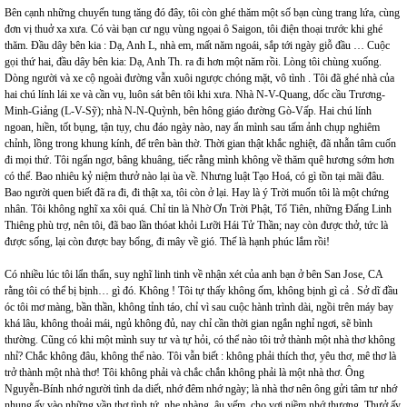
Bên cạnh những chuyến tung tăng đó đây, tôi còn ghé thăm một số bạn cùng trang lứa, cùng
đơn vị thuở xa xưa. Có vài bạn cư ngụ vùng ngọai ô Saigon, tôi điện thoại trước khi ghé
thăm. Đầu dây bên kia : Dạ, Anh L, nhà em, mất năm ngoái, sắp tới ngày giỗ đầu … Cuộc
gọi thứ hai, đầu dây bên kia: Dạ, Anh Th. ra đi hơn một năm rồi. Lòng tôi chùng xuống.
Dòng người và xe cộ ngoài đường vẫn xuôi ngược chóng mặt, vô tình . Tôi đã ghé nhà của
hai chú lính lái xe và cần vụ, luôn sát bên tôi khi xưa. Nhà N-V-Quang, dốc cầu Trương-
Minh-Giảng (L-V-Sỹ); nhà N-N-Quỳnh, bên hông giáo đường Gò-Vấp. Hai chú lính
ngoan, hiền, tốt bụng, tận tụy, chu đáo ngày nào, nay ẩn mình sau tấm ảnh chụp nghiêm
chỉnh, lồng trong khung kính, để trên bàn thờ. Thời gian thật khắc nghiệt, đã nhẫn tâm cuốn
đi mọi thứ. Tôi ngẩn ngơ, bâng khuâng, tiếc rằng mình không về thăm quê hương sớm hơn
có thể. Bao nhiêu kỷ niệm thưở nào lại ùa về. Nhưng luật Tạo Hoá, có gì tồn tại mãi đâu.
Bao người quen biết đã ra đi, đi thật xa, tôi còn ở lại. Hay là ý Trời muốn tôi là một chứng
nhân. Tôi không nghĩ xa xôi quá. Chỉ tin là Nhờ Ơn Trời Phật, Tổ Tiên, những Đấng Linh
Thiêng phù trợ, nên tôi, đã bao lần thóat khỏi Lưỡi Hái Tử Thần; nay còn được thở, tức là
được sống, lại còn được bay bổng, đi mây về gió. Thế là hạnh phúc lắm rồi!
Có nhiều lúc tôi lẩn thẩn, suy nghĩ linh tinh về nhận xét của anh bạn ở bên San Jose, CA
rằng tôi có thể bị bịnh… gì đó. Không ! Tôi tự thấy không ốm, không bịnh gì cả . Sở dĩ đầu
óc tôi mơ màng, bần thần, không tỉnh táo, chỉ vì sau cuộc hành trình dài, ngồi trên máy bay
khá lâu, không thoải mái, ngủ không đủ, nay chỉ cần thời gian ngắn nghỉ ngơi, sẽ bình
thường. Cũng có khi một mình suy tư và tự hỏi, có thể nào tôi trở thành một nhà thơ không
nhỉ? Chắc không đâu, không thể nào. Tôi vẫn biết : không phải thích thơ, yêu thơ, mê thơ là
trở thành một nhà thơ! Tôi không phải và chắc chắn không phải là một nhà thơ. Ông
Nguyễn-Bính nhớ người tình da diết, nhớ đêm nhớ ngày; là nhà thơ nên ông gửi tâm tư nhớ
nhung ấy vào những vần thơ tình tứ, nhẹ nhàng, âu yếm, cho vơi niềm nhớ thương. Thưở ấy,