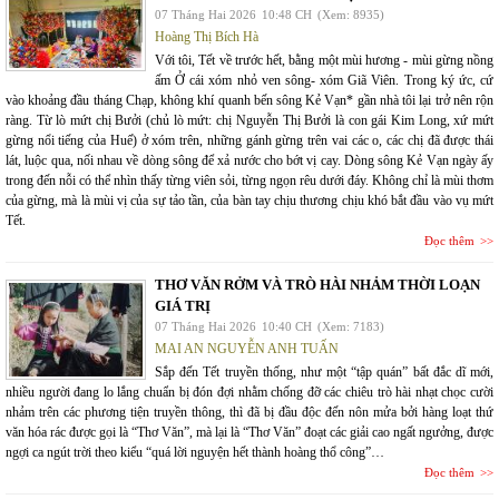
07 Tháng Hai 2026
10:48 CH
(Xem: 8935)
Hoàng Thị Bích Hà
Với tôi, Tết về trước hết, bằng một mùi hương - mùi gừng nồng
ấm Ở cái xóm nhỏ ven sông- xóm Giã Viên. Trong ký ức, cứ
vào khoảng đầu tháng Chạp, không khí quanh bến sông Kẻ Vạn* gần nhà tôi lại trở nên rộn
ràng. Từ lò mứt chị Bưởi (chủ lò mứt: chị Nguyễn Thị Bưởi là con gái Kim Long, xứ mứt
gừng nổi tiếng của Huế) ở xóm trên, những gánh gừng trên vai các o, các chị đã được thái
lát, luộc qua, nối nhau về dòng sông để xả nước cho bớt vị cay. Dòng sông Kẻ Vạn ngày ấy
trong đến nỗi có thể nhìn thấy từng viên sỏi, từng ngọn rêu dưới đáy. Không chỉ là mùi thơm
của gừng, mà là mùi vị của sự tảo tần, của bàn tay chịu thương chịu khó bắt đầu vào vụ mứt
Tết.
Đọc thêm
THƠ VĂN RỞM VÀ TRÒ HÀI NHẢM THỜI LOẠN
GIÁ TRỊ
07 Tháng Hai 2026
10:40 CH
(Xem: 7183)
MAI AN NGUYỄN ANH TUẤN
Sắp đến Tết truyền thống, như một “tập quán” bất đắc dĩ mới,
nhiều người đang lo lắng chuẩn bị đón đợi nhằm chống đỡ các chiêu trò hài nhạt chọc cười
nhảm trên các phương tiện truyền thông, thì đã bị đầu độc đến nôn mửa bởi hàng loạt thứ
văn hóa rác được gọi là “Thơ Văn”, mà lại là “Thơ Văn” đoạt các giải cao ngất ngưởng, được
ngợi ca ngút trời theo kiểu “quá lời nguyện hết thành hoàng thổ công”…
Đọc thêm