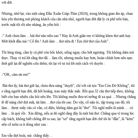
với đời .
Nhưng, nhớ lại, vào một sáng Đầu Xuân Giáp-Thìn (2024), trong không gian ấm áp, chan
hòa yêu thương nơi phòng khách của căn nhà nhỏ, người bạn đời đặt ly cà phê trên bàn,
trước mặt tôi rồi nhẹ nhàng, âu yếm hỏi :
-“ Anh chưa làm …bài thơ nào nữa sao ? Hay là Anh giận em vì không khen thơ anh hay .
Mới khởi đầu mà ! Cố lên ! Anh làm …thơ nữa đi ! Em chờ thơ của Anh” .
Tôi lúng túng, cầm ly cà phê còn bốc khói, uống ngay, cho bớt ngượng. Tôi không dám nói
thực. Thay vì trả lời rằng thơ đã… làm rồi, nhưng muốn hay hơn, hoàn chỉnh hơn nên tạm
thời giữ lại để nghiên cứu thêm; tôi lại vô tư trả lời một cách vô duyên :
-“OK, cám ơn em!”
Bài thơ ấy, bài thơ giữ lại, chưa đưa nàng “duyệt”, chỉ với cái tựa “Em Còn Đó Không”, tôi
e rằng người bạn đời, đã hốt hoảng, trau mày thắc mắc. Rồi qua 32 câu thơ tiếp theo, không
biết còn bao nhiêu câu hỏi nêu lên. Tôi không muốn đưa trí tưởng đi xa quá …Nhưng chẳng
lẽ để nàng chờ đợi mãi, tài làm …thơ của tôi sao. Do vậy, cố nặn óc, tập trung cao độ, tôi
làm… được mấy câu có vần, có điệu, không dám gọi là “thơ”. Tôi nghĩ miễn là mình … có
làm …là quý rồi . Xin đừng, nếu ai đó nghĩ rằng đây là một bài thơ. Chẳng qua vì trong lúc
cấp bách, không biết chống đỡ ra sao, lại “sợ” rằng người bạn đời chê tôi là “đần”, là “kém”
nên cố tuôn ra ít dòng như sau :
Em vẫn đợi hoài, mà chẳng thấy…