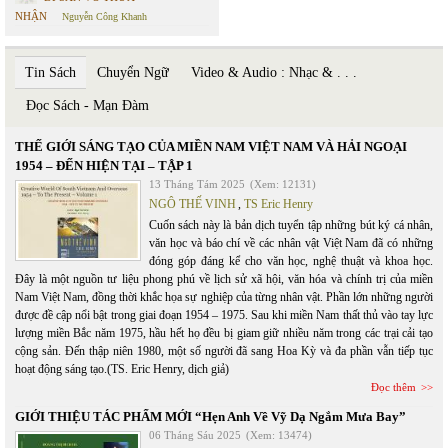
NHẬN
Nguyễn Công Khanh
Tin Sách
Chuyển Ngữ
Video & Audio : Nhạc & . . .
Đọc Sách - Mạn Đàm
THẾ GIỚI SÁNG TẠO CỦA MIỀN NAM VIỆT NAM VÀ HẢI NGOẠI
1954 – ĐẾN HIỆN TẠI – TẬP 1
13 Tháng Tám 2025
(Xem: 12131)
NGÔ THẾ VINH
,
TS Eric Henry
Cuốn sách này là bản dịch tuyển tập những bút ký cá nhân,
văn học và báo chí về các nhân vật Việt Nam đã có những
đóng góp đáng kể cho văn học, nghệ thuật và khoa học.
Đây là một nguồn tư liệu phong phú về lịch sử xã hội, văn hóa và chính trị của miền
Nam Việt Nam, đồng thời khắc họa sự nghiệp của từng nhân vật. Phần lớn những người
được đề cập nổi bật trong giai đoạn 1954 – 1975. Sau khi miền Nam thất thủ vào tay lực
lượng miền Bắc năm 1975, hầu hết họ đều bị giam giữ nhiều năm trong các trại cải tạo
cộng sản. Đến thập niên 1980, một số người đã sang Hoa Kỳ và đa phần vẫn tiếp tục
hoạt động sáng tạo.(TS. Eric Henry, dịch giả)
Đọc thêm
GIỚI THIỆU TÁC PHẨM MỚI “Hẹn Anh Về Vỹ Dạ Ngắm Mưa Bay”
06 Tháng Sáu 2025
(Xem: 13474)