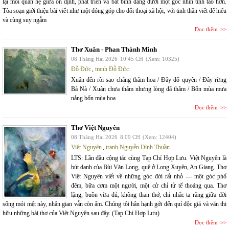
lại mối quan hệ giữa ổn định, phát triển và bất bình đẳng dưới một góc nhìn tỉnh táo hơn.
Tòa soạn giới thiệu bài viết như một đóng góp cho đối thoại xã hội, với tinh thần viết để hiểu
và cùng suy ngẫm
Đọc thêm
Thơ Xuân - Phan Thành Minh
08 Tháng Hai 2026
10:45 CH
(Xem: 10325)
Đỗ Đức
,
tranh Đỗ Đức
Xuân đến rồi sao chẳng thắm hoa / Đây đổ quyên / Đây rừng
Bà Nà / Xuân chưa thắm nhưng lòng đã thắm / Bốn mùa mưa
nắng bốn mùa hoa
Đọc thêm
Thơ Việt Nguyên
08 Tháng Hai 2026
8:09 CH
(Xem: 12404)
Việt Nguyên
,
tranh Nguyễn Đình Thuần
LTS: Lần đầu cộng tác cùng Tạp Chí Hợp Lưu. Việt Nguyên là
bút danh của Bùi Văn Long, quê ở Long Xuyên, An Giang. Thơ
Việt Nguyên viết về những góc đời rất nhỏ — một góc phố
đêm, bữa cơm một người, một cử chỉ tử tế thoáng qua. Thơ
lặng, buồn vừa đủ, không than thở, chỉ nhắc ta rằng giữa đời
sống mỏi mệt này, nhân gian vẫn còn ấm. Chúng tôi hân hạnh gởi đến quí độc giả và văn thi
hữu những bài thơ của Việt Nguyên sau đây. (Tạp Chí Hợp Lưu)
Đọc thêm