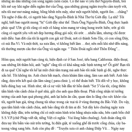
nhưng ẩn dấu những con sóng ngầm cuồn cuộn. Có thể nào vì yêu thơ Nguyễn-Bính, bồi
hồi mê say khi nghe diễn ngâm thơ của Ông, qua những giọng ngâm truyền cảm tuyệt vời,
nên tôi mơ mơ màng màng, bồng bềnh trên mây, như một người bệnh, người ốm….chăng?
Tôi nghe ở đâu đó, có người bảo rằng Nguyễn-Bính là Nhà Thơ bị Giời đầy. Lạ nhỉ! Tôi
nghĩ, biết bao người mong “bị” Giời đầy như thế. Thưa Ông Nguyễn-Bính, Ông thực hạnh
phúc quá! Ước gì tôi cũng có một cô hàng xóm mang tơ vàng hong trước hiên; ước gì tôi
cũng có người yêu với nét đẹp hương đồng gió nội; tôi ước …nhiều lắm, nhưng chỉ được
một điều: bạn đời của tôi là người con gái xứ Đoài, nơi có thành Sơn-Tây, có con sông Đáy,
có núi Ba-Vì. Và một thời, xa xưa lắm, vì không biết làm …thơ, nên mỗi khi nhớ đến nàng,
tôi thường mượn câu thơ của Ông và ngân nga “ Thôn Đoài ngồi nhớ Thôn Đông”...
Hôm qua, một người bạn cùng tù, hiện định cư ở San José, tiểu bang California. điện thoại;
sau những lời thăm hỏi, anh “nghi” rằng tôi có khả năng mắc bịnh tương tư! Ối giời! Bạn tôi
đi xa quá! Chỉ nghe tôi kể lại một chút tâm trạng mà anh bảo tôi mắc bịnh gì đó, nghe thực
xấu hổ. Tôi không tin. Anh chưa bắt mạch, chưa khám lâm sàng, làm sao anh biết. Anh bảo
rằng, dựa trên kết quả cận lâm sàng ( para-clinic ), có thể đoán biết. Tôi dốt về y học, không
hiểu đúng hay sai. Hình như, tất cả sự việc bắt đầu từ hỗn danh “Sư 5”của tôi, cộng thêm
tấm hình vãn cảnh chùa ở quê nhà, gửi cho anh qua điện thoại. Phải công nhận trí tưởng
tượng của anh bạn quá phong phú, anh lại luôn ân cần, quan tâm lo lắng cho sức khỏe của
tôi, người bạn già, từng chung tủi nhục trong các trại tù ở vùng thượng du Bắc-Việt. Do vậy,
qua tấm hình vãn cảnh chùa, anh bảo rằng tôi đi tìm ai đó. Sợi dây kéo chuông ngày xưa
không thấy đâu; trên tường chỉ có một núm hình tròn bằng nhựa mầu nâu, bên cạnh bốn chữ
S.S.V.P.(chữ Pháp viết tắt, tiếng Việt có nghĩa : Vui lòng bấm chuông). Anh đoán rằng tôi
đưa tay lên bấm vào nút trên tường, bị điện giật, té xuống ghế đá trước cổng chùa, cây ba-
toong văng sang bên. Anh còn phụ đề : “Truyện xưa có anh chàng Điệp Vũ… Ngày nay