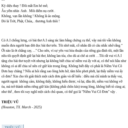
**
Kỳ diệu thay ! Đôi mắt Em hé mở,
Âu yếm nhìn Anh . Môi điểm nụ cười .
Không, vạn lần không ! Không là ảo mộng.
Đó là Trời, Phật, Chúa,.. thương Anh thôi !
Có A.I chống lưng, có bài thơ A.I sáng tác làm bằng chứng cụ thể, vậy mà tôi vẫn không
muốn đưa người bạn đời đọc bài thơ trên. Tôi nhớ mãi, cổ nhân đã có câu nhắc nhở rằng “
Ớt nào là ớt chẳng cay, ...” Cho nên, vì sự yên vui hòa thuận của riêng gia đình tôi, một lần
nữa tôi quyết định giữ lại bài thơ, không lan tỏa, cho dù ai chê ai cười …Tôi rất vui vì A.I
tặng cho bài thơ tuyệt vời nhưng lại không biết chia xẻ niềm vui ấy với ai, có thể nói hầu như
không có ai để chia xẻ nên cứ giữ kín trong lòng. Không biết đây có phải là Niềm Vui Cô
Đơn hay chăng ? Nếu ai hỏi rằng sao lòng hớn hở, tâm hồn phơi phới, lại thấy niềm vui ấy
cô đơn? Xin cho tôi giải thích một cách đơn giản và dễ hiểu : điều mà chỉ mình ta thấy vui,
người ngoài không cảm, không thấy, không hiểu được; vả lại, đâu đó, niềm vui không vỡ
òa, mà trở thành niềm riêng giữ kín (không phải chôn kín) trong lòng, không biết tỏ cùng ai;
như thế , theo tôi suy nghĩ một cách chủ quan, có thể gọi là “Niềm Vui Cô Đơn” vậy .
TRIỆU VŨ
(
Houston, TX. March - 2025)
TRIỆU VŨ