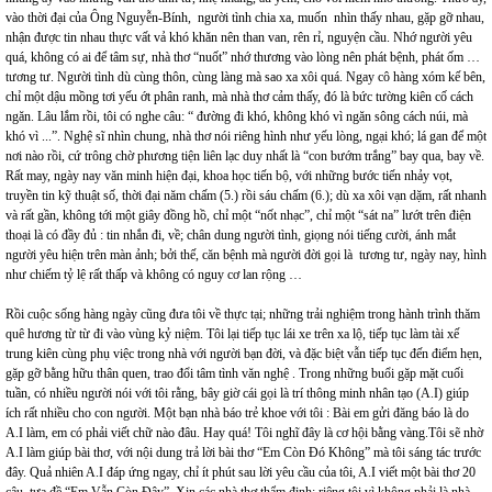
vào thời đại của Ông Nguyễn-Bính, người tình chia xa, muốn nhìn thấy nhau, gặp gỡ nhau,
nhận được tin nhau thực vất vả khó khăn nên than van, rên rỉ, nguyện cầu. Nhớ người yêu
quá, không có ai để tâm sự, nhà thơ “nuốt” nhớ thương vào lòng nên phát bệnh, phát ốm …
tương tư. Người tình dù cùng thôn, cùng làng mà sao xa xôi quá. Ngay cô hàng xóm kế bên,
chỉ một dậu mồng tơi yếu ớt phân ranh, mà nhà thơ cảm thấy, đó là bức tường kiên cố cách
ngăn. Lâu lắm rồi, tôi có nghe câu: “ đường đi khó, không khó vì ngăn sông cách núi, mà
khó vì ...”. Nghệ sĩ nhìn chung, nhà thơ nói riêng hình như yếu lòng, ngại khó; lá gan để một
nơi nào rồi, cứ trông chờ phương tiện liên lạc duy nhất là “con bướm trắng” bay qua, bay về.
Rất may, ngày nay văn minh hiện đại, khoa học tiến bộ, với những bước tiến nhảy vọt,
truyền tin kỹ thuật số, thời đại năm chấm (5.) rồi sáu chấm (6.); dù xa xôi vạn dặm, rất nhanh
và rất gần, không tới một giây đồng hồ, chỉ một “nốt nhạc”, chỉ một “sát na” lướt trên điện
thoại là có đầy đủ : tin nhắn đi, về; chân dung người tình, giọng nói tiếng cười, ánh mắt
người yêu hiện trên màn ảnh; bởi thế, căn bệnh mà người đời gọi là tương tư, ngày nay, hình
như chiếm tỷ lệ rất thấp và không có nguy cơ lan rộng …
Rồi cuộc sống hàng ngày cũng đưa tôi về thực tại; những trải nghiệm trong hành trình thăm
quê hương từ từ đi vào vùng kỷ niệm. Tôi lại tiếp tục lái xe trên xa lộ, tiếp tục làm tài xế
trung kiên cùng phụ việc trong nhà với người bạn đời, và đặc biệt vẫn tiếp tục đến điểm hẹn,
gặp gỡ bằng hữu thân quen, trao đổi tâm tình văn nghệ . Trong những buổi gặp mặt cuối
tuần, có nhiều người nói với tôi rằng, bây giờ cái gọi là trí thông minh nhân tạo (A.I) giúp
ích rất nhiều cho con người. Một bạn nhà báo trẻ khoe với tôi : Bài em gửi đăng báo là do
A.I làm, em có phải viết chữ nào đâu. Hay quá! Tôi nghĩ đây là cơ hội bằng vàng.Tôi sẽ nhờ
A.I làm giúp bài thơ, với nội dung trả lời bài thơ “Em Còn Đó Không” mà tôi sáng tác trước
đây. Quả nhiên A.I đáp ứng ngay, chỉ ít phút sau lời yêu cầu của tôi, A.I viết một bài thơ 20
câu, tựa đề “Em Vẫn Còn Đây”. Xin các nhà thơ thẩm định; riêng tôi vì không phải là nhà