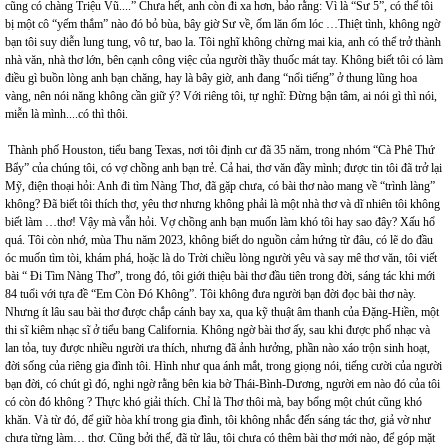
cũng có chàng Triệu Vũ....” Chưa hết, anh còn đi xa hơn, bảo rằng: Vì là “Sư 5”, có thể tôi
bị một cô “yếm thắm” nào đó bỏ bùa, bây giờ Sư về, ốm lăn ốm lóc …Thiệt tình, không ngờ
bạn tôi suy diễn lung tung, vô tư, bao la. Tôi nghĩ không chừng mai kia, anh có thể trở thành
nhà văn, nhà thơ lớn, bên cạnh công việc của người thầy thuốc mát tay. Không biết tôi có làm
điều gì buồn lòng anh bạn chăng, hay là bây giờ, anh đang “nổi tiếng” ở thung lũng hoa
vàng, nên nói năng không cần giữ ý? Với riêng tôi, tự nghĩ: Đừng bận tâm, ai nói gì thì nói,
miễn là mình....có thì thôi.
Thành phố Houston, tiểu bang Texas, nơi tôi định cư đã 35 năm, trong nhóm “Cà Phê Thứ
Bẩy” của chúng tôi, có vợ chồng anh bạn trẻ. Cả hai, thơ văn đầy mình; được tin tôi đã trở lại
Mỹ, điện thoại hỏi: Anh đi tìm Nàng Thơ, đã gặp chưa, có bài thơ nào mang về “trình làng”
không? Đã biết tôi thích thơ, yêu thơ nhưng không phải là một nhà thơ và dĩ nhiên tôi không
biết làm …thơ! Vậy mà vẫn hỏi. Vợ chồng anh bạn muốn làm khó tôi hay sao đây? Xấu hổ
quá. Tôi còn nhớ, mùa Thu năm 2023, không biết do nguồn cảm hứng từ đâu, có lẽ do đầu
óc muốn tìm tòi, khám phá, hoặc là do Trời chiều lòng người yêu và say mê thơ văn, tôi viết
bài “ Đi Tìm Nàng Thơ”, trong đó, tôi giới thiệu bài thơ đầu tiên trong đời, sáng tác khi mới
84 tuổi với tựa đề “Em Còn Đó Không”. Tôi không đưa người bạn đời đọc bài thơ này.
Nhưng ít lâu sau bài thơ được chắp cánh bay xa, qua kỹ thuật âm thanh của Đặng-Hiền, một
thi sĩ kiêm nhạc sĩ ở tiểu bang California. Không ngờ bài thơ ấy, sau khi được phổ nhạc và
lan tỏa, tuy được nhiều người ưa thích, nhưng đã ảnh hưởng, phần nào xáo trộn sinh hoạt,
đời sống của riêng gia đình tôi. Hình như qua ánh mắt, trong giọng nói, tiếng cười của người
bạn đời, có chút gì đó, nghi ngờ rằng bên kia bờ Thái-Bình-Dương, người em nào đó của tôi
có còn đó không ? Thực khó giải thích. Chỉ là Thơ thôi mà, bay bổng một chút cũng khó
khăn. Và từ đó, để giữ hòa khí trong gia đình, tôi không nhắc đến sáng tác thơ, giả vờ như
chưa từng làm… thơ. Cũng bởi thế, đã từ lâu, tôi chưa có thêm bài thơ mới nào, để góp mặt