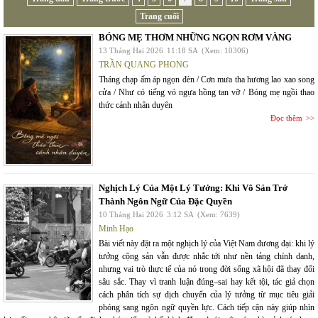
Trang cuối
BÓNG MẸ THƠM NHỮNG NGỌN RƠM VÀNG
13 Tháng Hai 2026
11:18 SA
(Xem: 10306)
TRẦN QUANG PHONG
Tháng chạp ấm áp ngọn đèn / Cơn mưa tha hương lao xao song
cửa / Như có tiếng vó ngựa hồng tan vỡ / Bóng mẹ ngồi thao
thức cánh nhân duyên
Đọc thêm
Nghịch Lý Của Một Lý Tưởng: Khi Vô Sản Trở
Thành Ngôn Ngữ Của Đặc Quyền
10 Tháng Hai 2026
3:12 SA
(Xem: 7639)
Minh Hạo
Bài viết này đặt ra một nghịch lý của Việt Nam đương đại: khi lý
tưởng cộng sản vẫn được nhắc tới như nền tảng chính danh,
nhưng vai trò thực tế của nó trong đời sống xã hội đã thay đổi
sâu sắc. Thay vì tranh luận đúng–sai hay kết tội, tác giả chọn
cách phân tích sự dịch chuyển của lý tưởng từ mục tiêu giải
phóng sang ngôn ngữ quyền lực. Cách tiếp cận này giúp nhìn