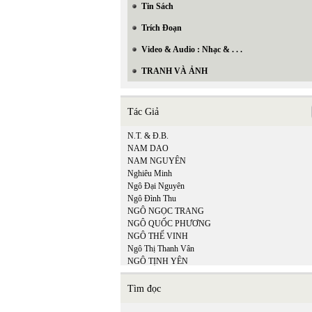
Tin Sách
Trích Đoạn
Video & Audio : Nhạc & . . .
TRANH VÀ ẢNH
Tác Giả
N.T. & Đ.B.
NAM DAO
NAM NGUYÊN
Nghiêu Minh
Ngô Đại Nguyên
Ngô Đình Thu
NGÔ NGỌC TRANG
NGÔ QUỐC PHƯƠNG
NGÔ THẾ VINH
Ngô Thị Thanh Vân
NGÔ TỊNH YÊN
NGỌC HOÀI PHƯƠNG
Ngu Yên
Tìm đọc
NGƯỜI VIỆT
NGƯỜI VIỆT ONLINE