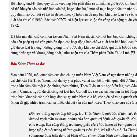
Bộ Thông tin.
[4]
Theo quy định, việc nạp bản phải diễn ra ít nhất hai giờ trước khi báo
có thể khuyến cáo các nhà báo xóa bỏ, hoặc “đục bỏ,” một số mục hoặc phần tin tức bị 
quy định nào đó. Tôi sẽ trở lại để xem xét kỹ hơn vấn đề nạp bản khi thảo luận về sắc l
luật báo chí cũ 019/69. Sắc luật 007/72 có hiệu lực sau cuộc tấn công của cộng quân 
1972.
Đã hẳn nền dân chủ còn non trẻ của Nam Việt Nam rất cần có một luật báo chí. Không
bảo nền pháp trị mà còn giúp ổn định các hoạt động báo chí và xuất bản khá hỗn loạn t
giờ đã có luật lệ riêng, không giống như trước đây khi báo chí được qui định bởi đủ các
cùng phức tạp và không đồng nhất,” như nhận xét của Thẩm phán Trần Thúc Linh
.
[5]
Báo
Sóng Thần
ra đời
Vào năm 1970, mối quan tâm của dân chúng miền Nam Việt Nam về nạn tham nhũng đặc
cái chết của Hà Thúc Nhơn, một đại úy y sĩ phục vụ tại một bệnh viện quân đội ở Nha t
trong khi cầm đầu một cuộc chống tham nhũng. Theo Giáo sư sử học Vân Nguyễn-Mar
Trent, Canada, người đã cất công tới Đại học Cornell lục sao các tài liệu liên hệ tới
Sóng
trình biên khảo về các sinh hoạt dân sự tại niền Nam của bà, các biến cố xung quanh cá
Nhơn đã gây nhiều tranh cãi và nhiều chi tiết vẫn còn mơ hồ
.
[6]
Theo khảo cứu của Giá
Đối với những người ủng hộ ông, Hà Thúc Nhơn là một bác sĩ làm việc th
ông đã vạch trần sự tham nhũng của ban quản trị bệnh viện quân đội Ng
Nha trang. Khi căng thẳng leo thang giữa Hà Thúc Nhơn và ban quản trị 
buộc tội giết một trong những quản trị viên. Vì bị kết tội này mà Hà Thúc
số thương binh hiện đang là bệnh nhân, chiếm đóng bệnh viện bằng võ lự