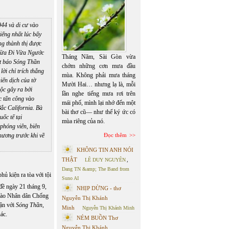
944 và di cư vào
iếng nhất lúc bấy
ống thành thị được
ừa Đi Vừa Ngước
Tháng Năm, Sài Gòn vừa
t báo
Sóng Thần
chớm những cơn mưa đầu
ời chỉ trích thẳng
mùa. Không phải mưa tháng
iến dịch của tờ
Mười Hai… nhưng lạ là, mỗi
ộc gây ra bởi
lần nghe tiếng mưa rơi trên
c tấn công vào
mái phố, mình lại nhớ đến một
Bắc California
. Bà
bài thơ cũ— như thể ký ức có
quốc tế
tại
mùa riêng của nó.
phóng viên
, biên
hương trước khi về
Đọc thêm
KHÔNG TIN ANH NÓI
THẬT
LÊ DUY NGUYÊN
,
Dang TN &amp; The Band from
hủ kiện ra tòa với tội
Suno AI
đề ngày 21 tháng 9,
NHỊP DỪNG - thơ
 trào Nhân dân Chống
Nguyễn Thị Khánh
hận với
Sóng Thần
,
Minh
Nguyễn Thị Khánh Minh
ác.
NÉM BUỒN Thơ
Nguyễn Thị Khánh