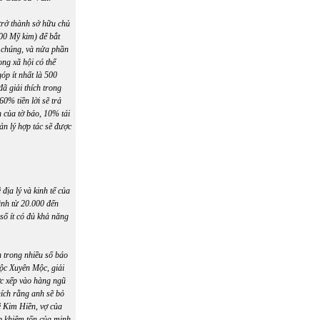
trở thành sở hữu chủ
00 Mỹ kim) để bắt
g chúng, và nửa phần
ng xã hội có thể
óp ít nhất là 500
ã giải thích trong
60% tiền lời sẽ trả
 của tờ báo, 10% tái
ản lý hợp tác sẽ được
địa lý và kinh tế của
ình từ 20.000 đến
số ít có đủ khả năng
 trong nhiều số báo
ộc Xuyên Mộc, giải
ợc xếp vào hàng ngũ
ích rằng anh sẽ bỏ
ê Kim Hiền, vợ của
ập khiêm tốn của minh