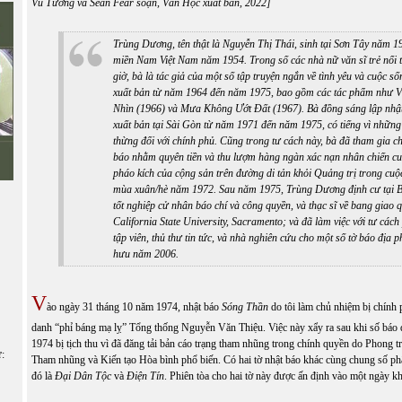
Vũ Tường và Sean Fear soạn, Văn Học xuất bản, 2022]
Trùng Dương, tên thật là Nguyễn Thị Thái, sinh tại Sơn Tây năm 1
miền
Nam Việt Nam năm 1954. Trong số các nhà nữ văn sĩ trẻ nổi t
giờ, bà là tác giả của một số tập truyện ngắn về tình yêu và cuộc s
xuất bản từ năm 1964 đến năm 1975, bao gồm các tác phẩm như
V
Nhìn
(1966) và
Mưa Không Ướt Đất
(1967). Bà đồng sáng lập nhậ
xuất bản tại Sài Gòn từ năm 1971 đến năm 1975, có tiếng
vì
những l
thừng đối với chính phủ. Cũng trong tư cách này, bà đã tham gia ch
báo nhằm quyên tiền và thu lượm hàng ngàn xác nạn nhân chiến cu
pháo kích
của
cộng sản trên đường di tản khỏi Quảng trị trong cuộ
mùa
xuân/hè
năm 1972. Sau năm 1975, Trùng Dương định cư t
ạ
i 
tốt nghiệp cử nhân báo chí và công quyền, và thạc sĩ về bang giao 
California State
University
, Sacramento; và đã làm việc với tư cách
tập viên, thủ thư tin tức
,
và nhà nghiên cứu cho một số tờ báo địa p
hưu năm 2006.
V
ào ngày 31 tháng 10 năm 1974, nhật báo
Sóng Thần
do tôi làm chủ nhiệm bị chính p
danh “phỉ báng mạ lỵ” Tổng thống Nguyễn Văn Thiệu. Việc này xẩy ra sau khi số báo 
1974 bị tịch thu vì đã đăng tải bản cáo trạng tham nhũng trong chính quyền do Phong
ữ:
Tham nhũng và Kiến tạo Hòa bình phổ biến. Có hai tờ nhật báo khác cùng chung số p
đó là
Đại Dân Tộc
và
Điện Tín
. Phiên tòa cho hai tờ này được ấn định vào một ngày kh