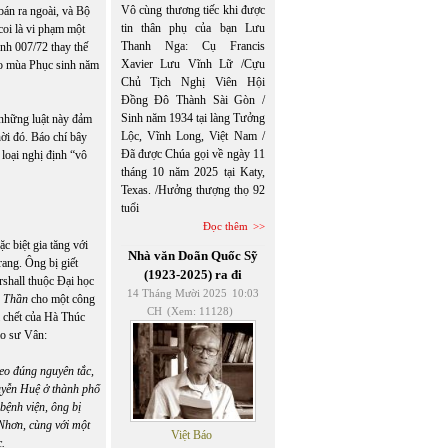
Vô cùng thương tiếc khi được
 bán ra ngoài, và Bộ
tin thân phụ của bạn Lưu
coi là vi phạm một
Thanh Nga: Cụ Francis
ệnh 007/72 thay thế
Xavier Lưu Vĩnh Lữ /Cựu
vào mùa Phục sinh năm
Chủ Tịch Nghị Viên Hội
Đồng Đô Thành Sài Gòn /
Sinh năm 1934 tại làng Tưởng
 những luật này đảm
Lộc, Vĩnh Long, Việt Nam /
hời đó. Báo chí bây
Đã được Chúa gọi về ngày 11
 loại nghị định “vô
tháng 10 năm 2025 tại Katy,
Texas. /Hưởng thượng thọ 92
tuổi
Đọc thêm
 biệt gia tăng với
Nhà văn Doãn Quốc Sỹ
rang. Ông bị giết
(1923-2025) ra đi
shall thuộc Đại học
14 Tháng Mười 2025
10:03
 Thần
cho một công
CH
(Xem: 11128)
i chết của Hà Thúc
o sư Vân:
eo đúng nguyên tắc,
uyễn Huệ ở thành phố
bệnh viện, ông bị
 Nhơn, cùng với một
Việt Báo
c.