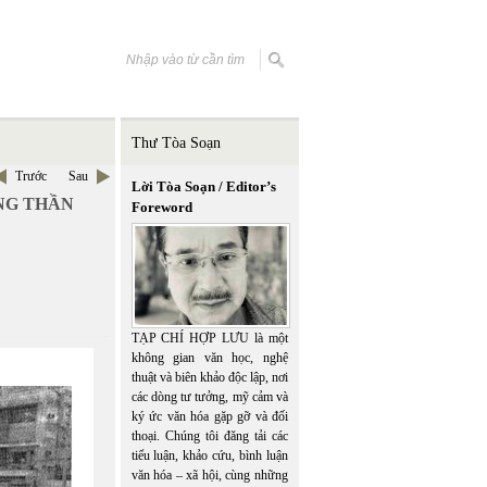
Thư Tòa Soạn
Trước
Sau
Lời Tòa Soạn / Editor’s
NG THẦN
Foreword
TẠP CHÍ HỢP LƯU là một
không gian văn học, nghệ
thuật và biên khảo độc lập, nơi
các dòng tư tưởng, mỹ cảm và
ký ức văn hóa gặp gỡ và đối
thoại. Chúng tôi đăng tải các
tiểu luận, khảo cứu, bình luận
văn hóa – xã hội, cùng những