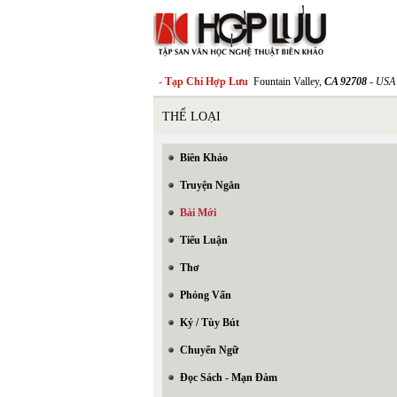
- Tạp Chí Hợp Lưu
Fountain Valley,
CA 92708
- USA
THỂ LOẠI
Biên Khảo
Truyện Ngắn
Bài Mới
Tiểu Luận
Thơ
Phỏng Vấn
Ký / Tùy Bút
Chuyển Ngữ
Đọc Sách - Mạn Đàm