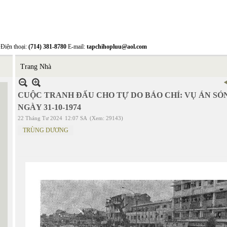
Điện thoại:
(714) 381-8780
E-mail:
tapchihopluu@aol.com
Trang Nhà
CUỘC TRANH ĐẤU CHO TỰ DO BÁO CHÍ: VỤ ÁN SÓ
NGÀY 31-10-1974
22 Tháng Tư 2024
12:07 SA
(Xem: 29143)
TRÙNG DƯƠNG