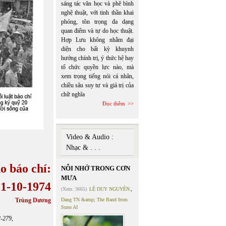
sáng tác văn học và phê bình
nghệ thuật, với tinh thần khai
phóng, tôn trọng đa dạng
quan điểm và tự do học thuật.
Hợp Lưu không nhằm đại
diện cho bất kỳ khuynh
hướng chính trị, ý thức hệ hay
tổ chức quyền lực nào, mà
xem trọng tiếng nói cá nhân,
chiều sâu suy tư và giá trị của
chữ nghĩa
Đọc thêm
Video & Audio :
Nhạc & . . .
o báo chí:
NỖI NHỚ TRONG CƠN
MƯA
1-10-1974
(Xem: 3665)
LÊ DUY NGUYÊN
,
Trùng Dương
Dang TN &amp; The Band from
Suno AI
2-279,