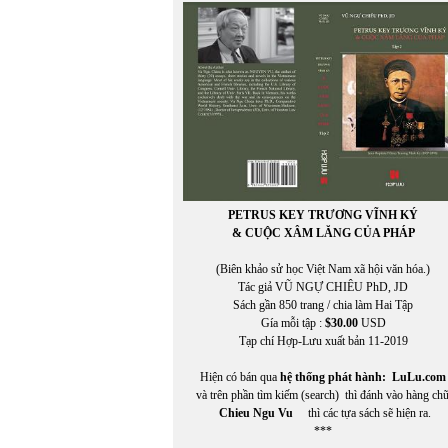
NGUYỄN ĐÔNG GIANG
NGUYỄN THẠCH GIANG
Nguyễn Anh Thế
NGUYỄN BÍNH
NGUYỄN BÌNH PHƯƠNG
NGUYỄN CHÍ TRUNG
Nguyễn Công Khanh
Nguyễn Cung Thông
NGUYỄN DẠ QUỲNH
Nguyễn Đăng Khánh
NGUYỄN ĐĂNG KHOA
PETRUS KEY TRƯƠNG VĨNH KÝ
NGUYỄN ĐĂNG KHƯƠNG
& CUỘC XÂM LĂNG CỦA PHÁP
NGUYỄN ĐẠT
Nguyễn Đình Bổn
(Biên khảo sử học Việt Nam xã hội văn hóa.)
NGUYỄN ĐÔNG GIANG
Tác giả VŨ NGỰ CHIÊU PhD, JD
NGUYÊN DU
Sách gần 850 trang / chia làm Hai Tập
NGUYỄN ĐỨC BẠN
Gía mỗi tập :
$30.00
USD
NGUYỄN ĐỨC BẠN
Tạp chí Hợp-Lưu xuất bản 11-2019
NGUYỄN ĐỨC HẠNH
Nguyễn Đức Quang
Hiện có bán qua
hệ thống phát hành:
LuLu.com
NGUYỄN ĐỨC TÙNG
và trên phần tìm kiếm (search) thì đánh vào hàng ch
Nguyễn Hải Yến
Chieu Ngu Vu
thì các tựa sách sẽ hiện ra.
NGUYỄN HÀN CHUNG
***
Nguyễn Hạnh Nguyên