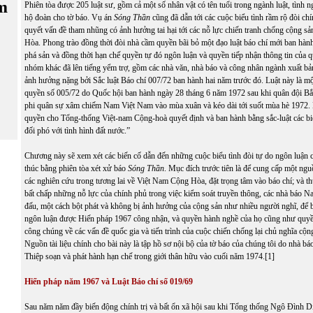
m
Phiên tòa được 205 luật sư, gồm cả một số nhân vật có tên tuổi trong ngành luật, tình 
hộ đoàn cho tờ báo. Vụ án
Sóng Thần
cũng đã dẫn tới các cuộc biểu tình rầm rộ đòi chí
quyết vấn đề tham nhũng có ảnh hưởng tai hại tới các nỗ lực chiến tranh chống cộng 
Hòa. Phong trào đồng thời đòi nhà cầm quyền bãi bỏ một đạo luật báo chí mới ban hành
phá sản và đồng thời hạn chế quyền tự đó ngôn luận và quyền tiếp nhận thông tin của 
nhóm khác đã lên tiếng yểm trợ, gồm các nhà văn, nhà báo và công nhân ngành xuất bả
ảnh hưởng nặng bởi Sắc luật Báo chí 007/72 ban hành hai năm trước đó. Luật này là m
quyền số 005/72 do Quốc hội ban hành ngày 28 tháng 6 năm 1972 sau khi quân đội Bắ
phi quân sự xâm chiếm Nam Việt Nam vào mùa xuân và kéo dài tới suốt mùa hè 1972. 
quyền cho Tổng-thống Việt-nam Cộng-hoà quyết định và ban hành bằng sắc-luật các biệ
đối phó với tình hình đất nước.”
Chương này sẽ xem xét các biến cố dẫn đến những cuộc biểu tình đòi tự do ngôn luận củ
thúc bằng phiên tòa xét xử báo
Sóng Thần
. Mục đích trước tiên là để cung cấp một nguồ
các nghiên cứu trong tương lai về Việt Nam Cộng Hòa, đặt trọng tâm vào báo chí; và th
bất chấp những nỗ lực của chính phủ trong việc kiểm soát truyền thông, các nhà báo 
đấu, một cách bột phát và không bị ảnh hưởng của cộng sản như nhiều người nghĩ, để 
ngôn luận được Hiến pháp 1967 công nhận, và quyền hành nghề của họ cũng như quyề
công chúng về các vấn đề quốc gia và tiến trình của cuộc chiến chống lại chủ nghĩa cộn
Nguồn tài liệu chính cho bài này là tập hồ sơ nội bộ của tờ báo của chúng tôi do nhà 
Thiệp soạn và phát hành hạn chế trong giới thân hữu vào cuối năm 1974.
[1]
Hiến pháp năm 1967 và Luật Báo chí số 019/69
Sau năm năm đầy biến động chính trị và bất ổn xã hội sau khi Tổng thống Ngô Đình Di