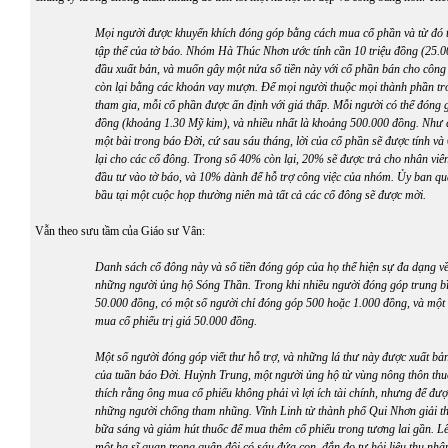
Mọi người được khuyến khích đóng góp bằng cách mua cổ phần và từ đó 
tập thể của tờ báo. Nhóm Hà Thúc Nhơn ước tính cần 10 triệu đồng (25.0
đầu xuất bản, và muốn gây một nửa số tiền này với cổ phần bán cho côn
còn lại bằng các khoản vay mượn. Để mọi người thuộc mọi thành phần tro
tham gia, mỗi cổ phần được ấn định với giá thấp. Mỗi người có thể đóng g
đồng (khoảng 1.30 Mỹ kim), và nhiều nhất là khoảng 500.000 đồng. Như đ
một bài trong báo Đời, cứ sau sáu tháng, lời của cổ phần sẽ được tính và 
lại cho các cổ đông. Trong số 40% còn lại, 20% sẽ được trả cho nhân viên
đầu tư vào tờ báo, và 10% dành để hỗ trợ công việc của nhóm. Ủy ban qu
bầu tại một cuộc họp thường niên mà tất cả các cổ đông sẽ được mời.
Vẫn theo sưu tầm của Giáo sư Vân:
Danh sách cổ đông này và số tiền đóng góp của họ thể hiện sự đa dạng về 
những người ủng hộ Sóng Thần. Trong khi nhiều người đóng góp trung b
50.000 đồng, có một số người chỉ đóng góp 500 hoặc 1.000 đồng, và một 
mua cổ phiếu trị giá 50.000 đồng.
Một số người đóng góp viết thư hỗ trợ, và
những lá thư này
được xuất bản
của tuần báo Đời. Huỳnh Trung, một người ủng hộ từ vùng nông thôn thu
thích rằng ông mua cổ phiếu không phải vì lợi ích tài chính, nhưng để đư
những người chống tham nhũng. Vĩnh Linh từ thành phố Qui Nhơn giải th
bữa sáng và giảm hút thuốc để mua thêm cổ phiếu trong tương lai gần. L
một hạ sĩ quan trong quân đội có sáu đứa con, đắn đo tự hỏi liệu thu nh