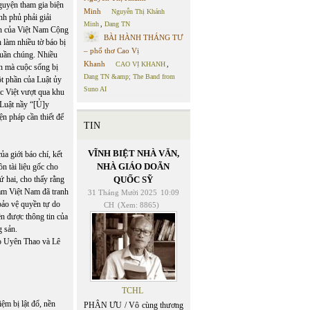
nguyện tham gia biện
Minh
Nguyễn Thị Khánh
nh phủ phải giải
Minh
,
Dang TN
sản của Việt Nam Cộng
BÀI HÀNH THÁNG TƯ
 làm nhiều tờ báo bị
– phổ thơ Cao Vị
quần chúng. Nhiều
Khanh
CAO VỊ KHANH
,
n mà cuộc sống bị
Dang TN &amp; The Band from
ột phần của Luật ủy
Suno AI
c Việt vượt qua khu
Luật nầy “[Ủ]y
n pháp cần thiết để
TIN
VĨNH BIỆT NHÀ VĂN,
a giới báo chí, kết
NHÀ GIÁO DOÃN
n tài liệu gốc cho
ứ hai, cho thấy rằng
QUỐC SỸ
Nam Việt Nam đã tranh
31 Tháng Mười 2025
10:09
bảo vệ quyền tự do
CH
(Xem: 8865)
n được thông tin của
g sản.
báo Uyên Thao và Lê
TCHL
ệm bị lật đổ, nền
PHÂN ƯU / Vô cùng thương