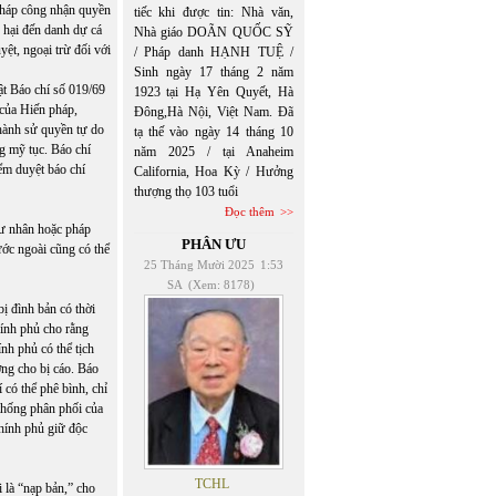
háp công nhận quyền
tiếc khi được tin: Nhà văn,
 hại đến danh dự cá
Nhà giáo DOÃN QUỐC SỸ
ệt, ngoại trừ đối với
/ Pháp danh HẠNH TUỆ /
Sinh ngày 17 tháng 2 năm
t Báo chí số 019/69
1923 tại Hạ Yên Quyết, Hà
 của Hiến pháp,
Đông,Hà Nội, Việt Nam. Đã
hành sử quyền tự do
tạ thế vào ngày 14 tháng 10
g mỹ tục. Báo chí
năm 2025 / tại Anaheim
ểm duyệt báo chí
California, Hoa Kỳ / Hưởng
thượng thọ 103 tuổi
Đọc thêm
tư nhân hoặc pháp
PHÂN ƯU
ớc ngoài cũng có thể
25 Tháng Mười 2025
1:53
SA
(Xem: 8178)
 đình bản có thời
hính phủ cho rằng
nh phủ có thể tịch
ờng cho bị cáo. Báo
 có thể phê bình, chỉ
thống phân phối của
hính phủ giữ độc
TCHL
 là “nạp bản,” cho