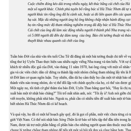
Cuộc chiếm đóng kéo dài trong nhiều ngày, kết thúc bằng cái chết của H
một số người khác. Chính phủ tuyên bố rằng bác sĩ Hà Thúc Nhơn đã tự s
người khác tin rằng ông đã bị cảnh sát, hoặc ai đó liên quan đến các qu
hạ sát. Mặc dù những người ủng hộ ông không chấp nhận hành động cực
họ tin rằng mức độ tham nhũng nghiêm trọng đã đẩy bác sĩ Hà Thúc Nh
Cái chết của ông đã làm xúc động nhiều người ở thành phố Nha trang và c
có 5.000 người đã đến dự đám tang của ông. Báo chí tường thuật và thảo 
thuyết khác nhau quanh cái chết của ông.
Tuần báo
Đời
của nhà văn tên tuổi Chu Tử đã đăng tải một bài tường thuật chi tiết về
tổng thư ký Uyên Thao thực hiện sau nhiều ngày viếng Nha trang và tìm hiểu. Với sự
khích từ nhiều độc giả của
Đời
, vào tháng 11 năm 1970, hai ông cùng với một số nhân v
gia và các viên chức dân cử đứng ra thành lập một nhóm chống tham nhũng lấy tên là
tờ
Đời
làm cơ quan ngôn luận. Tuy nhiên, dần dà họ cảm thấy họ cần một tờ nhật báo
thành viên nào trong nhóm, do vị thế đối lập với chính quyền của họ, có thể xin được g
Một ngày nọ, tôi tình cờ ghé thăm tòa báo
Đời
, Uyên Thao bâng quơ hỏi, “Hay là chị n
xuất bản một tờ nhật báo chăng?” Tôi trố mắt nhìn anh, nói: “Tôi ấy à? Anh nói giỡn ch
viết truyện, không phải nhà báo. Ngoài ra, phải cần có nhiều tiền để xuất bản một tờ b
biết nhóm Hà Thúc Nhơn đã có kế hoạch.
Và quả vậy, họ đã có một kế hoạch gây quỹ, đó là gọi cổ phần, một việc chưa từng có t
giới Việt Nam. Có thể nói nhật báo
Sóng Thần
là tờ báo sở hữu tập thể đầu tiên trong lị
Nam, được tài trợ một phần bằng cổ phần bán cho những người quan tâm thuộc mọi tần
chung lý tưởng chống tham nhũng để tiến tới một xã hội tốt đẹp và công bằng hơn. Th