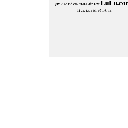
NGUYỄN HÒA TRƯỚC
LuLu.co
Quý vị có thể vào đường dẫn này:
Nguyễn Hòa vcv
thì các tựa sách sẽ hiện ra.
NGUYỄN HOÀI PHƯƠNG
NGUYỄN HOÀNG ANH THƯ
Nguyễn Hoàng Hà
NGUYỄN HOÀNG VÂN ANH
Nguyễn Hồng Chí
Nguyễn Hồng Nhung
NGUYỄN HUỆ CHI
Nguyễn Hưng Quốc
Nguyễn Hương
NGUYỄN HỮU ĐANG
NGUYỄN HỮU HỒNG MINH
NGUYỄN HỮU THỤY
NGUYỄN HUY THẮNG
NGUYỄN HUY THIỆP
NGUYỄN HUY TƯỞNG
NGUYỄN HUYỀN THOẠI VY
NGUYỄN HUỲNH
Nguyễn Khánh Hoà
NGUYỄN KIM TIẾN
Nguyễn Lạc Đạo
Nguyễn Lãm Thắng
Nguyễn Lệ Uyên
NGUYÊN LƯƠNG