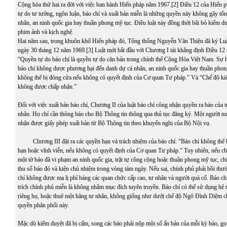
Cộng hòa thứ hai ra đời với việc ban hành Hiến pháp năm 1967.
[2]
Điều 12 của Hiến p
tự do tư tưởng, ngôn luận, báo chí và xuất bản miễn là những quyền này không gây tổn
nhân, an ninh quốc gia hay thuần phong mỹ tục. Điều luật này đồng thời bãi bỏ kiểm duy
phim ảnh và kịch nghệ.
Hai năm sau, trong khuôn khổ Hiến pháp đó, Tổng thống Nguyễn Văn Thiệu đã ký Luậ
ngày 30 tháng 12 năm 1969.
[3]
Luật mới bắt đầu với Chương I tái khẳng định Điều 12
“Quyền tự do báo chí là quyền tự do căn bản trong chính thể Cộng Hòa Việt Nam. Sự 
báo chí không dược phương hại đến danh dự cá nhân, an ninh quốc gia hay thuần phon
không thể bị đóng cửa nếu không có quyết định của Cơ quan Tư pháp.” Và “Chế độ ki
không được chấp nhận.”
Đối với việc xuất bản báo chí, Chương II của luật báo chí công nhận quyền ra báo của 
nhân. Họ chỉ cần thông báo cho Bộ Thông tin thông qua thủ tục đăng ký. Một người nư
nhận được giấy phép xuất bản từ Bộ Thông tin theo khuyến nghị của Bộ Nội vụ.
Chương III đặt ra các quyền hạn và trách nhiệm của báo chí: “Báo chí không thể bị
hạn hoặc vĩnh viễn, nếu không có quyết định của Cơ quan Tư pháp.” Tuy nhiên, nếu c
một tờ báo đã vi phạm an ninh quốc gia, trật tự công cộng hoặc thuần phong mỹ tục, chí
thu số báo đó và kiện chủ nhiệm trong vòng tám ngày. Nếu sai, chính phủ phải bồi thư
chí không được mạ lị phỉ báng các quan chức cấp cao, tư nhân và người quá cố. Báo chí
trích chính phủ miễn là không nhằm mục đích tuyên truyền. Báo chí có thể sử dụng hệ 
riêng họ, hoặc thuê một hãng tư nhân, không giống như dưới chế độ Ngô Đình Diệm c
quyền phân phối này.
Mặc dù kiểm duyệt đã bị cấm, song các báo phải nộp một số ấn bản của mỗi kỳ báo, gọi