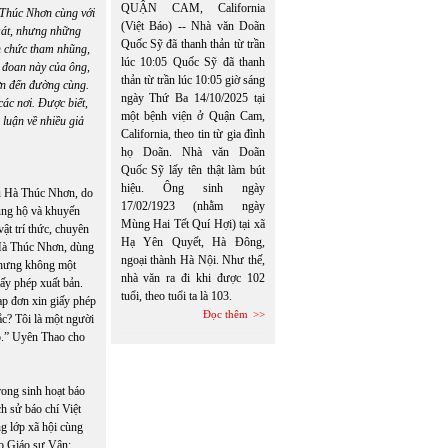
QUẬN CAM, California
à Thúc Nhơn cùng với
(Việt Báo) -- Nhà văn Doãn
át,
nhưng những
Quốc Sỹ đã thanh thản từ trần
an chức tham nhũng,
lúc 10:05 Quốc Sỹ đã thanh
 đoan này của ông,
thản từ trần lúc 10:05 giờ sáng
ơn đến đường cùng.
ngày Thứ Ba 14/10/2025 tại
ác nơi. Được biết,
một bệnh viện ở Quận Cam,
luận về nhiều giả
California, theo tin từ gia đình
họ Doãn. Nhà văn Doãn
Quốc Sỹ lấy tên thật làm bút
hiệu. Ông sinh ngày
 vụ Hà Thúc Nhơn, do
17/02/1923 (nhằm ngày
 ủng hộ và khuyến
Mùng Hai Tết Quí Hợi) tại xã
ật trí thức, chuyên
Hạ Yên Quyết, Hà Đông,
 Hà Thúc Nhơn, dùng
ngoại thành Hà Nội. Như thế,
 nhưng không một
nhà văn ra đi khi được 102
iấy phép xuất bản.
tuổi, theo tuổi ta là 103.
ạp đơn xin giấy phép
Đọc thêm
ắc? Tôi là một người
áo.” Uyên Thao cho
rong sinh hoạt báo
ch sử báo chí Việt
g lớp xã hội cùng
eo Giáo sư Vân: