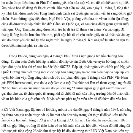
họ nhận được điện thoại từ Phủ Thủ tướng yêu cầu sửa một vài chi tiết có thể tạo ra sự hiểu
lầm, và tờ báo đã đăng tải lời cải chính. Rồi một tuần sau đó, vào ngày 11 tháng 7, tổng thư
ký Thái Lân được mời đến Tổng hành dinh Cảnh sát Quốc gia và thẩm vấn từ sáng đến 6 giờ
chiều. Vào những ngày tiếp theo, Ngô Đình Vận, phóng viên đưa tin về vụ buôn lậu đồng,
cũng đã được triệu tập nhiều lần đến Cảnh sát Quốc gia, và sau cùng đã bị giam giữ từ mấy
tuần qua. Ông Thái Lân cũng được lệnh trở lại để trả lời thẩm vấn thêm. Và vào ngày 31
tháng 8, ông bị câu lưu cho đến trưa, phải nộp hết tất cả căn cước, giấy tờ cá nhân và lăn tay,
sau đó được yêu cầu trở lại vào ngày thứ Hai ngày 2 tháng 9. Khi ông trở lại như đã dặn thì
được biết mình sẽ phải ra hầu tòa.
Trong khi đó, cũng vào ngày 4 tháng 9 khi
Chính Luận
gióng lên hồi chuông báo
động, 11 dân biểu Quốc hội lập ra nhóm đối lập có tên Quốc Gia và tuyên bố ủng hộ chiến
dịch đòi tự do báo chí và xóa bỏ Sắc lệnh 007/72. Đáp lại, phát ngôn viên chính phủ Nguyễn
Quốc Cường cho biết trong một cuộc họp báo hàng ngày là các dân biểu này đã hấp tấp khi
tuyên bố như vậy. Ông cũng chỉ trích bức thư phản đối ngày 1 tháng 9 của PEN Việt Nam
gửi PEN International, cho đó là việc làm của một “cá nhân sai lầm và tham vọng,” người đã
“tự bôi bùn lên áo của mình và sau đó yêu cầu người nước ngoài giúp giặt sạch” qua việc
gửi thư cho các tổ chức quốc tế, trong khi từ chối lời mời của Tổng trưởng đến để thảo luận
về sự bất bình của giới cầm bút. Nhận xét của phát ngôn viên này đã đổ thêm dầu vào lửa.
PEN Việt Nam ngay lập tức trả lời bằng một lá thư dài đề ngày 4 tháng 9 năm 1974, nói rằng
họ chưa bao giờ nhận được bất kỳ lời mời nào như vậy trong khi thực tế đã yêu cầu nhiều
lần để xin hội kiến Tổng trưởng nhưng không được hồi âm. Lần đầu là vào đầu năm 1973,
hội xin gặp Tổng trưởng để thảo luận về sự bất mãn của các hội viên, và sau đó hội cũng đã
liên tục gửi tổng cộng 28 văn thư được liệt kê đầy đủ trong thư PEN Việt Nam, yêu cầu sự