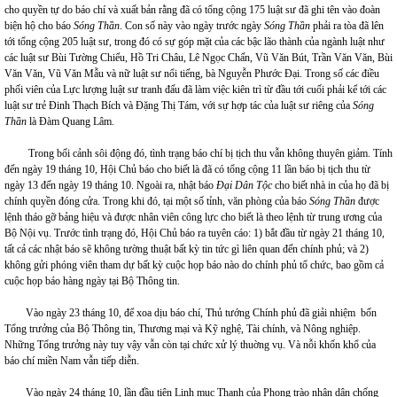
cho quyền tự do báo chí và xuất bản rằng đã có tổng cộng 175 luật sư đã ghi tên vào đoàn
biện hộ cho báo
Sóng Thần
. Con số này vào ngày trước ngày
Sóng Thần
phải ra tòa đã lên
tới tổng cộng 205 luật sư, trong đó có sự góp mặt của các bậc lão thành của ngành luật như
các luật sư Bùi Tường Chiểu, Hồ Tri Châu, Lê Ngọc Chấn, Vũ Văn Bút, Trần Văn Văn, Bùi
Văn Văn, Vũ Văn Mẫu và nữ luật sư nổi tiếng, bà Nguyễn Phước Đại. Trong số các điều
phối viên của Lực lượng luật sư tranh đấu đã làm việc kiên trì từ đầu tới cuối phải kể tới các
luật sư trẻ Đinh Thạch Bích và Đặng Thị Tám, với sự hợp tác của luật sư riêng của
Sóng
Thần
là Đàm Quang Lâm.
Trong bối cảnh sôi động đó, tình trạng báo chí bị tịch thu vẫn không thuyên giảm. Tính
đến ngày 19 tháng 10, Hội Chủ báo cho biết là đã có tổng cộng 11 lần báo bị tịch thu từ
ngày 13 đến ngày 19 tháng 10. Ngoài ra, nhật báo
Đại Dân Tộc
cho biết nhà in của họ đã bị
chính quyền đóng cửa. Trong khi đó, tại một số tỉnh, văn phòng của báo
Sóng Thần
được
lệnh tháo gỡ bảng hiệu và được nhân viên công lực cho biết là theo lệnh từ trung ương của
Bộ Nội vụ. Trước tình trạng đó, Hội Chủ báo ra tuyên cáo: 1) bắt đầu từ ngày 21 tháng 10,
tất cả các nhật báo sẽ không tường thuật bất kỳ tin tức gì liên quan đến chính phủ; và 2)
không gửi phóng viên tham dự bất kỳ cuộc họp báo nào do chính phủ tổ chức, bao gồm cả
cuộc họp báo hàng ngày tại Bộ Thông tin.
Vào ngày 23 tháng 10, để xoa dịu báo chí, Thủ tướng Chính phủ đã giải nhiệm bốn
Tổng trưởng của Bộ Thông tin, Thương mại và Kỹ nghệ, Tài chính, và Nông nghiệp.
Những Tổng trưởng này tuy vậy vẫn còn tại chức xử lý thuờng vụ. Và nỗi khốn khổ của
báo chí miền Nam vẫn tiếp diễn.
Vào ngày 24 tháng 10, lần đầu tiên Linh mục Thanh của Phong trào nhân dân chống