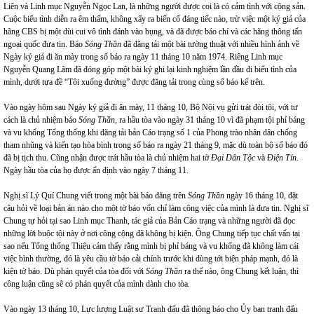
Liên và Linh mục Nguyễn Ngọc Lan, là những người được coi là có cảm tình với cộng sản.
Cuộc biểu tình diễn ra êm thấm, không xẩy ra biến cố đáng tiếc nào, trừ việc một ký giả của
hãng CBS bị một dùi cui vô tình đánh vào bụng, và đã được báo chí và các hãng thông tấn
ngoại quốc đưa tin. Báo
Sóng Thần
đã đăng tải một bài tường thuật với nhiều hình ảnh về
Ngày ký giả đi ăn mày trong số báo ra ngày 11 tháng 10 năm 1974. Riêng Linh mục
Nguyễn Quang Lãm đã đóng góp một bài ký ghi lại kinh nghiệm lần đầu đi biểu tình của
mình, dưới tựa đề “Tôi xuống đường” được đăng tải trong cùng số báo kể trên.
Vào ngày hôm sau Ngày ký giả đi ăn mày, 11 tháng 10, Bộ Nội vụ gửi trát đòi tôi, với tư
cách là chủ nhiệm báo
Sóng Thần
, ra hầu tòa vào ngày 31 tháng 10 vì đã phạm tội phỉ báng
và vu khống Tổng thống khi đăng tải bản Cáo trạng số 1 của Phong trào nhân dân chống
tham nhũng và kiến tạo hòa bình trong số báo ra ngày 21 tháng 9, mặc dù toàn bộ số báo đó
đã bị tịch thu. Cũng nhận được trát hầu tòa là chủ nhiệm hai tờ
Đại Dân Tộc
và
Điện Tín
.
Ngày hầu tòa của họ được ấn định vào ngày 7 tháng 11.
Nghị sĩ Lý Quí Chung viết trong một bài báo đăng trên
Sóng Thần
ngày 16 tháng 10, đặt
câu hỏi về loại bản án nào cho một tờ báo vốn chỉ làm công việc của mình là đưa tin. Nghị sĩ
Chung tự hỏi tại sao Linh mục Thanh, tác giả của Bản Cáo trạng và những người đã đọc
những lời buộc tội này ở nơi công cộng đã không bị kiện. Ông Chung tiếp tục chất vấn tại
sao nếu Tổng thống Thiệu cảm thấy rằng mình bị phỉ báng và vu khống đã không làm cái
việc bình thường, đó là yêu cầu tờ báo cải chính trước khi dùng tới biện pháp mạnh, đó là
kiện tờ báo. Dù phán quyết của tòa đối với
Sóng Thần
ra thế nào, ông Chung kết luận, thì
công luận cũng sẽ có phán quyết của mình dành cho tòa.
Vào ngày 13 tháng 10, Lực lượng Luật sư Tranh đấu đã thông báo cho Ủy ban tranh đấu