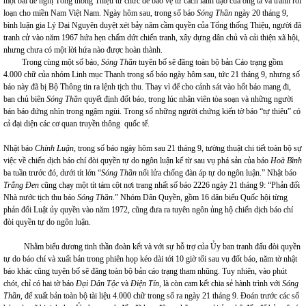
một bài đề nghị Tổng thống Thiệu từ chức để bảo vệ tư cách lãnh đạo của ông ta và tránh rối
loạn cho miền Nam Việt Nam. Ngày hôm sau, trong số báo
Sóng Thần
ngày 20 tháng 9,
bình luận gia Lý Đại Nguyên duyệt xét bảy năm cầm quyền của Tổng thống Thiệu, người đã
tranh cử vào năm 1967 hứa hẹn chấm dứt chiến tranh, xây dựng dân chủ và cải thiện xã hội,
nhưng chưa có một lời hứa nào được hoàn thành.
Trong cùng một số báo,
Sóng Thần
tuyên bố sẽ đăng toàn bộ bản Cáo trạng gồm
4.000 chữ của nhóm Linh mục Thanh trong số báo ngày hôm sau, tức 21 tháng 9, nhưng số
báo này đã bị Bộ Thông tin ra lệnh tịch thu. Thay vì để cho cảnh sát vào hốt báo mang đi,
ban chủ biên
Sóng Thần
quyết định đốt báo, trong lúc nhân viên tòa soạn và những người
bán báo đứng nhìn trong ngậm ngùi. Trong số những người chứng kiến ​​tờ báo “tự thiêu” có
cả đại diện các cơ quan truyền thông quốc tế.
Nhật báo
Chính Luận
, trong số báo ngày hôm sau 21 tháng 9, tường thuật chi tiết toàn bộ sự
việc về chiến dịch báo chí đòi quyền tự do ngôn luận kể từ sau vụ phá sản của báo
Hoà Bình
ba tuần trước đó, dưới tít lớn “
Sóng Thần
nổi lửa chống đàn áp tự do ngôn luận.” Nhật báo
Trắng Đen
cũng chạy một tít tám cột nơi trang nhất số báo 2226 ngày 21 tháng 9: “Phản đối
Nhà nước tịch thu báo
Sóng Thần
.” Nhóm Dân Quyền, gồm 16 dân biểu Quốc hội từng
phản đối Luật ủy quyền vào năm 1972, cũng đưa ra tuyên ngôn ủng hộ chiến dịch báo chí
đòi quyền tự do ngôn luận.
Nhằm biểu dương tinh thần đoàn kết và với sự hỗ trợ của Ủy ban tranh đấu đòi quyền
tự do báo chí và xuất bản trong phiên họp kéo dài tới 10 giờ tối sau vụ đốt báo, năm tờ nhật
báo khác cũng tuyên bố sẽ đăng toàn bộ bản cáo trạng tham nhũng. Tuy nhiên, vào phút
chót, chỉ có hai tờ báo
Đại Dân Tộc
và
Điện Tín,
là còn cam kết chia sẻ hành trình với
Sóng
Thần
, để xuất bản toàn bộ tài liệu 4.000 chữ trong số ra ngày 21 tháng 9. Đoán trước các số