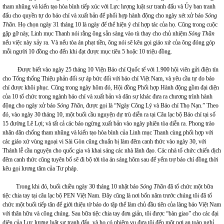
tham nhũng và kiến tạo hòa bình tiếp xúc với Lực lượng luật sư tranh đấu và Ủy ban tranh
đấu cho quyền tự do báo chí và xuất bản để phối hợp hành động cho ngày xét xử báo
Sóng
Thần
. Họ chọn ngày 31 tháng 10 là ngày để thể hiện ý chí hợp tác của họ. Cũng trong cuộc
gặp gỡ này, Linh mục Thanh nói rằng ông sẵn sàng vào tù thay cho chủ nhiệm
Sóng Thần
nếu việc này xảy ra. Và nếu tòa án phạt tiền, ông nói sẽ kêu gọi giáo xứ của ông đóng góp
mỗi người 10 đồng cho đến khi đạt được mục tiêu 5 hoặc 10 triệu đồng.
Được biết vào ngày 25 tháng 10 Viện Báo chí Quốc tế với 1.900 hội viên gửi điện tín
cho Tổng thống Thiệu phản đối sự áp bức đối với báo chí Việt Nam, và yêu cầu tự do báo
chí được khôi phục. Cũng trong ngày hôm đó, Hội đồng Phối hợp Hành động gồm đại diện
của 10 tổ chức trong ngành báo chí và xuất bản và dân sự khác đưa ra chương trình hành
động cho ngày xử báo
Sóng Thần
, được gọi là “Ngày Công Lý và Báo chí Thọ Nạn.” Theo
đó, vào ngày 30 tháng 10, một buổi cầu nguyện dự trù diễn ra tại Câu lạc bộ Báo chí tại số
15 đường Lê Lợi; và tất cả các báo ngừng xuất bản vào ngày phiên tòa diễn ra. Phong trào
nhân dân chống tham nhũng và kiến tạo hòa bình của Linh mục Thanh cùng phối hợp với
các giáo xứ vùng ngoại vi Sài Gòn cũng chuẩn bị làm đêm canh thức vào ngày 30, với
Thánh lễ cầu nguyện cho quốc gia và khai sáng các nhà lãnh đạo. Các nhà tổ chức chiến dịch
đêm canh thức cũng tuyên bố sẽ đi bộ tới tòa án sáng hôm sau để yểm trợ báo chí đồng thời
kêu gọi lương tâm của Tư pháp.
Trong khi đó, buổi chiều ngày 30 tháng 10 nhật báo
Sóng Thần
đã tổ chức một bữa
tiệc chia tay tại câu lạc bộ PEN Việt Nam. Đây cũng là nơi bốn năm trước chúng tôi đã tổ
chức một buổi tiếp tân để giới thiệu tờ báo do tập thể làm chủ đầu tiên của làng báo Việt Nam
với thân hữu và công chúng. Sau bữa tiệc chia tay đơn giản, tôi được “bàn giao” cho các đại
diện của Lực lượng luật sư tranh đấu, và họ có nhiệm vụ đưa tôi đến một nơi an toàn nghỉ