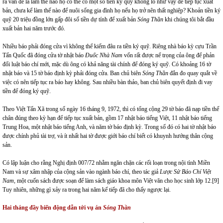
ra vấn đề là làm thế nào họ có thể có một số tiền ký quỹ khổng lồ như vậy để tiếp tục xuất
bản, chưa kể làm thế nào để nuôi sống gia đình họ nếu họ trở nên thất nghiệp? Khoản tiền ký
quỹ 20 triệu đồng lớn gấp đôi số tiền dự tính để xuất bản
Sóng Thần
khi chúng tôi bắt đầu
xuất bản hai năm trước đó.
Nhiều báo phải đóng cửa vì không thể kiếm đâu ra tiền ký quỹ. Riêng nhà báo kỳ cựu Trần
Tấn Quốc đã đóng cửa tờ nhật báo
Đuốc Nhà Nam
vốn rất được nể trọng của ông để phản
đối luật báo chí mới, mặc dù ông có khả năng tài chính để đóng ký quỹ. Có khoảng 16 tờ
nhật báo và 15 tờ báo định kỳ phải đóng cửa. Ban chủ biên
Sóng Thần
đắn đo quay quắt về
việc có nên tiếp tục ra báo hay không. Sau nhiều bàn thảo, ban chủ biên quyết định đi vay
tiền để đóng ký quỹ.
Theo Việt Tấn Xã trong số ngày 16 tháng 9, 1972, thì có tổng cộng 29 tờ báo đã nạp tiền thế
chân đúng theo kỳ hạn để tiếp tục xuất bản, gồm 17 nhật báo tiếng Việt, 11 nhật báo tiếng
Trung Hoa, một nhật báo tiếng Anh, và năm tờ báo định kỳ. Trong số đó có hai tờ nhật báo
được chính phủ tài trợ, và ít nhất hai tờ được giới báo chí biết có khuynh hướng thân cộng
sản.
Có lập luận cho rằng Nghị định 007/72 nhằm ngăn chặn các rối loạn trong nội tình Miền
Nam và sự xâm nhập của cộng sản vào ngành báo chí, theo tác giả
Lược Sử Báo Chí Việt
Nam
, một cuốn sách được soạn để làm sách giáo khoa môn Việt văn cho học sinh lớp 12.
[9]
Tuy nhiên, những gì xảy ra trong hai năm kế tiếp đã cho thấy ngược lại.
Hai tháng đầy biến động dẫn tới vụ án
Sóng Thần