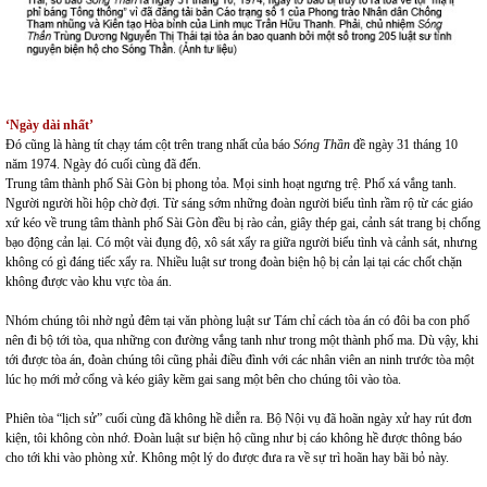
‘Ngày dài nhất’
Đó cũng là hàng tít chạy tám cột trên trang nhất của báo
Sóng Thần
đề ngày 31 tháng 10
năm 1974. Ngày đó cuối cùng đã đến.
Trung tâm thành phố Sài Gòn bị phong tỏa. Mọi sinh hoạt ngưng trệ. Phố xá vắng tanh.
Người người hồi hộp chờ đợi. Từ sáng sớm những đoàn người biểu tình rầm rộ từ các giáo
xứ kéo về trung tâm thành phố Sài Gòn đều bị rào cản, giây thép gai, cảnh sát trang bị chống
bạo động cản lại. Có một vài đụng độ, xô sát xẩy ra giữa người biểu tình và cảnh sát, nhưng
không có gì đáng tiếc xẩy ra. Nhiều luật sư trong đoàn biện hộ bị cản lại tại các chốt chặn
không được vào khu vực tòa án.
Nhóm chúng tôi nhờ ngủ đêm tại văn phòng luật sư Tám chỉ cách tòa án có đôi ba con phố
nên đi bộ tới tòa, qua những con đường vắng tanh như trong một thành phố ma. Dù vậy, khi
tới được tòa án, đoàn chúng tôi cũng phải điều đình với các nhân viên an ninh trước tòa một
lúc họ mới mở cổng và kéo giây kẽm gai sang một bên cho chúng tôi vào tòa.
Phiên tòa “lịch sử” cuối cùng đã không hề diễn ra. Bộ Nội vụ đã hoãn ngày xử hay rút đơn
kiện, tôi không còn nhớ. Đoàn luật sư biện hộ cũng như bị cáo không hề được thông báo
cho tới khi vào phòng xử. Không một lý do được đưa ra về sự trì hoãn hay bãi bỏ này.