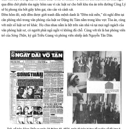
qua đêm chờ phiên tòa ngày hôm sau vì các luật sư cho biết khu tòa án trên đường Công Lý
sẽ bị phong tỏa bởi giây kẽm gai, rào cản và cảnh sát.
Đêm hôm đó, một đêm được giới tranh đấu mệnh danh là “Đêm trải mền,” tôi nghỉ đêm tại
căn phòng nhỏ trong văn phòng của luật sư Đặng thị Tám nằm trong khu vực Tòa án, cùng
với một số luật sư trẻ khác. Họ chia nhau nằm la liệt trên sàn nhà và tại mọi ngõ ngách của
văn phòng luật sư, có người phải ngủ ngồi vì không đủ chỗ. Cùng với tôi là hai phóng viên
trẻ của
Sóng Thần
, ký giả Triều Giang và phóng viên nhiếp ảnh Nguyễn Tân Dân.