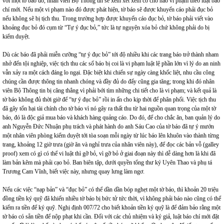
với một tờ báo đó, nhân viên Bộ Thông tin sẽ xem xét xem có chỗ nào vi phạm theo luật báo
chí mới. Nếu một vi phạm nào đó được phát hiện, tờ báo sẽ được khuyến cáo phải đục bỏ
nếu không sẽ bị tịch thu. Trong trường hợp được khuyến cáo đục bỏ, tờ báo phải viết vào
khoảng đục bỏ đó cụm từ “Tự ý đục bỏ,” tức là tự nguyện xóa bỏ chứ không phải do bị
kiểm duyệt.
Dù các báo đã phải miễn cưỡng “tự ý đục bỏ” tới độ nhiều khi các trang báo trở thành nham
nhở đến tội nghiệp, việc tịch thu các số báo bị coi là vi phạm luật lệ phần lớn vì lý do an ninh
vẫn xảy ra một cách đáng lo ngại. Đặc biệt khi chiến sự ngày càng khốc liệt, nhu cầu công
chúng cần được thông tin nhanh chóng và đầy đủ do đấy cũng gia tăng; trong khi đó nhân
viên Bộ Thông tin bị căng thẳng vì phải bới tìm những chi tiết cho là vi phạm; và kết quả là
tờ báo không đủ thời giờ để “tự ý đục bỏ” rồi in ấn cho kịp thời để phân phối. Việc tịch thu
đã gây tổn hại tài chính cho tờ báo vì nó gây ra thất thu từ hai nguồn quan trọng của một tờ
báo, đó là độc giả mua báo và khách hàng quảng cáo. Do đó, để cho chắc ăn, ban quản lý do
anh Nguyễn Đức Nhuận phụ trách và phát hành do anh Sáu Cao của tờ báo đã tự ý mướn
một nhân viên phòng kiểm duyệt tới tòa soạn mỗi ngày từ lúc báo lên khuôn vào thành từng
trang, khoảng 12 giờ trưa (giờ ăn và nghỉ trưa của nhân viên này), để đọc các bản vỗ (galley
proof) xem có gì có thể vi luật thì gỡ bỏ, vì gỡ bỏ ở giai đoạn này thì dễ dàng hơn là khi đã
làm bản kẽm mà phải cạo bỏ. Ban biên tập, dưới quyền tổng thư ký Uyên Thao và phụ tá
Trương Cam Vĩnh, biết việc này, nhưng quay lưng làm ngơ.
Nếu các việc “nạp bản” và “đục bỏ” có thể dần dần bóp nghẹt một tờ báo, thì khoản 20 triệu
đồng tiền ký quỹ đã khiến nhiều tờ báo bị bức tử tức thời, vì không phải báo nào cũng có thể
kiếm ra tiền để ký quỹ. Nghị định 007/72 cho biết khoản tiền ký quỹ là để đảm bảo rằng một
tờ báo có sẵn tiền để nộp phạt khi cần. Đối với các chủ nhiệm và ký giả, luật báo chí mới đặt