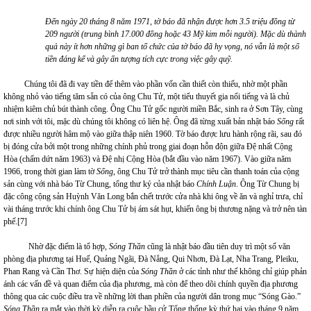
Đến ngày 20 tháng 8 năm 1971, tờ báo đã nhận được hơn 3.5 triệu đồng từ
209 người (trung bình 17.000 đồng hoặc 43 Mỹ kim mỗi người). Mặc dù thành
quả này ít hơn những gì ban tổ chức của tờ báo đã hy vọng, nó vẫn là một số
tiền đáng kể và gây ấn tượng tích cực trong việc gây quỹ.
Chúng tôi đã đi vay tiền để thêm vào phần vốn cần thiết còn thiếu, nhờ một phần
không nhỏ vào tiếng tăm sẵn có của ông Chu Tử, một tiểu thuyết gia nổi tiếng và là chủ
nhiệm kiêm chủ bút thành công. Ông Chu Tử gốc người miền Bắc, sinh ra ở Sơn Tây, cùng
nơi sinh với tôi, mặc dù chúng tôi không có liên hệ. Ông đã từng xuất bản nhật báo
Sống
rất
được nhiều người hâm mộ vào giữa thập niên 1960. Tờ báo được lưu hành rộng rãi, sau đó
bị đóng cửa bởi một trong những chính phủ trong giai đoạn hỗn độn giữa Đệ nhất Cộng
Hòa (chấm dứt năm 1963) và Đệ nhị Cộng Hòa (bắt đầu vào năm 1967). Vào giữa năm
1966, trong thời gian làm tờ
Sống
, ông Chu Tử trở thành mục tiêu cần thanh toán của cộng
sản cùng với nhà báo Từ Chung, tổng thư ký của nhật báo
Chính Luận
. Ông Từ Chung bị
đặc công cộng sản Huỳnh Văn Long bắn chết trước cửa nhà khi ông về ăn và nghỉ trưa, chỉ
vài tháng trước khi chính ông Chu Tử bị ám sát hụt, khiến ông bị thương nặng và trở nên tàn
phế.
[7]
Nhờ đặc điểm là tổ hợp,
Sóng Thần
cũng là nhật báo đầu tiên duy trì một số văn
phòng địa phương tại Huế, Quảng Ngãi, Đà Nẵng, Qui Nhơn, Đà Lạt, Nha Trang, Pleiku,
Phan Rang và Cần Thơ. Sự hiện diện của
Sóng Thần
ở các tỉnh như thế không chỉ giúp phản
ánh các vấn đề và quan điểm của địa phương, mà còn để theo dõi chính quyền địa phương
thông qua các cuộc điều tra về những lời than phiền của người dân trong mục “Sóng Gào.”
Sóng Thần
ra mắt vào thời kỳ diễn ra cuộc bầu cử Tổng thống kỳ thứ hai vào tháng 9 năm