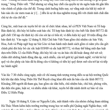
trọng,”
Sóng Thần
viết. “Thế nhưng sự sống hay chết của quyền tự do ngôn luận thì gắn liền
vào chính số phận của chế độ. Trong cảnh huống hiện nay, sự vắng mặt của bất kỳ một tờ
báo nào do các mưu toan ác ý […] đều là sự đe dọa nghiêm trọng đối với chính tính chất dân
chủ tự do của chế độ.”
Cùng lúc, một loạt các tuyên bố từ các tổ chức khác nhau, kể cả PEN Việt Nam và Tổ hợp
Báo định kỳ, đòi hủy bỏ kiểm soát báo chí. Tổ hợp báo định kỳ cho biết Sắc lệnh 007/72 đã
giết chết 150 tạp chí định kỳ chỉ còn sót lại có bốn tờ, vì điều kiện ký quỹ 10 triệu đồng cho
báo định kỳ. Vào ngày 12 tháng 9, Hội Chủ báo Việt Nam gồm chủ nhiệm các báo Việt,
Hoa, Anh và Pháp ngữ họp tại Sài Gòn và ban hành một danh sách gồm có năm yêu cầu gửi
chính phủ đòi hủy bỏ các sắc luật 019/69 và sắc luật 007/72, và thay thế bằng một đạo luật
dựa trên Điều 12 của Hiến Pháp; đòi hủy bỏ các vụ án báo chí đã hoặc đang chờ xét xử;
chấm dứt những hành động đàn áp, sách nhiễu, cản trở giới ký giả hành nghề; và bãi bỏ ký
quỹ và cho phép các báo đã bị đóng cửa vì không có tiền ký quỹ được mở cửa trở lại và tiếp
tục hành nghề.
Vào lúc 7:30 chiều cùng ngày, một cử chỉ mang tính tượng trưng diễn ra tại hội trường Quốc
hội khi đại diện
Sóng Thần
Hà Thế Ruyệt công khai đốt một ấn bản của sắc lệnh 007/72.
Khoảng 200 người đã tham gia, bao gồm các dân biểu, chủ nhiệm báo, chủ bút, phóng viên,
đại diện tôn giáo, luật sư, và nhiều nhân vật khác, tuyên bố đặt mình dưới sự bảo vệ của
Điều 12 Hiến Pháp.
Ngày 16 tháng 9, Giáo sư Nguyễn Liệu, một thành viên của nhóm chống tham nhũng
Hà Thúc Nhơn kiêm hiệu trưởng trường trung học tư miễn phí Quảng ngãi Nghĩa thục, viết