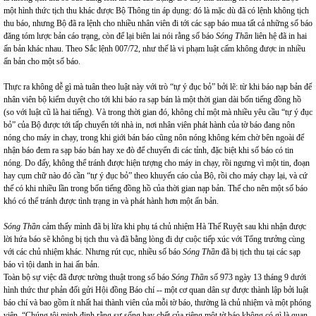
một hình thức tịch thu khác được Bộ Thông tin áp dụng: đó là mặc dù đã có lệnh không tịch
thu báo, nhưng Bộ đã ra lệnh cho nhiều nhân viên đi tới các sạp báo mua tất cả những số báo
đăng tóm lược bản cáo trạng, còn để lại biên lai nói rằng số báo
Sóng Thần
liên hệ đã in hai
ấn bản khác nhau. Theo Sắc lệnh 007/72, như thế là vi phạm luật cấm không được in nhiều
ấn bản cho một số báo.
Thực ra không dễ gì mà tuân theo luật này với trò “tự ý đục bỏ” bởi lẽ: từ khi báo nạp bản để
nhân viên bộ kiểm duyệt cho tới khi báo ra sạp bán là một thời gian dài bốn tiếng đồng hồ
(so với luật cũ là hai tiếng). Và trong thời gian đó, không chỉ một mà nhiều yêu cầu “tự ý đục
bỏ” của Bộ được tới tấp chuyển tới nhà in, nơi nhân viên phát hành của tờ báo đang nôn
nóng cho máy in chạy, trong khi giới bán báo cũng nôn nóng không kém chờ bên ngoài để
nhận báo đem ra sạp báo bán hay xe đò để chuyển đi các tỉnh, đặc biệt khi số báo có tin
nóng. Do đấy, không thể tránh được hiện tượng cho máy in chạy, rồi ngưng vì một tin, đoạn
hay cụm chữ nào đó cần “tự ý đục bỏ” theo khuyến cáo của Bộ, rồi cho máy chạy lại, và cứ
thế có khi nhiều lần trong bốn tiếng đồng hồ của thời gian nạp bản. Thế cho nên một số báo
khó có thể tránh được tình trạng in và phát hành hơn một ấn bản.
Sóng Thần
cảm thấy mình đã bị lừa khi phụ tá chủ nhiệm Hà Thế Ruyệt sau khi nhận được
lời hứa báo sẽ không bị tịch thu và đã bằng lòng đi dự cuộc tiếp xúc với Tổng trưởng cùng
với các chủ nhiệm khác. Nhưng rút cục, nhiều số báo
Sóng Thần
đã bị tịch thu tại các sạp
báo vì tội danh in hai ấn bản.
Toàn bộ sự việc đã được tường thuật trong số báo
Sóng Thần
số 973 ngày 13 tháng 9 dưới
hình thức thư phản đối gửi Hội đồng Báo chí -- một cơ quan dân sự được thành lập bởi luật
báo chí và bao gồm ít nhất hai thành viên của mỗi tờ báo, thường là chủ nhiệm và một phóng
viên. “Chúng tôi minh định rằng sự sống hay chết của riêng một tờ báo không có gì là quan