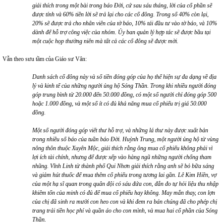
giải thích trong một bài trong báo Đời, cứ sau sáu tháng, lời của cổ phần sẽ
được tính và 60% tiền lời sẽ trả lại cho các cổ đông. Trong số 40% còn lại,
20% sẽ được trả cho nhân viên của tờ báo, 10% tái đầu tư vào tờ báo, và 10%
dành để hỗ trợ công việc của nhóm. Ủy ban quản lý hợp tác sẽ được bầu tại
một cuộc họp thường niên mà tất cả các cổ đông sẽ được mời.
Vẫn theo sưu tầm của Giáo sư Vân:
Danh sách cổ đông này và số tiền đóng góp của họ thể hiện sự đa dạng về địa
lý và kinh tế của những người ủng hộ Sóng Thần. Trong khi nhiều người đóng
góp trung bình từ 20.000 đến 50.000 đồng, có một số người chỉ đóng góp 500
hoặc 1.000 đồng, và một số ít có đủ khả năng mua cổ phiếu trị giá 50.000
đồng.
Một số người đóng góp viết thư hỗ trợ, và
những lá thư này
được xuất bản
trong nhiều số báo của tuần báo Đời. Huỳnh Trung, một người ủng hộ từ vùng
nông thôn thuộc Xuyên Mộc, giải thích rằng ông mua cổ phiếu không phải vì
lợi ích tài chính, nhưng để được xếp vào hàng ngũ những người chống tham
nhũng. Vĩnh Linh từ thành phố Qui Nhơn giải thích rằng anh sẽ bỏ bữa sáng
và giảm hút thuốc để mua thêm cổ phiếu trong tương lai gần. Lê Kim Hiền, vợ
của một hạ sĩ quan trong quân đội có sáu đứa con, đắn đo tự hỏi liệu thu nhập
khiêm tốn của minh có đủ để mua cổ phiếu hay không. May mắn thay, con lợn
của chị đã sinh ra mười con heo con và khi đem ra bán chúng đã cho phép chị
trang trải tiền học phí và quần áo cho con mình, và mua hai cổ phần của Sóng
Thần.