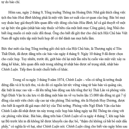
tự do báo chí.
Hôm sau, ngày 2 tháng 9, Tổng truởng Thông tin Hoàng Đức Nhã giải thích rằng việc
tịch thu báo
Hoà Bình
không phải là một việc làm sơ suất của cơ quan của ông. Bác bỏ mọi
suy đoán hay giả thuyết liên quan đến việc đóng cửa báo
Hòa Bình
, kể cả giả thuyết về một
sự áp bức tôn giáo (nhật báo này thuộc sở hữu của một linh mục Công giáo), ông Nhã cho
biết ông muốn có một cuộc đối thoại. Ông cho biết đã gửi thư cho chủ tịch Hội Chủ báo Việt
Nam đề nghị triệu tập một buổi họp để có thể đánh tan mọi hiểu lầm.
Bức thư mời của ông Tổng trưởng gửi chủ tịch của Hội Chủ báo, là Thượng nghị sĩ Tôn
Thất Đính, đã được đăng trên các báo vào ngày 4 tháng 9. Ngày 10 tháng 9 đã được chọn
cho cuộc họp. Tuy nhiên, trước đó, giới báo chí lại một lần nữa bị cuốn vào một việc xảy ra
đáng kể khác, liên quan đến một trong những tờ nhật báo được nể trọng nhất, nhật báo
Chính Luận.
Tiếp theo là một chuỗi biến cố khác.
Trong số ra ngày 3 tháng 9 năm 1974,
Chính Luận
– vốn có tiếng là tường thuật
đứng đắn và ít bị tịch thu, và do đó có nguồn lợi tức vững vàng từ báo bán và quảng cáo,
đặc biệt là mục rao vặt -- đã lên tiếng báo động sau khi tổng thư ký Thái Lân và phóng viên
Ngô Đình Vận bị câu lưu vì đã đăng một bản tin về vụ buôn lậu 15.000 tấn đồng trị giá 7 tỷ
đồng của một viên chức cấp cao tại văn phòng Thủ tướng, tên là Huỳnh Huy Dương, được
cho biết là người đã giả mạo chữ ký của Thủ tướng. Phóng viên Ngô Đình Vận của báo
Chính Luận đã nhặt được tin này trong cuộc họp báo hằng ngày tại Bộ Thông tin cùng với
các phóng viên khác. Bài báo, đăng trên báo
Chính Luận
số ra ngày 4 tháng 7, khi nạp bản
tại Bộ trước khi in đã không hề được khuyến cáo đục bỏ, “thậm chí không cả bắt bỏ một dấu
phẩy,” có nghĩa là vô hại, như
Chính Luận
nói.
Chính Luận
cũng cho biết vào ngày hôm sau