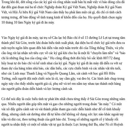
Trong khi đó, đời sống của các ký giả và công nhân xuất bản bị mất việc vì báo đóng cửa đã
đạt đến giai đoạn mà ba tổ chức Nghiệp đoàn Ký giả Việt Nam, Nghiệp đoàn Ký giả Nam
Việt, và Hội Ái hữu Ký giả Việt Nam cảm thấy họ phải làm một cái gì, dù chỉ có tính cách
tượng trưng, để báo động về tình trạng kinh tế khốn đốn của họ. Họ quyết định chọn ngày
10 tháng 10 làm Ngày ký giả đi ăn mày.
Vào Ngày ký giả đi ăn mày, tại trụ sở Câu lạc bộ Báo chí ở số 15 đường Lê Lợi tại trung tâm
thành phố Sài Gòn, trước khi đoàn biểu tình xuất phát, đại diện ba tổ chức ký giả trên đưa ra
một tuyên ngôn liên quan đến bài diễn văn một tuần trước đó của Tổng thống Thiệu, và yêu
cầu ông rút lại nhận xét tiêu cực về các ký giả khi cho họ là một lũ “chuyên làm tiền” và “báo
chí là những ống loa của cộng sản.” Họ cũng đồng thời đòi hủy bỏ sắc lệnh 007/72 đang
hủy hoại tự do báo chí và kế sinh nhai của ký giả. Ngày ký giả đi ăn mày đã diễn ra với sự
tham dự của hàng trăm nhà báo, các dân biểu, các cựu chiến binh và các nhân vật tên tuổi,
như các Linh mục Thanh Lãng và Nguyễn Quang Lãm, sát cánh với học giả Hồ Hữu
Tường, mỗi người đội một chiếc nón lá cũ, tay cầm gậy, vai đeo bị. Các hình ảnh chụp trong
ngày này cho thấy nhiều người già cả, phụ nữ và trẻ em nắm tay nhau tạo thành một hàng
rào người giữa đoàn diễn hành và lực lượng cảnh sát.
Có thể nói đây là cuộc biểu tình tự phát lớn nhất chưa từng thấy ở Sài Gòn trong những năm
qua. Nhiều người dân góp tiền mặt và gạo cho những người trong đoàn “ăn mày.” Có một
vài xô đẩy giữa cảnh sát và vài thành phần tham gia cuộc diễn hành như để cố tình khuấy
động, nhưng cảnh sát dường như đã tự kềm chế không sử dụng sức lực nào khác ngoài tay
trần và dùi cui, theo tường thuật của giới báo chí. Trong số những người cố ý khuấy rối
người ta nhận thấy có một số nhân vật tự gọi là thuộc Lực lượng thứ Ba, như Ni cô Huỳnh