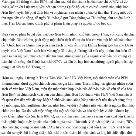
Vào ngày 31 tháng 8 năm 1974, hai năm sau khi thi hành Sắc lệnh báo chí 007/72 và 20
tháng kể từ khi Luật uỷ quyền hết hạn nhưng Quốc hội chưa có biểu quyết nào, nhật báo
Hòa Bình
tuyên bố phải đình bản vì bị phá sản sau nhiều vụ báo bị tịch thu. Trong một bức
thư ngỏ đầy xúc động, đề ngày 31 tháng 8 gửi Tổng thống và Thủ tướng, chủ nhiệm Linh
mục Trần Du cáo buộc chính phủ vi phạm Hiến pháp và quyền tự do báo chí.
Dựa vào số phận bi đát của nhật báo
Hòa bình
, nhóm chủ biên
Sóng Thần
, vốn cũng đã phải
chịu nhiều lần tịch thu, phát động một chiến dịch đòi tự do báo chí với một bài xã luận nhan
đề “Quốc hội và Chính phủ phải chịu trách nhiệm về những khủng hoảng gây hại cho Đệ tứ
quyền của Việt Nam,” xuất bản vào ngày 31 tháng 8. Trong bài viết này, nhóm chủ biên đã
vạch ra hai nguyên nhân chính dẫn tới cuộc khủng hoảng của ngành xuất bản nói chung và
báo chí nói riêng: đó là luật báo chí 007/72 và đầu óc hẹp hòi của những người phụ trách áp
dụng luật nầy tại Bộ Thông tin.
Hôm sau, ngày 1 tháng 9, Trung Tâm Văn Bút PEN Việt Nam, một thành viên của PEN
International, dưới quyền chủ tịch của học giả Linh mục Thanh Lãng, tác giả của nhiều cuốn
sách về văn học Việt Nam, triệu tập một phiên họp khẩn cấp để thảo luận về vấn đề của báo
Hoà Bình
và chính sách xuất bản của chính phủ. Hơn 160 thành viên PEN Việt Nam hẳn là
rất quan tâm đến vấn đề này. Một số nhà văn sinh sống bằng việc viết tiểu thuyết đăng từng
kỳ mỗi ngày, tức feuilleton, cho các nhật báo; và đối với nhiều nhà văn, đó là nguồn thu nhập
chính của họ. Do đó, với việc đóng cửa một số nhật báo và báo định kỳ vì điều khoản ký
quỹ khắc nghiệt của Sắc lệnh 007/72, một số nhà văn, nhà báo và nhân viên xuất bản khác bị
thất nghiệp hoặc thấy lợi tức của mình bị giảm sút. Ước tính tỷ lệ thất nghiệp là khoảng 70%
cho báo chí; không có ước tính tương tự cho các hoạt động xuất bản khác. PEN Việt Nam
sau đó ra tuyên bố không chấp nhận chính sách báo chí hiện hành và ủng hộ chiến dịch đòi