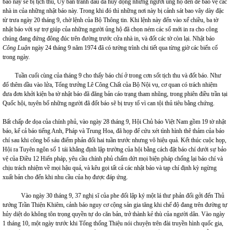
báo này sẽ bị tịch thu, Ủy ban tranh đấu đã huy động những người ủng hộ đến để bảo vệ các
nhà in của những nhật báo này. Trong khi đó thì những nơi này bị cảnh sát bao vây dày đặc
từ trưa ngày 20 tháng 9, chờ lệnh của Bộ Thông tin. Khi lệnh này đến vào xế chiều, ba tờ
nhật báo với sự trợ giúp của những người ủng hộ đã chọn ném các số mới in ra cho công
chúng đang đứng đông đúc trên đường trước cửa nhà in, và đốt các tờ còn lại. Nhật báo
Công Luận
ngày 24 tháng 9 năm 1974 đã có tường trình chi tiết qua từng giờ các biến cố
trong ngày.
Tuần cuối cùng của tháng 9 cho thấy báo chí ở trong cơn sốt tịch thu và đốt báo. Như
đổ thêm dầu vào lửa, Tổng trưởng Lê Công Chất của Bộ Nội vụ, cơ quan có trách nhiệm
đưa đơn khởi kiện ba tờ nhật báo đã đăng bản cáo trạng tham nhũng, trong phiên điều trần tại
Quốc hội, tuyên bố những người đã đốt báo sẽ bị truy tố vì can tội thủ tiêu bằng chứng.
Bất chấp đe dọa của chính phủ, vào ngày 28 tháng 9, Hội Chủ báo Việt Nam gồm 19 tờ nhật
báo, kể cả báo tiếng Anh, Pháp và Trung Hoa, đã họp để cứu xét tình hình thê thảm của báo
chí sau khi công bố sáu điểm phản đối hai tuần trước nhưng vô hiệu quả. Kết thúc cuộc họp,
Hội ra Tuyên ngôn số 1 tái khẳng định lập trường của hội bằng cách đặt báo chí dưới sự bảo
vệ của Điều 12 Hiến pháp, yêu cầu chính phủ chấm dứt mọi biện pháp chống lại báo chí và
chịu trách nhiệm về mọi hậu quả, và kêu gọi tất cả các nhật báo và tạp chí định kỳ ngừng
xuất bản cho đến khi nhu cầu của họ được đáp ứng.
Vào ngày 30 tháng 9, 37 nghị sĩ của phe đối lập ký một lá thư phản đối gởi đến Thủ
tướng Trần Thiện Khiêm, cảnh báo nguy cơ cộng sản gia tăng khi chế độ đang trên đường tự
hủy diệt do không tôn trọng quyền tự do căn bản, trở thành kẻ thù của người dân. Vào ngày
1 tháng 10, một ngày trước khi Tổng thống Thiệu nói chuyện trên đài truyền hình quốc gia,