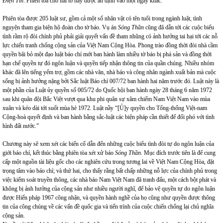
Điện Tín
. Phiên tòa cho hai tờ này được ấn định vào một ngày khác.
Phiên tòa được 205 luật sư, gồm cả một số nhân vật có tên tuổi trong ngành luật, tình
nguyện tham gia biện hộ đoàn cho tờ báo. Vụ án
Sóng Thần
cũng đã dẫn tới các cuộc biểu
tình rầm rộ đòi chính phủ phải giải quyết vấn đề tham nhũng có ảnh hưởng tai hại tới các nỗ
lực chiến tranh chống cộng sản của Việt Nam Cộng Hòa. Phong trào đồng thời đòi nhà cầm
quyền bãi bỏ một đạo luật báo chí mới ban hành làm nhiều tờ báo bị phá sản và đồng thời
hạn chế quyền tự đó ngôn luận và quyền tiếp nhận thông tin của quần chúng. Nhiều nhóm
khác đã lên tiếng yểm trợ, gồm các nhà văn, nhà báo và công nhân ngành xuất bản mà cuộc
sống bị ảnh hưởng nặng bởi Sắc luật Báo chí 007/72 ban hành hai năm trước đó. Luật này là
một phần của Luật ủy quyền số 005/72 do Quốc hội ban hành ngày 28 tháng 6 năm 1972
sau khi quân đội Bắc Việt vượt qua khu phi quân sự xâm chiếm Nam Việt Nam vào mùa
xuân và kéo dài tới suốt mùa hè 1972. Luật nầy “[Ủ]y quyền cho Tổng-thống Việt-nam
Cộng-hoà quyết định và ban hành bằng sắc-luật các biện pháp cần thiết để đối phó với tình
hình đất nước.”
Chương này sẽ xem xét các biến cố dẫn đến những cuộc biểu tình đòi tự do ngôn luận của
giới báo chí, kết thúc bằng phiên tòa xét xử báo
Sóng Thần
. Mục đích trước tiên là để cung
cấp một nguồn tài liệu gốc cho các nghiên cứu trong tương lai về Việt Nam Cộng Hòa, đặt
trọng tâm vào báo chí; và thứ hai, cho thấy rằng bất chấp những nỗ lực của chính phủ trong
việc kiểm soát truyền thông, các nhà báo Nam Việt Nam đã tranh đấu, một cách bột phát và
không bị ảnh hưởng của cộng sản như nhiều người nghĩ, để bảo vệ quyền tự do ngôn luận
được Hiến pháp 1967 công nhận, và quyền hành nghề của họ cũng như quyền được thông
tin của công chúng về các vấn đề quốc gia và tiến trình của cuộc chiến chống lại chủ nghĩa
cộng sản.