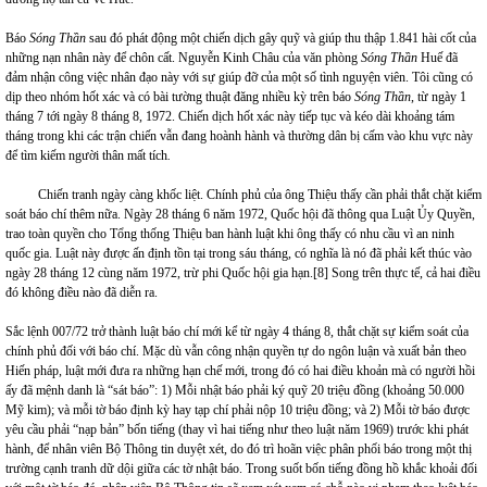
Báo
Sóng Thần
sau đó phát động một chiến dịch gây quỹ và giúp thu thập 1.841 hài cốt của
những nạn nhân này để chôn cất. Nguyễn Kinh Châu của văn phòng
Sóng Thần
Huế đã
đảm nhận công việc nhân đạo này với sự giúp đỡ của một số tình nguyện viên. Tôi cũng có
dịp theo nhóm hốt xác và có bài tường thuật đăng nhiều kỳ trên báo
Sóng Thần
, từ ngày 1
tháng 7 tới ngày 8 tháng 8, 1972. Chiến dịch hốt xác này tiếp tục và kéo dài khoảng tám
tháng trong khi các trận chiến vẫn đang hoành hành và thường dân bị cấm vào khu vực này
để tìm kiếm người thân mất tích
.
Chiến tranh ngày càng khốc liệt. Chính phủ của ông Thiệu thấy cần phải thắt chặt kiểm
soát báo chí thêm nữa. Ngày 28 tháng 6 năm 1972, Quốc hội đã thông qua Luật Ủy Quyền,
trao toàn quyền cho Tổng thống Thiệu ban hành luật khi ông thấy có nhu cầu vì an ninh
quốc gia. Luật này được ấn định tồn tại trong sáu tháng, có nghĩa là nó đã phải kết thúc vào
ngày 28 tháng 12 cùng năm 1972, trừ phi Quốc hội gia hạn.
[8]
Song trên thực tế, cả hai điều
đó không điều nào đã diễn ra.
Sắc lệnh 007/72 trở thành luật báo chí mới kể từ ngày 4 tháng 8, thắt chặt sự kiểm soát của
chính phủ đối với báo chí. Mặc dù vẫn công nhận quyền tự do ngôn luận và xuất bản theo
Hiến pháp, luật mới đưa ra những hạn chế mới, trong đó có hai điều khoản mà có người hồi
ấy đã mệnh danh là “sát báo”: 1) Mỗi nhật báo phải ký quỹ 20 triệu đồng (khoảng 50.000
Mỹ kim); và mỗi tờ báo định kỳ hay tạp chí phải nộp 10 triệu đồng; và 2) Mỗi tờ báo được
yêu cầu phải “nạp bản” bốn tiếng (thay vì hai tiếng như theo luật năm 1969) trước khi phát
hành, để nhân viên Bộ Thông tin duyệt xét, do đó trì hoãn việc phân phối báo trong một thị
trường cạnh tranh dữ dội giữa các tờ nhật báo. Trong suốt bốn tiếng đồng hồ khắc khoải đối