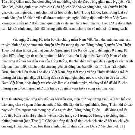
Tòa Tổng Giám mục Sài Gòn công bố một thông cáo do Đức Tổng giám mục Nguyễn Văn
Bình ký, khẳng định quan điểm của Giáo hội cho lẽ phải và công bằng, và khuyến khích
giáo dân tham gia đấu tranh cho một xã hội tốt đẹp hơn. Trong khi đó, Lực lượng luật sư
tranh đấu gồm 85 thành viên đã đưa ra một tuyên ngôn khẳng định miền Nam Việt Nam
không cộng sản như Hiến pháp quy định và đặt nền tảng trên pháp trị. Lực lượng đồng thời
cam kết sát cánh cùng nhân dân trong cuộc đấu tranh cho tự do và một xã hội trong sạch.
Vào ngày 2 tháng 10, toàn bộ dân chúng miền Nam Việt Nam dán mắt vào màn ảnh
truyền hình để nghe cuộc nói chuyện bấy lâu mong đợi của Tổng thống Nguyễn Văn Thiệu.
Theo một điện tín đã giải mật của Bộ Ngoại giao Hoa Kỳ đề ngày 3 đến ngày 9 tháng 10
năm 1974, tổng hợp từ nhiều nguồn tin khác nhau trên khắp miền Nam Việt Nam về các
phản ứng đối với bài diễn văn của Tổng thống, thì “bài diễn văn quá dài (2 giờ) và cách trình
bầy lan man, thiếu chuẩn bị đã làm suy yếu tác động của bài diễn văn.” Theo Trần Quốc
Bửu, chủ tịch Liên đoàn Lao động Việt Nam, ông thất vọng vì ông Thiệu đã không trả lời
những chỉ trích gần đây, đã không đưa ra đề nghị giải pháp nào cho các vấn đề của miền
Nam Việt Nam, hoặc duyệt xét các việc làm của chính quyền, và thay vì thế đã đổ lỗi cho
những yếu tố bên ngoài, như tình trạng suy giảm viện trợ và cộng sản phá hoại.
Tóm tắt những phản ứng này đối với bài diễn văn, điện thư này tường trình là “Hầu hết các
báo cùng chia sẻ quan điểm của một tờ báo độc lập, dù hơi quá khích, Sóng Thần, khi tờ báo
này viết: ‘Trái ngược với mong đợi của người dân, Tổng thống Thiệu … đã không trả lời
trực tiếp [Cha Trần Hữu Thanh] về bản Cáo trạng số 1 trong đó Phong trào chống tham
nhũng buộc tội [ông Thiệu].’” Các bài tường thuật có tính cách tích cực về bài nói chuyện
của ông Thiệu đến từ các báo thân chính, bản tin điện của Tòa Đại sứ Mỹ cho biết.
[11]