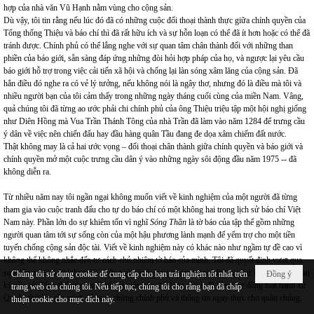
hợp của nhà văn Vũ Hạnh nằm vùng cho cộng sản.
Dù vậy, tôi tin rằng nếu lúc đó đã có những cuộc đối thoại thành thực giữa chính quyền của
Tổng thống Thiệu và báo chí thì đã rất hữu ích và sự hỗn loạn có thể đã ít hơn hoặc có thể đã
tránh được. Chính phủ có thể lắng nghe với sự quan tâm chân thành đối với những than
phiền của báo giới, sẵn sàng đáp ứng những đòi hỏi hợp pháp của họ, và ngược lại yêu cầu
báo giới hỗ trợ trong việc cải tiến xã hội và chống lại làn sóng xâm lăng của cộng sản. Đã
hẳn điều đó nghe ra có vẻ lý tưởng, nếu không nói là ngây thơ, nhưng đó là điều mà tôi và
nhiều người bạn của tôi cảm thấy trong những ngày tháng cuối cùng của miền Nam. Vâng,
quả chúng tôi đã từng ao ước phải chi chính phủ của ông Thiệu triệu tập một hội nghị giống
như Diên Hồng mà Vua Trần Thánh Tông của nhà Trần đã làm vào năm 1284 để trưng cầu
ý dân về việc nên chiến đấu hay đầu hàng quân Tầu đang đe dọa xâm chiếm đất nước.
Thật không may là cả hai ước vọng – đối thoại chân thành giữa chính quyền và báo giới và
chính quyền mở một cuộc trưng cầu dân ý vào những ngày sôi động đầu năm 1975 -- đã
không diễn ra.
Từ nhiều năm nay tôi ngần ngại không muốn viết về kinh nghiệm của một người đã từng
tham gia vào cuộc tranh đấu cho tự do báo chí có một không hai trong lịch sử báo chí Việt
Nam này. Phần lớn do sự khiêm tốn vì nghĩ
Sóng Thần
là tờ báo của tập thể gồm những
người quan tâm tới sự sống còn của một hậu phương lành mạnh để yểm trợ cho một tiền
tuyến chống cộng sản độc tài. Viết về kinh nghiệm này có khác nào như ngầm tự đề cao vì
không thể không nhắc đến tư cách chủ nhiệm tờ báo của mình. Tôi đã quyết định vượt qua
sự ngần ngại đó khi theo dõi những gì đã và đang xẩy ra tại quê hương thứ hai của tôi từ sau
Chúng tôi sử dụng cookie để cung cấp cho bạn trải nghiệm tốt nhất trên
Đồng ý
kỳ bầu cử Tổng thống năm 2016, và việc báo chí dòng chính đã hầu như đồng loạt hành xử
trang web của chúng tôi. Nếu tiếp tục, chúng tôi cho rằng bạn đã chấp
Quyền thứ Tư của mình để canh chừng chính phủ và thông tin ngay thực cho quần chúng.
thuận cookie cho mục đích này.