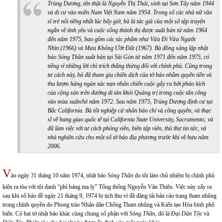
Trùng Dương, tên thật là Nguyễn Thị Thái, sinh tại Sơn Tây năm 1944
và di cư vào miền
Nam Việt Nam năm 1954. Trong số các nhà nữ văn
sĩ trẻ nổi tiếng nhất lúc bấy giờ, bà là tác giả của một số tập truyện
ngắn về tình yêu và cuộc sống thành thị được xuất bản từ năm 1964
đến năm 1975, bao gồm các tác phẩm như
Vừa Đi Vừa Ngước
Nhìn
(1966) và
Mưa Không Ướt Đất
(1967). Bà đồng sáng lập nhật
báo
Sóng Thần
xuất bản tại Sài Gòn từ năm 1971 đến năm 1975, có
tiếng
vì
những lời chỉ trích thẳng thừng đối với chính phủ. Cũng trong
tư cách này, bà đã tham gia chiến dịch của tờ báo nhằm quyên tiền và
thu lượm hàng ngàn xác nạn nhân chiến cuộc gây ra bởi pháo kích
của
cộng sản trên đường di tản khỏi Quảng trị trong cuộc tấn công
vào mùa
xuân/hè
năm 1972. Sau năm 1975, Trùng Dương định cư t
ạ
i
Bắc California
. Bà
tốt nghiệp cử nhân báo chí và công quyền, và thạc
sĩ về bang giao quốc tế
tại
California State
University
, Sacramento; và
đã làm việc với tư cách
phóng viên
, biên tập viên, thủ thư tin tức
,
và
nhà nghiên cứu cho một số tờ báo địa phương trước khi về hưu năm
2006.
V
ào ngày 31 tháng 10 năm 1974, nhật báo
Sóng Thần
do tôi làm chủ nhiệm bị chính phủ
kiện ra tòa với tội danh “phỉ báng mạ lỵ” Tổng thống Nguyễn Văn Thiệu. Việc này xẩy ra
sau khi số báo đề ngày 21 tháng 9, 1974 bị tịch thu vì đã đăng tải bản cáo trạng tham nhũng
trong chính quyền do Phong trào Nhân dân Chống Tham nhũng và Kiến tạo Hòa bình phổ
biến. Có hai tờ nhật báo khác cùng chung số phận với
Sóng Thần
, đó là
Đại Dân Tộc
và