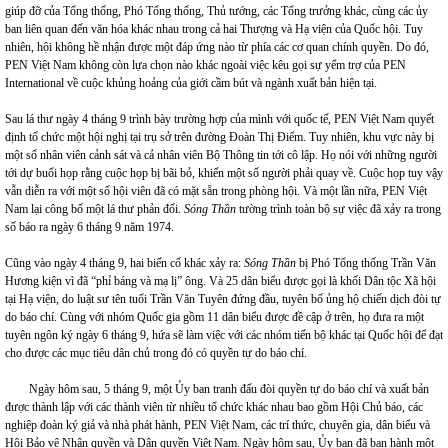
giúp đỡ của Tổng thống, Phó Tổng thống, Thủ tướng, các Tổng trưởng khác, cùng các ủy
ban liên quan đến văn hóa khác nhau trong cả hai Thượng và Hạ viện của Quốc hội. Tuy
nhiên, hội không hề nhận được một đáp ứng nào từ phía các cơ quan chính quyền. Do đó,
PEN Việt Nam không còn lựa chọn nào khác ngoài việc kêu gọi sự yểm trợ của PEN
International về cuộc khủng hoảng của giới cầm bút và ngành xuất bản hiện tại.
Sau lá thư ngày 4 tháng 9 trình bày trường hợp của mình với quốc tế, PEN Việt Nam quyết
định tổ chức một hội nghị tại trụ sở trên đường Đoàn Thị Điểm. Tuy nhiên, khu vực này bị
một số nhân viên cảnh sát và cả nhân viên Bộ Thông tin tới cô lập. Họ nói với những người
tới dự buổi họp rằng cuộc họp bị bãi bỏ, khiến một số người phải quay về. Cuộc họp tuy vậy
vẫn diễn ra với một số hội viên đã có mặt sẵn trong phòng hội. Và một lần nữa, PEN Việt
Nam lại công bố một lá thư phản đối.
Sóng Thần
tường trình toàn bộ sự việc đã xảy ra trong
số báo ra ngày 6 tháng 9 năm 1974.
Cũng vào ngày 4 tháng 9, hai biến cố khác xảy ra:
Sóng Thần
bị Phó Tổng thống Trần Văn
Hương kiện vì đã “phỉ báng và mạ lị” ông. Và 25 dân biểu được gọi là khối Dân tộc Xã hội
tại Hạ viện, do luật sư tên tuổi Trần Văn Tuyên đứng đầu, tuyên bố ủng hộ chiến dịch đòi tự
do báo chí. Cùng với nhóm Quốc gia gồm 11 dân biểu được đề cập ở trên, họ đưa ra một
tuyên ngôn ký ngày 6 tháng 9, hứa sẽ làm việc với các nhóm tiến bộ khác tại Quốc hội để đạt
cho được các mục tiêu dân chủ trong đó có quyền tự do báo chí.
Ngày hôm sau, 5 tháng 9, một Ủy ban tranh đấu đòi quyền tự do báo chí và xuất bản
được thành lập với các thành viên từ nhiều tổ chức khác nhau bao gồm Hội Chủ báo, các
nghiệp đoàn ký giả và nhà phát hành, PEN Việt Nam, các trí thức, chuyên gia, dân biểu và
Hội Bảo vệ Nhân quyền và Dân quyền Việt Nam. Ngày hôm sau, Ủy ban đã ban hành một