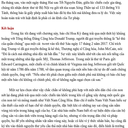
Ba tháng sau, vào một ngày tháng Hai sau Tết Nguyên Đán, giữa lúc chiến cuộc gia tăng,
chúng tôi nhận được thư từ Bộ Nội vụ gửi tới tòa soạn
Sóng Thần
tại số 133 đường Võ
Tánh, thông báo là giấy phép xuất bản báo đã bị thu hồi mà không đưa ra lý do. Việc này
hoàn toàn trái với luật định là phải có án lệnh của Tư pháp.
Kết luận
Trong lúc tôi đang viết chương này, báo chí Hoa Kỳ đang trải qua một thời kỳ khủng
hoảng với Tổng thống Đảng Cộng hòa Donald Trump, người đã gọi truyền thông là “kẻ thù
của quần chúng” qua một cái tweet vào tối thứ Sáu ngày 17 tháng 2 năm 2017. Chỉ trích
ông Trump vì đã gọi truyền thông là kẻ thù, Thượng nghị sĩ Cộng hòa, John McCain, nói:
“Đó là cách mà những nhà độc tài bắt đầu.” Sự việc này khiến nhớ tới câu nói nổi tiếng của
một trong những nhà lập quốc Mỹ, Thomas Jefferson. Trong một lá thư từ Paris gửi
Edward Carrington, một chiến sĩ và chính khách từ Virginia mà ông Jefferson gửi tới Quốc
hội từ năm 1786 đến năm 1788, về tầm quan trọng của một nền báo chí tự do để canh chừng
chính quyền, ông viết: “Nếu như tôi phải chọn giữa một chính phủ mà không có báo chí hay
một nền báo chí không có chính phủ, tôi sẽ không ngần ngại chọn cái sau.”
Một sự lựa chọn như vậy chắc chắn sẽ không phù hợp với một nền dân chủ còn non
nớt lại đang phải trải qua một cuộc chiến tàn khốc trong khi cố gắng xây dựng một quốc gia
còn non trẻ và mỏng manh như Việt Nam Cộng Hòa. Báo chí ở miền Nam Việt Nam hiểu sự
cần thiết của một số hạn chế từ chính quyền, đặc biệt khi có những tay sai cộng sản nằm
vùng trà trộn trong hàng ngũ của họ. Các nhà báo miền Nam biết rõ sự hiện diện của cán bộ
cộng sản và cảm tình viên trong hàng ngũ của họ, nhưng vì tôn trọng dân chủ và pháp
quyền, họ để yên những nhân vật nằm vùng này, hoặc có khi vì ý thức nhân bản, họ cũng đã
ký tên vào thỉnh nguyện thư yêu cầu thả một nhà báo thân cộng nào đó, điển hình là trường