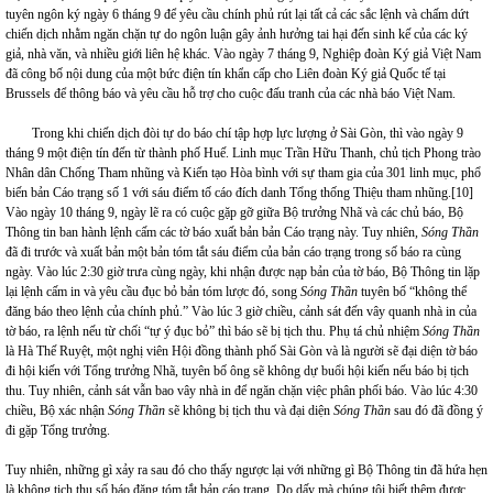
tuyên ngôn ký ngày 6 tháng 9 để yêu cầu chính phủ rút lại tất cả các sắc lệnh và chấm dứt
chiến dịch nhằm ngăn chặn tự do ngôn luận gây ảnh hưởng tai hại đến sinh kế của các ký
giả, nhà văn, và nhiều giới liên hệ khác. Vào ngày 7 tháng 9, Nghiệp đoàn Ký giả Việt Nam
đã công bố nội dung của một bức điện tín khẩn cấp cho Liên đoàn Ký giả Quốc tế tại
Brussels để thông báo và yêu cầu hỗ trợ cho cuộc đấu tranh của các nhà báo Việt Nam.
Trong khi chiến dịch đòi tự do báo chí tập hợp lực lượng ở Sài Gòn, thì vào ngày 9
tháng 9 một điện tín đến từ thành phố Huế. Linh mục Trần Hữu Thanh, chủ tịch Phong trào
Nhân dân Chống Tham nhũng và Kiến tạo Hòa bình với sự tham gia của 301 linh mục, phổ
biến bản Cáo trạng số 1 với sáu điểm tố cáo đích danh Tổng thống Thiệu tham nhũng.
[10]
Vào ngày 10 tháng 9, ngày lẽ ra có cuộc gặp gỡ giữa Bộ trưởng Nhã và các chủ báo, Bộ
Thông tin ban hành lệnh cấm các tờ báo xuất bản bản Cáo trạng này. Tuy nhiên,
Sóng Thần
đã đi trước và xuất bản một bản tóm tắt sáu điểm của bản cáo trạng trong số báo ra cùng
ngày. Vào lúc 2:30 giờ trưa cùng ngày, khi nhận được nạp bản của tờ báo, Bộ Thông tin lặp
lại lệnh cấm in và yêu cầu đục bỏ bản tóm lược đó, song
Sóng Thần
tuyên bố “không thể
đăng báo theo lệnh của chính phủ.” Vào lúc 3 giờ chiều, cảnh sát đến vây quanh nhà in của
tờ báo, ra lệnh nếu từ chối “tự ý đục bỏ” thì báo sẽ bị tịch thu. Phụ tá chủ nhiệm
Sóng Thần
là Hà Thế Ruyệt, một nghị viên Hội đồng thành phố Sài Gòn và là người sẽ đại diện tờ báo
đi hội kiến với Tổng trưởng Nhã, tuyên bố ông sẽ không dự buổi hội kiến nếu báo bị tịch
thu. Tuy nhiên, cảnh sát vẫn bao vây nhà in để ngăn chặn việc phân phối báo. Vào lúc 4:30
chiều, Bộ xác nhận
Sóng Thần
sẽ không bị tịch thu và đại diện
Sóng Thần
sau đó đã đồng ý
đi gặp Tổng trưởng.
Tuy nhiên, những gì xảy ra sau đó cho thấy ngược lại với những gì Bộ Thông tin đã hứa hẹn
là không tịch thu số báo đăng tóm tắt bản cáo trạng. Do dấy mà chúng tôi biết thêm được