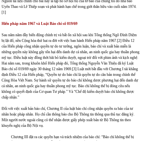
Nguồn tài liệu chính cho bài này là tập hồ sơ nội bộ của tờ báo của chúng tôi do nhà báo
Uyên Thao và Lê Thiệp soạn và phát hành hạn chế trong giới thân hữu vào cuối năm 1974.
[1]
Hiến pháp năm 1967 và Luật Báo chí số 019/69
Sau năm năm đầy biến động chính trị và bất ổn xã hội sau khi Tổng thống Ngô Đình Diệm
bị lật đổ, nền Cộng hòa thứ hai ra đời với việc ban hành Hiến pháp năm 1967.
[2]
Điều 12
của Hiến pháp công nhận quyền tự do tư tưởng, ngôn luận, báo chí và xuất bản miễn là
những quyền này không gây tổn hại đến danh dự cá nhân, an ninh quốc gia hay thuần phong
mỹ tục. Điều luật này đồng thời bãi bỏ kiểm duyệt, ngoại trừ đối với phim ảnh và kịch nghệ.
Hai năm sau, trong khuôn khổ Hiến pháp đó, Tổng thống Nguyễn Văn Thiệu đã ký Luật
Báo chí số 019/69 ngày 30 tháng 12 năm 1969.
[3]
Luật mới bắt đầu với Chương I tái khẳng
định Điều 12 của Hiến pháp, “Quyền tự do báo chí là quyền tự do căn bản trong chính thể
Cộng Hòa Việt Nam. Sự hành sử quyền tự do báo chí không dược phương hại đến danh dự
cá nhân, an ninh quốc gia hay thuần phong mỹ tục. Báo chí không thể bị đóng cửa nếu
không có quyết định của Cơ quan Tư pháp.” Và “Chế độ kiểm duyệt báo chí không được
chấp nhận.”
Đối với việc xuất bản báo chí, Chương II của luật báo chí công nhận quyền ra báo của tư
nhân hoặc pháp nhân. Họ chỉ cần thông báo cho Bộ Thông tin thông qua thủ tục đăng ký.
Một người nước ngoài cũng có thể nhận được giấy phép xuất bản từ Bộ Thông tin theo
khuyến nghị của Bộ Nội vụ.
Chương III đặt ra các quyền hạn và trách nhiệm của báo chí: “Báo chí không thể bị