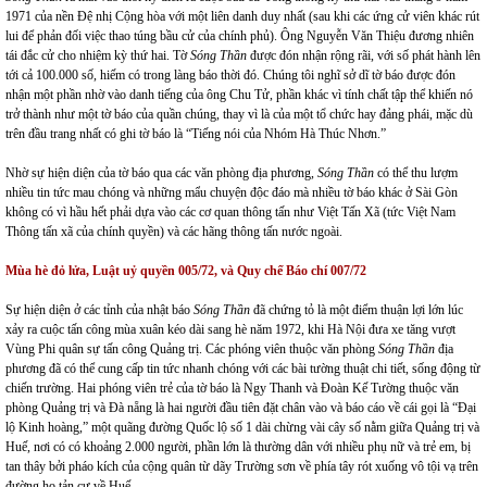
1971 của nền Đệ nhị Cộng hòa với một liên danh duy nhất (sau khi các ứng cử viên khác rút
lui để phản đối việc thao túng bầu cử của chính phủ). Ông Nguyễn Văn Thiệu đương nhiên
tái đắc cử cho nhiệm kỳ thứ hai. Tờ
Sóng Thần
được đón nhận rộng rãi, với số phát hành lên
tới cả 100.000 số, hiếm có trong làng báo thời đó. Chúng tôi nghĩ sở dĩ tờ báo được đón
nhận một phần nhờ vào danh tiếng của ông Chu Tử, phần khác vì tính chất tập thể khiến nó
trở thành như một tờ báo của quần chúng, thay vì là của một tổ chức hay đảng phái, mặc dù
trên đầu trang nhất có ghi tờ báo là “Tiếng nói của Nhóm Hà Thúc Nhơn.”
Nhờ sự hiện diện của tờ báo qua các văn phòng địa phương,
Sóng Thần
có thể thu lượm
nhiều tin tức mau chóng và những mẩu chuyện độc đáo mà nhiều tờ báo khác ở Sài Gòn
không có vì hầu hết phải dựa vào các cơ quan thông tấn như Việt Tấn Xã (tức Việt Nam
Thông tấn xã của chính quyền) và các hãng thông tấn nước ngoài.
Mùa hè đỏ lửa, Luật uỷ quyền 005/72, và Quy chế Báo chí 007/72
Sự hiện diện ở các tỉnh của nhật báo
Sóng Thần
đã chứng tỏ là một điểm thuận lợi lớn lúc
xảy ra cuộc tấn công mùa xuân kéo dài sang hè năm 1972, khi Hà Nội đưa xe tăng vượt
Vùng Phi quân sự tấn công Quảng trị. Các phóng viên thuộc văn phòng
Sóng Thần
địa
phương đã có thể cung cấp tin tức nhanh chóng với các bài tường thuật chi tiết, sống động từ
chiến trường. Hai phóng viên trẻ của tờ báo là Ngy Thanh và Đoàn Kế Tường thuộc văn
phòng Quảng trị và Đà nẵng là hai người đầu tiên đặt chân vào và báo cáo về cái gọi là “Đại
lộ Kinh hoàng,” một quãng đường Quốc lộ số 1 dài chừng vài cây số nằm giữa Quảng trị và
Huế, nơi có có khoảng 2.000 người, phần lớn là thường dân với nhiều phụ nữ và trẻ em, bị
tan thây bởi pháo kích của cộng quân từ dãy Trường sơn về phía tây rót xuống vô tội vạ trên
đường họ tản cư về Huế.