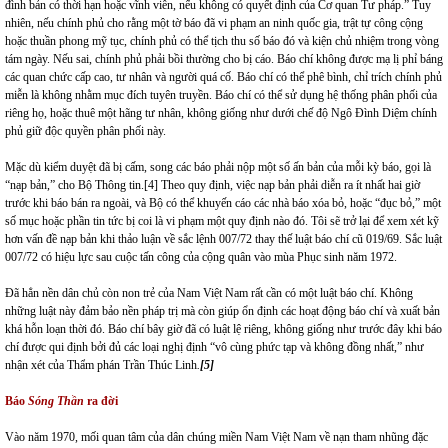
đình bản có thời hạn hoặc vĩnh viễn, nếu không có quyết định của Cơ quan Tư pháp.” Tuy
nhiên, nếu chính phủ cho rằng một tờ báo đã vi phạm an ninh quốc gia, trật tự công cộng
hoặc thuần phong mỹ tục, chính phủ có thể tịch thu số báo đó và kiện chủ nhiệm trong vòng
tám ngày. Nếu sai, chính phủ phải bồi thường cho bị cáo. Báo chí không được mạ lị phỉ báng
các quan chức cấp cao, tư nhân và người quá cố. Báo chí có thể phê bình, chỉ trích chính phủ
miễn là không nhằm mục đích tuyên truyền. Báo chí có thể sử dụng hệ thống phân phối của
riêng họ, hoặc thuê một hãng tư nhân, không giống như dưới chế độ Ngô Đình Diệm chính
phủ giữ độc quyền phân phối này.
Mặc dù kiểm duyệt đã bị cấm, song các báo phải nộp một số ấn bản của mỗi kỳ báo, gọi là
“nạp bản,” cho Bộ Thông tin.
[4]
Theo quy định, việc nạp bản phải diễn ra ít nhất hai giờ
trước khi báo bán ra ngoài, và Bộ có thể khuyến cáo các nhà báo xóa bỏ, hoặc “đục bỏ,” một
số mục hoặc phần tin tức bị coi là vi phạm một quy định nào đó. Tôi sẽ trở lại để xem xét kỹ
hơn vấn đề nạp bản khi thảo luận về sắc lệnh 007/72 thay thế luật báo chí cũ 019/69. Sắc luật
007/72 có hiệu lực sau cuộc tấn công của cộng quân vào mùa Phục sinh năm 1972.
Đã hẳn nền dân chủ còn non trẻ của Nam Việt Nam rất cần có một luật báo chí. Không
những luật này đảm bảo nền pháp trị mà còn giúp ổn định các hoạt động báo chí và xuất bản
khá hỗn loạn thời đó. Báo chí bây giờ đã có luật lệ riêng, không giống như trước đây khi báo
chí được qui định bởi đủ các loại nghị định “vô cùng phức tạp và không đồng nhất,” như
nhận xét của Thẩm phán Trần Thúc Linh
.
[5]
Báo
Sóng Thần
ra đời
Vào năm 1970, mối quan tâm của dân chúng miền Nam Việt Nam về nạn tham nhũng đặc