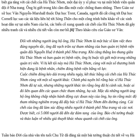
biệt gia tăng với cái chết của Hà Thúc Nhơn, một đại úy y sĩ phục vụ tại một bệnh viện quân
đội ở Nha trang. Ông bị giết trong khi cầm đầu một cuộc chống tham nhũng. Theo Giáo sư
sử học Vân Nguyễn-Marshall thuộc Đại học Trent, Canada, người đã cất công tới Đại học
Cornell lục sao các tài liệu liên hệ tới
Sóng Thần
cho một công trình biên khảo về các sinh
hoạt dân sự tại niền Nam của bà, các biến cố xung quanh cái chết của Hà Thúc Nhơn đã gây
nhiều tranh cãi và nhiều chi tiết vẫn còn mơ hồ
.
[6]
Theo khảo cứu của Giáo sư Vân:
Đối với những người ủng hộ ông, Hà Thúc Nhơn là một bác sĩ làm việc theo
đúng nguyên tắc, ông đã vạch trần sự tham nhũng của ban quản trị bệnh viện
quân đội Nguyễn Huệ ở thành phố Nha trang. Khi căng thẳng leo thang giữa
Hà Thúc Nhơn và ban quản trị bệnh viện, ông bị buộc tội giết một trong những
quản trị viên. Vì bị kết tội này mà Hà Thúc Nhơn, cùng với một số thương binh
hiện đang là bệnh nhân, chiếm đóng bệnh viện bằng võ lực.
Cuộc chiếm đóng kéo dài trong nhiều ngày, kết thúc bằng cái chết của Hà Thúc
Nhơn cùng với một số người khác. Chính phủ tuyên bố rằng bác sĩ Hà Thúc
Nhơn đã tự sát,
nhưng những người khác tin rằng ông đã bị cảnh sát, hoặc ai
đó liên quan đến các quan chức tham nhũng, hạ sát. Mặc dù những người ủng
hộ ông không chấp nhận hành động cực đoan này của ông, họ tin rằng mức độ
tham nhũng nghiêm trọng đã đẩy bác sĩ Hà Thúc Nhơn đến đường cùng. Cái
chết của ông đã làm xúc động nhiều người ở thành phố Nha trang và các nơi.
Được biết, có 5.000 người đã đến dự đám tang của ông. Báo chí tường thuật
và thảo luận về nhiều giả thuyết khác nhau quanh cái chết của ông.
Tuần báo
Đời
của nhà văn tên tuổi Chu Tử đã đăng tải một bài tường thuật chi tiết về vụ Hà