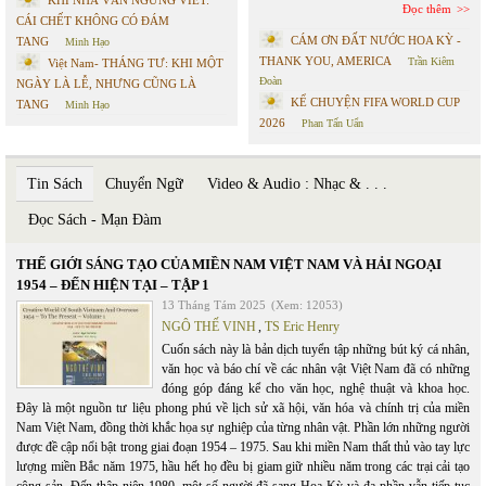
Đọc thêm
CÁI CHẾT KHÔNG CÓ ĐÁM
CÁM ƠN ĐẤT NƯỚC HOA KỲ -
TANG
Minh Hạo
THANK YOU, AMERICA
Trần Kiêm
Việt Nam- THÁNG TƯ: KHI MỘT
Đoàn
NGÀY LÀ LỄ, NHƯNG CŨNG LÀ
KỂ CHUYỆN FIFA WORLD CUP
TANG
Minh Hạo
2026
Phan Tấn Uẩn
Tin Sách
Chuyển Ngữ
Video & Audio : Nhạc & . . .
Đọc Sách - Mạn Đàm
THẾ GIỚI SÁNG TẠO CỦA MIỀN NAM VIỆT NAM VÀ HẢI NGOẠI
1954 – ĐẾN HIỆN TẠI – TẬP 1
13 Tháng Tám 2025
(Xem: 12053)
NGÔ THẾ VINH
,
TS Eric Henry
Cuốn sách này là bản dịch tuyển tập những bút ký cá nhân,
văn học và báo chí về các nhân vật Việt Nam đã có những
đóng góp đáng kể cho văn học, nghệ thuật và khoa học.
Đây là một nguồn tư liệu phong phú về lịch sử xã hội, văn hóa và chính trị của miền
Nam Việt Nam, đồng thời khắc họa sự nghiệp của từng nhân vật. Phần lớn những người
được đề cập nổi bật trong giai đoạn 1954 – 1975. Sau khi miền Nam thất thủ vào tay lực
lượng miền Bắc năm 1975, hầu hết họ đều bị giam giữ nhiều năm trong các trại cải tạo
cộng sản. Đến thập niên 1980, một số người đã sang Hoa Kỳ và đa phần vẫn tiếp tục