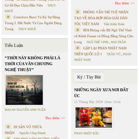
Đọc thêm
Cơ Sở Đạo Chúa Đầu Tiên
THỤY
KHUÊ
PHỎNG VẤN TRÍ TUỆ NHÂN
Cristoforo Borri Và Ký Sự Đàng
TẠO VỀ HÒA HỢP HÒA GIẢI DÂN
Trong I. Đất Nước Và Con Người Đàng
TỘC VIỆT NAM
Trần Kiêm Đoàn
Trong
THỤY KHUÊ
RFA Phỏng vấn BS Ngô Thế Vinh
về Kênh Funan và Đồng Bằng Sông Cửu
Long
NGÔ THẾ VINH
,
MAI TRẦN
Tiểu Luận
GẶP LẠI PHAN NHẬT NAM
TRÊN QUỐC LỘ 1
TRẦN VŨ
,
PHAN
“THỜI NÀY KHÔNG PHẢI LÀ
NHẬT NAM
THỜI CỦA VĂN CHƯƠNG
NGHỆ THUẬT”
Ký / Tùy Bút
NHỮNG NGÀY XƯA NƠI ĐẤT
ÚC
11 Tháng Bảy 2026
(Xem: 2114)
MAI AN NGUYỄN ANH TUẤN
Đọc thêm
DI SẢN VÔ THỪA
NHẬN
Nguyễn Công Khanh
PHAN NHẬT BẮC
KHI NHÀ VĂN NGỪNG VIẾT: