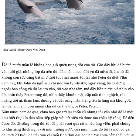
Sea World-
photo
Quoc-Viet Dang
Đ
ó là mười tuần lễ không bao giờ quên trong đời của tôi. Giờ đây khi đã bước
vào tuổi già, những lớp da trên đùi đã nhăn nheo, đôi vú đã mềm đi, âm hộ đã
không còn sức căng bật như thời tuổi hai mươi, tôi lại nhớ Peter da diết. Như
đêm nay, khi John đã ngủ sau khi nốc vài ly whisky, ngáy vang, tôi ra đứng
ngoài ban công và rồi lại trở vào, tôi vào nhà tắm, mở đầy bồn nước, và nhìn vào
đó, nhìn thấy Peter trong đó, nhìn thấy khuôn mặt, cặp mắt tinh nghịch, cái
miệng ướt át, tham lam, dương vật dài sung mãn, tiếng rên lạ lùng mà khơi gợi,
làn da ram rám luôn muốn chà sát cơ thể tôi, ôi Peter, Peter…
Năm mươi năm đã qua, chưa bao giờ trở lại chốn cũ nhưng tôi vẫn nhớ đó là một
khu biệt thự kín đáo nằm tiếp giáp với bờ biển và được rào chắn kỹ càng. Để đến
được đó, để sống trong đó, tôi đã phải vượt qua rất nhiều ứng viên, phải chứng
tỏ khả năng thích nghi với môi trường nước của mình. Lúc đó tôi là một cô gái
chỉ mới 23 tuổi, đã trải qua vài mối tình thời đại học nhưng chưa cảm thấy yêu ai