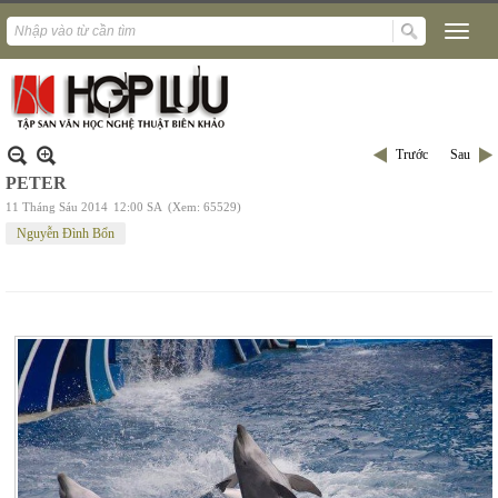
Trước
Sau
PETER
11 Tháng Sáu 2014
12:00 SA
(Xem: 65529)
Nguyễn Đình Bổn