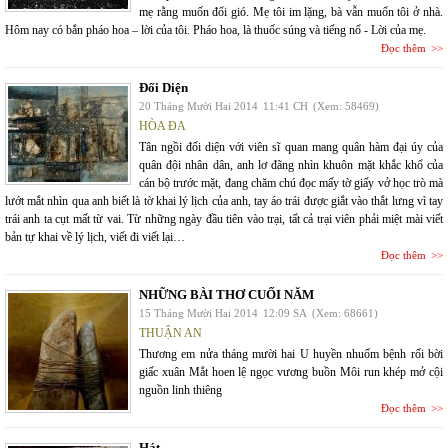
mẹ rằng muốn đổi gió. Mẹ tôi im lặng, bà vẫn muốn tôi ở nhà.
Hôm nay có bắn pháo hoa – lời của tôi. Pháo hoa, là thuốc súng và tiếng nổ - Lời của mẹ.
Đọc thêm
Đối Diện
20 Tháng Mười Hai 2014
11:41 CH
(Xem: 58469)
HÒA ĐA
Tân ngồi đối diện với viên sĩ quan mang quân hàm đại úy của
quân đội nhân dân, anh lơ đãng nhìn khuôn mặt khắc khổ của
cán bộ trước mặt, đang chăm chú đọc mấy tờ giấy vở học trò mà
lướt mắt nhìn qua anh biết là tờ khai lý lịch của anh, tay áo trái được giắt vào thắt lưng vì tay
trái anh ta cụt mất từ vai. Từ những ngày đầu tiên vào trại, tất cả trại viên phải miệt mài viết
bản tự khai về lý lịch, viết đi viết lại…
Đọc thêm
NHỮNG BÀI THƠ CUỐI NĂM
15 Tháng Mười Hai 2014
12:09 SA
(Xem: 68661)
THUẬN AN
Thương em nửa tháng mười hai U huyền nhuốm bệnh rối bời
giấc xuân Mắt hoen lệ ngọc vương buồn Môi run khép mở cội
nguồn linh thiêng
Đọc thêm
Hát