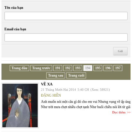
Tên của bạn
Email của bạn
Trang đầu
Trang trước
191
192
193
194
195
196
197
Trang sau
Trang cuối
VỀ XA
21 Tháng Mười Hai 2014
5:40 CH
(Xem: 58921)
ĐẶNG HIỀN
Anh muốn nói một câu gì đó cho em vui Nhưng vụng về ấp úng
Như trời mưa chợt nhiều chợt tạnh Như buổi chiều nói lời từ giã
Đọc thêm