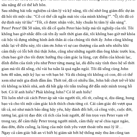
sâu nặng để có thể kết hôn.
Sau những bài trắc nghiệm cả tâm lý và kỹ năng, tôi chỉ nhớ ông giám đốc dự án
đã hỏi tôi một câu: “Cô có thể cắt ngắn mái tóc của mình không?”. “Ồ, tôi đã có
dự định này từ lâu” “Tốt, cô được nhận việc, hãy chuẩn bị tâm lý sẵn sàng”.
Peter! Peter! Đã 50 năm, tôi đã cố quên Peter hào hiệp mà tội nghiệp của tôi. Tôi
không bao giờ nhắc đến cái tên ấy suốt thời gian dài, tôi không bao giờ mở khóa
cái hộc tủ đựng những hình ảnh thân ái của chúng tôi thời ấy. John cũng không
nhắc lại về điều này, tôi cám ơn John vì sự cao thượng của anh nên nhiều khi
cảm thấy có lỗi bởi thú thật John, cũng như những người đàn ông khác trước kia,
chưa bao giờ cho tôi được hưởng thụ cảm giác lạ lùng, cực điểm của khoái lạc,
đỉnh điểm của tình yêu như Peter từng mang lại, dù điều này tính theo hệ số thời
gian mà tôi đã sống, chỉ vài ba tuần là quá ngắn ngủi. Tôi đã sống cùng John
hơn 40 năm, một kỷ lục so với bạn bè. Và dù chúng tôi không có con, đó có thể
xem như một gia đình đầm ấm. Thời trẻ, đã có nhiều lần, John bất chợt trở về khi
tôi không ra khỏi nhà, anh đã bắt gặp tôi trần truồng đờ đẫn một mình trong hồ
bơi. Có lẽ anh hiểu? Phải không John? Có lẽ anh hiểu!
Tôi luôn nhớ cái cách Peter áp sát vào người tôi, rối rít, cuồng si, dịu dàng, hung
bạo và cho tôi một cảm giác kích thích chưa từng có. Cái cảm giác đó vượt qua
tất cả, nó như mách bảo rằng hãy yêu, hãy đánh đổi hết, cả công việc, cuộc đời,
tương lai, giá trị đạo đức cũ rích của loài người, để ôm trọn vẹn Peter vạm vỡ
trong tay, để cảm thấy Peter trong người mình, cảm thấy sự sẻ chia ngọt ngào,
đau đớn, điên cuồng, lạ lùng của một tình yêu vượt thoát trên mọi lý lẽ…
Ngay cả cảm giác bất an vì biết bị giám sát bởi hệ thống máy thu âm cũng tan