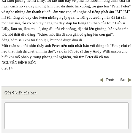
Ra khỏi phòng tiến sĩ Lilly, tôi lao như bay về phía hồ nước, nhưng cánh cửa sắt
ngăn cách hồ và dãy phòng làm việc đã được hạ xuống, tôi gào lên “Peter, Peter”
và nghe những âm thanh rít dài, âm vực cao, rồi nghe cả tiếng phát âm “M” “M”
mà tôi từng cố dạy cho Peter những ngày qua…. Tôi gục xuống nền đá lát sàn,
một lúc sau, rồi có bàn tay nâng tôi dậy, đáp lại tiếng thì thào của tôi “Tiến sĩ
Lilly, làm ơn, làm ơn…”, ông dìu tôi về phòng, đặt tôi lên giường, hôn vào trán
tôi, nói thật dịu dàng: “Khóc một lần đi con gái, cố gắng lên con gái”.
Sáng hôm sau khi tôi tỉnh lại, Peter đã được đưa đi…
Một tuần sau tôi nhìn thấy ảnh Peter trên một nhật báo với dòng tít “Peter, chú cá
heo thất tình đã chết vì nhịn thở”, và dẫn lời bác sĩ thú y Andy Williamson cho
biết khi mổ pháp y trong phòng thí nghiệm, trái tim Peter đã vỡ tan.
NGUYỄN ĐÌNH BỔN
6.2014
Trước
Sau
Gửi ý kiến của bạn