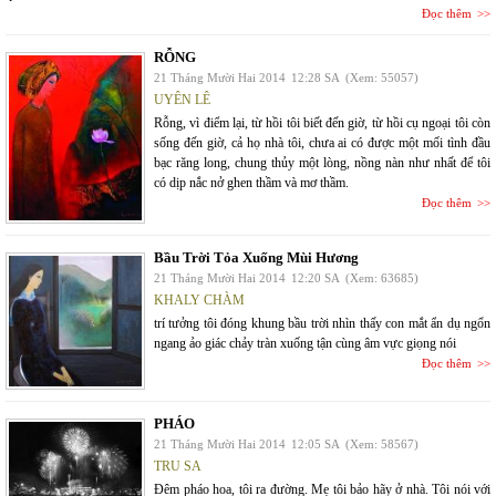
Đọc thêm
RỖNG
21 Tháng Mười Hai 2014
12:28 SA
(Xem: 55057)
UYÊN LÊ
Rỗng, vì điểm lại, từ hồi tôi biết đến giờ, từ hồi cụ ngoại tôi còn
sống đến giờ, cả họ nhà tôi, chưa ai có được một mối tình đầu
bạc răng long, chung thủy một lòng, nồng nàn như nhất để tôi
có dịp nắc nở ghen thầm và mơ thầm.
Đọc thêm
Bầu Trời Tỏa Xuống Mùi Hương
21 Tháng Mười Hai 2014
12:20 SA
(Xem: 63685)
KHALY CHÀM
trí tưởng tôi đóng khung bầu trời nhìn thấy con mắt ẩn dụ ngổn
ngang ảo giác chảy tràn xuống tận cùng âm vực giọng nói
Đọc thêm
PHÁO
21 Tháng Mười Hai 2014
12:05 SA
(Xem: 58567)
TRU SA
Đêm pháo hoa, tôi ra đường. Mẹ tôi bảo hãy ở nhà. Tôi nói với