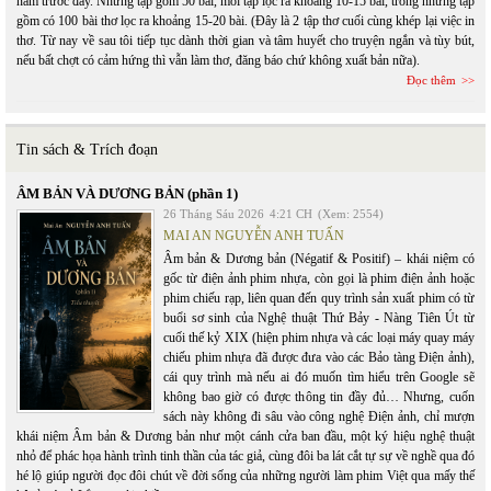
năm trước đây. Những tập gồm 50 bài, mỗi tập lọc ra khoảng 10-15 bài, trong những tập
gồm có 100 bài thơ lọc ra khoảng 15-20 bài. (Đây là 2 tập thơ cuối cùng khép lại việc in
thơ. Từ nay về sau tôi tiếp tục dành thời gian và tâm huyết cho truyện ngắn và tùy bút,
nếu bất chợt có cảm hứng thì vẫn làm thơ, đăng báo chứ không xuất bản nữa).
Đọc thêm
Tin sách & Trích đoạn
ÂM BẢN VÀ DƯƠNG BẢN (phần 1)
26 Tháng Sáu 2026
4:21 CH
(Xem: 2554)
MAI AN NGUYỄN ANH TUẤN
Âm bản & Dương bản (Négatif & Positif) – khái niệm có
gốc từ điện ảnh phim nhựa, còn gọi là phim điện ảnh hoặc
phim chiếu rạp, liên quan đến quy trình sản xuất phim có từ
buổi sơ sinh của Nghệ thuật Thứ Bảy - Nàng Tiên Út từ
cuối thế kỷ XIX (hiện phim nhựa và các loại máy quay máy
chiếu phim nhựa đã được đưa vào các Bảo tàng Điện ảnh),
cái quy trình mà nếu ai đó muốn tìm hiểu trên Google sẽ
không bao giờ có được thông tin đầy đủ… Nhưng, cuốn
sách này không đi sâu vào công nghệ Điện ảnh, chỉ mượn
khái niệm Âm bản & Dương bản như một cánh cửa ban đầu, một ký hiệu nghệ thuật
nhỏ để phác họa hành trình tinh thần của tác giả, cùng đôi ba lát cắt tự sự về nghề qua đó
hé lộ giúp người đọc đôi chút về đời sống của những người làm phim Việt qua mấy thế