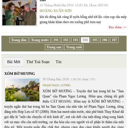
15 Tháng Mười Hai 2014
12:01 SA
(Xem: 60110)
HOÀNG XUÂN SƠN
khi tôi đứng hát cùng lê uyên bỗng nhớ tới lộc cùm cụp râu mép
giọng khàn khào theo em xuống phố trưa nay
Đọc thêm
Trang đầu
Trang trước
191
192
193
194
195
196
197
Trang sau
Trang cuối
Bài Mới
Thư Toà Soạn
Tin
XÓM BỜ MƯƠNG
30 Tháng Bảy 2026
1:56 CH
(Xem: 737)
PHẠM NGỌC LƯƠNG
XÓM BỜ MƯƠNG – Truyện thứ hai trong bộ ba "Tam
Quan" của Phạm Ngọc Lương. Hôm qua, chúng tôi giới
thiệu CÁT HOANG. Hôm nay là XÓM BỜ MƯƠNG –
truyện ngắn thứ hai trong bộ ba Tam Quan của nhà văn trẻ Phạm Ngọc Lương, từng
đăng trên Hợp Lưu số 87 (2006). Hơn hai mươi năm trước, nhà phê bình Thụy Khuê đã
gọi đây là "một câu chuyện cổ tích kinh dị", nơi cái chết của một dòng sông song hành
với sự mục rữa của môi trường, sự tha hóa của con người và số phận bi thảm của một
đứa trẻ. Một truyện ngắn đầy chất thơ, nhưng càng đẹp càng khiến người đọc rùng