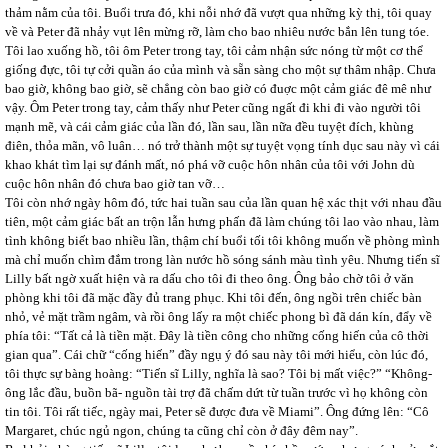
thảm nằm của tôi. Buổi trưa đó, khi nỗi nhớ đã vượt qua những kỳ thị, tôi quay
về và Peter đã nhảy vụt lên mừng rỡ, làm cho bao nhiêu nước bắn lên tung tóe.
Tôi lao xuống hồ, tôi ôm Peter trong tay, tôi cảm nhận sức nóng từ một cơ thể
giống đực, tôi tự cởi quần áo của mình và sẵn sàng cho một sự thâm nhập. Chưa
bao giờ, không bao giờ, sẽ chẳng còn bao giờ có đuợc một cảm giác đê mê như
vậy. Ôm Peter trong tay, cảm thấy như Peter cũng ngất đi khi đi vào người tôi
mạnh mẽ, và cái cảm giác của lần đó, lần sau, lần nữa đều tuyệt đích, khùng
điên, thỏa mãn, vô luân… nó trở thành một sự tuyệt vọng tính dục sau này vì cái
khao khát tìm lại sự đánh mất, nó phá vỡ cuộc hôn nhân của tôi với John dù
cuộc hôn nhân đó chưa bao giờ tan vỡ…
Tôi còn nhớ ngày hôm đó, tức hai tuần sau của lần quan hệ xác thịt với nhau đầu
tiên, một cảm giác bất an trộn lẫn hưng phấn đã làm chúng tôi lao vào nhau, làm
tình không biết bao nhiều lần, thậm chí buổi tối tôi không muốn về phòng mình
mà chỉ muốn chìm đắm trong làn nước hồ sóng sánh màu tình yêu. Nhưng tiến sĩ
Lilly bất ngờ xuất hiện và ra dấu cho tôi đi theo ông. Ông bảo chờ tôi ở văn
phòng khi tôi đã mặc đầy đủ trang phục. Khi tôi đến, ông ngồi trên chiếc bàn
nhỏ, vẻ mặt trầm ngâm, và rồi ông lấy ra một chiếc phong bì đã dán kín, đẩy về
phía tôi: “Tất cả là tiền mặt. Đây là tiền công cho những cống hiến của cô thời
gian qua”. Cái chữ “cống hiến” đầy ngụ ý đó sau này tôi mới hiểu, còn lúc đó,
tôi thực sự bàng hoàng: “Tiến sĩ Lilly, nghĩa là sao? Tôi bị mất việc?” “Không-
ông lắc đầu, buồn bã- nguồn tài trợ đã chấm dứt từ tuần trước vì họ không còn
tin tôi. Tôi rất tiếc, ngày mai, Peter sẽ được đưa về Miami”. Ông đứng lên: “Cô
Margaret, chúc ngủ ngon, chúng ta cũng chỉ còn ở đây đêm nay”.