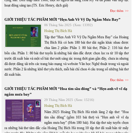
hoạt động sáng tạo.(TS. Eric Henry, dịch giả)
Đọc thêm
GIỚI THIỆU TÁC PHẨM MỚI “Hẹn Anh Về Vỹ Dạ Ngắm Mưa Bay”
06 Tháng Sáu 2025
(Xem: 13392)
Hoàng Thị Bích Hà
Tập thơ “Hẹn Anh Về Vỹ Dạ Ngắm Mưa Bay” của Hoàng
Thị Bích Hà có hơn 180 bài thơ dài ngắn khác nhau được
chia làm 2 phần: Phần 1: 80 bài thơ, Phần 2: 116 bài thơ
bốn câu. Phần 1: 80 bài thơ tuyển là những bài tâm đắc được chọn lọc ra từ 10 tập thơ
trước đã xuất bản và một số bài thơ mới sáng tác trong thời gian gần đây, chưa in nhưng
đã được đăng tải trên các trang báo mạng và website Văn học Nghệ thuật trong và ngoài
nước. Phần 2 là những khổ thơ yêu thích, mỗi bài chỉ chon 4 câu trong số những bài thơ
đã xuất bản.
Đọc thêm
GIỚI THIỆU TÁC PHẨM MỚI “Hoa tím sầu đông” và “Hẹn anh về vĩ dạ
ngắm mưa bay”
29 Tháng Năm 2025
(Xem: 15216)
Hoàng Thị Bích Hà
Năm 2025 Hoàng Thị Bích Hà trình làng 2 tập thơ: “Hoa
tím sầu đông” (gồm 103 bài thơ) và “Hẹn anh về vĩ dạ
ngắm mưa bay” (Hơn 180 bài). Hai tập thơ này tuyển chọn
ra những bài thơ tâm đắc của Hoàng Thị Bích Hà trong 10 tập thơ đã xuất bản từ mấy