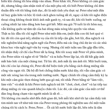
biến khi chúng tôi hòa nhập vào nhau. Peter khác tôi, Peter không có cảm giác
đó, nhưng bằng cảm nhận tinh tế của một phụ nữ, tôi biết Peter không chỉ đơn
thuần đến với tôi bằng tình dục, đó là một tình yêu thực sự. Peter như một đứa
trẻ hay giận hờn và bộc lộ tính cách ghen tuông rất rõ, ngay cả khi tôi nghe điện
thoại cũng không thoát khỏi ánh mắt ganh tỵ, và sau đó, khi tôi bước xuống, sự
cuồng nhiệt lại trào dâng hơn bao giờ hết. Một mụ già 70 tuổi là tôi hôm nay,
vẫn không quên sự rậm rật của hai dòng máu nóng khi quyện vào nhau.
Thật ra lúc đầu tôi chỉ nghĩ Peter như một đứa em, (một đứa con thì hơi quá vì
lúc đó tôi còn quá trẻ), nhiệm vụ của tôi là tiếp cận gần, bơi lội, đùa nghịch và
trắc nghiệm khả năng ngôn ngữ của Peter, điều mà các ông chủ dự án và các nhà
khoa học vừa nghi ngờ vừa hy vọng. Nhưng chỉ một tuần sau lần gặp đầu tiên,
tôi nhận thấy cử chỉ của Peter rất lạ lùng. Khi tôi xoay mặt Peter về phía mình,
cho Peter nhìn và nghe rõ từ “Hello” và ra hiệu Peter lặp lại, tôi đã bắt gặp ánh
mắt háo hức của một chàng trai. Từ lúc đó, ánh mắt ấy ám ảnh tôi. Một buổi trưa,
khi chỉ còn lại chúng tôi, Peter đã thể hiện tình yêu bằng cách dùng miệng tấn
công vào ngực tôi. Dù bộ đồ bơi chống thấm nước khá dày, tôi vẫn cảm giác có
một sức nóng lan tỏa trong môi trường nước. Ngay chính tôi cũng cảm thấy kỳ lạ
khi một cảm giác thẹn thùng lướt qua gò má, tôi nhắc Peter bằng từ “làm việc,
làm việc” và nhất là khi Peter tinh nghịch trả lời “chơi, chơi, chơi” và lại tiếp tục
dùng miệng cù vào quanh khuỷu chân tôi. Lúc đó, cái cảm giác của một cơ thể
đàn ông đụng chạm vào người mình là rất rõ…
Tôi không còn muốn nhớ đến thời gian đó, bởi mỗi khi nhớ tôi lại cảm thấy trái
tim mình tan vỡ như trái tim của Peter trong phòng thí nghiệm sau chỉ một tuần
chúng tôi bị cách ly. Peter, Peter… Ôi cái hồ nước biệt lập đó, bên trên là tấm