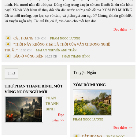
mình. Hai mươi năm đã trôi qua. Dòng sông trong truyện có còn là một ẩn dụ của hôm
nay? Xã hội Việt Nam đã thay đổi đến đâu trước những vấn đề mà XÓM BỜ MƯƠNG
đặt ra: môi trường, bạo lực, sự vô cảm, và phẩm giá con người? Chúng tôi xin giới thiệu
lại truyện ngắn này. Câu trả lời, có lẽ, xin dành cho mỗi bạn đọc.
Đọc thêm
CÁT HOANG
3:34 CH
PHẠM NGỌC LƯƠNG
“THỜI NÀY KHÔNG PHẢI LÀ THỜI CỦA VĂN CHƯƠNG NGHỆ
THUẬT”
10:50 CH
MAI AN NGUYỄN ANH TUẤN
BÃO Ở VÙNG BIÊN
10:23 CH
PHAN THANH BÌNH
Truyện Ngắn
Thơ
XÓM BỜ MƯƠNG
THƠ PHAN THANH BÌNH, MỘT
VÙNG NGÔN NGỮ MỚI.
PHAN
THANH
BÌNH
Đọc
PHẠM NGỌC LƯƠNG
thêm
Đọc thêm
CÁT HOANG
PHẠM NGỌC