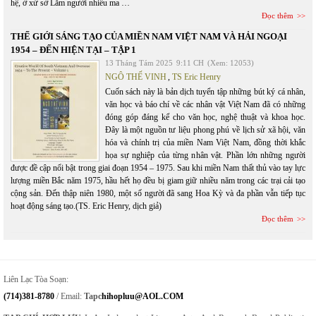
hệ, ở xứ sở Lắm người nhiều ma …
Đọc thêm
THẾ GIỚI SÁNG TẠO CỦA MIỀN NAM VIỆT NAM VÀ HẢI NGOẠI
1954 – ĐẾN HIỆN TẠI – TẬP 1
13 Tháng Tám 2025
9:11 CH
(Xem: 12053)
NGÔ THẾ VINH
,
TS Eric Henry
Cuốn sách này là bản dịch tuyển tập những bút ký cá nhân,
văn học và báo chí về các nhân vật Việt Nam đã có những
đóng góp đáng kể cho văn học, nghệ thuật và khoa học.
Đây là một nguồn tư liệu phong phú về lịch sử xã hội, văn
hóa và chính trị của miền Nam Việt Nam, đồng thời khắc
họa sự nghiệp của từng nhân vật. Phần lớn những người
được đề cập nổi bật trong giai đoạn 1954 – 1975. Sau khi miền Nam thất thủ vào tay lực
lượng miền Bắc năm 1975, hầu hết họ đều bị giam giữ nhiều năm trong các trại cải tạo
cộng sản. Đến thập niên 1980, một số người đã sang Hoa Kỳ và đa phần vẫn tiếp tục
hoạt động sáng tạo.(TS. Eric Henry, dịch giả)
Đọc thêm
Liên Lạc Tòa Soạn:
(714)381-8780
/ Email:
Tapc
Hihopluu@AOL.COM