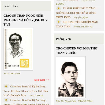
LƯƠNG
Biên Khảo
THÁNH THIÊN NỮ TƯỚNG -
NHỮNG NGƯỜI MẸ TRẦM MÌNH
GIÁO SƯ TRẦN NGỌC NINH
TRÊN SÔNG
Nguyệt Quỳnh
1923 -2025 VÀ ƯỚC VỌNG DUY
KHI TÌNH YÊU NHUỐM MÀU
TÂN
TOAN TÍNH
Hoàng Thị Bích Hà
Phỏng Vấn
TRÒ CHUYỆN VỚI NHÀ THƠ
TRANG CHÂU
NGÔ THẾ VINH
Đọc thêm
Cristoforo Borri Và Ký Sự Đàng
Trong Iii. Quan Khám Lý Trần Đức Hòa
Và Cơ Sở Nước Mặn
THỤY KHUÊ
Cristoforo Borri Và Ký Sự Đàng
Trần Thị Nguyệt Mai
,
TRANG CHÂU
Trong - II. Minh Đức Vương Thái Phi Và