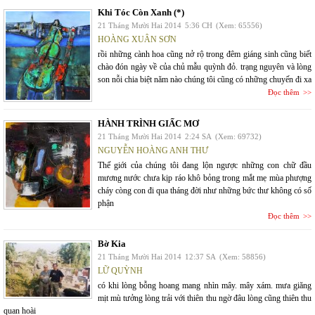
Khi Tóc Còn Xanh (*)
21 Tháng Mười Hai 2014
5:36 CH
(Xem: 65556)
HOÀNG XUÂN SƠN
rồi những cành hoa cũng nở rộ trong đêm giáng sinh cũng biết
chào đón ngày về của chủ mẫu quỳnh đỏ. trạng nguyên và lòng
son nỗi chia biệt năm nào chúng tôi cũng có những chuyến đi xa
Đọc thêm
HÀNH TRÌNH GIẤC MƠ
21 Tháng Mười Hai 2014
2:24 SA
(Xem: 69732)
NGUYỄN HOÀNG ANH THƯ
Thế giới của chúng tôi đang lộn ngược những con chữ đầu
mương nước chưa kịp ráo khô bỏng trong mắt mẹ mùa phượng
cháy còng con đi qua tháng đời như những bức thư không có số
phận
Đọc thêm
Bờ Kia
21 Tháng Mười Hai 2014
12:37 SA
(Xem: 58856)
LỮ QUỲNH
có khi lòng bỗng hoang mang nhìn mây. mây xám. mưa giăng
mịt mù tưởng lòng trải với thiên thu ngờ đâu lòng cũng thiên thu
quan hoài