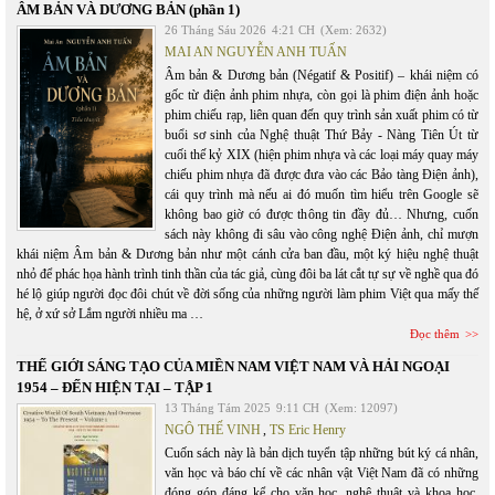
ÂM BẢN VÀ DƯƠNG BẢN (phần 1)
26 Tháng Sáu 2026
4:21 CH
(Xem: 2632)
MAI AN NGUYỄN ANH TUẤN
Âm bản & Dương bản (Négatif & Positif) – khái niệm có
gốc từ điện ảnh phim nhựa, còn gọi là phim điện ảnh hoặc
phim chiếu rạp, liên quan đến quy trình sản xuất phim có từ
buổi sơ sinh của Nghệ thuật Thứ Bảy - Nàng Tiên Út từ
cuối thế kỷ XIX (hiện phim nhựa và các loại máy quay máy
chiếu phim nhựa đã được đưa vào các Bảo tàng Điện ảnh),
cái quy trình mà nếu ai đó muốn tìm hiểu trên Google sẽ
không bao giờ có được thông tin đầy đủ… Nhưng, cuốn
sách này không đi sâu vào công nghệ Điện ảnh, chỉ mượn
khái niệm Âm bản & Dương bản như một cánh cửa ban đầu, một ký hiệu nghệ thuật
nhỏ để phác họa hành trình tinh thần của tác giả, cùng đôi ba lát cắt tự sự về nghề qua đó
hé lộ giúp người đọc đôi chút về đời sống của những người làm phim Việt qua mấy thế
hệ, ở xứ sở Lắm người nhiều ma …
Đọc thêm
THẾ GIỚI SÁNG TẠO CỦA MIỀN NAM VIỆT NAM VÀ HẢI NGOẠI
1954 – ĐẾN HIỆN TẠI – TẬP 1
13 Tháng Tám 2025
9:11 CH
(Xem: 12097)
NGÔ THẾ VINH
,
TS Eric Henry
Cuốn sách này là bản dịch tuyển tập những bút ký cá nhân,
văn học và báo chí về các nhân vật Việt Nam đã có những
đóng góp đáng kể cho văn học, nghệ thuật và khoa học.