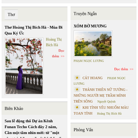
Truyện Ngắn
Thơ
XÓM BỜ MƯƠNG
Thơ Hoàng Thị Bích Hà - Mùa Đi
Qua Ký Ức
Hoàng Thị
Bích Hà
Đọc
thêm
PHẠM NGỌC LƯƠNG
Đọc thêm
CÁT HOANG
PHẠM NGỌC
LƯƠNG
THÁNH THIÊN NỮ TƯỚNG -
NHỮNG NGƯỜI MẸ TRẦM MÌNH
TRÊN SÔNG
Nguyệt Quỳnh
KHI TÌNH YÊU NHUỐM MÀU
Biên Khảo
TOAN TÍNH
Hoàng Thị Bích Hà
Sau lễ động thổ Dự án Kênh
Funan Techo Cách đây 2 năm,
Phỏng Vấn
Cần một tầm nhìn mới: từ "một