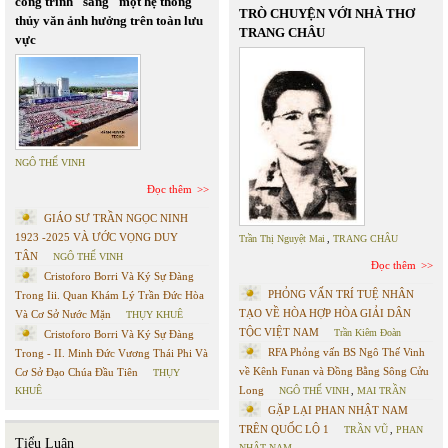
công trình" sang "một hệ thống"
TRÒ CHUYỆN VỚI NHÀ THƠ
thủy văn ảnh hưởng trên toàn lưu
TRANG CHÂU
vực
NGÔ THẾ VINH
Đọc thêm
GIÁO SƯ TRẦN NGỌC NINH
1923 -2025 VÀ ƯỚC VỌNG DUY
Trần Thị Nguyệt Mai
,
TRANG CHÂU
TÂN
NGÔ THẾ VINH
Đọc thêm
Cristoforo Borri Và Ký Sự Đàng
PHỎNG VẤN TRÍ TUỆ NHÂN
Trong Iii. Quan Khám Lý Trần Đức Hòa
TẠO VỀ HÒA HỢP HÒA GIẢI DÂN
Và Cơ Sở Nước Mặn
THỤY KHUÊ
TỘC VIỆT NAM
Trần Kiêm Đoàn
Cristoforo Borri Và Ký Sự Đàng
RFA Phỏng vấn BS Ngô Thế Vinh
Trong - II. Minh Đức Vương Thái Phi Và
về Kênh Funan và Đồng Bằng Sông Cửu
Cơ Sở Đạo Chúa Đầu Tiên
THỤY
Long
KHUÊ
NGÔ THẾ VINH
,
MAI TRẦN
GẶP LẠI PHAN NHẬT NAM
TRÊN QUỐC LỘ 1
TRẦN VŨ
,
PHAN
Tiểu Luận
NHẬT NAM