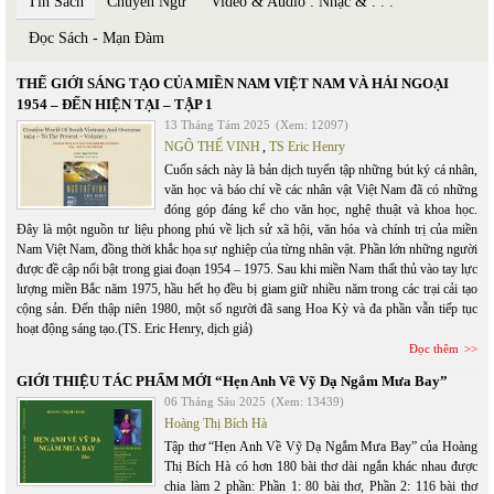
Tin Sách
Chuyển Ngữ
Video & Audio : Nhạc & . . .
Đọc Sách - Mạn Đàm
THẾ GIỚI SÁNG TẠO CỦA MIỀN NAM VIỆT NAM VÀ HẢI NGOẠI
1954 – ĐẾN HIỆN TẠI – TẬP 1
13 Tháng Tám 2025
(Xem: 12097)
NGÔ THẾ VINH
,
TS Eric Henry
Cuốn sách này là bản dịch tuyển tập những bút ký cá nhân,
văn học và báo chí về các nhân vật Việt Nam đã có những
đóng góp đáng kể cho văn học, nghệ thuật và khoa học.
Đây là một nguồn tư liệu phong phú về lịch sử xã hội, văn hóa và chính trị của miền
Nam Việt Nam, đồng thời khắc họa sự nghiệp của từng nhân vật. Phần lớn những người
được đề cập nổi bật trong giai đoạn 1954 – 1975. Sau khi miền Nam thất thủ vào tay lực
lượng miền Bắc năm 1975, hầu hết họ đều bị giam giữ nhiều năm trong các trại cải tạo
cộng sản. Đến thập niên 1980, một số người đã sang Hoa Kỳ và đa phần vẫn tiếp tục
hoạt động sáng tạo.(TS. Eric Henry, dịch giả)
Đọc thêm
GIỚI THIỆU TÁC PHẨM MỚI “Hẹn Anh Về Vỹ Dạ Ngắm Mưa Bay”
06 Tháng Sáu 2025
(Xem: 13439)
Hoàng Thị Bích Hà
Tập thơ “Hẹn Anh Về Vỹ Dạ Ngắm Mưa Bay” của Hoàng
Thị Bích Hà có hơn 180 bài thơ dài ngắn khác nhau được
chia làm 2 phần: Phần 1: 80 bài thơ, Phần 2: 116 bài thơ