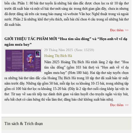
bốn câu. Phần 1: 80 bài thơ tuyển là những bài tâm đắc được chọn lọc ra từ 10 tập thơ
trước đã xuất bản và một số bài thơ mới sáng tác trong thời gian gần đây, chưa in nhưng
đã được đăng tải trên các trang báo mạng và website Văn học Nghệ thuật trong và ngoài
nước. Phần 2 là những khổ thơ yêu thích, mỗi bài chỉ chon 4 câu trong số những bài thơ
đã xuất bản.
Đọc thêm
GIỚI THIỆU TÁC PHẨM MỚI “Hoa tím sầu đông” và “Hẹn anh về vĩ dạ
ngắm mưa bay”
29 Tháng Năm 2025
(Xem: 15259)
Hoàng Thị Bích Hà
Năm 2025 Hoàng Thị Bích Hà trình làng 2 tập thơ: “Hoa
tím sầu đông” (gồm 103 bài thơ) và “Hẹn anh về vĩ dạ
ngắm mưa bay” (Hơn 180 bài). Hai tập thơ này tuyển chọn
ra những bài thơ tâm đắc của Hoàng Thị Bích Hà trong 10 tập thơ đã xuất bản từ mấy
năm trước đây. Những tập gồm 50 bài, mỗi tập lọc ra khoảng 10-15 bài, trong những tập
gồm có 100 bài thơ lọc ra khoảng 15-20 bài. (Đây là 2 tập thơ cuối cùng khép lại việc in
thơ. Từ nay về sau tôi tiếp tục dành thời gian và tâm huyết cho truyện ngắn và tùy bút,
nếu bất chợt có cảm hứng thì vẫn làm thơ, đăng báo chứ không xuất bản nữa).
Đọc thêm
Tin sách & Trích đoạn