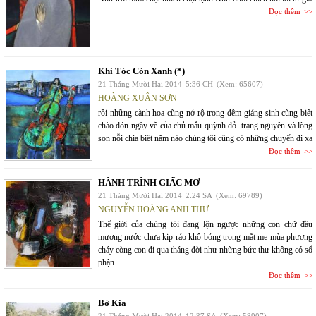
Đọc thêm
Khi Tóc Còn Xanh (*)
21 Tháng Mười Hai 2014
5:36 CH
(Xem: 65607)
HOÀNG XUÂN SƠN
rồi những cành hoa cũng nở rộ trong đêm giáng sinh cũng biết
chào đón ngày về của chủ mẫu quỳnh đỏ. trạng nguyên và lòng
son nỗi chia biệt năm nào chúng tôi cũng có những chuyến đi xa
Đọc thêm
HÀNH TRÌNH GIẤC MƠ
21 Tháng Mười Hai 2014
2:24 SA
(Xem: 69789)
NGUYỄN HOÀNG ANH THƯ
Thế giới của chúng tôi đang lộn ngược những con chữ đầu
mương nước chưa kịp ráo khô bỏng trong mắt mẹ mùa phượng
cháy còng con đi qua tháng đời như những bức thư không có số
phận
Đọc thêm
Bờ Kia