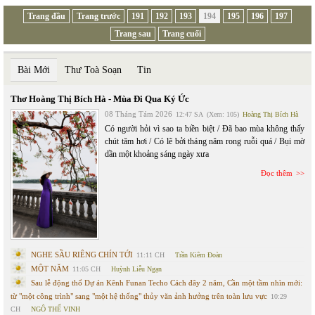
Trang đầu
Trang trước
191
192
193
194
195
196
197
Trang sau
Trang cuối
Bài Mới
Thư Toà Soạn
Tin
Thơ Hoàng Thị Bích Hà - Mùa Đi Qua Ký Ức
08 Tháng Tám 2026
12:47 SA
(Xem: 105)
Hoàng Thị Bích Hà
Có người hỏi vì sao ta biền biệt / Đã bao mùa không thấy
chút tăm hơi / Có lẽ bởi tháng năm rong ruỗi quá / Bụi mờ
dần một khoảng sáng ngày xưa
Đọc thêm
NGHE SẦU RIÊNG CHÍN TỚI
11:11 CH
Trần Kiêm Đoàn
MỘT NĂM
11:05 CH
Huỳnh Liễu Ngạn
Sau lễ động thổ Dự án Kênh Funan Techo Cách đây 2 năm, Cần một tầm nhìn mới:
từ "một công trình" sang "một hệ thống" thủy văn ảnh hưởng trên toàn lưu vực
10:29
CH
NGÔ THẾ VINH