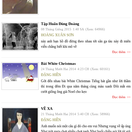
Tập Huấn Đùng Đoàng
08 Tháng Giêng 2015
1:40 SA
(Xem: 64966)
HOÀNG XUÂN SƠN
này anh bạn hồ đồ đừng theo nhau tới sân ga tàu này đi miên
viễn chẳng biết khi mô về
Đọc thêm
Bài White Christmas
24 Tháng Mười Hai 2014
4:23 CH
(Xem: 60161)
ĐẶNG HIỀN
Gởi đến nhau bài White Christmas Tiếng hát gần như lời thầm
thì trong đêm Đi qua năm tháng cùng màu xanh Đôi mắt em
cười giống ông già Noel cho kẹo
Đọc thêm
VỀ XA
21 Tháng Mười Hai 2014
5:40 CH
(Xem: 58966)
ĐẶNG HIỀN
Anh muốn nói một câu gì đó cho em vui Nhưng vụng về ấp úng
Như trời mưa chợt nhiều chợt tạnh Như buổi chiều nói lời từ giã