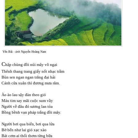
Yên Bái -
ảnh
Nguyễn Hoàng Nam
C
hập chùng đồi núi mây vô ngại
Thênh thang trang giấy nốt nhạc trầm
Bùn sen ngan ngan trăng đại hải
Cánh cửa xuân thì đương mưa râm.
Ào ào lau sậy đàn theo gió
Máu tim say mãi cuộc sum vầy
Người về đâu đó sương lan tỏa
Bồng bềnh vạn pháp trắng đồi mây.
Người bơi qua biển, bơi qua lửa
Bờ bến như lai gió xạc xào
Bát cơm ai thổi thơm từng bữa