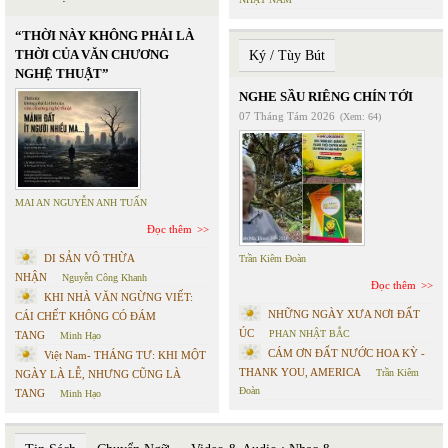
“THỜI NÀY KHÔNG PHẢI LÀ
THỜI CỦA VĂN CHƯƠNG
Ký / Tùy Bút
NGHỆ THUẬT”
NGHE SẦU RIÊNG CHÍN TỚI
07 Tháng Tám 2026
(Xem: 64)
MAI AN NGUYỄN ANH TUẤN
Đọc thêm
DI SẢN VÔ THỪA
Trần Kiêm Đoàn
NHẬN
Nguyễn Công Khanh
Đọc thêm
KHI NHÀ VĂN NGỪNG VIẾT:
NHỮNG NGÀY XƯA NƠI ĐẤT
CÁI CHẾT KHÔNG CÓ ĐÁM
ÚC
PHAN NHẬT BẮC
TANG
Minh Hạo
CÁM ƠN ĐẤT NƯỚC HOA KỲ -
Việt Nam- THÁNG TƯ: KHI MỘT
THANK YOU, AMERICA
Trần Kiêm
NGÀY LÀ LỄ, NHƯNG CŨNG LÀ
Đoàn
TANG
Minh Hạo