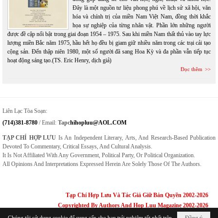
Đây là một nguồn tư liệu phong phú về lịch sử xã hội, văn
hóa và chính trị của miền Nam Việt Nam, đồng thời khắc
họa sự nghiệp của từng nhân vật. Phần lớn những người
được đề cập nổi bật trong giai đoạn 1954 – 1975. Sau khi miền Nam thất thủ vào tay lực
lượng miền Bắc năm 1975, hầu hết họ đều bị giam giữ nhiều năm trong các trại cải tạo
cộng sản. Đến thập niên 1980, một số người đã sang Hoa Kỳ và đa phần vẫn tiếp tục
hoạt động sáng tạo.(TS. Eric Henry, dịch giả)
Đọc thêm
Liên Lạc Tòa Soạn:
(714)381-8780
/ Email:
Tapc
Hihopluu@AOL.COM
TẠP CHÍ HỢP LƯU
Is An Independent Literary, Arts, And Research-Based Publication
Devoted To Commentary, Critical Essays, And Cultural Analysis.
It Is Not Affiliated With Any Government, Political Party, Or Political Organization.
All Opinions And Interpretations Expressed Herein Are Solely Those Of The Authors.
Tạp Chí Hợp Lưu Và Tác Giả Giữ Bản Quyền 2002-2026
Copyrighted By Authors And Hop Luu Magazine 2002-2026