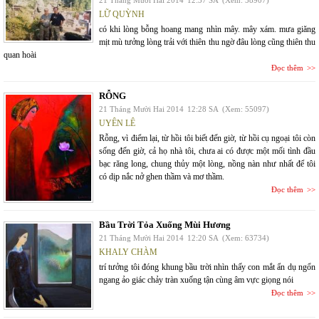
21 Tháng Mười Hai 2014
12:37 SA
(Xem: 58907)
LỮ QUỲNH
có khi lòng bỗng hoang mang nhìn mây. mây xám. mưa giăng
mịt mù tưởng lòng trải với thiên thu ngờ đâu lòng cũng thiên thu
quan hoài
Đọc thêm
RỖNG
21 Tháng Mười Hai 2014
12:28 SA
(Xem: 55097)
UYÊN LÊ
Rỗng, vì điểm lại, từ hồi tôi biết đến giờ, từ hồi cụ ngoại tôi còn
sống đến giờ, cả họ nhà tôi, chưa ai có được một mối tình đầu
bạc răng long, chung thủy một lòng, nồng nàn như nhất để tôi
có dịp nắc nở ghen thầm và mơ thầm.
Đọc thêm
Bầu Trời Tỏa Xuống Mùi Hương
21 Tháng Mười Hai 2014
12:20 SA
(Xem: 63734)
KHALY CHÀM
trí tưởng tôi đóng khung bầu trời nhìn thấy con mắt ẩn dụ ngổn
ngang ảo giác chảy tràn xuống tận cùng âm vực giọng nói
Đọc thêm