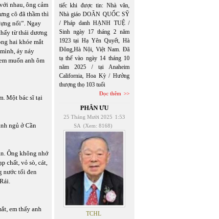
 với nhau, ông cảm
tiếc khi được tin: Nhà văn,
ưng cô đã thầm thì
Nhà giáo DOÃN QUỐC SỸ
đựng nổi”. Ngay
/ Pháp danh HẠNH TUỆ /
Sinh ngày 17 tháng 2 năm
thấy từ thái dương
1923 tại Hạ Yên Quyết, Hà
rong hai khóe mắt
Đông,Hà Nội, Việt Nam. Đã
 mình, áy náy
tạ thế vào ngày 14 tháng 10
, em muốn anh ôm
năm 2025 / tại Anaheim
California, Hoa Kỳ / Hưởng
thượng thọ 103 tuổi
Đọc thêm
. Một bác sĩ tại
PHÂN ƯU
25 Tháng Mười 2025
1:53
ình ngủ ở Cần
SA
(Xem: 8168)
an. Ông không nhớ
p chất, vỏ sò, cát,
g nước tối đen
Rái.
ắt, em thấy anh
TCHL