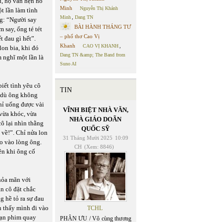
u, họ vẫn hẹn hò
Minh
Nguyễn Thị Khánh
t lần làm tình
Minh
,
Dang TN
ng: “Người say
BÀI HÀNH THÁNG TƯ
 say, ổng té tét
– phổ thơ Cao Vị
 đau gì hết”.
Khanh
CAO VỊ KHANH
,
on bia, khi đó
Dang TN &amp; The Band from
m nghĩ một lần là
Suno AI
iết tình yêu cô
TIN
ó dù ông không
chỉ uống được vài
VĨNH BIỆT NHÀ VĂN,
 vừa khóc, vừa
NHÀ GIÁO DOÃN
ô lại nhìn thằng
QUỐC SỸ
về!”. Chỉ nửa lon
31 Tháng Mười 2025
10:09
ao vào lòng ông.
CH
(Xem: 8846)
ên khi ông cố
hỏa mãn với
n cô đặt chắc
 hề tỏ ra sự đau
n thấy mình đi vào
TCHL
oạn phim quay
PHÂN ƯU / Vô cùng thương