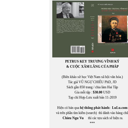
PETRUS KEY TRƯƠNG VĨNH KÝ
& CUỘC XÂM LĂNG CỦA PHÁP
(Biên khảo sử học Việt Nam xã hội văn hóa.)
Tác giả VŨ NGỰ CHIÊU PhD, JD
Sách gần 850 trang / chia làm Hai Tập
Gía mỗi tập :
$30.00
USD
Tạp chí Hợp-Lưu xuất bản 11-2019
Hiện có bán qua
hệ thống phát hành:
LuLu.com
và trên phần tìm kiếm (search) thì đánh vào hàng ch
Chieu Ngu Vu
thì các tựa sách sẽ hiện ra.
***