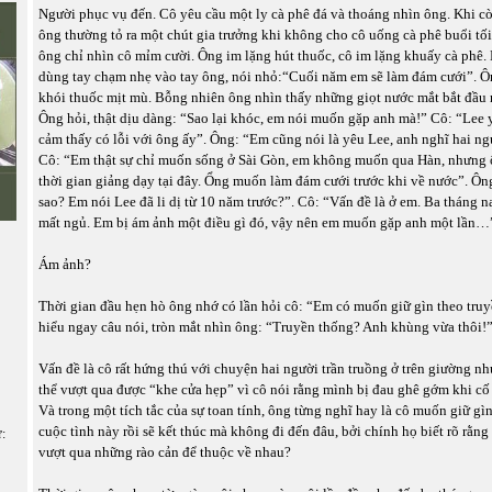
Người phục vụ đến. Cô yêu cầu một ly cà phê đá và thoáng nhìn ông. Khi c
ông thường tỏ ra một chút gia trưởng khi không cho cô uống cà phê buổi tối
ông chỉ nhìn cô mỉm cười. Ông im lặng hút thuốc, cô im lặng khuấy cà phê. 
dùng tay chạm nhẹ vào tay ông, nói nhỏ:“Cuối năm em sẽ làm đám cưới”. Ô
khói thuốc mịt mù. Bỗng nhiên ông nhìn thấy những giọt nước mắt bắt đầu r
Ông hỏi, thật dịu dàng: “Sao lại khóc, em nói muốn gặp anh mà!” Cô: “Lee
cảm thấy có lỗi với ông ấy”. Ông: “Em cũng nói là yêu Lee, anh nghĩ hai n
Cô: “Em thật sự chỉ muốn sống ở Sài Gòn, em không muốn qua Hàn, nhưng 
thời gian giảng dạy tại đây. Ổng muốn làm đám cưới trước khi về nước”. Ôn
sao? Em nói Lee đã li dị từ 10 năm trước?”. Cô: “Vấn đề là ở em. Ba tháng 
mất ngủ. Em bị ám ảnh một điều gì đó, vậy nên em muốn gặp anh một lần…
Ám ảnh?
Thời gian đầu hẹn hò ông nhớ có lần hỏi cô: “Em có muốn giữ gìn theo tru
hiểu ngay câu nói, tròn mắt nhìn ông: “Truyền thống? Anh khùng vừa thôi!”
Vấn đề là cô rất hứng thú với chuyện hai người trần truồng ở trên giường n
thể vượt qua được “khe cửa hẹp” vì cô nói rằng mình bị đau ghê gớm khi cố
Và trong một tích tắc của sự toan tính, ông từng nghĩ hay là cô muốn giữ gìn
cuộc tình này rồi sẽ kết thúc mà không đi đến đâu, bởi chính họ biết rõ rằn
ữ:
vượt qua những rào cản để thuộc về nhau?