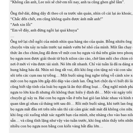
“Không cần anh, Lee nói sẽ chờ em tối nay, anh ta cũng ghen ghê lắm”.
Ông thở dài, đứng dậy đi theo cô ra trước sân quán, nhìn cô cài lại áo khoá
“Chắc đến chết, em cũng không quên được ánh mắt anh!”
“Anh xin lỗi”
“Em về đây, anh đừng ngồi lại quá khuya”
…
Ông trở lại chỗ ngồi của mình nhìn qua hàng rào của quán. Bỗng nhiên ông 
chuyện vừa xảy ra tuần trước tại mảnh vườn bé nhỏ của mình. Một lần chạy
thức ăn cho chim,ông đã đem về một con bọ ngựa và thả trên giàn treo phon
bọ ngựa non được giải thoát từ bịch nilon cào cào, chờ làm mồi cho chim có
nơi ở mới vì vừa được tái sinh. Nó lớn rất nhanh. Chỉ vài tuần là đã ra dáng
hung hăng háu đá. Nhìn nó ông rất vui, đôi khi ông còn tặng nó vài con sâu
sôi trên các cụm rau tự trồng… Một buổi sáng ông nghe tiếng vỗ cánh xòe x
một con bọ ngựa lớn gấp đôi đáp vào cành lan. Ông hơi chột dạ vì biết đó là
cũng biết tập tính của loài bọ ngựa là ăn thịt đồng loại… Ông nghĩ mình ph
ngựa to lớn kia đi nhưng rồi không thực hiện ý định đó… Một vài ngày trôi
chuyện gì xảy ra. Hai con bọ ngựa vẫn ở trên hai giò lan khác nhau và hìn
quan tâm gì nhau cả tháng trời sau đó… Rồi một buổi sáng, khi tưới lan ông
bọ ngựa mất đầu rơi trên nền sân thì cái cảm giác mất mát đã không còn nữa.
khi ông cúi xuống nhặt xác người bạn của mình, nhẹ nhàng cho vào bao nil
sẵn… và cũng tĩnh lặng như vậy vào tuần trước, khi ông nhìn thấy trên nhữn
nhiều con bọ ngựa non bằng con kiến vàng bắt đầu lớn…