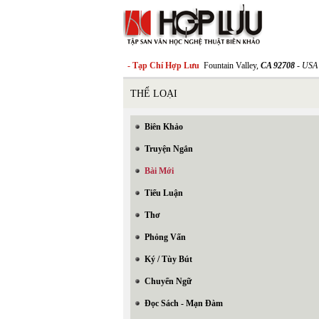
- Tạp Chí Hợp Lưu
Fountain Valley,
CA 92708
- USA
THỂ LOẠI
Biên Khảo
Truyện Ngắn
Bài Mới
Tiểu Luận
Thơ
Phỏng Vấn
Ký / Tùy Bút
Chuyển Ngữ
Đọc Sách - Mạn Đàm