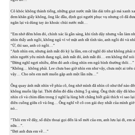
Cô khóc không thành tiếng, những giọt nước mắt lăn dài trên gò má xanh x
đem khăn giấy không, ông lắc đầu, định gọi người phục vụ nhưng cô đã đưa
ngăn lại và dùng tay áo khoác chùi nước mắt…
“Em nhớ đêm hôm đó, chính xác là gần sáng, khi tỉnh dậy nhưng vẫn làm n
nhìn thấy anh ngồi, không ngủ vì vẻ mặt anh rất tỉnh táo, anh ngồi đó và 
“Ừ, thì sao, anh có ngồi…”
“Anh nhìn em, nhưng ánh mắt đó kỳ lạ lắm, em cứ nghĩ đó như không phải 
nhìn người yêu mình đang ngủ, ánh mắt đó, ánh mắt đó… em không thể nói
“Đừng nghĩ ngợi nhiều, đêm đó anh cũng nhìn em ngủ bình thường thôi…”
“Không… không phải. Lee chưa bao giờ nhìn em như vậy, chưa một ai trên 
vậy… Cho nên em mới muốn gặp anh một lần nữa…”
Ông quay ánh mắt nhìn về phía cô, ông nhớ mình đã nhìn cô như thế nào 
không muốn lặp lại. Thời điểm đó đâu chừng 5 g sáng. Ông thức dậy đã kh
nhìn cô và chìm đắm trong ý nghĩ lạ lùng bởi chẳng biết giải thích vì sao lại
điên cuồng giữa cô và ông… Ông nghĩ về cô con gái duy nhất của mình giờ 
nó...
“Thôi em về đây, số điện thoại gọi đến là số mới của em, anh lưu lại đi, em 
nữa…”.
“Đợi anh đưa em về…”