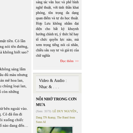
sáng tác văn học và phê bình
nghệ thuật, với tinh thần khai
phóng, tôn trọng đa dạng
quan điểm và tự do học thuật.
Hợp Lưu không nhằm đại
diện cho bất kỳ khuynh
hướng chính trị, ý thức hệ hay
tổ chức quyền lực nào, mà
mặt tiền. Có lần
xem trọng tiếng nói cá nhân,
ng nói tên đường,
chiều sâu suy tư và giá trị của
à không biết sao?
chữ nghĩa
Đọc thêm
n không sáng lắm
hâu đủ màu nhưng
uán mê hoa lan,
Video & Audio :
u chủng loại lan,
Nhạc & . . .
hỉ còn những
NỖI NHỚ TRONG CƠN
MƯA
từ bên ngoài vào.
(Xem: 3573)
LÊ DUY NGUYÊN
,
g. Cô đã ốm đi
Dang TN &amp; The Band from
ồi xuống chiếc
Suno AI
 tố nào đang đến…