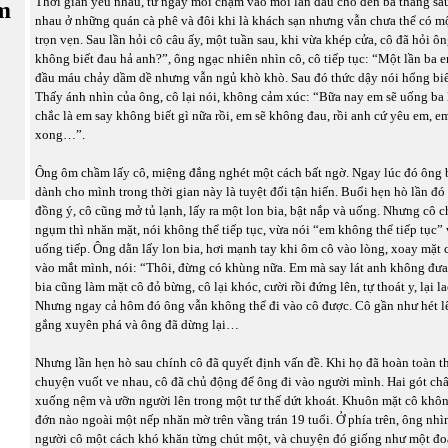
Thời gian yêu nhau, từ ngày môi chạm vào môi lần đầu cho đến ba tháng sa
m
nhau ở những quán cà phê và đôi khi là khách sạn nhưng vẫn chưa thể có mộ
trọn vẹn. Sau lần hỏi cô câu ấy, một tuần sau, khi vừa khép cửa, cô đã hỏi ô
không biết đau hả anh?”, ông ngạc nhiên nhìn cô, cô tiếp tục: “Một lần ba em
đầu máu chảy dầm dề nhưng vẫn ngủ khò khò. Sau đó thức dậy nói hổng biết
Thấy ánh nhìn của ông, cô lại nói, không cảm xúc: “Bữa nay em sẽ uống ba l
chắc là em say không biết gì nữa rồi, em sẽ không đau, rồi anh cứ yêu em, e
xong…”.
Ông ôm chầm lấy cô, miệng đắng nghét một cách bất ngờ. Ngay lúc đó ông b
dành cho mình trong thời gian này là tuyệt đối tận hiến. Buổi hẹn hò lần đ
đồng ý, cô cũng mở tủ lạnh, lấy ra một lon bia, bật nắp và uống. Nhưng cô 
ngụm thì nhăn mặt, nói không thể tiếp tục, vừa nói “em không thể tiếp tục”
uống tiếp. Ông dằn lấy lon bia, hơi mạnh tay khi ôm cô vào lòng, xoay mặt c
vào mắt mình, nói: “Thôi, đừng có khùng nữa. Em mà say lát anh không đưa 
bia cũng làm mặt cô đỏ bừng, cô lại khóc, cười rồi đứng lên, tự thoát y, lại l
Nhưng ngay cả hôm đó ông vẫn không thể đi vào cô được. Cô gần như hét l
gắng xuyên phá và ông đã dừng lại…
Nhưng lần hẹn hò sau chính cô đã quyết định vấn đề. Khi họ đã hoàn toàn t
chuyện vuốt ve nhau, cô đã chủ động để ông đi vào người mình. Hai gót châ
xuống nệm và ưỡn người lên trong một tư thế dứt khoát. Khuôn mặt cô không
đớn nào ngoài một nếp nhăn mờ trên vầng trán 19 tuổi. Ở phía trên, ông nhì
người cô một cách khó khăn từng chút một, và chuyện đó giống như một đ