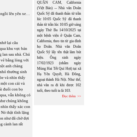
QUẬN CAM, California
(Việt Báo) -- Nhà văn Doãn
c, ngồi lên yên xe…
Quốc Sỹ đã thanh thản từ trần
lúc 10:05 Quốc Sỹ đã thanh
thản từ trần lúc 10:05 giờ sáng
ngày Thứ Ba 14/10/2025 tại
một bệnh viện ở Quận Cam,
California, theo tin từ gia đình
nhớ lại câu
họ Doãn. Nhà văn Doãn
 qua khu vực bán
Quốc Sỹ lấy tên thật làm bút
g lan sau nhà. Chú
hiệu. Ông sinh ngày
 vẻ bằng lòng với
17/02/1923 (nhằm ngày
 một anh chàng
Mùng Hai Tết Quí Hợi) tại xã
 nhỏ thường sinh
Hạ Yên Quyết, Hà Đông,
òe và nhìn thấy
ngoại thành Hà Nội. Như thế,
 một con cái và
nhà văn ra đi khi được 102
ải đuổi con bọ
tuổi, theo tuổi ta là 103.
 qua, vẫn không có
Đọc thêm
h như chúng không
 nhìn thấy xác con
 Nó thật tĩnh lặng
on như đã chờ đợi
g cành lan rất