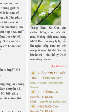
òn hẹn hò nhau,
 nhưng giờ thì
Một lát sau, cô
ng gật đầu, phun
ơi trên má cô.
 yêu em nhiều, em
Tháng Năm, Sài Gòn vừa
gười hợp nhau mà”.
chớm những cơn mưa đầu
ông Lee sắp hết
mùa. Không phải mưa tháng
g: “Có vấn đề gì
Mười Hai… nhưng lạ là, mỗi
nay em hoàn toàn
lần nghe tiếng mưa rơi trên
mái phố, mình lại nhớ đến một
”
bài thơ cũ— như thể ký ức có
mùa riêng của nó.
Đọc thêm
yền thống?”. Cô
KHÔNG TIN ANH NÓI
.
THẬT
LÊ DUY NGUYÊN
,
Dang TN &amp; The Band from
hưng ông lại không
Suno AI
 làm chuyện đó.
NHỊP DỪNG - thơ
 bởi biết rằng
Nguyễn Thị Khánh
g mình không thể
Minh
Nguyễn Thị Khánh Minh
NÉM BUỒN Thơ
Nguyễn Thị Khánh