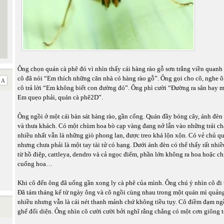
Ông chọn quán cà phê đó vì nhìn thấy cái hàng rào gỗ sơn trắng viền quanh 
cô đã nói “Em thích những căn nhà có hàng rào gỗ”. Ông gọi cho cô, nghe ô
cô trả lời “Em không biết con đường đó”. Ông phì cười “Đường ra sân bay m
Em quẹo phải, quán cà phê2D”.
Ông ngồi ở một cái bàn sát hàng rào, gần cổng. Quán đầy bóng cây, ánh đè
và thưa khách. Có một chùm hoa bò cạp vàng đang nở lẫn vào những trái c
nhiều nhất vẫn là những giò phong lan, được treo khá lộn xộn. Có vẻ chủ q
nhưng chưa phải là một tay tài tử có hạng. Dưới ánh đèn có thể thấy rất nhiề
từ hồ điệp, cattleya, dendro và cả ngọc điểm, phần lớn không ra hoa hoặc c
cuống hoa…
Khi cô đến ông đã uống gần xong ly cà phê của mình. Ông chú ý nhìn cô đi 
Đã tám tháng kể từ ngày ông và cô ngồi cùng nhau trong một quán mì quản
nhiều nhưng vẫn là cái nét thanh mảnh chứ không tiều tụy. Cô điềm đạm ng
ghế đối diện. Ông nhìn cô cười cười bởi nghĩ rằng chẳng có một cơn giông