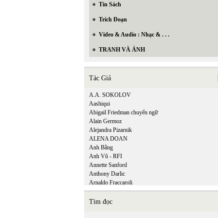
Tin Sách
Trích Đoạn
Video & Audio : Nhạc & . . .
TRANH VÀ ẢNH
Tác Giả
A.A. SOKOLOV
Aashiqui
Abigail Friedman chuyển ngữ
Alain Germoz
Alejandra Pizarnik
ALENA DOAN
Anh Bằng
Anh Vũ - RFI
Annette Sanford
Anthony Darlic
Arnaldo Fraccaroli
Tìm đọc