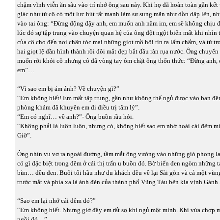
chậm vĩnh viễn ăn sâu vào trí nhớ ông sau này. Khi họ đã hoàn toàn gắn kết
giác như từ cô có một lực hút rất mạnh làm sự sung mãn như dồn dập lên, nh
vào tai ông: “Đừng động đậy anh, em muốn anh nằm im, em sẽ không chịu 
lúc đó sự tập trung vào chuyện quan hệ của ông đột ngột biến mất khi nhìn 
của cô cho đến nơi chân tóc mai những giọt mồ hôi rịn ra lấm chấm, và từ t
hai giọt lệ dần hình thành rồi đôi mắt đẹp bắt đầu ràn rụa nước. Ông chuyển
muốn rời khỏi cô nhưng cô đã vòng tay ôm chặt ông thổn thức: “Đừng anh
em”…
“Vì sao em bị ám ảnh? Về chuyện gì?”
“Em không biết! Em mất tập trung, gần như không thể ngủ được vào ban đêm
phòng khám đã khuyên em đi điều trị tâm lý”.
“Em có nghĩ… về anh?”- Ông buồn rầu hỏi.
“Không phải là luôn luôn, nhưng có, không biết sao em nhớ hoài cái đêm m
Giờ”.
Ông nhìn vu vơ ra ngoài đường, tầm mắt ông vướng vào những giò phong l
có gì đặc biệt trong đêm ở cái thị trấn u buồn đó. Bờ biển đen ngòm những tạ
bùn… đều đen. Buổi tối hầu như du khách đều về lại Sài gòn và cả một vùn
trước mắt và phía xa là ánh đèn của thành phố Vũng Tàu bên kia vịnh Gành 
“Sao em lại nhớ cái đêm đó?”
“Em không biết. Nhưng giờ đây em rất sợ khi ngủ một mình. Khi vừa chợp m
ngồi đó…”