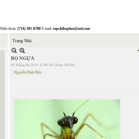
Điện thoại:
(714) 381-8780
E-mail:
tapchihopluu@aol.com
Trang Nhà
BỌ NGỰA
09 Tháng Ba 2014
12:00 SA
(Xem: 60284)
Nguyễn Đình Bổn