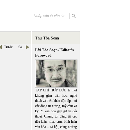
Thư Tòa Soạn
Trước
Sau
Lời Tòa Soạn / Editor’s
Foreword
TẠP CHÍ HỢP LƯU là một
không gian văn học, nghệ
thuật và biên khảo độc lập, nơi
các dòng tư tưởng, mỹ cảm và
ký ức văn hóa gặp gỡ và đối
thoại. Chúng tôi đăng tải các
tiểu luận, khảo cứu, bình luận
văn hóa – xã hội, cùng những