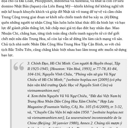
dọa cho cả Đài Loan, Philippines, Indonesia và Australia, và nhất là con cờ siêu
domino Nhật Bản (Japan) của Liên Bang Mỹ—khiến không thể không nghĩ tới
một kế hoạch khuyến khích và giúp đỡ Nhật tái vô trang để tự vệ và cầm chân
Trung Cộng trong giai đoạn sơ khởi nếu chiến tranh thứ ba xảy ra. (4) Đừng
quên những người tự nhận Cộng Sản luôn luôn khai thác đối đa binh lực và bạo
lực để giành phần thắng lợi, bất chấp mọi giá trị đạo đức hay nhân đạo. Mao
Nhuận Chi, chẳng hạn, từng tính toán rằng chiến tranh nguyên tử có thể giết
chết một nửa dân Trung Hoa, số còn lại vẫn sẽ đứng lên làm cách mạng vô sản.
Chủ tịch nhà nước Nhân Dân Cộng Hòa Trung Hoa Tập Cận Bình, so với chủ
tịch Bắc Triều Tiên, cũng chẳng khác biệt nhau bao lăm trong ước muốn sử dựng
bạo lực.
3. Chính Đạo, Hồ Chí Minh: Con người & Huyền thoại, Tập
II:1925-1945; [Houston: Văn Hoá, 1993], tr 77-78, 81-84,
104-116; Nguyễn Vĩnh Châu, “Phỏng vấn sử gia Vũ Ngự
Chiêu về Hồ Chí Minh;” [website hopluu.net [2009] (có phụ
bản văn khố trường Quốc Học về Nguyễn Sinh Côn) và
vietnamvanhien.net]
4. Xem thêm Nguyên Vũ Vũ Ngự Chiêu, “Đất đai Việt Nam bị
Trung Hoa Nhân Dân Cộng Hòa Xâm Chiếm;” Hợp Lưu
Magazine (Fountain Valley, CA), No. 105 (5-6/2009), tr. 5-32,
và, “Chuyến Cầu Viện bí mật năm 1950.” [website hopluu.net
và vietnamvanhien.net]; La souveraineté incontestable de la
Chine (Beijing: 30 janvier 1980), Annex 2. Chúng tôi mượn ý