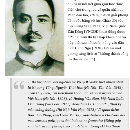
qui tụ sự nối kết giữa giới học thức,
điền chủ trung lưu và quân nhân do
Pháp đào tạo, với mục đích giải phóng
đất nước bằng võ lực. Chào đời vào
dịp Giáng Sinh 1927, Việt Nam Quốc
Dân Đảng [VNQDĐ] hoạt động được
hơn hai năm thì bị Pháp khám phá và
hủy diệt sau nỗ lực bi hùng vào đầu
năm Canh Ngọ (1930), lưu lại một
gương sáng lịch sử “không thành công
thì thành nhân.” (1)
1. Ba tác phẩm Việt ngữ nói về VNQDĐ được biết nhiều nhất
là Nhượng Tống, Nguyễn Thái Học (Hà Nội: Tân Việt, 1949);
Trần Huy Liệu, Tài liệu tham khảo lịch sử cách mạng cận đại
Việt Nam (Hà Nội: 1958); và Hoàng Văn Đào, Việt Nam Quốc
Dân Đảng (Sài Gòn: 1971). Xem thêm Lê Tùng Sơn, Nhật ký
một chặng đường (Hà Nội: Văn Học, 1978). Về quan điểm
thực dân Pháp, xem Louis Marty, Contribution à l'histoire des
mouvements politiques de l'Indochine francaise [Đóng góp
vào lịch sử các phong trào chính trị tại Đông Dương thuộc