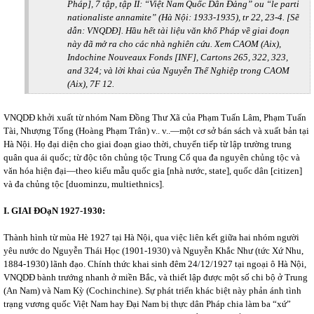
Pháp], 7 tập, tập II: “Việt Nam Quốc Dân Đảng” ou “le parti
nationaliste annamite” (Hà Nội: 1933-1935), tr 22, 23-4. [Sẽ
dẫn: VNQDĐ]. Hầu hết tài liệu văn khố Pháp về giai đoạn
này đã mở ra cho các nhà nghiên cứu. Xem CAOM (Aix),
Indochine Nouveaux Fonds [INF], Cartons 265, 322, 323,
and 324; và lời khai của Nguyễn Thế Nghiệp trong CAOM
(Aix), 7F 12.
VNQDĐ khởi xuất từ nhóm Nam Đồng Thư Xã của Phạm Tuấn Lâm, Phạm Tuấn
Tài, Nhượng Tống (Hoàng Phạm Trân) v.. v..—một cơ sở bán sách và xuất bản tại
Hà Nội. Họ đại diện cho giai đoạn giao thời, chuyển tiếp từ lập trường trung
quân qua ái quốc; từ độc tôn chủng tộc Trung Cổ qua đa nguyên chủng tộc và
văn hóa hiện đại—theo kiểu mẫu quốc gia [nhà nước, state], quốc dân [citizen]
và đa chủng tộc [duominzu, multiethnics].
I. GIAI ĐOạN 1927-1930:
Thành hình từ mùa Hè 1927 tại Hà Nội, qua việc liên kết giữa hai nhóm người
yêu nước do Nguyễn Thái Học (1901-1930) và Nguyễn Khắc Như (tức Xứ Nhu,
1884-1930) lãnh đạo. Chính thức khai sinh đêm 24/12/1927 tại ngoại ô Hà Nội,
VNQDĐ bành trướng nhanh ở miền Bắc, và thiết lập được một số chi bộ ở Trung
(An Nam) và Nam Kỳ (Cochinchine). Sự phát triển khác biệt này phản ánh tình
trạng vương quốc Việt Nam hay Đại Nam bị thực dân Pháp chia làm ba “xứ”