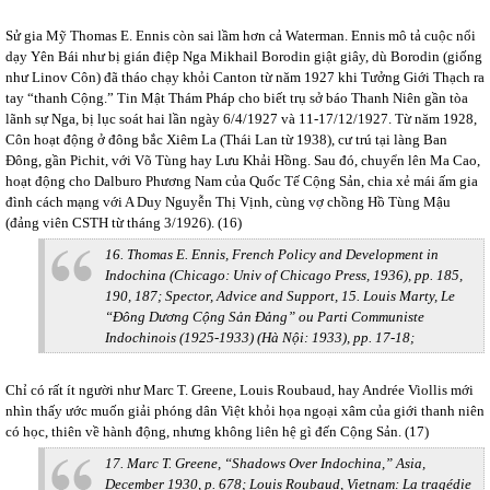
Sử gia Mỹ Thomas E. Ennis còn sai lầm hơn cả Waterman. Ennis mô tả cuộc nổi
dạy Yên Bái như bị gián điệp Nga Mikhail Borodin giật giây, dù Borodin (giống
như Linov Côn) đã tháo chạy khỏi Canton từ năm 1927 khi Tưởng Giới Thạch ra
tay “thanh Cộng.” Tin Mật Thám Pháp cho biết trụ sở báo Thanh Niên gần tòa
lãnh sự Nga, bị lục soát hai lần ngày 6/4/1927 và 11-17/12/1927. Từ năm 1928,
Côn hoạt động ở đông bắc Xiêm La (Thái Lan từ 1938), cư trú tại làng Ban
Đông, gần Pichit, với Võ Tùng hay Lưu Khải Hồng. Sau đó, chuyển lên Ma Cao,
hoạt động cho Dalburo Phương Nam của Quốc Tế Cộng Sản, chia xẻ mái ấm gia
đình cách mạng với A Duy Nguyễn Thị Vịnh, cùng vợ chồng Hồ Tùng Mậu
(đảng viên CSTH từ tháng 3/1926). (16)
16. Thomas E. Ennis, French Policy and Development in
Indochina (Chicago: Univ of Chicago Press, 1936), pp. 185,
190, 187; Spector, Advice and Support, 15. Louis Marty, Le
“Đông Dương Cộng Sản Đảng” ou Parti Communiste
Indochinois (1925-1933) (Hà Nội: 1933), pp. 17-18;
Chỉ có rất ít người như Marc T. Greene, Louis Roubaud, hay Andrée Viollis mới
nhìn thấy ước muốn giải phóng dân Việt khỏi họa ngoại xâm của giới thanh niên
có học, thiên về hành động, nhưng không liên hệ gì đến Cộng Sản. (17)
17. Marc T. Greene, “Shadows Over Indochina,” Asia,
December 1930, p. 678; Louis Roubaud, Vietnam: La tragédie