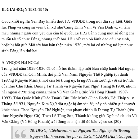
II. GIAI ĐOạN 1931-1940:
Cuộc khởi nghĩa Yên Báy khiến thực lực VNQDĐ trong nội địa suy kiệt. Giữa
lúc Pháp và cộng sự viên bản xứ như Cung Đình Vận, Vi Văn Định v.. v.. tắm
máu những người con yêu quí của tổ quốc, Lê Hữu Cảnh cùng một số đồng chí
muốn tái tổ chức Đảng, nhưng thất bại. Hầu hết cán bộ lãnh đạo đều hy sinh,
hoặc bị bắt giữ. Mãi tới hậu bán thập niên 1930, mới lại có những nỗ lực phục
sinh Đảng lần thứ hai.
A. VNQDĐ HảI NGOạI:
Trong hai năm 1929-1930 đã có nỗ lực thành lập một Ban chấp hành Hải ngoại
của VNQDĐ tại Côn Minh, thủ phủ Vân Nam. Nguyễn Thế Nghiệp (bí danh
Trương Nguyên Minh), một cán bộ trung ủy, là người chủ xướng, với sự trợ lực
của Đào Chu Khải, Dương Tự Thành và Nguyễn Kim Ngữ. Tháng 9/1930, nhóm
hải ngoại được tăng cường thêm Vũ Văn Giảng (tức Vũ Hồng Khanh, 1907-
1993), Trần Quốc Kính (Giáo Tuân), Bùi Đức Minh (Giáo Hạch), Đội Tháp v.. v...
Tháng 5/1931, Nguyễn Kim Ngữ đột ngột bị ám sát. Vụ này có nhiều giả thuyết
khác nhau. Theo Nguyễn Thế Nghiệp, thủ phạm chính là Dương Tự Thành (tên
thực Nguyễn Ngọc Cừ). Theo Lê Tùng Sơn, Thành không giết Ngữ mà chỉ do Vũ
Văn Giảng (Vũ Hồng Khanh) xúi đứng ra nhận tội để bảo vệ cơ sở. (20)
20. DPSG, “Déclarations de Nguyen The Nghiep dit Truong
Nguyen Minh receuillies par la DSG;” CAOM [Aix], Gougal,