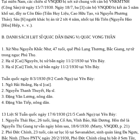
Tại miền Nam, các chiến sĩ VNQDĐ bị xét xử chung với cán bộ VNKMTNH
(Cộng Sản) từ ngày 15/7/1930. Ngày 18/7, ba [3] cán bộ VNQDĐ bị kết án 5 năm
khổ sai, đầy ra Côn Đảo (Trần Huy Liệu, Cao Hữu Tạo, và Nguyễn Phương
Thảo). Sáu [6] người khác bị án từ 2 tới 4 năm, nhốt tại Hà Tiên (Nguyễn Hào
[Hòa] Hiệp, v.. v..).
B. DANH SÁCH LIệT SĨ QUốC DÂN ĐảNG Vị QUốC VONG THÂN
1. Xứ Nhu Nguyễn Khắc Như, 47 tuổi, quê Phủ Lạng Thương, Bắc Giang, tự tử
trong ngục Phú Thọ.
2. Hạ sĩ [Cai] Nguyên, bị xử bắn ngày 11/2/1930 tại Yên Báy.
3. Hạ sĩ [Cai] Tính, bị xử bắn ngày 11/2/1930 tại Yên Báy.
Tuẫn quốc ngày 8/3/1930 (9/2 Canh Ngọ) tại Yên Báy:
1. Ngô Hải Hoằng, Hạ sĩ [cai].
2. Nguyễn Thanh Thuyết, Hạ sĩ.
3. Đặng Văn Lương, nông dân.
4. Đặng Văn Tiếp, nông dân.
13 Liệt Sĩ Tuẫn quốc ngày 17/6/1930 (21/5 Canh Ngọ) tại Yên Báy:
1. Nguyễn Thái Học, 26 tuổi, làng Cổ Am, Vĩnh Bảo, Hải Dương. Hôn thê là
Nguyễn Thị Giang tự vẫn ngày hôm sau, 18/6/1930. (Marty, VNQDĐ, p. 21)
2. Phó Đức Chính, 23 tuổi, cán sự lục lộ tại Savanakhet, sinh quán làng Đa Ngưu,
Bắc Ninh. [Theo PNTV, ngày 20/2/1930, Phó Đức Chính cũng bị bắt ở Sơn Tây,