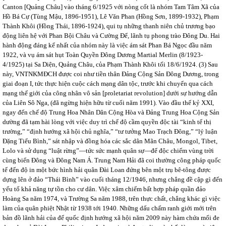
Canton [Quảng Châu] vào tháng 6/1925 với nòng cốt là nhóm Tam Tâm Xã của
Hồ Bá Cự (Tùng Mậu, 1896-1951), Lê Văn Phan (Hồng Sơn, 1899-1932), Phạm
Thành Khôi (Hồng Thái, 1896-1924), qui tụ những thanh niên chủ trương bạo
động liên hệ với Phan Bội Châu và Cường Để, lãnh tụ phong trào Đông Du. Hai
hành động đáng kể nhất của nhóm này là việc ám sát Phan Bá Ngọc đầu năm
1922, và vụ ám sát hụt Toàn Quyền Đông Dương Martial Merlin (8/1923-
4/1925) tại Sa Diện, Quảng Châu, của Phạm Thành Khôi tối 18/6/1924. (3) Sau
này, VNTNKMĐCH được coi như tiền thân Đảng Cộng Sản Đông Dương, trong
giai đoạn I, tức thực hiện cuộc cách mạng dân tộc, trước khi chuyển qua cách
mạng thế giới của công nhân vô sản [proletariat revolution] dưới sự hướng dẫn
của Liên Sô Nga, (đã ngừng hiện hữu từ cuối năm 1991). Vào đầu thế kỷ XXI,
ngay đến chế độ Trung Hoa Nhân Dân Cộng Hòa và Đảng Trung Hoa Cộng Sản
dường đã tạm hài lòng với việc duy trì chế độ cầm quyền độc tài “kinh tế thị
trường,” “định hướng xã hội chủ nghĩa,” “tư tưởng Mao Trạch Đông,” “lý luận
Đặng Tiểu Bình,” sát nhập và đồng hóa các sắc dân Mãn Châu, Mongol, Tibet,
Lolo và sử dụng “luật rừng”—tức sức mạnh quân sự—để độc chiếm vùng trời
cùng biển Đông và Đông Nam Á. Trung Nam Hải đã coi thường công pháp quốc
tế đến độ in một bức hình hải quân Đài Loan đứng bên một trụ bê-tông được
dựng lên ở đảo “Thái Bình” vào cuối tháng 12/1946, nhưng chẳng đề cập gì đến
yếu tố khả năng tự tồn cho cư dân. Việc xâm chiếm bất hợp pháp quần đảo
Hoàng Sa năm 1974, và Trường Sa năm 1988, trên thực chất, chẳng khác gì việc
làm của quân phiệt Nhật từ 1938 tới 1940. Những dấu chấm ranh giới mới trên
bản đồ lãnh hải của đế quốc định hướng xã hội năm 2009 này hàm chứa mối đe