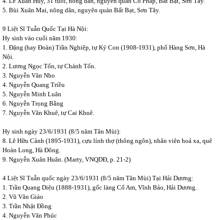
4. Lê Xuân Huy, 31 tuổi, nông dân, nguyên quán Cổ Pháp, Bất Bạt, Sơn Tây.
5. Bùi Xuân Mai, nông dân, nguyên quán Bất Bạt, Sơn Tây.
9 Liệt Sĩ Tuẫn Quốc Tại Hà Nội:
Hy sinh vào cuối năm 1930:
1. Đặng (hay Đoàn) Trần Nghiệp, tự Ký Con (1908-1931), phố Hàng Sơn, Hà
Nội.
2. Lương Ngọc Tốn, tự Chánh Tốn.
3. Nguyễn Văn Nho
4. Nguyễn Quang Triều
5. Nguyễn Minh Luân
6. Nguyễn Trọng Bằng
7. Nguyễn Văn Khuê, tự Cai Khuê.
Hy sinh ngày 23/6/1931 (8/5 năm Tân Mùi):
8. Lê Hữu Cảnh (1895-1931), cựu lính thợ (thông ngôn), nhân viên hoả xa, quê
Hoàn Long, Hà Đông.
9. Nguyễn Xuân Huân. (Marty, VNQDĐ, p. 21-2)
4 Liệt Sĩ Tuẫn quốc ngày 23/6/1931 (8/5 năm Tân Mùi) Tại Hải Dương:
1. Trần Quang Diệu (1888-1931), gốc làng Cổ Am, Vĩnh Bảo, Hải Dương.
2. Vũ Văn Giáo
3. Trần Nhật Đồng
4. Nguyễn Văn Phúc