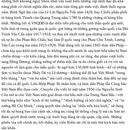
những thời khoảng nguy khốn nhất vẫn xuất hiện những cấp lãnh đạo đủ khả
năng phất cờ chính nghĩa dân tộc, mòn trán lỏng gót mưu việc đánh đuổi ngoại
xâm. Bình Ngô đại cáo của Lê Lợi-Nguyễn Trãi năm 1428, hay Chiếu phân phối
tù hàng binh Thanh của Quang Trung năm 1789 là những chứng từ hùng hồn
nhất. Những liệt sĩ VNQDĐ là đại diện tiền phong cho tinh thần quốc gia mới,
biến thái từ trung quân qua ái quốc, gợi hứng từ những gương tuẫn quốc của Đội
Trịnh Văn Cấn năm 1917-1918, và đun sôi nhiệt tình qua những cuộc tranh đấu
trả tự do cho Phan Bội Châu, hay làm lễ quốc tang cho Phan Chu Trinh, Lương
Văn Can trong hai năm 1925-1926. Thật đáng tiếc là năm 1945 thực dân Pháp—
chưa kịp qua khỏi tình trạng ốc không tha nổi mình ốc sau hơn bốn năm bị Nazi
chiếm đóng—vội kiêu căng, háu đói mang phi cơ, xe tăng, đại pháo vượt biển
sang Đông Dương, những tưởng sẽ thêm một lần tự do chém giết và vơ vét tài
nguyên về làm giàu cho mẫu quốc. Ai ngờ hơn 150,000 tinh binh—kể cả những
đơn vị huyền thoại Nhảy Dù và Lê-dương—không thể đả bại Việt Minh “trong
bốn tháng,” hay “vài ba năm,” mà cuối cùng đành chịu thảm bại, đưa đến sự sụp
đổ của cả đế quốc Liên Hiệp Pháp. Bi thảm hơn, cả thực dân Pháp lẫn Cộng Sản
Việt Nam đều thua cuộc. Chuyến cầu viện bí mật năm 1950 của Nguyễn Sinh
Côn mở ra cho Việt Nam một giai đoạn chư hầu mới của Trung Nam Hải—với
thứ bảng hiệu như “kinh tế thị trường,” “định hướng xã hội chủ nghĩa,” và “tư
tưởng Hồ Chí Minh;” cùng quyết tâm chống lại “diễn tiến hòa bình,” sử dụng
tối đa sự hung bạo của cảnh sát, công an, cùng hệ thống công lý mà các bản án
được quyết định trước trong các buổi họp đảng từ cấp quận, cấp tỉnh. Những
phiên tòa với chính án, bồi thẩm, ủy viên Kiểm sát chỉ là một thứ kịch bản trên
sân khấu.