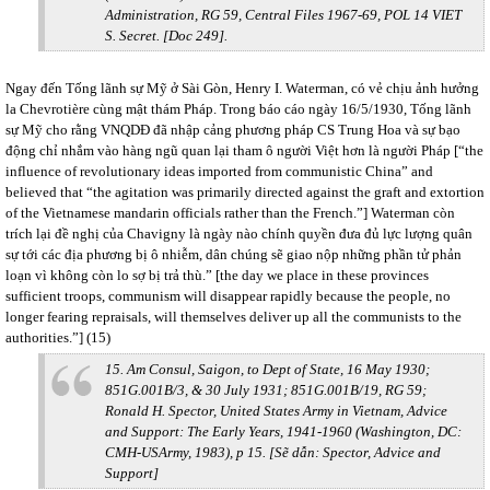
Administration, RG 59, Central Files 1967-69, POL 14 VIET
S. Secret. [Doc 249].
Ngay đến Tống lãnh sự Mỹ ở Sài Gòn, Henry I. Waterman, có vẻ chịu ảnh hưởng
la Chevrotière cùng mật thám Pháp. Trong báo cáo ngày 16/5/1930, Tống lãnh
sự Mỹ cho rằng VNQDĐ đã nhập cảng phương pháp CS Trung Hoa và sự bạo
động chỉ nhắm vào hàng ngũ quan lại tham ô người Việt hơn là người Pháp [“the
influence of revolutionary ideas imported from communistic China” and
believed that “the agitation was primarily directed against the graft and extortion
of the Vietnamese mandarin officials rather than the French.”] Waterman còn
trích lại đề nghị của Chavigny là ngày nào chính quyền đưa đủ lực lượng quân
sự tới các địa phương bị ô nhiễm, dân chúng sẽ giao nộp những phần tử phản
loạn vì không còn lo sợ bị trả thù.” [the day we place in these provinces
sufficient troops, communism will disappear rapidly because the people, no
longer fearing repraisals, will themselves deliver up all the communists to the
authorities.”] (15)
15. Am Consul, Saigon, to Dept of State, 16 May 1930;
851G.001B/3, & 30 July 1931; 851G.001B/19, RG 59;
Ronald H. Spector, United States Army in Vietnam, Advice
and Support: The Early Years, 1941-1960 (Washington, DC:
CMH-USArmy, 1983), p 15. [Sẽ dẫn: Spector, Advice and
Support]