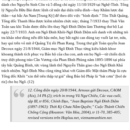
dành cho Nguyễn Sinh Côn và 5 đồng chí ngày 11/10/1929 tại Nghệ-Tĩnh. Tổng
lý Nguyễn Hữu Bài được lệnh cử một đại diện triều đình—hay Khâm lược đại
thần—tại bắc An Nam [Trung Kỳ] để theo dõi việc “bình định.” Tôn Thất Quảng,
Tổng đốc Thanh Hóa được kiêm nhiệm chức này; tháng 7/1933 thay Thái Văn
Toản sau khi Toản được điều lên thay Ngô Đình Diệm làm Thương thư bộ Lại
ngày 22/7/1933. Anh em Ngô Đình Khôi-Ngô Đình Diệm nổi danh với những trò
tra khảo như dùng nến đốt hậu môn, hay bắt nghi can dùng tay vuốt lạt tre, nứa,
hay quì trên vỏ mít ở Quảng Trị rồi Phan Rang. Trong thư gửi Toàn quyền Jean
Decoux ngày 21/8/1944, Giám mục Ngô Đình Thục từng kiêu hãnh khoe
khoang thành tích phục vụ Bảo hộ của cha con, anh em họ Ngô—từ chiến dịch
truy diệt phong trào Cần Vương của Phan Đình Phùng năm 1895-1896 tại phía
tây bắc Quảng Bình, tức vùng lãnh thổ Nguyễn Thân giao cho Ngô Đình Khả
trách nhiệm. Ngô Đình Nhu cũng từng khai với Giám đốc Mật thám Pháp là cựu
Tổng đốc Khôi “xin thề trên thập tự giá” rằng Bảo hộ Pháp là “bát cơm” [bol de
riz] cho họ Ngô. (12)
12. Công điện ngày 20/8/1944, Arnoux gửi Decoux, CAOM
(Aix), 14 PA (2); trích in trong Vũ Ngự Chiêu, Các vua cuối,
tập III, tr 856; Chính Đạo, “Jean Baptiste Ngô Đình Diệm
(1897-1963): Thời Kỳ Chưa Nắm Quyền;” Cuộc Thánh Chiến
Chống Cộng (Houston: Văn Hóa, 2004), tr 11-70, 385-405;
revised versions trên Hopluu.net, vietnamvanhien.net.