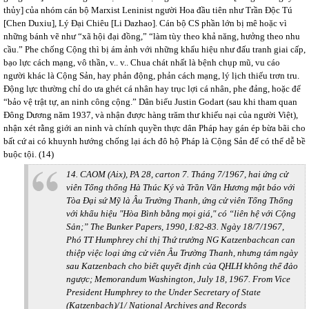
thủy] của nhóm cán bộ Marxist Leninist người Hoa đầu tiên như Trần Độc Tú
[Chen Duxiu], Lý Đại Chiêu [Li Dazhao]. Cán bộ CS phần lớn bị mê hoặc vì
những bánh vẽ như “xã hội đại đồng,” “làm tùy theo khả năng, hưởng theo nhu
cầu.” Phe chống Cộng thì bị ám ảnh với những khẩu hiệu như đấu tranh giai cấp,
bạo lực cách mạng, vô thần, v.. v.. Chua chát nhất là bệnh chụp mũ, vu cáo
người khác là Cộng Sản, hay phản động, phản cách mạng, lý lịch thiếu trơn tru.
Động lực thường chỉ do ưa ghét cá nhân hay trục lợi cá nhân, phe đảng, hoặc để
“bảo vệ trật tự, an ninh công cộng.” Dân biểu Justin Godart (sau khi tham quan
Đông Dương năm 1937, và nhận được hàng trăm thư khiếu nại của người Việt),
nhận xét rằng giới an ninh và chính quyền thực dân Pháp hay gán ép bừa bãi cho
bất cứ ai có khuynh hướng chống lại ách đô hộ Pháp là Cộng Sản để có thể dễ bề
buộc tội. (14)
14. CAOM (Aix), PA 28, carton 7. Tháng 7/1967, hai ứng cử
viên Tổng thống Hà Thúc Ký và Trần Văn Hương mật báo với
Tòa Đại sứ Mỹ là Âu Trường Thanh, ứng cử viên Tổng Thống
với khẩu hiệu "Hòa Bình bằng mọi giá," có “liên hệ với Cộng
Sản;” The Bunker Papers, 1990, I:82-83. Ngày 18/7/1967,
Phó TT Humphrey chỉ thị Thứ trưởng NG Katzenbachcan can
thiệp việc loại ứng cử viên Âu Trường Thanh, nhưng tám ngày
sau Katzenbach cho biết quyết định của QHLH không thể đảo
ngược; Memorandum Washington, July 18, 1967. From Vice
President Humphrey to the Under Secretary of State
(Katzenbach)/1/ National Archives and Records