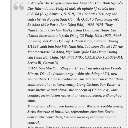
5. Nguyễn Thế Truyền—cháu nội Tuần phủ Thái Bình Nguyễn
Duy Hàn—du học Pháp từ nhỏ, tốt nghiệp kỹ sư hóa học.
(CAOM (Aix), Amiraux, 51519). Từ 1920 tới 1924, hợp tác
chặt chẽ với Nguyễn Sinh Côn [Ái Quấc] ở Paris trong việc
ấn hành tờ Le Paria (Lao Động Báo). 1924-1925: Thay
Nguyễn Sinh Côn làm Thư ký Công Đoàn Liên Thuộc Địa
(Union Intercoloniale) của Đảng CS Pháp. Năm 1925, thành
lập đảng Việt Nam Độc Lập. Cờ nền vàng, 5 sao đỏ. Tháng
1/1926, xuất bản báo Việt Nam Hồn. Toà soạn đặt tại 127 rue
Montparnasse Có đăng, Việt Nam Quốc Dân Đảng Cương
của Phan Bội Châu. (AN, F7/13405; CAOM (Aix), SLOTFOM,
Series III, Carton 3).
[1924: San Min You [Zhu] I = Three Principles of the People:
Min zu: Dân tộc [minzu tongyi= dân tộc thống nhất]; new
nationalism: Chinese traditionalism. A territorial rather than
ethnic/racial or cultural entity. Liang Qichao, Sun Yatsen, a
more inclusive and pluralistic concept of China. e.g., wuzu
conghe; assimilation rather than collaboration, a Zhonghua
minzu.
Min ch’uan, Dân quyền [democracy]; Western republicanism;
Swiss doctrine of initiative, referendum, election; Soviet
democratic centralism, Chinese ideas of examination and
control.
Min sheng, Dân sinh [people’s livelihood, social economic]]