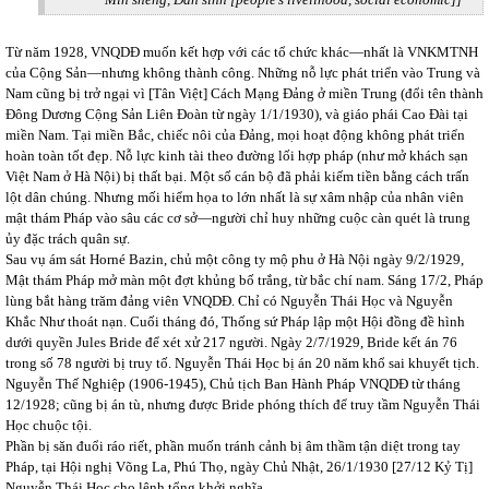
Từ năm 1928, VNQDĐ muốn kết hợp với các tổ chức khác—nhất là VNKMTNH
của Cộng Sản—nhưng không thành công. Những nỗ lực phát triển vào Trung và
Nam cũng bị trở ngại vì [Tân Việt] Cách Mạng Đảng ở miền Trung (đổi tên thành
Đông Dương Cộng Sản Liên Đoàn từ ngày 1/1/1930), và giáo phái Cao Đài tại
miền Nam. Tại miền Bắc, chiếc nôi của Đảng, mọi hoạt động không phát triển
hoàn toàn tốt đẹp. Nỗ lực kinh tài theo đường lối hợp pháp (như mở khách sạn
Việt Nam ở Hà Nội) bị thất bại. Một số cán bộ đã phải kiếm tiền bằng cách trấn
lột dân chúng. Nhưng mối hiểm họa to lớn nhất là sự xâm nhập của nhân viên
mật thám Pháp vào sâu các cơ sở—người chỉ huy những cuộc càn quét là trung
ủy đặc trách quân sự.
Sau vụ ám sát Horné Bazin, chủ một công ty mộ phu ở Hà Nội ngày 9/2/1929,
Mật thám Pháp mở màn một đợt khủng bố trắng, từ bắc chí nam. Sáng 17/2, Pháp
lùng bắt hàng trăm đảng viên VNQDĐ. Chỉ có Nguyễn Thái Học và Nguyễn
Khắc Như thoát nạn. Cuối tháng đó, Thống sứ Pháp lập một Hội đồng đề hình
dưới quyền Jules Bride để xét xử 217 người. Ngày 2/7/1929, Bride kết án 76
trong số 78 người bị truy tố. Nguyễn Thái Học bị án 20 năm khổ sai khuyết tịch.
Nguyễn Thế Nghiệp (1906-1945), Chủ tịch Ban Hành Pháp VNQDĐ từ tháng
12/1928; cũng bị án tù, nhưng được Bride phóng thích để truy tầm Nguyễn Thái
Học chuộc tội.
Phần bị săn đuổi ráo riết, phần muốn tránh cảnh bị âm thầm tận diệt trong tay
Pháp, tại Hội nghị Võng La, Phú Thọ, ngày Chủ Nhật, 26/1/1930 [27/12 Kỷ Tị]
Nguyễn Thái Học cho lệnh tổng khởi nghĩa.