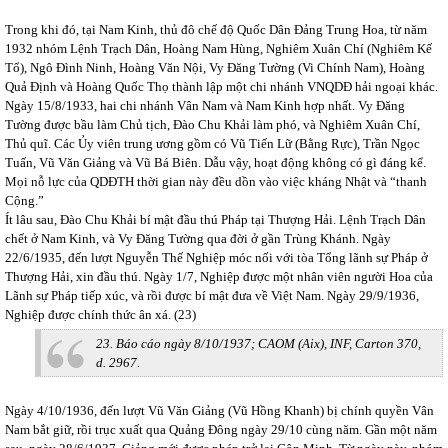
Trong khi đó, tại Nam Kinh, thủ đô chế độ Quốc Dân Đảng Trung Hoa, từ năm
1932 nhóm Lệnh Trạch Dân, Hoàng Nam Hùng, Nghiêm Xuân Chí (Nghiêm Kế
Tổ), Ngô Đình Ninh, Hoàng Văn Nội, Vy Đăng Tường (Vi Chính Nam), Hoàng
Quả Định và Hoàng Quốc Thọ thành lập một chi nhánh VNQDĐ hải ngoại khác.
Ngày 15/8/1933, hai chi nhánh Vân Nam và Nam Kinh hợp nhất. Vy Đăng
Tường được bầu làm Chủ tịch, Đào Chu Khải làm phó, và Nghiêm Xuân Chí,
Thủ quĩ. Các Ủy viên trung ương gồm có Vũ Tiến Lữ (Bằng Rực), Trần Ngọc
Tuấn, Vũ Văn Giảng và Vũ Bá Biên. Dẫu vậy, hoạt động không có gì đáng kể.
Mọi nỗ lực của QDĐTH thời gian này đều dồn vào việc kháng Nhật và “thanh
Cộng.”
Ít lâu sau, Đào Chu Khải bí mật đầu thú Pháp tại Thượng Hải. Lệnh Trạch Dân
chết ở Nam Kinh, và Vy Đăng Tường qua đời ở gần Trùng Khánh. Ngày
22/6/1935, đến lượt Nguyễn Thế Nghiệp móc nối với tòa Tổng lãnh sự Pháp ở
Thượng Hải, xin đầu thú. Ngày 1/7, Nghiệp được một nhân viên người Hoa của
Lãnh sự Pháp tiếp xúc, và rồi được bí mật đưa về Việt Nam. Ngày 29/9/1936,
Nghiệp được chính thức ân xá. (23)
23. Báo cáo ngày 8/10/1937; CAOM (Aix), INF, Carton 370,
d. 2967.
Ngày 4/10/1936, đến lượt Vũ Văn Giảng (Vũ Hồng Khanh) bị chính quyền Vân
Nam bắt giữ, rồi trục xuất qua Quảng Đông ngày 29/10 cùng năm. Gần một năm