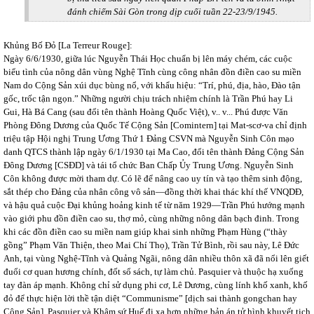
đánh chiếm Sài Gòn trong dịp cuối tuần 22-23/9/1945.
Khủng Bố Đỏ [La Terreur Rouge]:
Ngày 6/6/1930, giữa lúc Nguyễn Thái Học chuẩn bị lên máy chém, các cuộc
biểu tình của nông dân vùng Nghệ Tĩnh cùng công nhân đồn điền cao su miền
Nam do Cộng Sản xúi dục bùng nổ, với khẩu hiệu: “Trí, phú, địa, hào, Đào tận
gốc, trốc tận ngọn.” Những người chịu trách nhiệm chính là Trần Phú hay Li
Gui, Hà Bá Cang (sau đổi tên thành Hoàng Quốc Việt), v.. v... Phú được Văn
Phòng Đông Dương của Quốc Tế Cộng Sản [Comintern] tại Mat-scơ-va chỉ định
triệu tập Hội nghị Trung Ương Thứ 1 Đảng CSVN mà Nguyễn Sinh Côn mạo
danh QTCS thành lập ngày 6/1/1930 tại Ma Cao, đổi tên thành Đảng Cộng Sản
Đông Dương [CSĐD] và tái tổ chức Ban Chấp Ủy Trung Ương. Nguyễn Sinh
Côn không được mời tham dự. Có lẽ để nâng cao uy tín và tạo thêm sinh động,
sắt thép cho Đảng của nhân công vô sản—đồng thời khai thác khí thế VNQDĐ,
và hậu quả cuộc Đại khủng hoảng kinh tế từ năm 1929—Trần Phú hướng mạnh
vào giới phu đồn điền cao su, thợ mỏ, cùng những nông dân bạch đinh. Trong
khi các đồn điền cao su miền nam giúp khai sinh những Phạm Hùng (“thày
gồng” Phạm Văn Thiện, theo Mai Chí Thọ), Trần Tử Bình, rồi sau này, Lê Đức
Anh, tại vùng Nghệ-Tĩnh và Quảng Ngãi, nông dân nhiều thôn xã đã nổi lên giết
đuổi cơ quan hương chính, đốt sổ sách, tự làm chủ. Pasquier và thuộc hạ xuống
tay đàn áp mạnh. Không chỉ sử dụng phi cơ, Lê Dương, cùng lính khố xanh, khố
đỏ để thực hiện lời thề tận diệt “Communisme” [dịch sai thành gongchan hay
Cộng Sản], Pasquier và Khâm sứ Huế đi xa hơn những bản án tử hình khuyết tịch