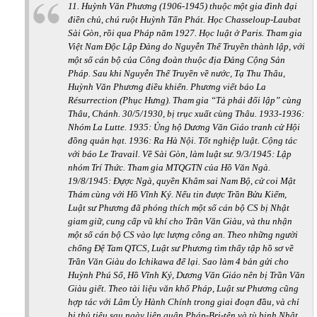
11. Huỳnh Văn Phương (1906-1945) thuộc một gia đình đại
điền chủ, chú ruột Huỳnh Tấn Phát. Học Chasseloup-Laubat
Sài Gòn, rồi qua Pháp năm 1927. Học luật ở Paris. Tham gia
Việt Nam Độc Lập Đảng do Nguyễn Thế Truyền thành lập, với
một số cán bộ của Công đoàn thuộc địa Đảng Cộng Sản
Pháp. Sau khi Nguyễn Thế Truyền về nước, Tạ Thu Thâu,
Huỳnh Văn Phương điều khiển. Phương viết báo La
Résurrection (Phục Hưng). Tham gia “Tả phái đối lập” cùng
Thâu, Chánh. 30/5/1930, bị trục xuất cùng Thâu. 1933-1936:
Nhóm La Lutte. 1935: Ủng hộ Dương Văn Giáo tranh cử Hội
đồng quản hạt. 1936: Ra Hà Nội. Tốt nghiệp luật. Cộng tác
với báo Le Travail. Về Sài Gòn, làm luật sư. 9/3/1945: Lập
nhóm Trí Thức. Tham gia MTQGTN của Hồ Văn Ngà.
19/8/1945: Đựợc Ngà, quyền Khâm sai Nam Bộ, cử coi Mật
Thám cùng với Hồ Vĩnh Ký. Nếu tin được Trần Bửu Kiếm,
Luật sư Phương đã phóng thích một số cán bộ CS bị Nhật
giam giữ, cung cấp vũ khí cho Trần Văn Giàu, và thu nhận
một số cán bộ CS vào lực lượng công an. Theo những người
chống Đệ Tam QTCS, Luật sư Phương tìm thấy tập hồ sơ về
Trần Văn Giàu do Ichikawa để lại. Sao làm 4 bản gửi cho
Huỳnh Phú Sổ, Hồ Vĩnh Ký, Dương Văn Giáo nên bị Trần Văn
Giàu giết. Theo tài liệu văn khố Pháp, Luật sư Phương cũng
hợp tác với Lâm Ủy Hành Chính trong giai đoạn đầu, và chỉ
bị thủ tiêu sau ngày liên quân Pháp-Bri-tên và tù binh Nhật