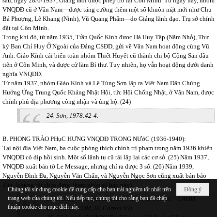
sau, ngày 28/6/1937, Giảng mới được phép trở lại Côn Minh. Từ ngày này, nhóm
VNQDĐ cũ ở Vân Nam—được tăng cường thêm một số khuôn mặt mới như Chu
Bá Phượng, Lê Khang (Ninh), Vũ Quang Phẩm—do Giảng lãnh đạo. Trụ sở chính
đặt tại Côn Minh.
Trong khi đó, từ năm 1935, Trần Quốc Kính được Hà Huy Tập (Năm Nhỏ), Thư
ký Ban Chỉ Huy Ở Ngoài của Đảng CSĐD, gửi về Vân Nam hoạt động cùng Vũ
Anh. Giáo Kính cải biến toàn nhóm Thiết Huyết cũ thành chi bộ Cộng Sản đầu
tiên ở Côn Minh, và được cử làm Bí thư. Tuy nhiên, họ vẫn hoạt động dưới danh
nghĩa VNQDĐ.
Từ năm 1937, nhóm Giáo Kính và Lê Tùng Sơn lập ra Việt Nam Dân Chúng
Hưởng Ứng Trung Quốc Kháng Nhật Hội, tức Hội Chống Nhật, ở Vân Nam, được
chính phủ địa phương công nhận và ủng hộ. (24)
24. Sơn, 1978:42-4.
B. PHONG TRÀO PHụC HƯNG VNQDĐ TRONG NƯớC (1936-1940):
Tại nội địa Việt Nam, ba cuộc phóng thích chính trị phạm trong năm 1936 khiến
VNQDĐ có dịp hồi sinh. Một số lãnh tụ cũ tái lập lại các cơ sở. (25) Năm 1937,
VNQDĐ xuất bản tờ Le Message, nhưng chỉ ra được 3 số. (26) Năm 1939,
Nguyễn Đình Đa, Nguyễn Văn Chấn, và Nguyễn Ngọc Sơn cũng xuất bản báo
Zân. (chúng tôi chưa được tham khảo số báo này).
Chúng tôi sử dụng cookie để cung cấp cho bạn trải nghiệm tốt nhất trên
Đồng ý
trang web của chúng tôi. Nếu tiếp tục, chúng tôi cho rằng bạn đã chấp
25. DGAP, “Notes mensuelles ... décembre 1936;” CAOM
thuận cookie cho mục đích này.
[Aix], SLOTFOM, III, Carton 59).