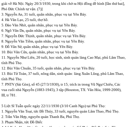
giải về Hà Nội. Ngày 20/3/1930, trong khi chờ ra Hội đồng đề hình [lần thứ hai],
Phó Đức Chính tự vận. (7)]
3. Nguyễn An, 31 tuổi, quân nhân, phục vụ tại Yên Báy.
4. Hà Văn Lạo, 25 tuổi, thợ hồ.
5. Đào Văn Nhít, quân nhân, phục vụ tại Yên Báy.
6. Ngô Văn Du, quân nhân, phục vụ tại Yên Báy.
7. Nguyễn Đức Thịnh, quân nhân, phục vụ tại Yên Báy.
8. Nguyễn Văn Tiềm, quân nhân, phục vụ tại Yên Báy.
9. Đỗ Văn Sứ, quân nhân, phục vụ tại Yên Báy.
10. Bùi Văn Cửu, quân nhân, phục vụ tại Yên Báy.
11. Nguyễn Như Liên, 20 tuổi, học sinh, sinh quán làng Cao Mại, phủ Lâm Thao,
tỉnh Phú Thọ.
12. Bùi Văn Chuẩn, 35 tuổi, quân nhân, phục vụ tại Yên Báy.
13. Bùi Tử Toàn, 37 tuổi, nông dân, sinh quán: làng Xuân Lũng, phủ Lâm Thao,
tỉnh Phú Thọ.
7. PNTV (Sài Gòn), số 45 (27/3/1930), tr 15; trích in trong Vũ Ngự Chiêu, Các
vua cuối nhà Nguyễn (1883-1945), 3 tập (Houston, TX: Văn Hóa, 1999-2000),
III, tr 781.
5 Liệt Sĩ Tuẫn quốc ngày 22/11/1930 (3/10 Canh Ngọ) tại Phú Thọ:
1. Nguyễn Văn Toại, tức Đồ Thúy, 33 tuổi, nguyên quán Lâm Thao, Phú Thọ.
2. Trần Văn Hợp, nguyên quán Thanh Ba, Phú Thọ.
3. Phạm Nhận, tức Đồ Điếc