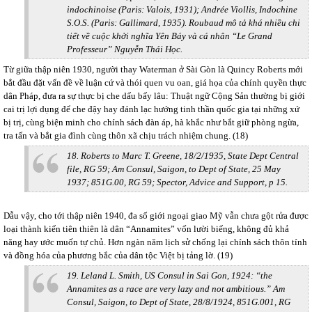
indochinoise (Paris: Valois, 1931); Andrée Viollis, Indochine
S.O.S. (Paris: Gallimard, 1935). Roubaud mô tả khá nhiều chi
tiết về cuộc khởi nghĩa Yên Báy và cá nhân “Le Grand
Professeur” Nguyễn Thái Học.
Từ giữa thập niên 1930, người thay Waterman ở Sài Gòn là Quincy Roberts mới
bắt đầu đặt vấn đề về luận cứ và thói quen vu oan, giá họa của chính quyền thực
dân Pháp, đưa ra sự thực bị che dấu bấy lâu: Thuật ngữ Cộng Sản thường bị giới
cai trị lợi dụng để che đậy hay đánh lạc hướng tinh thần quốc gia tại những xứ
bị trị, cùng biện minh cho chính sách đàn áp, hà khắc như bắt giữ phòng ngừa,
tra tấn và bắt gia đình cùng thôn xã chịu trách nhiệm chung. (18)
18. Roberts to Marc T. Greene, 18/2/1935, State Dept Central
file, RG 59; Am Consul, Saigon, to Dept of State, 25 May
1937; 851G.00, RG 59; Spector, Advice and Support, p 15.
Dẫu vậy, cho tới thập niên 1940, đa số giới ngoại giao Mỹ vẫn chưa gột rửa được
loại thành kiến tiên thiên là dân “Annamites” vốn lười biếng, không đủ khả
năng hay ước muốn tự chủ. Hơn ngàn năm lịch sử chống lại chính sách thôn tính
và đồng hóa của phương bắc của dân tộc Việt bị tảng lờ. (19)
19. Leland L. Smith, US Consul in Sai Gon, 1924: “the
Annamites as a race are very lazy and not ambitious.” Am
Consul, Saigon, to Dept of State, 28/8/1924, 851G.001, RG