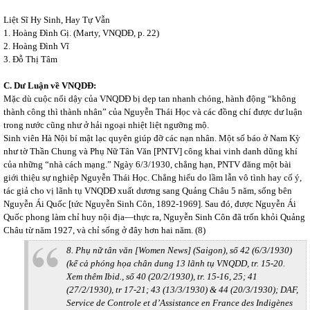
Liệt Sĩ Hy Sinh, Hay Tự Vẫn
1. Hoàng Đình Gị. (Marty, VNQDĐ, p. 22)
2. Hoàng Đình Vĩ
3. Đỗ Thị Tâm
C. Dư Luận về VNQDĐ:
Mặc dù cuộc nổi dậy của VNQDĐ bị dẹp tan nhanh chóng, hành động “không
thành công thì thành nhân” của Nguyễn Thái Học và các đồng chí được dư luận
trong nước cũng như ở hải ngoại nhiệt liệt ngưỡng mộ.
Sinh viên Hà Nội bí mật lạc quyên giúp đỡ các nạn nhân. Một số báo ở Nam Kỳ
như tờ Thần Chung và Phụ Nữ Tân Văn [PNTV] công khai vinh danh dũng khí
của những “nhà cách mạng.” Ngày 6/3/1930, chẳng hạn, PNTV đăng một bài
giới thiệu sự nghiệp Nguyễn Thái Học. Chẳng hiểu do lầm lẫn vô tình hay cố ý,
tác giả cho vị lãnh tụ VNQDĐ xuất dương sang Quảng Châu 5 năm, sống bên
Nguyễn Ái Quốc [tức Nguyễn Sinh Côn, 1892-1969]. Sau đó, được Nguyễn Ái
Quốc phong làm chỉ huy nội địa—thực ra, Nguyễn Sinh Côn đã trốn khỏi Quảng
Châu từ năm 1927, và chỉ sống ở đây hơn hai năm. (8)
8. Phụ nữ tân văn [Women News] (Saigon), số 42 (6/3/1930)
(kể cả phóng họa chân dung 13 lãnh tụ VNQDD, tr. 15-20.
Xem thêm Ibid., số 40 (20/2/1930), tr. 15-16, 25; 41
(27/2/1930), tr 17-21; 43 (13/3/1930) & 44 (20/3/1930); DAF,
Service de Controle et d’Assistance en France des Indigènes