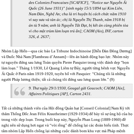
des Colonies Francaises [SCAFICF], “Notice sur Nguyễn Ái
Quốc (26 June 1931)” [sinh ngày 15/1/1894 tại Kim Liên,
Nam Đàn, Nghệ An; cha là tri huyện bị cách chức năm 1910
vì say sưa và tàn ác; chị là Nguyễn Thị Thanh, năm 1918 bị
án tù 9 năm; anh là Nguyễn Tất Đạt, bị kết án cùng phiên tòa
vì cho một trùm làm loạn trú ẩn]; CAOM (Aix), INF, carton
326, d. 2637;
Nhóm Lập Hiến—qua các báo La Tribune Indochinoise [Diễn Đàn Đông Dương]
và Đuốc Nhà Nam [Flambeau d’Annam]—lên án hành động bạo lực. Nhóm này
tự nguyện đứng sau lưng Toàn quyền Pierre Pasquier trong việc đánh dẹp “bọn
làm loạn.” Tháng 1/1930, Lê Quang Liêm tự Bảy, người từng bênh vực Nguyễn
Ái Quấc ở Paris năm 1919-1920, tuyên bố với Pasquier: “Chúng tôi là những
người Pháp lương thiện; tất cả chúng tôi đứng sau lưng quan lớn.” (9)
9. Thư ngày 29/1/1930, Gougal gửi Goucoch; CAOM [Aix],
Affaires Politiques [AP], Carton 2431.
Tất cả những thành viên của Hội đồng Quản hạt [Conseil Colonial] Nam Kỳ tới
thăm Thống Đốc Jean Félix Krautheimer (1929-1934) để bày tỏ sự ủng hộ của họ
trong việc dẹp loạn. Trong buổi họp này, Nguyễn Phan Long (1889-1960) đề
nghị nên sử dụng hơi ngạt và “vòi rồng” để chống lại các đoàn biểu tình. Thực
tâm nhóm Lập Hiến chống lại những cuộc đánh bom khu vực mà Pháp mệnh