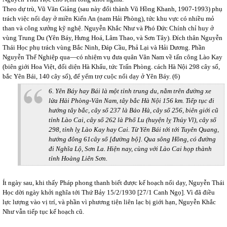
Theo dự trù, Vũ Văn Giảng (sau này đổi thành Vũ Hồng Khanh, 1907-1993) phụ
trách việc nổi dạy ở miền Kiến An (nam Hải Phòng), tức khu vực có nhiều mỏ
than và công xưởng kỹ nghệ. Nguyễn Khắc Như và Phó Đức Chính chỉ huy ở
vùng Trung Du (Yên Báy, Hưng Hoá, Lâm Thao, và Sơn Tây). Đích thân Nguyễn
Thái Học phụ trách vùng Bắc Ninh, Đáp Cầu, Phả Lại và Hải Dương. Phần
Nguyễn Thế Nghiệp qua—có nhiệm vụ đưa quân Vân Nam về tấn công Lào Kay
(biên giới Hoa Việt, đối diện Hà Khẩu, tức Trấn Phòng. cách Hà Nội 298 cây số,
bắc Yên Bái, 140 cây số), để yểm trợ cuộc nổi dạy ở Yên Báy. (6)
6. Yên Báy hay Bái là một tỉnh trung du, nằm trên đường xe
lửa Hải Phòng-Vân Nam, tây bắc Hà Nội 156 km. Tiếp tục đi
hướng tây bắc, cây số 237 là Bảo Hà, cây số 256, biên giới cũ
tỉnh Lào Cai, cây số 262 là Phố Lu (huyện lỵ Thủy Vĩ), cây số
298, tỉnh lỵ Lào Kay hay Cai. Từ Yên Bái tới tới Tuyên Quang,
hướng đông 61cây số [đường bộ]. Qua sông Hồng, có đường
đi Nghĩa Lộ, Sơn La. Hiện nay, cùng với Lào Cai họp thành
tỉnh Hoàng Liên Sơn.
Ít ngày sau, khi thấy Pháp phong thanh biết được kế hoạch nổi dạy, Nguyễn Thái
Học dời ngày khởi nghĩa tới Thứ Bảy 15/2/1930 [27/1 Canh Ngọ]. Vì đã điều
lực lượng vào vị trí, và phần vì phương tiện liên lạc bị giới hạn, Nguyễn Khắc
Như vẫn tiếp tục kế hoạch cũ.