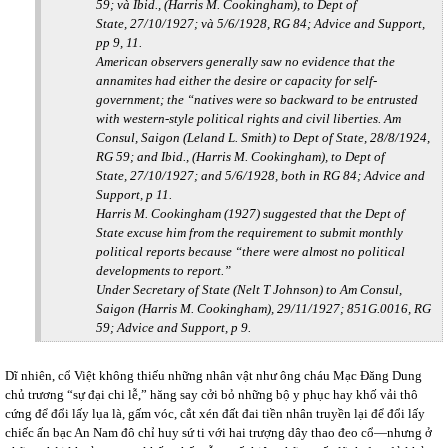
59; và Ibid., (Harris M. Cookingham), to Dept of
State, 27/10/1927; và 5/6/1928, RG 84; Advice and Support,
pp 9, 11.
American observers generally saw no evidence that the
annamites had either the desire or capacity for self-
government; the “natives were so backward to be entrusted
with western-style political rights and civil liberties. Am
Consul, Saigon (Leland L. Smith) to Dept of State, 28/8/1924,
RG 59; and Ibid., (Harris M. Cookingham), to Dept of
State, 27/10/1927; and 5/6/1928, both in RG 84; Advice and
Support, p 11.
Harris M. Cookingham (1927) suggested that the Dept of
State excuse him from the requirement to submit monthly
political reports because “there were almost no political
developments to report.”
Under Secretary of State (Nelt T Johnson) to Am Consul,
Saigon (Harris M. Cookingham), 29/11/1927; 851G.0016, RG
59; Advice and Support, p 9.
Dĩ nhiên, cổ Việt không thiếu những nhân vật như ông cháu Mạc Đăng Dung
chủ trương “sự đại chi lễ,” hăng say cởi bỏ những bộ y phục hay khố vải thô
cứng để đổi lấy lụa là, gấm vóc, cắt xén đất đai tiền nhân truyền lại để đổi lấy
chiếc ấn bạc An Nam đô chỉ huy sứ ti với hai trượng dây thao đeo cổ—nhưng ở