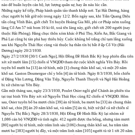
nào để huấn luyện cán bộ, lực lượng quân sự, hay ẩn náu lúc cần.
Những ngày kế tiếp, Pháp hành quân tảo thanh khắp nơi. Tại Hải Dương, hàng
chục người bị bắt giữ nội trong ngày 12/2. Bốn ngày sau, khi Trần Quang Diệu
tấn công Vĩnh Bảo, giết chết Tri huyện Hoàng Gia Mô, phi cơ Pháp ném xuống
làng Cổ Am 57 trái bom 10 ki-lô, xoá tên làng này, giết chết tới 200 người (nay
thuộc Hải Phòng). Hàng chục thôn xóm khác ở Phú Thọ, Kiến An, Bắc Giang và
Phả Lại cũng bị tàn phá hay thiêu hủy. Cuộc khủng bố trắng chỉ tạm lắng xuống
sau khi Nguyễn Thái Học cùng vài thuộc hạ thân tín bị bắt ở ấp Cổ Vịt (Hải
Dương) ngày 20/2/1930.
Ngày 27/2/1930 [30/1 Canh Ngọ], Hội Đồng Đề Hình Bắc Kỳ họp phiên đầu tiên
xét xử mười lăm [15] chiến sĩ VNQDĐ tham dự cuộc khởi nghĩa Yên Báy. Rồi
tuyên bố mười ba [13] án tử hình, một [1] chung thân khổ sai, và một 20 năm
khổ sai. Gaston Doumergue chỉ y bốn [4] án tử hình. Ngày 8/3/1930, bốn chiến
sĩ Đặng Văn Lương, Đặng Văn Tiệp, Nguyễn Thanh Thuyết và Ngô Hải Hoằng
bị xử chém tại Yên Báy.
Gần một tháng sau, ngày 23/3/1930, Poulet Osier ngồi ghế Chánh án phiên tòa
tại trại binh Yên Báy xét xử Nguyễn Thái Học cùng 82 chiến sĩ VNQDĐ. Hôm
sau, Osier tuyên bố ba mươi chín [39] án tử hình, ba mươi ba [33] án chung thân
khổ sai, chin [9] án 20 năm khổ sai, và năm [5] án tù, biệt xứ (kể cả nữ chiến sĩ
Nguyễn Thị Bắc). Ngày 28/3/1930, Hội Đồng Đề Hình Bắc Kỳ lại nhóm xử
1,086 cán bộ VNQDĐ và tình nghi. 412 người được tha bổng, nhưng tám mươi
[80] người bị tử hình, một trăm linh sáu [106] chung thân khổ sai, ba trăm tám
mươi ba [383] người bị đầy, và một trăm linh năm [105] người tù từ 1 tới 20 năm.