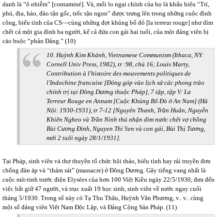
danh là “ô nhiễm” [contaminé]. Và, mối lo ngại chính của họ là khẩu hiệu “Trí,
phú, địa, hào, đào tận gốc, trốc tận ngọn” được trưng lên trong những cuộc đình
công, biểu tình của CS—cùng những đợt khủng bố đỏ [la terreur rouge] như dìm
chết cả một gia đình ba người, kể cả đứa con gái hai tuổi, của một đảng viên bị
cáo buộc “phản Đảng.” (10)
10. Huỳnh Kim Khánh, Vietnamese Communism (Ithaca, NY:
Cornell Univ Press, 1982), tr :98, chú 16; Louis Marty,
Contribution à l'histoire des mouvements politiques de
l'Indochine francaise [Đóng góp vào lịch sử các phong trào
chính trị tại Đông Dương thuộc Pháp], 7 tập, tập V: La
Terreur Rouge en Annam [Cuộc Khủng Bố Đỏ ở An Nam] (Hà
Nội: 1930-1931), tr 7-12 [Nguyên Thanh, Trần Huân, Nguyễn
Khiên Ngheo và Trần Ninh thú nhận dìm nước chết vợ chồng
Bùi Cương Đinh, Nguyen Thi Sen và con gái, Bùi Thị Tương,
mới 2 tuổi ngày 28/1/1931].
Tại Pháp, sinh viên và thợ thuyền tổ chức hội thảo, biểu tình hay rải truyền đơn
chống đàn áp và “thảm sát” (massacre) ở Đông Dương. Gây tiếng vang nhất là
cuộc mít-tinh trước điện Elysées của hơn 100 Việt Kiều ngày 22/5/1930, đưa đến
việc bắt giữ 47 người, và trục xuất 19 học sinh, sinh viên về nước ngay cuối
tháng 5/1930. Trong số này có Tạ Thu Thâu, Huỳnh Văn Phương, v.. v.. cùng
một số đảng viên Việt Nam Độc Lập, và Đảng Cộng Sản Pháp. (11)