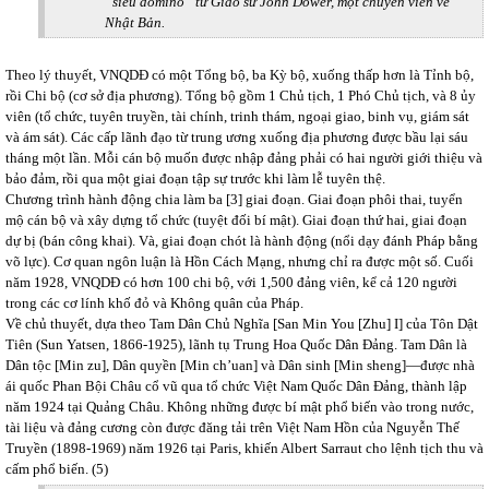
“siêu domino” từ Giáo sư John Dower, một chuyên viên về
Nhật Bản.
Theo lý thuyết, VNQDĐ có một Tổng bộ, ba Kỳ bộ, xuống thấp hơn là Tỉnh bộ,
rồi Chi bộ (cơ sở địa phương). Tổng bộ gồm 1 Chủ tịch, 1 Phó Chủ tịch, và 8 ủy
viên (tổ chức, tuyên truyền, tài chính, trinh thám, ngoại giao, binh vụ, giám sát
và ám sát). Các cấp lãnh đạo từ trung ương xuống địa phương được bầu lại sáu
tháng một lần. Mỗi cán bộ muốn được nhập đảng phải có hai người giới thiệu và
bảo đảm, rồi qua một giai đoạn tập sự trước khi làm lễ tuyên thệ.
Chương trình hành động chia làm ba [3] giai đoạn. Giai đoạn phôi thai, tuyển
mộ cán bộ và xây dựng tổ chức (tuyệt đối bí mật). Giai đoạn thứ hai, giai đoạn
dự bị (bán công khai). Và, giai đoạn chót là hành động (nổi dạy đánh Pháp bằng
võ lực). Cơ quan ngôn luận là Hồn Cách Mạng, nhưng chỉ ra được một số. Cuối
năm 1928, VNQDĐ có hơn 100 chi bộ, với 1,500 đảng viên, kể cả 120 người
trong các cơ lính khố đỏ và Không quân của Pháp.
Về chủ thuyết, dựa theo Tam Dân Chủ Nghĩa [San Min You [Zhu] I] của Tôn Dật
Tiên (Sun Yatsen, 1866-1925), lãnh tụ Trung Hoa Quốc Dân Đảng. Tam Dân là
Dân tộc [Min zu], Dân quyền [Min ch’uan] và Dân sinh [Min sheng]—được nhà
ái quốc Phan Bội Châu cổ vũ qua tổ chức Việt Nam Quốc Dân Đảng, thành lập
năm 1924 tại Quảng Châu. Không những được bí mật phổ biến vào trong nước,
tài liệu và đảng cương còn được đăng tải trên Việt Nam Hồn của Nguyễn Thế
Truyền (1898-1969) năm 1926 tại Paris, khiến Albert Sarraut cho lệnh tịch thu và
cấm phổ biến. (5)