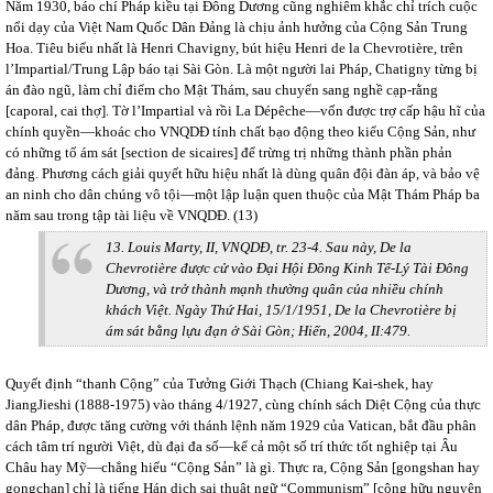
Năm 1930, báo chí Pháp kiều tại Đông Dương cũng nghiêm khắc chỉ trích cuộc
nổi dạy của Việt Nam Quốc Dân Đảng là chịu ảnh hưởng của Cộng Sản Trung
Hoa. Tiêu biểu nhất là Henri Chavigny, bút hiệu Henri de la Chevrotière, trên
l’Impartial/Trung Lập báo tại Sài Gòn. Là một người lai Pháp, Chatigny từng bị
án đào ngũ, làm chỉ điểm cho Mật Thám, sau chuyển sang nghề cạp-rằng
[caporal, cai thợ]. Tờ l’Impartial và rồi La Dépêche—vốn được trợ cấp hậu hĩ của
chính quyền—khoác cho VNQDĐ tính chất bạo động theo kiểu Cộng Sản, như
có những tổ ám sát [section de sicaires] để trừng trị những thành phần phản
đảng. Phương cách giải quyết hữu hiệu nhất là dùng quân đội đàn áp, và bảo vệ
an ninh cho dân chúng vô tội—một lập luận quen thuộc của Mật Thám Pháp ba
năm sau trong tập tài liệu về VNQDĐ. (13)
13. Louis Marty, II, VNQDĐ, tr. 23-4. Sau này, De la
Chevrotière được cử vào Đại Hội Đồng Kinh Tế-Lý Tài Đông
Dương, và trở thành mạnh thường quân của nhiều chính
khách Việt. Ngày Thứ Hai, 15/1/1951, De la Chevrotière bị
ám sát bằng lựu đạn ở Sài Gòn; Hiến, 2004, II:479.
Quyết định “thanh Cộng” của Tưởng Giới Thạch (Chiang Kai-shek, hay
JiangJieshi (1888-1975) vào tháng 4/1927, cùng chính sách Diệt Cộng của thực
dân Pháp, được tăng cường với thánh lệnh năm 1929 của Vatican, bắt đầu phân
cách tâm trí người Việt, dù đại đa số—kể cả một số trí thức tốt nghiệp tại Âu
Châu hay Mỹ—chẳng hiểu “Cộng Sản” là gì. Thực ra, Cộng Sản [gongshan hay
gongchan] chỉ là tiếng Hán dịch sai thuật ngữ “Communism” [công hữu nguyên