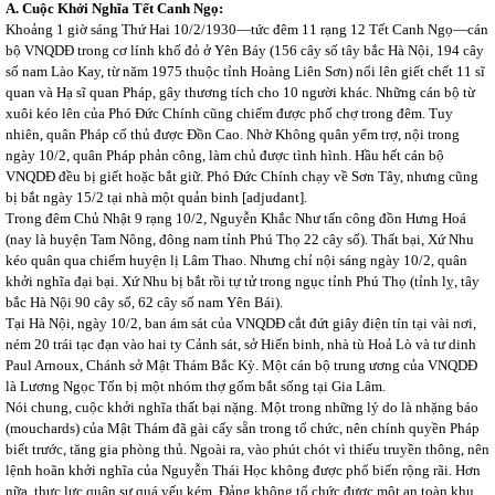
A. Cuộc Khởi Nghĩa Tết Canh Ngọ:
Khoảng 1 giờ sáng Thứ Hai 10/2/1930—tức đêm 11 rạng 12 Tết Canh Ngọ—cán
bộ VNQDĐ trong cơ lính khố đỏ ở Yên Báy (156 cây số tây bắc Hà Nội, 194 cây
số nam Lào Kay, từ năm 1975 thuộc tỉnh Hoàng Liên Sơn) nổi lên giết chết 11 sĩ
quan và Hạ sĩ quan Pháp, gây thương tích cho 10 người khác. Những cán bộ từ
xuôi kéo lên của Phó Đức Chính cũng chiếm được phố chợ trong đêm. Tuy
nhiên, quân Pháp cố thủ được Đồn Cao. Nhờ Không quân yểm trợ, nội trong
ngày 10/2, quân Pháp phản công, làm chủ được tình hình. Hầu hết cán bộ
VNQDĐ đều bị giết hoặc bắt giữ. Phó Đức Chính chạy về Sơn Tây, nhưng cũng
bị bắt ngày 15/2 tại nhà một quản binh [adjudant].
Trong đêm Chủ Nhật 9 rạng 10/2, Nguyễn Khắc Như tấn công đồn Hưng Hoá
(nay là huyện Tam Nông, đông nam tỉnh Phú Thọ 22 cây số). Thất bại, Xứ Nhu
kéo quân qua chiếm huyện lị Lâm Thao. Nhưng chỉ nội sáng ngày 10/2, quân
khởi nghĩa đại bại. Xứ Nhu bị bắt rồi tự tử trong ngục tỉnh Phú Thọ (tỉnh lỵ, tây
bắc Hà Nội 90 cây số, 62 cây số nam Yên Bái).
Tại Hà Nội, ngày 10/2, ban ám sát của VNQDĐ cắt đứt giây điện tín tại vài nơi,
ném 20 trái tạc đạn vào hai ty Cảnh sát, sở Hiến binh, nhà tù Hoả Lò và tư dinh
Paul Arnoux, Chánh sở Mật Thám Bắc Kỳ. Một cán bộ trung ương của VNQDĐ
là Lương Ngọc Tốn bị một nhóm thợ gốm bắt sống tại Gia Lâm.
Nói chung, cuộc khởi nghĩa thất bại nặng. Một trong những lý do là nhặng báo
(mouchards) của Mật Thám đã gài cấy sẵn trong tổ chức, nên chính quyền Pháp
biết trước, tăng gia phòng thủ. Ngoài ra, vào phút chót vì thiếu truyền thông, nên
lệnh hoãn khởi nghĩa của Nguyễn Thái Học không được phổ biến rộng rãi. Hơn
nữa, thực lực quân sự quá yếu kém. Đảng không tổ chức được một an toàn khu