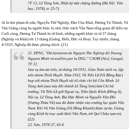
7F 12; Lê Tùng Sơn, Nhật ký một chặng đường (Hà Nội: Văn
học, 1978), tr. 25-7).
Ai là thủ phạm đi nữa, Nguyễn Thế Nghiệp, Đào Chu Khải, Dương Tự Thành, Vũ
Văn Giảng cùng ba người khác bị nhà chức trách Vân Nam tống giam để điều tra.
Cuối cùng, Dương Tự Thành bị tử hình, những người khác tù từ 37 tháng
(Nghiệp và Khải) tới 13 tháng (Giảng, Hiếu, Đức và Hoa). Tuy nhiên, tháng
4/1933, Nghiệp đã được phóng thích. (21)
21. DPSG, “Déclarations de Nguyen The Nghiep dit Truong
Nguyen Minh receuillies par la DSG;” CAOM [Aix], Gougal,
7F 12.
Sau vụ ám sát trên, từ tháng 10/1931, Giáo Tuân tách ra, lập
nên nhóm Thiết Huyết. Năm 1932, Vũ Tiến Lữ (Vũ Bằng Rực)
họp với nhóm Thiết Huyết tái tổ chức chi bộ Côn Minh. Lê
Tùng Anh (sau này đổi thành Lê Tùng Sơn) làm Chi bộ
trưởng; Vũ Tiến Lữ giữ Ngoại vụ, Trần Quốc Kính (Đông A),
Nội vụ. Lê Tùng Anh, Bùi Đức Minh và Nguyễn Văn Đồi
(Vương Thừa Vũ) sau đó được nhận vào trường lục quân Vân
Nam. Khi Vũ Văn Giảng (Vũ Hồng Khanh) được tự do, Giảng
cùng Kính bị trục xuất khỏi Vân Nam, tới Quí Châu tạm trú.
(22)
22. Sơn, 1978:37, 43-4