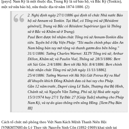
[pays]: Nam Kỳ là một thuộc địa, Trung Kỳ là xứ bảo hộ, và Bắc Kỳ (Tonkin),
một xứ nửa bảo hộ, nửa thuộc địa từ năm 1874-1886. (2)
2. Nghị định ngày 27/1/1886 qui định tổ chức Nhà nước Bảo
hộ xứ Annam và Tonkin. Tại Huế, có Tổng trú sứ [Résident
général], Trung và Bắc có Résident Supérieur (gọi là Thống
sứ ở Bắc và Khâm sứ ở Trung).
Paul Bert được bổ nhậm chức Tổng trú sứ Annam-Tonkin đầu
tiên. Tuyên bố ở Hạ Viện Pháp: "Tôi muốn chinh phục dân An
Nam bằng bàn tay mở rộng và thanh gươm đeo bên hông."
31/1/1886: Tướng Charles Warnet: XLTV Tổng trú sứ; Arthur
Dillon, Khâm sứ; và Paulin Vial, Thống sứ. 28/3/1886: Bert
tới Sài Gòn. 2/4/1886: Bert tới Hà Nội. 8/4/1886: Bert chính
thức nhận chức Tổng trú sứ [tới ngày 11/11/1886].
25/4/1886: Tướng Warnet rời Hà Nội.Gửi Petrus Ký ra Huế
để khuyến khích Đồng Khánh đưa cả hai tay cho Pháp.
Gần 12 năm trước, Dupré cùng Lê Tuấn, Thượng thư Bộ Hình,
Chánh sứ, và Nguyễn Văn Tường, Phó sứ, ký Hoà ước ngày
15/3/1974 hay 27/1 Tự Đức 27 [Giáp Tuất] nhường cho Pháp
Nam Kỳ, và tự do giao thông trên sông Hồng. [Xem Phụ Bản
III]
Cách tổ chức mô phỏng theo Việt Nam Kách Mệnh Thanh Niên Hội
[VNKMTNH] do Lý Thụy tức Nguyễn Sinh Côn (1892-1969) khai sinh tại