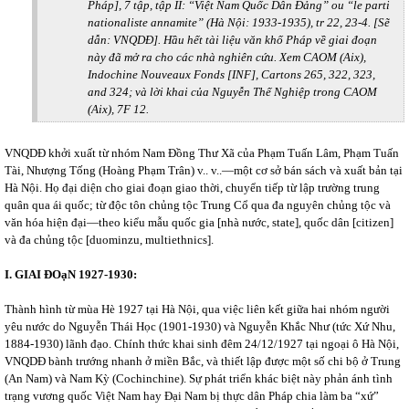
Pháp], 7 tập, tập II: “Việt Nam Quốc Dân Đảng” ou “le parti
nationaliste annamite” (Hà Nội: 1933-1935), tr 22, 23-4. [Sẽ
dẫn: VNQDĐ]. Hầu hết tài liệu văn khố Pháp về giai đoạn
này đã mở ra cho các nhà nghiên cứu. Xem CAOM (Aix),
Indochine Nouveaux Fonds [INF], Cartons 265, 322, 323,
and 324; và lời khai của Nguyễn Thế Nghiệp trong CAOM
(Aix), 7F 12.
VNQDĐ khởi xuất từ nhóm Nam Đồng Thư Xã của Phạm Tuấn Lâm, Phạm Tuấn
Tài, Nhượng Tống (Hoàng Phạm Trân) v.. v..—một cơ sở bán sách và xuất bản tại
Hà Nội. Họ đại diện cho giai đoạn giao thời, chuyển tiếp từ lập trường trung
quân qua ái quốc; từ độc tôn chủng tộc Trung Cổ qua đa nguyên chủng tộc và
văn hóa hiện đại—theo kiểu mẫu quốc gia [nhà nước, state], quốc dân [citizen]
và đa chủng tộc [duominzu, multiethnics].
I. GIAI ĐOạN 1927-1930:
Thành hình từ mùa Hè 1927 tại Hà Nội, qua việc liên kết giữa hai nhóm người
yêu nước do Nguyễn Thái Học (1901-1930) và Nguyễn Khắc Như (tức Xứ Nhu,
1884-1930) lãnh đạo. Chính thức khai sinh đêm 24/12/1927 tại ngoại ô Hà Nội,
VNQDĐ bành trướng nhanh ở miền Bắc, và thiết lập được một số chi bộ ở Trung
(An Nam) và Nam Kỳ (Cochinchine). Sự phát triển khác biệt này phản ánh tình
trạng vương quốc Việt Nam hay Đại Nam bị thực dân Pháp chia làm ba “xứ”