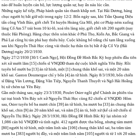
nào để huấn luyện cán bộ, lực lượng quân sự, hay ẩn náu lúc cần.
Những ngày kế tiếp, Pháp hành quân tảo thanh khắp nơi. Tại Hải Dương, hàng
chục người bị bắt giữ nội trong ngày 12/2. Bốn ngày sau, khi Trần Quang Diệu
tấn công Vĩnh Bảo, giết chết Tri huyện Hoàng Gia Mô, phi cơ Pháp ném xuống
làng Cổ Am 57 trái bom 10 ki-lô, xoá tên làng này, giết chết tới 200 người (nay
thuộc Hải Phòng). Hàng chục thôn xóm khác ở Phú Thọ, Kiến An, Bắc Giang và
Phả Lại cũng bị tàn phá hay thiêu hủy. Cuộc khủng bố trắng chỉ tạm lắng xuống
sau khi Nguyễn Thái Học cùng vài thuộc hạ thân tín bị bắt ở ấp Cổ Vịt (Hải
Dương) ngày 20/2/1930.
Ngày 27/2/1930 [30/1 Canh Ngọ], Hội Đồng Đề Hình Bắc Kỳ họp phiên đầu tiên
xét xử mười lăm [15] chiến sĩ VNQDĐ tham dự cuộc khởi nghĩa Yên Báy. Rồi
tuyên bố mười ba [13] án tử hình, một [1] chung thân khổ sai, và một 20 năm
khổ sai. Gaston Doumergue chỉ y bốn [4] án tử hình. Ngày 8/3/1930, bốn chiến
sĩ Đặng Văn Lương, Đặng Văn Tiệp, Nguyễn Thanh Thuyết và Ngô Hải Hoằng
bị xử chém tại Yên Báy.
Gần một tháng sau, ngày 23/3/1930, Poulet Osier ngồi ghế Chánh án phiên tòa
tại trại binh Yên Báy xét xử Nguyễn Thái Học cùng 82 chiến sĩ VNQDĐ. Hôm
sau, Osier tuyên bố ba mươi chín [39] án tử hình, ba mươi ba [33] án chung thân
khổ sai, chin [9] án 20 năm khổ sai, và năm [5] án tù, biệt xứ (kể cả nữ chiến sĩ
Nguyễn Thị Bắc). Ngày 28/3/1930, Hội Đồng Đề Hình Bắc Kỳ lại nhóm xử
1,086 cán bộ VNQDĐ và tình nghi. 412 người được tha bổng, nhưng tám mươi
[80] người bị tử hình, một trăm linh sáu [106] chung thân khổ sai, ba trăm tám
mươi ba [383] người bị đầy, và một trăm linh năm [105] người tù từ 1 tới 20 năm.