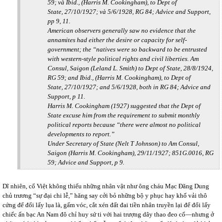
59; và Ibid., (Harris M. Cookingham), to Dept of
State, 27/10/1927; và 5/6/1928, RG 84; Advice and Support,
pp 9, 11.
American observers generally saw no evidence that the
annamites had either the desire or capacity for self-
government; the “natives were so backward to be entrusted
with western-style political rights and civil liberties. Am
Consul, Saigon (Leland L. Smith) to Dept of State, 28/8/1924,
RG 59; and Ibid., (Harris M. Cookingham), to Dept of
State, 27/10/1927; and 5/6/1928, both in RG 84; Advice and
Support, p 11.
Harris M. Cookingham (1927) suggested that the Dept of
State excuse him from the requirement to submit monthly
political reports because “there were almost no political
developments to report.”
Under Secretary of State (Nelt T Johnson) to Am Consul,
Saigon (Harris M. Cookingham), 29/11/1927; 851G.0016, RG
59; Advice and Support, p 9.
Dĩ nhiên, cổ Việt không thiếu những nhân vật như ông cháu Mạc Đăng Dung
chủ trương “sự đại chi lễ,” hăng say cởi bỏ những bộ y phục hay khố vải thô
cứng để đổi lấy lụa là, gấm vóc, cắt xén đất đai tiền nhân truyền lại để đổi lấy
chiếc ấn bạc An Nam đô chỉ huy sứ ti với hai trượng dây thao đeo cổ—nhưng ở