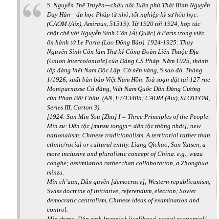
5. Nguyễn Thế Truyền—cháu nội Tuần phủ Thái Bình Nguyễn
Duy Hàn—du học Pháp từ nhỏ, tốt nghiệp kỹ sư hóa học.
(CAOM (Aix), Amiraux, 51519). Từ 1920 tới 1924, hợp tác
chặt chẽ với Nguyễn Sinh Côn [Ái Quấc] ở Paris trong việc
ấn hành tờ Le Paria (Lao Động Báo). 1924-1925: Thay
Nguyễn Sinh Côn làm Thư ký Công Đoàn Liên Thuộc Địa
(Union Intercoloniale) của Đảng CS Pháp. Năm 1925, thành
lập đảng Việt Nam Độc Lập. Cờ nền vàng, 5 sao đỏ. Tháng
1/1926, xuất bản báo Việt Nam Hồn. Toà soạn đặt tại 127 rue
Montparnasse Có đăng, Việt Nam Quốc Dân Đảng Cương
của Phan Bội Châu. (AN, F7/13405; CAOM (Aix), SLOTFOM,
Series III, Carton 3).
[1924: San Min You [Zhu] I = Three Principles of the People:
Min zu: Dân tộc [minzu tongyi= dân tộc thống nhất]; new
nationalism: Chinese traditionalism. A territorial rather than
ethnic/racial or cultural entity. Liang Qichao, Sun Yatsen, a
more inclusive and pluralistic concept of China. e.g., wuzu
conghe; assimilation rather than collaboration, a Zhonghua
minzu.
Min ch’uan, Dân quyền [democracy]; Western republicanism;
Swiss doctrine of initiative, referendum, election; Soviet
democratic centralism, Chinese ideas of examination and
control.
Min sheng, Dân sinh [people’s livelihood, social economic]]