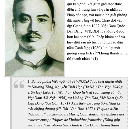
qui tụ sự nối kết giữa giới học thức,
điền chủ trung lưu và quân nhân do
Pháp đào tạo, với mục đích giải phóng
đất nước bằng võ lực. Chào đời vào
dịp Giáng Sinh 1927, Việt Nam Quốc
Dân Đảng [VNQDĐ] hoạt động được
hơn hai năm thì bị Pháp khám phá và
hủy diệt sau nỗ lực bi hùng vào đầu
năm Canh Ngọ (1930), lưu lại một
gương sáng lịch sử “không thành công
thì thành nhân.” (1)
1. Ba tác phẩm Việt ngữ nói về VNQDĐ được biết nhiều nhất
là Nhượng Tống, Nguyễn Thái Học (Hà Nội: Tân Việt, 1949);
Trần Huy Liệu, Tài liệu tham khảo lịch sử cách mạng cận đại
Việt Nam (Hà Nội: 1958); và Hoàng Văn Đào, Việt Nam Quốc
Dân Đảng (Sài Gòn: 1971). Xem thêm Lê Tùng Sơn, Nhật ký
một chặng đường (Hà Nội: Văn Học, 1978). Về quan điểm
thực dân Pháp, xem Louis Marty, Contribution à l'histoire des
mouvements politiques de l'Indochine francaise [Đóng góp
vào lịch sử các phong trào chính trị tại Đông Dương thuộc