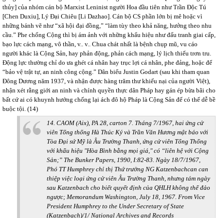
thủy] của nhóm cán bộ Marxist Leninist người Hoa đầu tiên như Trần Độc Tú
[Chen Duxiu], Lý Đại Chiêu [Li Dazhao]. Cán bộ CS phần lớn bị mê hoặc vì
những bánh vẽ như “xã hội đại đồng,” “làm tùy theo khả năng, hưởng theo nhu
cầu.” Phe chống Cộng thì bị ám ảnh với những khẩu hiệu như đấu tranh giai cấp,
bạo lực cách mạng, vô thần, v.. v.. Chua chát nhất là bệnh chụp mũ, vu cáo
người khác là Cộng Sản, hay phản động, phản cách mạng, lý lịch thiếu trơn tru.
Động lực thường chỉ do ưa ghét cá nhân hay trục lợi cá nhân, phe đảng, hoặc để
“bảo vệ trật tự, an ninh công cộng.” Dân biểu Justin Godart (sau khi tham quan
Đông Dương năm 1937, và nhận được hàng trăm thư khiếu nại của người Việt),
nhận xét rằng giới an ninh và chính quyền thực dân Pháp hay gán ép bừa bãi cho
bất cứ ai có khuynh hướng chống lại ách đô hộ Pháp là Cộng Sản để có thể dễ bề
buộc tội. (14)
14. CAOM (Aix), PA 28, carton 7. Tháng 7/1967, hai ứng cử
viên Tổng thống Hà Thúc Ký và Trần Văn Hương mật báo với
Tòa Đại sứ Mỹ là Âu Trường Thanh, ứng cử viên Tổng Thống
với khẩu hiệu "Hòa Bình bằng mọi giá," có “liên hệ với Cộng
Sản;” The Bunker Papers, 1990, I:82-83. Ngày 18/7/1967,
Phó TT Humphrey chỉ thị Thứ trưởng NG Katzenbachcan can
thiệp việc loại ứng cử viên Âu Trường Thanh, nhưng tám ngày
sau Katzenbach cho biết quyết định của QHLH không thể đảo
ngược; Memorandum Washington, July 18, 1967. From Vice
President Humphrey to the Under Secretary of State
(Katzenbach)/1/ National Archives and Records