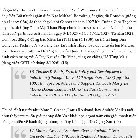
Sử gia Mỹ Thomas E. Ennis còn sai lầm hơn cả Waterman. Ennis mô tả cuộc nổi
dạy Yên Bái như bị gián điệp Nga Mikhail Borodin giật giây, dù Borodin (giống
như Linov Côn) đã tháo chạy khỏi Canton từ năm 1927 khi Tưởng Giới Thạch ra
tay “thanh Cộng.” Tin Mật Thám Pháp cho biết trụ sở báo Thanh Niên gần tòa
lãnh sự Nga, bị lục soát hai lần ngày 6/4/1927 và 11-17/12/1927. Từ năm 1928,
Côn hoạt động ở đông bắc Xiêm La (Thái Lan từ 1938), cư trú tại làng Ban
Đông, gần Pichit, với Võ Tùng hay Lưu Khải Hồng. Sau đó, chuyển lên Ma Cao,
hoạt động cho Dalburo Phương Nam của Quốc Tế Cộng Sản, chia xẻ mái ấm gia
đình cách mạng với A Duy Nguyễn Thị Vịnh, cùng vợ chồng Hồ Tùng Mậu
(đảng viên CSTH từ tháng 3/1926). (16)
16. Thomas E. Ennis, French Policy and Development in
Indochina (Chicago: Univ of Chicago Press, 1936), pp. 185,
190, 187; Spector, Advice and Support, 15. Louis Marty, Le
“Đông Dương Cộng Sản Đảng” ou Parti Communiste
Indochinois (1925-1933) (Hà Nội: 1933), pp. 17-18;
Chỉ có rất ít người như Marc T. Greene, Louis Roubaud, hay Andrée Viollis mới
nhìn thấy ước muốn giải phóng dân Việt khỏi họa ngoại xâm của giới thanh niên
có học, thiên về hành động, nhưng không liên hệ gì đến Cộng Sản. (17)
17. Marc T. Greene, “Shadows Over Indochina,” Asia,
December 1930, p. 678; Louis Roubaud, Vietnam: La tragédie