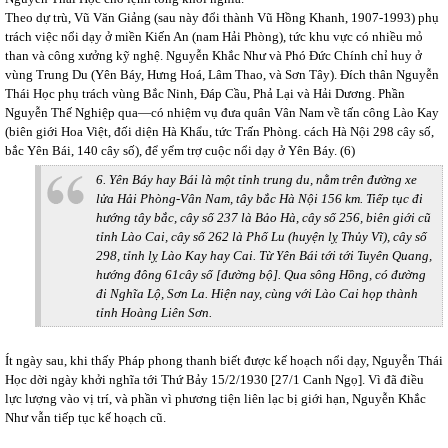
Theo dự trù, Vũ Văn Giảng (sau này đổi thành Vũ Hồng Khanh, 1907-1993) phụ
trách việc nổi dạy ở miền Kiến An (nam Hải Phòng), tức khu vực có nhiều mỏ
than và công xưởng kỹ nghệ. Nguyễn Khắc Như và Phó Đức Chính chỉ huy ở
vùng Trung Du (Yên Báy, Hưng Hoá, Lâm Thao, và Sơn Tây). Đích thân Nguyễn
Thái Học phụ trách vùng Bắc Ninh, Đáp Cầu, Phả Lại và Hải Dương. Phần
Nguyễn Thế Nghiệp qua—có nhiệm vụ đưa quân Vân Nam về tấn công Lào Kay
(biên giới Hoa Việt, đối diện Hà Khẩu, tức Trấn Phòng. cách Hà Nội 298 cây số,
bắc Yên Bái, 140 cây số), để yểm trợ cuộc nổi dạy ở Yên Báy. (6)
6. Yên Báy hay Bái là một tỉnh trung du, nằm trên đường xe
lửa Hải Phòng-Vân Nam, tây bắc Hà Nội 156 km. Tiếp tục đi
hướng tây bắc, cây số 237 là Bảo Hà, cây số 256, biên giới cũ
tỉnh Lào Cai, cây số 262 là Phố Lu (huyện lỵ Thủy Vĩ), cây số
298, tỉnh lỵ Lào Kay hay Cai. Từ Yên Bái tới tới Tuyên Quang,
hướng đông 61cây số [đường bộ]. Qua sông Hồng, có đường
đi Nghĩa Lộ, Sơn La. Hiện nay, cùng với Lào Cai họp thành
tỉnh Hoàng Liên Sơn.
Ít ngày sau, khi thấy Pháp phong thanh biết được kế hoạch nổi dạy, Nguyễn Thái
Học dời ngày khởi nghĩa tới Thứ Bảy 15/2/1930 [27/1 Canh Ngọ]. Vì đã điều
lực lượng vào vị trí, và phần vì phương tiện liên lạc bị giới hạn, Nguyễn Khắc
Như vẫn tiếp tục kế hoạch cũ.