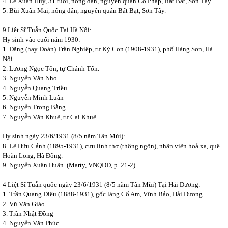
4. Lê Xuân Huy, 31 tuổi, nông dân, nguyên quán Cổ Pháp, Bất Bạt, Sơn Tây.
5. Bùi Xuân Mai, nông dân, nguyên quán Bất Bạt, Sơn Tây.
9 Liệt Sĩ Tuẫn Quốc Tại Hà Nội:
Hy sinh vào cuối năm 1930:
1. Đặng (hay Đoàn) Trần Nghiệp, tự Ký Con (1908-1931), phố Hàng Sơn, Hà
Nội.
2. Lương Ngọc Tốn, tự Chánh Tốn.
3. Nguyễn Văn Nho
4. Nguyễn Quang Triều
5. Nguyễn Minh Luân
6. Nguyễn Trọng Bằng
7. Nguyễn Văn Khuê, tự Cai Khuê.
Hy sinh ngày 23/6/1931 (8/5 năm Tân Mùi):
8. Lê Hữu Cảnh (1895-1931), cựu lính thợ (thông ngôn), nhân viên hoả xa, quê
Hoàn Long, Hà Đông.
9. Nguyễn Xuân Huân. (Marty, VNQDĐ, p. 21-2)
4 Liệt Sĩ Tuẫn quốc ngày 23/6/1931 (8/5 năm Tân Mùi) Tại Hải Dương:
1. Trần Quang Diệu (1888-1931), gốc làng Cổ Am, Vĩnh Bảo, Hải Dương.
2. Vũ Văn Giáo
3. Trần Nhật Đồng
4. Nguyễn Văn Phúc