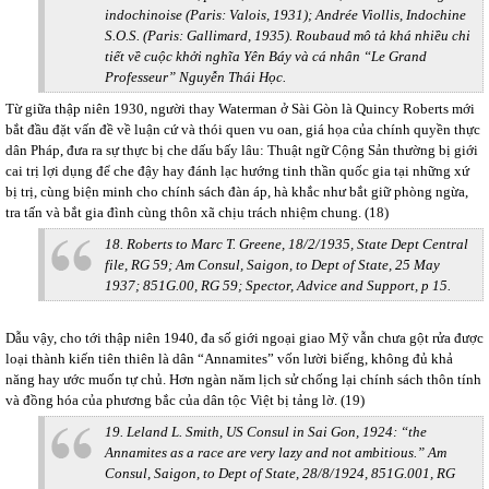
indochinoise (Paris: Valois, 1931); Andrée Viollis, Indochine
S.O.S. (Paris: Gallimard, 1935). Roubaud mô tả khá nhiều chi
tiết về cuộc khởi nghĩa Yên Báy và cá nhân “Le Grand
Professeur” Nguyễn Thái Học.
Từ giữa thập niên 1930, người thay Waterman ở Sài Gòn là Quincy Roberts mới
bắt đầu đặt vấn đề về luận cứ và thói quen vu oan, giá họa của chính quyền thực
dân Pháp, đưa ra sự thực bị che dấu bấy lâu: Thuật ngữ Cộng Sản thường bị giới
cai trị lợi dụng để che đậy hay đánh lạc hướng tinh thần quốc gia tại những xứ
bị trị, cùng biện minh cho chính sách đàn áp, hà khắc như bắt giữ phòng ngừa,
tra tấn và bắt gia đình cùng thôn xã chịu trách nhiệm chung. (18)
18. Roberts to Marc T. Greene, 18/2/1935, State Dept Central
file, RG 59; Am Consul, Saigon, to Dept of State, 25 May
1937; 851G.00, RG 59; Spector, Advice and Support, p 15.
Dẫu vậy, cho tới thập niên 1940, đa số giới ngoại giao Mỹ vẫn chưa gột rửa được
loại thành kiến tiên thiên là dân “Annamites” vốn lười biếng, không đủ khả
năng hay ước muốn tự chủ. Hơn ngàn năm lịch sử chống lại chính sách thôn tính
và đồng hóa của phương bắc của dân tộc Việt bị tảng lờ. (19)
19. Leland L. Smith, US Consul in Sai Gon, 1924: “the
Annamites as a race are very lazy and not ambitious.” Am
Consul, Saigon, to Dept of State, 28/8/1924, 851G.001, RG