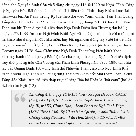
dành cho Nguyễn Sinh Côn và 5 đồng chí ngày 11/10/1929 tại Nghệ-Tĩnh. Tổng
lý Nguyễn Hữu Bài được lệnh cử một đại diện triều đình—hay Khâm lược đại
thần—tại bắc An Nam [Trung Kỳ] để theo dõi việc “bình định.” Tôn Thất Quảng,
Tổng đốc Thanh Hóa được kiêm nhiệm chức này; tháng 7/1933 thay Thái Văn
Toản sau khi Toản được điều lên thay Ngô Đình Diệm làm Thương thư bộ Lại
ngày 22/7/1933. Anh em Ngô Đình Khôi-Ngô Đình Diệm nổi danh với những trò
tra khảo như dùng nến đốt hậu môn, hay bắt nghi can dùng tay vuốt lạt tre, nứa,
hay quì trên vỏ mít ở Quảng Trị rồi Phan Rang. Trong thư gửi Toàn quyền Jean
Decoux ngày 21/8/1944, Giám mục Ngô Đình Thục từng kiêu hãnh khoe
khoang thành tích phục vụ Bảo hộ của cha con, anh em họ Ngô—từ chiến dịch
truy diệt phong trào Cần Vương của Phan Đình Phùng năm 1895-1896 tại phía
tây bắc Quảng Bình, tức vùng lãnh thổ Nguyễn Thân giao cho Ngô Đình Khả
trách nhiệm. Ngô Đình Nhu cũng từng khai với Giám đốc Mật thám Pháp là cựu
Tổng đốc Khôi “xin thề trên thập tự giá” rằng Bảo hộ Pháp là “bát cơm” [bol de
riz] cho họ Ngô. (12)
12. Công điện ngày 20/8/1944, Arnoux gửi Decoux, CAOM
(Aix), 14 PA (2); trích in trong Vũ Ngự Chiêu, Các vua cuối,
tập III, tr 856; Chính Đạo, “Jean Baptiste Ngô Đình Diệm
(1897-1963): Thời Kỳ Chưa Nắm Quyền;” Cuộc Thánh Chiến
Chống Cộng (Houston: Văn Hóa, 2004), tr 11-70, 385-405;
revised versions trên Hopluu.net, vietnamvanhien.net.