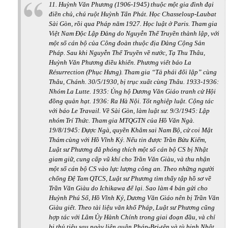
11. Huỳnh Văn Phương (1906-1945) thuộc một gia đình đại
điền chủ, chú ruột Huỳnh Tấn Phát. Học Chasseloup-Laubat
Sài Gòn, rồi qua Pháp năm 1927. Học luật ở Paris. Tham gia
Việt Nam Độc Lập Đảng do Nguyễn Thế Truyền thành lập, với
một số cán bộ của Công đoàn thuộc địa Đảng Cộng Sản
Pháp. Sau khi Nguyễn Thế Truyền về nước, Tạ Thu Thâu,
Huỳnh Văn Phương điều khiển. Phương viết báo La
Résurrection (Phục Hưng). Tham gia “Tả phái đối lập” cùng
Thâu, Chánh. 30/5/1930, bị trục xuất cùng Thâu. 1933-1936:
Nhóm La Lutte. 1935: Ủng hộ Dương Văn Giáo tranh cử Hội
đồng quản hạt. 1936: Ra Hà Nội. Tốt nghiệp luật. Cộng tác
với báo Le Travail. Về Sài Gòn, làm luật sư. 9/3/1945: Lập
nhóm Trí Thức. Tham gia MTQGTN của Hồ Văn Ngà.
19/8/1945: Đựợc Ngà, quyền Khâm sai Nam Bộ, cử coi Mật
Thám cùng với Hồ Vĩnh Ký. Nếu tin được Trần Bửu Kiếm,
Luật sư Phương đã phóng thích một số cán bộ CS bị Nhật
giam giữ, cung cấp vũ khí cho Trần Văn Giàu, và thu nhận
một số cán bộ CS vào lực lượng công an. Theo những người
chống Đệ Tam QTCS, Luật sư Phương tìm thấy tập hồ sơ về
Trần Văn Giàu do Ichikawa để lại. Sao làm 4 bản gửi cho
Huỳnh Phú Sổ, Hồ Vĩnh Ký, Dương Văn Giáo nên bị Trần Văn
Giàu giết. Theo tài liệu văn khố Pháp, Luật sư Phương cũng
hợp tác với Lâm Ủy Hành Chính trong giai đoạn đầu, và chỉ
bị thủ tiêu sau ngày liên quân Pháp-Bri-tên và tù binh Nhật