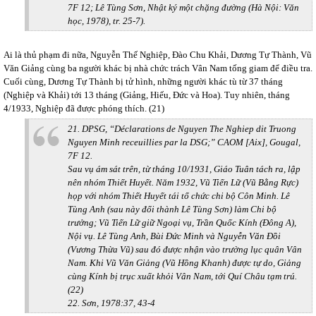
7F 12; Lê Tùng Sơn, Nhật ký một chặng đường (Hà Nội: Văn
học, 1978), tr. 25-7).
Ai là thủ phạm đi nữa, Nguyễn Thế Nghiệp, Đào Chu Khải, Dương Tự Thành, Vũ
Văn Giảng cùng ba người khác bị nhà chức trách Vân Nam tống giam để điều tra.
Cuối cùng, Dương Tự Thành bị tử hình, những người khác tù từ 37 tháng
(Nghiệp và Khải) tới 13 tháng (Giảng, Hiếu, Đức và Hoa). Tuy nhiên, tháng
4/1933, Nghiệp đã được phóng thích. (21)
21. DPSG, “Déclarations de Nguyen The Nghiep dit Truong
Nguyen Minh receuillies par la DSG;” CAOM [Aix], Gougal,
7F 12.
Sau vụ ám sát trên, từ tháng 10/1931, Giáo Tuân tách ra, lập
nên nhóm Thiết Huyết. Năm 1932, Vũ Tiến Lữ (Vũ Bằng Rực)
họp với nhóm Thiết Huyết tái tổ chức chi bộ Côn Minh. Lê
Tùng Anh (sau này đổi thành Lê Tùng Sơn) làm Chi bộ
trưởng; Vũ Tiến Lữ giữ Ngoại vụ, Trần Quốc Kính (Đông A),
Nội vụ. Lê Tùng Anh, Bùi Đức Minh và Nguyễn Văn Đồi
(Vương Thừa Vũ) sau đó được nhận vào trường lục quân Vân
Nam. Khi Vũ Văn Giảng (Vũ Hồng Khanh) được tự do, Giảng
cùng Kính bị trục xuất khỏi Vân Nam, tới Quí Châu tạm trú.
(22)
22. Sơn, 1978:37, 43-4