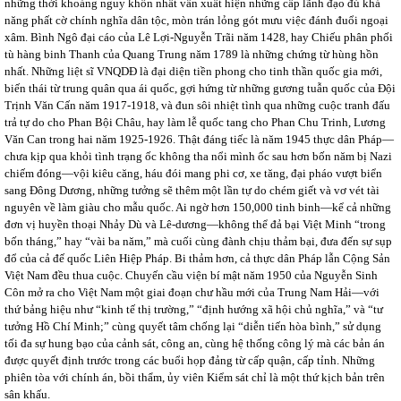
những thời khoảng nguy khốn nhất vẫn xuất hiện những cấp lãnh đạo đủ khả
năng phất cờ chính nghĩa dân tộc, mòn trán lỏng gót mưu việc đánh đuổi ngoại
xâm. Bình Ngô đại cáo của Lê Lợi-Nguyễn Trãi năm 1428, hay Chiếu phân phối
tù hàng binh Thanh của Quang Trung năm 1789 là những chứng từ hùng hồn
nhất. Những liệt sĩ VNQDĐ là đại diện tiền phong cho tinh thần quốc gia mới,
biến thái từ trung quân qua ái quốc, gợi hứng từ những gương tuẫn quốc của Đội
Trịnh Văn Cấn năm 1917-1918, và đun sôi nhiệt tình qua những cuộc tranh đấu
trả tự do cho Phan Bội Châu, hay làm lễ quốc tang cho Phan Chu Trinh, Lương
Văn Can trong hai năm 1925-1926. Thật đáng tiếc là năm 1945 thực dân Pháp—
chưa kịp qua khỏi tình trạng ốc không tha nổi mình ốc sau hơn bốn năm bị Nazi
chiếm đóng—vội kiêu căng, háu đói mang phi cơ, xe tăng, đại pháo vượt biển
sang Đông Dương, những tưởng sẽ thêm một lần tự do chém giết và vơ vét tài
nguyên về làm giàu cho mẫu quốc. Ai ngờ hơn 150,000 tinh binh—kể cả những
đơn vị huyền thoại Nhảy Dù và Lê-dương—không thể đả bại Việt Minh “trong
bốn tháng,” hay “vài ba năm,” mà cuối cùng đành chịu thảm bại, đưa đến sự sụp
đổ của cả đế quốc Liên Hiệp Pháp. Bi thảm hơn, cả thực dân Pháp lẫn Cộng Sản
Việt Nam đều thua cuộc. Chuyến cầu viện bí mật năm 1950 của Nguyễn Sinh
Côn mở ra cho Việt Nam một giai đoạn chư hầu mới của Trung Nam Hải—với
thứ bảng hiệu như “kinh tế thị trường,” “định hướng xã hội chủ nghĩa,” và “tư
tưởng Hồ Chí Minh;” cùng quyết tâm chống lại “diễn tiến hòa bình,” sử dụng
tối đa sự hung bạo của cảnh sát, công an, cùng hệ thống công lý mà các bản án
được quyết định trước trong các buổi họp đảng từ cấp quận, cấp tỉnh. Những
phiên tòa với chính án, bồi thẩm, ủy viên Kiểm sát chỉ là một thứ kịch bản trên
sân khấu.