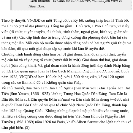
“siêu domino” từ Giáo sư John Dower, một chuyên viên về
Nhật Bản.
Theo lý thuyết, VNQDĐ có một Tổng bộ, ba Kỳ bộ, xuống thấp hơn là Tỉnh bộ,
rồi Chi bộ (cơ sở địa phương). Tổng bộ gồm 1 Chủ tịch, 1 Phó Chủ tịch, và 8 ủy
viên (tổ chức, tuyên truyền, tài chính, trinh thám, ngoại giao, binh vụ, giám sát
và ám sát). Các cấp lãnh đạo từ trung ương xuống địa phương được bầu lại sáu
tháng một lần. Mỗi cán bộ muốn được nhập đảng phải có hai người giới thiệu và
bảo đảm, rồi qua một giai đoạn tập sự trước khi làm lễ tuyên thệ.
Chương trình hành động chia làm ba [3] giai đoạn. Giai đoạn phôi thai, tuyển
mộ cán bộ và xây dựng tổ chức (tuyệt đối bí mật). Giai đoạn thứ hai, giai đoạn
dự bị (bán công khai). Và, giai đoạn chót là hành động (nổi dạy đánh Pháp bằng
võ lực). Cơ quan ngôn luận là Hồn Cách Mạng, nhưng chỉ ra được một số. Cuối
năm 1928, VNQDĐ có hơn 100 chi bộ, với 1,500 đảng viên, kể cả 120 người
trong các cơ lính khố đỏ và Không quân của Pháp.
Về chủ thuyết, dựa theo Tam Dân Chủ Nghĩa [San Min You [Zhu] I] của Tôn Dật
Tiên (Sun Yatsen, 1866-1925), lãnh tụ Trung Hoa Quốc Dân Đảng. Tam Dân là
Dân tộc [Min zu], Dân quyền [Min ch’uan] và Dân sinh [Min sheng]—được nhà
ái quốc Phan Bội Châu cổ vũ qua tổ chức Việt Nam Quốc Dân Đảng, thành lập
năm 1924 tại Quảng Châu. Không những được bí mật phổ biến vào trong nước,
tài liệu và đảng cương còn được đăng tải trên Việt Nam Hồn của Nguyễn Thế
Truyền (1898-1969) năm 1926 tại Paris, khiến Albert Sarraut cho lệnh tịch thu và
cấm phổ biến. (5)