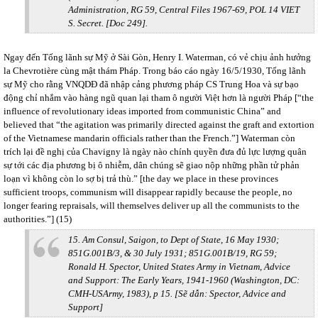
Administration, RG 59, Central Files 1967-69, POL 14 VIET
S. Secret. [Doc 249].
Ngay đến Tống lãnh sự Mỹ ở Sài Gòn, Henry I. Waterman, có vẻ chịu ảnh hưởng
la Chevrotière cùng mật thám Pháp. Trong báo cáo ngày 16/5/1930, Tống lãnh
sự Mỹ cho rằng VNQDĐ đã nhập cảng phương pháp CS Trung Hoa và sự bạo
động chỉ nhắm vào hàng ngũ quan lại tham ô người Việt hơn là người Pháp [“the
influence of revolutionary ideas imported from communistic China” and
believed that “the agitation was primarily directed against the graft and extortion
of the Vietnamese mandarin officials rather than the French.”] Waterman còn
trích lại đề nghị của Chavigny là ngày nào chính quyền đưa đủ lực lượng quân
sự tới các địa phương bị ô nhiễm, dân chúng sẽ giao nộp những phần tử phản
loạn vì không còn lo sợ bị trả thù.” [the day we place in these provinces
sufficient troops, communism will disappear rapidly because the people, no
longer fearing repraisals, will themselves deliver up all the communists to the
authorities.”] (15)
15. Am Consul, Saigon, to Dept of State, 16 May 1930;
851G.001B/3, & 30 July 1931; 851G.001B/19, RG 59;
Ronald H. Spector, United States Army in Vietnam, Advice
and Support: The Early Years, 1941-1960 (Washington, DC:
CMH-USArmy, 1983), p 15. [Sẽ dẫn: Spector, Advice and
Support]