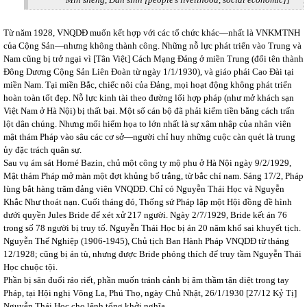
Từ năm 1928, VNQDĐ muốn kết hợp với các tổ chức khác—nhất là VNKMTNH
của Cộng Sản—nhưng không thành công. Những nỗ lực phát triển vào Trung và
Nam cũng bị trở ngại vì [Tân Việt] Cách Mạng Đảng ở miền Trung (đổi tên thành
Đông Dương Cộng Sản Liên Đoàn từ ngày 1/1/1930), và giáo phái Cao Đài tại
miền Nam. Tại miền Bắc, chiếc nôi của Đảng, mọi hoạt động không phát triển
hoàn toàn tốt đẹp. Nỗ lực kinh tài theo đường lối hợp pháp (như mở khách sạn
Việt Nam ở Hà Nội) bị thất bại. Một số cán bộ đã phải kiếm tiền bằng cách trấn
lột dân chúng. Nhưng mối hiểm họa to lớn nhất là sự xâm nhập của nhân viên
mật thám Pháp vào sâu các cơ sở—người chỉ huy những cuộc càn quét là trung
ủy đặc trách quân sự.
Sau vụ ám sát Horné Bazin, chủ một công ty mộ phu ở Hà Nội ngày 9/2/1929,
Mật thám Pháp mở màn một đợt khủng bố trắng, từ bắc chí nam. Sáng 17/2, Pháp
lùng bắt hàng trăm đảng viên VNQDĐ. Chỉ có Nguyễn Thái Học và Nguyễn
Khắc Như thoát nạn. Cuối tháng đó, Thống sứ Pháp lập một Hội đồng đề hình
dưới quyền Jules Bride để xét xử 217 người. Ngày 2/7/1929, Bride kết án 76
trong số 78 người bị truy tố. Nguyễn Thái Học bị án 20 năm khổ sai khuyết tịch.
Nguyễn Thế Nghiệp (1906-1945), Chủ tịch Ban Hành Pháp VNQDĐ từ tháng
12/1928; cũng bị án tù, nhưng được Bride phóng thích để truy tầm Nguyễn Thái
Học chuộc tội.
Phần bị săn đuổi ráo riết, phần muốn tránh cảnh bị âm thầm tận diệt trong tay
Pháp, tại Hội nghị Võng La, Phú Thọ, ngày Chủ Nhật, 26/1/1930 [27/12 Kỷ Tị]
Nguyễn Thái Học cho lệnh tổng khởi nghĩa.