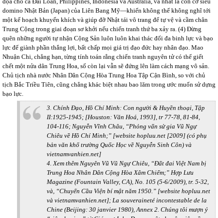
dọa cho cả Đài Loan, Philippines, Indonesia và Australia, và nhất là con cờ siêu
domino Nhật Bản (Japan) của Liên Bang Mỹ—khiến không thể không nghĩ tới
một kế hoạch khuyến khích và giúp đỡ Nhật tái vô trang để tự vệ và cầm chân
Trung Cộng trong giai đoạn sơ khởi nếu chiến tranh thứ ba xảy ra. (4) Đừng
quên những người tự nhận Cộng Sản luôn luôn khai thác đối đa binh lực và bạo
lực để giành phần thắng lợi, bất chấp mọi giá trị đạo đức hay nhân đạo. Mao
Nhuận Chi, chẳng hạn, từng tính toán rằng chiến tranh nguyên tử có thể giết
chết một nửa dân Trung Hoa, số còn lại vẫn sẽ đứng lên làm cách mạng vô sản.
Chủ tịch nhà nước Nhân Dân Cộng Hòa Trung Hoa Tập Cận Bình, so với chủ
tịch Bắc Triều Tiên, cũng chẳng khác biệt nhau bao lăm trong ước muốn sử dựng
bạo lực.
3. Chính Đạo, Hồ Chí Minh: Con người & Huyền thoại, Tập
II:1925-1945; [Houston: Văn Hoá, 1993], tr 77-78, 81-84,
104-116; Nguyễn Vĩnh Châu, “Phỏng vấn sử gia Vũ Ngự
Chiêu về Hồ Chí Minh;” [website hopluu.net [2009] (có phụ
bản văn khố trường Quốc Học về Nguyễn Sinh Côn) và
vietnamvanhien.net]
4. Xem thêm Nguyên Vũ Vũ Ngự Chiêu, “Đất đai Việt Nam bị
Trung Hoa Nhân Dân Cộng Hòa Xâm Chiếm;” Hợp Lưu
Magazine (Fountain Valley, CA), No. 105 (5-6/2009), tr. 5-32,
và, “Chuyến Cầu Viện bí mật năm 1950.” [website hopluu.net
và vietnamvanhien.net]; La souveraineté incontestable de la
Chine (Beijing: 30 janvier 1980), Annex 2. Chúng tôi mượn ý