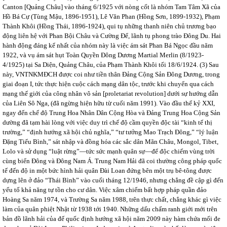
Canton [Quảng Châu] vào tháng 6/1925 với nòng cốt là nhóm Tam Tâm Xã của
Hồ Bá Cự (Tùng Mậu, 1896-1951), Lê Văn Phan (Hồng Sơn, 1899-1932), Phạm
Thành Khôi (Hồng Thái, 1896-1924), qui tụ những thanh niên chủ trương bạo
động liên hệ với Phan Bội Châu và Cường Để, lãnh tụ phong trào Đông Du. Hai
hành động đáng kể nhất của nhóm này là việc ám sát Phan Bá Ngọc đầu năm
1922, và vụ ám sát hụt Toàn Quyền Đông Dương Martial Merlin (8/1923-
4/1925) tại Sa Diện, Quảng Châu, của Phạm Thành Khôi tối 18/6/1924. (3) Sau
này, VNTNKMĐCH được coi như tiền thân Đảng Cộng Sản Đông Dương, trong
giai đoạn I, tức thực hiện cuộc cách mạng dân tộc, trước khi chuyển qua cách
mạng thế giới của công nhân vô sản [proletariat revolution] dưới sự hướng dẫn
của Liên Sô Nga, (đã ngừng hiện hữu từ cuối năm 1991). Vào đầu thế kỷ XXI,
ngay đến chế độ Trung Hoa Nhân Dân Cộng Hòa và Đảng Trung Hoa Cộng Sản
dường đã tạm hài lòng với việc duy trì chế độ cầm quyền độc tài “kinh tế thị
trường,” “định hướng xã hội chủ nghĩa,” “tư tưởng Mao Trạch Đông,” “lý luận
Đặng Tiểu Bình,” sát nhập và đồng hóa các sắc dân Mãn Châu, Mongol, Tibet,
Lolo và sử dụng “luật rừng”—tức sức mạnh quân sự—để độc chiếm vùng trời
cùng biển Đông và Đông Nam Á. Trung Nam Hải đã coi thường công pháp quốc
tế đến độ in một bức hình hải quân Đài Loan đứng bên một trụ bê-tông được
dựng lên ở đảo “Thái Bình” vào cuối tháng 12/1946, nhưng chẳng đề cập gì đến
yếu tố khả năng tự tồn cho cư dân. Việc xâm chiếm bất hợp pháp quần đảo
Hoàng Sa năm 1974, và Trường Sa năm 1988, trên thực chất, chẳng khác gì việc
làm của quân phiệt Nhật từ 1938 tới 1940. Những dấu chấm ranh giới mới trên
bản đồ lãnh hải của đế quốc định hướng xã hội năm 2009 này hàm chứa mối đe