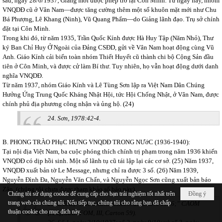
sau, ngày 28/6/1937, Giảng mới được phép trở lại Côn Minh. Từ ngày này, nhóm
VNQDĐ cũ ở Vân Nam—được tăng cường thêm một số khuôn mặt mới như Chu
Bá Phượng, Lê Khang (Ninh), Vũ Quang Phẩm—do Giảng lãnh đạo. Trụ sở chính
đặt tại Côn Minh.
Trong khi đó, từ năm 1935, Trần Quốc Kính được Hà Huy Tập (Năm Nhỏ), Thư
ký Ban Chỉ Huy Ở Ngoài của Đảng CSĐD, gửi về Vân Nam hoạt động cùng Vũ
Anh. Giáo Kính cải biến toàn nhóm Thiết Huyết cũ thành chi bộ Cộng Sản đầu
tiên ở Côn Minh, và được cử làm Bí thư. Tuy nhiên, họ vẫn hoạt động dưới danh
nghĩa VNQDĐ.
Từ năm 1937, nhóm Giáo Kính và Lê Tùng Sơn lập ra Việt Nam Dân Chúng
Hưởng Ứng Trung Quốc Kháng Nhật Hội, tức Hội Chống Nhật, ở Vân Nam, được
chính phủ địa phương công nhận và ủng hộ. (24)
24. Sơn, 1978:42-4.
B. PHONG TRÀO PHụC HƯNG VNQDĐ TRONG NƯớC (1936-1940):
Tại nội địa Việt Nam, ba cuộc phóng thích chính trị phạm trong năm 1936 khiến
VNQDĐ có dịp hồi sinh. Một số lãnh tụ cũ tái lập lại các cơ sở. (25) Năm 1937,
VNQDĐ xuất bản tờ Le Message, nhưng chỉ ra được 3 số. (26) Năm 1939,
Nguyễn Đình Đa, Nguyễn Văn Chấn, và Nguyễn Ngọc Sơn cũng xuất bản báo
Zân. (chúng tôi chưa được tham khảo số báo này).
Chúng tôi sử dụng cookie để cung cấp cho bạn trải nghiệm tốt nhất trên
Đồng ý
trang web của chúng tôi. Nếu tiếp tục, chúng tôi cho rằng bạn đã chấp
25. DGAP, “Notes mensuelles ... décembre 1936;” CAOM
thuận cookie cho mục đích này.
[Aix], SLOTFOM, III, Carton 59).