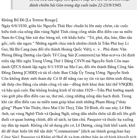
đánh chiếm Sài Gòn trong dịp cuối tuần 22-23/9/1945.
Khủng Bố Đỏ [La Terreur Rouge]:
Ngày 6/6/1930, giữa lúc Nguyễn Thái Học chuẩn bị lên máy chém, các cuộc
biểu tình của nông dân vùng Nghệ Tĩnh cùng công nhân đồn điền cao su miền
Nam do Cộng Sản xúi dục bùng nổ, với khẩu hiệu: “Trí, phú, địa, hào, Đào tận
gốc, trốc tận ngọn.” Những người chịu trách nhiệm chính là Trần Phú hay Li
Gui, Hà Bá Cang (sau đổi tên thành Hoàng Quốc Việt), v.. v... Phú được Văn
Phòng Đông Dương của Quốc Tế Cộng Sản [Comintern] tại Mat-scơ-va chỉ định
triệu tập Hội nghị Trung Ương Thứ 1 Đảng CSVN mà Nguyễn Sinh Côn mạo
danh QTCS thành lập ngày 6/1/1930 tại Ma Cao, đổi tên thành Đảng Cộng Sản
Đông Dương [CSĐD] và tái tổ chức Ban Chấp Ủy Trung Ương. Nguyễn Sinh
Côn không được mời tham dự. Có lẽ để nâng cao uy tín và tạo thêm sinh động,
sắt thép cho Đảng của nhân công vô sản—đồng thời khai thác khí thế VNQDĐ,
và hậu quả cuộc Đại khủng hoảng kinh tế từ năm 1929—Trần Phú hướng mạnh
vào giới phu đồn điền cao su, thợ mỏ, cùng những nông dân bạch đinh. Trong
khi các đồn điền cao su miền nam giúp khai sinh những Phạm Hùng (“thày
gồng” Phạm Văn Thiện, theo Mai Chí Thọ), Trần Tử Bình, rồi sau này, Lê Đức
Anh, tại vùng Nghệ-Tĩnh và Quảng Ngãi, nông dân nhiều thôn xã đã nổi lên giết
đuổi cơ quan hương chính, đốt sổ sách, tự làm chủ. Pasquier và thuộc hạ xuống
tay đàn áp mạnh. Không chỉ sử dụng phi cơ, Lê Dương, cùng lính khố xanh, khố
đỏ để thực hiện lời thề tận diệt “Communisme” [dịch sai thành gongchan hay
Cộng Sản], Pasquier và Khâm sứ Huế đi xa hơn những bản án tử hình khuyết tịch