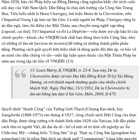
Năm 1930, báo chí Pháp kiều tại Đông Dương cũng nghiêm khắc chỉ trích cuộc
nổi dạy của Việt Nam Quốc Dân Đảng là chịu ảnh hưởng của Cộng Sản Trung
Hoa. Tiêu biểu nhất là Henri Chavigny, bút hiệu Henri de la Chevrotière, trên
l’Impartial/Trung Lập báo tại Sài Gòn. Là một người lai Pháp, Chatigny từng bị
án đào ngũ, làm chỉ điểm cho Mật Thám, sau chuyển sang nghề cạp-rằng
[caporal, cai thợ]. Tờ l’Impartial và rồi La Dépêche—vốn được trợ cấp hậu hĩ của
chính quyền—khoác cho VNQDĐ tính chất bạo động theo kiểu Cộng Sản, như
có những tổ ám sát [section de sicaires] để trừng trị những thành phần phản
đảng. Phương cách giải quyết hữu hiệu nhất là dùng quân đội đàn áp, và bảo vệ
an ninh cho dân chúng vô tội—một lập luận quen thuộc của Mật Thám Pháp ba
năm sau trong tập tài liệu về VNQDĐ. (13)
13. Louis Marty, II, VNQDĐ, tr. 23-4. Sau này, De la
Chevrotière được cử vào Đại Hội Đồng Kinh Tế-Lý Tài Đông
Dương, và trở thành mạnh thường quân của nhiều chính
khách Việt. Ngày Thứ Hai, 15/1/1951, De la Chevrotière bị
ám sát bằng lựu đạn ở Sài Gòn; Hiến, 2004, II:479.
Quyết định “thanh Cộng” của Tưởng Giới Thạch (Chiang Kai-shek, hay
JiangJieshi (1888-1975) vào tháng 4/1927, cùng chính sách Diệt Cộng của thực
dân Pháp, được tăng cường với thánh lệnh năm 1929 của Vatican, bắt đầu phân
cách tâm trí người Việt, dù đại đa số—kể cả một số trí thức tốt nghiệp tại Âu
Châu hay Mỹ—chẳng hiểu “Cộng Sản” là gì. Thực ra, Cộng Sản [gongshan hay
gongchan] chỉ là tiếng Hán dịch sai thuật ngữ “Communism” [công hữu nguyên