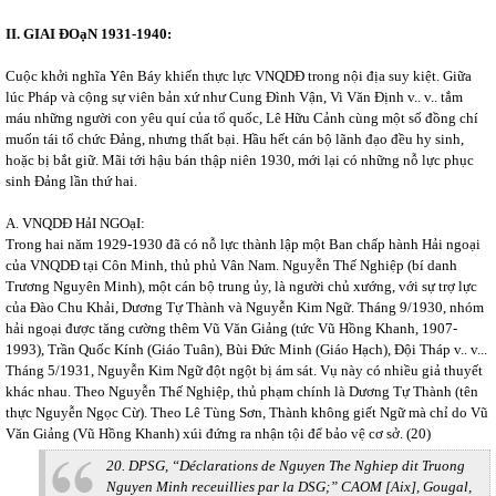
II. GIAI ĐOạN 1931-1940:
Cuộc khởi nghĩa Yên Báy khiến thực lực VNQDĐ trong nội địa suy kiệt. Giữa
lúc Pháp và cộng sự viên bản xứ như Cung Đình Vận, Vi Văn Định v.. v.. tắm
máu những người con yêu quí của tổ quốc, Lê Hữu Cảnh cùng một số đồng chí
muốn tái tổ chức Đảng, nhưng thất bại. Hầu hết cán bộ lãnh đạo đều hy sinh,
hoặc bị bắt giữ. Mãi tới hậu bán thập niên 1930, mới lại có những nỗ lực phục
sinh Đảng lần thứ hai.
A. VNQDĐ HảI NGOạI:
Trong hai năm 1929-1930 đã có nỗ lực thành lập một Ban chấp hành Hải ngoại
của VNQDĐ tại Côn Minh, thủ phủ Vân Nam. Nguyễn Thế Nghiệp (bí danh
Trương Nguyên Minh), một cán bộ trung ủy, là người chủ xướng, với sự trợ lực
của Đào Chu Khải, Dương Tự Thành và Nguyễn Kim Ngữ. Tháng 9/1930, nhóm
hải ngoại được tăng cường thêm Vũ Văn Giảng (tức Vũ Hồng Khanh, 1907-
1993), Trần Quốc Kính (Giáo Tuân), Bùi Đức Minh (Giáo Hạch), Đội Tháp v.. v...
Tháng 5/1931, Nguyễn Kim Ngữ đột ngột bị ám sát. Vụ này có nhiều giả thuyết
khác nhau. Theo Nguyễn Thế Nghiệp, thủ phạm chính là Dương Tự Thành (tên
thực Nguyễn Ngọc Cừ). Theo Lê Tùng Sơn, Thành không giết Ngữ mà chỉ do Vũ
Văn Giảng (Vũ Hồng Khanh) xúi đứng ra nhận tội để bảo vệ cơ sở. (20)
20. DPSG, “Déclarations de Nguyen The Nghiep dit Truong
Nguyen Minh receuillies par la DSG;” CAOM [Aix], Gougal,