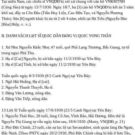
Tại miền Nam, các chiến sĩ VNQDĐ bị xét xử chung với cán bộ VNKMTNH
(Cộng Sản) từ ngày 15/7/1930. Ngày 18/7, ba [3] cán bộ VNQDĐ bị kết án 5 năm
khổ sai, đầy ra Côn Đảo (Trần Huy Liệu, Cao Hữu Tạo, và Nguyễn Phương
Thảo). Sáu [6] người khác bị án từ 2 tới 4 năm, nhốt tại Hà Tiên (Nguyễn Hào
[Hòa] Hiệp, v.. v..).
B. DANH SÁCH LIệT SĨ QUốC DÂN ĐảNG Vị QUốC VONG THÂN
1. Xứ Nhu Nguyễn Khắc Như, 47 tuổi, quê Phủ Lạng Thương, Bắc Giang, tự tử
trong ngục Phú Thọ.
2. Hạ sĩ [Cai] Nguyên, bị xử bắn ngày 11/2/1930 tại Yên Báy.
3. Hạ sĩ [Cai] Tính, bị xử bắn ngày 11/2/1930 tại Yên Báy.
Tuẫn quốc ngày 8/3/1930 (9/2 Canh Ngọ) tại Yên Báy:
1. Ngô Hải Hoằng, Hạ sĩ [cai].
2. Nguyễn Thanh Thuyết, Hạ sĩ.
3. Đặng Văn Lương, nông dân.
4. Đặng Văn Tiếp, nông dân.
13 Liệt Sĩ Tuẫn quốc ngày 17/6/1930 (21/5 Canh Ngọ) tại Yên Báy:
1. Nguyễn Thái Học, 26 tuổi, làng Cổ Am, Vĩnh Bảo, Hải Dương. Hôn thê là
Nguyễn Thị Giang tự vẫn ngày hôm sau, 18/6/1930. (Marty, VNQDĐ, p. 21)
2. Phó Đức Chính, 23 tuổi, cán sự lục lộ tại Savanakhet, sinh quán làng Đa Ngưu,
Bắc Ninh. [Theo PNTV, ngày 20/2/1930, Phó Đức Chính cũng bị bắt ở Sơn Tây,