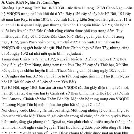
A. Cuộc Khởi Nghĩa Tết Canh Ngọ:
Khoảng 1 giờ sáng Thứ Hai 10/2/1930—tức đêm 11 rạng 12 Tết Canh Ngọ—cán
bộ VNQDĐ trong cơ lính khố đỏ ở Yên Báy (156 cây số tây bắc Hà Nội, 194 cây
số nam Lào Kay, từ năm 1975 thuộc tỉnh Hoàng Liên Sơn) nổi lên giết chết 11 sĩ
quan và Hạ sĩ quan Pháp, gây thương tích cho 10 người khác. Những cán bộ từ
xuôi kéo lên của Phó Đức Chính cũng chiếm được phố chợ trong đêm. Tuy
nhiên, quân Pháp cố thủ được Đồn Cao. Nhờ Không quân yểm trợ, nội trong
ngày 10/2, quân Pháp phản công, làm chủ được tình hình. Hầu hết cán bộ
VNQDĐ đều bị giết hoặc bắt giữ. Phó Đức Chính chạy về Sơn Tây, nhưng cũng
bị bắt ngày 15/2 tại nhà một quản binh [adjudant].
Trong đêm Chủ Nhật 9 rạng 10/2, Nguyễn Khắc Như tấn công đồn Hưng Hoá
(nay là huyện Tam Nông, đông nam tỉnh Phú Thọ 22 cây số). Thất bại, Xứ Nhu
kéo quân qua chiếm huyện lị Lâm Thao. Nhưng chỉ nội sáng ngày 10/2, quân
khởi nghĩa đại bại. Xứ Nhu bị bắt rồi tự tử trong ngục tỉnh Phú Thọ (tỉnh lỵ, tây
bắc Hà Nội 90 cây số, 62 cây số nam Yên Bái).
Tại Hà Nội, ngày 10/2, ban ám sát của VNQDĐ cắt đứt giây điện tín tại vài nơi,
ném 20 trái tạc đạn vào hai ty Cảnh sát, sở Hiến binh, nhà tù Hoả Lò và tư dinh
Paul Arnoux, Chánh sở Mật Thám Bắc Kỳ. Một cán bộ trung ương của VNQDĐ
là Lương Ngọc Tốn bị một nhóm thợ gốm bắt sống tại Gia Lâm.
Nói chung, cuộc khởi nghĩa thất bại nặng. Một trong những lý do là nhặng báo
(mouchards) của Mật Thám đã gài cấy sẵn trong tổ chức, nên chính quyền Pháp
biết trước, tăng gia phòng thủ. Ngoài ra, vào phút chót vì thiếu truyền thông, nên
lệnh hoãn khởi nghĩa của Nguyễn Thái Học không được phổ biến rộng rãi. Hơn
nữa, thực lực quân sự quá yếu kém. Đảng không tổ chức được một an toàn khu