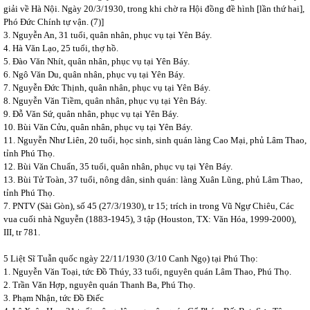
giải về Hà Nội. Ngày 20/3/1930, trong khi chờ ra Hội đồng đề hình [lần thứ hai],
Phó Đức Chính tự vận. (7)]
3. Nguyễn An, 31 tuổi, quân nhân, phục vụ tại Yên Báy.
4. Hà Văn Lạo, 25 tuổi, thợ hồ.
5. Đào Văn Nhít, quân nhân, phục vụ tại Yên Báy.
6. Ngô Văn Du, quân nhân, phục vụ tại Yên Báy.
7. Nguyễn Đức Thịnh, quân nhân, phục vụ tại Yên Báy.
8. Nguyễn Văn Tiềm, quân nhân, phục vụ tại Yên Báy.
9. Đỗ Văn Sứ, quân nhân, phục vụ tại Yên Báy.
10. Bùi Văn Cửu, quân nhân, phục vụ tại Yên Báy.
11. Nguyễn Như Liên, 20 tuổi, học sinh, sinh quán làng Cao Mại, phủ Lâm Thao,
tỉnh Phú Thọ.
12. Bùi Văn Chuẩn, 35 tuổi, quân nhân, phục vụ tại Yên Báy.
13. Bùi Tử Toàn, 37 tuổi, nông dân, sinh quán: làng Xuân Lũng, phủ Lâm Thao,
tỉnh Phú Thọ.
7. PNTV (Sài Gòn), số 45 (27/3/1930), tr 15; trích in trong Vũ Ngự Chiêu, Các
vua cuối nhà Nguyễn (1883-1945), 3 tập (Houston, TX: Văn Hóa, 1999-2000),
III, tr 781.
5 Liệt Sĩ Tuẫn quốc ngày 22/11/1930 (3/10 Canh Ngọ) tại Phú Thọ:
1. Nguyễn Văn Toại, tức Đồ Thúy, 33 tuổi, nguyên quán Lâm Thao, Phú Thọ.
2. Trần Văn Hợp, nguyên quán Thanh Ba, Phú Thọ.
3. Phạm Nhận, tức Đồ Điếc