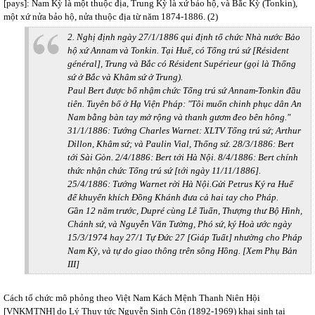
[pays]: Nam Kỳ là một thuộc địa, Trung Kỳ là xứ bảo hộ, và Bắc Kỳ (Tonkin),
một xứ nửa bảo hộ, nửa thuộc địa từ năm 1874-1886. (2)
2. Nghị định ngày 27/1/1886 qui định tổ chức Nhà nước Bảo
hộ xứ Annam và Tonkin. Tại Huế, có Tổng trú sứ [Résident
général], Trung và Bắc có Résident Supérieur (gọi là Thống
sứ ở Bắc và Khâm sứ ở Trung).
Paul Bert được bổ nhậm chức Tổng trú sứ Annam-Tonkin đầu
tiên. Tuyên bố ở Hạ Viện Pháp: "Tôi muốn chinh phục dân An
Nam bằng bàn tay mở rộng và thanh gươm đeo bên hông."
31/1/1886: Tướng Charles Warnet: XLTV Tổng trú sứ; Arthur
Dillon, Khâm sứ; và Paulin Vial, Thống sứ. 28/3/1886: Bert
tới Sài Gòn. 2/4/1886: Bert tới Hà Nội. 8/4/1886: Bert chính
thức nhận chức Tổng trú sứ [tới ngày 11/11/1886].
25/4/1886: Tướng Warnet rời Hà Nội.Gửi Petrus Ký ra Huế
để khuyến khích Đồng Khánh đưa cả hai tay cho Pháp.
Gần 12 năm trước, Dupré cùng Lê Tuấn, Thượng thư Bộ Hình,
Chánh sứ, và Nguyễn Văn Tường, Phó sứ, ký Hoà ước ngày
15/3/1974 hay 27/1 Tự Đức 27 [Giáp Tuất] nhường cho Pháp
Nam Kỳ, và tự do giao thông trên sông Hồng. [Xem Phụ Bản
III]
Cách tổ chức mô phỏng theo Việt Nam Kách Mệnh Thanh Niên Hội
[VNKMTNH] do Lý Thụy tức Nguyễn Sinh Côn (1892-1969) khai sinh tại