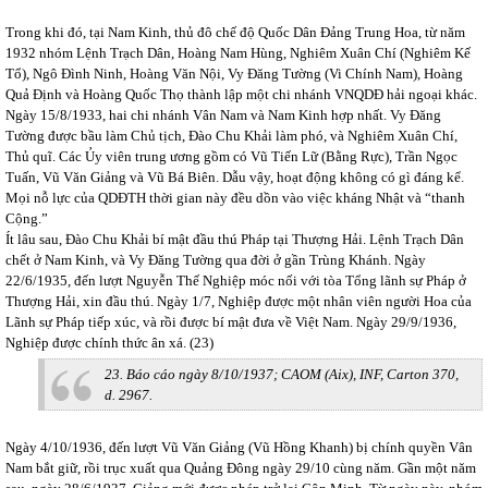
Trong khi đó, tại Nam Kinh, thủ đô chế độ Quốc Dân Đảng Trung Hoa, từ năm
1932 nhóm Lệnh Trạch Dân, Hoàng Nam Hùng, Nghiêm Xuân Chí (Nghiêm Kế
Tổ), Ngô Đình Ninh, Hoàng Văn Nội, Vy Đăng Tường (Vi Chính Nam), Hoàng
Quả Định và Hoàng Quốc Thọ thành lập một chi nhánh VNQDĐ hải ngoại khác.
Ngày 15/8/1933, hai chi nhánh Vân Nam và Nam Kinh hợp nhất. Vy Đăng
Tường được bầu làm Chủ tịch, Đào Chu Khải làm phó, và Nghiêm Xuân Chí,
Thủ quĩ. Các Ủy viên trung ương gồm có Vũ Tiến Lữ (Bằng Rực), Trần Ngọc
Tuấn, Vũ Văn Giảng và Vũ Bá Biên. Dẫu vậy, hoạt động không có gì đáng kể.
Mọi nỗ lực của QDĐTH thời gian này đều dồn vào việc kháng Nhật và “thanh
Cộng.”
Ít lâu sau, Đào Chu Khải bí mật đầu thú Pháp tại Thượng Hải. Lệnh Trạch Dân
chết ở Nam Kinh, và Vy Đăng Tường qua đời ở gần Trùng Khánh. Ngày
22/6/1935, đến lượt Nguyễn Thế Nghiệp móc nối với tòa Tổng lãnh sự Pháp ở
Thượng Hải, xin đầu thú. Ngày 1/7, Nghiệp được một nhân viên người Hoa của
Lãnh sự Pháp tiếp xúc, và rồi được bí mật đưa về Việt Nam. Ngày 29/9/1936,
Nghiệp được chính thức ân xá. (23)
23. Báo cáo ngày 8/10/1937; CAOM (Aix), INF, Carton 370,
d. 2967.
Ngày 4/10/1936, đến lượt Vũ Văn Giảng (Vũ Hồng Khanh) bị chính quyền Vân
Nam bắt giữ, rồi trục xuất qua Quảng Đông ngày 29/10 cùng năm. Gần một năm