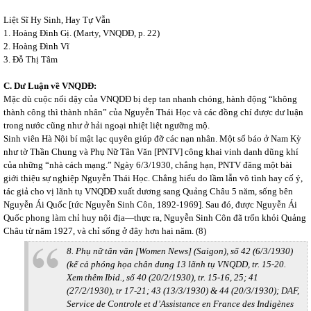
Liệt Sĩ Hy Sinh, Hay Tự Vẫn
1. Hoàng Đình Gị. (Marty, VNQDĐ, p. 22)
2. Hoàng Đình Vĩ
3. Đỗ Thị Tâm
C. Dư Luận về VNQDĐ:
Mặc dù cuộc nổi dậy của VNQDĐ bị dẹp tan nhanh chóng, hành động “không
thành công thì thành nhân” của Nguyễn Thái Học và các đồng chí được dư luận
trong nước cũng như ở hải ngoại nhiệt liệt ngưỡng mộ.
Sinh viên Hà Nội bí mật lạc quyên giúp đỡ các nạn nhân. Một số báo ở Nam Kỳ
như tờ Thần Chung và Phụ Nữ Tân Văn [PNTV] công khai vinh danh dũng khí
của những “nhà cách mạng.” Ngày 6/3/1930, chẳng hạn, PNTV đăng một bài
giới thiệu sự nghiệp Nguyễn Thái Học. Chẳng hiểu do lầm lẫn vô tình hay cố ý,
tác giả cho vị lãnh tụ VNQDĐ xuất dương sang Quảng Châu 5 năm, sống bên
Nguyễn Ái Quốc [tức Nguyễn Sinh Côn, 1892-1969]. Sau đó, được Nguyễn Ái
Quốc phong làm chỉ huy nội địa—thực ra, Nguyễn Sinh Côn đã trốn khỏi Quảng
Châu từ năm 1927, và chỉ sống ở đây hơn hai năm. (8)
8. Phụ nữ tân văn [Women News] (Saigon), số 42 (6/3/1930)
(kể cả phóng họa chân dung 13 lãnh tụ VNQDD, tr. 15-20.
Xem thêm Ibid., số 40 (20/2/1930), tr. 15-16, 25; 41
(27/2/1930), tr 17-21; 43 (13/3/1930) & 44 (20/3/1930); DAF,
Service de Controle et d’Assistance en France des Indigènes