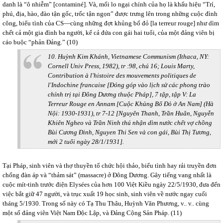
danh là “ô nhiễm” [contaminé]. Và, mối lo ngại chính của họ là khẩu hiệu “Trí,
phú, địa, hào, đào tận gốc, trốc tận ngọn” được trưng lên trong những cuộc đình
công, biểu tình của CS—cùng những đợt khủng bố đỏ [la terreur rouge] như dìm
chết cả một gia đình ba người, kể cả đứa con gái hai tuổi, của một đảng viên bị
cáo buộc “phản Đảng.” (10)
10. Huỳnh Kim Khánh, Vietnamese Communism (Ithaca, NY:
Cornell Univ Press, 1982), tr :98, chú 16; Louis Marty,
Contribution à l'histoire des mouvements politiques de
l'Indochine francaise [Đóng góp vào lịch sử các phong trào
chính trị tại Đông Dương thuộc Pháp], 7 tập, tập V: La
Terreur Rouge en Annam [Cuộc Khủng Bố Đỏ ở An Nam] (Hà
Nội: 1930-1931), tr 7-12 [Nguyên Thanh, Trần Huân, Nguyễn
Khiên Ngheo và Trần Ninh thú nhận dìm nước chết vợ chồng
Bùi Cương Đinh, Nguyen Thi Sen và con gái, Bùi Thị Tương,
mới 2 tuổi ngày 28/1/1931].
Tại Pháp, sinh viên và thợ thuyền tổ chức hội thảo, biểu tình hay rải truyền đơn
chống đàn áp và “thảm sát” (massacre) ở Đông Dương. Gây tiếng vang nhất là
cuộc mít-tinh trước điện Elysées của hơn 100 Việt Kiều ngày 22/5/1930, đưa đến
việc bắt giữ 47 người, và trục xuất 19 học sinh, sinh viên về nước ngay cuối
tháng 5/1930. Trong số này có Tạ Thu Thâu, Huỳnh Văn Phương, v.. v.. cùng
một số đảng viên Việt Nam Độc Lập, và Đảng Cộng Sản Pháp. (11)