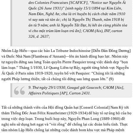
des Colonies Francaises [SCAFICF], “Notice sur Nguyễn Ái
Quốc (26 June 1931)” [sinh ngày 15/1/1894 tại Kim Liên,
Nam Đàn, Nghệ An; cha là tri huyện bị cách chức năm 1910
vì say sưa và tàn ác; chị là Nguyễn Thị Thanh, năm 1918 bị
án tù 9 năm; anh là Nguyễn Tất Đạt, bị kết án cùng phiên tòa
vì cho một trùm làm loạn trú ẩn]; CAOM (Aix), INF, carton
326, d. 2637;
Nhóm Lập Hiến—qua các báo La Tribune Indochinoise [Diễn Đàn Đông Dương]
và Đuốc Nhà Nam [Flambeau d’Annam]—lên án hành động bạo lực. Nhóm này
tự nguyện đứng sau lưng Toàn quyền Pierre Pasquier trong việc đánh dẹp “bọn
làm loạn.” Tháng 1/1930, Lê Quang Liêm tự Bảy, người từng bênh vực Nguyễn
Ái Quấc ở Paris năm 1919-1920, tuyên bố với Pasquier: “Chúng tôi là những
người Pháp lương thiện; tất cả chúng tôi đứng sau lưng quan lớn.” (9)
9. Thư ngày 29/1/1930, Gougal gửi Goucoch; CAOM [Aix],
Affaires Politiques [AP], Carton 2431.
Tất cả những thành viên của Hội đồng Quản hạt [Conseil Colonial] Nam Kỳ tới
thăm Thống Đốc Jean Félix Krautheimer (1929-1934) để bày tỏ sự ủng hộ của họ
trong việc dẹp loạn. Trong buổi họp này, Nguyễn Phan Long (1889-1960) đề
nghị nên sử dụng hơi ngạt và “vòi rồng” để chống lại các đoàn biểu tình. Thực
tâm nhóm Lập Hiến chống lại những cuộc đánh bom khu vực mà Pháp mệnh