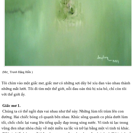
(Mơ_ T
ranh
Đặng Hiền )
Tôi chìm vào một giấc mơ, giấc mơ có những sợi dây bé xíu đan vào nhau thành
những mắt lưới. Tôi đi tìm một thế giới, nỗi đau oán thù bị xóa bỏ, chỉ còn tôi
với thế giới ấy.
Giấc mơ 1.
Chúng ta có thể ngồi dựa vai nhau như thế này. Những lùm tối trùm lên con
đường. Hai chiếc bóng cô quạnh bên nhau. Khúc sông quanh co phía dưới lùm
tối, chốc chốc lại vang lên tiếng quẫy đạp trong sóng nước. Vì tinh tú lạc trong
vũng đen nhạt nhòa chảy về một miền xa lắc và trở lại bằng một vì tinh tú khác.