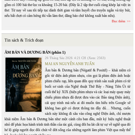
gồm có 100 bài thơ lọc ra khoảng 15-20 bài. (Đây là 2 tập thơ cuối cùng khép lại việc in
thơ. Từ nay về sau tôi tiếp tục dành thời gian và tâm huyết cho truyện ngắn và tùy bút,
nếu bất chợt có cảm hứng thì vẫn làm thơ, đăng báo chứ không xuất bản nữa).
Đọc thêm
Tin sách & Trích đoạn
ÂM BẢN VÀ DƯƠNG BẢN (phần 1)
26 Tháng Sáu 2026
4:21 CH
(Xem: 2563)
MAI AN NGUYỄN ANH TUẤN
Âm bản & Dương bản (Négatif & Positif) – khái niệm có
gốc từ điện ảnh phim nhựa, còn gọi là phim điện ảnh hoặc
phim chiếu rạp, liên quan đến quy trình sản xuất phim có từ
buổi sơ sinh của Nghệ thuật Thứ Bảy - Nàng Tiên Út từ
cuối thế kỷ XIX (hiện phim nhựa và các loại máy quay máy
chiếu phim nhựa đã được đưa vào các Bảo tàng Điện ảnh),
cái quy trình mà nếu ai đó muốn tìm hiểu trên Google sẽ
không bao giờ có được thông tin đầy đủ… Nhưng, cuốn
sách này không đi sâu vào công nghệ Điện ảnh, chỉ mượn
khái niệm Âm bản & Dương bản như một cánh cửa ban đầu, một ký hiệu nghệ thuật
nhỏ để phác họa hành trình tinh thần của tác giả, cùng đôi ba lát cắt tự sự về nghề qua đó
hé lộ giúp người đọc đôi chút về đời sống của những người làm phim Việt qua mấy thế