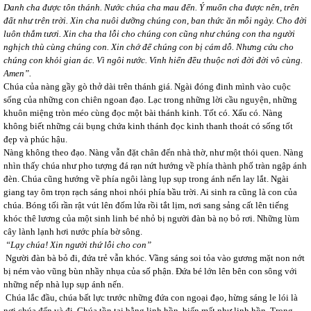
Danh cha được tôn thánh. Nước chúa cha mau đến. Ý muốn cha được nên, trên
đất như trên trời. Xin cha nuôi dưỡng chúng con, ban thức ăn mỗi ngày. Cho đời
luôn thắm tươi. Xin cha tha lỗi cho chúng con cũng như chúng con tha người
nghịch thù cùng chúng con. Xin chớ để chúng con bị cám dỗ. Nhưng cứu cho
chúng con khỏi gian ác. Vì ngôi nước. Vinh hiển đều thuộc nơi đời đời vô cùng.
Amen”.
Chúa của nàng gầy gò thở dài trên thánh giá. Ngài đóng đinh mình vào cuộc
sống của những con chiên ngoan đạo. Lạc trong những lời cầu nguyện, những
khuôn miệng tròn méo cùng đọc một bài thánh kinh. Tốt có. Xấu có. Nàng
không biết những cái bụng chứa kinh thánh đọc kinh thanh thoát có sống tốt
đẹp và phúc hậu.
Nàng không theo đạo. Nàng vẫn đặt chân đến nhà thờ, như một thói quen. Nàng
nhìn thấy chúa như pho tượng đá rạn nứt hướng về phía thành phố tràn ngập ánh
đèn. Chúa cũng hướng về phía ngôi làng lụp sụp trong ánh nến lay lắt. Ngài
giang tay ôm trọn rạch sáng nhoi nhói phía bầu trời. Ai sinh ra cũng là con của
chúa. Bóng tối rần rật vút lên đốm lửa rồi tắt lịm, nơi sang sảng cất lên tiếng
khóc thê lương của một sinh linh bé nhỏ bị người đàn bà nọ bỏ rơi. Những lùm
cây lành lạnh hơi nước phía bờ sông.
“Lạy chúa! Xin người thứ lỗi cho con”
Người đàn bà bỏ đi, đứa trẻ vẫn khóc. Vầng sáng soi tỏa vào gương mặt non nớt
bị ném vào vũng bùn nhầy nhụa của số phận. Đứa bé lớn lên bên con sông với
những nếp nhà lụp sụp ánh nến.
Chúa lắc đầu, chúa bất lực trước những đứa con ngoại đạo, hừng sáng le lói là
nơi chúa đến và đi. Chúa tồn tại bằng linh hồn, biến mất như linh hồn. Trong