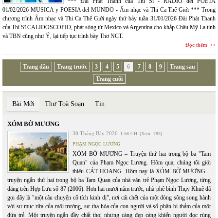
*** Đài Phát Thanh của Thi Sĩ - RADIO del POETA
01/02/2026 MUSICA y POESIA del MUNDO - Âm nhạc và Thi Ca Thế Giới *** Trong
chương trình Âm nhạc và Thi Ca Thế Giới ngày thứ bảy tuần 31/01/2026 Đài Phát Thanh
của Thi Sĩ CALIDOSCOPIO, phát sóng từ Mexico và Argentina cho khắp Châu Mỹ La tinh
và TBN cũng như Ý, lại tiếp tục trình bày Thơ NCT.
Đọc thêm
Trang đầu
Trang trước
3
4
5
6
7
8
9
Trang sau
Trang cuối
Bài Mới
Thư Toà Soạn
Tin
XÓM BỜ MƯƠNG
30 Tháng Bảy 2026
1:56 CH
(Xem: 783)
PHẠM NGỌC LƯƠNG
XÓM BỜ MƯƠNG – Truyện thứ hai trong bộ ba "Tam
Quan" của Phạm Ngọc Lương. Hôm qua, chúng tôi giới
thiệu CÁT HOANG. Hôm nay là XÓM BỜ MƯƠNG –
truyện ngắn thứ hai trong bộ ba Tam Quan của nhà văn trẻ Phạm Ngọc Lương, từng
đăng trên Hợp Lưu số 87 (2006). Hơn hai mươi năm trước, nhà phê bình Thụy Khuê đã
gọi đây là "một câu chuyện cổ tích kinh dị", nơi cái chết của một dòng sông song hành
với sự mục rữa của môi trường, sự tha hóa của con người và số phận bi thảm của một
đứa trẻ. Một truyện ngắn đầy chất thơ, nhưng càng đẹp càng khiến người đọc rùng