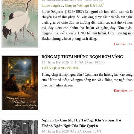
Inoue Seigetsu
,
Chuyển Việt ngữ BẠT XỨ
Inoue Seigetsu (1822−1887) là người có học thức cao và là
chuyên gia về thư pháp. Vì vậy, ông được các nhà bảo trợ nghệ
thuật giàu có chào đón và thường đến thăm các nhà thơ và học
giả, dạy kèm các nhóm thơ haiku và giảng dạy Nho giáo.
Seigetsu đã viết khoảng 1.700 bài thơ haiku. Ông ngưỡng mộ
Basho nhưng vẫn có phong cách riêng.
Đọc thêm
BÓNG MẸ THƠM NHỮNG NGỌN RƠM VÀNG
13 Tháng Hai 2026
11:18 SA
(Xem: 10232)
TRẦN QUANG PHONG
Tháng chạp ấm áp ngọn đèn / Cơn mưa tha hương lao xao song
cửa / Như có tiếng vó ngựa hồng tan vỡ / Bóng mẹ ngồi thao
thức cánh nhân duyên
Đọc thêm
Nghịch Lý Của Một Lý Tưởng: Khi Vô Sản Trở
Thành Ngôn Ngữ Của Đặc Quyền
10 Tháng Hai 2026
3:12 SA
(Xem: 7547)