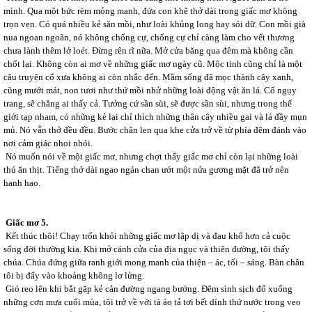
mình. Qua một bức rèm mỏng manh, đứa con khẽ thở dài trong giấc mơ không
trọn vẹn. Có quá nhiều kẻ săn mồi, như loài khủng long hay sói dữ. Con mồi già
nua ngoan ngoãn, nó không chống cự, chống cự chỉ càng làm cho vết thương
chưa lành thêm lở loét. Đừng rên rĩ nữa. Mở cửa băng qua đêm mà không cần
chốt lại. Không còn ai mơ về những giấc mơ ngày cũ. Mộc tinh cũng chỉ là một
câu truyện cổ xưa không ai còn nhắc đến. Mầm sống đã mọc thành cây xanh,
cũng mướt mát, non tươi như thứ mồi nhử những loài động vật ăn lá. Cố ngụy
trang, sẽ chẳng ai thấy cả. Tưởng cứ sần sùi, sẽ được sần sùi, nhưng trong thế
giới tạp nham, có những kẻ lại chỉ thích những thân cây nhiều gai và lá đầy mụn
mủ. Nó vẫn thở đều đều. Bước chân len qua khe cửa trở về từ phía đêm đánh vào
nơi cảm giác nhoi nhói.
Nó muốn nói về một giấc mơ, nhưng chợt thấy giấc mơ chỉ còn lại những loài
thú ăn thịt. Tiếng thở dài ngao ngán chan ướt một nửa gương mặt đã trở nên
hanh hao.
Giấc mơ 5.
Kết thúc thôi! Chạy trốn khỏi những giấc mơ lập dị và đau khổ hơn cả cuộc
sống đời thường kia. Khi mở cánh cửa của địa ngục và thiên đường, tôi thấy
chúa. Chúa đứng giữa ranh giới mong manh của thiện – ác, tối – sáng. Bàn chân
tôi bị đẩy vào khoảng không lơ lửng.
Gió reo lên khi bắt gặp kẻ cản đường ngang bướng. Đêm sình sịch đổ xuống
những cơn mưa cuối mùa, tôi trở về với tà áo tả tơi bết dính thứ nước trong veo