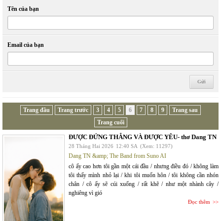
Tên của bạn
Email của bạn
Trang đầu
Trang trước
3
4
5
6
7
8
9
Trang sau
Trang cuối
ĐƯỢC ĐỨNG THẲNG VÀ ĐƯỢC YÊU- thơ Dang TN
28 Tháng Hai 2026
12:40 SA
(Xem: 11297)
Dang TN &amp; The Band from Suno AI
cô ấy cao hơn tôi gần một cái đầu / nhưng điều đó / không làm
tôi thấy mình nhỏ lại / khi tôi muốn hôn / tôi không cần nhón
chân / cô ấy sẽ cúi xuống / rất khẽ / như một nhành cây /
nghiêng vì gió
Đọc thêm