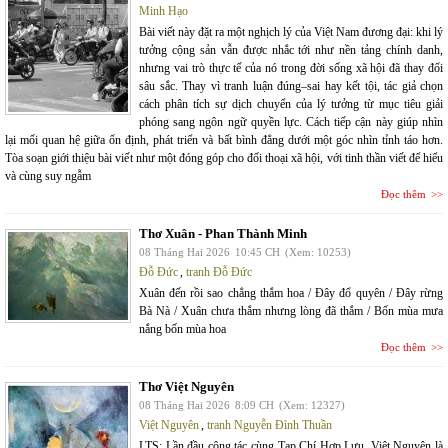
Minh Hạo
Bài viết này đặt ra một nghịch lý của Việt Nam đương đại: khi lý
tưởng cộng sản vẫn được nhắc tới như nền tảng chính danh,
nhưng vai trò thực tế của nó trong đời sống xã hội đã thay đổi
sâu sắc. Thay vì tranh luận đúng–sai hay kết tội, tác giả chọn
cách phân tích sự dịch chuyển của lý tưởng từ mục tiêu giải
phóng sang ngôn ngữ quyền lực. Cách tiếp cận này giúp nhìn
lại mối quan hệ giữa ổn định, phát triển và bất bình đẳng dưới một góc nhìn tỉnh táo hơn.
Tòa soạn giới thiệu bài viết như một đóng góp cho đối thoại xã hội, với tinh thần viết để hiểu
và cùng suy ngẫm
Đọc thêm
Thơ Xuân - Phan Thành Minh
08 Tháng Hai 2026
10:45 CH
(Xem: 10253)
Đỗ Đức
,
tranh Đỗ Đức
Xuân đến rồi sao chẳng thắm hoa / Đây đổ quyên / Đây rừng
Bà Nà / Xuân chưa thắm nhưng lòng đã thắm / Bốn mùa mưa
nắng bốn mùa hoa
Đọc thêm
Thơ Việt Nguyên
08 Tháng Hai 2026
8:09 CH
(Xem: 12327)
Việt Nguyên
,
tranh Nguyễn Đình Thuần
LTS: Lần đầu cộng tác cùng Tạp Chí Hợp Lưu. Việt Nguyên là