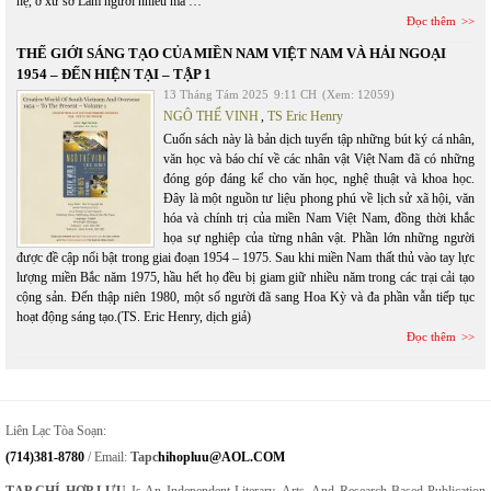
hệ, ở xứ sở Lắm người nhiều ma …
Đọc thêm
THẾ GIỚI SÁNG TẠO CỦA MIỀN NAM VIỆT NAM VÀ HẢI NGOẠI
1954 – ĐẾN HIỆN TẠI – TẬP 1
13 Tháng Tám 2025
9:11 CH
(Xem: 12059)
NGÔ THẾ VINH
,
TS Eric Henry
Cuốn sách này là bản dịch tuyển tập những bút ký cá nhân,
văn học và báo chí về các nhân vật Việt Nam đã có những
đóng góp đáng kể cho văn học, nghệ thuật và khoa học.
Đây là một nguồn tư liệu phong phú về lịch sử xã hội, văn
hóa và chính trị của miền Nam Việt Nam, đồng thời khắc
họa sự nghiệp của từng nhân vật. Phần lớn những người
được đề cập nổi bật trong giai đoạn 1954 – 1975. Sau khi miền Nam thất thủ vào tay lực
lượng miền Bắc năm 1975, hầu hết họ đều bị giam giữ nhiều năm trong các trại cải tạo
cộng sản. Đến thập niên 1980, một số người đã sang Hoa Kỳ và đa phần vẫn tiếp tục
hoạt động sáng tạo.(TS. Eric Henry, dịch giả)
Đọc thêm
Liên Lạc Tòa Soạn:
(714)381-8780
/ Email:
Tapc
Hihopluu@AOL.COM