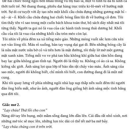
Để hai chiếc bóng ngồi bên nhau trong vũ trụ bao la, một vì tinh tú đã hi sinh cả
thời tuổi trẻ. Nó thang thang, phiêu dạt hàng trục triệu ki-lô-mét về hướng mặt
trời. Sự di cư tuyệt vời ấy tạo nên một khối cầu chứa đựng những gương mặt hỉ -
nộ - ái - ố. Khối cầu chứa đựng hai chiếc bóng lầm lũi đi về hướng cô đơn. Tôi
tìm thấy tên vì sao trong một cuốn bách khoa toàn thư, bộ sách dày nhất mà tôi
từng thấy. Người ta gọi nó là vua của các hành tinh trong thái dương hệ. Khối
cầu của tôi là vua của những khối cầu tròn méo còn lại.
Tôi nhìn về phía đêm xa xả tiếng mèo gào. Những móng vuốt sắc lẹm cứa xèn
xẹt vào lòng tôi. Máu rỏ xuống, bàn tay vụng dại gạt đi. Bên những bóng cây là
là nửa mặt nước nửa bờ cỏ và trên hơn là mặt đường, tôi thấy lờ mờ một gương
mặt xanh xám. Tiếng mỗi vo ve phá tan bầu không khí giữa hai tâm hồn đang
bay lạc giữa không gian tĩnh tại. Người đó là thầy tu. Không có áo cà sa. Không
kiêng sắc giới. Ánh sáng lọt qua lớp tế bào rần rật chảy vào máu. Ánh sáng của
sao mộc, người đó không biết, chỉ mình tôi biết, con đường đang đi là một mê
cung.
Khi tôi quay lưng về phía những ngôi nhà lụp sụp thắp nến suốt đêm thì người
đàn ông biến mất, như ảo ảnh, người đàn ông giống hệt ánh sáng mộc tinh băng
qua đời tôi.
Giấc mơ 2.
“Lạy chúa! Thứ lỗi cho con”
Nàng dờ tay lên bụng, một mầm sống đang lớn dần lên. Cái đầu rất nhỏ xinh, nơi
những mớ tóc sẽ mọc lên, những lọn tóc dài có thể tết mớ ba mớ bảy.
“Lạy chúa chúng con ở trên trời.