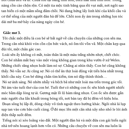
nàng cồn cào chộn rộn. Có một tia mộc tinh băng qua rồi vụt mất, nơi ngôi sao
tan biến có một mầm sống đâm chồi. Nó đang hứng lấy linh khí của khối cầu và
cơ thể sống của một người đàn bà để lớn. Chồi non ấy ám trong những lọn tóc
dài mớ ba mớ bảy của nàng ngày còn bé.
Giấc mơ 3.
Tôi chắc một điều là con bé sẽ bất ngờ về câu chuyện của những con sên ma.
Trong căn nhà khói vón cồn cộn bức vách, nó ôm tôi vồn vã. Một chân kẹp qua
đùi tôi, một chân gác cao.
Loài sên ấy không có mắt, toàn thân là một màu trắng nhờn nhợt, chết chóc.
Con bé nhắm mắt bay vào một vùng không gian trong khu vườn ở xứ Weles.
Những chiếc răng nhọn hoắt làm nó sợ. Chẳng ai nhìn thấy. Con bé cũng không
thấy. Nó vẫn sợ. Ai cũng sợ. Nó có thể ăn thịt loài động vật tiến hóa nhất trong
khối cầu này. Con bé dừng chân tìm kiếm, tim nó đập thình thình…
Nó sợ ánh sáng. Nó nhờn nhẫy và bệch bã như một loài ma trốn trong góc tối.
Nó ám vào tuổi thơ của con bé. Tuổi thơ có những con ốc sên hình người nhiếc
móc bầm dập lòng tự ái. Gương mặt lồ lộ hàm răng nhọn. Con ốc sên được gắn
mác người cha lẩn khuất trong bóng tối, nơi bàn tay đã bị đêm vô hiệu hóa.
Đoạn sông bị lấp đi, dòng chảy vô tình ngoặt theo hướng khác. Ngôi nhà lá lụp
sụp tan vào cơn bão cuối cùng. Ở đó mọc lên một căn nhà xây nho nhỏ le lói ánh
điện thắp suốt đêm.
Tiếng nói xì xèo loãng vào đất. Một người đàn bà và một đứa con gái biến ngôi
nhà trở nên hoang lạnh hơn vốn có. Những câu chuyện về con sên ma luôn là