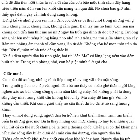
chủ đề đầu tiên. Kết thúc là sự ra đi của của cơn bão mộc tinh cách đây hàng
triệu triệu năm đùn vun lên khối cầu mang tên quả đất. Nó chưa bao giờ nhìn
thấy quả đất, ngay cả hình dung cũng không.
Đừng kể về những con sên ma nữa, cuộc đời sẽ bị thui chột trong những vũng
máu không màu, không mùi, không cảm giác. Bàn tay mẹ nó lạnh. Con sên ma
không còn đến làm thịt mẹ nó như ngày bà trốn gia đình đi dọc bờ sông. Từ lòng
sông hắt lên một tiếng húng hắng nho nhỏ, như tiếng ma trơi giữa những tán cây.
Râm ran những âm thanh vĩ cầm vang lên từ đất. Không còn kẻ mơn trớn trên da
thịt. Rền rĩ, tưỡn mình trào dâng thác lũ.
Nhiều đêm người đàn bà tỉnh giấc, hai từ “Sên Ma” cứ lẳng lặng ném vào đêm
buốt nhức. Trong căn phòng nhỏ, con bé giật mình ú ớ gọi cha.
Giấc mơ 4.
Cơn bão đổ xuống, những cánh liếp tung tóe vung vãi trên mặt sông.
Trong một giấc mơ chắp vá, người đàn bà mơ thấy cơn bão ghé thăm ngôi làng
nghèo xác xơ bên dòng sông quanh năm không chảy. Nó không phải là dòng
sông duy nhất trong khối cầu không biết chảy. Mà chảy để làm gì? Với nó
không cần thiết. Khi con người thấy nó cần thiết thì họ đã rẽ nó sang hướng
khác.
Thay vì một dòng sông, người đàn bà trở nên khát biển. Hành trình tìm kiếm
biển là những giấc mơ. Bà ta thấy những con mực khổng lồ hay loài lươn quái
vật. Tất cả có thể nuốt chửng bà ta trong thoáng chốc. Chẳng ai có thể khám phá
hết cuộc sống đầy bí ẩn dưới đôi mắt của đại dương, của người đàn bà.
Tiếng cửa mở rất khẽ, tiếng chốt cửa càng khẽ khàng hơn. Người đàn bà trở