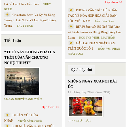
Đọc thêm
Cơ Sở Đạo Chúa Đầu Tiên
THỤY
KHUÊ
PHỎNG VẤN TRÍ TUỆ NHÂN
Cristoforo Borri Và Ký Sự Đàng
TẠO VỀ HÒA HỢP HÒA GIẢI DÂN
Trong I. Đất Nước Và Con Người Đàng
TỘC VIỆT NAM
Trần Kiêm Đoàn
Trong
THỤY KHUÊ
RFA Phỏng vấn BS Ngô Thế Vinh
về Kênh Funan và Đồng Bằng Sông Cửu
Long
NGÔ THẾ VINH
,
MAI TRẦN
Tiểu Luận
GẶP LẠI PHAN NHẬT NAM
TRÊN QUỐC LỘ 1
TRẦN VŨ
,
PHAN
“THỜI NÀY KHÔNG PHẢI LÀ
NHẬT NAM
THỜI CỦA VĂN CHƯƠNG
NGHỆ THUẬT”
Ký / Tùy Bút
NHỮNG NGÀY XƯA NƠI ĐẤT
ÚC
11 Tháng Bảy 2026
(Xem: 2132)
MAI AN NGUYỄN ANH TUẤN
Đọc thêm
DI SẢN VÔ THỪA
NHẬN
Nguyễn Công Khanh
PHAN NHẬT BẮC
KHI NHÀ VĂN NGỪNG VIẾT: