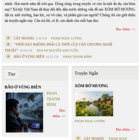
mình. Hai mươi năm đã trôi qua. Dòng sông trong truyện có còn là một ẩn dụ của hôm
nay? Xã hội Việt Nam đã thay đổi đến đâu trước những vấn đề mà XÓM BỜ MƯƠNG
đặt ra: môi trường, bạo lực, sự vô cảm, và phẩm giá con người? Chúng tôi xin giới thiệu
lại truyện ngắn này. Câu trả lời, có lẽ, xin dành cho mỗi bạn đọc.
Đọc thêm
CÁT HOANG
3:34 CH
PHẠM NGỌC LƯƠNG
“THỜI NÀY KHÔNG PHẢI LÀ THỜI CỦA VĂN CHƯƠNG NGHỆ
THUẬT”
10:50 CH
MAI AN NGUYỄN ANH TUẤN
BÃO Ở VÙNG BIÊN
10:23 CH
PHAN THANH BÌNH
Truyện Ngắn
Thơ
XÓM BỜ MƯƠNG
BÃO Ở VÙNG BIÊN
PHAN
THANH
BÌNH
Đọc
thêm
PHẠM NGỌC LƯƠNG
Đọc thêm
CÁT HOANG
PHẠM NGỌC