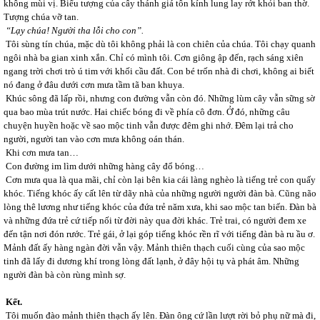
không mùi vị. Biểu tượng của cây thánh giá tôn kính lung lay rớt khỏi ban thờ.
Tượng chúa vỡ tan.
“Lạy chúa! Người tha lỗi cho con”.
Tôi sùng tín chúa, mặc dù tôi không phải là con chiên của chúa. Tôi chạy quanh
ngôi nhà ba gian xinh xắn. Chỉ có mình tôi. Cơn giông ập đến, rạch sáng xiên
ngang trời chơi trò ú tim với khối cầu đất. Con bé trốn nhà đi chơi, không ai biết
nó đang ở đâu dưới cơn mưa tầm tã ban khuya.
Khúc sông đã lấp rồi, nhưng con đường vẫn còn đó. Những lùm cây vẫn sững sờ
qua bao mùa trút nước. Hai chiếc bóng đi về phía cô đơn. Ở đó, những câu
chuyện huyền hoặc về sao mộc tinh vẫn được đêm ghi nhớ. Đêm lại trả cho
người, người tan vào cơn mưa không oán thán.
Khi cơn mưa tan…
Con đường im lìm dưới những hàng cây đổ bóng…
Cơn mưa qua là qua mãi, chỉ còn lại bên kia cái làng nghèo là tiếng trẻ con quấy
khóc. Tiếng khóc ấy cất lên từ dãy nhà của những người người đàn bà. Cũng não
lòng thê lương như tiếng khóc của đứa trẻ năm xưa, khi sao mộc tan biến. Đàn bà
và những đứa trẻ cứ tiếp nối từ đời này qua đời khác. Trẻ trai, có người đem xe
đến tận nơi đón rước. Trẻ gái, ở lại góp tiếng khóc rền rĩ với tiếng đàn bà ru ầu ơ.
Mảnh đất ấy hàng ngàn đời vẫn vậy. Mảnh thiên thạch cuối cùng của sao mộc
tinh đã lấy đi dương khí trong lòng đất lạnh, ở đây hội tụ và phát âm. Những
người đàn bà còn rùng mình sợ.
Kết.
Tôi muốn đào mảnh thiên thạch ấy lên. Đàn ông cứ lần lượt rời bỏ phụ nữ mà đi,