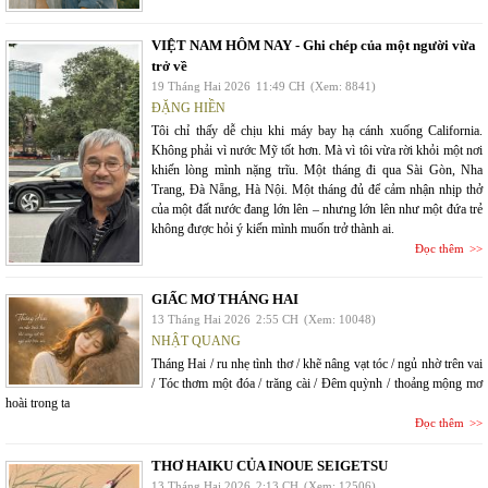
VIỆT NAM HÔM NAY - Ghi chép của một người vừa
trở về
19 Tháng Hai 2026
11:49 CH
(Xem: 8841)
ĐẶNG HIỀN
Tôi chỉ thấy dễ chịu khi máy bay hạ cánh xuống California.
Không phải vì nước Mỹ tốt hơn. Mà vì tôi vừa rời khỏi một nơi
khiến lòng mình nặng trĩu. Một tháng đi qua Sài Gòn, Nha
Trang, Đà Nẵng, Hà Nội. Một tháng đủ để cảm nhận nhịp thở
của một đất nước đang lớn lên – nhưng lớn lên như một đứa trẻ
không được hỏi ý kiến mình muốn trở thành ai.
Đọc thêm
GIẤC MƠ THÁNG HAI
13 Tháng Hai 2026
2:55 CH
(Xem: 10048)
NHẬT QUANG
Tháng Hai / ru nhẹ tình thơ / khẽ nâng vạt tóc / ngủ nhờ trên vai
/ Tóc thơm một đóa / trăng cài / Đêm quỳnh / thoảng mộng mơ
hoài trong ta
Đọc thêm
THƠ HAIKU CỦA INOUE SEIGETSU
13 Tháng Hai 2026
2:13 CH
(Xem: 12506)