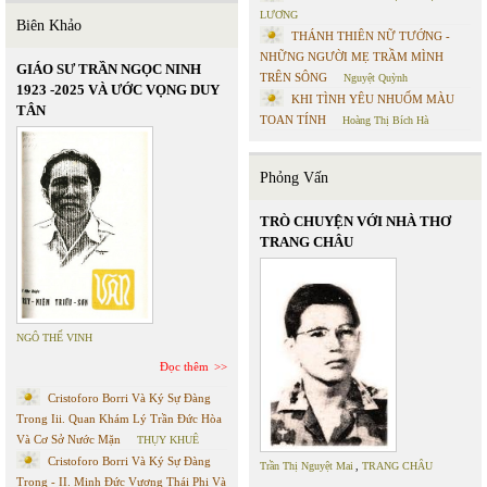
LƯƠNG
Biên Khảo
THÁNH THIÊN NỮ TƯỚNG -
NHỮNG NGƯỜI MẸ TRẦM MÌNH
GIÁO SƯ TRẦN NGỌC NINH
TRÊN SÔNG
Nguyệt Quỳnh
1923 -2025 VÀ ƯỚC VỌNG DUY
KHI TÌNH YÊU NHUỐM MÀU
TÂN
TOAN TÍNH
Hoàng Thị Bích Hà
Phỏng Vấn
TRÒ CHUYỆN VỚI NHÀ THƠ
TRANG CHÂU
NGÔ THẾ VINH
Đọc thêm
Cristoforo Borri Và Ký Sự Đàng
Trong Iii. Quan Khám Lý Trần Đức Hòa
Và Cơ Sở Nước Mặn
THỤY KHUÊ
Cristoforo Borri Và Ký Sự Đàng
Trần Thị Nguyệt Mai
,
TRANG CHÂU
Trong - II. Minh Đức Vương Thái Phi Và