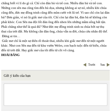
chẳng biết vì lí do gì cả. Chỉ còn đàn bà và trẻ con. Nhiều đàn bà và trẻ con.
Những con sên ma cũng tìm đến hù dọa, nhưng không ai sợ nó, nhiều khi chúa
cũng đến, đức mẹ đồng trinh cũng đến mỉm cười với lũ trẻ. Vì sao chỉ còn lại đàn
bà? Đơn giản, vì nó là giấc mơ của tôi. Chỉ còn lại đàn bà, đàn bà sẽ không còn
phải khóc. Con Sên ma đội lốt đàn ông đến nhen lên những mầm sống bất tận.
Phải chăng như thế là quá đủ? Như đức mẹ đồng trinh sinh ra chúa bởi sự thụ
thai của trời đất. Mẹ không cần đàn ông, chúa vẫn ra đời, chúa cứu nhân độ thế.
Đừng ai tin…
Giấc mơ chỉ là một sự điên rồ thoát thai, nhiều khi giấc mơ đến từ một người
khác. Như con Sên ma đến từ khu vườn Weles, con bạch tuộc đến từ biển, chúa
đến từ trời đất. Hay giấc mơ của tôi đến từ cõi vô cùng.
HOÀI BĂNG
Trước
Sau
Gửi ý kiến của bạn