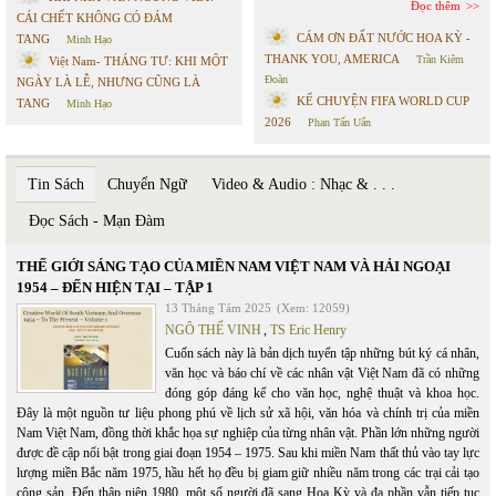
Đọc thêm
CÁI CHẾT KHÔNG CÓ ĐÁM
CÁM ƠN ĐẤT NƯỚC HOA KỲ -
TANG
Minh Hạo
THANK YOU, AMERICA
Trần Kiêm
Việt Nam- THÁNG TƯ: KHI MỘT
Đoàn
NGÀY LÀ LỄ, NHƯNG CŨNG LÀ
KỂ CHUYỆN FIFA WORLD CUP
TANG
Minh Hạo
2026
Phan Tấn Uẩn
Tin Sách
Chuyển Ngữ
Video & Audio : Nhạc & . . .
Đọc Sách - Mạn Đàm
THẾ GIỚI SÁNG TẠO CỦA MIỀN NAM VIỆT NAM VÀ HẢI NGOẠI
1954 – ĐẾN HIỆN TẠI – TẬP 1
13 Tháng Tám 2025
(Xem: 12059)
NGÔ THẾ VINH
,
TS Eric Henry
Cuốn sách này là bản dịch tuyển tập những bút ký cá nhân,
văn học và báo chí về các nhân vật Việt Nam đã có những
đóng góp đáng kể cho văn học, nghệ thuật và khoa học.
Đây là một nguồn tư liệu phong phú về lịch sử xã hội, văn hóa và chính trị của miền
Nam Việt Nam, đồng thời khắc họa sự nghiệp của từng nhân vật. Phần lớn những người
được đề cập nổi bật trong giai đoạn 1954 – 1975. Sau khi miền Nam thất thủ vào tay lực
lượng miền Bắc năm 1975, hầu hết họ đều bị giam giữ nhiều năm trong các trại cải tạo
cộng sản. Đến thập niên 1980, một số người đã sang Hoa Kỳ và đa phần vẫn tiếp tục