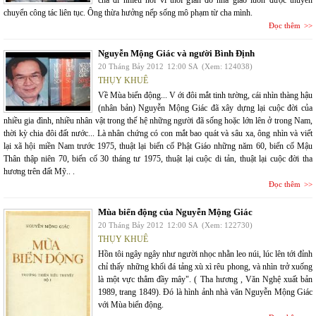
cha đi nhiều nơi vì thời gian đó nhà giáo luôn được thuyên
chuyển công tác liên tục. Ông thừa hưởng nếp sống mô phạm từ cha mình.
Đọc thêm
Nguyễn Mộng Giác và người Bình Định
20 Tháng Bảy 2012
12:00 SA
(Xem: 124038)
THỤY KHUÊ
Về Mùa biển động... V ới đôi mắt tinh tường, cái nhìn thàng hậu
(nhân bản) Nguyễn Mộng Giác đã xây dựng lại cuộc đời của
nhiều gia đình, nhiều nhân vật trong thế hệ những người đã sống hoặc lớn lên ở trong Nam,
thời kỳ chia đôi đất nước... Là nhân chứng có con mắt bao quát và sâu xa, ông nhìn và viết
lại xã hội miền Nam trước 1975, thuật lại biến cố Phật Giáo những năm 60, biến cố Mậu
Thân thập niên 70, biến cố 30 tháng tư 1975, thuật lại cuộc di tản, thuật lại cuộc đời tha
hương trên đất Mỹ.. .
Đọc thêm
Mùa biển động của Nguyễn Mộng Giác
20 Tháng Bảy 2012
12:00 SA
(Xem: 122730)
THỤY KHUÊ
Hồn tôi ngây ngây như người nhọc nhằn leo núi, lúc lên tới đỉnh
chỉ thấy những khối đá tảng xù xì rêu phong, và nhìn trở xuống
là một vực thẳm đầy mây". ( Tha hương , Văn Nghệ xuất bản
1989, trang 1849). Đó là hình ảnh nhà văn Nguyễn Mộng Giác
với Mùa biển động.