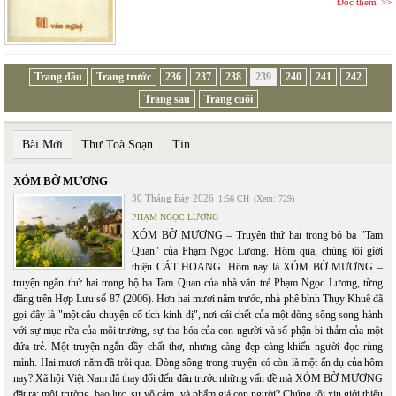
Đọc thêm
Trang đầu
Trang trước
236
237
238
239
240
241
242
Trang sau
Trang cuối
Bài Mới
Thư Toà Soạn
Tin
XÓM BỜ MƯƠNG
30 Tháng Bảy 2026
1:56 CH
(Xem: 729)
PHẠM NGỌC LƯƠNG
XÓM BỜ MƯƠNG – Truyện thứ hai trong bộ ba "Tam
Quan" của Phạm Ngọc Lương. Hôm qua, chúng tôi giới
thiệu CÁT HOANG. Hôm nay là XÓM BỜ MƯƠNG –
truyện ngắn thứ hai trong bộ ba Tam Quan của nhà văn trẻ Phạm Ngọc Lương, từng
đăng trên Hợp Lưu số 87 (2006). Hơn hai mươi năm trước, nhà phê bình Thụy Khuê đã
gọi đây là "một câu chuyện cổ tích kinh dị", nơi cái chết của một dòng sông song hành
với sự mục rữa của môi trường, sự tha hóa của con người và số phận bi thảm của một
đứa trẻ. Một truyện ngắn đầy chất thơ, nhưng càng đẹp càng khiến người đọc rùng
mình. Hai mươi năm đã trôi qua. Dòng sông trong truyện có còn là một ẩn dụ của hôm
nay? Xã hội Việt Nam đã thay đổi đến đâu trước những vấn đề mà XÓM BỜ MƯƠNG
đặt ra: môi trường, bạo lực, sự vô cảm, và phẩm giá con người? Chúng tôi xin giới thiệu