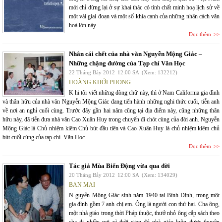
mới chỉ dừng lại ở sự khai thác có tính chất minh hoạ lịch sử về
một vài giai đoạn và một số khía cạnh của những nhân cách văn
hoá lớn này...
Đọc thêm
Nhân cái chết của nhà văn Nguyễn Mộng Giác –
Những chặng đường của Tạp chí Văn Học
22 Tháng Bảy 2012
12:00 SA
(Xem: 132212)
HOÀNG KHỞI PHONG
K hi tôi viết những dòng chữ này, thì ở Nam California gia đình
và thân hữu của nhà văn Nguyễn Mộng Giác đang tiến hành những nghi thức cuối, tiễn anh
về nơi an nghỉ cuối cùng. Trước đây gần hai năm cũng tại địa điểm này, cũng những thân
hữu này, đã tiễn đưa nhà văn Cao Xuân Huy trong chuyến đi chót cùng của đời anh. Nguyễn
Mộng Giác là Chủ nhiệm kiêm Chủ bút đầu tiên và Cao Xuân Huy là chủ nhiệm kiêm chủ
bút cuối cùng của tạp chí Văn Học ...
Đọc thêm
Tác giả Mùa Biển Động vừa qua đời
20 Tháng Bảy 2012
12:00 SA
(Xem: 134029)
BAN MAI
N guyễn Mộng Giác sinh năm 1940 tại Bình Định, trong một
gia đình gồm 7 anh chị em. Ông là người con thứ hai. Cha ông,
một nhà giáo trong thời Pháp thuộc, thưở nhỏ ông cắp sách theo