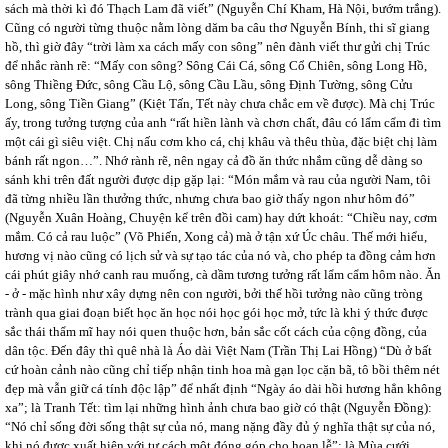
sách mà thời kì đó Thạch Lam đã viết” (Nguyễn Chí Kham, Hà Nội, bướm trắng).
Cũng có người từng thuộc nằm lòng dăm ba câu thơ Nguyễn Bính, thi sĩ giang
hồ, thì giờ đây “trời làm xa cách mấy con sông” nên đành viết thư gửi chị Trúc
để nhắc rành rẽ: “Mấy con sông? Sông Cái Cá, sông Cổ Chiên, sông Long Hồ,
sông Thiềng Đức, sông Cầu Lộ, sông Cầu Lầu, sông Định Tường, sông Cửu
Long, sông Tiền Giang” (Kiệt Tấn, Tết này chưa chắc em về được). Mà chị Trúc
ấy, trong tưởng tượng của anh “rất hiền lành và chơn chất, đâu có lẩm cẩm đi tìm
một cái gì siêu việt. Chị nấu cơm kho cá, chị khâu và thêu thùa, đặc biệt chị làm
bánh rất ngon…”. Nhớ rành rẽ, nên ngay cả đồ ăn thức nhắm cũng dễ dàng so
sánh khi trên đất người được dịp gặp lại: “Món mắm và rau của người Nam, tôi
đã từng nhiều lần thưởng thức, nhưng chưa bao giờ thấy ngon như hôm đó”
(Nguyễn Xuân Hoàng, Chuyện kể trên đồi cam) hay dứt khoát: “Chiều nay, cơm
mắm. Có cả rau luộc” (Võ Phiến, Xong cả) mà ở tận xứ Úc châu. Thế mới hiểu,
hương vị nào cũng có lịch sử và sự tạo tác của nó và, cho phép ta đồng cảm hơn
cái phút giây nhớ canh rau muống, cà dầm tương tưởng rất lẩm cẩm hôm nào. Ăn
- ở - mặc hình như xây dựng nên con người, bởi thế hồi tưởng nào cũng tròng
trành qua giai đoạn biết học ăn học nói học gói học mở, tức là khi ý thức được
sắc thái thẩm mĩ hay nói quen thuộc hơn, bản sắc cốt cách của cộng đồng, của
dân tộc. Đến đây thì quê nhà là Áo dài Việt Nam (Trần Thị Lai Hồng) “Dù ở bất
cứ hoàn cảnh nào cũng chỉ tiếp nhận tinh hoa mà gạn lọc cặn bã, tô bồi thêm nét
đẹp mà vẫn giữ cá tính độc lập” để nhất định “Ngày áo dài hồi hương hẳn không
xa”; là Tranh Tết: tìm lại những hình ảnh chưa bao giờ có thật (Nguyễn Đồng):
“Nó chỉ sống đời sống thật sự của nó, mang nặng đầy đủ ý nghĩa thật sự của nó,
khi nó được xuất hiện với tư cách một đóng góp cho hoan lễ”; là Mùa cưới