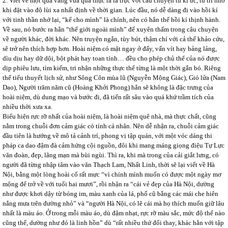
2. Viết về một quá vãng vừa qua thực ra là trục vớt câu chuyện từ kí ức, từ trí nhớ
khi đặt vào độ lùi xa nhất định về thời gian. Lúc đầu, nó dễ dàng đi vào hồi kí
với tinh thần nhớ lại, “kể cho mình” là chính, nên có hẳn thể hồi kí thịnh hành.
Về sau, nó bước ra hẳn “thế giới ngoài mình” để xuyên thấm trong câu chuyện
về người khác, đời khác. Nên truyện ngắn, tùy bút, thậm chí với cả thể khảo cứu,
sẽ trở nên thích hợp hơn. Hoài niệm có mặt ngay ở đấy, vấn vít hay bảng lảng,
dìu dịu hay dữ dội, bột phát hay toan tính… đều cho phép chủ thể của nó được
dịp phiêu lưu, tìm kiếm, tri nhận những thực thể từng là một thời gắn bó. Riêng
thể tiểu thuyết lịch sử, như Sông Côn mùa lũ (Nguyễn Mộng Giác), Gió lửa (Nam
Dao), Người trăm năm cũ (Hoàng Khởi Phong) hẳn sẽ không là đặc trưng của
hoài niệm, dù dung mạo và bước đi, đã tiến rất sâu vào quá khứ trầm tích của
nhiều thời xưa xa.
Biểu hiện rực rỡ nhất của hoài niệm, là hoài niệm quê nhà, mà thực chất, cũng
nằm trong chuỗi đơn cảm giác có tính cá nhân. Nên dễ nhận ra, chuỗi cảm giác
đầu tiên là hướng về mô tả cảnh trí, phong vị tập quán, với một vóc dáng thi
pháp ca dao đậm đà cảm hứng cội nguồn, đôi khi mang máng giọng điệu Tự Lực
văn đoàn, đẹp, lãng mạn mà bùi ngùi. Thì ra, khi mà trong của cải giắt lưng, có
người đã từng nhập tâm vào văn Thạch Lam, Nhất Linh, thời sẽ lại viết về Hà
Nội, bằng một lòng hoài cổ rất mực “vì chính mình muốn có được một ngày mơ
mộng để trở về với tuổi hai mươi”, rồi nhận ra “cái vẻ đẹp của Hà Nội, dường
như được khơi dậy từ bóng im, màu xanh của lá, phố cũ bằng các mái che hiên
nắng mưa trên đường nhỏ” và “người Hà Nội, có lẽ cái mà họ thích muốn giữ lâu
nhất là màu áo. Ở trong mỗi màu áo, dù đậm nhạt, rực rỡ màu sắc, mức độ thế nào
cũng thế, dường như đó là linh hồn” dù “rất nhiều thứ đổi thay, khác hẳn với tập