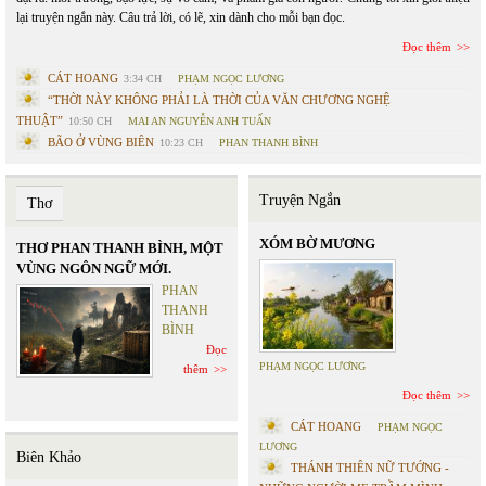
lại truyện ngắn này. Câu trả lời, có lẽ, xin dành cho mỗi bạn đọc.
Đọc thêm
CÁT HOANG
3:34 CH
PHẠM NGỌC LƯƠNG
“THỜI NÀY KHÔNG PHẢI LÀ THỜI CỦA VĂN CHƯƠNG NGHỆ
THUẬT”
10:50 CH
MAI AN NGUYỄN ANH TUẤN
BÃO Ở VÙNG BIÊN
10:23 CH
PHAN THANH BÌNH
Truyện Ngắn
Thơ
XÓM BỜ MƯƠNG
THƠ PHAN THANH BÌNH, MỘT
VÙNG NGÔN NGỮ MỚI.
PHAN
THANH
BÌNH
Đọc
PHẠM NGỌC LƯƠNG
thêm
Đọc thêm
CÁT HOANG
PHẠM NGỌC
LƯƠNG
Biên Khảo
THÁNH THIÊN NỮ TƯỚNG -