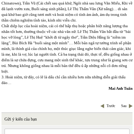
Chinatown), Trần Vũ (Cái chết sau quá khứ, Ngôi nhà sau lưng Văn Miếu, Khi về
đã lạnh vườn xưa, Buổi sáng sinh phần), Lê Thị Thấm Vân (Xứ nắng)… di sản
quá khứ bao giờ cũng tươi mới và hoài niệm có tính ám ảnh, ám dụ trong tinh
thần chiêm nghiệm tỉnh táo, kính nhi viễn chi.
Chất diệp lục của hoài niệm, cái có thể hấp thụ hoặc phân biệt năng lượng tha
nhân tốt hơn, thường thuộc về các nhà văn nữ. Lê Thị Thấm Vân bắt đầu từ “bài
học vỡ lòng”, Lê Thị Huệ “khởi đi từ ngây thơ”, Trần Diệu Hằng là “niềm im
lặng”, Bùi Bích Hà “buổi sáng một mình”… Mỗi bản ngã tự tường trình số phận
mình, là thính giả của chính họ, một thúc giục lắng nghe biến thái cảm giác, khi
là mẹ, khi là vợ, lúc lại người tình. Cả ba trạng thái đó, thực tế, đều giống nhau ở
điểm là sự chứa đựng, cưu mang một sinh thể khác, tựu trung như là giang sơn cư
trú. Nhưng không giống nhau là mỗi bản thể đều ủ ấp những nỗi cô đơn riêng
biệt.
3. Hoài niệm, từ đây, có lẽ là dấu chỉ cần nhiều hơn nữa những diễn giải thấu
đáo…
Mai Anh Tuấn
Trước
Sau
Gửi ý kiến của bạn