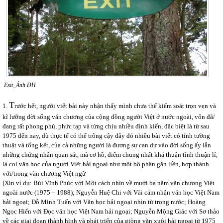
Exit_Ảnh ĐH
T
1.
rước hết, người viết bài này nhận thấy mình chưa thể kiểm soát trọn vẹn và
kĩ lưỡng đời sống văn chương của cộng đồng người Việt ở nước ngoài, vốn đã/
đang rất phong phú, phức tạp và từng chịu nhiều định kiến, đặc biệt là từ sau
1975 đến nay, dù thực tế có thể trông cậy đây đó nhiều bài viết có tính tường
thuật và tổng kết, của cả những người là đương sự can dự vào đời sống ấy lẫn
những chứng nhân quan sát, mà cơ hồ, điểm chung nhất khá thuận tình thuận lí,
là coi văn học của người Việt hải ngoại như một bộ phận gắn liền, hợp thành
với/trong văn chương Việt ngữ
[Xin ví dụ: Bùi Vĩnh Phúc với Một cách nhìn về mười ba năm văn chương Việt
ngoài nước (1975 – 1988); Nguyễn Huệ Chi với Vài cảm nhận văn học Việt Nam
hải ngoại; Đỗ Minh Tuấn với Văn học hải ngoại nhìn từ trong nước; Hoàng
Ngọc Hiến với Đọc văn học Việt Nam hải ngoại; Nguyễn Mộng Giác với Sơ thảo
về các giai đoạn thành hình và phát triển của giòng văn xuôi hải ngoại từ 1975