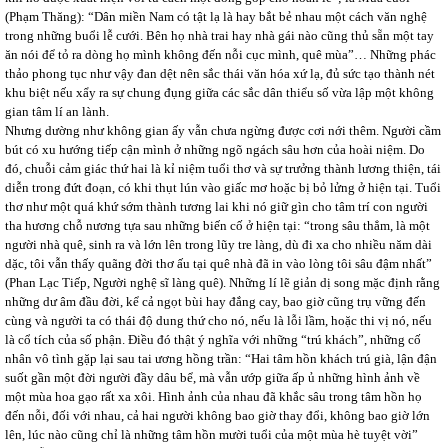
(Phạm Thăng): “Dân miền Nam có tật lạ là hay bắt bẻ nhau một cách văn nghệ
trong những buổi lễ cưới. Bên họ nhà trai hay nhà gái nào cũng thủ sẵn một tay
ăn nói để tỏ ra dòng họ mình không đến nỗi cục mình, quê mùa”… Những phác
thảo phong tục như vậy đan dệt nên sắc thái văn hóa xứ lạ, đủ sức tạo thành nét
khu biệt nếu xẩy ra sự chung đụng giữa các sắc dân thiểu số vừa lập một không
gian tâm lí an lành.
Nhưng dường như không gian ấy vẫn chưa ngừng được cơi nới thêm. Người cầm
bút có xu hướng tiếp cận mình ở những ngõ ngách sâu hơn của hoài niệm. Do
đó, chuỗi cảm giác thứ hai là kỉ niệm tuổi thơ và sự trưởng thành lương thiện, tái
diễn trong đứt đoạn, có khi thụt lún vào giấc mơ hoặc bị bỏ lửng ở hiện tại. Tuổi
thơ như một quá khứ sớm thành tương lai khi nó giữ gìn cho tâm trí con người
tha hương chỗ nương tựa sau những biến cố ở hiện tại: “trong sâu thẳm, là một
người nhà quê, sinh ra và lớn lên trong lũy tre làng, dù đi xa cho nhiều năm dài
dặc, tôi vẫn thấy quãng đời thơ ấu tại quê nhà đã in vào lòng tôi sâu đậm nhất”
(Phan Lạc Tiếp, Người nghệ sĩ làng quê). Những lí lẽ giản dị song mặc định rằng
những dư âm đầu đời, kể cả ngọt bùi hay đắng cay, bao giờ cũng trụ vững đến
cùng và người ta có thái độ dung thứ cho nó, nếu là lỗi lầm, hoặc thi vị nó, nếu
là cổ tích của số phận. Điều đó thật ý nghĩa với những “trú khách”, những cố
nhân vô tình gặp lại sau tai ương hồng trần: “Hai tâm hồn khách trú già, lận đận
suốt gần một đời người đầy dâu bể, mà vẫn ướp giữa ấp ủ những hình ảnh về
một mùa hoa gạo rất xa xôi. Hình ảnh của nhau đã khắc sâu trong tâm hồn họ
đến nỗi, đối với nhau, cả hai người không bao giờ thay đổi, không bao giờ lớn
lên, lúc nào cũng chỉ là những tâm hồn mười tuổi của một mùa hè tuyệt vời”