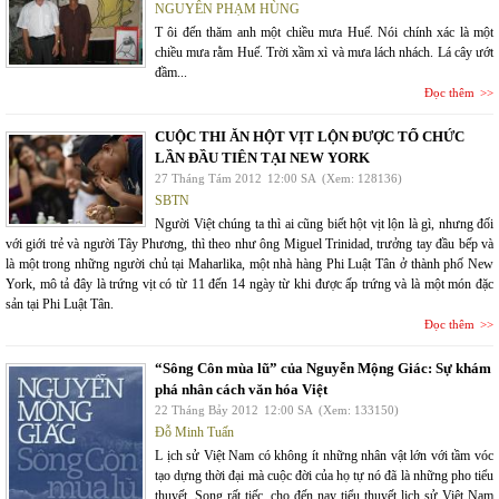
NGUYỄN PHẠM HÙNG
T ôi đến thăm anh một chiều mưa Huế. Nói chính xác là một
chiều mưa rằm Huế. Trời xầm xì và mưa lách nhách. Lá cây ướt
đầm...
Đọc thêm
CUỘC THI ĂN HỘT VỊT LỘN ĐƯỢC TỔ CHỨC
LẦN ĐẦU TIÊN TẠI NEW YORK
27 Tháng Tám 2012
12:00 SA
(Xem: 128136)
SBTN
Người Việt chúng ta thì ai cũng biết hột vịt lộn là gì, nhưng đối
với giới trẻ và người Tây Phương, thì theo như ông Miguel Trinidad, trưởng tay đầu bếp và
là một trong những người chủ tại Maharlika, một nhà hàng Phi Luật Tân ở thành phố New
York, mô tả đây là trứng vịt có từ 11 đến 14 ngày từ khi được ấp trứng và là một món đặc
sản tại Phi Luật Tân.
Đọc thêm
“Sông Côn mùa lũ” của Nguyễn Mộng Giác: Sự khám
phá nhân cách văn hóa Việt
22 Tháng Bảy 2012
12:00 SA
(Xem: 133150)
Đỗ Minh Tuấn
L ịch sử Việt Nam có không ít những nhân vật lớn với tầm vóc
tạo dựng thời đại mà cuộc đời của họ tự nó đã là những pho tiểu
thuyết. Song rất tiếc, cho đến nay tiểu thuyết lịch sử Việt Nam