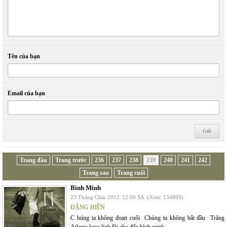
Tên của bạn
Email của bạn
Trang đầu
Trang trước
236
237
238
239
240
241
242
Trang sau
Trang cuối
Bình Minh
23 Tháng Chín 2012
12:00 SA
(Xem: 134869)
ĐẶNG HIỀN
C húng ta không đoạn cuối Chúng ta không bắt đầu Trăng