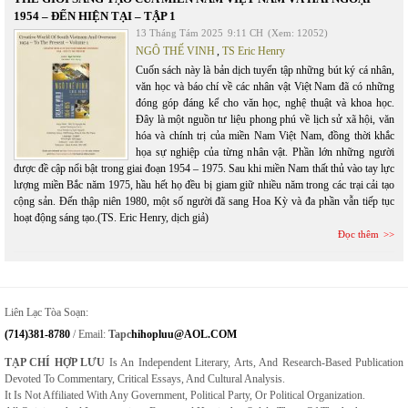
1954 – ĐẾN HIỆN TẠI – TẬP 1
13 Tháng Tám 2025
9:11 CH
(Xem: 12052)
NGÔ THẾ VINH
,
TS Eric Henry
Cuốn sách này là bản dịch tuyển tập những bút ký cá nhân,
văn học và báo chí về các nhân vật Việt Nam đã có những
đóng góp đáng kể cho văn học, nghệ thuật và khoa học.
Đây là một nguồn tư liệu phong phú về lịch sử xã hội, văn
hóa và chính trị của miền Nam Việt Nam, đồng thời khắc
họa sự nghiệp của từng nhân vật. Phần lớn những người
được đề cập nổi bật trong giai đoạn 1954 – 1975. Sau khi miền Nam thất thủ vào tay lực
lượng miền Bắc năm 1975, hầu hết họ đều bị giam giữ nhiều năm trong các trại cải tạo
cộng sản. Đến thập niên 1980, một số người đã sang Hoa Kỳ và đa phần vẫn tiếp tục
hoạt động sáng tạo.(TS. Eric Henry, dịch giả)
Đọc thêm
Liên Lạc Tòa Soạn:
(714)381-8780
/ Email:
Tapc
Hihopluu@AOL.COM
TẠP CHÍ HỢP LƯU
Is An Independent Literary, Arts, And Research-Based Publication
Devoted To Commentary, Critical Essays, And Cultural Analysis.
It Is Not Affiliated With Any Government, Political Party, Or Political Organization.