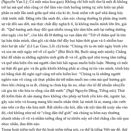
(Nguyễn Vạn Lý, Có một mùa hoa gạo). Không chỉ bởi tuổi thơ là một đi không
trở lại mà quê nhà cũng có thể lâm vào tình huống tương tự, nên hiện tại phải
phân ra một lằn ranh giữa quê nhà của kí ức, hoài niệm với quê nhà đang bày
chật trước mắt. Đứng trên lằn ranh đó, cảm xúc chung thường là phản ứng trước
sự vật đổi sao dời, mà thực chất đầy nghịch lí, là không muốn mình lớn lên, già
đi: “Quê hương anh thay đổi quá nhiều trong khi tâm hồn anh lại tưởng dường
như ngày còn bé”, còn khi đã lỡ đường xa vạn dặm thì “Trở về thăm quê là tìm
lại bản thân mình, tắm gội cái thân thể đầy bụi bặm thời gian và ô nhiễm bao
thói hư tật xấu” (Lê Lạc Giao, Lối cũ) hoặc “Chúng tôi tạ ơn một ngày bình yên
và xin ơn một ngày trở về cố quốc” (Bùi Bích Hà, Buổi sáng một mình). Chẳng
khó để nhận ra những nghiệm sinh giữa đi và về, giữa quê nhà trong tâm tưởng
và quê nhà hiện tồn mà người cầm bút hải ngoại muốn biện luận. Nhưng có một
sự thật đủ gai góc và ẩn giấu khiến không phải ai cũng tự tín vào mình, trình bày
nó bằng thái độ nghi ngờ càng trở nên hiếm hoi: “Chúng ta là những người
nghèo nàn vô cùng cái thực phẩm dự trữ mắm muối mo cơm mà quê hương gói
theo khi chúng ta ra đi, chúng ta chưa kịp ăn no, nhai cho kĩ để nhuần nhuyễn
cái gia tài văn hóa to rộng của đất nước” (Ngô Nguyên Dũng, Tiếng núi). Thái
độ kiểm thảo di sản mang theo không cho phép sự bình yên kéo dài, ngược lại,
gây xáo trộn và hoang mang khi muốn nhận thức lại mình là ai, mang căn cước
nào trên cơ địa văn hóa mới. Rất nhiều câu hỏi, dằn vặt nội tâm đã xoáy sâu vào
đó, chứ không như mĩ từ “công dân thế giới” mà chúng ta hôm nay thường
nhanh nhảu cổ vũ và nhầm tưởng rằng sẽ tự nhiên nảy nở chứ chẳng cần trải qua
nhọc nhằn, đau đớn nào.
Trong hoài niệm tuổi thơ thì hoài niệm tiếng nói, cụ thể là tiếng Việt mẹ đẻ, thứ