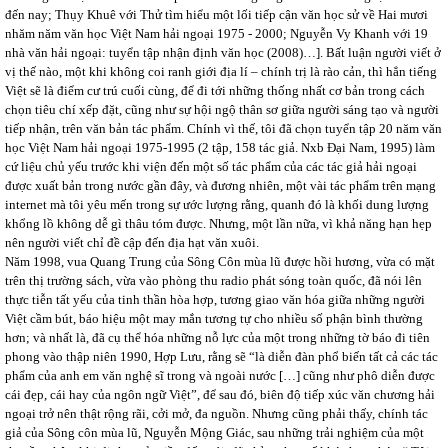
đến nay; Thụy Khuê với Thử tìm hiểu một lối tiếp cận văn học sử về Hai mươi
nhăm năm văn học Việt Nam hải ngoại 1975 - 2000; Nguyễn Vy Khanh với 19
nhà văn hải ngoại: tuyển tập nhận định văn học (2008)…]. Bất luận người viết ở
vị thế nào, một khi không coi ranh giới địa lí – chính trị là rào cản, thì hẳn tiếng
Việt sẽ là điểm cư trú cuối cùng, để đi tới những thống nhất cơ bản trong cách
chọn tiêu chí xếp đặt, cũng như sự hội ngộ thân sơ giữa người sáng tạo và người
tiếp nhận, trên văn bản tác phẩm. Chính vì thế, tôi đã chọn tuyển tập 20 năm văn
học Việt Nam hải ngoại 1975-1995 (2 tập, 158 tác giả. Nxb Đại Nam, 1995) làm
cứ liệu chủ yếu trước khi viện đến một số tác phẩm của các tác giả hải ngoại
được xuất bản trong nước gần đây, và đương nhiên, một vài tác phẩm trên mạng
internet mà tôi yêu mến trong sự ước lượng rằng, quanh đó là khối dung lượng
khổng lồ không dễ gì thâu tóm được. Nhưng, một lần nữa, vì khả năng hạn hẹp
nên người viết chỉ đề cập đến địa hạt văn xuôi.
Năm 1998, vua Quang Trung của Sông Côn mùa lũ được hồi hương, vừa có mặt
trên thị trường sách, vừa vào phòng thu radio phát sóng toàn quốc, đã nói lên
thực tiễn tất yếu của tinh thần hòa hợp, tương giao văn hóa giữa những người
Việt cầm bút, báo hiệu một may mắn tương tự cho nhiều số phận bình thường
hơn; và nhất là, đã cụ thể hóa những nỗ lực của một trong những tờ báo đi tiên
phong vào thập niên 1990, Hợp Lưu, rằng sẽ “là diễn đàn phổ biến tất cả các tác
phẩm của anh em văn nghệ sĩ trong và ngoài nước […] cũng như phô diễn được
cái đẹp, cái hay của ngôn ngữ Việt”, để sau đó, biên độ tiếp xúc văn chương hải
ngoại trở nên thật rộng rãi, cởi mở, đa nguồn. Nhưng cũng phải thấy, chính tác
giả của Sông côn mùa lũ, Nguyễn Mộng Giác, sau những trải nghiệm của một