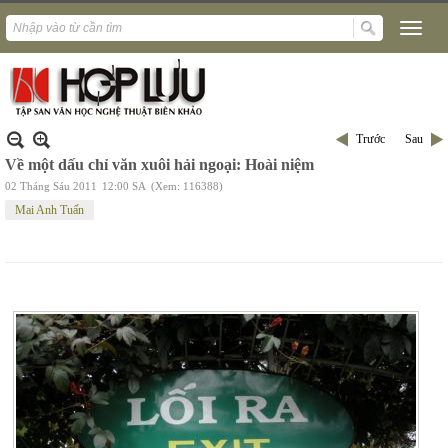
Trước
Sau
Về một dấu chỉ văn xuôi hải ngoại: Hoài niệm
02 Tháng Sáu 2011
12:00 SA
(Xem: 116388)
Mai Anh Tuấn