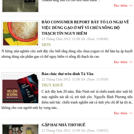
Atlanta lung linh Đi cho đến bình minh ...
Đọc thêm
BÁO CONSUMER REPORT BÀY TỎ LO NGẠI VỀ
VIỆC DÙNG GẠO Ở MỸ VÌ CHỨA NỒNG ĐỘ
THẠCH TÍN NGUY HIỂM
23 Tháng Chín 2012
12:00 SA
(Xem: 110940)
SBTN
N hững nhà nghiên cứu mới đây cho biết rằng dùng sữa chua yogurt có thể làm hạ áp huyết
nhưng dùng sản phẩm gạo có thể nguy hiểm vì nồng độ thạch tín cao.
Đọc thêm
Bản chúc thư trên đỉnh Tà Vần
22 Tháng Chín 2012
12:00 SA
(Xem: 111959)
THỤY KHUÊ
C ách đây hơn 20 năm, Bảo Ninh mô tả chiến tranh như một bộ
máy nghiền nát tất cả, trừ tình yêu. Nguyễn Bình Phương tiến
thêm một bậc: chiến tranh nghiền nát cả tình yêu chỉ để lại tội ác,
không cho con người một hy vọng nào...
Đọc thêm
GẶP HAI NHÀ THƠ HUẾ
22 Tháng Chín 2012
12:00 SA
(Xem: 134652)