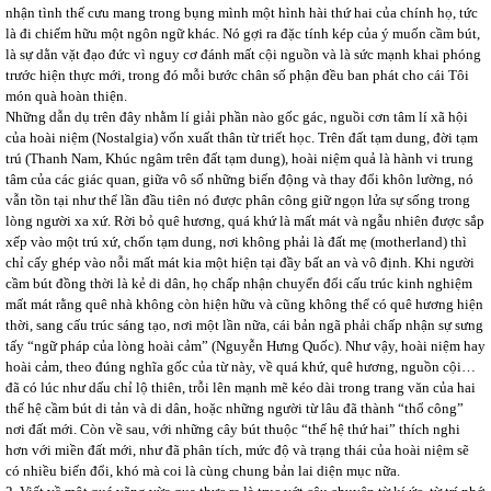
nhận tình thế cưu mang trong bụng mình một hình hài thứ hai của chính họ, tức
là đi chiếm hữu một ngôn ngữ khác. Nó gợi ra đặc tính kép của ý muốn cầm bút,
là sự dằn vặt đạo đức vì nguy cơ đánh mất cội nguồn và là sức mạnh khai phóng
trước hiện thực mới, trong đó mỗi bước chân số phận đều ban phát cho cái Tôi
món quà hoàn thiện.
Những dẫn dụ trên đây nhằm lí giải phần nào gốc gác, nguồi cơn tâm lí xã hội
của hoài niệm (Nostalgia) vốn xuất thân từ triết học. Trên đất tạm dung, đời tạm
trú (Thanh Nam, Khúc ngâm trên đất tạm dung), hoài niệm quả là hành vi trung
tâm của các giác quan, giữa vô số những biến động và thay đổi khôn lường, nó
vẫn tồn tại như thể lần đầu tiên nó được phân công giữ ngọn lửa sự sống trong
lòng người xa xứ. Rời bỏ quê hương, quá khứ là mất mát và ngẫu nhiên được sắp
xếp vào một trú xứ, chốn tạm dung, nơi không phải là đất mẹ (motherland) thì
chỉ cấy ghép vào nỗi mất mát kia một hiện tại đầy bất an và vô định. Khi người
cầm bút đồng thời là kẻ di dân, họ chấp nhận chuyển đổi cấu trúc kinh nghiệm
mất mát rằng quê nhà không còn hiện hữu và cũng không thể có quê hương hiện
thời, sang cấu trúc sáng tạo, nơi một lần nữa, cái bản ngã phải chấp nhận sự sưng
tấy “ngữ pháp của lòng hoài cảm” (Nguyễn Hưng Quốc). Như vậy, hoài niệm hay
hoài cảm, theo đúng nghĩa gốc của từ này, về quá khứ, quê hương, nguồn cội…
đã có lúc như dấu chỉ lộ thiên, trỗi lên mạnh mẽ kéo dài trong trang văn của hai
thế hệ cầm bút di tản và di dân, hoặc những người từ lâu đã thành “thổ công”
nơi đất mới. Còn về sau, với những cây bút thuộc “thế hệ thứ hai” thích nghi
hơn với miền đất mới, như đã phân tích, mức độ và trạng thái của hoài niệm sẽ
có nhiều biến đổi, khó mà coi là cùng chung bản lai diện mục nữa.