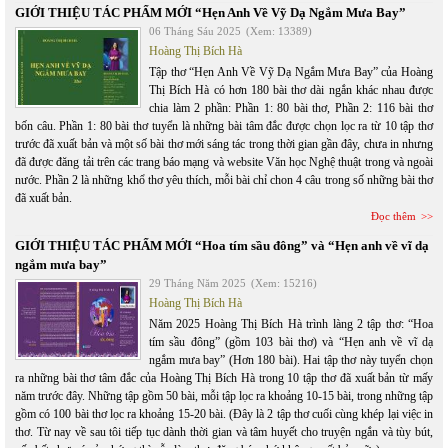
GIỚI THIỆU TÁC PHẨM MỚI “Hẹn Anh Về Vỹ Dạ Ngắm Mưa Bay”
06 Tháng Sáu 2025
(Xem: 13389)
Hoàng Thị Bích Hà
Tập thơ “Hẹn Anh Về Vỹ Dạ Ngắm Mưa Bay” của Hoàng
Thị Bích Hà có hơn 180 bài thơ dài ngắn khác nhau được
chia làm 2 phần: Phần 1: 80 bài thơ, Phần 2: 116 bài thơ
bốn câu. Phần 1: 80 bài thơ tuyển là những bài tâm đắc được chọn lọc ra từ 10 tập thơ
trước đã xuất bản và một số bài thơ mới sáng tác trong thời gian gần đây, chưa in nhưng
đã được đăng tải trên các trang báo mạng và website Văn học Nghệ thuật trong và ngoài
nước. Phần 2 là những khổ thơ yêu thích, mỗi bài chỉ chon 4 câu trong số những bài thơ
đã xuất bản.
Đọc thêm
GIỚI THIỆU TÁC PHẨM MỚI “Hoa tím sầu đông” và “Hẹn anh về vĩ dạ
ngắm mưa bay”
29 Tháng Năm 2025
(Xem: 15216)
Hoàng Thị Bích Hà
Năm 2025 Hoàng Thị Bích Hà trình làng 2 tập thơ: “Hoa
tím sầu đông” (gồm 103 bài thơ) và “Hẹn anh về vĩ dạ
ngắm mưa bay” (Hơn 180 bài). Hai tập thơ này tuyển chọn
ra những bài thơ tâm đắc của Hoàng Thị Bích Hà trong 10 tập thơ đã xuất bản từ mấy
năm trước đây. Những tập gồm 50 bài, mỗi tập lọc ra khoảng 10-15 bài, trong những tập
gồm có 100 bài thơ lọc ra khoảng 15-20 bài. (Đây là 2 tập thơ cuối cùng khép lại việc in
thơ. Từ nay về sau tôi tiếp tục dành thời gian và tâm huyết cho truyện ngắn và tùy bút,