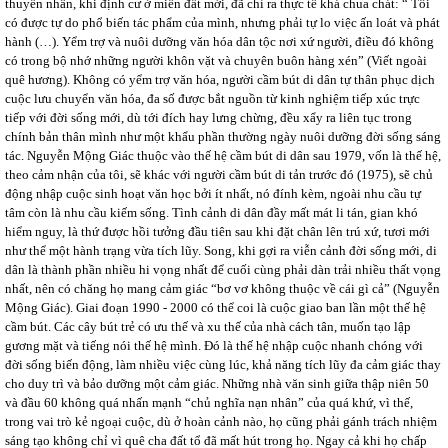
thuyền nhân, khi định cư ở miền đất mới, đã chỉ ra thực tế khá chua chát: “ Tôi
có được tự do phổ biến tác phẩm của mình, nhưng phải tự lo việc ấn loát và phát
hành (…). Yểm trợ và nuôi dưỡng văn hóa dân tộc nơi xứ người, điều đó không
có trong bộ nhớ những người khôn vặt và chuyên buôn hàng xén” (Viết ngoài
quê hương). Không có yểm trợ văn hóa, người cầm bút di dân tự thân phục dịch
cuộc lưu chuyển văn hóa, đa số được bắt nguồn từ kinh nghiệm tiếp xúc trực
tiếp với đời sống mới, dù tới đích hay lưng chừng, đều xẩy ra liên tục trong
chính bản thân mình như một khẩu phần thường ngày nuôi dưỡng đời sống sáng
tác. Nguyễn Mộng Giác thuộc vào thế hệ cầm bút di dân sau 1979, vốn là thế hệ,
theo cảm nhận của tôi, sẽ khác với người cầm bút di tản trước đó (1975), sẽ chủ
động nhập cuộc sinh hoạt văn học bởi ít nhất, nó đính kèm, ngoài nhu cầu tự
tâm còn là nhu cầu kiếm sống. Tình cảnh di dân đầy mất mát li tán, gian khó
hiểm nguy, là thứ được hồi tưởng đầu tiên sau khi đặt chân lên trú xứ, tươi mới
như thể một hành trạng vừa tích lũy. Song, khi gợi ra viễn cảnh đời sống mới, di
dân là thành phần nhiều hi vọng nhất để cuối cùng phải dàn trải nhiều thất vọng
nhất, nên có chăng họ mang cảm giác “bơ vơ không thuộc về cái gì cả” (Nguyễn
Mộng Giác). Giai đoạn 1990 - 2000 có thể coi là cuộc giao ban lần một thế hệ
cầm bút. Các cây bút trẻ có ưu thế và xu thế của nhà cách tân, muốn tạo lập
gương mặt và tiếng nói thế hệ mình. Đó là thế hệ nhập cuộc nhanh chóng với
đời sống biến động, làm nhiều việc cùng lúc, khả năng tích lũy đa cảm giác thay
cho duy trì và bảo dưỡng một cảm giác. Những nhà văn sinh giữa thập niên 50
và đầu 60 không quá nhấn mạnh “chủ nghĩa nạn nhân” của quá khứ, vì thế,
trong vai trò kẻ ngoại cuộc, dù ở hoàn cảnh nào, họ cũng phải gánh trách nhiệm
sáng tạo không chỉ vì quê cha đất tổ đã mất hút trong họ. Ngay cả khi họ chấp