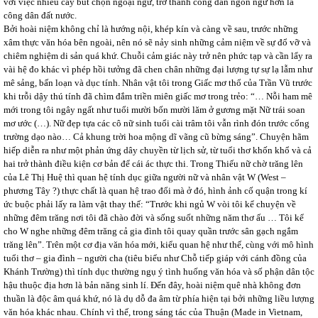
với việc nhiều cây bút chọn ngoại ngữ, trở thành công dân ngôn ngữ hơn là
công dân đất nước.
Bởi hoài niệm không chỉ là hướng nội, khép kín và càng về sau, trước những
xâm thực văn hóa bên ngoài, nên nó sẽ nảy sinh những cảm niệm về sự đổ vỡ và
chiêm nghiệm di sản quá khứ. Chuỗi cảm giác này trở nên phức tạp và cần lẩy ra
vài hệ đo khác vì phép hồi tưởng đã chen chân những đại lượng tự sự lạ lẫm như
mê sảng, bấn loạn và dục tính. Nhân vật tôi trong Giấc mơ thổ của Trần Vũ trước
khi trỗi dậy thú tính đã chìm đắm triền miên giấc mơ trong trẻo: “… Nỗi ham mê
mới trong tôi ngây ngất như tuổi mười bốn mười lăm ở gương mặt Nữ trái soan
mơ ước (…). Nữ đẹp tựa các cô nữ sinh tuổi cài trâm tôi vẫn rình đón trước cổng
trường dạo nào… Cả khung trời hoa mộng dĩ vãng cũ bừng sáng”. Chuyện hãm
hiếp diễn ra như một phản ứng dây chuyền từ lịch sử, từ tuổi thơ khốn khổ và cả
hai trở thành điều kiện cơ bản để cái ác thực thi. Trong Thiếu nữ chờ trăng lên
của Lê Thị Huệ thì quan hệ tính dục giữa người nữ và nhân vật W (West –
phương Tây ?) thực chất là quan hệ trao đổi mà ở đó, hình ảnh cố quận trong kí
ức buộc phải lấy ra làm vật thay thế: “Trước khi ngủ W vòi tôi kể chuyện về
những đêm trăng nơi tôi đã chào đời và sống suốt những năm thơ ấu … Tôi kể
cho W nghe những đêm trăng cả gia đình tôi quay quần trước sân gạch ngắm
trăng lên”. Trên một cơ địa văn hóa mới, kiểu quan hệ như thế, cùng với mô hình
tuổi thơ – gia đình – người cha (tiêu biểu như Chỗ tiếp giáp với cánh đồng của
Khánh Trường) thì tính dục thường ngụ ý tình huống văn hóa và số phận dân tộc
hậu thuộc địa hơn là bản năng sinh lí. Đến đây, hoài niệm quê nhà không đơn
thuần là độc âm quá khứ, nó là dụ dỗ đa âm từ phía hiện tại bởi những liều lượng
văn hóa khác nhau. Chính vì thế, trong sáng tác của Thuận (Made in Vietnam,