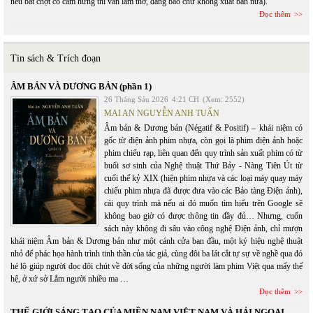
nếu bất chợt có cảm hứng thì vẫn làm thơ, đăng báo chứ không xuất bản nữa).
Đọc thêm
Tin sách & Trích đoạn
ÂM BẢN VÀ DƯƠNG BẢN (phần 1)
26 Tháng Sáu 2026
4:21 CH
(Xem: 2552)
MAI AN NGUYỄN ANH TUẤN
Âm bản & Dương bản (Négatif & Positif) – khái niệm có
gốc từ điện ảnh phim nhựa, còn gọi là phim điện ảnh hoặc
phim chiếu rạp, liên quan đến quy trình sản xuất phim có từ
buổi sơ sinh của Nghệ thuật Thứ Bảy - Nàng Tiên Út từ
cuối thế kỷ XIX (hiện phim nhựa và các loại máy quay máy
chiếu phim nhựa đã được đưa vào các Bảo tàng Điện ảnh),
cái quy trình mà nếu ai đó muốn tìm hiểu trên Google sẽ
không bao giờ có được thông tin đầy đủ… Nhưng, cuốn
sách này không đi sâu vào công nghệ Điện ảnh, chỉ mượn
khái niệm Âm bản & Dương bản như một cánh cửa ban đầu, một ký hiệu nghệ thuật
nhỏ để phác họa hành trình tinh thần của tác giả, cùng đôi ba lát cắt tự sự về nghề qua đó
hé lộ giúp người đọc đôi chút về đời sống của những người làm phim Việt qua mấy thế
hệ, ở xứ sở Lắm người nhiều ma …
Đọc thêm
THẾ GIỚI SÁNG TẠO CỦA MIỀN NAM VIỆT NAM VÀ HẢI NGOẠI