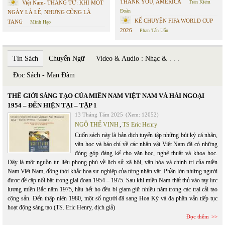
THANK YOU, AMERICA
Trần Kiêm
Việt Nam- THÁNG TƯ: KHI MỘT
Đoàn
NGÀY LÀ LỄ, NHƯNG CŨNG LÀ
KỂ CHUYỆN FIFA WORLD CUP
TANG
Minh Hạo
2026
Phan Tấn Uẩn
Tin Sách
Chuyển Ngữ
Video & Audio : Nhạc & . . .
Đọc Sách - Mạn Đàm
THẾ GIỚI SÁNG TẠO CỦA MIỀN NAM VIỆT NAM VÀ HẢI NGOẠI
1954 – ĐẾN HIỆN TẠI – TẬP 1
13 Tháng Tám 2025
(Xem: 12052)
NGÔ THẾ VINH
,
TS Eric Henry
Cuốn sách này là bản dịch tuyển tập những bút ký cá nhân,
văn học và báo chí về các nhân vật Việt Nam đã có những
đóng góp đáng kể cho văn học, nghệ thuật và khoa học.
Đây là một nguồn tư liệu phong phú về lịch sử xã hội, văn hóa và chính trị của miền
Nam Việt Nam, đồng thời khắc họa sự nghiệp của từng nhân vật. Phần lớn những người
được đề cập nổi bật trong giai đoạn 1954 – 1975. Sau khi miền Nam thất thủ vào tay lực
lượng miền Bắc năm 1975, hầu hết họ đều bị giam giữ nhiều năm trong các trại cải tạo
cộng sản. Đến thập niên 1980, một số người đã sang Hoa Kỳ và đa phần vẫn tiếp tục
hoạt động sáng tạo.(TS. Eric Henry, dịch giả)
Đọc thêm