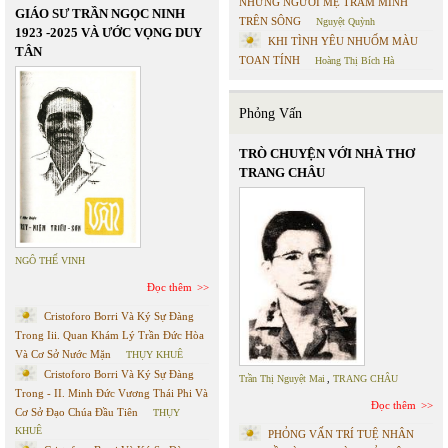
NHỮNG NGƯỜI MẸ TRẦM MÌNH
GIÁO SƯ TRẦN NGỌC NINH
TRÊN SÔNG
Nguyệt Quỳnh
1923 -2025 VÀ ƯỚC VỌNG DUY
KHI TÌNH YÊU NHUỐM MÀU
TÂN
TOAN TÍNH
Hoàng Thị Bích Hà
Phỏng Vấn
TRÒ CHUYỆN VỚI NHÀ THƠ
TRANG CHÂU
NGÔ THẾ VINH
Đọc thêm
Cristoforo Borri Và Ký Sự Đàng
Trong Iii. Quan Khám Lý Trần Đức Hòa
Và Cơ Sở Nước Mặn
THỤY KHUÊ
Cristoforo Borri Và Ký Sự Đàng
Trần Thị Nguyệt Mai
,
TRANG CHÂU
Trong - II. Minh Đức Vương Thái Phi Và
Đọc thêm
Cơ Sở Đạo Chúa Đầu Tiên
THỤY
KHUÊ
PHỎNG VẤN TRÍ TUỆ NHÂN