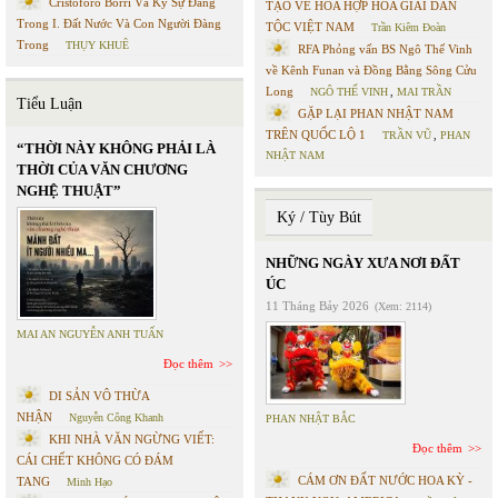
Cristoforo Borri Và Ký Sự Đàng
TẠO VỀ HÒA HỢP HÒA GIẢI DÂN
Trong I. Đất Nước Và Con Người Đàng
TỘC VIỆT NAM
Trần Kiêm Đoàn
Trong
THỤY KHUÊ
RFA Phỏng vấn BS Ngô Thế Vinh
về Kênh Funan và Đồng Bằng Sông Cửu
Long
NGÔ THẾ VINH
,
MAI TRẦN
Tiểu Luận
GẶP LẠI PHAN NHẬT NAM
TRÊN QUỐC LỘ 1
TRẦN VŨ
,
PHAN
“THỜI NÀY KHÔNG PHẢI LÀ
NHẬT NAM
THỜI CỦA VĂN CHƯƠNG
NGHỆ THUẬT”
Ký / Tùy Bút
NHỮNG NGÀY XƯA NƠI ĐẤT
ÚC
11 Tháng Bảy 2026
(Xem: 2114)
MAI AN NGUYỄN ANH TUẤN
Đọc thêm
DI SẢN VÔ THỪA
NHẬN
Nguyễn Công Khanh
PHAN NHẬT BẮC
KHI NHÀ VĂN NGỪNG VIẾT:
Đọc thêm
CÁI CHẾT KHÔNG CÓ ĐÁM
CÁM ƠN ĐẤT NƯỚC HOA KỲ -
TANG
Minh Hạo