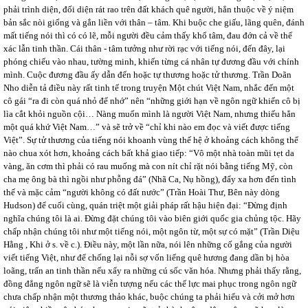
phải trình diện, đối diện rát rao trên đất khách quê người, hẳn thuộc về ý niệm
bản sắc nòi giống và gắn liền với thân – tâm. Khi buộc che giấu, lãng quên, đánh
mất tiếng nói thì có có lẽ, mỗi người đều cảm thấy khổ tâm, đau đớn cả về thể
xác lẫn tinh thần. Cái thân - tâm tưởng như rời rạc với tiếng nói, đến đây, lại
phóng chiếu vào nhau, tường minh, khiến từng cá nhân tự đương đầu với chính
mình. Cuộc đương đầu ấy dẫn đến hoặc tự thương hoặc tử thương. Trần Doãn
Nho diễn tả điều này rất tinh tế trong truyện Một chút Việt Nam, nhắc đến một
cô gái “ra đi còn quá nhỏ để nhớ” nên “những giới hạn về ngôn ngữ khiến cô bị
lìa cắt khỏi nguồn cội… Nàng muốn mình là người Việt Nam, nhưng thiếu hẳn
một quá khứ Việt Nam…” và sẽ trở về “chỉ khi nào em đọc và viết được tiếng
Việt”. Sự tử thương của tiếng nói khoanh vùng thế hệ ở khoảng cách không thể
nào chua xót hơn, khoảng cách bất khả giao tiếp: “Vô một nhà toàn mũi tẹt da
vàng, ăn cơm thì phải có rau muống mà con nít chỉ rặt nói bằng tiếng Mỹ, còn
cha mẹ ông bà thì ngồi như phỗng đá” (Nhã Ca, Nụ hồng), đẩy xa hơn đến tình
thế và mặc cảm “người không có đất nước” (Trần Hoài Thư, Bên này dòng
Hudson) để cuối cùng, quán triệt một giải pháp rất hậu hiện đại: “Đừng định
nghĩa chúng tôi là ai. Đừng đặt chúng tôi vào biên giới quốc gia chủng tộc. Hãy
chấp nhận chúng tôi như một tiếng nói, một ngôn từ, một sự có mặt” (Trần Diệu
Hằng , Khi ở s. về c.). Điều này, một lần nữa, nói lên những cố gắng của người
viết tiếng Việt, như để chống lại nỗi sợ vốn liếng quê hương đang dần bị hòa
loãng, trấn an tinh thần nếu xẩy ra những cú sốc văn hóa. Nhưng phải thấy rằng,
đồng đẳng ngôn ngữ sẽ là viễn tượng nếu các thế lực mai phục trong ngôn ngữ
chưa chấp nhận một thương thảo khác, buộc chúng ta phải hiểu và cởi mở hơn