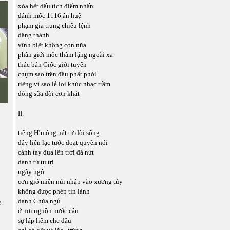
xóa hết dấu tích điểm nhấn
đánh mốc 1116 ân huệ
phạm gia trung chiếu lệnh
dâng thành
vĩnh biệt không còn nữa
phân giới mốc thầm lặng ngoài xa
thác bản Giốc giới tuyến
chụm sao trên đầu phất phới
riêng vì sao lẻ loi khúc nhạc trầm
dòng sữa đòi cơn khát
II.
tiếng H’mông uất tử đòi sống
dây liên lạc tước đoạt quyền nói
cánh tay đưa lên trời đá nứt
danh từ tự trị
ngây ngô
cơn gió miền núi nhập vào xương tủy
không được phép tin lành
danh Chúa ngủ
ữ:
ở nơi nguồn nước cận
sự lấp liếm che đầu