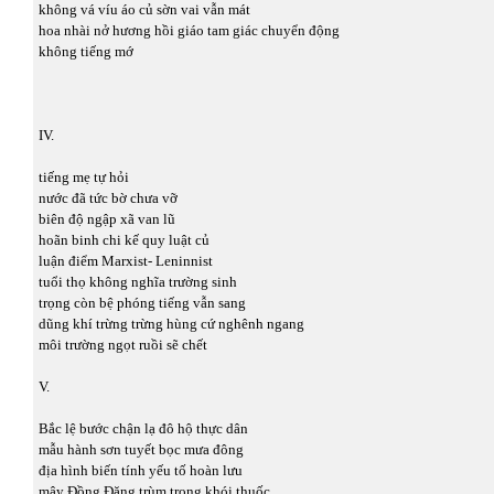
không vá víu áo củ sờn vai vẫn mát
hoa nhài nở hương hồi giáo tam giác chuyển động
không tiếng mớ
IV.
tiếng mẹ tự hỏi
nước đã tức bờ chưa vỡ
biên độ ngập xã van lũ
hoãn binh chi kế quy luật củ
luận điểm Marxist- Leninnist
tuổi thọ không nghĩa trường sinh
trọng còn bệ phóng tiếng vẫn sang
dũng khí trừng trừng hùng cứ nghênh ngang
môi trường ngọt ruồi sẽ chết
V.
Bắc lệ bước chận lạ đô hộ thực dân
mẫu hành sơn tuyết bọc mưa đông
địa hình biến tính yếu tố hoàn lưu
mây Đồng Đăng trùm trong khói thuốc