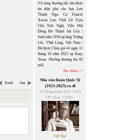
Vô cùng thương tiếc khi được
tin thân phụ của bạn Lưu
Thanh Nga: Cụ Francis
Xavier Lưu Vĩnh Lữ /Cựu
Chủ Tịch Nghị Viên Hội
Đồng Đô Thành Sài Gòn /
Sinh năm 1934 tại làng Tưởng
Lộc, Vĩnh Long, Việt Nam /
Đã được Chúa gọi về ngày 11
tháng 10 năm 2025 tại Katy,
Texas. /Hưởng thượng thọ 92
tuổi
Đọc thêm
Nhà văn Doãn Quốc Sỹ
Trước
Sau
(1923-2025) ra đi
14 Tháng Mười 2025
10:03
CH
(Xem: 11106)
Việt Báo