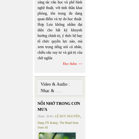
sáng tác văn học và phê bình
nghệ thuật, với tinh thần khai
phóng, tôn trọng đa dạng
quan điểm và tự do học thuật.
Hợp Lưu không nhằm đại
diện cho bất kỳ khuynh
hướng chính trị, ý thức hệ hay
tổ chức quyền lực nào, mà
xem trọng tiếng nói cá nhân,
chiều sâu suy tư và giá trị của
chữ nghĩa
Đọc thêm
Video & Audio :
Nhạc & . . .
NỖI NHỚ TRONG CƠN
MƯA
(Xem: 3541)
LÊ DUY NGUYÊN
,
Dang TN &amp; The Band from
Suno AI