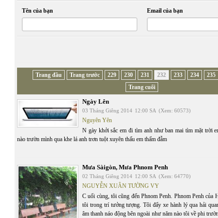
Tên của bạn
Email của bạn
Trang đầu
Trang trước
229
230
231
232
233
234
235
Trang cuối
Ngày Lên
03 Tháng Giêng 2014
12:00 SA
(Xem: 60573)
Nguyên Yên
N gày khởi sắc em đi tìm anh như ban mai tìm mặt trời e
nào trườn mình qua khe lá anh trơn tuột xuyên thấu em thấm đẫm
Mưa Sàigòn, Mưa Phnom Penh
02 Tháng Giêng 2014
12:00 SA
(Xem: 64770)
NGUYỄN XUÂN TƯỜNG VY
C uối cùng, tôi cũng đến Phnom Penh. Phnom Penh của 
tôi trong trí tưởng tượng. Tôi đẩy xe hành lý qua hải qu
âm thanh náo động bên ngoài như năm nào tôi về phi trườ