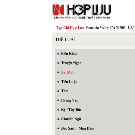
- Tạp Chí Hợp Lưu
Fountain Valley,
CA 92708
- USA
THỂ LOẠI
Biên Khảo
Truyện Ngắn
Bài Mới
Tiểu Luận
Thơ
Phỏng Vấn
Ký / Tùy Bút
Chuyển Ngữ
Đọc Sách - Mạn Đàm