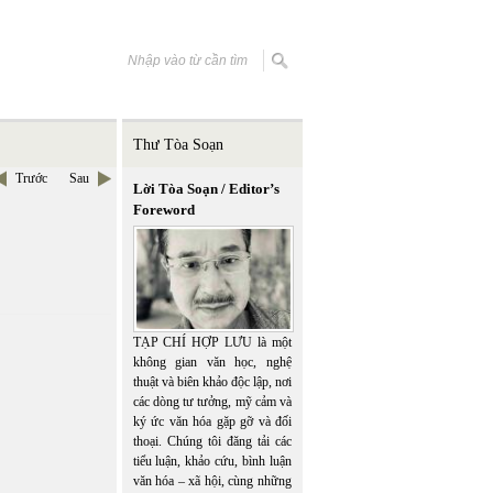
Thư Tòa Soạn
Trước
Sau
Lời Tòa Soạn / Editor’s
Foreword
TẠP CHÍ HỢP LƯU là một
không gian văn học, nghệ
thuật và biên khảo độc lập, nơi
các dòng tư tưởng, mỹ cảm và
ký ức văn hóa gặp gỡ và đối
thoại. Chúng tôi đăng tải các
tiểu luận, khảo cứu, bình luận
văn hóa – xã hội, cùng những