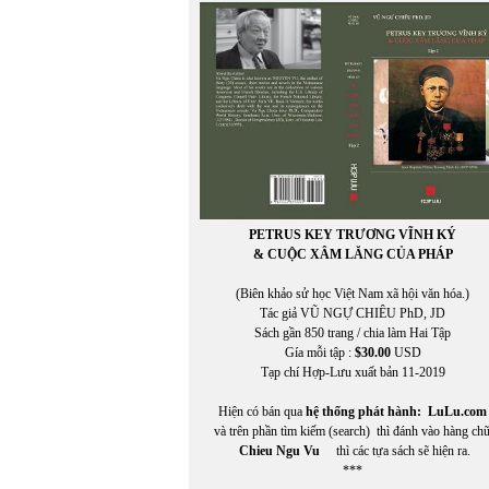
PETRUS KEY TRƯƠNG VĨNH KÝ
& CUỘC XÂM LĂNG CỦA PHÁP
(Biên khảo sử học Việt Nam xã hội văn hóa.)
Tác giả VŨ NGỰ CHIÊU PhD, JD
Sách gần 850 trang / chia làm Hai Tập
Gía mỗi tập :
$30.00
USD
Tạp chí Hợp-Lưu xuất bản 11-2019
Hiện có bán qua
hệ thống phát hành:
LuLu.com
và trên phần tìm kiếm (search) thì đánh vào hàng ch
Chieu Ngu Vu
thì các tựa sách sẽ hiện ra.
***