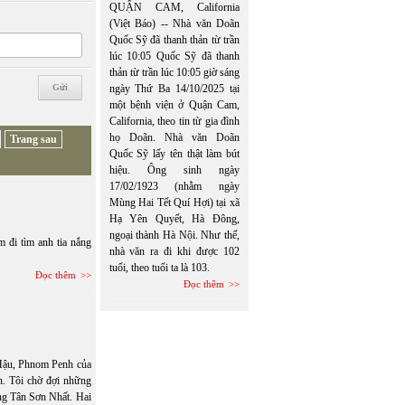
QUẬN CAM, California
(Việt Báo) -- Nhà văn Doãn
Quốc Sỹ đã thanh thản từ trần
lúc 10:05 Quốc Sỹ đã thanh
thản từ trần lúc 10:05 giờ sáng
ngày Thứ Ba 14/10/2025 tại
một bệnh viện ở Quận Cam,
California, theo tin từ gia đình
họ Doãn. Nhà văn Doãn
Trang sau
Quốc Sỹ lấy tên thật làm bút
hiệu. Ông sinh ngày
17/02/1923 (nhằm ngày
Mùng Hai Tết Quí Hợi) tại xã
Hạ Yên Quyết, Hà Đông,
ngoại thành Hà Nội. Như thế,
m đi tìm anh tia nắng
nhà văn ra đi khi được 102
tuổi, theo tuổi ta là 103.
Đọc thêm
Đọc thêm
Hậu, Phnom Penh của
an. Tôi chờ đợi những
ng Tân Sơn Nhất. Hai