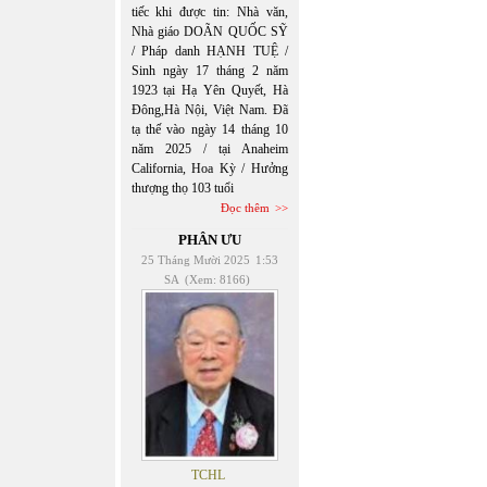
tiếc khi được tin: Nhà văn,
Nhà giáo DOÃN QUỐC SỸ
/ Pháp danh HẠNH TUỆ /
Sinh ngày 17 tháng 2 năm
1923 tại Hạ Yên Quyết, Hà
Đông,Hà Nội, Việt Nam. Đã
tạ thế vào ngày 14 tháng 10
năm 2025 / tại Anaheim
California, Hoa Kỳ / Hưởng
thượng thọ 103 tuổi
Đọc thêm
PHÂN ƯU
25 Tháng Mười 2025
1:53
SA
(Xem: 8166)
TCHL