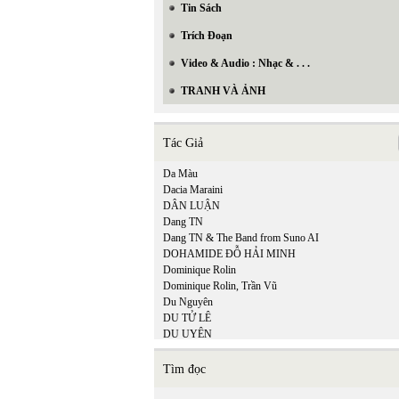
Tin Sách
Trích Đoạn
Video & Audio : Nhạc & . . .
TRANH VÀ ẢNH
Tác Giả
Da Màu
Dacia Maraini
DÂN LUẬN
Dang TN
Dang TN & The Band from Suno AI
DOHAMIDE ĐỖ HẢI MINH
Dominique Rolin
Dominique Rolin, Trần Vũ
Du Nguyên
DU TỬ LÊ
DU UYÊN
DƯƠNG NGHIỄM MẬU
DƯƠNG PHƯƠNG LINH
Tìm đọc
Duy Linh
Dzoãn Minh