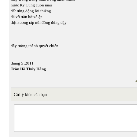
nước Kỳ Cùng cuộn máu
đất rúng động lời thiêng
đá vỡ tràn bờ xô ập
thịt xương ráp nối đồng đứng dậy
dãy tường thành quyết chiến
tháng 5 .2011
Trần Hồ Thúy Hằng
Gửi ý kiến của bạn