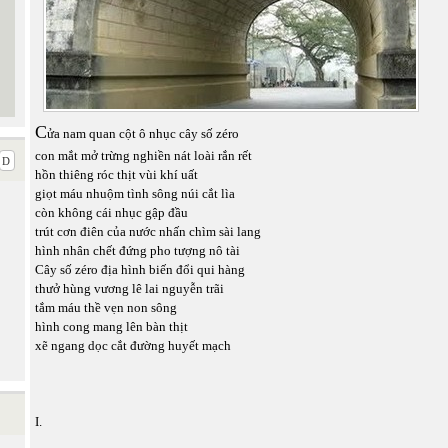
C
ửa nam quan cột ô nhục cây số zéro
con mắt mở trừng nghiền nát loài rắn rết
hồn thiêng róc thịt vùi khí uất
giọt máu nhuộm tình sông núi cắt lìa
còn không cái nhục gập đầu
trút cơn điên của nước nhấn chìm sài lang
hình nhân chết đứng pho tượng nô tài
Cây số zéro
địa hình biến đổi qui hàng
thưở hùng vương lê lai nguyễn trãi
tắm máu thề vẹn non sông
hình cong mang lên bàn thịt
xẽ ngang dọc cắt đường huyết mạch
I.