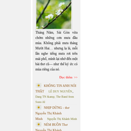
Tháng Năm, Sài Gòn vừa
chớm những cơn mưa đầu
mùa. Không phải mưa tháng
Mười Hai… nhưng lạ là, mỗi
lần nghe tiếng mưa rơi trên
mái phố, mình lại nhớ đến một
bài thơ cũ— như thể ký ức có
mùa riêng của nó.
Đọc thêm
KHÔNG TIN ANH NÓI
THẬT
LÊ DUY NGUYÊN
,
Dang TN &amp; The Band from
Suno AI
NHỊP DỪNG - thơ
Nguyễn Thị Khánh
Minh
Nguyễn Thị Khánh Minh
NÉM BUỒN Thơ
Nguyễn Thị Khánh