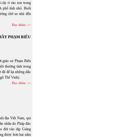
 cây rì rào xen trong
h phố tỉnh nhỏ. Buổi
đường chờ xe nhà đến
Đọc thêm
HẦY PHẠM BIỂU
với giáo sư Phạm Biểu
tôi thường tình trong
 đã để lại những dấu
Ngô Thế Vinh)
Đọc thêm
ội địa Việt Nam, qui
quân nhân do Pháp đào
ào đời vào dịp Giáng
ng được hơn hai năm