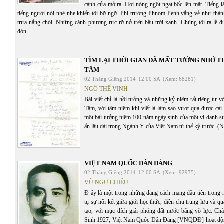
cánh cửa mở ra. Hơi nóng ngột ngạt bốc lên mặt. Tiếng lá
tiếng người nói nhè nhẹ khiến tôi bỡ ngỡ. Phi trường Phnom Penh vắng vẻ như thàn
trưa nắng chói. Những cánh phượng rực rỡ nở trên bầu trời xanh. Chúng tôi ra lề 
đón.
TÌM LẠI THỜI GIAN ĐÃ MẤT TƯỞNG NHỚ T
TÂM
02 Tháng Giêng 2014
12:00 SA
(Xem: 68281)
NGÔ THẾ VINH
Bài viết chỉ là hồi tưởng và những kỷ niệm rất riêng tư 
Tâm, với tâm niệm khi viết là làm sao vượt qua được cái 
một bài tưởng niệm 100 năm ngày sinh của một vị danh sư
ấn lâu dài trong Ngành Y của Việt Nam từ thế kỷ trước. (
VIỆT NAM QUỐC DÂN ĐẢNG
02 Tháng Giêng 2014
12:00 SA
(Xem: 92975)
VŨ NGỰ CHIÊU
Đ ây là một trong những đảng cách mạng đầu tiên trong n
tụ sự nối kết giữa giới học thức, điền chủ trung lưu và 
tạo, với mục đích giải phóng đất nước bằng võ lực. Ch
Sinh 1927, Việt Nam Quốc Dân Đảng [VNQDĐ] hoạt độ