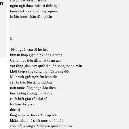
chỉ có gật và lắc , trừng
m
ngôn ngữ thua thiệt tri thức hạn
buổi chợ họp phiên gập người
lơ láo bước chân đàm phán
III.
bên ngoài cửa sổ hò hét
kim tự tháp giận dữ xuống đường
Cario mục tiêu dẫm nát tham tàn
vòi rồng ,đạn cay quất lên làn sóng loang máu
khối thép sừng sững mồi lửa xung đột
Mubarak giới nghiêm lệnh sắt
cái ăn trèo lên tầng thượng
tràn nước lũng đoạn đão điên
bức lương không chổ đứng
cách biệt giai cấp đại số
tối hậu đổ quyền
độc trị
tầng sóng vô hạn vỡ òa áp bức
khẩu hiệu phế truất mọc ra từ lưỡi
con mắt kháng cự chuyên quyền bài bác