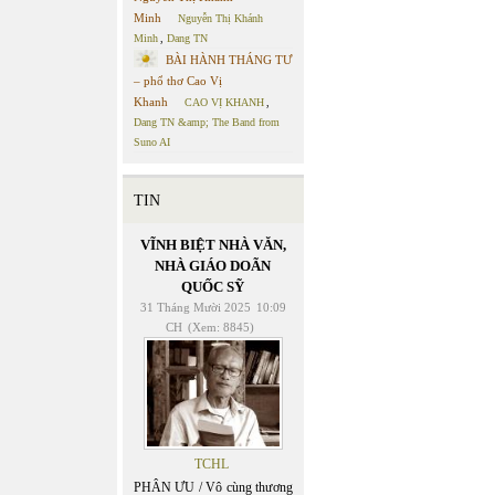
Minh
Nguyễn Thị Khánh
Minh
,
Dang TN
BÀI HÀNH THÁNG TƯ
– phổ thơ Cao Vị
Khanh
CAO VỊ KHANH
,
Dang TN &amp; The Band from
Suno AI
TIN
VĨNH BIỆT NHÀ VĂN,
NHÀ GIÁO DOÃN
QUỐC SỸ
31 Tháng Mười 2025
10:09
CH
(Xem: 8845)
TCHL
PHÂN ƯU / Vô cùng thương