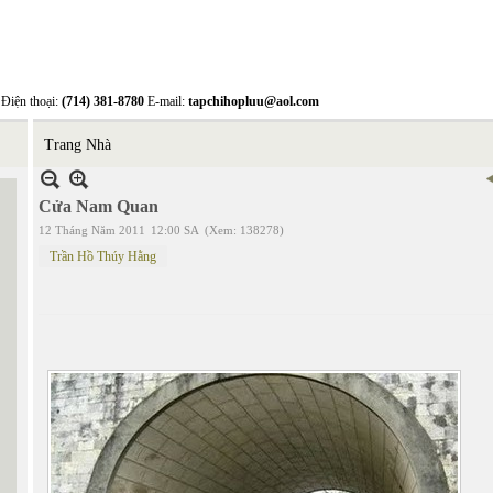
Điện thoại:
(714) 381-8780
E-mail:
tapchihopluu@aol.com
Trang Nhà
Cửa Nam Quan
12 Tháng Năm 2011
12:00 SA
(Xem: 138278)
Trần Hồ Thúy Hằng