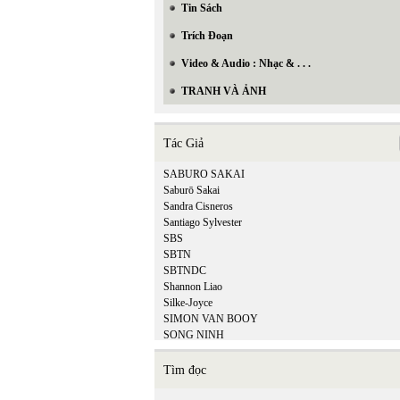
Tin Sách
Trích Đoạn
Video & Audio : Nhạc & . . .
TRANH VÀ ẢNH
Tác Giả
SABURO SAKAI
Saburō Sakai
Sandra Cisneros
Santiago Sylvester
SBS
SBTN
SBTNDC
Shannon Liao
Silke-Joyce
SIMON VAN BOOY
SONG NINH
SONG THAO
SUZANNE WANG
Tìm đọc
SỸ LIÊM