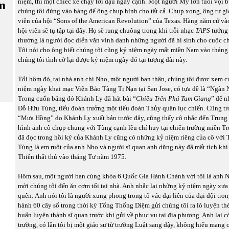
niệm, thì một chiếc xe chạy tới đậu ngay cạnh. Một người Mỹ lớn tuổi vội 
m
chúng tôi đứng vào hàng để ông chụp hình cho tất cả. Chụp xong, ông tự giớ
viên của hội “Sons of the American Revolution” của Texas. Hàng năm cứ và
hội viên sẽ tụ tập tại đây. Họ sẽ rung chuông trong khi trỗi nhạc
TAPS
tưởng
thường là người đọc diễn văn vinh danh những người đã hi sinh cho cuộc c
Tôi nói cho ông biết chúng tôi cũng kỷ niệm ngày mất miền Nam vào tháng
chúng tôi tình cờ lại được kỷ niệm ngày đó tại tượng đài này.
Tối hôm đó, tại nhà anh chị Nho, một người bạn thân, chúng tôi được xem 
niệm ngày khai mạc Viện Bảo Tàng Tị Nạn tại San Jose, có tựa đề là “Ngàn 
Trong cuốn băng đó Khánh Ly đã hát bài “
Chiều Trên Phá
Tam Giang
” để n
Đỗ Hữu Tùng, tiểu đoàn trưởng một tiểu đoàn Thủy quân lục chiến. Cũng t
“Mưa Hồng” do Khánh Ly xuất bản trước đây, cũng thấy cô nhắc đến Trung 
hình ảnh cô chụp chung với Tùng cạnh lều chỉ huy tại chiến trường miền Tr
đã đọc trong hồi ký của Khánh Ly cũng có những kỷ niệm riêng của cô với 
Tùng là em ruột của anh Nho và người sĩ quan anh dũng này đã mất tích khi
Thiên thất thủ vào tháng Tư năm 1975.
Hôm sau, một người bạn cùng khóa 6 Quốc Gia Hành Chánh với tôi là anh
mời chúng tôi đến ăn cơm tối tại nhà. Anh nhắc lại những kỷ niệm ngày xưa
quên: Anh nói tôi là người xung phong trong tổ vác đại liên của đại đội tro
hành 60 cây số trong thời kỳ Tổng Thống Diệm gửi chúng tôi ra lò luyện t
huấn luyện thành sĩ quan trước khi gửi về phục vụ tại địa phương. Anh lại c
trường, có lần tôi bị một giáo sư từ trường Luật sang dậy, không hiểu mang 