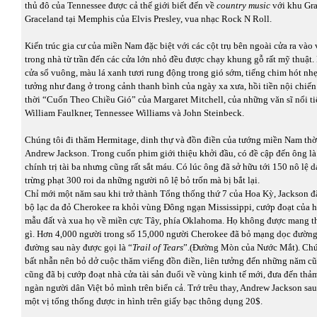
thủ đô của Tennessee được cả thế giới biết đến về
country music
với khu Gra
Graceland tại Memphis của Elvis Presley, vua nhạc Rock N Roll.
Kiến trúc gia cư của miền Nam đặc biệt với các cột trụ bên ngoài cửa ra vào
trong nhà từ trần đến các cửa lớn nhỏ đều được chạy khung gỗ rất mỹ thuật
cửa sổ vuông, màu lá xanh tươi rung động trong gió sớm, tiếng chim hót nh
tưởng như đang ở trong cảnh thanh bình của ngày xa xưa, hồi tiền nội chiế
thời “Cuốn Theo Chiều Gió” của Margaret Mitchell, của những văn sĩ nổi 
William Faulkner, Tennessee Williams và John Steinbeck.
Chúng tôi đi thăm Hermitage, dinh thự và đồn điền của tướng miền Nam thời
Andrew Jackson. Trong cuốn phim giới thiệu khởi đầu, có đề cập đến ông là
chính trị tài ba nhưng cũng rất sắt máu. Có lúc ông đã sở hữu tới 150 nô lệ d
trừng phạt 300 roi da những người nô lệ bỏ trốn mà bị bắt lại.
Chỉ mới một năm sau khi trở thành Tổng thống thứ 7 của Hoa Kỳ, Jackson đã
bộ lạc da đỏ Cherokee ra khỏi vùng Đông ngạn Mississippi, cướp đoạt của h
mẫu đất và xua họ về miền cực Tây, phía Oklahoma. Họ không được mang th
gì. Hơn 4,000 người trong số 15,000 người Cherokee đã bỏ mạng dọc đường
đường sau này được gọi là “
Trail of Tears
”.(Đường Mòn của Nước Mắt). Chú
bất nhẫn nên bỏ dở cuộc thăm viếng đồn điền, liên tưởng đến những năm c
cũng đã bị cướp đoạt nhà cửa tài sản đuổi về vùng kinh tế mới, đưa đến thả
ngàn người dân Việt bỏ mình trên biển cả. Trớ trêu thay, Andrew Jackson sau 
một vị tổng thống được in hình trên giấy bạc thông dụng 20$.