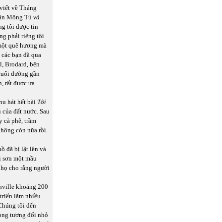
 viết về Tháng
ần Mộng Tú
và
g tôi được tin
g phải riêng tôi
một quê hương mà
 các bạn đã qua
l, Brodard, bên
 cuối đường gần
, rất được ưa
hu hát hết bài
Tôi
ù của đất nước. Sau
y cà phê, trầm
không còn nữa rồi.
 đã bị lật lên và
ị sơn một mầu
 họ cho rằng người
hville khoảng 200
triển lãm nhiều
 Chúng tôi đến
hòng tương đối nhỏ