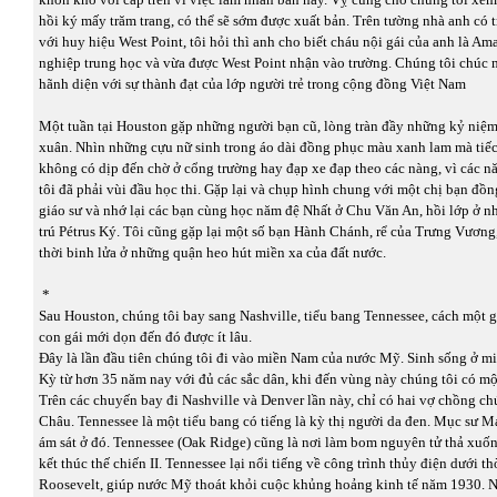
hồi ký mấy trăm trang, có thể sẽ sớm được xuất bản. Trên tường nhà anh có 
với huy hiệu West Point, tôi hỏi thì anh cho biết cháu nội gái của anh là Am
nghiệp trung học và vừa được West Point nhận vào trường. Chúng tôi chúc
hãnh diện với sự thành đạt của lớp người trẻ trong cộng đồng Việt Nam
Một tuần tại Houston gặp những người bạn cũ, lòng tràn đầy những kỷ niệm
xuân. Nhìn những cựu nữ sinh trong áo dài đồng phục màu xanh lam mà tiếc
không có dịp đến chờ ở cổng trường hay đạp xe đạp theo các nàng, vì các n
tôi đã phải vùi đầu học thi. Gặp lại và chụp hình chung với một chị bạn đồn
giáo sư và nhớ lại các bạn cùng học năm đệ Nhất ở Chu Văn An, hồi lớp ở n
trú Pétrus Ký. Tôi cũng gặp lại một số bạn Hành Chánh, rể của Trưng Vương,
thời binh lửa ở những quận heo hút miền xa của đất nước.
*
Sau Houston, chúng tôi bay sang Nashville, tiểu bang Tennessee, cách một g
con gái mới dọn đến đó được ít lâu.
Đây là lần đầu tiên chúng tôi đi vào miền Nam của nước Mỹ. Sinh sống ở m
Kỳ từ hơn 35 năm nay với đủ các sắc dân, khi đến vùng này chúng tôi có một
Trên các chuyến bay đi Nashville và Denver lần này, chỉ có hai vợ chồng ch
Châu. Tennessee là một tiểu bang có tiếng là kỳ thị người da đen. Mục sư Ma
ám sát ở đó. Tennessee (Oak Ridge) cũng là nơi làm bom nguyên tử thả xuố
kết thúc thế chiến II. Tennessee lại nổi tiếng về công trình thủy điện dưới t
Roosevelt, giúp nước Mỹ thoát khỏi cuộc khủng hoảng kinh tế năm 1930. N