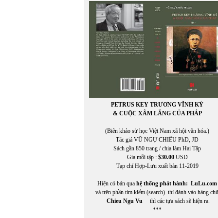
PETRUS KEY TRƯƠNG VĨNH KÝ
& CUỘC XÂM LĂNG CỦA PHÁP
(Biên khảo sử học Việt Nam xã hội văn hóa.)
Tác giả VŨ NGỰ CHIÊU PhD, JD
Sách gần 850 trang / chia làm Hai Tập
Gía mỗi tập :
$30.00
USD
Tạp chí Hợp-Lưu xuất bản 11-2019
Hiện có bán qua
hệ thống phát hành:
LuLu.com
và trên phần tìm kiếm (search) thì đánh vào hàng ch
Chieu Ngu Vu
thì các tựa sách sẽ hiện ra.
***