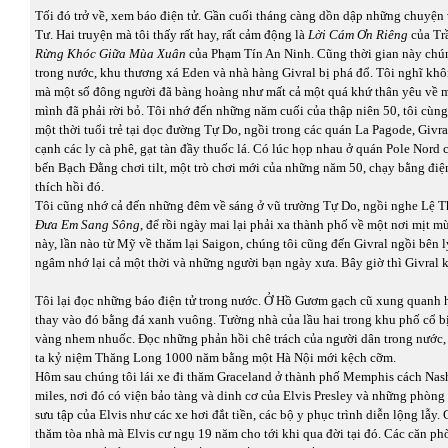
Tối đó trở về, xem báo điện tử. Gần cuối tháng càng dồn dập những chuyện
Tư. Hai truyện mà tôi thấy rất hay, rất cảm động là
Lời Cám Ơn Riêng
của Tr
Rừng
Khóc Giữa Mùa Xuân
của Phạm Tín An Ninh. Cũng thời gian này chún
trong nước, khu thương xá Eden và nhà hàng Givral bị phá đổ. Tôi nghĩ khôn
mà một số đông người đã bàng hoàng như mất cả một quá khứ thân yêu về 
mình đã phải rời bỏ. Tôi nhớ đến những năm cuối của thập niên 50, tôi cùng
một thời tuổi trẻ tại dọc đường Tự Do, ngồi trong các quán La Pagode, Givra
cạnh các ly cà phê, gạt tàn đầy thuốc lá. Có lúc họp nhau ở quán Pole Nord
bến Bạch Đằng chơi tilt, một trò chơi mới của những năm 50, chạy bằng điện
thích hồi đó.
Tôi cũng nhớ cả đến những đêm về sáng ở vũ trường Tự Do, ngồi nghe Lệ T
Đưa Em Sang Sông
, để rồi ngày mai lại phải xa thành phố về một nơi mịt m
này, lần nào từ Mỹ về thăm lại Saigon, chúng tôi cũng đến Givral ngồi bên l
ngâm nhớ lại cả một thời và những người bạn ngày xưa. Bây giờ thì Givral 
Tôi lại đọc những báo điện tử trong nước. Ở Hồ Gươm gạch cũ xung quanh hồ
thay vào đó bằng đá xanh vuông. Tường nhà của lầu hai trong khu phố cổ b
vàng nhem nhuốc. Đọc những phản hồi chê trách của người dân trong nước,
ta kỷ niệm Thăng Long 1000 năm bằng một Hà Nội mới kệch cỡm.
Hôm sau chúng tôi lái xe đi thăm Graceland ở thành phố Memphis cách Nas
miles, nơi đó có viện bảo tàng và dinh cơ của Elvis Presley và những phòng 
sưu tập của Elvis như các xe hơi đắt tiền, các bộ y phục trình diễn lộng lẫy.
thăm tòa nhà mà Elvis cư ngụ 19 năm cho tới khi qua đời tại đó. Các căn p