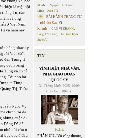
bước xuống xe, bảo
Minh
Nguyễn Thị Khánh
i thiệu là một hội
Minh
,
Dang TN
o tháng Tư, các
BÀI HÀNH THÁNG TƯ
 niệm và ông
– phổ thơ Cao Vị
hiến ở Việt Nam.
Khanh
CAO VỊ KHANH
,
 Tư và năm nay
Dang TN &amp; The Band from
Suno AI
cuốn băng nhạc kỷ
Người Viết Sử”.
TIN
hớ đến Trung tá
rong cuốn băng
VĨNH BIỆT NHÀ VĂN,
tá Tùng và có cả
NHÀ GIÁO DOÃN
ung. Tôi nhớ lại
QUỐC SỸ
Trung tá Tùng.
31 Tháng Mười 2025
10:09
 Quảng Trị, Thừa
CH
(Xem: 8846)
 Nguyễn Ngọc Vỵ
 mà chính tôi đã
ng những cuộc di
hép Đồng Đế để
òn nhớ hồi còn ở
TCHL
cái bực dọc ở đâu
PHÂN ƯU / Vô cùng thương