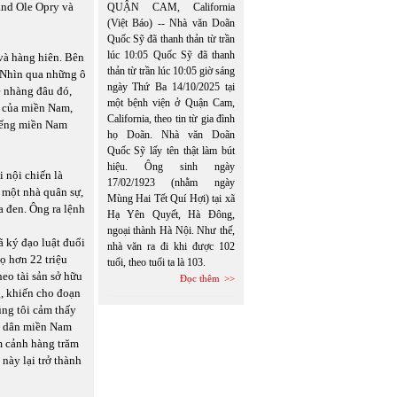
nd Ole Opry và
QUẬN CAM, California
(Việt Báo) -- Nhà văn Doãn
Quốc Sỹ đã thanh thản từ trần
lúc 10:05 Quốc Sỹ đã thanh
 và hàng hiên. Bên
thản từ trần lúc 10:05 giờ sáng
. Nhìn qua những ô
ngày Thứ Ba 14/10/2025 tại
ẹ nhàng đâu đó,
một bệnh viện ở Quận Cam,
n của miền Nam,
California, theo tin từ gia đình
tiếng miền Nam
họ Doãn. Nhà văn Doãn
Quốc Sỹ lấy tên thật làm bút
hiệu. Ông sinh ngày
 nội chiến là
17/02/1923 (nhằm ngày
 một nhà quân sự,
Mùng Hai Tết Quí Hợi) tại xã
a đen. Ông ra lệnh
Hạ Yên Quyết, Hà Đông,
ngoại thành Hà Nội. Như thế,
 ký đạo luật đuổi
nhà văn ra đi khi được 102
ọ hơn 22 triệu
tuổi, theo tuổi ta là 103.
eo tài sản sở hữu
Đọc thêm
, khiến cho đoạn
ng tôi cảm thấy
ũ dân miền Nam
m cảnh hàng trăm
này lại trở thành