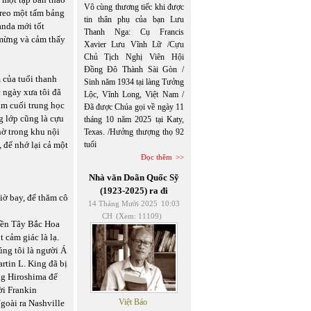
Vô cùng thương tiếc khi được
treo một tấm bảng
tin thân phụ của bạn Lưu
anda mới tốt
Thanh Nga: Cụ Francis
 mừng và cảm thấy
Xavier Lưu Vĩnh Lữ /Cựu
Chủ Tịch Nghị Viên Hội
Đồng Đô Thành Sài Gòn /
 của tuổi thanh
Sinh năm 1934 tại làng Tưởng
 ngày xưa tôi đã
Lộc, Vĩnh Long, Việt Nam /
ăm cuối trung học
Đã được Chúa gọi về ngày 11
g lớp cũng là cựu
tháng 10 năm 2025 tại Katy,
hờ trong khu nội
Texas. /Hưởng thượng thọ 92
 để nhớ lại cả một
tuổi
Đọc thêm
Nhà văn Doãn Quốc Sỹ
(1923-2025) ra đi
iờ bay, để thăm cô
14 Tháng Mười 2025
10:03
CH
(Xem: 11109)
iền Tây Bắc Hoa
 cảm giác là lạ.
úng tôi là người Á
rtin L. King đã bị
ng Hiroshima để
hời Frankin
Việt Báo
goài ra Nashville