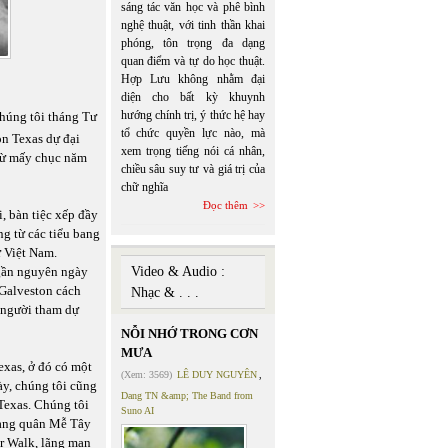
sáng tác văn học và phê bình
nghệ thuật, với tinh thần khai
phóng, tôn trọng đa dạng
quan điểm và tự do học thuật.
Hợp Lưu không nhằm đại
diện cho bất kỳ khuynh
hướng chính trị, ý thức hệ hay
chúng tôi tháng Tư
tổ chức quyền lực nào, mà
on Texas dự đại
xem trọng tiếng nói cá nhân,
 từ mấy chục năm
chiều sâu suy tư và giá trị của
chữ nghĩa
Đọc thêm
, bàn tiệc xếp đầy
ng từ các tiểu bang
ừ Việt Nam.
i gần nguyên ngày
Video & Audio :
 Galveston cách
Nhạc & . . .
 người tham dự
NỖI NHỚ TRONG CƠN
MƯA
exas, ở đó có một
(Xem: 3569)
LÊ DUY NGUYÊN
,
ày, chúng tôi cũng
Dang TN &amp; The Band from
 Texas. Chúng tôi
Suno AI
hàng quân Mễ Tây
er Walk, lãng mạn