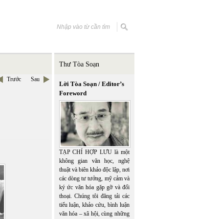
Thư Tòa Soạn
Trước
Sau
Lời Tòa Soạn / Editor’s
Foreword
TẠP CHÍ HỢP LƯU là một
không gian văn học, nghệ
thuật và biên khảo độc lập, nơi
các dòng tư tưởng, mỹ cảm và
ký ức văn hóa gặp gỡ và đối
thoại. Chúng tôi đăng tải các
tiểu luận, khảo cứu, bình luận
văn hóa – xã hội, cùng những