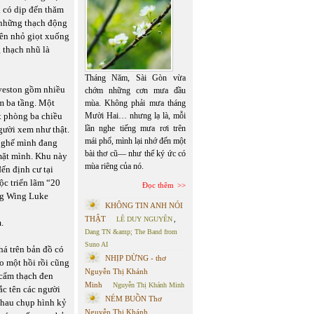
 có dịp đến thăm
 những thạch động
rên nhỏ giọt xuống
 thạch nhũ là
Tháng Năm, Sài Gòn vừa
lveston gồm nhiều
chớm những cơn mưa đầu
um ba tầng. Một
mùa. Không phải mưa tháng
t phòng ba chiều
Mười Hai… nhưng lạ là, mỗi
lần nghe tiếng mưa rơi trên
gười xem như thật.
mái phố, mình lại nhớ đến một
n ghế mình đang
bài thơ cũ— như thể ký ức có
 mặt mình. Khu này
mùa riêng của nó.
ến định cư tại
ộc triển lãm “20
Đọc thêm
àng Wing Luke
KHÔNG TIN ANH NÓI
THẬT
LÊ DUY NGUYÊN
,
.
Dang TN &amp; The Band from
Suno AI
há trên bản đồ có
NHỊP DỪNG - thơ
o một hồi rồi cũng
Nguyễn Thị Khánh
 cẩm thạch đen
Minh
Nguyễn Thị Khánh Minh
ắc tên các người
NÉM BUỒN Thơ
 nhau chụp hình kỷ
Nguyễn Thị Khánh