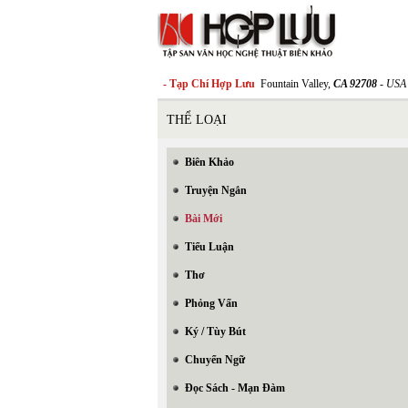
- Tạp Chí Hợp Lưu
Fountain Valley,
CA 92708
- USA
THỂ LOẠI
Biên Khảo
Truyện Ngắn
Bài Mới
Tiểu Luận
Thơ
Phỏng Vấn
Ký / Tùy Bút
Chuyển Ngữ
Đọc Sách - Mạn Đàm