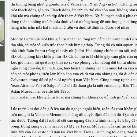
thì không bằng những gondoliers ở Venice bên Ý, nhưng vui hơn. Chúng tôi
một thạch động gần đó. Thạch động ẩm ướt có thể vẫn còn non, không như
khô ráo mà chúng tôi có dịp đến thăm ở Việt Nam. Nhiều thạch nhũ ở phía t
đóng thành những nhũ ở phía dưới và có những bảng đề ước lượng cho từng
hàng trăm năm nữa hai thạch nhũ trên và dưới sẽ dính lại được với nhau.
Moody Garden là một khu giải trí nhân tạo rộng lớn nằm bên cạnh vịnh Ga
tòa nhà, có một số kiến trúc theo hình kim tự tháp. Trong đó có một aquari
nhà kính Rain Forest trồng các cây nhiệt đới. Hai phòng chiếu phim nổi, mộ
3D, còn phòng kia chiếu phim 4D. Chiều thứ tư là chiều gây cảm giác cho n
Lúc gió mạnh thì quạt máy thổi ào ạt vào phòng; cảnh động đất thì tự nhiê
ngồi rung chuyển; khi mưa gió, bão biển thì những làn bụi nước tạt cả vào
còn có một phòng triển lãm hình ảnh xưa và di vật của những người di dân đ
Galveston, trong đó có gồm cả người tị nạn Việt Nam. Cũng tương tự như cu
Years After the Fall of Saigon” mà tôi đã tham gia là một curator, tại Bảo T
Asian Museum tại Seattle hồi 1995.
Còn một số các khu giải trí khác mà chúng tôi không có đủ thời giờ đến xem
Lúc trước khi đợi đến giờ lên tàu du ngoạn ngoài biển, toán tôi chợt khám p
một nơi ghi là Vietnam Memorial, chúng tôi quyết định đến nơi đó. Quanh c
tìm được. Tượng đài là một số cột cao ngang đầu, trụ hình tam giác bằng đá
ữ:
bóng, trồng xung quanh hai cột cờ Mỹ và Texas. Mỗi cạnh của các trụ có kh
lính Mỹ của Galveston tử trận tại Việt Nam. Trong lúc chúng tôi đang thay