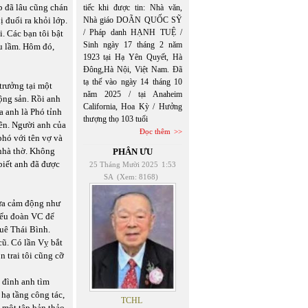
p đã lâu cũng chán
tiếc khi được tin: Nhà văn,
ị đuổi ra khỏi lớp.
Nhà giáo DOÃN QUỐC SỸ
/ Pháp danh HẠNH TUỆ /
. Các bạn tôi bật
Sinh ngày 17 tháng 2 năm
u lầm. Hôm đó,
1923 tại Hạ Yên Quyết, Hà
Đông,Hà Nội, Việt Nam. Đã
tạ thế vào ngày 14 tháng 10
trưởng tại một
năm 2025 / tại Anaheim
ộng sản. Rồi anh
California, Hoa Kỳ / Hưởng
a anh là Phó tỉnh
thượng thọ 103 tuổi
ên. Người anh của
Đọc thêm
phó với tên vợ và
 nhà thờ. Không
PHÂN ƯU
biết anh đã được
25 Tháng Mười 2025
1:53
SA
(Xem: 8168)
vừa cảm động như
tiểu đoàn VC để
quê Thái Bình.
cũ. Có lần Vỵ bắt
 trai tôi cũng cỡ
a đình anh tìm
hạ tầng công tác,
TCHL
 một tập bản thảo