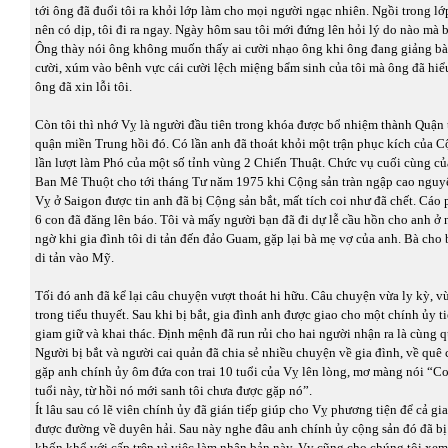
tới ông đã đuổi tôi ra khỏi lớp làm cho mọi người ngạc nhiên. Ngồi trong lớ
nên có dịp, tôi đi ra ngay. Ngày hôm sau tôi mới đứng lên hỏi lý do nào mà b
Ông thày nói ông không muốn thấy ai cười nhạo ông khi ông đang giảng bài
cười, xúm vào bênh vực cái cười lệch miệng bẩm sinh của tôi mà ông đã hiể
ông đã xin lỗi tôi.
Còn tôi thì nhớ Vỵ là người đầu tiên trong khóa được bổ nhiệm thành Quận 
quận miền Trung hồi đó. Có lần anh đã thoát khỏi một trận phục kích của C
lần lượt làm Phó của một số tỉnh vùng 2 Chiến Thuật. Chức vụ cuối cùng củ
Ban Mê Thuột cho tới tháng Tư năm 1975 khi Cộng sản tràn ngập cao nguy
Vỵ ở Saigon được tin anh đã bị Cộng sản bắt, mất tích coi như đã chết. Cáo 
6 con đã đăng lên báo. Tôi và mấy người bạn đã đi dự lễ cầu hồn cho anh ở
ngờ khi gia đình tôi di tản đến đảo Guam, gặp lại bà mẹ vợ của anh. Bà cho 
di tản vào Mỹ.
Tối đó anh đã kể lại câu chuyện vượt thoát hi hữu. Câu chuyện vừa ly kỳ, 
trong tiểu thuyết. Sau khi bị bắt, gia đình anh được giao cho một chính ủy 
giam giữ và khai thác. Định mệnh đã run rủi cho hai người nhận ra là cùng 
Người bị bắt và người cai quản đã chia sẻ nhiều chuyện về gia đình, về quê 
gặp anh chính ủy ôm đứa con trai 10 tuổi của Vỵ lên lòng, mơ màng nói “Con
tuổi này, từ hồi nó mới sanh tôi chưa được gặp nó”.
Ít lâu sau có lẽ viên chính ủy đã gián tiếp giúp cho Vỵ phương tiện để cả gi
được đường về duyên hải. Sau này nghe đâu anh chính ủy cộng sản đó đã bị 
khốn khổ với cấp trên vì việc làm nhân bản này. Vỵ cũng cho chúng tôi xem