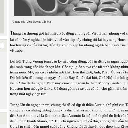
(Chung sức /
Ảnh
Dương Văn Mai)
T
háng Tư thường gợi lại nhiều xúc động cho người Việt tị nạn, nhưng với 
lại có thêm ý nghĩa đặc biệt, vì cứ vào dịp này chúng tôi lại bay sang Houst
hội trường cũ của vợ tôi, để được có dịp gặp lại những người bạn ngày xưa
về trước.
Đại hội Trưng Vương toàn cầu kỳ nào cũng đông, có lần đến gần ngàn người
đại sảnh trong các khách sạn lớn. Các cựu giáo sư và các nữ sinh không nhữ
trong nước Mỹ, mà có cả nhiều nơi khác trên thế giới, Anh, Pháp, Úc và cả t
Đại hội kéo dài trong ba ngày, tối thứ Bảy là tiền đại hội, Chủ Nhật đại hộ
và thứ Hai đi du ngoạn. Năm nay, cuộc du ngoạn là thăm Moody Garden tại
Houston hơn một giờ lái xe. Cả đoàn gồm ba xe bus cỡ lớn chở gần hai trăm
trong một ngày đẹp trời.
Trong lần du ngoạn trước, chúng tôi đã có dịp đi thăm Austin, thủ phủ của T
công viên có những tượng đồng khá đặc biệt và một khu hồ rộng lớn. Lần n
đến San Antonio và là lần thứ ba. San Antonio là một thành phố du lịch của
đã đi thăm thành Alamo, nơi 100 chí nguyện quân cố thủ, không chịu đầu 
Cơ và tử chiến đến người cuối cùng. Chúng tôi đi thuyền dọc theo khu Riv