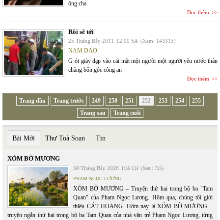
ông cha.
Đọc thêm
Rồi sẽ tới
25 Tháng Bảy 2011
12:00 SA
(Xem: 143315)
NAM DAO
G ót giày đạp vào cái mặt một người một người yêu nước thân
chăng bốn góc công an
Đọc thêm
Trang đầu
Trang trước
249
250
251
252
253
254
255
Trang sau
Trang cuối
Bài Mới
Thư Toà Soạn
Tin
XÓM BỜ MƯƠNG
30 Tháng Bảy 2026
1:56 CH
(Xem: 725)
PHẠM NGỌC LƯƠNG
XÓM BỜ MƯƠNG – Truyện thứ hai trong bộ ba "Tam
Quan" của Phạm Ngọc Lương. Hôm qua, chúng tôi giới
thiệu CÁT HOANG. Hôm nay là XÓM BỜ MƯƠNG –
truyện ngắn thứ hai trong bộ ba Tam Quan của nhà văn trẻ Phạm Ngọc Lương, từng