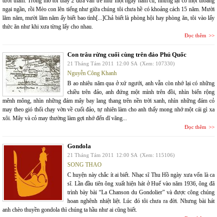
tươi thắm. Trong mơ tôi thấy 2 đứa vẫn trẻ như một ngày năm cũ, nhưng lại có một thoáng
ngại ngần, rồi Mèo con lên tiếng như giữa chúng tôi chưa hề có khoảng cách 15 năm. Mười
lăm năm, mười lăm năm ấy biết bao tình[...]Chả biết là phòng hội hay phòng ăn, tôi vào lấy
thức ăn như khi xưa từng lấy cho nhau.
Đọc thêm
Con trâu rừng cuối cùng trên đảo Phú Quốc
21 Tháng Tám 2011
12:00 SA
(Xem: 107330)
Nguyễn Công Khanh
B ao nhiêu năm qua ở xứ ngưới, anh vẫn còn nhớ lại có những
chiều trên đảo, anh đứng một mình trên đồi, nhìn biển rộng
mênh mông, nhìn những đám mây bay lang thang trên nền trời xanh, nhìn những đám cỏ
may theo gió thổi chạy vờn về cuối đảo, tự nhiên làm cho anh thấy mong nhớ một cái gì xa
xôi. Mây và cỏ may thường làm gợi nhớ đến dĩ vãng...
Đọc thêm
Gondola
21 Tháng Tám 2011
12:00 SA
(Xem: 115106)
SONG THAO
C huyện này chắc ít ai biết. Nhạc sĩ Thu Hồ ngày xưa vốn là ca
sĩ. Lần đầu tiên ông xuất hiện hát ở Huế vào năm 1936, ông đã
trình bày bài “La Chanson du Gondolier” và được công chúng
hoan nghênh nhiệt liệt. Lúc đó tôi chưa ra đời. Nhưng bài hát
anh chèo thuyền gondola thì chúng ta hầu như ai cũng biết.