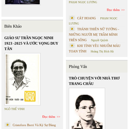
PHẠM NGỌC LƯƠNG
Đọc thêm
CÁT HOANG
PHẠM NGỌC
LƯƠNG
Biên Khảo
THÁNH THIÊN NỮ TƯỚNG -
NHỮNG NGƯỜI MẸ TRẦM MÌNH
GIÁO SƯ TRẦN NGỌC NINH
TRÊN SÔNG
Nguyệt Quỳnh
1923 -2025 VÀ ƯỚC VỌNG DUY
KHI TÌNH YÊU NHUỐM MÀU
TÂN
TOAN TÍNH
Hoàng Thị Bích Hà
Phỏng Vấn
TRÒ CHUYỆN VỚI NHÀ THƠ
TRANG CHÂU
NGÔ THẾ VINH
Đọc thêm
Cristoforo Borri Và Ký Sự Đàng