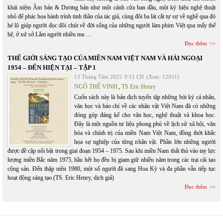
khái niệm Âm bản & Dương bản như một cánh cửa ban đầu, một ký hiệu nghệ thuật
nhỏ để phác họa hành trình tinh thần của tác giả, cùng đôi ba lát cắt tự sự về nghề qua đó
hé lộ giúp người đọc đôi chút về đời sống của những người làm phim Việt qua mấy thế
hệ, ở xứ sở Lắm người nhiều ma …
Đọc thêm
THẾ GIỚI SÁNG TẠO CỦA MIỀN NAM VIỆT NAM VÀ HẢI NGOẠI
1954 – ĐẾN HIỆN TẠI – TẬP 1
13 Tháng Tám 2025
9:11 CH
(Xem: 12051)
NGÔ THẾ VINH
,
TS Eric Henry
Cuốn sách này là bản dịch tuyển tập những bút ký cá nhân,
văn học và báo chí về các nhân vật Việt Nam đã có những
đóng góp đáng kể cho văn học, nghệ thuật và khoa học.
Đây là một nguồn tư liệu phong phú về lịch sử xã hội, văn
hóa và chính trị của miền Nam Việt Nam, đồng thời khắc
họa sự nghiệp của từng nhân vật. Phần lớn những người
được đề cập nổi bật trong giai đoạn 1954 – 1975. Sau khi miền Nam thất thủ vào tay lực
lượng miền Bắc năm 1975, hầu hết họ đều bị giam giữ nhiều năm trong các trại cải tạo
cộng sản. Đến thập niên 1980, một số người đã sang Hoa Kỳ và đa phần vẫn tiếp tục
hoạt động sáng tạo.(TS. Eric Henry, dịch giả)
Đọc thêm