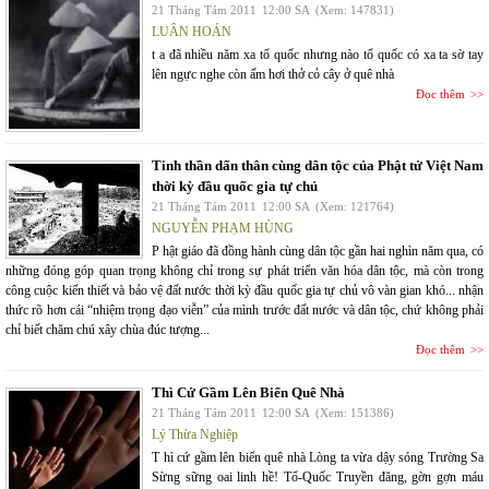
21 Tháng Tám 2011
12:00 SA
(Xem: 147831)
LUÂN HOÁN
t a đã nhiều năm xa tổ quốc nhưng nào tổ quốc có xa ta sờ tay
lên ngực nghe còn ấm hơi thở cỏ cây ở quê nhà
Đọc thêm
Tinh thần dấn thân cùng dân tộc của Phật tử Việt Nam
thời kỳ đầu quốc gia tự chủ
21 Tháng Tám 2011
12:00 SA
(Xem: 121764)
NGUYỄN PHẠM HÙNG
P hật giáo đã đồng hành cùng dân tộc gần hai nghìn năm qua, có
những đóng góp quan trọng không chỉ trong sự phát triển văn hóa dân tộc, mà còn trong
công cuộc kiến thiết và bảo vệ đất nước thời kỳ đầu quốc gia tự chủ vô vàn gian khó... nhận
thức rõ hơn cái “nhiệm trọng đạo viễn” của mình trước đất nước và dân tộc, chứ không phải
chỉ biết chăm chú xây chùa đúc tượng...
Đọc thêm
Thì Cứ Gầm Lên Biển Quê Nhà
21 Tháng Tám 2011
12:00 SA
(Xem: 151386)
Lý Thừa Nghiệp
T hì cứ gầm lên biển quê nhà Lòng ta vừa dậy sóng Trường Sa
Sừng sững oai linh hề! Tổ-Quốc Truyền đăng, gờn gợn máu