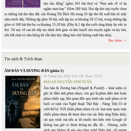
tím sầu đông” (gồm 103 bài thơ) và “Hẹn anh về vĩ dạ
ngắm mưa bay” (Hơn 180 bài). Hai tập thơ này tuyển chọn
ra những bài thơ tâm đắc của Hoàng Thị Bích Hà trong 10 tập thơ đã xuất bản từ mấy
năm trước đây. Những tập gồm 50 bài, mỗi tập lọc ra khoảng 10-15 bài, trong những tập
gồm có 100 bài thơ lọc ra khoảng 15-20 bài. (Đây là 2 tập thơ cuối cùng khép lại việc in
thơ. Từ nay về sau tôi tiếp tục dành thời gian và tâm huyết cho truyện ngắn và tùy bút,
nếu bất chợt có cảm hứng thì vẫn làm thơ, đăng báo chứ không xuất bản nữa).
Đọc thêm
Tin sách & Trích đoạn
ÂM BẢN VÀ DƯƠNG BẢN (phần 1)
26 Tháng Sáu 2026
4:21 CH
(Xem: 2551)
MAI AN NGUYỄN ANH TUẤN
Âm bản & Dương bản (Négatif & Positif) – khái niệm có
gốc từ điện ảnh phim nhựa, còn gọi là phim điện ảnh hoặc
phim chiếu rạp, liên quan đến quy trình sản xuất phim có từ
buổi sơ sinh của Nghệ thuật Thứ Bảy - Nàng Tiên Út từ
cuối thế kỷ XIX (hiện phim nhựa và các loại máy quay máy
chiếu phim nhựa đã được đưa vào các Bảo tàng Điện ảnh),
cái quy trình mà nếu ai đó muốn tìm hiểu trên Google sẽ
không bao giờ có được thông tin đầy đủ… Nhưng, cuốn
sách này không đi sâu vào công nghệ Điện ảnh, chỉ mượn