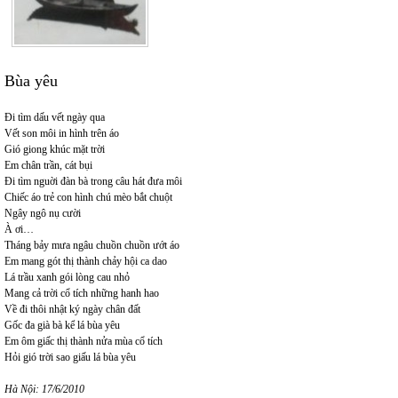
Bùa yêu
Đi tìm dấu vết ngày qua
Vết son môi in hình trên áo
Gió giong khúc mặt trời
Em chân trần, cát bụi
Đi tìm nguời đàn bà trong câu hát đưa môi
Chiếc áo trẻ con hình chú mèo bắt chuột
Ngây ngô nụ cười
À ơi…
Tháng bảy mưa ngâu chuồn chuồn ướt áo
Em mang gót thị thành chảy hội ca dao
Lá trầu xanh gói lòng cau nhỏ
Mang cả trời cổ tích những hanh hao
Về đi thôi nhật ký ngày chân đất
Gốc đa già bà kể lá bùa yêu
Em ôm giấc thị thành nửa mùa cổ tích
Hỏi gió trời sao giấu lá bùa yêu
Hà Nội: 17/6/2010