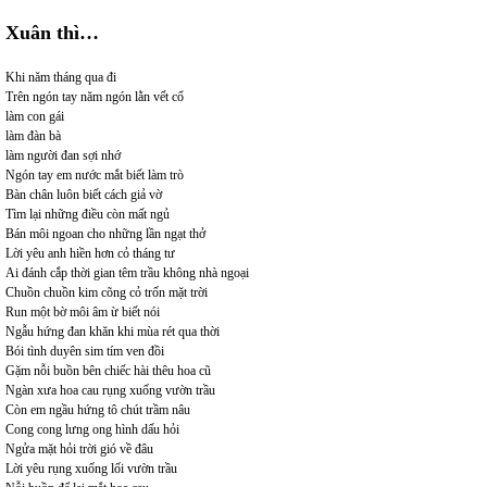
Xuân thì…
Khi năm tháng qua đi
Trên ngón tay năm ngón lằn vết cổ
làm con gái
làm đàn bà
làm người đan sợi nhớ
Ngón tay em nước mắt biết làm trò
Bàn chân luôn biết cách giả vờ
Tìm lại những điều còn mất ngủ
Bán môi ngoan cho những lần ngạt thở
Lời yêu anh hiền hơn cỏ tháng tư
Ai đánh cắp thời gian têm trầu không nhà ngoại
Chuồn chuồn kim cõng cỏ trốn mặt trời
Run một bờ môi âm ừ biết nói
Ngẫu hứng đan khăn khi mùa rét qua thời
Bói tình duyên sim tím ven đồi
Gặm nỗi buồn bên chiếc hài thêu hoa cũ
Ngàn xưa hoa cau rụng xuống vườn trầu
Còn em ngầu hứng tô chút trầm nâu
Cong cong lưng ong hình dấu hỏi
Ngửa mặt hỏi trời gió về đâu
Lời yêu rụng xuống lối vườn trầu