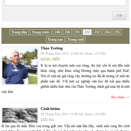
Trang đầu
Trang trước
249
250
251
252
253
254
255
Trang sau
Trang cuối
Thảo Trường
09 Tháng Chín 2011
12:00 SA
(Xem: 117518)
ĐẶNG TIẾN
K hi ta nói chuyện một con sông, thì chủ yếu là nói đến một
khúc sông, như khúc sông Hương chảy qua thành phố Huế.
Nói về một tác giả cũng vậy, thường ưu đãi ấn tượng về một tác
phẩm nào đó. Với một sự nghiệp văn học đã trải qua nhiều
ghềnh nhiều thác như của Thảo Trường, đánh giá toàn bộ là một
việc khó.
Đọc thêm
Cánh bướm
28 Tháng Tám 2011
12:00 SA
(Xem: 115239)
LƯU NA
Đ êm qua tôi thấy Mèo con trong giấc mơ. Vẫn nét mặt bầu bầu, vành môi cong lên cười