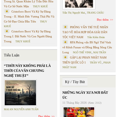
Trong Iii. Quan Khám Lý Trần Đức Hòa
Và Cơ Sở Nước Mặn
THỤY KHUÊ
Cristoforo Borri Và Ký Sự Đàng
Trần Thị Nguyệt Mai
,
TRANG CHÂU
Trong - II. Minh Đức Vương Thái Phi Và
Đọc thêm
Cơ Sở Đạo Chúa Đầu Tiên
THỤY
KHUÊ
PHỎNG VẤN TRÍ TUỆ NHÂN
Cristoforo Borri Và Ký Sự Đàng
TẠO VỀ HÒA HỢP HÒA GIẢI DÂN
Trong I. Đất Nước Và Con Người Đàng
TỘC VIỆT NAM
Trần Kiêm Đoàn
Trong
THỤY KHUÊ
RFA Phỏng vấn BS Ngô Thế Vinh
về Kênh Funan và Đồng Bằng Sông Cửu
Long
NGÔ THẾ VINH
,
MAI TRẦN
Tiểu Luận
GẶP LẠI PHAN NHẬT NAM
TRÊN QUỐC LỘ 1
TRẦN VŨ
,
PHAN
“THỜI NÀY KHÔNG PHẢI LÀ
NHẬT NAM
THỜI CỦA VĂN CHƯƠNG
NGHỆ THUẬT”
Ký / Tùy Bút
NHỮNG NGÀY XƯA NƠI ĐẤT
ÚC
11 Tháng Bảy 2026
(Xem: 2112)
MAI AN NGUYỄN ANH TUẤN
Đọc thêm