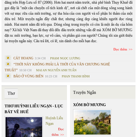
đăng trên Hợp Lưu số 87 (2006). Hơn hai mươi năm trước, nhà phê bình Thụy Khuê đã
gọi đây là "một câu chuyện cổ tích kinh dị", nơi cái chết của một dòng sông song hành
với sự mục rữa của môi trường, sự tha hóa của con người và số phận bi thảm của một
đứa trẻ. Một truyện ngắn đầy chất thơ, nhưng càng đẹp càng khiến người đọc rùng
mình. Hai mươi năm đã trôi qua. Dòng sông trong truyện có còn là một ẩn dụ của hôm
nay? Xã hội Việt Nam đã thay đổi đến đâu trước những vấn đề mà XÓM BỜ MƯƠNG
đặt ra: môi trường, bạo lực, sự vô cảm, và phẩm giá con người? Chúng tôi xin giới thiệu
lại truyện ngắn này. Câu trả lời, có lẽ, xin dành cho mỗi bạn đọc.
Đọc thêm
CÁT HOANG
3:34 CH
PHẠM NGỌC LƯƠNG
“THỜI NÀY KHÔNG PHẢI LÀ THỜI CỦA VĂN CHƯƠNG NGHỆ
THUẬT”
10:50 CH
MAI AN NGUYỄN ANH TUẤN
BÃO Ở VÙNG BIÊN
10:23 CH
PHAN THANH BÌNH
Truyện Ngắn
Thơ
XÓM BỜ MƯƠNG
THƠ HUỲNH LIỄU NGẠN - LỤC
BÁT VỀ HUẾ
Huỳnh Liễu
Ngạn
Đọc
thêm