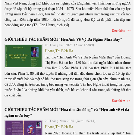
Nam Việt Nam, đồng thời khắc họa sự nghiệp của từng nhân vật. Phần lớn những người
được đề cập nổi bật trong giai đoạn 1954 – 1975. Sau khi miền Nam thất thủ vào tay lực
lượng miền Bắc năm 1975, hầu hết họ đều bị giam giữ nhiều năm trong các trại cải tạo
cộng sản. Đến thập niên 1980, một số người đã sang Hoa Kỳ và đa phần vẫn tiếp tục
hoạt động sáng tạo.(TS. Eric Henry, dịch giả)
Đọc thêm
GIỚI THIỆU TÁC PHẨM MỚI “Hẹn Anh Về Vỹ Dạ Ngắm Mưa Bay”
06 Tháng Sáu 2025
(Xem: 13389)
Hoàng Thị Bích Hà
Tập thơ “Hẹn Anh Về Vỹ Dạ Ngắm Mưa Bay” của Hoàng
Thị Bích Hà có hơn 180 bài thơ dài ngắn khác nhau được
chia làm 2 phần: Phần 1: 80 bài thơ, Phần 2: 116 bài thơ
bốn câu. Phần 1: 80 bài thơ tuyển là những bài tâm đắc được chọn lọc ra từ 10 tập thơ
trước đã xuất bản và một số bài thơ mới sáng tác trong thời gian gần đây, chưa in nhưng
đã được đăng tải trên các trang báo mạng và website Văn học Nghệ thuật trong và ngoài
nước. Phần 2 là những khổ thơ yêu thích, mỗi bài chỉ chon 4 câu trong số những bài thơ
đã xuất bản.
Đọc thêm
GIỚI THIỆU TÁC PHẨM MỚI “Hoa tím sầu đông” và “Hẹn anh về vĩ dạ
ngắm mưa bay”
29 Tháng Năm 2025
(Xem: 15214)
Hoàng Thị Bích Hà
Năm 2025 Hoàng Thị Bích Hà trình làng 2 tập thơ: “Hoa