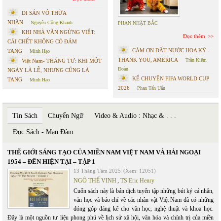
DI SẢN VÔ THỪA
NHẬN
Nguyễn Công Khanh
PHAN NHẬT BẮC
KHI NHÀ VĂN NGỪNG VIẾT:
Đọc thêm
CÁI CHẾT KHÔNG CÓ ĐÁM
CÁM ƠN ĐẤT NƯỚC HOA KỲ -
TANG
Minh Hạo
THANK YOU, AMERICA
Trần Kiêm
Việt Nam- THÁNG TƯ: KHI MỘT
Đoàn
NGÀY LÀ LỄ, NHƯNG CŨNG LÀ
KỂ CHUYỆN FIFA WORLD CUP
TANG
Minh Hạo
2026
Phan Tấn Uẩn
Tin Sách
Chuyển Ngữ
Video & Audio : Nhạc & . . .
Đọc Sách - Mạn Đàm
THẾ GIỚI SÁNG TẠO CỦA MIỀN NAM VIỆT NAM VÀ HẢI NGOẠI
1954 – ĐẾN HIỆN TẠI – TẬP 1
13 Tháng Tám 2025
(Xem: 12051)
NGÔ THẾ VINH
,
TS Eric Henry
Cuốn sách này là bản dịch tuyển tập những bút ký cá nhân,
văn học và báo chí về các nhân vật Việt Nam đã có những
đóng góp đáng kể cho văn học, nghệ thuật và khoa học.
Đây là một nguồn tư liệu phong phú về lịch sử xã hội, văn hóa và chính trị của miền