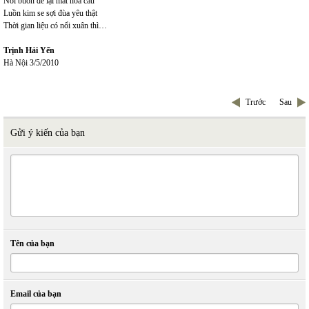
Nỗi buồn để lại mắt hoa cau
Luồn kim se sợi đùa yêu thật
Thời gian liệu có nổi xuân thì…
Trịnh Hải Yến
Hà Nội 3/5/2010
Trước
Sau
Gửi ý kiến của bạn
Tên của bạn
Email của bạn