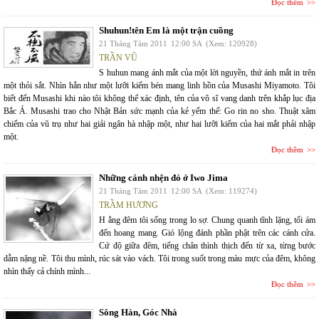
Đọc thêm
Shuhun!tên Em là một trận cuồng
21 Tháng Tám 2011
12:00 SA
(Xem: 120928)
TRẦN VŨ
S huhun mang ánh mắt của một lời nguyền, thứ ánh mắt in trên
một thỏi sắt. Nhìn hắn như một lưỡi kiếm bén mang linh hồn của Musashi Miyamoto. Tôi
biết đến Musashi khi nào tôi không thể xác định, tên của võ sĩ vang danh trên khắp lục địa
Bắc Á. Musashi trao cho Nhật Bản sức mạnh của kẻ yếm thế: Go rin no sho. Thuật xâm
chiếm của vũ trụ như hai giải ngân hà nhập một, như hai lưỡi kiếm của hai mắt phải nhập
một.
Đọc thêm
Những cánh nhện đỏ ở Iwo Jima
21 Tháng Tám 2011
12:00 SA
(Xem: 119274)
TRẦM HƯƠNG
H ằng đêm tôi sống trong lo sợ. Chung quanh tĩnh lặng, tối ám
đến hoang mang. Gió lộng đánh phần phật trên các cánh cửa.
Cứ độ giữa đêm, tiếng chân thình thịch đến từ xa, từng bước
dẫm nặng nề. Tôi thu mình, rúc sát vào vách. Tôi trong suốt trong màu mực của đêm, không
nhìn thấy cả chính mình...
Đọc thêm
Sông Hàn, Góc Nhà