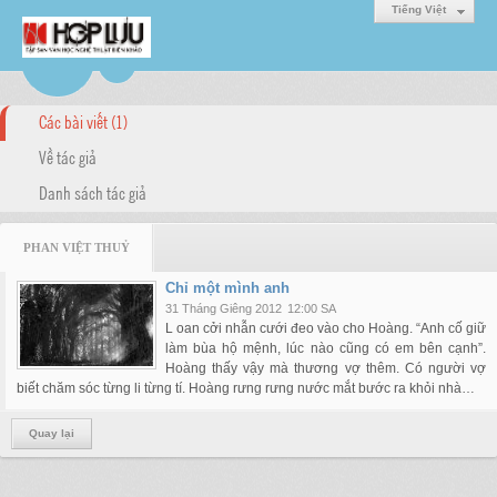
Tiếng Việt
Các bài viết (1)
Về tác giả
Danh sách tác giả
PHAN VIỆT THUỶ
Chỉ một mình anh
31 Tháng Giêng 2012
12:00 SA
L oan cởi nhẫn cưới đeo vào cho Hoàng. “Anh cố giữ
làm bùa hộ mệnh, lúc nào cũng có em bên cạnh”.
Hoàng thấy vậy mà thương vợ thêm. Có người vợ
biết chăm sóc từng li từng tí. Hoàng rưng rưng nước mắt bước ra khỏi nhà…
Quay lại