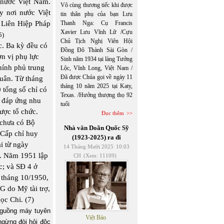
 nước Việt
Nam
.
Vô cùng thương tiếc khi được
ùy nơi nước Việt
tin thân phụ của bạn Lưu
 Liên Hiệp Pháp
Thanh Nga: Cụ Francis
Xavier Lưu Vĩnh Lữ /Cựu
5)
Chủ Tịch Nghị Viên Hội
c. Ba kỳ đều có
Đồng Đô Thành Sài Gòn /
n vị phụ lực
Sinh năm 1934 tại làng Tưởng
hính phủ trung
Lộc, Vĩnh Long, Việt Nam /
Đã được Chúa gọi về ngày 11
uân. Từ tháng
tháng 10 năm 2025 tại Katy,
tổng số chỉ có
Texas. /Hưởng thượng thọ 92
ể đáp ứng nhu
tuổi
ược tổ chức.
Đọc thêm
 chưa có Bộ
Nhà văn Doãn Quốc Sỹ
 Cấp chỉ huy
(1923-2025) ra đi
i từ ngày
14 Tháng Mười 2025
10:03
. Năm 1951 lập
CH
(Xem: 11109)
c; và SĐ 4 ở
tháng 10/1950,
G do Mỹ tài trợ,
c Chi. (7)
 guồng máy tuyên
Việt Báo
ngừng đòi hỏi độc