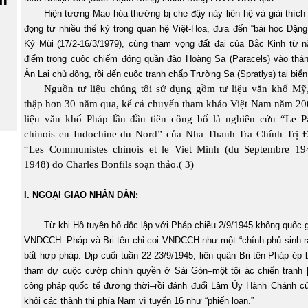
Hiện tượng Mao hóa thường bị che đậy này liên hệ và giải thích 
đọng từ nhiều thế kỷ trong quan hệ Việt-Hoa, đưa đến “bài học Đặn
Kỷ Mùi (17/2-16/3/1979), cùng tham vọng đất đai của Bắc Kinh từ 
điểm trong cuộc chiếm đóng quần đảo Hoàng Sa (Paracels) vào thá
Ân Lai chủ động, rồi đến cuộc tranh chấp Trường Sa (Spratlys) tại biển
Nguồn tư liệu chúng tôi sử dụng gồm tư liệu văn khố Mỹ,
thập hơn 30 năm qua, kể cả chuyến tham khảo Việt Nam năm 200
liệu văn khố Pháp lần đầu tiên công bố là nghiên cứu “Le P
chinois en Indochine du Nord” của Nha Thanh Tra Chính Trị
“Les Communistes chinois et le Viet Minh (du Septembre 19
1948) do Charles Bonfils soạn thảo.(
3)
I. NGOẠI GIAO NHÂN DÂN:
Từ khi Hồ tuyên bố độc lập với Pháp chiều 2/9/1945 không quốc 
VNDCCH. Pháp và Bri-tên chỉ coi VNDCCH như một “chính phủ sinh ra
bất hợp pháp. Dịp cuối tuần 22-23/9/1945, liên quân Bri-tên-Pháp ép 
tham dự cuộc cướp chính quyền ở Sài Gòn–một tội ác chiến tranh [
công pháp quốc tế đương thời–rồi đánh đuổi Lâm Ủy Hành Chánh c
khỏi các thành thị phía Nam vĩ tuyến 16 như “phiến loạn.”