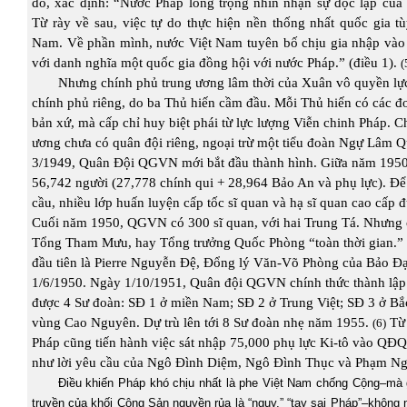
đó, xác định: “Nước Pháp long trọng nhìn nhận sự độc lập của
Từ rày về sau, việc tự do thực hiện nền thống nhất quốc gia t
Nam
. Về phần mình, nước Việt
Nam
tuyên bố chịu gia nhập vào
với danh nghĩa một quốc gia đồng hội với nước Pháp.” (điều 1).
(
Nhưng chính phủ trung ương lâm thời của Xuân vô quyền lự
chính phủ riêng, do ba Thủ hiến cầm đầu. Mỗi Thủ hiến có các đơ
bản xứ, mà cấp chỉ huy biệt phái từ lực lượng Viễn chinh Pháp. C
ương chưa có quân đội riêng, ngoại trừ một tiểu đoàn Ngự Lâm Q
3/1949, Quân Đội QGVN mới bắt đầu thành hình. Giữa năm 1950 
56,742 người (27,778 chính qui + 28,964 Bảo An và phụ lực). Đ
cầu, nhiều lớp huấn luyện cấp tốc sĩ quan và hạ sĩ quan cao cấp đ
Cuối năm 1950, QGVN có 300 sĩ quan, với hai Trung Tá. Nhưng
Tổng Tham Mưu, hay Tổng trưởng Quốc Phòng “toàn thời gian.”
đầu tiên là Pierre Nguyễn Đệ, Đổng lý Văn-Võ Phòng của Bảo Đạ
1/6/1950. Ngày 1/10/1951, Quân đội QGVN chính thức thành lập
được 4 Sư đoàn: SĐ 1 ở miền Nam; SĐ 2 ở Trung Việt; SĐ 3 ở Bắ
vùng Cao Nguyên. Dự trù lên tới 8 Sư đoàn nhẹ năm 1955.
Từ 
(6)
Pháp cũng tiến hành việc sát nhập 75,000 phụ lực Ki-tô vào QĐQ
như lời yêu cầu của Ngô Đình Diệm, Ngô Đình Thục và Phạm Ngọ
Điều khiến Pháp khó chịu nhất là phe Việt Nam chống Cộng–mà
truyền của khối Cộng Sản nguyền rủa là “ngụy,” “tay sai Pháp”–không 