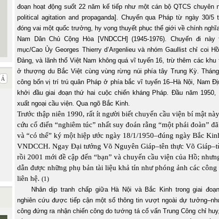
đoạn hoạt động suốt 22 năm kế tiếp như một cán bộ QTCS chuyên ng
political agitation and propaganda]. Chuyến qua Pháp từ ngày 30/5 
đóng vai một quốc trưởng, hy vọng thuyết phục thế giới về chính nghĩa
Nam Dân Chủ Cộng Hòa [VNDCCH] (1945-1976). Chuyến đi này th
mục/Cao Ủy Georges Thierry d’Argenlieu và nhóm Gaullist chỉ coi H
Đảng, và lãnh thổ Việt Nam không quá vĩ tuyến 16, trừ thêm các khu t
ở thượng du Bắc Việt cùng vùng rừng núi phía tây Trung Kỳ. Tháng
công bốn vị trí trú quân Pháp ở phía bắc vĩ tuyến 16–Hà Nội, Nam Đ
khởi đầu giai đoạn thứ hai cuộc chiến kháng Pháp. Đầu năm 1950,
xuất ngoại cầu viện. Qua ngõ Bắc Kinh.
Trước thập niên 1990, rất ít người biết chuyến cầu viện bí mật n
cứu cổ điển “nghiêm túc” nhất suy đoán rằng “một phái đoàn” đ
và “có thể” ký một hiệp ước ngày 18/1/1950–đúng ngày Bắc Kin
VNDCCH. Ngay Đại tướng Võ Nguyên Giáp–tên thực Võ Giáp–t
rồi 2001 mới đề cập đến “bạn” và chuyến cầu viện của Hồ; nhưn
dẫn được những phụ bản tài liệu khả tín như phóng ảnh các công
liên hệ.
(1)
Nhân dịp tranh chấp giữa Hà Nội và Bắc Kinh trong giai đoạn
nghiên cứu được tiếp cận một số thông tin vượt ngoài dự tưởng–nh
công đứng ra nhận chiến công do tướng tá cố vấn Trung Công chỉ huy,