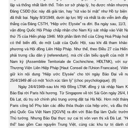
lập và thống nhất lãnh thổ. Trên sơ sở pháp lý, họ được nhân nhượ
Đảng CSĐD (lúc này đã giải tán, hay “rút vào bí mật” như Hồ tự biện
đã thất bại. Ngày 8/3/1949, dưới áp lực Mỹ và nhất là do viễn ảnh đầy
thắng của Đảng CSTH, “Hiệp ước Elysée” ra đời. Ba ngày sau, 11/3, 
vận động Quốc Hội Pháp chấp nhận cho Nam Kỳ sát nhập vào Việt N
thứ 75 của Hiến pháp 1946: Một phần lãnh thổ của Cộng Hoà Pháp ho
có thể biến đổi, do một Luật của Quốc Hội, sau khi đã tham khảo 
phương và Hội đồng Liên Hiệp Pháp. Như thế, theo Điều 27 của Hiến
phải trưng cầu dân ý (referendum), mà chỉ cần biểu quyết của một 
Nam kỳ (Assemblée Territoriale de Cochinchine, HĐLTNK), với s
Thượng Viện Liên Hiệp Pháp [Haut Conseil de l'Union Francaise]. Vi
giữ kín nội dung “Hiệp ước Elysée” cho tới ngày Bảo Đại về n
25/4/1949 để có một “kích xúc tâm lý” (choc psychologique). (8)
Ngày 24/4/1949–sau khi Hội Đồng LTNK đồng ý tái nhập Nam 
Bảo Đại rời
Paris
hồi hương. Từ
Singapore
về tới Sài Gòn ngày 26/4, 
Đà Lạt, dù trụ sở chính phủ trung ương đặt tại Hà Nội. Hơn một thán
Paris công bố Phụ bản các điều thỏa thuận của hiệp ước, và đầu th
phủ Quốc Gia Việt Nam [QGVN] ra đời với Bảo Đại làm Quốc trưở
Thủ tướng. Nhưng Bảo Đại thực sự cai trị vỏn vẹn thị xã Đà Lạt. “
thổ” bao gồm Cao nguyên Trung Việt, cùng các khu tự trị dành c