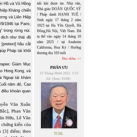
với Hồ và Vũ Hồng
tiếc khi được tin: Nhà văn,
Nhà giáo DOÃN QUỐC SỸ
 hiệp Kháng chiến
/ Pháp danh HẠNH TUỆ /
ương và Liên Hiệp
Sinh ngày 17 tháng 2 năm
9/1946 tại Paris;
1923 tại Hạ Yên Quyết, Hà
” trong rừng núi.
Đông,Hà Nội, Việt Nam. Đã
tạ thế vào ngày 14 tháng 10
 dịch như thái độ
năm 2025 / tại Anaheim
[pretext] hầu cắt
California, Hoa Kỳ / Hưởng
iúp Pháp tái khôi
thượng thọ 103 tuổi
Đọc thêm
rapier, Giám Mục
PHÂN ƯU
áo Hong Kong, và
25 Tháng Mười 2025
1:53
i Ngoại tái khám
SA
(Xem: 8168)
Cuối năm đó, Cao
à điều khoản quan
Nguyễn Văn Xuân
Bắc], Phan Văn
Văn Hữu, Lê Văn
 chứng kiến của
 [3] điểm; theo
TCHL