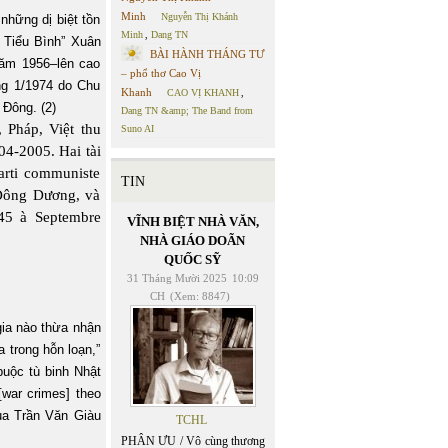
Minh
Nguyễn Thị Khánh
những dị biệt tồn
Minh
,
Dang TN
g Tiểu Bình” Xuân
BÀI HÀNH THÁNG TƯ
năm 1956–lên cao
– phổ thơ Cao Vị
ng 1/1974 do Chu
Khanh
CAO VỊ KHANH
,
 Đông. (2)
Dang TN &amp; The Band from
 Pháp, Việt thu
Suno AI
4-2005. Hai tài
arti communiste
TIN
 Đông Dương, và
45 à Septembre
VĨNH BIỆT NHÀ VĂN,
NHÀ GIÁO DOÃN
QUỐC SỸ
31 Tháng Mười 2025
10:09
CH
(Xem: 8847)
gia nào thừa nhận
 trong hỗn loạn,”
buộc tù binh Nhật
war crimes] theo
ủa Trần Văn Giàu
TCHL
PHÂN ƯU / Vô cùng thương