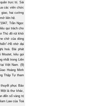
uân trực trị. Sài
qua các viên chức
 giao, hai cường
mở liên hệ.
/1947, Trần Ngọc
iệu qui trách cho
n Thủ đô rút khỏi
he chở của dòng
hiến”
–Hồ nhờ đại
hị hoà. Đài phát
 Moutet, kêu gọi
ng nhất trong Liên
tại Việt
Nam
. (9)
Giao Hoàng Minh
ồng Thập Tự tham
thuyết phục Bảo
. Một lá thư khác,
n đến số vàng trị
lliam Law của Toà