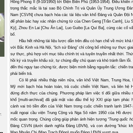
Hồng Phong II (9-10/1950) tới Điện Biên Phủ (1953-1954). Điều khiến
trọng thắc mắc là tại sao Bộ Chính Trị và Quân Ủy Trung Ương Đả
Nam [CSVN] chưa bạch hóa các tài liệu văn khố Đảng và Quân Đội
để phản bác hay xác nhận chứng từ của Chen Geng [Trần Canh], Liu 
Kỳ], Zhou En Lai [Chu Ân Lai], Luo Guibo [La Quí Ba], cùng các cố 
bố.
Hầu hết những tài liệu lược dẫn trên đều có hạn chế về mức khả t
với Bắc Kinh và Hà Nội, “lịch sử Đảng” chỉ công bố những sự thực gia
sự thực, phù hợp với mục tiêu chính trị và tuyên truyền nhất thời. Thứ
hồi ký và truyền khẩu sử, tự chúng đầy chủ quan và khó tránh lầm lỗi.
đến thú ngụy tạo chứng từ, được biện minh bằng nguyên tắc: chiến tra
phải biến trá.
Có lẽ phải nhiều thập niên nữa, văn khố Việt Nam, Trung Hoa,
Mỹ mới bạch hóa hoàn toàn, trả cuộc chiến Việt Nam, và liên hệ H
đứng đích thực của chúng. Phương pháp làm việc tỉ đối giữa nhiều n
khố [multi-archival] đã giải mật vào đầu thế kỷ XXI giúp tạm phác 
cảnh vai trò tiền đồn của Việt Nam trong cuộc chiến tranh lạnh 194
xuất ngoại cầu viện Trung Cộng và Nga Sô năm 1950 của Hồ được
ữ:
mốc quan trọng. Chúng cũng giúp phản ánh hiện tượng
“Trung quốc h
Đảng CSVN (dưới danh nghĩa Đảng LĐVN), và con đường “khúc khu
m
Mao Nhuận Chi (Mao Trạch Đông) muốn Đảng LĐVN vượt qua.