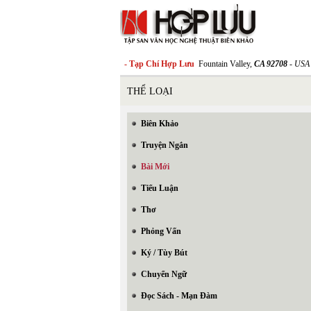
- Tạp Chí Hợp Lưu
Fountain Valley,
CA 92708
- USA
THỂ LOẠI
Biên Khảo
Truyện Ngắn
Bài Mới
Tiểu Luận
Thơ
Phỏng Vấn
Ký / Tùy Bút
Chuyển Ngữ
Đọc Sách - Mạn Đàm