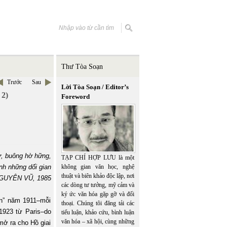
Thư Tòa Soạn
Trước
Sau
Lời Tòa Soạn / Editor’s
 2)
Foreword
ử, buông hờ hững,
TẠP CHÍ HỢP LƯU là một
h những dối gian
không gian văn học, nghệ
thuật và biên khảo độc lập, nơi
GUYÊN VŨ, 1985
các dòng tư tưởng, mỹ cảm và
ký ức văn hóa gặp gỡ và đối
ển” năm 1911–mỗi
thoại. Chúng tôi đăng tải các
1923 từ Paris–do
tiểu luận, khảo cứu, bình luận
văn hóa – xã hội, cùng những
ở ra cho Hồ giai