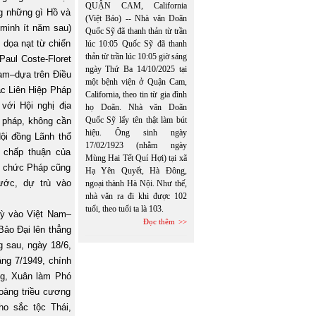
QUẬN CAM, California
ng những gì Hồ và
(Việt Báo) -- Nhà văn Doãn
 minh ít năm sau)
Quốc Sỹ đã thanh thản từ trần
 dọa nạt từ chiến
lúc 10:05 Quốc Sỹ đã thanh
thản từ trần lúc 10:05 giờ sáng
Paul Coste-Floret
ngày Thứ Ba 14/10/2025 tại
am–dựa trên Điều
một bệnh viện ở Quận Cam,
ặc Liên Hiệp Pháp
California, theo tin từ gia đình
với Hội nghị địa
họ Doãn. Nhà văn Doãn
Quốc Sỹ lấy tên thật làm bút
 pháp, không cần
hiệu. Ông sinh ngày
Hội đồng Lãnh thổ
17/02/1923 (nhằm ngày
ự chấp thuận của
Mùng Hai Tết Quí Hợi) tại xã
ên chức Pháp cũng
Hạ Yên Quyết, Hà Đông,
ước, dự trù vào
ngoại thành Hà Nội. Như thế,
nhà văn ra đi khi được 102
tuổi, theo tuổi ta là 103.
Kỳ vào Việt
Nam
–
Đọc thêm
Bảo Đại lên thẳng
g sau, ngày 18/6,
áng 7/1949, chính
ng, Xuân làm Phó
Hoàng triều cương
ho sắc tộc Thái,