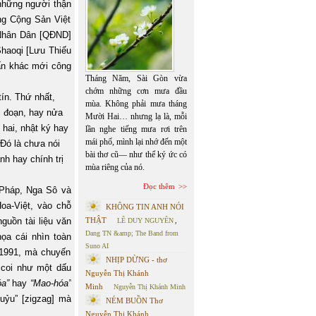
 những người thận
ng Cộng Sản Việt
 Nhân Dân [QĐND]
Shaoqi [Lưu Thiếu
vấn khác mới công
Tháng Năm, Sài Gòn vừa
chớm những cơn mưa đầu
ín. Thứ nhất,
mùa. Không phải mưa tháng
i đoạn, hay nửa
Mười Hai… nhưng lạ là, mỗi
 hai, nhật ký hay
lần nghe tiếng mưa rơi trên
mái phố, mình lại nhớ đến một
 Đó là chưa nói
bài thơ cũ— như thể ký ức có
nh hay chính trị
mùa riêng của nó.
Đọc thêm
 Pháp, Nga Sô và
oa-Việt, vào chỗ
KHÔNG TIN ANH NÓI
guồn tài liệu văn
THẬT
LÊ DUY NGUYÊN
,
Dang TN &amp; The Band from
họa cái nhìn toàn
Suno AI
7-1991, mà chuyến
NHỊP DỪNG - thơ
 coi như một dấu
Nguyễn Thị Khánh
óa”
hay
“Mao-hóa”
Minh
Nguyễn Thị Khánh Minh
ỷu” [zigzag] mà
NÉM BUỒN Thơ
Nguyễn Thị Khánh