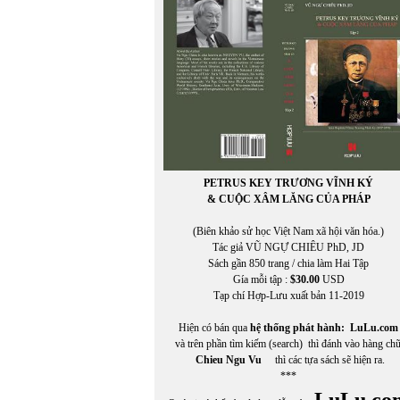
PETRUS KEY TRƯƠNG VĨNH KÝ
& CUỘC XÂM LĂNG CỦA PHÁP
(Biên khảo sử học Việt Nam xã hội văn hóa.)
Tác giả VŨ NGỰ CHIÊU PhD, JD
Sách gần 850 trang / chia làm Hai Tập
Gía mỗi tập :
$30.00
USD
Tạp chí Hợp-Lưu xuất bản 11-2019
Hiện có bán qua
hệ thống phát hành:
LuLu.com
và trên phần tìm kiếm (search) thì đánh vào hàng ch
Chieu Ngu Vu
thì các tựa sách sẽ hiện ra.
***
LuLu.co