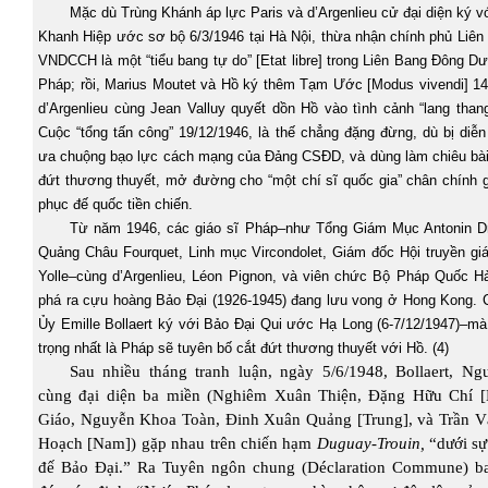
Mặc dù Trùng Khánh áp lực Paris và d’Argenlieu cử đại diện ký 
Khanh Hiệp ước sơ bộ 6/3/1946 tại Hà Nội, thừa nhận chính phủ Liên
VNDCCH là một “tiểu bang tự do” [Etat libre] trong Liên Bang Đông D
Pháp; rồi, Marius Moutet và Hồ ký thêm Tạm Ước [Modus vivendi] 14/
d’Argenlieu cùng Jean Valluy quyết dồn Hồ vào tình cảnh “lang thang
Cuộc “tổng tấn công” 19/12/1946, là thế chẳng đặng đừng, dù bị diễn
ưa chuộng bạo lực cách mạng của Đảng CSĐD, và dùng làm chiêu bài 
đứt thương thuyết, mở đường cho “một chí sĩ quốc gia” chân chính g
phục đế quốc tiền chiến.
Từ năm 1946, các giáo sĩ Pháp–như Tổng Giám Mục Antonin D
Quảng Châu Fourquet, Linh mục Vircondolet, Giám đốc Hội truyền gi
Yolle–cùng d’Argenlieu, Léon Pignon, và viên chức Bộ Pháp Quốc Hả
phá ra cựu hoàng Bảo Đại (1926-1945) đang lưu vong ở Hong Kong. 
Ủy Emille Bollaert ký với Bảo Đại Qui ước Hạ Long (6-7/12/1947)–m
trọng nhất là Pháp sẽ tuyên bố cắt đứt thương thuyết với Hồ. (4)
Sau nhiều tháng tranh luận, ngày 5/6/1948, Bollaert, 
cùng đại diện ba miền (Nghiêm Xuân Thiện, Đặng Hữu Chí [
Giáo, Nguyễn Khoa Toàn, Đinh Xuân Quảng [Trung], và Trần 
Hoạch [Nam]) gặp nhau trên chiến hạm
Duguay-Trouin,
“dưới sự
đế Bảo Đại.” Ra Tuyên ngôn chung (Déclaration Commune) ba