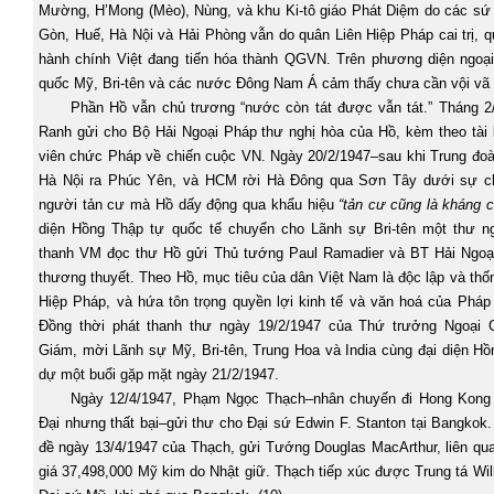
Mường, H’Mong (Mèo), Nùng, và khu Ki-tô giáo Phát Diệm do các sứ q
Gòn, Huế, Hà Nội và Hải Phòng vẫn do quân Liên Hiệp Pháp cai trị, 
hành chính Việt đang tiến hóa thành QGVN. Trên phương diện ngoại
quốc Mỹ, Bri-tên và các nước Đông Nam Á cảm thấy chưa cần vội vã 
Phần Hồ vẫn chủ trương “nước còn tát được vẫn tát.” Tháng 2
Ranh gửi cho Bộ Hải Ngoại Pháp thư nghị hòa của Hồ, kèm theo tài l
viên chức Pháp về chiến cuộc VN. Ngày 20/2/1947–sau khi Trung đoà
Hà Nội ra Phúc Yên, và HCM rời Hà Đông qua Sơn Tây dưới sự c
người tản cư mà Hồ dấy động qua khẩu hiệu
“tản cư cũng là kháng c
diện Hồng Thập tự quốc tế chuyển cho Lãnh sự Bri-tên một thư ng
thanh VM đọc thư Hồ gửi Thủ tướng Paul Ramadier và BT Hải Ngoại
thương thuyết. Theo Hồ, mục tiêu của dân Việt
Nam
là độc lập và thố
Hiệp Pháp, và hứa tôn trọng quyền lợi kinh tế và văn hoá của Pháp 
Đồng thời phát thanh thư ngày 19/2/1947 của Thứ trưởng Ngoại 
Giám, mời Lãnh sự Mỹ, Bri-tên, Trung Hoa và India cùng đại diện H
dự một buổi gặp mặt ngày 21/2/1947.
Ngày 12/4/1947, Phạm Ngọc Thạch–nhân chuyến đi Hong Kong 
Đại nhưng thất bại–gửi thư cho Đại sứ Edwin F. Stanton tại
Bangkok
đề ngày 13/4/1947 của Thạch, gửi Tướng Douglas MacArthur, liên qua
giá 37,498,000 Mỹ kim do Nhật giữ. Thạch tiếp xúc được Trung tá Wi