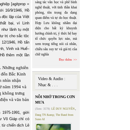
sáng tác văn học và phê bình
hiệp [agitprop =
nghệ thuật, với tinh thần khai
tới 16/9/1946, Hồ
phóng, tôn trọng đa dạng
 độc lập của Việt
quan điểm và tự do học thuật.
ất bại, vì Linh
Hợp Lưu không nhằm đại
diện cho bất kỳ khuynh
ồ như lãnh tụ một
hướng chính trị, ý thức hệ hay
ự trị cho sắc tộc
tổ chức quyền lực nào, mà
 12/1946, Hồ tấn
xem trọng tiếng nói cá nhân,
ịnh, Vinh và Huế–
chiều sâu suy tư và giá trị của
chữ nghĩa
 Hồ thêm một lần
Đọc thêm
ày. Những nghiên
ã đến Bắc Kinh
Video & Audio :
h nhìn nhận
Nhạc & . . .
ừ năm 1994 và
g không trưng
NỖI NHỚ TRONG CƠN
 điện và văn bản
MƯA
(Xem: 3578)
LÊ DUY NGUYÊN
,
 1975-1991, giới
Dang TN &amp; The Band from
ư Võ Giáp chỉ có
Suno AI
 từ chiến dịch Lê