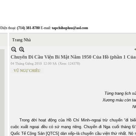
Điện thoại:
(714) 381-8780
E-mail:
tapchihopluu@aol.com
Trang Nhà
Chuyến Đi Cầu Viện Bí Mật Năm 1950 Của Hồ (phần 1 Của
04 Tháng Giêng 2010
12:00 SA
(Xem: 124378)
VŨ NGỰ CHIÊU
Từng trang lịch s
Xương máu còn tan
N
Trong đời hoạt động của Hồ Chí Minh–ngoại trừ chuyến “đi bi
cuộc xuất ngoại đều có sứ mạng riêng. Chuyến đi Nga cuối tháng 6/
Quốc Tế Cộng Sản [QTCS] dàn xếp–là chuyến cầu viện thứ nhất. Nó m