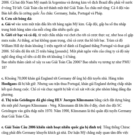
2006. Cả hai đội Nam Mỹ mạnh là Argentina và đương kim vô địch Brazil đều phải về nước
ở vòng Tứ kết. Giải Toàn cầu trở thành một thứ Giải Toàn Âu châu mở rộng: Cả 4 đội vào
Bán kết đều là cường quốc Âu châu: Germany, Italia, Portugal và Pháp.
6. Cơn sốt bóng đá:
a.
Giá vé
vào xem một trận đấu lên tới hàng ngàn Mỹ kim. Gấp đội, gấp ba số thu nhập
trung bình hàng năm của mỗi công dân nhiều quốc gia.
b. Giới cờ bạc và cá độ
, từ một chầu nhậu vui chơi cho tới cá cược thực sự, như hoa cỏ gặp
mưa xuân. Ai thắng, ai bại không quan trọng, chủ cá cược tha hồ hốt bạc. Trùm cá độ
William Hill dự đoán khoảng 1 triệu người sẽ đánh cá England thắng Portugal và đoạt giải
2006. Số tiền độ lên tới 25 triệu bảng [pounds]. Một phát ngôn viên của công ty cá độ này
nghĩ rằng tổng số tiền cá độ lên tới khoảng 1 tỉ bảng.
Bao nhiêu thảm cảnh sẽ xảy ra sau Giải Toàn Cầu 2006? Bao nhiêu vụ tương tự như PMU
18?
c.
Khoảng 70,000 khán giả England tới Germany để ủng hộ đội tuyển nhà. Hàng trăm
Hooligans
đã bị bắt giữ. Nhưng sau trận thua Portugal, khán giả England dường chấp nhận
kết quả chung cuộc. Chỉ có vài chục người bị bắt vì xô xát với các phe nhóm băng đảng địa
phương.
d.
Thị trấn Geislingen đã ghi công HLV Juergen Klinsmann
bằng cách đặt dựng bảng
tên một phố Juergen Klinsmann - Weg. Klinsmann đã lớn lên ở đây, chơi cho đội SC
Geislingen vào giữa thập niên 1970. Năm 1990, Klinsmann là thủ quân đội tuyển Germany
đoạt Giải Toàn Cầu.
e.
Giải Toàn Cầu 2006 khiến sinh hoạt nhiều quốc gia bị đình trệ
. Tổng thống Chirac
cũng phải đến Germany khuyến khích gà nhà. Dư luận Mỹ chẳng mấy quan tâm đến việc