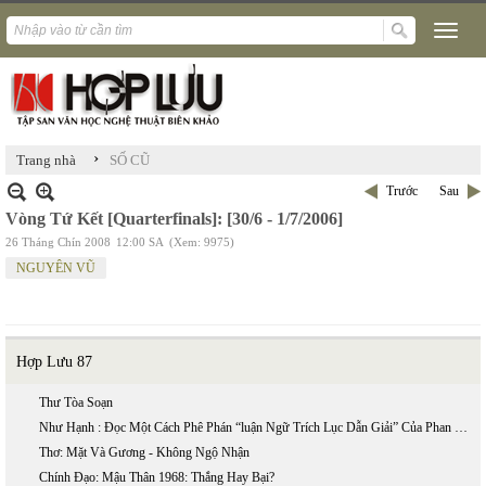
›
Trang nhà
SỐ CŨ
Trước
Sau
Vòng Tứ Kết [Quarterfinals]: [30/6 - 1/7/2006]
26 Tháng Chín 2008
12:00 SA
(Xem: 9975)
NGUYÊN VŨ
Hợp Lưu 87
Thư Tòa Soạn
Như Hạnh : Đọc Một Cách Phê Phán “luận Ngữ Trích Lục Dẫn Giải” Của Phan Bội Châu
Thơ: Mặt Và Gương - Không Ngộ Nhận
Chính Đạo: Mậu Thân 1968: Thắng Hay Bại?