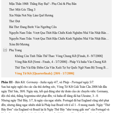
Mậu Thân 1968: Thắng Hay Bại? - Phụ Chú & Phụ Bản
Thơ: Một Góc Tầng 3
Xin Nhận Nơi Này Làm Quê Hương
Thơ: Đợi
Bài Thơ: Đang Bước Vào Ngưỡng Cửa
Nguyễn Nam Trân: Vượt Qua Thời Hậu Chiến Kinh Nghiệm Nhà Văn Nhật Bản Thế Hệ (1945 - 1965) - Phần 1
Nguyễn Nam Trân: Vượt Qua Thời Hậu Chiến Kinh Nghiệm Nhà Văn Nhật Bản Thế Hệ (1945 - 1965) - Phần 2
Xóm Bờ Mương
Phụ Trang
Không Còn Tinh Thần Thể Thao: Vòng Chung Kết [Finals, 8 - 9/7/2006]
Vòng Bán Kết [Semi - Finals, 4 - 5/7/2006] - Pháp Và Italia Vào Chung Kết
Thử Tìm Vài Đặc Điểm Của Văn Xuôi Tự Sự Quốc Ngữ Nam Bộ Trong Bước Khởi Đầu
Vòng Tứ Kết [Quarterfinals]: [30/6 - 1/7/2006]
Phần III
-
Bán Kết: Germany - Italia ngày 4/7, và Pháp - Portugal ngày 5/7.
Sau hai ngày nghỉ cho các cầu thủ dưỡng sức, Vòng Tứ Kết Giải Toàn Cầu 2006 bắt đầu
ngày Thứ Sáu, 30/6. Ngày này, kết quả đúng như dự đoán của các chuyên viên: Germany,
đội chủ nhà, thắng Argentina nhờ phạt đền; và Italia dễ dàng đả bại Ukraine, 3 - 0.
Nhưng ngày Thứ Bảy, 1/7, là ngày của ngạc nhiên. Portugal đả bại England cũng nhờ phạt
đền; nhưng đáng ngạc nhiên nhất là Pháp loại Brazil với tỉ số 1 - 0 mong manh. Ngày “Thứ
Bảy Đen” của England và Brazil lại là Ngày Thứ Bảy “như trong giấc mơ” của Portugal và