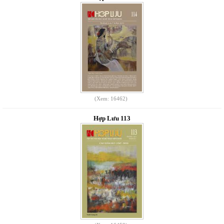
(Xem: 16462)
Hợp Lưu 113