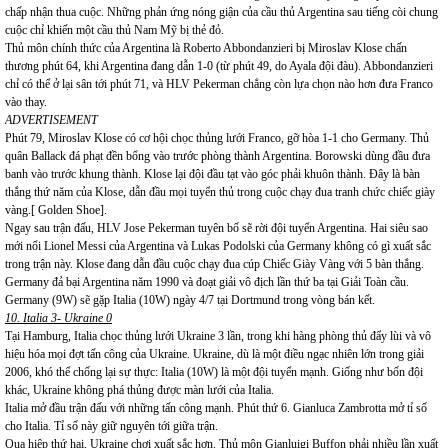
chấp nhận thua cuộc. Những phản ứng nóng giận của cầu thủ Argentina sau tiếng còi chung
cuộc chỉ khiến một cầu thủ Nam Mỹ bị thẻ đỏ.
Thủ môn chính thức của Argentina là Roberto Abbondanzieri bị Miroslav Klose chấn
thương phút 64, khi Argentina đang dẫn 1-0 (từ phút 49, do Ayala đội đàu). Abbondanzieri
chỉ có thể ở lại sân tới phút 71, và HLV Pekerman chẳng còn lựa chọn nào hơn đưa Franco
vào thay.
ADVERTISEMENT
Phút 79, Miroslav Klose có cơ hội chọc thủng lưới Franco, gỡ hòa 1-1 cho Germany. Thủ
quân Ballack đá phạt đền bổng vào trước phòng thành Argentina. Borowski dùng đầu đưa
banh vào trước khung thành. Klose lại đội đầu tạt vào góc phải khuôn thành. Đây là bàn
thắng thứ năm của Klose, dẫn đầu mọi tuyển thủ trong cuộc chạy đua tranh chức chiếc giày
vàng.[ Golden Shoe].
Ngay sau trận đấu, HLV Jose Pekerman tuyên bố sẽ rời đội tuyển Argentina. Hai siêu sao
mới nổi Lionel Messi của Argentina và Lukas Podolski của Germany không có gì xuất sắc
trong trận này. Klose đang dẫn đầu cuộc chạy đua cúp Chiếc Giày Vàng với 5 bàn thắng.
Germany đả bại Argentina năm 1990 và đoạt giải vô địch lần thứ ba tại Giải Toàn cầu.
Germany (9W) sẽ gặp Italia (10W) ngày 4/7 tại Dortmund trong vòng bán kết.
10. Italia 3- Ukraine 0
Tại Hamburg, Italia chọc thủng lưới Ukraine 3 lần, trong khi hàng phòng thủ đẩy lùi và vô
hiệu hóa mọi đợt tấn công của Ukraine. Ukraine, dù là một điều ngạc nhiên lớn trong giải
2006, khó thể chống lại sự thực: Italia (10W) là một đội tuyển mạnh. Giống như bốn đội
khác, Ukraine không phá thủng được màn lưới của Italia.
Italia mở đầu trận đấu với những tấn công mạnh. Phút thứ 6. Gianluca Zambrotta mở tỉ số
cho Italia. Tỉ số này giữ nguyên tới giữa trận.
Qua hiệp thứ hai, Ukraine chơi xuất sắc hơn. Thủ môn Gianluigi Buffon phải nhiều lần xuất