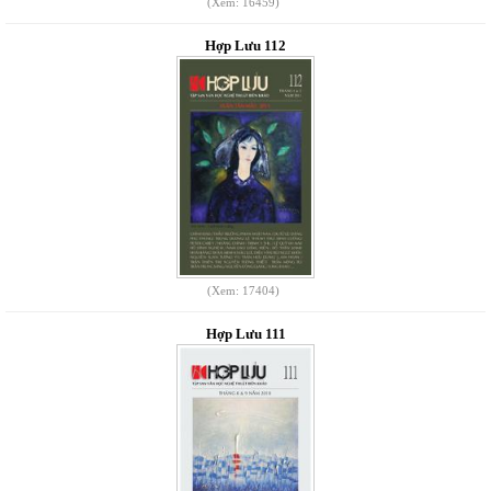
(Xem: 16459)
Hợp Lưu 112
(Xem: 17404)
Hợp Lưu 111