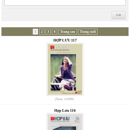
1
2
3
4
Trang sau
Trang cuối
HỢP LƯU 117
(Xem: 14390)
Hợp Lưu 116