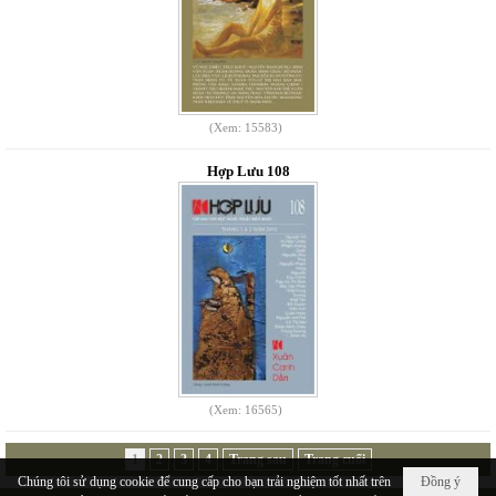
(Xem: 15583)
Hợp Lưu 108
(Xem: 16565)
1
2
3
4
Trang sau
Trang cuối
Chúng tôi sử dụng cookie để cung cấp cho bạn trải nghiệm tốt nhất trên
Đồng ý