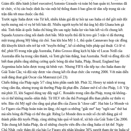
Giám đốc điều hành [chief executive] Antonio Giraudo và toàn bộ ban quản trị Juventus đã
từ chức, vì bị cáo buộc dính líu vào một hệ thống tham ô bao gồm từ dàn xếp trọng tài các
trận đấu tới mua chuộc cầu thủ.
Trước ngày Italia được vào Tứ kết, nhiều khán giả đã tự hỏi tại sao Italia có thể gửi một đội
tuyển mưng mủ vì vụ bê bối bán độ. Nhiều người tuyên bố thà ủng hộ đội Ghana hơn gà
nhà. Tinh thần ái quốc Italia chỉ bùng lên sau ngày Italia lọt vào bán kết và rồi chung kết.
Squada Azzurra cũng nổi danh chơi bẩn. Một tuyển thủ đã bị treo giò 5 trận vì đả thương
một trung phong Mỹ bằng cùi chỏ. Sau khi hòa Mỹ 1-1, thủ quân Cannavaro họp các đồng
đội khuyến khích nên trở lại với “truyền thống”, kể cả những biện pháp quỉ thuật. Có lẽ vì
thế, phút 95 trong trận gặp Australia, Fabio Grosso đóng kịch bị hậu vệ Lucas Neill của
Australia đốn hạ trong cấm thành, và Totti ghi bàn thắng, loại Australia. Neill và đồng đội chỉ
biết than phiền rằng những cường quốc bóng đá như Italia, Pháp, Brazil, England hay
Argentina luôn luôn được trọng tài bênh vực. Nhưng FIFA vẫn tiếp tục cho Italia tham dự
Giải Toàn Cầu; và đội này được vào chung kết rồi đoạt chức cầu vương 2006. Với màn diễn
xuất đáng đoạt giải Oscar của Materazzi (số 23).
Chiến thắng của Pháp ngày 5/7 cũng kém phần oanh liệt. Phút 32, Henry tự mình té trong
vòng cấm địa, nhưng trọng tài thưởng Pháp đá phạt đền. Zidane mở tỉ số cho Pháp, 1-0. Vậy
mà phút 35, khi Sagnol dùng tay đẩy ngã C. Ronaldo trong cấm địa Pháp, trọng tài không–
và có thể không muốn–nhìn thấy. Từ HLV tới cầu thủ Portugal đều than phiền sự thiên vị
trên. Báo chí Mỹ ngữ cho rằng quả phạt đền của Zizou là “close call”. Hai báo Le Monde và
Le Figaro của Pháp hoàn toàn im lặng; chỉ ngợi ca những “giấc mơ” hay “ngôi sao” thứ hai
mà nền bóng đá Pháp có thể thu gặt. Riêng Le Monde đưa ra một số chi tiết đáng giá về
thành phần đội tuyển Pháp, cùng những hậu quả về kinh tế, xã hội của Giải Toàn Cầu 2006.
Trận chung kết Italia-Pháp, đa số những chuyên viên đều cho rằng Italia có lợi thế. Ngày
Chủ Nhật, cuộc thăm dò của báo Le Figaro ghi nhận khoảng 56% người tham dự tin Italia sẽ