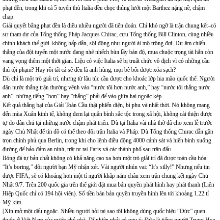
phạt đền, trong khi cả 5 tuyển thủ Italia đều chọc thủng lưới một Barthez nặng nề, chậm
chạp.
Giải quyết bằng phạt đền là điều nhiều người đã tiên đoán. Chỉ khó ngỡ là trận chung kết–có
sự tham dự của Tổng thống Pháp Jacques Chirac, cựu Tổng thống Bill Clinton, cùng nhiều
chính khách thế giới–không hấp dẫn, sội động như người ái mộ trông đợi. Dư âm chiến
thắng của đội tuyển một nước đang nhê nhếch bùn lầy bán độ, mua chuộc trọng tài hẳn còn
vang vọng thêm một thời gian. Liệu có việc Italia sẽ bị truất chức vô địch vì có những cầu
thủ tội phạm? Hay rồi tất cả sẽ đều là anh hùng, mọi bê bối được xóa sạch?
Dù chỉ là một trò giải trí, nhưng từ lâu túc cầu được cho khoác lớp hia mão quốc thể. Người
dân nước thắng trận thường vênh váo “nước tôi hơn nước anh,” hay “nước tôi thắng nước
anh”–những tiếng “hơn” hay “thắng” phải để vào giữa hai ngoặc kép.
Kết quả thắng bại của Giải Toàn Cầu thật phiến diện, bì phu và nhất thời. Nó không mang
đến mùa Xuân kinh tế, không đem lại quân bình sắc tộc trong xã hội, không cải thiện được
tự do dân chủ tại những nước chậm phát triển. Dù tại Italia vài nhà thờ đã cho xem lễ trước
ngày Chủ Nhật để tín đồ có thể theo dõi trận Italia và Pháp. Dù Tổng thống Chirac dẫn gần
trọn chính phủ qua Berlin, trong khi cho lệnh điều động 4000 cảnh sát và hiến binh xuống
đường để bảo đảm an ninh, trật tự tại Paris và các thành phố sau trận đấu.
Bóng đá tự bản chất không có khả năng cao xa hơn một trò giải trí đã được toàn cầu hóa.
“It’s boring,” đôi người bạn Mỹ nhận xét. Vài người nhún vai: “It’s silly!” Nhưng nếu tin
được FIFA, sẽ có khoảng hơn một tỉ người khắp năm châu xem trận chung kết ngày Chủ
Nhật 9/7. Trên 200 quốc gia trên thế giới đặt mua bản quyền phát hình hay phát thanh (Liên
Hiệp Quốc chỉ có 194 hội viên). Số tiền bán bản quyền truyền hình lên tới khoảng 1.22 tỉ
Mỹ kim.
[Xin mở một dấu ngoặc. Nhiều người hỏi tại sao tôi không dùng quốc hiệu “Đức” quen