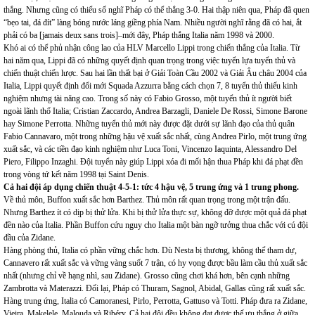
thắng. Nhưng cũng có thiểu số nghĩ Pháp có thể thắng 3-0. Hai thập niên qua, Pháp đã quen
“bẹo tai, đá đít” làng bóng nước láng giềng phía Nam. Nhiều người nghĩ rằng đã có hai, ắt
phải có ba [jamais deux sans trois]–mới đây, Pháp thắng Italia năm 1998 và 2000.
Khó ai có thể phủ nhận công lao của HLV Marcello Lippi trong chiến thắng của Italia. Từ
hai năm qua, Lippi đã có những quyết định quan trọng trong việc tuyển lựa tuyển thủ và
chiến thuật chiến lược. Sau hai lần thất bại ở Giải Toàn Cầu 2002 và Giải Âu châu 2004 của
Italia, Lippi quyết định đổi mới Squada Azzurra bằng cách chọn 7, 8 tuyển thủ thiếu kinh
nghiệm nhưng tài năng cao. Trong số này có Fabio Grosso, một tuyển thủ ít người biết
ngoài lãnh thổ Italia; Cristian Zaccardo, Andrea Barzagli, Daniele De Rossi, Simone Barone
hay Simone Perrotta. Những tuyển thủ mới này được đặt dưới sự lãnh đạo của thủ quân
Fabio Cannavaro, một trong những hậu vệ xuất sắc nhất, cùng Andrea Pirlo, một trung ứng
xuất sắc, và các tiền đạo kinh nghiệm như Luca Toni, Vincenzo Iaquinta, Alessandro Del
Piero, Filippo Inzaghi. Đội tuyển này giúp Lippi xóa đi mối hận thua Pháp khi đá phạt đền
trong vòng tứ kết năm 1998 tại Saint Denis.
Cả hai đội áp dụng chiến thuật 4-5-1: tức 4 hậu vệ, 5 trung ứng và 1 trung phong.
Về thủ môn, Buffon xuất sắc hơn Barthez. Thủ môn rất quan trọng trong một trận đấu.
Nhưng Barthez ít có dịp bị thử lửa. Khi bị thử lửa thực sự, không đỡ được một quả đá phạt
đền nào của Italia. Phần Buffon cứu nguy cho Italia một bàn ngỡ tưởng thua chắc với cú đội
đầu của Zidane.
Hàng phòng thủ, Italia có phần vững chắc hơn. Dù Nesta bị thương, không thể tham dự,
Cannavero rất xuất sắc và vững vàng suốt 7 trận, có hy vọng được bầu làm cầu thủ xuất sắc
nhất (nhưng chỉ về hạng nhì, sau Zidane). Grosso cũng chơi khá hơn, bên cạnh những
Zambrotta và Materazzi. Đối lại, Pháp có Thuram, Sagnol, Abidal, Gallas cũng rất xuất sắc.
Hàng trung ứng, Italia có Camoranesi, Pirlo, Perrotta, Gattuso và Totti. Pháp đưa ra Zidane,
Vieira, Makelele, Malouda và Ribéry. Cả hai đội đều không đạt được thế ưu thắng ở giữa