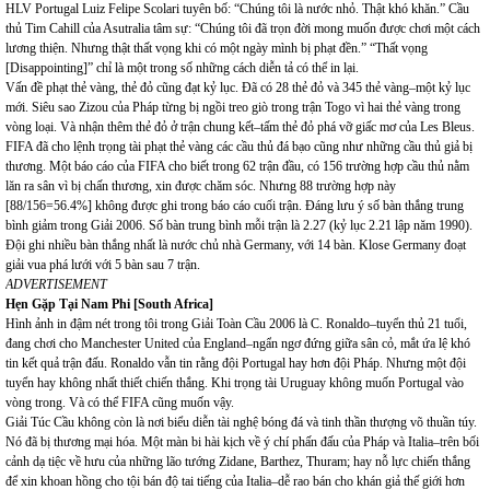
HLV Portugal Luiz Felipe Scolari tuyên bố: “Chúng tôi là nước nhỏ. Thật khó khăn.” Cầu
thủ Tim Cahill của Asutralia tâm sự: “Chúng tôi đã trọn đời mong muốn được chơi một cách
lương thiện. Nhưng thật thất vọng khi có một ngày mình bị phạt đền.” “Thất vọng
[Disappointing]” chỉ là một trong số những cách diễn tả có thể in lại.
Vấn đề phạt thẻ vàng, thẻ đỏ cũng đạt kỷ lục. Đã có 28 thẻ đỏ và 345 thẻ vàng–một kỷ lục
mới. Siêu sao Zizou của Pháp từng bị ngồi treo giò trong trận Togo vì hai thẻ vàng trong
vòng loại. Và nhận thêm thẻ đỏ ở trận chung kết–tấm thẻ đỏ phá vỡ giấc mơ của Les Bleus.
FIFA đã cho lệnh trọng tài phạt thẻ vàng các cầu thủ đá bạo cũng như những cầu thủ giả bị
thương. Một báo cáo của FIFA cho biết trong 62 trận đầu, có 156 trường hợp cầu thủ nằm
lăn ra sân vì bị chấn thương, xin được chăm sóc. Nhưng 88 trường hợp này
[88/156=56.4%] không được ghi trong báo cáo cuối trận. Đáng lưu ý số bàn thắng trung
bình giảm trong Giải 2006. Số bàn trung bình mỗi trận là 2.27 (kỷ lục 2.21 lập năm 1990).
Đội ghi nhiều bàn thắng nhất là nước chủ nhà Germany, với 14 bàn. Klose Germany đoạt
giải vua phá lưới với 5 bàn sau 7 trận.
ADVERTISEMENT
Hẹn Gặp Tại Nam Phi [South Africa]
Hình ảnh in đậm nét trong tôi trong Giải Toàn Cầu 2006 là C. Ronaldo–tuyển thủ 21 tuổi,
đang chơi cho Manchester United của England–ngẩn ngơ đứng giữa sân cỏ, mắt ứa lệ khó
tin kết quả trận đấu. Ronaldo vẫn tin rằng đội Portugal hay hơn đội Pháp. Nhưng một đội
tuyển hay không nhất thiết chiến thắng. Khi trọng tài Uruguay không muốn Portugal vào
vòng trong. Và có thể FIFA cũng muốn vậy.
Giải Túc Cầu không còn là nơi biểu diễn tài nghệ bóng đá và tinh thần thượng võ thuần túy.
Nó đã bị thương mại hóa. Một màn bi hài kịch về ý chí phấn đấu của Pháp và Italia–trên bối
cảnh dạ tiệc về hưu của những lão tướng Zidane, Barthez, Thuram; hay nỗ lực chiến thắng
để xin khoan hồng cho tội bán độ tai tiếng của Italia–dễ rao bán cho khán giả thế giới hơn