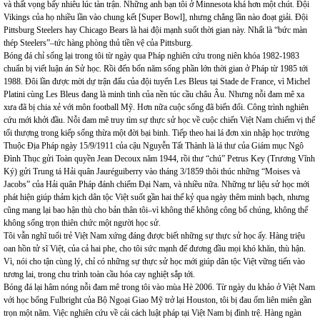
và thất vọng bấy nhiêu lúc tàn trận. Những anh bạn tôi ở Minnesota khá hơn một chút. Đội
Vikings của họ nhiều lần vào chung kết [Super Bowl], nhưng chẳng lần nào đoạt giải. Đội
Pittsburg Steelers hay Chicago Bears là hai đội mạnh suốt thời gian này. Nhất là “bức màn
thép Steelers”–tức hàng phòng thủ tiền vệ của Pittsburg.
Bóng đá chỉ sống lại trong tôi từ ngày qua Pháp nghiên cứu trong niên khóa 1982-1983
chuẩn bị viết luận án Sử học. Rồi đến bốn năm sống phần lớn thời gian ở Pháp từ 1985 tới
1988. Đôi lần được mời dự trận đấu của đội tuyển Les Bleus tại Stade de France, vì Michel
Platini cùng Les Bleus đang là minh tinh của nền túc cầu châu Âu. Nhưng nỗi đam mê xa
xưa đã bị chia xẻ với môn football Mỹ. Hơn nữa cuộc sống đã biến đổi. Công trình nghiên
cứu mới khởi đầu. Nỗi đam mê truy tìm sự thực sử học về cuộc chiến Việt Nam chiếm vị thế
tối thượng trong kiếp sống thừa một đời bại binh. Tiếp theo hai lá đơn xin nhập học trường
Thuộc Địa Pháp ngày 15/9/1911 của cậu Nguyễn Tất Thành là lá thư của Giám mục Ngô
Đình Thục gửi Toàn quyền Jean Decoux năm 1944, rồi thư “chú” Petrus Key (Trương Vĩnh
Ký) gửi Trung tá Hải quân Jauréguiberry vào tháng 3/1859 thôi thúc những “Moises và
Jacobs” của Hải quân Pháp đánh chiếm Đại Nam, và nhiều nữa. Những tư liệu sử học mới
phát hiện giúp thảm kịch dân tộc Việt suốt gần hai thế kỷ qua ngày thêm minh bạch, nhưng
cũng mang lại bao hận thù cho bản thân tôi–vì không thể không công bố chúng, không thể
không sống trọn thiên chức một người học sử.
Tôi vẫn nghĩ tuổi trẻ Việt Nam xứng đáng được biết những sự thực sử học ấy. Hàng triệu
oan hồn tử sĩ Việt, của cả hai phe, cho tôi sức mạnh để đương đầu mọi khó khăn, thù hận.
Vì, nói cho tận cùng lý, chỉ có những sự thực sử học mới giúp dân tộc Việt vững tiến vào
tương lai, trong chu trình toàn cầu hóa cay nghiệt sắp tới.
Bóng đá lại hâm nóng nỗi đam mê trong tôi vào mùa Hè 2006. Từ ngày du khảo ở Việt Nam
với học bổng Fulbright của Bộ Ngoại Giao Mỹ trở lại Houston, tôi bị đau ốm liên miên gần
trọn một năm. Việc nghiên cứu về cải cách luật pháp tại Việt Nam bị đình trệ. Hàng ngàn