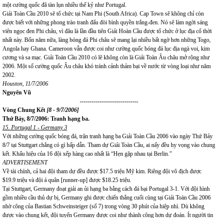
một cường quốc đã tàn lụn nhiều thế kỷ như Portugal.
Giải Toàn Cầu 2010 sẽ tổ chức tại Nam Phi (South Africa). Cap Town sẽ không chỉ còn
được biết với những phong trào tranh đấu đòi bình quyền trắng-đen. Nó sẽ làm ngời sáng
viên ngọc đen Phi châu, vì đâu là lần đầu tiên Giải Hoàn Cầu được tổ chức ở lục địa cổ thời
nhất này. Bốn năm nữa, làng bóng đá Phi châu sẽ mang lại nhiều bất ngờ hơn những Togo,
Angola hay Ghana. Cameroon vẫn được coi như cường quốc bóng đá lục địa ngà voi, kim
cương và sa mạc. Giải Toàn Cầu 2010 có lẽ không còn là Giải Toàn Âu châu mở rộng như
2006. Một số cường quốc Âu châu khó tránh cảnh thảm bại về nước từ vòng loại như năm
2002.
Houston, 11/7/2006
Nguyên Vũ
------------------------------
Vòng Chung Kết
[8 - 9/7/2006]
Thứ Bảy, 8/7/2006: Tranh hạng ba.
15. Portugal 1 - Germany 3
Với những cường quốc bóng đá, trận tranh hạng ba Giải Toàn Cầu 2006 vào ngày Thứ Bảy
8/7 tại Stuttgart chẳng có gì hấp dẫn. Tham dự Giải Toàn Cầu, ai nấy đều hy vọng vào chung
kết. Khẩu hiệu của 16 đội xếp hàng cao nhất là “Hẹn gặp nhau tại Berlin.”
ADVERTISEMENT
Về tài chính, cả hai đội tham dự đều được $17.5 triệu Mỹ kim. Riêng đội vô địch được
$19.9 triệu và đội á quân [runner-up] được $18.25 triệu.
Tại Stuttgart, Germany đoạt giải an ủi hạng ba bằng cách đá bại Portugal 3-1. Với đội hình
gồm nhiều cầu thủ dự bị, Germany ghi được chiến thắng cuối cùng tại Giải Toàn Cầu 2006
nhờ công của Bastian Schweinsteiger (số 7) trong vòng 30 phút của hiệp nhì. Dù không
được vào chung kết, đội tuyển Germany được coi như thành công hơn dự đoán. Ít người tin