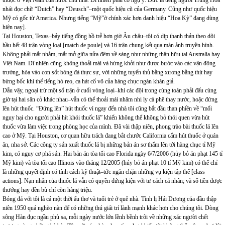
thuộc ở Việt Nam của nước chủ nhà. Dĩ nhiên phải có ngụ ý: Đức là tiếng người Trung Hoa
nhái đọc chữ “Dutch” hay “Deusch”–một quốc hiệu cũ của Germany. Cũng như quốc hiệu
Mỹ có gốc từ America. Nhưng tiếng “Mỹ”ờ chính xác hơn danh hiệu “Hoa Kỳ” đang dùng
hiện nay].
Tại Houston, Texas–bảy tiếng đồng hồ trễ hơn giờ Âu châu–tôi có dịp thanh thản theo dõi
hầu hết 48 trận vòng loại [match de poule] và 16 trận chung kết qua màn ảnh truyền hình.
Không phải mắt nhắm, mắt mở giữa nửa đêm về sáng như những thân hữu tại Australia hay
Việt Nam. Dĩ nhiên cũng không thoải mái và hứng khởi như được bước vào các vận động
trường, hòa vào cơn sốt bóng đá thực sự, với những tuyển thủ bằng xương bằng thịt hay
bừng bốc khí thế tiếng hò reo, ca hát cổ võ của hàng chục ngàn khán giả.
Dẫu vậy, ngoại trừ một số trận ở cuối vòng loại–khi các đội trong cùng toán phải đấu cùng
giờ tại hai sân cỏ khác nhau–vẫn có thể thoải mái nhâm nhi ly cà phê thay nước, hoặc đứng
lên hút thuốc. “Đứng lên” hút thuốc vì ngay đến nhà tôi cũng bắt đầu than phiền về “mối
nguy hại cho người phải hít khói thuốc lá” khiến không thể không bỏ thói quen vừa hút
thuốc vừa làm việc trong phòng học của mình. Đã vài thập niên, phong trào bài thuốc lá lên
cao ở Mỹ. Tại Houston, cơ quan hữu trách đang bắt chước California cấm hút thuốc ở quán
ăn, nha sở. Các công ty sản xuất thuốc lá bị những bản án sơ thẩm lên tới hàng chục tỉ Mỹ
kim, có nguy cơ phá sản. Hai bản án tòa tối cao Florida ngày 6/7/2006 (hủy bỏ án phạt 145 tỉ
Mỹ kim) và tòa tối cao Illinois vào tháng 12/2005 (hủy bỏ án phạt 10 tỉ Mỹ kim) có thể chỉ
là những quyết định có tính cách kỹ thuật–tức ngăn chặn những vụ kiện tập thể [class
actions]. Nạn nhân của thuốc lá vẫn có quyền đứng kiện với tư cách cá nhân; và số tiền được
thưởng hay đền bù chỉ còn hàng triệu.
Bóng đá với tôi là cả một thời ấu thơ và tuổi trẻ ở quê nhà. Tỉnh lị Hải Dương của đầu thập
niên 1950 quá nghèo nàn để có những thú giải trí lành mạnh khác hơn cho chúng tôi. Dòng
sông Hàn đục ngầu phù sa, mỗi ngày nước lớn lềnh bềnh trôi về những xác người chết