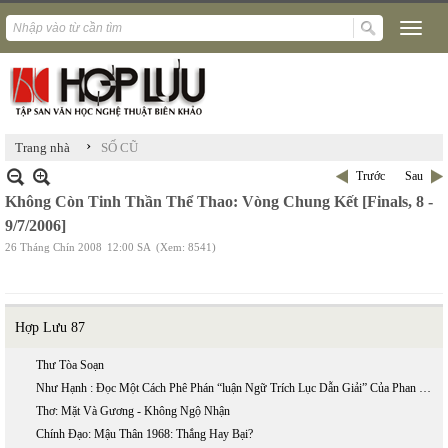
›
Trang nhà
SỐ CŨ
Trước
Sau
Không Còn Tinh Thần Thể Thao: Vòng Chung Kết [Finals, 8 -
9/7/2006]
26 Tháng Chín 2008
12:00 SA
(Xem: 8541)
Hợp Lưu 87
Thư Tòa Soạn
Như Hạnh : Đọc Một Cách Phê Phán “luận Ngữ Trích Lục Dẫn Giải” Của Phan Bội Châu
Thơ: Mặt Và Gương - Không Ngộ Nhận
Chính Đạo: Mậu Thân 1968: Thắng Hay Bại?