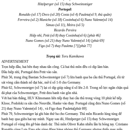
Hitzlperger (số 15) thay Schweinsteiger
Portugal:
Ronaldo (số 17) Deco (số 20) Costa (số 4) Pauleta(số 9, thủ quân)
Ferreira (số 2) Maniche (số 18) Costinha(số 6) Nuno Valente(số 14)
Simao (số 11), Meira (số 5)
Ricardo Pereira
Hiệp nhì, Petit (số 8) thay Costinha(số 6) [phút 46]
Nuno Gomes (số 21) thay Nuno Valente(số 14) [phút 69]
Figo (số 7) thay Pauletta [?][phút 77]
Trọng tài:
Toru Kamikawa
ADVERTISEMENT
Trọn hiệp đầu, hai bên thay nhau tấn công. Cả hai thủ môn đều có dịp làm bàn.
Đầu hiệp nhì, Portugal đưa Petit vào sân.
Phút 56, trung ứng Bastian Schweinsteiger (số 7) lừa banh qua ba cầu thủ Portugal, rồi từ
sát vòng cấm thành nổ đại bác, mở tỉ số 1-0 cho Germany.
Phút 62, Schwensteiger (số 7) lại có dịp giúp nâng tỉ số lên 2-0. Trong nỗ lực ngăn chặn quả
đá phạt của Schwensteiger, Petit đưa banh vào gôn nhà.
Với hai bàn thắng, HLV Klinsmann liên tiếp thay hai cầu thủ trong vòng 10 phút kế tiếp.
Klose, Podolski ra sân cho Neuville, Hanke vào thay. Portugal cũng đưa Nuno Gomes (số
21) thay Nuno Valente(số 14) , và Figo thay Pauletta[phút 69].
Phút 79, Schwensteiger lại ghi bàn thứ ba cho Germany. Thủ môn Ricardo lúng túng để
banh bay qua giữa hai tay mình. Ngay sau đó, Hitzlperger (số 15) thay Schwensteiger.
Portugal cố vùng lên gỡ bàn danh dự. Thủ môn Oliver Kahn nhiều lần bị bỏng tay. Cristiano
Ronaldo cùng Luis Figo gây rúng động hàng phòng thủ Germany nhưng thiếu may mắn.