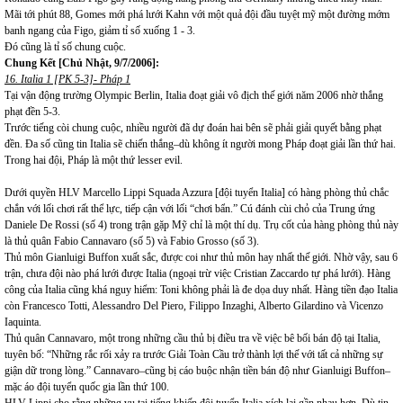
Mãi tới phút 88, Gomes mới phá lưới Kahn với một quả đội đầu tuyệt mỹ một đường mớm
banh ngang của Figo, giảm tỉ số xuống 1 - 3.
Đó cũng là tỉ số chung cuộc.
Chung Kết [Chủ Nhật, 9/7/2006]:
16. Italia 1 [PK 5-3]- Pháp 1
Tại vận động trường Olympic Berlin, Italia đoạt giải vô địch thế giới năm 2006 nhờ thắng
phạt đền 5-3.
Trước tiếng còi chung cuộc, nhiều người đã dự đoán hai bên sẽ phải giải quyết bằng phạt
đền. Đa số cũng tin Italia sẽ chiến thắng–dù không ít người mong Pháp đoạt giải lần thứ hai.
Trong hai đội, Pháp là một thứ lesser evil.
Dưới quyền HLV Marcello Lippi Squada Azzura [đội tuyển Italia] có hàng phòng thủ chắc
chắn với lối chơi rất thể lực, tiếp cận với lối “chơi bẩn.” Cú đánh cùi chỏ của Trung ứng
Daniele De Rossi (số 4) trong trận gặp Mỹ chỉ là một thí dụ. Trụ cốt của hàng phòng thủ này
là thủ quân Fabio Cannavaro (số 5) và Fabio Grosso (số 3).
Thủ môn Gianluigi Buffon xuất sắc, được coi như thủ môn hay nhất thế giới. Nhờ vậy, sau 6
trận, chưa đội nào phá lưới được Italia (ngoại trừ việc Cristian Zaccardo tự phá lưới). Hàng
công của Italia cũng khá nguy hiểm: Toni không phải là đe dọa duy nhất. Hàng tiền đạo Italia
còn Francesco Totti, Alessandro Del Piero, Filippo Inzaghi, Alberto Gilardino và Vicenzo
Iaquinta.
Thủ quân Cannavaro, một trong những cầu thủ bị điều tra về việc bê bối bán độ tại Italia,
tuyên bố: “Những rắc rối xảy ra trước Giải Toàn Cầu trở thành lợi thế với tất cả những sự
giận dữ trong lòng.” Cannavaro–cũng bị cáo buộc nhận tiền bán độ như Gianluigi Buffon–
mặc áo đội tuyển quốc gia lần thứ 100.