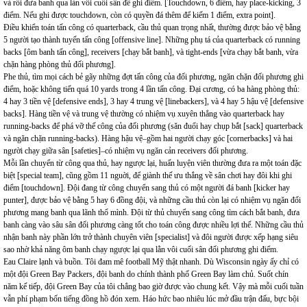
và rồi đưa banh qua làn vôi cuối sân để ghi điểm. [Touchdown, 6 điểm, hay place-kicking, 3
điểm. Nếu ghi được touchdown, còn có quyền đá thêm để kiếm 1 điểm, extra point].
Điều khiển toán tấn công có quarterback, cầu thủ quan trọng nhất, thường được bảo vệ bằng
5 người tạo thành tuyến tấn công [offensive line]. Những phụ tá của quarterback có running
backs [ôm banh tấn công], receivers [chạy bắt banh], và tight-ends [vừa chạy bắt banh, vừa
chặn hàng phòng thủ đối phương].
Phe thủ, tìm mọi cách bẻ gãy những đợt tấn công của đối phương, ngăn chặn đối phương ghi
điểm, hoặc không tiến quá 10 yards trong 4 lần tấn công. Đại cương, có ba hàng phòng thủ:
4 hay 3 tiền vệ [defensive ends], 3 hay 4 trung vệ [linebackers], và 4 hay 5 hậu vệ [defensive
backs]. Hàng tiền vệ và trung vệ thường có nhiệm vụ xuyên thẳng vào quarterback hay
running-backs để phá vỡ thế công của đối phương (săn đuổi hay chụp bắt [sack] quarterback
và ngăn chặn running-backs). Hàng hậu vệ–gồm hai người chạy góc [cornerbacks] và hai
người chạy giữa sân [safeties]–có nhiệm vụ ngăn cản receivers đối phương.
Mỗi lần chuyển từ công qua thủ, hay ngược lại, huấn luyện viên thường đưa ra một toán đặc
biệt [special team], cũng gồm 11 nguời, để giành thế ưu thắng về sân chơi hay đôi khi ghi
điểm [touchdown]. Đội đang từ công chuyển sang thủ có một người đá banh [kicker hay
punter], được bảo vệ bằng 5 hay 6 đồng đội, và những cầu thủ còn lại có nhiệm vụ ngăn đối
phương mang banh qua lãnh thổ mình. Đội từ thủ chuyển sang công tìm cách bắt banh, đưa
banh càng vào sâu sân đối phương càng tốt cho toán công được nhiều lợi thế. Những cầu thủ
nhận banh này phần lớn trở thành chuyên viên [specialist] và đôi người được xếp hạng siêu
sao nhờ khả năng ôm banh chạy ngược lại qua lằn vôi cuối sân đối phương ghi điểm.
Eau Claire lạnh và buồn. Tôi đam mê football Mỹ thật nhanh. Dù Wisconsin ngày ấy chỉ có
một đội Green Bay Packers, đội banh do chính thành phố Green Bay làm chủ. Suốt chín
năm kế tiếp, đội Green Bay của tôi chẳng bao giờ được vào chung kết. Vậy mà mỗi cuối tuần
vẫn phí phạm bốn tiếng đồng hồ đón xem. Háo hức bao nhiêu lúc mở đầu trận đấu, bực bội