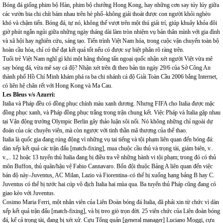
Bóng đá giống phim bộ Hàn, phim bộ chưởng Hong Kong, hay những cơn say túy lúy giữa
các vườn bia chi chít bám nhau trên hè phố–không giải thoát được con người khỏi nghèo
khó và chậm tiến. Bóng đá, tự nó, không thể vượt trên một thú giải trí, giúp khuây khỏa đôi
giờ phút ngắn ngủi giữa những ngày tháng dài làm tròn nhiệm vụ bản thân mình với gia đình
và xã hội hay nghiên cứu, sáng tạo. Tiến trình Việt Nam hóa, trong cuộc vận chuyển toàn bộ
hoàn cầu hóa, chỉ có thể đạt kết quả tốt nếu có được sự biệt phân rõ ràng trên.
Tuổi trẻ Việt Nam nghĩ gì khi một hãng thông tấn ngoại quốc nhận xét người Việt vừa mê
say bóng đá, vừa mê say cá độ? Nhận xét trên đi theo bản tin ngày 29/6 của Sở Công An
thành phố Hồ Chí Minh khám phá ra ba chi nhánh cá độ Giải Toàn Cầu 2006 bằng Internet,
có liên hệ chân rết với Hong Kong và Ma Cau.
Les Bleus v/s Azurri:
Italia và Pháp đều có đồng phục chính màu xanh dương. Nhưng FIFA cho Italia được mặc
đồng phục xanh, và Pháp đồng phục trắng trong trận chung kết. Việc Pháp và Italia gặp nhau
tại Vận động trường Olympic Berlin gây thảo luận sôi nổi. Nó không những chỉ ngoài dự
đoán của các chuyên viên, mà còn ngược với tinh thần mã thượng của thể thao.
Italia là quốc gia đang rúng động vì những vụ tai tiếng và tội phạm liên quan đến bóng đá:
dàn xếp kết quả các trận đấu [match-fixing], mua chuộc cầu thủ và trọng tài, giám biên, v..
v.,.. 12 hoặc 13 tuyển thủ Italia đang bị điều tra về những hành vi tội phạm; trong đó có thủ
môn Buffon, thủ quân/hậu vệ Fabio Cannavaro. Bốn đội thuộc Bảng A liên quan đến việc
bán độ này–Juventus, AC Milan, Lazio và Fiorentina–có thể bị xuống hạng bảng B hay C.
Juventus có thể bị tước hai cúp vô địch Italia hai mùa qua. Ba tuyển thủ Pháp cũng đang có
giao kèo với Juventus.
Cosimo Maria Ferri, một nhân viên của Liên Đoàn bóng đá Italia, đã phải xin từ chức vì dàn
xếp kết quả trận đấu [match-fixing], và bị treo giò trọn đời. 25 viên chức của Liên đoàn bóng
đá, kể cả trọng tài, đang bị xét xử. Cựu Tổng quản [general manager] Luciano Moggi, cựu