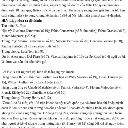
HLV Lippi cho rằng những vụ tai tiếng khiến đội tuyển Italia xích lại gần nhau hơn. Dù tin
rằng Italia nhất định sẽ chiến thắng, người hùng bất đắc dĩ của Italia khó quên được một
điều: suốt 10 năm qua, Italia chưa hề đá bại Pháp. Italia đang mong đoạt giải lần thứ tư. Lần
cuối cùng Italia vào vòng chung kết là năm 1994 tại Mỹ, khi Italia thua Brazil về đá phạt.
HLV Lippi đưa ra đội hình:
Thủ môn: Buffon;
Hậu vệ: Gianluca Zambrotta(số 19); Fabio Cannavaro (số 5, thủ quân); Fabio Grosso (số 3);
Marco Materazzi (số 23);
Trung ứng: Mauro Camoranesi (số 16); Simone Perrotta (số 20); Gennaro Gattuso (số 8);
Andrea Pirlo(số 21); Francesco Totti (số 10)
Trung phong: Luca Toni (số 9).
Dự bị: Alessandro Del Piero (số 7), Vicenzo Iaquinta (số 15) và De Rossi (số 4) ngồi dự bị,
lần lượt vào sân khi đấu thêm giờ.
Les Bleus giữ nguyên đội hình đã thắng ngược Brazil.
Hàng phòng thủ có Thủ môn Barthez và 4 hậu vệ Willy Sagnol (số 19), Lilian Thuram (số
15), William Gallas (số 5), Eric Abidal (số 3).
Hàng trung ứng có Claude Makelele (số 6), Patrick Vieira (số 4), Florent Malouda (số 7),
Franck Ribéry(số 22), Zinédinne Zidane(số 10).
Trung phong: Thierry Henry (số 12),
“Zizou”–đã 34 tuổi, với 108 trận khoác áo đội tuyển quốc gia, và được báo chí Pháp mệnh
danh là “đại sứ của chủ trương hòa đồng sắc tộc” Pháp–khiến những khán giả khách quan
không thể không ngưỡng mộ. Từ hàng trung ứng, Zidane cung cấp những trái banh hiểm
độc cho Henry, hay Ribéry áp đảo khuôn thành đối phương. Ribéry rất xông xáo, được coi
như người sẽ kế vị Zidane trong những năm tới. Henry (số 12) cũng đôi khi rất nguy hiểm,