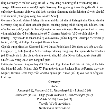
rằng Germany có thể vào vòng Tứ kết. Vì vậy, đang có những nỗ lực vận động HLV
Juergen Klinsmann ở lại với đội tuyển Germany. Trung phong Klose đang dẫn đầu trong
cuộc chạy đua tranh chức vua phá lưới; và cũng nằm trong danh sách ứng cử viên cầu thủ
xuất sắc nhất [chiếc giày vàng, hay Golden Shoe].
Germany được dự đoán sẽ thắng trận an ủi nhờ lợi thế sân và khán giả nhà. Các tuyển thủ
Germany cũng có lối chơi toàn đội gắn bó, dù hàng phòng thủ là những dấu hỏi lớn. Hơn
nữa, Germany được nghỉ lâu hơn đội tuyển Portugal một ngày. Hàng phòng thủ Germany
vắng mặt hai hậu vệ Per Mertesacker (6-5) và Arne Friedrich (số 3) ở cánh phải vì bị
thương. Thay vào đó là Jansen (số 2) và Nowotny (số 6), hợp với Christoph Metzelder (6
foot-3, số 21), và Philipp Lahm (số 16) ở cánh trái.
Cặp bài trùng Miroslav Klose (số 11) và Lukas Podolski (số 20), được sựỳ tiếp sức của
Frings (số 8), Kehl (số 5) và Schweinsteiger ở hàng trung ứng. Thủ quân Michael Ballack
(số 13) ngồi dự bị cho các tuyển thủ trẻ vào sân; thủ môn Oliver Kahn, người đoạt giải
Chiếc Giày Vàng 2002, đeo băng thủ quân.
Đội tuyển Portugal cũng có thay đổi. Thủ quân Figo không khởi đầu trận đấu, và Pauletta
đeo băng thủ quân. Mãi tới phút 77, Figo mới vào thay Pauletta. Hậu vệ Ferreira thay chỗ
Miguel; Ricardo Costa thay chỗ Carvalho bị treo giò. Simao (số 11) vào trận từ tiếng còi
khai mạc.
Germany:
Kahn
Jansen (số 2), Nowotny (số 6), Metzelder(số 21), Lahm (số 16).
Schneider (số 19), Frings (số 8), Kehl (số 5), Schwensteiger (số 7).
Podolski (số 20) Klose (số 11)
Neuville (số 10) thay Klose,
Hanke (số 9) thay Podolski