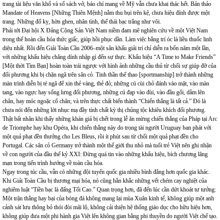
trang tài liệu văn khố và số sách vở, báo chí mang về Mỹ vẫn chưa khai thác hết. Bản thảo
Mandate of Heavens [Những Thiên Mệnh] nằm thu bụi trên kệ, chưa hiệu đính được một
trang. Những đố kỵ, hờn ghen, nhân tình, thế thái bạc trắng như vôi.
Phải tới Đại hội X Đảng Cộng Sản Việt Nam niềm đam mê nghiên cứu về một Việt Nam
trong thế hoàn cầu hóa thức giấc, giúp hồi phục dần. Làm việc bằng trí óc là liều thuốc linh
diệu nhất. Rồi đến Giải Toàn Cầu 2006–một sân khấu giải trí chỉ diễn ra bốn năm một lần,
với những khẩu hiệu chẳng dính nhập gì đến sự thực. Khẩu hiệu “A Time to Make Friends”
[Một thời Tìm Bạn] hoàn toàn trái ngược với hình ảnh những cầu thủ từ chối sự giúp đỡ của
đối phương khi bị chặn ngã trên sân cỏ. Tinh thần thể thao [sportmanship] trở thành những
màn trình diễn bị té ngã để xin thẻ vàng, thẻ đỏ; những cú cùi chỏ đánh vào mặt, vào màn
tang, vào ngực hay sống lưng đối phương, những cú đạp vào đùi, vào đầu gối, dẵm lên
chân, hay móc ngoặc cổ chân; và trên thực chất biến thành “Chiến thắng là tất cả.” Đó là
chưa nói đến những lời nhục mạ đầy tính chất kỳ thị chủng tộc khiêu khích đối phương.
Thật bất nhân khi thấy những khán giả bị chết trong lễ ăn mừng chiến thắng của Pháp tại Arc
de Triomphe hay khu Opéra, khi chiến thắng này do trọng tài người Uruguay ban phát với
một quả phạt đền thưởng cho Les Bleus, rồi ít phút sau từ chối một quả phạt đền cho
Portugal. Các sân cỏ Germany trở thành một thế giới thu nhỏ mà tuổi trẻ Việt nên ghi nhận
về con người của đầu thế kỷ XXI: Đừng quá tin vào những khẩu hiệu, bích chương lãng
mạn trong tiến trình hướng về toàn cầu hóa.
Ngay trong túc cầu, vẫn có những đội tuyển quốc gia nhiều bình đẳng hơn quốc gia khác.
Khi Giải Toàn Cầu bị thương mại hóa, nó cũng hằn khắc những vết chém cay nghiệt của
nghiêm luật “Tiền bạc là đấng Tối Cao.” Quan trọng hơn, đã đến lúc cần dứt khoát tư tưởng:
Một trận thắng hay bại của bóng đá không mang lại mùa Xuân kinh tế, không giúp một anh
cảnh sát lưu thông bỏ thói đòi mãi lộ, không cải thiện hệ thống giáo dục cho hữu hiệu hơn,
không giúp đưa một phi hành gia Việt lên không gian bằng phi thuyền do người Việt chế tạo.