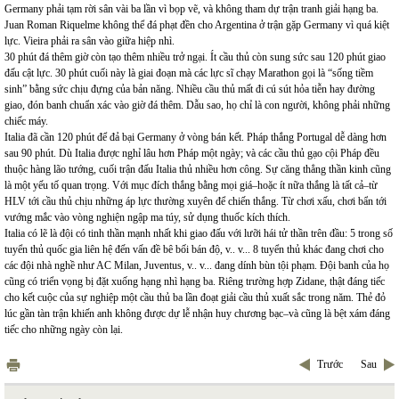
Germany phải tạm rời sân vài ba lần vì bọp vẽ, và không tham dự trận tranh giải hạng ba.
Juan Roman Riquelme không thể đá phạt đền cho Argentina ở trận gặp Germany vì quá kiệt
lực. Vieira phải ra sân vào giữa hiệp nhì.
30 phút đá thêm giờ còn tạo thêm nhiều trở ngại. Ít cầu thủ còn sung sức sau 120 phút giao
đấu cật lực. 30 phút cuối này là giai đoạn mà các lực sĩ chạy Marathon gọi là “sống tiềm
sinh” bằng sức chịu đựng của bản năng. Nhiều cầu thủ mất đi cú sút hỏa tiễn hay đường
giao, đón banh chuẩn xác vào giờ đá thêm. Dẫu sao, họ chỉ là con người, không phải những
chiếc máy.
Italia đã cần 120 phút để đả bại Germany ở vòng bán kết. Pháp thắng Portugal dễ dàng hơn
sau 90 phút. Dù Italia được nghỉ lâu hơn Pháp một ngày; và các cầu thủ gạo cội Pháp đều
thuộc hàng lão tướng, cuối trận đấu Italia thủ nhiều hơn công. Sự căng thẳng thần kinh cũng
là một yếu tố quan trọng. Với mục đích thắng bằng mọi giá–hoặc ít nữa thắng là tất cả–từ
HLV tới cầu thủ chịu những áp lực thường xuyên để chiến thắng. Từ chơi xấu, chơi bẩn tới
vướng mắc vào vòng nghiện ngập ma túy, sử dụng thuốc kích thích.
Italia có lẽ là đội có tinh thần mạnh nhất khi giao đấu với lưỡi hái tử thần trên đầu: 5 trong số
tuyển thủ quốc gia liên hệ đến vấn đề bê bối bán độ, v.. v... 8 tuyển thủ khác đang chơi cho
các đội nhà nghề như AC Milan, Juventus, v.. v... đang dính bùn tội phạm. Đội banh của họ
cũng có triển vọng bị đặt xuống hạng nhì hạng ba. Riêng trường hợp Zidane, thật đáng tiếc
cho kết cuộc của sự nghiệp một cầu thủ ba lần đoạt giải cầu thủ xuất sắc trong năm. Thẻ đỏ
lúc gần tàn trận khiến anh không được dự lễ nhận huy chương bạc–và cũng là bệt xám đáng
tiếc cho những ngày còn lại.
Trước
Sau