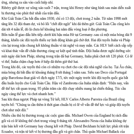
ứng, nhưng ra sân vào cuối hiệp nhì.
Ribéry giữ được sự xông xáo suốt 7 trận, trong khi Henry như tàng hình sau màn diễn xuất
bị thương vào phút thứ nhất của trận đấu.
Khi Giải Toàn Cầu bắt đầu năm 1930, chỉ có 13 đội, chơi trong 2 tuần. Từ năm 1998 mới
tăng lên 32 đội tham dự, và bỏ lối “chết đột ngột” khi đá thêm giờ. Giải Toàn Cầu cũng kéo
dài tới 4 tuần lễ, đó là chưa kể khoảng hai năm đấu vòng loại ở địa phương.
Bốn tuần lễ giao đấu liên tiếp–dưới khí hậu mùa Hè tại Germany–sau cả một mùa bóng dài 9
tháng, khiến các đội tuyển thiếu sự linh động khán giả chờ đợi. Hai đội tuyển Italia và Pháp
còn lại trong trận chung kết không thuần vì tài nghệ và may mắn. Các HLV biết cách sắp xếp
và khai thác vấn đề chấn thương cùng sự kiệt quệ tinh thần. Đội Italia được nghỉ dưỡng sức
một ngày dài hơn Pháp; nhưng trong trận đả bại Germany, Italia phải chơi tới 120 phút. Có lẽ
vì thế, Italia chậm chạp hơn ở hiệp đá thêm giờ thứ hai.
Trong khi đó, các tuyển thủ còn có nhiệm vụ chơi cho các đội nhà nghề của họ. Tại Âu châu,
mùa bóng đá bắt đầu từ khoảng tháng 8 tới tháng 5 năm sau. Siêu sao Deco của Portugal
giúp Barcelona đoạt giải vô địch ngày 17/5, tức một ngày trước khi đội tuyển quốc gia bắt
đầu huấn luyện cho Giải Toàn Cầu. Hậu vệ Zambrotta của Italia nhận định: “Hiện nay, vấn
đề thể lực rất quan trọng. 95 phần trăm các đội chạy nhiều mang lại chiến thắng. Túc cầu
ngày càng thể lực và chơi nhanh hơn.”
Sau khi thua ngược Pháp tại vòng Tứ kết, HLV Carlos Alberto Parreira của Brazil cũng
tuyên bố: “Chúng ta cần thêm ít thời gian chuẩn bị có lẽ về vấn đề thể lực và giúp đội tuyển
chơi như một đội.”
Nhiều cầu thủ bị thương trong các cuộc giao đấu. Michael Owen của England bị rách đầu
gối và có lẽ không thể chơi trong vòng 6 tháng tới. Alessandro Nesta của Italia không dự
trận bán kết với Germany hay chung kết với Pháp. David Beckham bị kiệt lực phải rời trận
Ecuador, và trận tứ kết vì bị thương đầu gối và gót chân. Thủ quân Michael Ballack của