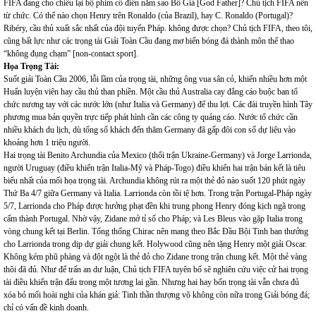
FIFA đang cho chiếu lại bộ phim cổ điển năm sao Bố Già [God Father]? Chủ tịch FIFA nên
từ chức. Có thể nào chọn Henry trên Ronaldo (của Brazil), hay C. Ronaldo (Portugal)?
Ribéry, cầu thủ xuất sắc nhất của đội tuyển Pháp. không được chọn? Chủ tịch FIFA, theo tôi,
cũng bất lực như các trọng tài Giải Toàn Cầu đang mơ biến bóng đá thành môn thể thao
“không đụng chạm” [non-contact sport].
Họa Trọng Tài:
Suốt giải Toàn Cầu 2006, lỗi lầm của trọng tài, những ông vua sân cỏ, khiến nhiều hơn một
Huấn luyện viên hay cầu thủ than phiền. Một cầu thủ Australia cay đắng cáo buộc ban tổ
chức nương tay với các nước lớn (như Italia và Germany) để thu lợi. Các đài truyền hình Tây
phương mua bản quyền trực tiếp phát hình cần các công ty quảng cáo. Nước tổ chức cần
nhiều khách du lịch, dù tổng số khách đến thăm Germany đã gấp đôi con số dự liệu vào
khoảng hơn 1 triệu người.
Hai trọng tài Benito Archundia của Mexico (thổi trận Ukraine-Germany) và Jorge Larrionda,
người Uruguay (điều khiển trận Italia-Mỹ và Pháp-Togo) điều khiển hai trận bán kết là tiêu
biểu nhất của mối họa trọng tài. Archundia không rút ra một thẻ đỏ nào suốt 120 phút ngày
Thứ Ba 4/7 giữa Germany và Italia. Larrionda còn tồi tệ hơn. Trong trận Portugal-Pháp ngày
5/7, Larrionda cho Pháp được hưởng phạt đền khi trung phong Henry đóng kịch ngã trong
cấm thành Portugal. Nhờ vậy, Zidane mở tỉ số cho Pháp; và Les Bleus vào gặp Italia trong
vòng chung kết tại Berlin. Tổng thống Chirac nên mang theo Bắc Đầu Bội Tinh ban thưởng
cho Larrionda trong dịp dự giải chung kết. Holywood cũng nên tặng Henry một giải Oscar.
Không kém phũ phàng và đột ngột là thẻ đỏ cho Zidane trong trận chung kết. Một thẻ vàng
thôi đã đủ. Như để trấn an dư luận, Chủ tịch FIFA tuyên bố sẽ nghiên cứu việc cử hai trọng
tài điều khiển trận đấu trong một tương lai gần. Nhưng hai hay bốn trọng tài vẫn chưa đủ
xóa bỏ mối hoài nghi của khán giả: Tinh thần thượng võ không còn nữa trong Giải bóng đá;
chỉ có vấn đề kinh doanh.