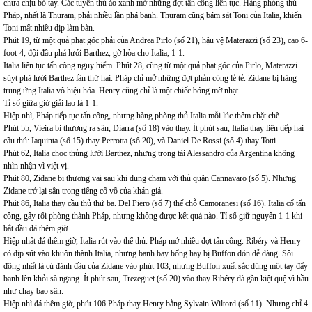
chưa chịu bó tay. Các tuyển thủ áo xanh mở những đợt tấn công liên tục. Hàng phòng thủ
Pháp, nhất là Thuram, phải nhiều lần phá banh. Thuram cũng bám sát Toni của Italia, khiến
Toni mất nhiều dịp làm bàn.
Phút 19, từ một quả phạt góc phải của Andrea Pirlo (số 21), hậu vệ Materazzi (số 23), cao 6-
foot-4, đội đầu phá lưới Barthez, gỡ hòa cho Italia, 1-1.
Italia liên tục tấn công nguy hiểm. Phút 28, cũng từ một quả phạt góc của Pirlo, Materazzi
súyt phá lưới Barthez lần thứ hai. Pháp chỉ mở những đợt phản công lẻ tẻ. Zidane bị hàng
trung ứng Italia vô hiệu hóa. Henry cũng chỉ là một chiếc bóng mờ nhạt.
Tỉ số giữa giờ giải lao là 1-1.
Hiệp nhì, Pháp tiếp tục tấn công, nhưng hàng phòng thủ Italia mỗi lúc thêm chặt chẽ.
Phút 55, Vieira bị thương ra sân, Diarra (số 18) vào thay. Ít phút sau, Italia thay liên tiếp hai
cầu thủ: Iaquinta (số 15) thay Perrotta (số 20), và Daniel De Rossi (số 4) thay Totti.
Phút 62, Italia chọc thủng lưới Barthez, nhưng trọng tài Alessandro của Argentina không
nhìn nhận vì việt vị.
Phút 80, Zidane bị thương vai sau khi đụng chạm với thủ quân Cannavaro (số 5). Nhưng
Zidane trở lại sân trong tiếng cổ võ của khán giả.
Phút 86, Italia thay cầu thủ thứ ba. Del Piero (số 7) thế chỗ Camoranesi (số 16). Italia cố tấn
công, gây rối phòng thành Pháp, nhưng không được kết quả nào. Tỉ số giữ nguyên 1-1 khi
bắt đầu đá thêm giờ.
Hiệp nhất đá thêm giờ, Italia rút vào thế thủ. Pháp mở nhiều đợt tấn công. Ribéry và Henry
có dịp sút vào khuôn thành Italia, nhưng banh bay bổng hay bị Buffon đón dễ dàng. Sôi
động nhất là cú đánh đầu của Zidane vào phút 103, nhưng Buffon xuất sắc dùng một tay đẩy
banh lên khỏi sà ngang. Ít phút sau, Trezeguet (số 20) vào thay Ribéry đã gần kiệt quệ vì hầu
như chạy bao sân.
Hiệp nhì đá thêm giờ, phút 106 Pháp thay Henry bằng Sylvain Wiltord (số 11). Nhưng chỉ 4