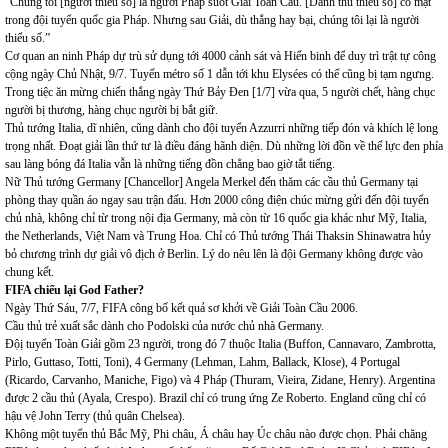
“Chúng tôi [người thiểu số] là người Pháp suốt Giải Toàn Cầu. [Danh thủ thiểu số] có mặt
trong đội tuyển quốc gia Pháp. Nhưng sau Giải, dù thắng hay bại, chúng tôi lại là người
thiểu số.”
Cơ quan an ninh Pháp dự trù sử dụng tới 4000 cảnh sát và Hiến binh để duy trì trật tự công
cộng ngày Chủ Nhật, 9/7. Tuyến métro số 1 dẫn tới khu Elysées có thể cũng bị tạm ngưng.
Trong tiệc ăn mừng chiến thắng ngày Thứ Bảy Đen [1/7] vừa qua, 5 người chết, hàng chục
người bị thương, hàng chục người bị bắt giữ.
Thủ tướng Italia, dĩ nhiên, cũng dành cho đội tuyển Azzurri những tiếp đón và khích lệ long
trọng nhất. Đoạt giải lần thứ tư là điều đáng hãnh diện. Dù những lời đồn về thế lực đen phía
sau làng bóng đá Italia vẫn là những tiếng đồn chẳng bao giờ tắt tiếng.
Nữ Thủ tướng Germany [Chancellor] Angela Merkel đến thăm các cầu thủ Germany tại
phòng thay quần áo ngay sau trận đấu. Hơn 2000 công điện chúc mừng gửi đến đội tuyển
chủ nhà, không chỉ từ trong nội địa Germany, mà còn từ 16 quốc gia khác như Mỹ, Italia,
the Netherlands, Việt Nam và Trung Hoa. Chỉ có Thủ tướng Thái Thaksin Shinawatra hủy
bỏ chương trình dự giải vô địch ở Berlin. Lý do nêu lên là đội Germany không được vào
chung kết.
FIFA chiếu lại God Father?
Ngày Thứ Sáu, 7/7, FIFA công bố kết quả sơ khởi về Giải Toàn Cầu 2006.
Cầu thủ trẻ xuất sắc dành cho Podolski của nước chủ nhà Germany.
Độị tuyển Toàn Giải gồm 23 người, trong đó 7 thuộc Italia (Buffon, Cannavaro, Zambrotta,
Pirlo, Guttaso, Totti, Toni), 4 Germany (Lehman, Lahm, Ballack, Klose), 4 Portugal
(Ricardo, Carvanho, Maniche, Figo) và 4 Pháp (Thuram, Vieira, Zidane, Henry). Argentina
được 2 cầu thủ (Ayala, Crespo). Brazil chỉ có trung ứng Ze Roberto. England cũng chỉ có
hậu vệ John Terry (thủ quân Chelsea).
Không một tuyển thủ Bắc Mỹ, Phi châu, Á châu hay Úc châu nào được chọn. Phải chăng