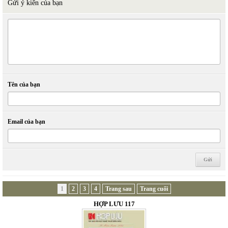
Gửi ý kiến của bạn
Tên của bạn
Email của bạn
1
2
3
4
Trang sau
Trang cuối
HỢP LƯU 117