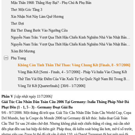
Mậu Thân 1968: Thắng Hay Bại? - Phụ Chú & Phụ Bản
Thơ: Một Góc Tầng 3
Xin Nhận Nơi Này Làm Quê Hương
Thơ: Đợi
Bài Thơ: Đang Bước Vào Ngưỡng Cửa
Nguyễn Nam Trân: Vượt Qua Thời Hậu Chiến Kinh Nghiệm Nhà Văn Nhật Bản Thế Hệ (1945 - 1965) - Phần 1
Nguyễn Nam Trân: Vượt Qua Thời Hậu Chiến Kinh Nghiệm Nhà Văn Nhật Bản Thế Hệ (1945 - 1965) - Phần 2
Xóm Bờ Mương
Phụ Trang
Không Còn Tinh Thần Thể Thao: Vòng Chung Kết [Finals, 8 - 9/7/2006]
Vòng Bán Kết [Semi - Finals, 4 - 5/7/2006] - Pháp Và Italia Vào Chung Kết
Thử Tìm Vài Đặc Điểm Của Văn Xuôi Tự Sự Quốc Ngữ Nam Bộ Trong Bước Khởi Đầu
Vòng Tứ Kết [Quarterfinals]: [30/6 - 1/7/2006]
Phần V
[cập nhật ngày 11/7/2006]
Giải Túc Cầu Nhân Dân Toàn Cầu 2006 Tại Germany: Italia Thắng Pháp Nhờ Đá
Phạt Đền (1 - 1, 5 - 3) - Germany Đoạt Giải Ba
9/6 - 9/7/2006. Một tháng đã trôi qua. Giải Túc Cầu Nhân Dân Toàn Cầu World Cup, Copa
Del Mundo, hay la Coupe du Monde 2006 tại Germany đã kết thúc. Italia đoạt Giải Toàn
Cầu Thứ Tư sau 24 năm chờ đợi. Nhưng không phải một chiến thắng rõ ràng, mà cần nhờ
đến phạt đền sau hai hiệp đá thêm giờ. Pháp thua, dù kiểm soát bóng lâu hơn, mở tỉ số trước,
nhưng siêu sao Zizou bị thẻ đỏ rời sân ở phút 110, và David Trezeguet đá hụt một quả đá