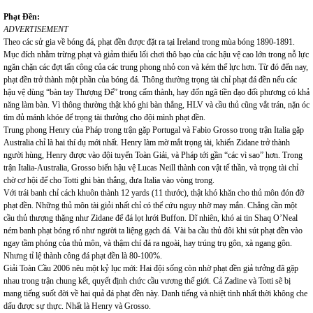
Phạt Đền:
ADVERTISEMENT
Theo các sử gia về bóng đá, phạt đền được đặt ra tại Ireland trong mùa bóng 1890-1891.
Mục đích nhằm trừng phạt và giảm thiểu lối chơi thô bạo của các hậu vệ cao lớn trong nỗ lực
ngăn chặn các đợt tấn công của các trung phong nhỏ con và kém thể lực hơn. Từ đó đến nay,
phạt đền trở thành một phần của bóng đá. Thông thường trọng tài chỉ phạt đá đền nếu các
hậu vệ dùng “bàn tay Thượng Đế” trong cấm thành, hay đốn ngã tiền đạo đối phương có khả
năng làm bàn. Vì thông thường thật khó ghi bàn thắng, HLV và cầu thủ cũng vắt trán, nặn óc
tìm đủ mánh khóe để trọng tài thưởng cho đội mình phạt đền.
Trung phong Henry của Pháp trong trận gặp Portugal và Fabio Grosso trong trận Italia gặp
Australia chỉ là hai thí dụ mới nhất. Henry làm mờ mắt trọng tài, khiến Zidane trở thành
người hùng, Henry được vào đội tuyển Toàn Giải, và Pháp tới gần “các vì sao” hơn. Trong
trận Italia-Australia, Grosso biến hậu vệ Lucas Neill thành con vật tế thần, và trọng tài chỉ
chờ cơ hội để cho Totti ghi bàn thắng, đưa Italia vào vòng trong.
Với trái banh chỉ cách khuôn thành 12 yards (11 thước), thật khó khăn cho thủ môn đón đỡ
phạt đền. Những thủ môn tài giỏi nhất chỉ có thể cứu nguy nhờ may mắn. Chẳng cần một
cầu thủ thượng thặng như Zidane để đá lọt lưới Buffon. Dĩ nhiên, khó ai tin Shaq O’Neal
ném banh phạt bóng rổ như người ta liệng gạch đá. Vài ba cầu thủ đôi khi sút phạt đền vào
ngay tầm phóng của thủ môn, và thậm chí đá ra ngoài, hay trúng trụ gôn, xà ngang gôn.
Nhưng tỉ lệ thành công đá phạt đền là 80-100%.
Giải Toàn Cầu 2006 nêu một kỷ lục mới: Hai đội sống còn nhờ phạt đền giả tưởng đã gặp
nhau trong trận chung kết, quyết định chức cầu vương thế giới. Cả Zadine và Totti sẽ bị
mang tiếng suốt đời về hai quả đá phạt đền này. Danh tiếng và nhiệt tình nhất thời không che
dấu được sự thực. Nhất là Henry và Grosso.