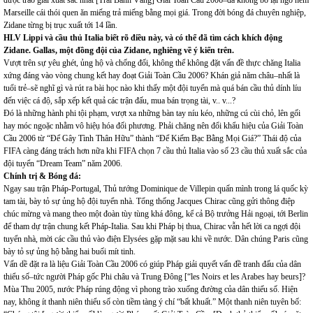
được trao giải xuất sắc nhất [Trái Banh Vàng] Giải Toàn Cầu 2006–đã không bỏ lại ngõ hẻm
Marseille cái thói quen ăn miếng trả miếng bằng mọi giá. Trong đời bóng đá chuyên nghiệp,
Zidane từng bị trục xuất tới 14 lần.
HLV Lippi và cầu thủ Italia biết rõ điều này, và có thể đã tìm cách khích động
Zidane. Gallas, một đồng đội của Zidane, nghiêng về ý kiến trên.
Vượt trên sự yêu ghét, ủng hộ và chống đối, không thể không đặt vấn đề thực chăng Italia
xứng đáng vào vòng chung kết hay đoạt Giải Toàn Cầu 2006? Khán giả năm châu–nhất là
tuổi trẻ–sẽ nghĩ gì và rút ra bài học nào khi thấy một đội tuyển mà quá bán cầu thủ dính líu
đến việc cá độ, sắp xếp kết quả các trận đấu, mua bán trọng tài, v.. v...?
Đó là những hành phi tội phạm, vượt xa những bàn tay níu kéo, những cú cùi chỏ, lên gối
hay móc ngoặc nhằm vô hiệụ hóa đối phương. Phải chăng nên đổi khẩu hiệu của Giải Toàn
Cầu 2006 từ “Để Gây Tình Thân Hữu” thành “Để Kiếm Bạc Bằng Mọi Giá?” Thái độ của
FIFA càng đáng trách hơn nữa khi FIFA chọn 7 cầu thủ Italia vào số 23 cầu thủ xuất sắc của
đội tuyển “Dream Team” năm 2006.
Chính trị & Bóng đá:
Ngay sau trận Pháp-Portugal, Thủ tướng Dominique de Villepin quấn mình trong lá quốc kỳ
tam tài, bày tỏ sự ủng hộ đội tuyển nhà. Tổng thống Jacques Chirac cũng gửi thông điệp
chúc mừng và mang theo một đoàn tùy tùng khá đông, kể cả Bộ trưởng Hải ngoại, tới Berlin
để tham dự trận chung kết Pháp-Italia. Sau khi Pháp bị thua, Chirac vẫn hết lời ca ngợi đội
tuyển nhà, mời các cầu thủ vào điện Elysées gặp mặt sau khi về nước. Dân chúng Paris cũng
bày tỏ sự ủng hộ bằng hai buối mít tinh.
Vấn dề đặt ra là liệu Giải Toàn Cầu 2006 có giúp Pháp giải quyết vấn đề tranh đấu của dân
thiểu số–tức người Pháp gốc Phi châu và Trung Đông [“les Noirs et les Arabes hay beurs]?
Mùa Thu 2005, nước Pháp rúng động vì phong trào xuống đường của dân thiếu số. Hiện
nay, không ít thanh niên thiểu số còn tiềm tàng ý chí “bất khuất.” Một thanh niên tuyên bố: