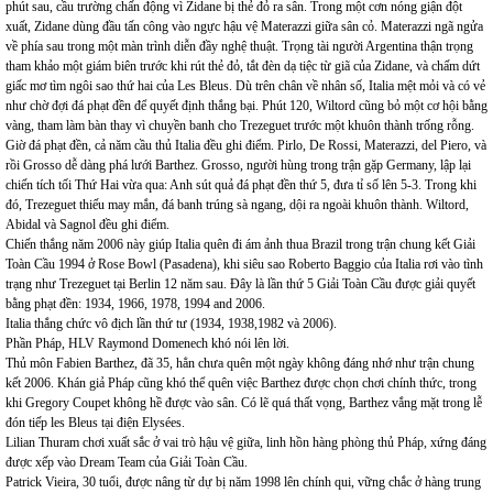
phút sau, cầu trường chấn động vì Zidane bị thẻ đỏ ra sân. Trong một cơn nóng giận đột
xuất, Zidane dùng đầu tấn công vào ngực hậu vệ Materazzi giữa sân cỏ. Materazzi ngã ngửa
về phía sau trong một màn trình diễn đầy nghệ thuật. Trọng tài người Argentina thận trọng
tham khảo một giám biên trước khi rút thẻ đỏ, tắt đèn dạ tiệc từ giã của Zidane, và chấm dứt
giấc mơ tìm ngôi sao thứ hai của Les Bleus. Dù trên chân về nhân số, Italia mệt mỏi và có vẻ
như chờ đợi đá phạt đền để quyết định thắng bại. Phút 120, Wiltord cũng bỏ một cơ hội bằng
vàng, tham làm bàn thay vì chuyền banh cho Trezeguet trước một khuôn thành trống rỗng.
Giờ đá phạt đền, cả năm cầu thủ Italia đều ghi điểm. Pirlo, De Rossi, Materazzi, del Piero, và
rồi Grosso dễ dàng phá lưới Barthez. Grosso, người hùng trong trận gặp Germany, lập lại
chiến tích tối Thứ Hai vừa qua: Anh sút quả đá phạt đền thứ 5, đưa tỉ số lên 5-3. Trong khi
đó, Trezeguet thiếu may mắn, đá banh trúng sà ngang, dội ra ngoài khuôn thành. Wiltord,
Abidal và Sagnol đều ghi điểm.
Chiến thắng năm 2006 này giúp Italia quên đi ám ảnh thua Brazil trong trận chung kết Giải
Toàn Cầu 1994 ở Rose Bowl (Pasadena), khi siêu sao Roberto Baggio của Italia rơi vào tình
trạng như Trezeguet tại Berlin 12 năm sau. Đây là lần thứ 5 Giải Toàn Cầu được giải quyết
bằng phạt đền: 1934, 1966, 1978, 1994 and 2006.
Italia thắng chức vô địch lần thứ tư (1934, 1938,1982 và 2006).
Phần Pháp, HLV Raymond Domenech khó nói lên lời.
Thủ môn Fabien Barthez, đã 35, hẳn chưa quên một ngày không đáng nhớ như trận chung
kết 2006. Khán giả Pháp cũng khó thể quên việc Barthez được chọn chơi chính thức, trong
khi Gregory Coupet không hề được vào sân. Có lẽ quá thất vọng, Barthez vắng mặt trong lễ
đón tiếp les Bleus tại điện Elysées.
Lilian Thuram chơi xuất sắc ở vai trò hậu vệ giữa, linh hồn hàng phòng thủ Pháp, xứng đáng
được xếp vào Dream Team của Giải Toàn Cầu.
Patrick Vieira, 30 tuổi, được nâng từ dự bị năm 1998 lên chính qui, vững chắc ở hàng trung