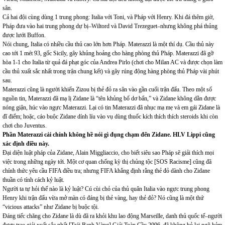
sân.
Cả hai đội cùng dùng 1 trung phong: Italia với Toni, và Pháp với Henry. Khi đá thêm giờ,
Pháp đưa vào hai trung phong dự bị–Wiltord và David Trezeguet–nhưng không phá thủng
được lưới Buffon.
Nói chung, Italia có nhiều cầu thủ cao lớn hơn Pháp. Materazzi là một thí dụ. Cầu thủ này
cao tới 1 mét 93, gốc Sicily, gây khủng hoảng cho hàng phòng thủ Pháp. Materazzi đã gỡ
hòa 1-1 cho Italia từ quả đá phạt góc của Andrea Pirlo (chơi cho Milan AC và được chọn làm
cầu thủ xuất sắc nhất trong trận chung kết) và gây rúng động hàng phòng thủ Pháp vài phút
sau.
Materazzi cũng là người khiến Zizou bị thẻ đỏ ra sân vào gần cuối trận đấu. Theo một số
nguồn tin, Materazzi đã mạ lị Zidane là “tên khủng bố dơ bẩn,” và Zidane không dằn được
nóng giận, húc vào ngực Materazzi. Lại có tin Materazzi đã nhục mạ mẹ và em gái Zidane là
đĩ điếm; hoặc, cáo buộc Zidane dính líu vào vụ dùng thuốc kích thích thích steroids khi còn
chơi cho Juventus.
Phần Materazzi cải chính không hề nói gì đụng chạm đến Zidane. HLV Lippi cũng
xác định điều này.
Đại diện luật pháp của Zidane, Alain Miggliaccio, cho biết siêu sao Pháp sẽ giải thích mọi
việc trong những ngày tới. Một cơ quan chống kỳ thị chủng tộc [SOS Racisme] cũng đã
chính thức yêu cầu FIFA điều tra; nhưng FIFA khẳng định rằng thẻ đỏ dành cho Zidane
thuần có tính cách kỷ luật.
Người ta tự hỏi thế nào là kỷ luật? Cú cùi chỏ của thủ quân Italia vào ngực trung phong
Henry khi trận đấu vừa mở màn có đáng bị thẻ vàng, hay thẻ đỏ? Nó cũng là một thứ
“vicious attacks” như Zidane bị buộc tội.
Đáng tiếc chăng cho Zidane là dù đã ra khỏi khu lao động Marseille, danh thủ quốc tế–người