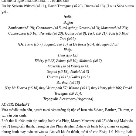
đặc biệt là nghệ thuât diễn xuất . . . bị chơi xấu!
Dự bị: Sylvain Wiltord (số 11), David Trezeguet (số 20), Diarra (số 18). [Louis Saha bị treo
giò],
Italia:
Buffon
Zambrotta(số 19); Cannavaro (số 5, thủ quân); Grosso (số 3); Materazzi (số 23);
Camoranesi (số 16); Perrotta (số 20); Gattuso (số 8); Pirlo (số 21); Totti (số 10)ợ
Toni (số 9).
[Del Piero (số 7), Iaquinta (số 15) và De Rossi (số 4) đều ngồi dự bị]
Pháp:
Henry(số 12),
Ribéry (số 22) Zidane (số 10), Malouda (số 7)
Makelele (số 6) Vieira(số 4),
Sagnol (số 19), Abidal (số 3)
Thuram (số 15) Gallas (số 5)
Barthez, (số 16)
[Dự bị: Diarra (số 18) thay Vieira phút 57; Wiltord (số 11) thay Henry phút 106; David
Trezeguet (số 20)].
Trọng tài:
Alessandro (Argentina)
ADVERTISEMENT
Vừa mở đầu trận đấu, người ta có cảm tưởng dạ tiệc về hưu của Zidane, Barthez, Thuram, v..
v... vẫn còn xanh.
Phút thứ 6, nhân một dịp xuống banh của Pháp, Marco Materazzi (số 23) đốn ngã Malouda
(số 7) trong cấm thành. Trọng tài cho Pháp đá phạt. Zidane đá banh bổng chạm xà ngang,
nhưng banh may mắn rơi vào sau làn vôi khuôn thành, mở tỉ số cho Pháp, 1-0. Nhưng Italia