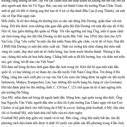
trương cùng những bè bèo Tây với các chùm hoa tím nhạt khiến tôi không thể mê say bơi lội
như người anh thúc bá Vũ Ngọc Bút, sau này trở thành Giám thị trường Phan Châu Trinh,
mới từ giã cõi đời vì chứng ung thư bao tử ở xứ có địa danh Bầu Cạn (Long Thành), sát một
căn cứ Đại Hàn ngày nào.
Mỗi chiều, lũ trẻ thơ chúng tôi thường kéo ra sân vận động Hải Dương, quần thảo với trái
bóng. Đôi khi được xem những trận giao đấu giữa đội Hải Dương với một đội nào đó ở Hà
Nội về, hay giữa những đội quân sự Pháp. Tôi vẫn ngưỡng mộ ông Ứng, một sĩ quan cảnh
sát chơi trung ứng cho đội Hải Dương và đội tuyển Bắc Việt. Sau 1954, khi chơi cho AJS
Sài Gòn, Ứng “sếu vườn” bị một cầu thủ miền Nam đốn gãy chân, và từ đó về hưu. Đại đội
2 BMI Hải Dương có một thủ môn xuất sắc. Thật vui sướng khi nhìn chàng thủ môn mắt
vàng tóc xanh, đẹp như một tài tử chiếu bóng, bay lượn trước khuôn thành. Nhưng ít lâu
sau, chàng thủ môn tài hoa biến dạng. Chẳng biết anh ta đã hồi hương, hay vùi thân nơi triền
núi, góc rừng, bờ đê nào của Việt Nam?
Nỗi đam mê bóng đá theo thời gian đậm đặc hơn trong tôi. Khó thể bỏ qua một trận đấu
quốc tế, có hay không có sự tham dự của đội tuyển Việt Nam Cộng Hòa. Trú đóng ở Đà
Nẵng, cũng tìm cách cưỡi phi cơ cọp vào Sài Gòn xem cho bằng được tài nghệ các đội tuyển
Indonesia, Malaya, Kampuchea, Lào, hay những đội tuyển hạng ba, hạng tư của Germany.
Đôi khi đành phải leo lên những chiếc C 119 hay C 123 chở quan tài tử sĩ tạm ngừng trên
phi trường Đà Nẵng.
Qua Mỹ, niềm đam mê bóng đá nguội lạnh dần. Đúng hơn, ngủ quên trong tâm thức. Ông
bạn Nguyễn Văn Vĩnh–người đầu tiên ra đón tôi ở phi trường Eau Claire ngày rời trại Fort
Chafee–tỉ mỉ giải thích cho biết bóng đá ở Mỹ là soccer. không phải football; ở Mỹ, hầu như
chỉ có football Mỹ, một hình thái chế biến của trò chơi rugby.
Football Mỹ phối hợp giữa sức mạnh và trí tuệ. Bên công, công liên miên bất tận, tìm đủ
phương cách đưa banh tiến được ít nhất 10 yards vào phần sân đối phương trong 4 lần chơi,