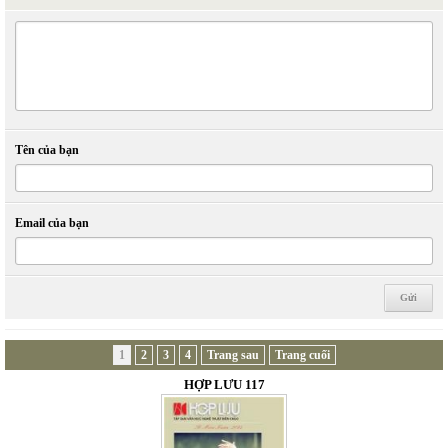
Tên của bạn
Email của bạn
1
2
3
4
Trang sau
Trang cuối
HỢP LƯU 117