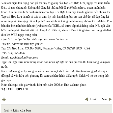
Với tâm niệm tôn trọng độc giả và duy trì giá trị của Tạp Chí Hợp Lưu, ngoại trừ mục Diễn
Đàn, từ nay chúng tôi không thể đăng lại những bài đã phổ biến trên cơ quan ngôn luận
khác. Xin quí văn hữu dành ưu tiên cho Tạp Chí Hợp Lưu một khi đã gởi bài đến chúng tôi.
Tạp chí Hợp Lưu là một tờ báo in định kỳ mỗi hai tháng, bởi sự hạn chế đó, để đáp ứng lại
nhu cầu phổ biến rộng rãi và kịp thời của kỹ thuật thông tin hôm nay, chúng tôi mở thêm Phụ
bản đặc biệt trên báo điện tử (website) của TCHL, sẽ được cập nhật hàng tuần. Nếu qúi văn
hữu muốn phổ biến bài viết trên Hợp Lưu điện tử, xin vui lòng thông báo cho chúng tôi đểờ
đưa lên WEB ngay trong tuần.
Địa chỉ truy cập của Tạp chí Hợp Lưu:
www.hopluu.net
Thư từ , bài vở xin trực tiếp gởi về:
Tạp Chí Hợp Lưu: P.O.Box 9809, Fountain Valley, CA 92728-9809 - USA
Tel: (714) 965-4651
Email:
tapchihopluu@aol.com
Tạp Chí Hợp Lưu luôn mong được đón nhận sự hợp tác của qúi văn thi hữu trong và ngoài
nước.
Năm mới mang lại hy vọng và niềm tin cho một khởi đầu mới. Xin trân trọng gởi đến qúi
độc giả và văn hữu bốn phương lời cảm tạ chân thành đã khuyến khích và hỗ trợ trong thời
gian qua.
Kính chúc quí độc giả,văn thi hữu một năm 2006 an lành và hạnh phúc.
TẠP CHÍ HỢP LƯU
Trước
Sau
Gửi ý kiến của bạn