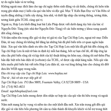
tự do ngôn luận và tư tưởng.
Không ngoài mục đích làm cho tạp chí ngày thêm sinh động và cải thiện, chúng tôi luôn trân
trọng ghi nhận mọi ý kiến của quí văn hữu và độc giả. Mục Ý Kiến Bạn Đọc và Văn Hữu sẽ
tuyển đăng những ý kiến xây dựng, hòa nhã, và thiết lập nhịp cầu tương thông, tương thân,
tương kính giữa TCHL cùng quí vị.
Ngoài ra, Hợp Lưu khởi đăng loạt bài Liệu Pháp được viết dưới dạng tùy bút của bác sĩ
Nguyễn Đức Tùng (tức nhà thơ Nguyễn Đức Tùng) về các hiện tượng y khoa xung quanh
đời sống chúng ta.
Với tâm niệm tôn trọng độc giả và duy trì giá trị của Tạp Chí Hợp Lưu, ngoại trừ mục Diễn
Đàn, từ nay chúng tôi không thể đăng lại những bài đã phổ biến trên cơ quan ngôn luận
khác. Xin quí văn hữu dành ưu tiên cho Tạp Chí Hợp Lưu một khi đã gởi bài đến chúng tôi.
Tạp chí Hợp Lưu là một tờ báo in định kỳ mỗi hai tháng, bởi sự hạn chế đó, để đáp ứng lại
nhu cầu phổ biến rộng rãi và kịp thời của kỹ thuật thông tin hôm nay, chúng tôi mở thêm Phụ
bản đặc biệt trên báo điện tử (website) của TCHL, sẽ được cập nhật hàng tuần. Nếu qúi văn
hữu muốn phổ biến bài viết trên Hợp Lưu điện tử, xin vui lòng thông báo cho chúng tôi đểờ
đưa lên WEB ngay trong tuần.
Địa chỉ truy cập của Tạp chí Hợp Lưu:
www.hopluu.net
Thư từ , bài vở xin trực tiếp gởi về:
Tạp Chí Hợp Lưu: P.O.Box 9809, Fountain Valley, CA 92728-9809 - USA
Tel: (714) 965-4651
Email:
tapchihopluu@aol.com
Tạp Chí Hợp Lưu luôn mong được đón nhận sự hợp tác của qúi văn thi hữu trong và ngoài
nước.
Năm mới mang lại hy vọng và niềm tin cho một khởi đầu mới. Xin trân trọng gởi đến qúi
độc giả và văn hữu bốn phương lời cảm tạ chân thành đã khuyến khích và hỗ trợ trong thời