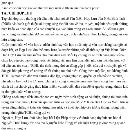
gian qua.
Kính chúc quí độc giả,văn thi hữu một năm 2006 an lành và hạnh phúc.
TẠP CHÍ HỢP LƯU
Tạp chí Hợp Lưu thường bắt đầu một năm với số Tân Niên. Hợp Lưu Tân Niên Bính Tuất
(2006) hân hạnh giới thiệu số lượng sáng tác dồi dào về thơ, truyện, tuỳ bút bên cạnh những
biên khảo và nhận định của các chuyên gia, văn hữu trong và ngoài nước. Vì số trang giới
hạn chúng tôi đành phải dời lại một số bài vở giá trị cho những số báo kế tiếp, mong quí văn
hữu thông cảm.
Cuộc tranh luận về văn học vị nhân sinh hay văn học thuần túy vị văn học chẳng bao giờ có
đoạn kết, và Hợp Lưu khó thể quay lưng lại trước những vấn đề thời sự tại Việt Nam. Diễn
Đàn Hợp Lưu đặc biệt mở ra cho mục đích này. Mỗi kỳ chúng tôi sẽ trích đăng một số bài
chọn lọc của các báo trong nước về những vấn nạn liên quan đến nhu cầu hiện đại hóa, với
lời dẫn của tòa soạn. TCHL tha thiết mong đợi sự đóng góp ý kiến của quí vị chuyên gia và
độc giả bốn phương về những đề tài chúng tôi phổ biến. Cũng thêm một lần, xin khẳng định
TCHL là một diễn đàn văn chương độc lập, không phục vụ quyền lợi của bất cứ cá nhân,
phe nhóm hay một thế lực nào. Chúng tôi cũng không hề nuôi một tham vọng hay mưu cầu
chính trị mà chỉ cố gắng thực hiện nhiệm vụ một diễn đàn của Đệ tứ quyền–trong khuôn khổ
tự do ngôn luận và tư tưởng.
Không ngoài mục đích làm cho tạp chí ngày thêm sinh động và cải thiện, chúng tôi luôn trân
trọng ghi nhận mọi ý kiến của quí văn hữu và độc giả. Mục Ý Kiến Bạn Đọc và Văn Hữu sẽ
tuyển đăng những ý kiến xây dựng, hòa nhã, và thiết lập nhịp cầu tương thông, tương thân,
tương kính giữa TCHL cùng quí vị.
Ngoài ra, Hợp Lưu khởi đăng loạt bài Liệu Pháp được viết dưới dạng tùy bút của bác sĩ
Nguyễn Đức Tùng (tức nhà thơ Nguyễn Đức Tùng) về các hiện tượng y khoa xung quanh
đời sống chúng ta.