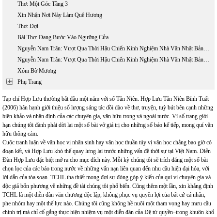
Thơ: Một Góc Tầng 3
Xin Nhận Nơi Này Làm Quê Hương
Thơ: Đợi
Bài Thơ: Đang Bước Vào Ngưỡng Cửa
Nguyễn Nam Trân: Vượt Qua Thời Hậu Chiến Kinh Nghiệm Nhà Văn Nhật Bản Thế Hệ (1945 - 1965) - Phần 1
Nguyễn Nam Trân: Vượt Qua Thời Hậu Chiến Kinh Nghiệm Nhà Văn Nhật Bản Thế Hệ (1945 - 1965) - Phần 2
Xóm Bờ Mương
Phụ Trang
Tạp chí Hợp Lưu thường bắt đầu một năm với số Tân Niên. Hợp Lưu Tân Niên Bính Tuất
(2006) hân hạnh giới thiệu số lượng sáng tác dồi dào về thơ, truyện, tuỳ bút bên cạnh những
biên khảo và nhận định của các chuyên gia, văn hữu trong và ngoài nước. Vì số trang giới
hạn chúng tôi đành phải dời lại một số bài vở giá trị cho những số báo kế tiếp, mong quí văn
hữu thông cảm.
Cuộc tranh luận về văn học vị nhân sinh hay văn học thuần túy vị văn học chẳng bao giờ có
đoạn kết, và Hợp Lưu khó thể quay lưng lại trước những vấn đề thời sự tại Việt Nam. Diễn
Đàn Hợp Lưu đặc biệt mở ra cho mục đích này. Mỗi kỳ chúng tôi sẽ trích đăng một số bài
chọn lọc của các báo trong nước về những vấn nạn liên quan đến nhu cầu hiện đại hóa, với
lời dẫn của tòa soạn. TCHL tha thiết mong đợi sự đóng góp ý kiến của quí vị chuyên gia và
độc giả bốn phương về những đề tài chúng tôi phổ biến. Cũng thêm một lần, xin khẳng định
TCHL là một diễn đàn văn chương độc lập, không phục vụ quyền lợi của bất cứ cá nhân,
phe nhóm hay một thế lực nào. Chúng tôi cũng không hề nuôi một tham vọng hay mưu cầu
chính trị mà chỉ cố gắng thực hiện nhiệm vụ một diễn đàn của Đệ tứ quyền–trong khuôn khổ