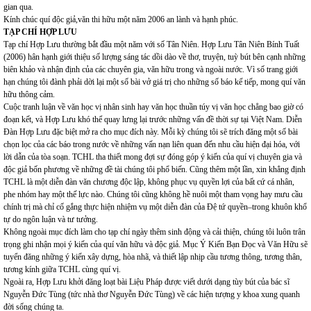
gian qua.
Kính chúc quí độc giả,văn thi hữu một năm 2006 an lành và hạnh phúc.
TẠP CHÍ HỢP LƯU
Tạp chí Hợp Lưu thường bắt đầu một năm với số Tân Niên. Hợp Lưu Tân Niên Bính Tuất
(2006) hân hạnh giới thiệu số lượng sáng tác dồi dào về thơ, truyện, tuỳ bút bên cạnh những
biên khảo và nhận định của các chuyên gia, văn hữu trong và ngoài nước. Vì số trang giới
hạn chúng tôi đành phải dời lại một số bài vở giá trị cho những số báo kế tiếp, mong quí văn
hữu thông cảm.
Cuộc tranh luận về văn học vị nhân sinh hay văn học thuần túy vị văn học chẳng bao giờ có
đoạn kết, và Hợp Lưu khó thể quay lưng lại trước những vấn đề thời sự tại Việt Nam. Diễn
Đàn Hợp Lưu đặc biệt mở ra cho mục đích này. Mỗi kỳ chúng tôi sẽ trích đăng một số bài
chọn lọc của các báo trong nước về những vấn nạn liên quan đến nhu cầu hiện đại hóa, với
lời dẫn của tòa soạn. TCHL tha thiết mong đợi sự đóng góp ý kiến của quí vị chuyên gia và
độc giả bốn phương về những đề tài chúng tôi phổ biến. Cũng thêm một lần, xin khẳng định
TCHL là một diễn đàn văn chương độc lập, không phục vụ quyền lợi của bất cứ cá nhân,
phe nhóm hay một thế lực nào. Chúng tôi cũng không hề nuôi một tham vọng hay mưu cầu
chính trị mà chỉ cố gắng thực hiện nhiệm vụ một diễn đàn của Đệ tứ quyền–trong khuôn khổ
tự do ngôn luận và tư tưởng.
Không ngoài mục đích làm cho tạp chí ngày thêm sinh động và cải thiện, chúng tôi luôn trân
trọng ghi nhận mọi ý kiến của quí văn hữu và độc giả. Mục Ý Kiến Bạn Đọc và Văn Hữu sẽ
tuyển đăng những ý kiến xây dựng, hòa nhã, và thiết lập nhịp cầu tương thông, tương thân,
tương kính giữa TCHL cùng quí vị.
Ngoài ra, Hợp Lưu khởi đăng loạt bài Liệu Pháp được viết dưới dạng tùy bút của bác sĩ
Nguyễn Đức Tùng (tức nhà thơ Nguyễn Đức Tùng) về các hiện tượng y khoa xung quanh
đời sống chúng ta.