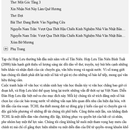
Thơ: Một Góc Tầng 3
Xin Nhận Nơi Này Làm Quê Hương
Thơ: Đợi
Bài Thơ: Đang Bước Vào Ngưỡng Cửa
Nguyễn Nam Trân: Vượt Qua Thời Hậu Chiến Kinh Nghiệm Nhà Văn Nhật Bản Thế Hệ (1945 - 1965) - Phần 1
Nguyễn Nam Trân: Vượt Qua Thời Hậu Chiến Kinh Nghiệm Nhà Văn Nhật Bản Thế Hệ (1945 - 1965) - Phần 2
Xóm Bờ Mương
Phụ Trang
Tạp chí Hợp Lưu thường bắt đầu một năm với số Tân Niên. Hợp Lưu Tân Niên Bính Tuất
(2006) hân hạnh giới thiệu số lượng sáng tác dồi dào về thơ, truyện, tuỳ bút bên cạnh những
biên khảo và nhận định của các chuyên gia, văn hữu trong và ngoài nước. Vì số trang giới
hạn chúng tôi đành phải dời lại một số bài vở giá trị cho những số báo kế tiếp, mong quí văn
hữu thông cảm.
Cuộc tranh luận về văn học vị nhân sinh hay văn học thuần túy vị văn học chẳng bao giờ có
đoạn kết, và Hợp Lưu khó thể quay lưng lại trước những vấn đề thời sự tại Việt Nam. Diễn
Đàn Hợp Lưu đặc biệt mở ra cho mục đích này. Mỗi kỳ chúng tôi sẽ trích đăng một số bài
chọn lọc của các báo trong nước về những vấn nạn liên quan đến nhu cầu hiện đại hóa, với
lời dẫn của tòa soạn. TCHL tha thiết mong đợi sự đóng góp ý kiến của quí vị chuyên gia và
độc giả bốn phương về những đề tài chúng tôi phổ biến. Cũng thêm một lần, xin khẳng định
TCHL là một diễn đàn văn chương độc lập, không phục vụ quyền lợi của bất cứ cá nhân,
phe nhóm hay một thế lực nào. Chúng tôi cũng không hề nuôi một tham vọng hay mưu cầu
chính trị mà chỉ cố gắng thực hiện nhiệm vụ một diễn đàn của Đệ tứ quyền–trong khuôn khổ