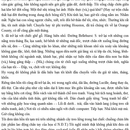
cảm giác giông, bão không nguôi nện gót giầy giận dữ, dưới thấp. Tôi sống chập chờn giữa
hai khe hở đời sống. Một thứ nhị trùng hư ảnh: Hiện thực (và,) quá khứ? (Hay sự trộn chấu
thất bại đời thường trong dung dịch bóng tối?) Khi tỉnh lại, bao giờ tôi cũng nằm im. Nhắm
mắt. Nghe hai con sông ngược chiều, xiết, trôi đôi bờ thân thể tôi, rêm, nhức. Thường khi rất
lâu, tôi mới nhận biết: Chuyến bay từ phi trường Houston, đã trả chúng tôi về lại Orange
County, có dễ cũng gần một tháng.
S. đã trở lại với chiếc ghế gỗ. Hàng hiên nhỏ. Đường Bellehurst. S. trở lại với những con
nắng trưa tháng Ba, lụa xanh, hớ hênh từ những mái dốc, trượt chân rớt xuống lòng đường
nền nã, đen - - Cùng những trận ho khan, như những mũi khoan nhỏ xíu xoáy sâu khoảng
không gian đặc, khô, tĩnh lặng. Những ngọn dừa nước già làng xù xì lớp da chì, bủng, lênh-
bênh không chỉ ngoảnh mặt, khinh bạc, phủ nhận sự hiện diện của đám dừa non ba thân
(và,) hàng găng thấp - - (Mà,) chúng còn từ chối ngó xuống những trượt chân tình, nghĩa
của bạn tôi - - Đập, va, chới với vực không đáy.
Hy vọng đó không phải là dấu hiệu bạn tôi khởi đầu chuyến viễn du giã từ năm, tháng,
khốn.
Riêng tâm hồn tôi cũng đã trở lại ẩn, trú trong ngôi nhà, dài lâu, đường Lucille, đang thay da,
đổi thịt. Căn nhà phụ như cây nấm dại lì lợm mọc lên giữa khoảng sân sau, được nhiều bàn
tay bằng hữu cơi rộng. Bốn vách ván trở thành chỗ treo tranh. Vung bút tích tung hoành, thơ,
văn của khá nhiều tình thân, giờ không dấu vết. Dàn chanh giấy từng "long tranh hổ đấu"
với những giây hoa vàng quanh năm - - Lối đi dưới... trái, dẫn vào hành lang (cũng treo rất
nhiều tranh, ảnh.) Nơi tôi có nhiều năm ngồi với chiếc computer. Tiếp bạn. Nhả khói mịt mù.
Giờ cũng không còn.
Tôi đem tâm hồn tôi tạm trú trên những nhánh cây treo lửng trong hai chiếc chuồng chim lớn
(tác phẩm lao động chân tay của họa sĩ N.Đ.T.) Tôi nghĩ mình thật không phải khi đưa cái
mặt lơ láo bậm trợn hù dọa đám chim cockatail (vốn đã nhân mãn,) bắt chúng nhường đất