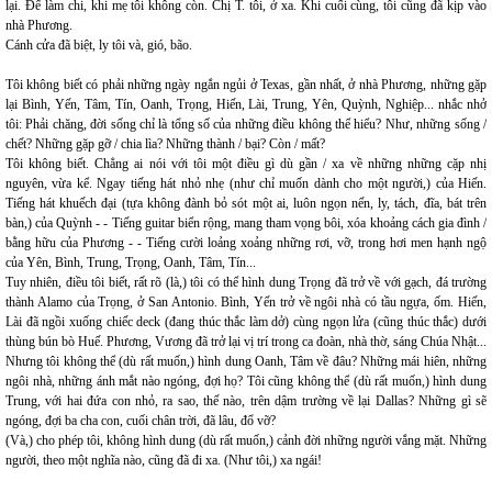
lại. Để làm chi, khi mẹ tôi không còn. Chị T. tôi, ở xa. Khi cuối cùng, tôi cũng đã kịp vào
nhà Phương.
Cánh cửa đã biệt, ly tôi và, gió, bão.
Tôi không biết có phải những ngày ngắn ngủi ở Texas, gần nhất, ở nhà Phương, những gặp
lại Bình, Yến, Tâm, Tín, Oanh, Trọng, Hiến, Lài, Trung, Yên, Quỳnh, Nghiệp... nhắc nhở
tôi: Phải chăng, đời sống chỉ là tổng số của những điều không thể hiểu? Như, những sống /
chết? Những gặp gỡ / chia lìa? Những thành / bại? Còn / mất?
Tôi không biết. Chẳng ai nói với tôi một điều gì dù gần / xa về những những cặp nhị
nguyên, vừa kể. Ngay tiếng hát nhỏ nhẹ (như chỉ muốn dành cho một người,) của Hiến.
Tiếng hát khuếch đại (tựa không đành bỏ sót một ai, luôn ngọn nến, ly, tách, đĩa, bát trên
bàn,) của Quỳnh - - Tiếng guitar biển rộng, mang tham vọng bôi, xóa khoảng cách gia đình /
bằng hữu của Phương - - Tiếng cười loảng xoảng những rơi, vỡ, trong hơi men hạnh ngộ
của Yên, Bình, Trung, Trọng, Oanh, Tâm, Tín...
Tuy nhiên, điều tôi biết, rất rõ (là,) tôi có thể hình dung Trọng đã trở về với gạch, đá trường
thành Alamo của Trọng, ở San Antonio. Bình, Yến trở về ngôi nhà có tầu ngựa, ốm. Hiến,
Lài đã ngồi xuống chiếc deck (đang thúc thắc làm dở) cùng ngọn lửa (cũng thúc thắc) dưới
thùng bún bò Huế. Phương, Vương đã trở lại vị trí trong ca đoàn, nhà thờ, sáng Chúa Nhật...
Nhưng tôi không thể (dù rất muốn,) hình dung Oanh, Tâm về đâu? Những mái hiên, những
ngôi nhà, những ánh mắt nào ngóng, đợi họ? Tôi cũng không thể (dù rất muốn,) hình dung
Trung, với hai đứa con nhỏ, ra sao, thế nào, trên dậm trường về lại Dallas? Những gì sẽ
ngóng, đợi ba cha con, cuối chân trời, đã lâu, đổ vỡ?
(Và,) cho phép tôi, không hình dung (dù rất muốn,) cảnh đời những người vắng mặt. Những
người, theo một nghĩa nào, cũng đã đi xa. (Như tôi,) xa ngái!