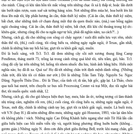
cho mình. Cũng có khi tâm hồn tôi mắc võng trên những chạc ổi xá lị thấp tè, hoặc lẩn dưới
tán bưởi nậm rượu, sum xuê sát tường hàng xóm. Nơi những đêm mùa hè, hoa bưởi lén lút
thoa lên mặt tôi, lớp phấn hương ân cần, thân thiết kỷ niệm. (Cái ân cần, thân thiết kỷ niệm,
bất chợt, như những tình cờ chạm đụng một thịt da quen thuộc nào, (mà,) sao bỗng ngậm
ngùi choáng váng. Cái ân cần, thân thiết kỷ niệm, bất chợt, đôi khi chỉ thoảng trong ký-ức-
khứu-giác, nhưng cũng đủ cho ta ngẩn ngơ tự hỏi, phải đã nghìn năm, xa cách?!...)
Nhưng, cách gì, dù cho những con sông có chảy ngược / xuôi đôi miền lưu vực rêm, nhức
thân thể tôi, (thì,) cuối cùng, tôi cũng hiểu ra, những ngày ngắn ngủi, ở Texas, gần nhất,
chính là những bàn tay hối hả lay, giựt tôi ra khỏi giấc ngủ, muộn.
Đó là buổi sáng, với Tr3. Tr3. đã đem những cây sồi nứt xương thung lũng Camp
Pendleton, tháng mười 75; trồng lại trong cánh rừng quá khứ tôi, tiêu trầm, gió, bão. Tr3.
cũng đã cấy lại trên những bờ, luống tôi nhem nhuốc đìu hiu, hình ảnh bằng hữu. Hiểu một
nghĩa nào, họ đã đi xa. Quá xa! Họ đã tới những chân trời định mệnh dành riêng. (Những
chân trời, đôi khi tôi có thầm mơ ước.) Đó là những Trần Tam Tiệp. Nguyên Sa. Ngọc
Dũng. Nguyễn Thừa Dzu... Đó là Thục, của tình cờ, di tản, bật gốc, gặp lại. Là Thảo, chưa
qua tuổi hai mươi, trên chuyến xe bus nối Processing Center và trại Một, đọc tôi nghe bài
thơ, tôi muốn quên: sinh nhật, 12.
Nhưng, cách gì, dù cho gió khuya hiện thực hay, mưa, bão ẩn ức, tưởng tượng có làm thành
nhị trùng cảm, nghiệm rối ren, (thì,) cuối cùng, tôi cũng hiểu ra, những ngày ngắn ngủi, ở
Texas, mới đây, chính là những cánh tay lay, giựt tôi ra khỏi giấc ngủ, muộn. Là buổi trưa,
với V.N (hay H.) đã ném những đêm mưa, những ngày gió Houston, 1993, vào lại tâm hồn
tôi không phên / vách. Những ngày Cao Đông Khánh hiên ngang như một Từ Hải lấn cấn
giữa biểu hiện cao bồi miền viễn tây và, người hùng phương đông huỡn huỡn (không...
gươm giáo.) Những ngày N. đem cơn điên phơi giữa đường Bell; trước khi mang chăn, gối