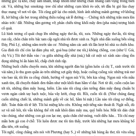
những gốc rạ khô, cháy lam nham, nhấp nhổm như những chân nhang cắm vụng trong biển
cát. Và, những bụi smoking- tree chỉ như những cụm khói èo uột, tét đầu bị gió lùa chạy
thục mạng về nơi vô tận. Tôi cũng giữ lại cho mình, hình ảnh những mảnh gương vỡ khổng
lồ, hờ hững cẩn bẹt trong những thửa ruộng sát lề đường - - Chứng tích những trận mưa lộn
nhào trời / đất. Những tấm gương vỡ, phản chiếu từng khối mây đen (pha máu) tượng hình
cổ quái.
Lũ hình tượng cổ quái chụp lên những ngày thơ ấu, tôi, xưa. Những ngày thơ ấu, tôi từng
run rẩy, chôn chân trên bậc tam cấp ngôi nhà tôi được sinh ra. Ngôi nhà dẫn xuống bến sông
Đáy, Phủ Lý, những năm trước tản cư. Những năm các anh tôi lần lượt bỏ nhà ra chiến khu.
Gia đình tôi chỉ còn lại đám phụ nữ, goá buạ (như mẹ tôi,) không chồng, con (như U Già,
chị Vú.) Tôi thờ thẫn vào / ra giữa những dẫy nhà (mà,) bất cứ một xó xỉnh nào cũng tồn
đọng những bí ẩn hàm hồ, chấp chới rình rập.
Những buổi chiều chuyển mưa, khi những người đàn bà (gồm luôn cả chị T., sinh trước tôi
vài năm,) lo thu gom quần áo trên những sợi giây thép, hoặc cuống cuồng xúc những trái mơ
vào bao tải, tôi lẻn ra cổng chính, hướng về ngọn núi Vôi, bên kia sông. Ngọn núi vốn mầu
xanh tím, đã chuyển thành đen thẫm như một khối than hầm vĩ đại. Nơi từ đó, cuồn cuộn lao
tới tôi, những đám mây hung, hiểm. Lần nào tôi cũng cảm tưởng đám mây đang chuẩn bị
vươn ngàn cánh tay bạch tuộc, bủa vây lưới, chụp tôi. Rồi, cuốn tôi đi. (Như chúng đang
cuốn những chiếc lá, những mảnh giấy về các hố, hầm bí mật.) Lần nào tôi cũng sợ điếng,
điếc. Toàn thân tôi tê liệt. Tôi há miệng kêu cứu. Không một tiếng nào thoát đi. Ngặt nỗi, dù
sợ vã mồ hôi, tôi vẫn không thể rời mắt khỏi đám mây ma, quỷ biến hóa. Mắt tôi dán chặt
vào chúng, như những con gà con lạc mẹ, quíu chân chờ móng, vuốt diều hâu... Tôi chỉ may
mắn hơn gà con ở chỗ: Tôi luôn được mẹ tôi tìm thấy, trước khi những hạt mưa khủng bố
đầu tiên, rớt xuống.
Tôi nghĩ, cũng chẳng nên nói với Phương (hay S.,) về những hãi hùng ấu thơ, tôi vừa sống