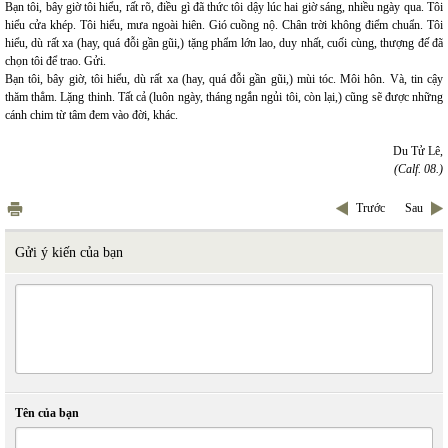
Bạn tôi, bây giờ tôi hiểu, rất rõ, điều gì đã thức tôi dậy lúc hai giờ sáng, nhiều ngày qua. Tôi
hiểu cửa khép. Tôi hiểu, mưa ngoài hiên. Gió cuồng nộ. Chân trời không điểm chuẩn. Tôi
hiểu, dù rất xa (hay, quá đỗi gần gũi,) tặng phẩm lớn lao, duy nhất, cuối cùng, thượng đế đã
chọn tôi để trao. Gửi.
Bạn tôi, bây giờ, tôi hiểu, dù rất xa (hay, quá đỗi gần gũi,) mùi tóc. Môi hôn. Và, tin cậy
thăm thẳm. Lặng thinh. Tất cả (luôn ngày, tháng ngắn ngủi tôi, còn lại,) cũng sẽ được những
cánh chim từ tâm đem vào đời, khác.
Du Tử Lê,
(Calf. 08.)
Trước
Sau
Gửi ý kiến của bạn
Tên của bạn