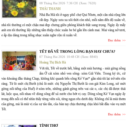
08 Tháng Hai 2026
7:36 CH
(Xem: 7620)
THÁI THANH
Nhà Ba Má tôi ở ngay phố chợ Qui Nhơn, một căn nhà rộng lớn
rất đẹp. Ngày xưa xa xôi thời còn nhỏ, mỗi năm đến độ xuân về,
nhà tôi thường có một chậu mai đẹp chưng giữa phòng khách thật sang trọng. Ngày ấy mấy
anh em tôi thường lấy những tấm thiệp chúc xuân be bé gắn lên cành mai. Mai vàng nở tươi,
e ấp dịu dàng trong tiếng nhạc xuân nghe rộn rã xuân về.
Đọc thêm
TẾT ĐÃ VỀ TRONG LÒNG BẠN HAY CHƯA?
07 Tháng Hai 2026
10:48 CH
(Xem: 8840)
Hoàng Thị Bích Hà
Với tôi, Tết về trước hết, bằng một mùi hương - mùi gừng nồng
ấm Ở cái xóm nhỏ ven sông- xóm Giã Viên. Trong ký ức, cứ
vào khoảng đầu tháng Chạp, không khí quanh bến sông Kẻ Vạn* gần nhà tôi lại trở nên rộn
ràng. Từ lò mứt chị Bưởi (chủ lò mứt: chị Nguyễn Thị Bưởi là con gái Kim Long, xứ mứt
gừng nổi tiếng của Huế) ở xóm trên, những gánh gừng trên vai các o, các chị đã được thái
lát, luộc qua, nối nhau về dòng sông để xả nước cho bớt vị cay. Dòng sông Kẻ Vạn ngày ấy
trong đến nỗi có thể nhìn thấy từng viên sỏi, từng ngọn rêu dưới đáy. Không chỉ là mùi thơm
của gừng, mà là mùi vị của sự tảo tần, của bàn tay chịu thương chịu khó bắt đầu vào vụ mứt
Tết.
Đọc thêm
TÌNH THƠ