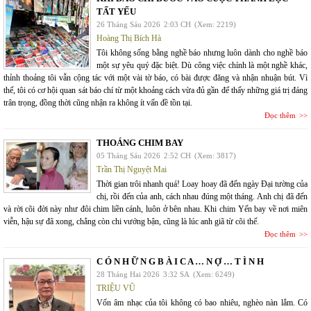
TẤT YẾU
26 Tháng Sáu 2026
2:03 CH
(Xem: 2219)
Hoàng Thị Bích Hà
Tôi không sống bằng nghề báo nhưng luôn dành cho nghề báo
một sự yêu quý đặc biệt. Dù công việc chính là một nghề khác,
thỉnh thoảng tôi vẫn cộng tác với một vài tờ báo, có bài được đăng và nhận nhuận bút. Vì
thế, tôi có cơ hội quan sát báo chí từ một khoảng cách vừa đủ gần để thấy những giá trị đáng
trân trọng, đồng thời cũng nhận ra không ít vấn đề tồn tại.
Đọc thêm
THOÁNG CHIM BAY
05 Tháng Sáu 2026
2:52 CH
(Xem: 3817)
Trần Thị Nguyệt Mai
Thời gian trôi nhanh quá! Loay hoay đã đến ngày Đại tường của
chị, rồi đến của anh, cách nhau đúng một tháng. Anh chị đã đến
và rời cõi đời này như đôi chim liền cánh, luôn ở bên nhau. Khi chim Yến bay về nơi miên
viễn, hậu sự đã xong, chẳng còn chi vướng bận, cũng là lúc anh giã từ cõi thế.
Đọc thêm
C Ó N H Ữ N G B À I C A … N Ợ … T Ì N H
28 Tháng Hai 2026
3:32 SA
(Xem: 6249)
TRIỆU VŨ
Vốn âm nhạc của tôi không có bao nhiêu, nghèo nàn lắm. Có