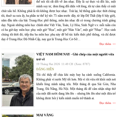
thể nói tôi rất dốt về âm nhạc. Đây là sự thực và đôi lúc, một
mình suy tư, đem lòng đối diện với lòng, tôi tự cảm thấy có một
chút xấu hổ. Không phải là tôi không được học nhạc. Trái lại, hệ thống giáo dục thời chúng
tôi, thuở xa xưa ấy, ba phần tư thế kỷ tức 75 năm trước đây, từ lớp Đệ Thất (lớp 6 bây giờ),
năm đầu tiên của bậc Trung-Học phổ thông, môn âm nhạc đã có trong chương trình giảng
dạy. Ngoài những môn học chính như Việt Văn, Toán, Lý Hóa, Sinh Ngữ v.v. mỗi tuần còn
có ba giờ dạy môn học phụ: một giờ “Họa”, một giờ “Hán Văn”, một giờ “Nhạc”. Học sinh
chúng tôi thời đó, tiếp thu ba môn học phụ này để bổ túc kiến thức phổ thông, và chỉ được
dạy ở Trung-Học Đệ-Nhất-Cấp, nay gọi là Trung-Học Cơ-Sở…
Đọc thêm
VIỆT NAM HÔM NAY - Ghi chép của một người vừa
trở về
19 Tháng Hai 2026
11:49 CH
(Xem: 8787)
ĐẶNG HIỀN
Tôi chỉ thấy dễ chịu khi máy bay hạ cánh xuống California.
Không phải vì nước Mỹ tốt hơn. Mà vì tôi vừa rời khỏi một nơi
khiến lòng mình nặng trĩu. Một tháng đi qua Sài Gòn, Nha
Trang, Đà Nẵng, Hà Nội. Một tháng đủ để cảm nhận nhịp thở
của một đất nước đang lớn lên – nhưng lớn lên như một đứa trẻ
không được hỏi ý kiến mình muốn trở thành ai.
Đọc thêm
MAI VÀNG