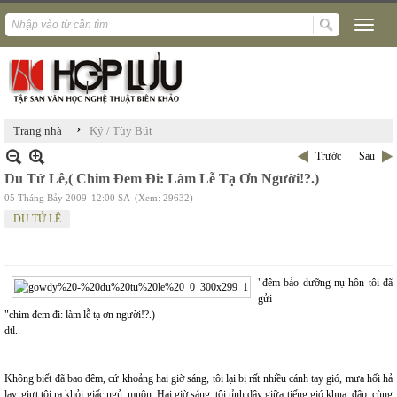
›
Trang nhà
Ký / Tùy Bút
Trước
Sau
Du Tử Lê,( Chim Đem Đi: Làm Lễ Tạ Ơn Người!?.)
05 Tháng Bảy 2009
12:00 SA
(Xem: 29632)
DU TỬ LÊ
"đêm bảo dưỡng nụ hôn tôi đã
gửi - -
"chim đem đi: làm lễ tạ ơn người!?.)
dtl.
Không biết đã bao đêm, cứ khoảng hai giờ sáng, tôi lại bị rất nhiều cánh tay gió, mưa hối hả
lay, giựt tôi ra khỏi giấc ngủ, muộn. Hai giờ sáng, tôi tỉnh dậy giữa tiếng gió khua, đập, cùng