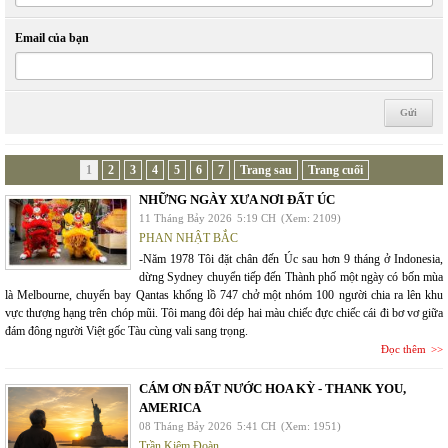
Email của bạn
1
2
3
4
5
6
7
Trang sau
Trang cuối
NHỮNG NGÀY XƯA NƠI ĐẤT ÚC
11 Tháng Bảy 2026
5:19 CH
(Xem: 2109)
PHAN NHẬT BẮC
-Năm 1978 Tôi đặt chân đến Úc sau hơn 9 tháng ở Indonesia,
dừng Sydney chuyển tiếp đến Thành phố một ngày có bốn mùa
là Melbourne, chuyến bay Qantas khổng lồ 747 chở một nhóm 100 người chia ra lên khu
vực thượng hạng trên chóp mũi. Tôi mang đôi dép hai màu chiếc đực chiếc cái đi bơ vơ giữa
đám đông người Việt gốc Tàu cùng vali sang trọng.
Đọc thêm
CÁM ƠN ĐẤT NƯỚC HOA KỲ - THANK YOU,
AMERICA
08 Tháng Bảy 2026
5:41 CH
(Xem: 1951)
Trần Kiêm Đoàn