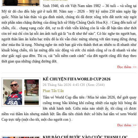
Sinh 1946, tôi rời Việt Nam năm 1982 – 36 tuổi – và sống tại
Mỹ từ đó cho đến bây giờ ở tuổi 80. Năm nay – 2026 – Mỹ kỷ niệm 250 năm ngày lập
quốc. Nhìn lại bản thân và gia đình mình, chúng tôi đã được sống trên đất nước này ngót
một phần năm chặng đường của dòng lịch sử Hiệp Chủng Quốc Hoa Kỳ. / Càng đến tuổi xế
chiều, rồi... chạng vạng cuộc đời, sự ra đi vĩnh viễn không còn là vấn đề bận tâm như thời
còn trẻ mà chỉ còn lại nỗi ám ảnh tuổi già là “ra đi như thế nào”. Có lúc nghe tin người bạn,
người thân làm ăn kiếm bạc triệu đô la tôi vẫn chúc mừng nhưng với tâm trạng dửng dưng
như mùa thu lá rụng. Nhưng nghe tin một bạn già vừa thảnh thơi an nhiên ra đi nhanh như
khuất bóng chiều, tôi lại mừng đến xúc động và ước chi mình cũng sẽ ra đi nhanh và nhẹ
như giấc ngủ qua đêm. Thì ra, cái “nỗi niềm canh cánh” của đời người cũng đổi thay theo
thời gian qua những chặng đường đời.
Đọc thêm
KỂ CHUYỆN FIFA WORLD CUP 2026
26 Tháng Sáu 2026
4:45 CH
(Xem: 2544)
Phan Tấn Uẩn
Tấm vé World Cup đầu tiên / Mùa hè năm 2026, thế giới quay
cuồng trong bầu không khí cuồng nhiệt của ngày hội bóng đá
lớn nhất hành tinh. Giữa mùa náo nhiệt ấy, tôi cũng có được
niềm vui thầm kín nhưng mãnh liệt: lần đầu tiên chính thức sở hữu hai tấm vé xem World
Cup trực tiếp (một cho tôi, một cho người con ) .
Đọc thêm
KHI BÁO CHÍ BƯỚC VÀO CUỘC THANH LỌC