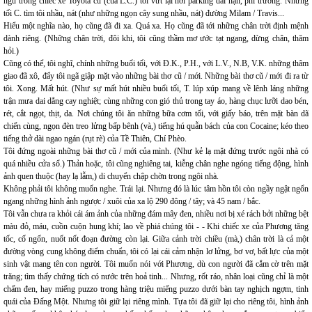
ngủ trong chiếc xe Toyota cũ (của L.C.) tôi vứt lại nơi parking dài hạn, phi trường. Những
tối C. tìm tôi nhầu, nát (như những ngọn cây sung nhầu, nát) đường Milam / Travis...
Hiểu một nghĩa nào, họ cũng đã đi xa. Quá xa. Họ cũng đã tới những chân trời định mệnh
dành riêng. (Những chân trời, đôi khi, tôi cũng thầm mơ ước tạt ngang, dừng chân, thăm
hỏi.)
Cũng có thể, tôi nghĩ, chính những buổi tối, với Đ.K., P.H., với L.V., N.B, V.K. những thâm
giao đã xô, đẩy tôi ngã giập mặt vào những bài thơ cũ / mới. Những bài thơ cũ / mới đi ra từ
tôi. Xong. Mất hút. (Như sự mất hút nhiều buổi tối, T. lúp xúp mang về lênh láng những
trận mưa dai dẳng cay nghiệt; cùng những con gió thủ trong tay áo, hàng chục lưỡi dao bén,
rét, cắt ngọt, thịt, da. Nơi chúng tôi ăn những bữa cơm tối, với giấy báo, trên mặt bàn dã
chiến cùng, ngọn đèn treo lửng bấp bênh (và,) tiếng hú quẫn bách của con Cocaine; kéo theo
tiếng thở dài ngao ngán (rụt rè) của Tề Thiên, Chí Phèo.
Tôi đứng ngoài những bài thơ cũ / mới của mình. (Như kẻ lạ mặt đứng trước ngôi nhà có
quá nhiều cửa sổ.) Thản hoặc, tôi cũng nghiêng tai, kiễng chân nghe ngóng tiếng động, hình
ảnh quen thuộc (hay lạ lẫm,) di chuyển chập chờn trong ngôi nhà.
Không phải tôi không muốn nghe. Trái lại. Nhưng đó là lúc tâm hồn tôi còn ngầy ngật ngổn
ngang những hình ảnh ngược / xuôi của xa lộ 290 đông / tây; và 45 nam / bắc.
Tôi vẫn chưa ra khỏi cái ám ảnh của những đám mây đen, nhiều nơi bị xé rách bởi những bệt
màu đỏ, máu, cuồn cuộn hung khí; lao về phiá chúng tôi - - Khi chiếc xe của Phương tăng
tốc, cố ngốn, nuốt nốt đoạn đường còn lại. Giữa cảnh trời chiều (mà,) chân trời là cả một
đường vòng cung không điểm chuẩn, tôi có lại cái cảm nhận lơ lửng, bơ vơ, bất lực của một
sinh vật mang tên con người. Tôi muốn nói với Phương, dù con người đã cắm cờ trên mặt
trăng; tìm thấy chứng tích có nước trên hoả tinh... Nhưng, rốt ráo, nhân loại cũng chỉ là một
chấm đen, hay miếng puzzo trong hàng triệu miếng puzzo dưới bàn tay nghịch ngợm, tinh
quái của Đấng Một. Nhưng tôi giữ lại riêng mình. Tựa tôi đã giữ lại cho riêng tôi, hình ảnh