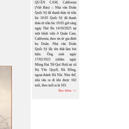
QUẬN CAM, California
(Việt Báo) -- Nhà văn Doãn
Quốc Sỹ đã thanh thản từ trần
lúc 10:05 Quốc Sỹ đã thanh
thản từ trần lúc 10:05 giờ sáng
ngày Thứ Ba 14/10/2025 tại
một bệnh viện ở Quận Cam,
California, theo tin từ gia đình
họ Doãn. Nhà văn Doãn
Quốc Sỹ lấy tên thật làm bút
hiệu. Ông sinh ngày
17/02/1923 (nhằm ngày
Mùng Hai Tết Quí Hợi) tại xã
Hạ Yên Quyết, Hà Đông,
ngoại thành Hà Nội. Như thế,
nhà văn ra đi khi được 102
tuổi, theo tuổi ta là 103.
Đọc thêm