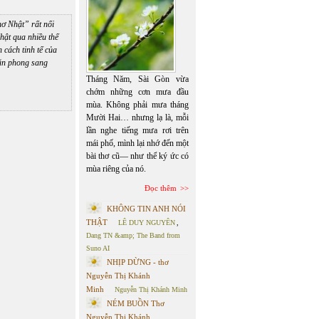
ơ Nhật” rất nổi
Nhật qua nhiều thế
 cách tinh tế của
văn phong sang
Tháng Năm, Sài Gòn vừa
chớm những cơn mưa đầu
mùa. Không phải mưa tháng
Mười Hai… nhưng lạ là, mỗi
lần nghe tiếng mưa rơi trên
mái phố, mình lại nhớ đến một
bài thơ cũ— như thể ký ức có
mùa riêng của nó.
Đọc thêm
KHÔNG TIN ANH NÓI
THẬT
LÊ DUY NGUYÊN
,
Dang TN &amp; The Band from
Suno AI
NHỊP DỪNG - thơ
Nguyễn Thị Khánh
Minh
Nguyễn Thị Khánh Minh
NÉM BUỒN Thơ
Nguyễn Thị Khánh