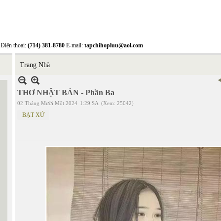
Điện thoại:
(714) 381-8780
E-mail:
tapchihopluu@aol.com
Trang Nhà
THƠ NHẬT BẢN - Phần Ba
02 Tháng Mười Một 2024
1:29 SA
(Xem: 25042)
BẠT XỨ