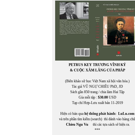
Phạm Mạnh Hào chuyển ngữ
PHẠM NGỌC CẢNH NAM
PHẠM NGỌC LƯƠNG
Phạm Phú Cường (chuyển ngữ)
Phạm Phương
PHẠM QUANG TRUNG
PHẠM QUỐC BẢO
PHẠM QUYÊN CHI
PHẠM THANH NGHIÊN
Phạm Thị Ngọc
PHẠM TRỌNG LUẬT
PETRUS KEY TRƯƠNG VĨNH KÝ
Phạm Tử Văn
& CUỘC XÂM LĂNG CỦA PHÁP
PHẠM TUYỀN
Phạm Vĩnh Cư
(Biên khảo sử học Việt Nam xã hội văn hóa.)
PHẠM VŨ THỊNH
Tác giả VŨ NGỰ CHIÊU PhD, JD
PHẠM VŨ THỊNH chuyển ngữ
Sách gần 850 trang / chia làm Hai Tập
Phạm Xuân Hy
Gía mỗi tập :
$30.00
USD
Phạm Xuân Hy chuyển ngữ
Tạp chí Hợp-Lưu xuất bản 11-2019
PHẠM XUÂN NGUYÊN
PHAN CHÍNH
Hiện có bán qua
hệ thống phát hành:
LuLu.com
Phan Hồng Giang
và trên phần tìm kiếm (search) thì đánh vào hàng ch
Phan Huyền Thư
Chieu Ngu Vu
thì các tựa sách sẽ hiện ra.
PHAN NHẬT BẮC
***
PHAN NHẬT NAM