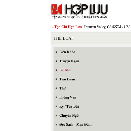
- Tạp Chí Hợp Lưu
Fountain Valley,
CA 92708
- USA
THỂ LOẠI
Biên Khảo
Truyện Ngắn
Bài Mới
Tiểu Luận
Thơ
Phỏng Vấn
Ký / Tùy Bút
Chuyển Ngữ
Đọc Sách - Mạn Đàm