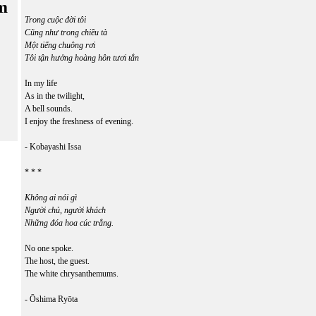
m
Trong cuộc đời tôi
Cũng như trong chiều tà
Một tiếng chuông rơi
Tôi tận hưởng hoàng hôn tươi tắn
In my life
As in the twilight,
A bell sounds.
I enjoy the freshness of evening.
- Kobayashi Issa
* * *
Không ai nói gì
Người chủ, người khách
Những đóa hoa cúc trắng.
No one spoke.
The host, the guest.
The white chrysanthemums.
- Ōshima Ryōta