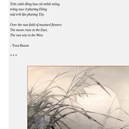
Trên cánh đồng hoa cải mênh mông
trăng mọc ở phương Đông
mặt trời lặn phương Tây.
Over the vast field of mustard flowers
The moon rises in the East,
The sun sets in the West.
- Yosa Buson
* * *