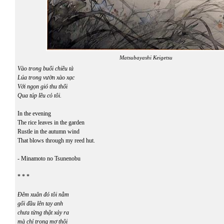
Matsubayashi Keigetsu
Vào trong buổi chiều tà
Lúa trong vườn xào xạc
Với ngọn gió thu thổi
Qua túp lều cỏ tôi.
In the evening
The rice leaves in the garden
Rustle in the autumn wind
That blows through my reed hut.
- Minamoto no Tsunenobu
* * *
Đêm xuân đó tôi nằm
gối đầu lên tay anh
chưa từng thật xảy ra
mà chỉ trong mơ thôi