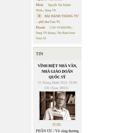
Minh
Nguyễn Thị Khánh
Minh
,
Dang TN
BÀI HÀNH THÁNG TƯ
– phổ thơ Cao Vị
Khanh
CAO VỊ KHANH
,
Dang TN &amp; The Band from
Suno AI
TIN
VĨNH BIỆT NHÀ VĂN,
NHÀ GIÁO DOÃN
QUỐC SỸ
31 Tháng Mười 2025
10:09
CH
(Xem: 8855)
TCHL
PHÂN ƯU / Vô cùng thương