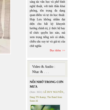
sáng tác văn học và phê bình
nghệ thuật, với tinh thần khai
phóng, tôn trọng đa dạng
quan điểm và tự do học thuật.
Hợp Lưu không nhằm đại
diện cho bất kỳ khuynh
hướng chính trị, ý thức hệ hay
tổ chức quyền lực nào, mà
xem trọng tiếng nói cá nhân,
chiều sâu suy tư và giá trị của
chữ nghĩa
Đọc thêm
Video & Audio :
Nhạc & . . .
NỖI NHỚ TRONG CƠN
MƯA
(Xem: 3651)
LÊ DUY NGUYÊN
,
Dang TN &amp; The Band from
Suno AI