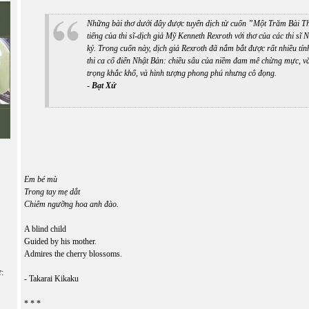
Những bài thơ dưới đây được tuyển dịch từ cuốn ”Một Trăm Bài Th
tiếng của thi sĩ-dịch giả Mỹ Kenneth Rexroth với thơ của các thi sĩ 
kỷ. Trong cuốn này, dịch giả Rexroth đã nắm bắt được rất nhiều tính
thi ca cổ điển Nhật Bản: chiều sâu của niềm đam mê chừng mực, 
trọng khắc khổ, và hình tượng phong phú nhưng cô đọng.
-
Bạt Xứ
Em bé mù
Trong tay mẹ dắt
Chiêm ngưỡng hoa anh đào.
A blind child
Guided by his mother.
Admires the cherry blossoms.
ữ:
- Takarai Kikaku
* * *