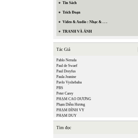
Tin Sách
Trích Đoạn
Video & Audio : Nhạc & . . .
TRANH VÀ ẢNH
Tác Giả
Pablo Neruda
Paul de Swaef
Paul Dreyfus
Paula Jeanine
Pavlo Vyshebaba
PBS
Peter Carey
PHẠM CAO DƯƠNG
Phạm Diễm Hương
PHẠM ĐÌNH VY
PHẠM DUY
Phạm Hiền Mây
Phạm Hoàng Quân
Tìm đọc
Phạm Hồng Ân
PHẠM HỒNG SƠN