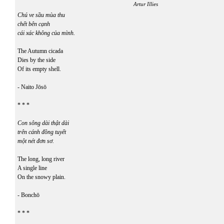
Artur Illies
Chú ve sầu mùa thu
chết bên cạnh
cái xác không của mình.
The Autumn cicada
Dies by the side
Of its empty shell.
- Naito Jōsō
* * *
Con sông dài thật dài
trên cánh đồng tuyết
một nét đơn sơ.
The long, long river
A single line
On the snowy plain.
- Bonchō
* * *