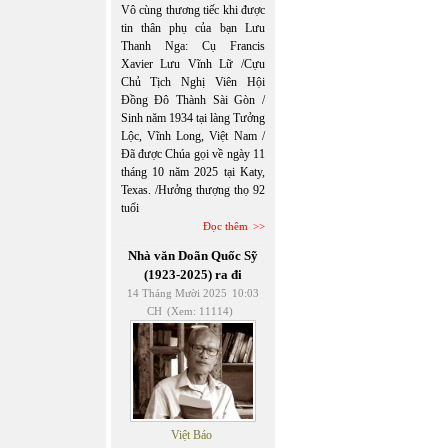
Vô cùng thương tiếc khi được
tin thân phụ của bạn Lưu
Thanh Nga: Cụ Francis
Xavier Lưu Vĩnh Lữ /Cựu
Chủ Tịch Nghị Viên Hội
Đồng Đô Thành Sài Gòn /
Sinh năm 1934 tại làng Tưởng
Lộc, Vĩnh Long, Việt Nam /
Đã được Chúa gọi về ngày 11
tháng 10 năm 2025 tại Katy,
Texas. /Hưởng thượng thọ 92
tuổi
Đọc thêm
Nhà văn Doãn Quốc Sỹ
(1923-2025) ra đi
14 Tháng Mười 2025
10:03
CH
(Xem: 11114)
Việt Báo