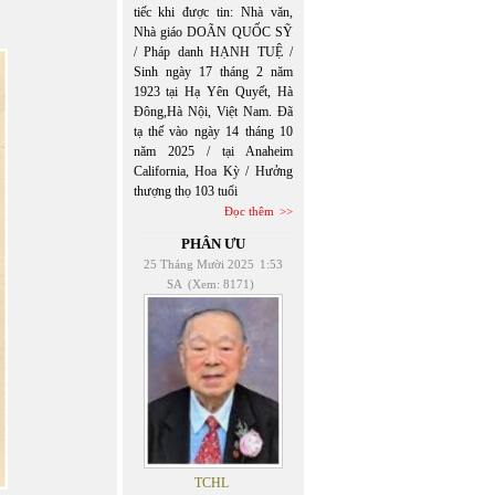
tiếc khi được tin: Nhà văn,
Nhà giáo DOÃN QUỐC SỸ
/ Pháp danh HẠNH TUỆ /
Sinh ngày 17 tháng 2 năm
1923 tại Hạ Yên Quyết, Hà
Đông,Hà Nội, Việt Nam. Đã
tạ thế vào ngày 14 tháng 10
năm 2025 / tại Anaheim
California, Hoa Kỳ / Hưởng
thượng thọ 103 tuổi
Đọc thêm
PHÂN ƯU
25 Tháng Mười 2025
1:53
SA
(Xem: 8171)
TCHL