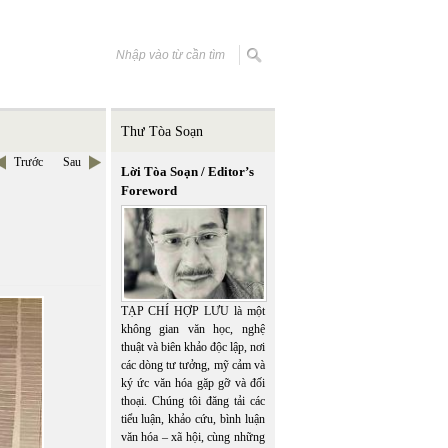
Thư Tòa Soạn
Trước
Sau
Lời Tòa Soạn / Editor’s
Foreword
TẠP CHÍ HỢP LƯU là một
không gian văn học, nghệ
thuật và biên khảo độc lập, nơi
các dòng tư tưởng, mỹ cảm và
ký ức văn hóa gặp gỡ và đối
thoại. Chúng tôi đăng tải các
tiểu luận, khảo cứu, bình luận
văn hóa – xã hội, cùng những