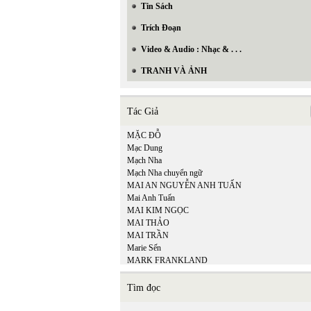
Tin Sách
Trích Đoạn
Video & Audio : Nhạc & . . .
TRANH VÀ ẢNH
Tác Giả
MẶC ĐỖ
Mạc Dung
Mạch Nha
Mạch Nha chuyển ngữ
MAI AN NGUYỄN ANH TUẤN
Mai Anh Tuấn
MAI KIM NGỌC
MAI THẢO
MAI TRẦN
Marie Sến
MARK FRANKLAND
Matsuo Bashō
Mi Ly
Tìm đọc
MICHEL LEGRAND - ALAN & MARILYN
BERGMAN