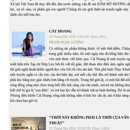
Xã hội Việt Nam đã thay đổi đến đâu trước những vấn đề mà XÓM BỜ MƯƠNG đặt 
lực, sự vô cảm, và phẩm giá con người? Chúng tôi xin giới thiệu lại truyện ngắn này. C
dành cho mỗi bạn đọc.
CÁT HOANG
29 Tháng Bảy 2026
3:34 CH
(Xem: 841)
PHẠM NGỌC LƯƠNG
Có những tác phẩm không thuộc về một thời điểm. Chúng 
trang giấy nhiều năm, rồi một ngày nào đó bỗng hiện lên
vừa mới được viết hôm qua. Cát Hoang là một truyện n
xuất hiện trên Tạp chí Hợp Lưu bởi lối viết tối giản, đứt đoạn như điện ảnh, ngôn ng
thế giới nghệ thuật khiến người đọc vừa bối rối vừa ám ảnh. Nhà phê bình Thụy Khuê
một truyện ngắn có cấu trúc của thơ hiện đại, nơi mỗi câu chữ đều trở thành một ám
phải đọc bằng trực giác nhiều hơn bằng cốt truyện. Trong thế giới ấy, có một bãi đất n
cộng đồng sống như chưa từng biết đến ánh sáng của văn minh, nơi trẻ em không đượ
biết chữ bị gọi là "con điên", và nơi bạo lực dần trở thành trật tự bình thường. Đó là 
Nhưng điều khiến Cát Hoang sống mãi không nằm ở tính hư cấu ấy, mà ở khả năng 
hỏi chưa bao giờ cũ:
“THỜI NÀY KHÔNG PHẢI LÀ THỜI CỦA VĂ
THUẬT”
22 Tháng Bảy 2026
10:50 CH
(Xem: 1404)