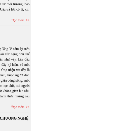
ra: môi trường, bạo
âu trả lời, có lẽ, xin
Đọc thêm
lặng lẽ nằm lại trên
 với sức nặng như thể
gắn như vậy. Lần đầu
ữ đầy ký hiệu, và một
 từng nhận xét đây là
 hiệu, buộc người đọc
ổi giữa dòng sông, một
c học chữ, nơi người
một không gian hư cấu.
đánh thức những câu
Đọc thêm
N CHƯƠNG NGHỆ