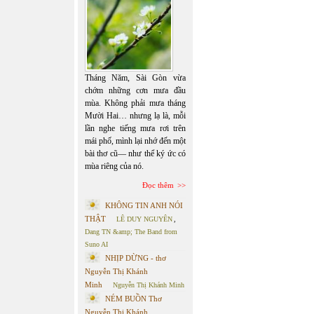
Tháng Năm, Sài Gòn vừa
chớm những cơn mưa đầu
mùa. Không phải mưa tháng
Mười Hai… nhưng lạ là, mỗi
lần nghe tiếng mưa rơi trên
mái phố, mình lại nhớ đến một
bài thơ cũ— như thể ký ức có
mùa riêng của nó.
Đọc thêm
KHÔNG TIN ANH NÓI
THẬT
LÊ DUY NGUYÊN
,
Dang TN &amp; The Band from
Suno AI
NHỊP DỪNG - thơ
Nguyễn Thị Khánh
Minh
Nguyễn Thị Khánh Minh
NÉM BUỒN Thơ
Nguyễn Thị Khánh