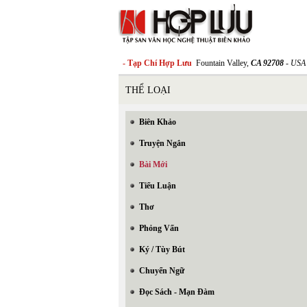
- Tạp Chí Hợp Lưu
Fountain Valley,
CA 92708
- USA
THỂ LOẠI
Biên Khảo
Truyện Ngắn
Bài Mới
Tiểu Luận
Thơ
Phỏng Vấn
Ký / Tùy Bút
Chuyển Ngữ
Đọc Sách - Mạn Đàm