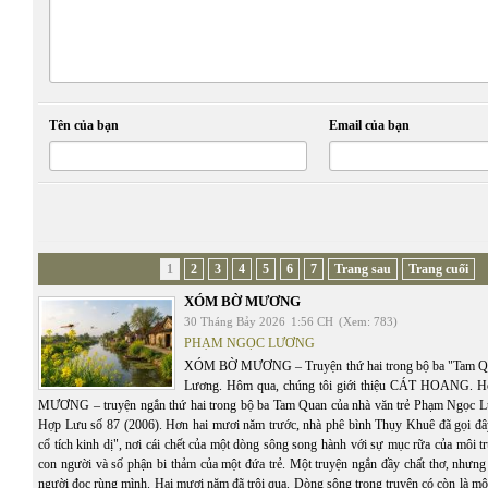
Tên của bạn
Email của bạn
1
2
3
4
5
6
7
Trang sau
Trang cuối
XÓM BỜ MƯƠNG
30 Tháng Bảy 2026
1:56 CH
(Xem: 783)
PHẠM NGỌC LƯƠNG
XÓM BỜ MƯƠNG – Truyện thứ hai trong bộ ba "Tam Q
Lương. Hôm qua, chúng tôi giới thiệu CÁT HOANG.
MƯƠNG – truyện ngắn thứ hai trong bộ ba Tam Quan của nhà văn trẻ Phạm Ngọc Lư
Hợp Lưu số 87 (2006). Hơn hai mươi năm trước, nhà phê bình Thụy Khuê đã gọi đâ
cổ tích kinh dị", nơi cái chết của một dòng sông song hành với sự mục rữa của môi t
con người và số phận bi thảm của một đứa trẻ. Một truyện ngắn đầy chất thơ, nhưng
người đọc rùng mình. Hai mươi năm đã trôi qua. Dòng sông trong truyện có còn là mộ