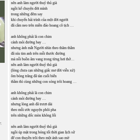
nên anh làm người thuỷ thủ già
ngồi kể chuyện đời mình
trong những đêm say
khi chuyến hải trình của một đời người
đã cắm neo trên miền đảo hoang cô tịch …
anh không phải là con chim
cánh mỏi đường bay …
nhưng ánh mắt Người nhìn theo thăm thẳm
đã níu tim anh trên mỗi thước đường
mà nỗi buồn âm vang trong từng hơi thở…
nên anh làm người thuỷ thủ già
(lòng chưa cạn những giấc mơ đời viễn xứ)
ôm bóng trăng đã tàn cuối biển
thầm thì cùng những con sóng trôi hoang …
anh không phải là con chim
cánh mỏi đường bay …
nhưng lòng anh đã trượt dài
theo mỗi ước nguyện phôi pha
trên những dốc mòn không lối
ữ:
nên anh làm người thuỷ thủ già
ngồi úp mặt trong bóng tối thời gian lịch sử
để con thuyền trôi theo một ánh sao mờ