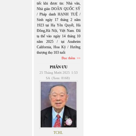
tiếc khi được tin: Nhà văn,
Nhà giáo DOÃN QUỐC SỸ
/ Pháp danh HẠNH TUỆ /
Sinh ngày 17 tháng 2 năm
1923 tại Hạ Yên Quyết, Hà
Đông,Hà Nội, Việt Nam. Đã
tạ thế vào ngày 14 tháng 10
năm 2025 / tại Anaheim
California, Hoa Kỳ / Hưởng
thượng thọ 103 tuổi
Đọc thêm
PHÂN ƯU
25 Tháng Mười 2025
1:53
SA
(Xem: 8168)
TCHL