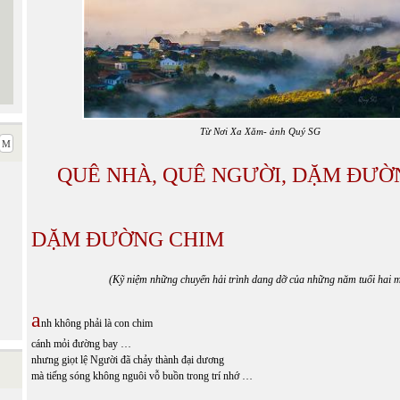
Từ Nơi Xa Xăm- ảnh Quý SG
QUÊ NHÀ, QUÊ NGƯỜI, DẶM ĐƯ
DẶM ĐƯỜNG CHIM
(Kỹ niệm những chuyến hải trình dang dỡ của những năm tuổi hai m
a
nh không phải là con chim
cánh mỏi đường bay …
nhưng giọt lệ Người đã chảy thành đại dương
mà tiếng sóng không nguôi vỗ buồn trong trí nhớ …