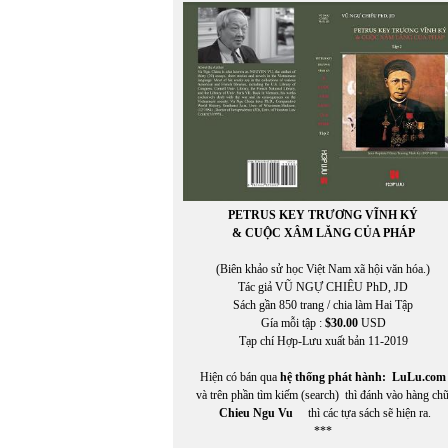
Miên Đáng
miên di
MIÊNG
Mikhail Epstein
Minh Đạo Nguyễn Thạch Hãn
MINH HÀ
Minh Hạo
MINH LÂM
MINH THÙY
MINH TRIẾT VIỆT
MINH TRIẾT VIỆT AN VI
PETRUS KEY TRƯƠNG VĨNH KÝ
Miura Chora
& CUỘC XÂM LĂNG CỦA PHÁP
Mukôda Kuniko
Murakami Ryu
(Biên khảo sử học Việt Nam xã hội văn hóa.)
MỸ CA
Tác giả VŨ NGỰ CHIÊU PhD, JD
Mỹ Dũng
Sách gần 850 trang / chia làm Hai Tập
Gía mỗi tập :
$30.00
USD
Tạp chí Hợp-Lưu xuất bản 11-2019
Hiện có bán qua
hệ thống phát hành:
LuLu.com
và trên phần tìm kiếm (search) thì đánh vào hàng ch
Chieu Ngu Vu
thì các tựa sách sẽ hiện ra.
***