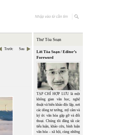
Thư Tòa Soạn
Trước
Sau
Lời Tòa Soạn / Editor’s
Foreword
TẠP CHÍ HỢP LƯU là một
không gian văn học, nghệ
thuật và biên khảo độc lập, nơi
các dòng tư tưởng, mỹ cảm và
ký ức văn hóa gặp gỡ và đối
thoại. Chúng tôi đăng tải các
tiểu luận, khảo cứu, bình luận
văn hóa – xã hội, cùng những