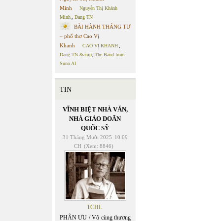
Minh
Nguyễn Thị Khánh
Minh
,
Dang TN
BÀI HÀNH THÁNG TƯ
– phổ thơ Cao Vị
Khanh
CAO VỊ KHANH
,
Dang TN &amp; The Band from
Suno AI
TIN
VĨNH BIỆT NHÀ VĂN,
NHÀ GIÁO DOÃN
QUỐC SỸ
31 Tháng Mười 2025
10:09
CH
(Xem: 8846)
TCHL
PHÂN ƯU / Vô cùng thương