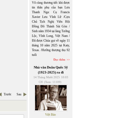
Vô cùng thương tiếc khi được
tin thân phụ của bạn Lưu
Thanh Nga: Cụ Francis
Xavier Lưu Vĩnh Lữ /Cựu
Chủ Tịch Nghị Viên Hội
Đồng Đô Thành Sài Gòn /
Sinh năm 1934 tại làng Tưởng
Lộc, Vĩnh Long, Việt Nam /
Đã được Chúa gọi về ngày 11
tháng 10 năm 2025 tại Katy,
Texas. /Hưởng thượng thọ 92
tuổi
Đọc thêm
Nhà văn Doãn Quốc Sỹ
(1923-2025) ra đi
14 Tháng Mười 2025
10:03
CH
(Xem: 11109)
Trước
Sau
Việt Báo