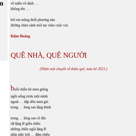
m
về miền vô định …
không tên …
hỏi em mộng đuối phương nào
đường chim cánh mỏi tay chào cuộc vui.
Kiệm Hoàng
QUÊ NHÀ, QUÊ NGƯỜI
(Nhân một chuyến về thăm quê, mùa hè 2023.)
b
uổi chiều hè mưa giông
ngồi uống rượu một mình
ngoài … dập dồn mưa gió
trong … lòng sao lặng thinh
trong … lòng sao cô độc
rất lặng lẽ giữa chiều
những chiều ngồi lặng lẽ
nhìn mây trời … đăm chiêu