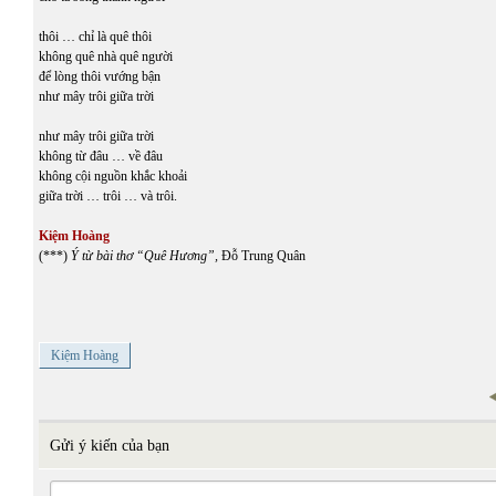
thôi … chỉ là quê thôi
không quê nhà quê người
để lòng thôi vướng bận
như mây trôi giữa trời
như mây trôi giữa trời
không từ đâu … về đâu
không cội nguồn khắc khoải
giữa trời … trôi … và trôi.
Kiệm Hoàng
(***)
Ý từ bài thơ “Quê Hương”,
Đỗ Trung Quân
Kiệm Hoàng
Gửi ý kiến của bạn