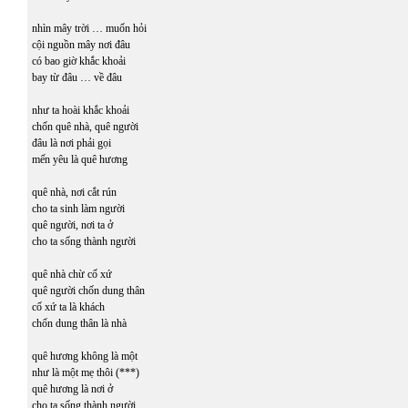
nhìn mây trời … muốn hỏi
cội nguồn mây nơi đâu
có bao giờ khắc khoải
bay từ đâu … về đâu
như ta hoài khắc khoải
chốn quê nhà, quê người
đâu là nơi phải gọi
mến yêu là quê hương
quê nhà, nơi cắt rún
cho ta sinh làm người
quê người, nơi ta ở
cho ta sống thành người
quê nhà chừ cố xứ
quê người chốn dung thân
cố xứ ta là khách
chốn dung thân là nhà
quê hương không là một
như là một mẹ thôi (***)
quê hương là nơi ở
cho ta sống thành người