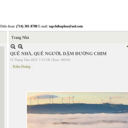
Điện thoại:
(714) 381-8780
E-mail:
tapchihopluu@aol.com
Trang Nhà
QUÊ NHÀ, QUÊ NGƯỜI, DẶM ĐƯỜNG CHIM
15 Tháng Tám 2023
7:13 CH
(Xem: 36910)
Kiệm Hoàng