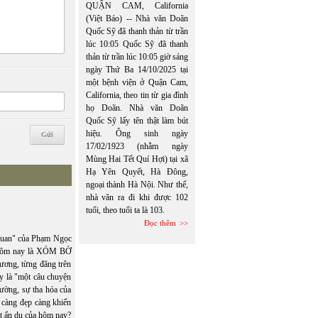
QUẬN CAM, California
(Việt Báo) -- Nhà văn Doãn
Quốc Sỹ đã thanh thản từ trần
lúc 10:05 Quốc Sỹ đã thanh
thản từ trần lúc 10:05 giờ sáng
ngày Thứ Ba 14/10/2025 tại
một bệnh viện ở Quận Cam,
California, theo tin từ gia đình
họ Doãn. Nhà văn Doãn
Quốc Sỹ lấy tên thật làm bút
hiệu. Ông sinh ngày
17/02/1923 (nhằm ngày
Mùng Hai Tết Quí Hợi) tại xã
Hạ Yên Quyết, Hà Đông,
ngoại thành Hà Nội. Như thế,
nhà văn ra đi khi được 102
tuổi, theo tuổi ta là 103.
Đọc thêm
uan" của Phạm Ngọc
 Hôm nay là XÓM BỜ
ơng, từng đăng trên
y là "một câu chuyện
rường, sự tha hóa của
 càng đẹp càng khiến
t ẩn dụ của hôm nay?