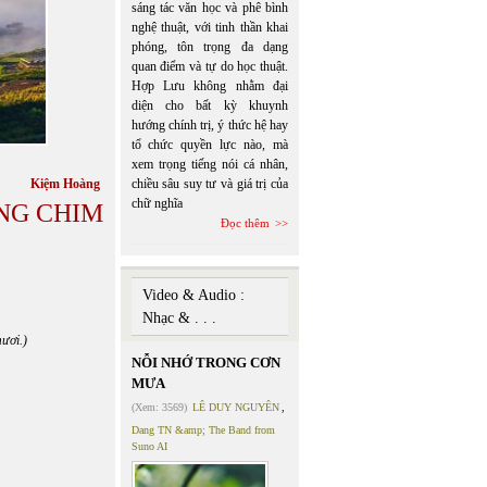
sáng tác văn học và phê bình
nghệ thuật, với tinh thần khai
phóng, tôn trọng đa dạng
quan điểm và tự do học thuật.
Hợp Lưu không nhằm đại
diện cho bất kỳ khuynh
hướng chính trị, ý thức hệ hay
tổ chức quyền lực nào, mà
xem trọng tiếng nói cá nhân,
chiều sâu suy tư và giá trị của
Kiệm Hoàng
chữ nghĩa
ỜNG CHIM
Đọc thêm
Video & Audio :
Nhạc & . . .
ươi.)
NỖI NHỚ TRONG CƠN
MƯA
(Xem: 3569)
LÊ DUY NGUYÊN
,
Dang TN &amp; The Band from
Suno AI