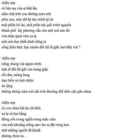
chiều nay
có bàn tay của ai thật ấm
nắm chặt trên con đường mưa ướt
phía sau, nửa thế kỷ thu mình ký ức
một phần bỏ lại, một phần níu giữ trinh nguyên
thành phố tây phương vẫn còn một nơi nào đó
vừa thân quen vừa xa lạ
một nơi duy nhất dành riêng ta
sống hiện thực hay muôn đời chỉ là giấc mơ diệu vợi ?
chiều nay
uống chung vài ngụm rượu
tinh tế đôi lời gửi vào trang giấy
rối rắm, mông lung
bạn hiền và tình nhân
im lặng
những thông cảm trải dài trên khoảng đời tiệm cận gần nhau
chiều nay
có con chim hải âu rời biển
xa lạ và hụt hẫng
đứng yên trong nghĩa trang màu xám
còn một khoảng trống nào cho ta đặt vòng hoa
nhớ những người đã khuất
nhưng chưa xa…