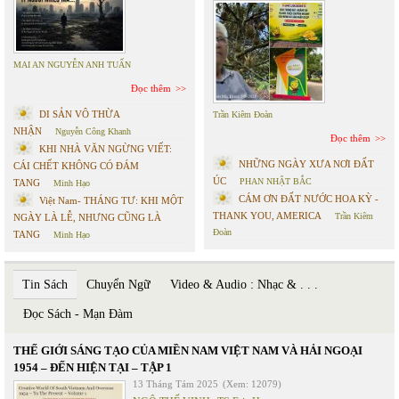
MAI AN NGUYỄN ANH TUẤN
Đọc thêm
DI SẢN VÔ THỪA
Trần Kiêm Đoàn
NHẬN
Nguyễn Công Khanh
Đọc thêm
KHI NHÀ VĂN NGỪNG VIẾT:
NHỮNG NGÀY XƯA NƠI ĐẤT
CÁI CHẾT KHÔNG CÓ ĐÁM
ÚC
PHAN NHẬT BẮC
TANG
Minh Hạo
CÁM ƠN ĐẤT NƯỚC HOA KỲ -
Việt Nam- THÁNG TƯ: KHI MỘT
THANK YOU, AMERICA
Trần Kiêm
NGÀY LÀ LỄ, NHƯNG CŨNG LÀ
Đoàn
TANG
Minh Hạo
Tin Sách
Chuyển Ngữ
Video & Audio : Nhạc & . . .
Đọc Sách - Mạn Đàm
THẾ GIỚI SÁNG TẠO CỦA MIỀN NAM VIỆT NAM VÀ HẢI NGOẠI
1954 – ĐẾN HIỆN TẠI – TẬP 1
13 Tháng Tám 2025
(Xem: 12079)