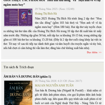
GIỚI THIỆU TÁC PHẨM MỚI “Hoa tím sầu đông” và “Hẹn anh về vĩ dạ
ngắm mưa bay”
29 Tháng Năm 2025
(Xem: 15249)
Hoàng Thị Bích Hà
Năm 2025 Hoàng Thị Bích Hà trình làng 2 tập thơ: “Hoa
tím sầu đông” (gồm 103 bài thơ) và “Hẹn anh về vĩ dạ
ngắm mưa bay” (Hơn 180 bài). Hai tập thơ này tuyển chọn
ra những bài thơ tâm đắc của Hoàng Thị Bích Hà trong 10 tập thơ đã xuất bản từ mấy
năm trước đây. Những tập gồm 50 bài, mỗi tập lọc ra khoảng 10-15 bài, trong những tập
gồm có 100 bài thơ lọc ra khoảng 15-20 bài. (Đây là 2 tập thơ cuối cùng khép lại việc in
thơ. Từ nay về sau tôi tiếp tục dành thời gian và tâm huyết cho truyện ngắn và tùy bút,
nếu bất chợt có cảm hứng thì vẫn làm thơ, đăng báo chứ không xuất bản nữa).
Đọc thêm
Tin sách & Trích đoạn
ÂM BẢN VÀ DƯƠNG BẢN (phần 1)
26 Tháng Sáu 2026
4:21 CH
(Xem: 2617)
MAI AN NGUYỄN ANH TUẤN
Âm bản & Dương bản (Négatif & Positif) – khái niệm có
gốc từ điện ảnh phim nhựa, còn gọi là phim điện ảnh hoặc
phim chiếu rạp, liên quan đến quy trình sản xuất phim có từ
buổi sơ sinh của Nghệ thuật Thứ Bảy - Nàng Tiên Út từ