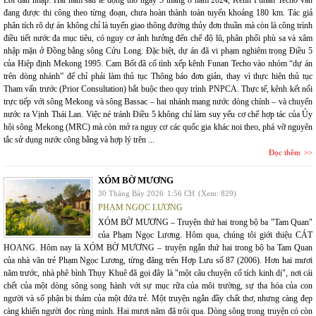
Lời dẫn nhập: Hai năm sau lễ động thổ ngày 5 tháng 8 năm 2024, Kênh Funan Techo vẫn
đang được thi công theo từng đoạn, chưa hoàn thành toàn tuyến khoảng 180 km. Tác giả
phân tích rõ dự án không chỉ là tuyến giao thông đường thủy đơn thuần mà còn là công trình
điều tiết nước đa mục tiêu, có nguy cơ ảnh hưởng đến chế độ lũ, phân phối phù sa và xâm
nhập mặn ở Đồng bằng sông Cửu Long. Đặc biệt, dự án đã vi phạm nghiêm trọng Điều 5
của Hiệp định Mekong 1995. Cam Bốt đã cố tình xếp kênh Funan Techo vào nhóm “dự án
trên dòng nhánh” để chỉ phải làm thủ tục Thông báo đơn giản, thay vì thực hiện thủ tục
Tham vấn trước (Prior Consultation) bắt buộc theo quy trình PNPCA. Thực tế, kênh kết nối
trực tiếp với sông Mekong và sông Bassac – hai nhánh mang nước dòng chính – và chuyển
nước ra Vịnh Thái Lan. Việc né tránh Điều 5 không chỉ làm suy yếu cơ chế hợp tác của Ủy
hội sông Mekong (MRC) mà còn mở ra nguy cơ các quốc gia khác noi theo, phá vỡ nguyên
tắc sử dụng nước công bằng và hợp lý trên ...
Đọc thêm
XÓM BỜ MƯƠNG
30 Tháng Bảy 2026
1:56 CH
(Xem: 829)
PHẠM NGỌC LƯƠNG
XÓM BỜ MƯƠNG – Truyện thứ hai trong bộ ba "Tam Quan"
của Phạm Ngọc Lương. Hôm qua, chúng tôi giới thiệu CÁT
HOANG. Hôm nay là XÓM BỜ MƯƠNG – truyện ngắn thứ hai trong bộ ba Tam Quan
của nhà văn trẻ Phạm Ngọc Lương, từng đăng trên Hợp Lưu số 87 (2006). Hơn hai mươi
năm trước, nhà phê bình Thụy Khuê đã gọi đây là "một câu chuyện cổ tích kinh dị", nơi cái
chết của một dòng sông song hành với sự mục rữa của môi trường, sự tha hóa của con
người và số phận bi thảm của một đứa trẻ. Một truyện ngắn đầy chất thơ, nhưng càng đẹp
càng khiến người đọc rùng mình. Hai mươi năm đã trôi qua. Dòng sông trong truyện có còn