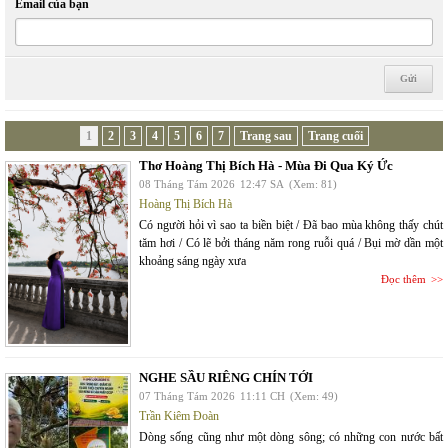
Email của bạn
1
2
3
4
5
6
7
Trang sau
Trang cuối
Thơ Hoàng Thị Bích Hà - Mùa Đi Qua Ký Ức
08 Tháng Tám 2026
12:47 SA
(Xem: 81)
Hoàng Thị Bích Hà
Có người hỏi vì sao ta biền biệt / Đã bao mùa không thấy chút
tăm hơi / Có lẽ bởi tháng năm rong ruỗi quá / Bụi mờ dần một
khoảng sáng ngày xưa
Đọc thêm
NGHE SẦU RIÊNG CHÍN TỚI
07 Tháng Tám 2026
11:11 CH
(Xem: 49)
Trần Kiêm Đoàn
Dòng sống cũng như một dòng sông; có những con nước bất