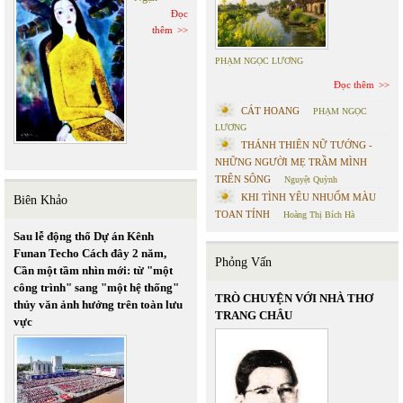
Đọc
thêm
PHẠM NGỌC LƯƠNG
Đọc thêm
CÁT HOANG
PHẠM NGỌC
LƯƠNG
THÁNH THIÊN NỮ TƯỚNG -
NHỮNG NGƯỜI MẸ TRẦM MÌNH
TRÊN SÔNG
Nguyệt Quỳnh
KHI TÌNH YÊU NHUỐM MÀU
Biên Khảo
TOAN TÍNH
Hoàng Thị Bích Hà
Sau lễ động thổ Dự án Kênh
Funan Techo Cách đây 2 năm,
Phỏng Vấn
Cần một tầm nhìn mới: từ "một
công trình" sang "một hệ thống"
TRÒ CHUYỆN VỚI NHÀ THƠ
thủy văn ảnh hưởng trên toàn lưu
TRANG CHÂU
vực