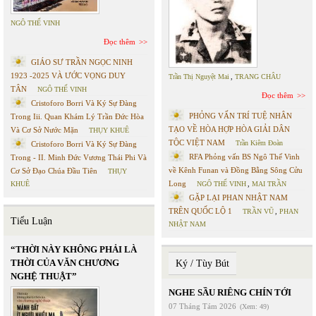
NGÔ THẾ VINH
Đọc thêm
GIÁO SƯ TRẦN NGỌC NINH
1923 -2025 VÀ ƯỚC VỌNG DUY
Trần Thị Nguyệt Mai
,
TRANG CHÂU
TÂN
NGÔ THẾ VINH
Đọc thêm
Cristoforo Borri Và Ký Sự Đàng
PHỎNG VẤN TRÍ TUỆ NHÂN
Trong Iii. Quan Khám Lý Trần Đức Hòa
TẠO VỀ HÒA HỢP HÒA GIẢI DÂN
Và Cơ Sở Nước Mặn
THỤY KHUÊ
TỘC VIỆT NAM
Trần Kiêm Đoàn
Cristoforo Borri Và Ký Sự Đàng
RFA Phỏng vấn BS Ngô Thế Vinh
Trong - II. Minh Đức Vương Thái Phi Và
về Kênh Funan và Đồng Bằng Sông Cửu
Cơ Sở Đạo Chúa Đầu Tiên
THỤY
Long
KHUÊ
NGÔ THẾ VINH
,
MAI TRẦN
GẶP LẠI PHAN NHẬT NAM
TRÊN QUỐC LỘ 1
TRẦN VŨ
,
PHAN
Tiểu Luận
NHẬT NAM
“THỜI NÀY KHÔNG PHẢI LÀ
THỜI CỦA VĂN CHƯƠNG
Ký / Tùy Bút
NGHỆ THUẬT”
NGHE SẦU RIÊNG CHÍN TỚI
07 Tháng Tám 2026
(Xem: 49)