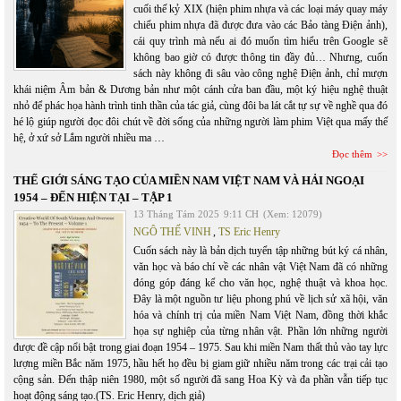
cuối thế kỷ XIX (hiện phim nhựa và các loại máy quay máy
chiếu phim nhựa đã được đưa vào các Bảo tàng Điện ảnh),
cái quy trình mà nếu ai đó muốn tìm hiểu trên Google sẽ
không bao giờ có được thông tin đầy đủ… Nhưng, cuốn
sách này không đi sâu vào công nghệ Điện ảnh, chỉ mượn
khái niệm Âm bản & Dương bản như một cánh cửa ban đầu, một ký hiệu nghệ thuật
nhỏ để phác họa hành trình tinh thần của tác giả, cùng đôi ba lát cắt tự sự về nghề qua đó
hé lộ giúp người đọc đôi chút về đời sống của những người làm phim Việt qua mấy thế
hệ, ở xứ sở Lắm người nhiều ma …
Đọc thêm
THẾ GIỚI SÁNG TẠO CỦA MIỀN NAM VIỆT NAM VÀ HẢI NGOẠI
1954 – ĐẾN HIỆN TẠI – TẬP 1
13 Tháng Tám 2025
9:11 CH
(Xem: 12079)
NGÔ THẾ VINH
,
TS Eric Henry
Cuốn sách này là bản dịch tuyển tập những bút ký cá nhân,
văn học và báo chí về các nhân vật Việt Nam đã có những
đóng góp đáng kể cho văn học, nghệ thuật và khoa học.
Đây là một nguồn tư liệu phong phú về lịch sử xã hội, văn
hóa và chính trị của miền Nam Việt Nam, đồng thời khắc
họa sự nghiệp của từng nhân vật. Phần lớn những người
được đề cập nổi bật trong giai đoạn 1954 – 1975. Sau khi miền Nam thất thủ vào tay lực
lượng miền Bắc năm 1975, hầu hết họ đều bị giam giữ nhiều năm trong các trại cải tạo
cộng sản. Đến thập niên 1980, một số người đã sang Hoa Kỳ và đa phần vẫn tiếp tục
hoạt động sáng tạo.(TS. Eric Henry, dịch giả)