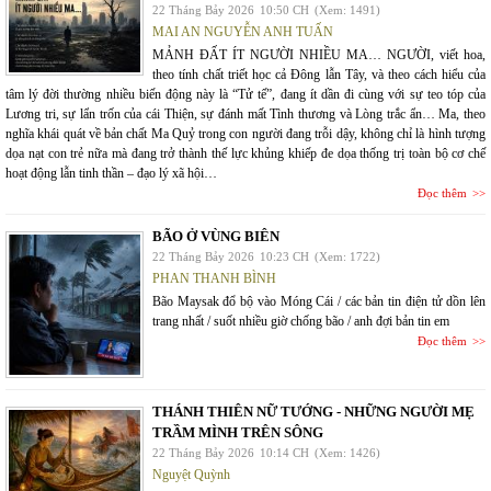
22 Tháng Bảy 2026
10:50 CH
(Xem: 1491)
MAI AN NGUYỄN ANH TUẤN
MẢNH ĐẤT ÍT NGƯỜI NHIỀU MA… NGƯỜI, viết hoa,
theo tính chất triết học cả Đông lẫn Tây, và theo cách hiểu của
tâm lý đời thường nhiều biến động này là “Tử tế”, đang ít dần đi cùng với sự teo tóp của
Lương tri, sự lẩn trốn của cái Thiện, sự đánh mất Tình thương và Lòng trắc ẩn… Ma, theo
nghĩa khái quát về bản chất Ma Quỷ trong con người đang trỗi dậy, không chỉ là hình tượng
dọa nạt con trẻ nữa mà đang trở thành thế lực khủng khiếp đe dọa thống trị toàn bộ cơ chế
hoạt động lẫn tinh thần – đạo lý xã hội…
Đọc thêm
BÃO Ở VÙNG BIÊN
22 Tháng Bảy 2026
10:23 CH
(Xem: 1722)
PHAN THANH BÌNH
Bão Maysak đổ bộ vào Móng Cái / các bản tin điện tử dồn lên
trang nhất / suốt nhiều giờ chống bão / anh đợi bản tin em
Đọc thêm
THÁNH THIÊN NỮ TƯỚNG - NHỮNG NGƯỜI MẸ
TRẦM MÌNH TRÊN SÔNG
22 Tháng Bảy 2026
10:14 CH
(Xem: 1426)
Nguyệt Quỳnh