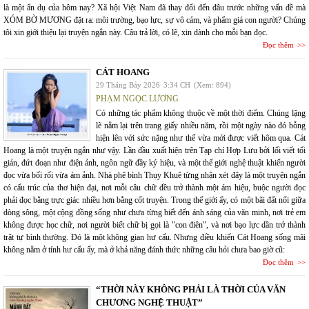
là một ẩn dụ của hôm nay? Xã hội Việt Nam đã thay đổi đến đâu trước những vấn đề mà
XÓM BỜ MƯƠNG đặt ra: môi trường, bạo lực, sự vô cảm, và phẩm giá con người? Chúng
tôi xin giới thiệu lại truyện ngắn này. Câu trả lời, có lẽ, xin dành cho mỗi bạn đọc.
Đọc thêm
CÁT HOANG
29 Tháng Bảy 2026
3:34 CH
(Xem: 894)
PHẠM NGỌC LƯƠNG
Có những tác phẩm không thuộc về một thời điểm. Chúng lặng
lẽ nằm lại trên trang giấy nhiều năm, rồi một ngày nào đó bỗng
hiện lên với sức nặng như thể vừa mới được viết hôm qua. Cát
Hoang là một truyện ngắn như vậy. Lần đầu xuất hiện trên Tạp chí Hợp Lưu bởi lối viết tối
giản, đứt đoạn như điện ảnh, ngôn ngữ đầy ký hiệu, và một thế giới nghệ thuật khiến người
đọc vừa bối rối vừa ám ảnh. Nhà phê bình Thụy Khuê từng nhận xét đây là một truyện ngắn
có cấu trúc của thơ hiện đại, nơi mỗi câu chữ đều trở thành một ám hiệu, buộc người đọc
phải đọc bằng trực giác nhiều hơn bằng cốt truyện. Trong thế giới ấy, có một bãi đất nổi giữa
dòng sông, một cộng đồng sống như chưa từng biết đến ánh sáng của văn minh, nơi trẻ em
không được học chữ, nơi người biết chữ bị gọi là "con điên", và nơi bạo lực dần trở thành
trật tự bình thường. Đó là một không gian hư cấu. Nhưng điều khiến Cát Hoang sống mãi
không nằm ở tính hư cấu ấy, mà ở khả năng đánh thức những câu hỏi chưa bao giờ cũ:
Đọc thêm
“THỜI NÀY KHÔNG PHẢI LÀ THỜI CỦA VĂN
CHƯƠNG NGHỆ THUẬT”