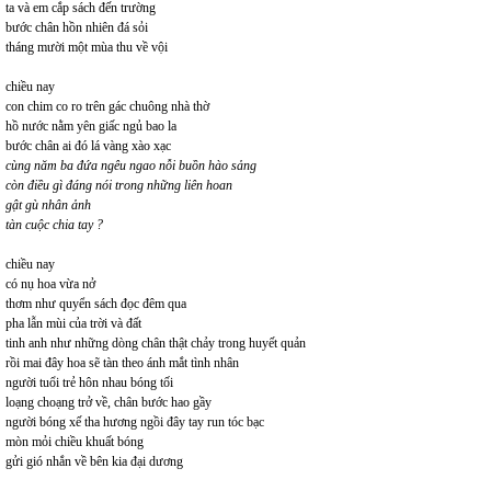
ta và em cắp sách đến trường
bước chân hồn nhiên đá sỏi
tháng mười một mùa thu về vội
chiều nay
con chim co ro trên gác chuông nhà thờ
hồ nước nằm yên giấc ngủ bao la
bước chân ai đó lá vàng xào xạc
cùng năm ba đứa ngêu ngao nỗi buồn hào sảng
còn điều gì đáng nói trong những liên hoan
gật gù nhân ảnh
tàn cuộc chia tay ?
chiều nay
có nụ hoa vừa nở
thơm như quyển sách đọc đêm qua
pha lẫn mùi của trời và đất
tinh anh như những dòng chân thật chảy trong huyết quản
rồi mai đây hoa sẽ tàn theo ánh mắt tình nhân
người tuổi trẻ hôn nhau bóng tối
loạng choạng trở về, chân bước hao gầy
người bóng xế tha hương ngồi đây tay run tóc bạc
mòn mỏi chiều khuất bóng
gửi gió nhắn về bên kia đại dương