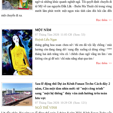
ngờ và những khúc quanh nghiệt ngã. Tôi quyết định chuyến đi
từ Mỹ về cao nguyên Đắk Lắk - Buôn Ma Thuột chỉ trong vòng
mười lăm phút trước một ngọn trào tỉnh cảm đòi hỏi cần đến
một chuyến đi xa.
Đọc thêm
MỘT NĂM
07 Tháng Tám 2026
11:05 CH
(Xem: 53)
Huỳnh Liễu Ngạn
tháng giêng hoa xoan chưa nở / thì em đã vội lấy chồng / mùi
hương còn đang dang dở / rụng đầy xuống cả dòng sông / ***
tháng hai ánh trăng vừa cũ / chênh chao ngõ vắng im lìm / em
không còn gì để nói / chỉ màu nắng nhạt qua tim /
Đọc thêm
Sau lễ động thổ Dự án Kênh Funan Techo Cách đây 2
năm, Cần một tầm nhìn mới: từ "một công trình"
sang "một hệ thống" thủy văn ảnh hưởng trên toàn
lưu vực
07 Tháng Tám 2026
10:29 CH
(Xem: 121)
NGÔ THẾ VINH