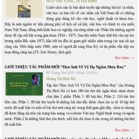
NGÔ THẾ VINH
,
TS Eric Henry
Cuốn sách này là bản dịch tuyển tập những bút ký cá nhân,
văn học và báo chí về các nhân vật Việt Nam đã có những
đóng góp đáng kể cho văn học, nghệ thuật và khoa học.
Đây là một nguồn tư liệu phong phú về lịch sử xã hội, văn hóa và chính trị của miền
Nam Việt Nam, đồng thời khắc họa sự nghiệp của từng nhân vật. Phần lớn những người
được đề cập nổi bật trong giai đoạn 1954 – 1975. Sau khi miền Nam thất thủ vào tay lực
lượng miền Bắc năm 1975, hầu hết họ đều bị giam giữ nhiều năm trong các trại cải tạo
cộng sản. Đến thập niên 1980, một số người đã sang Hoa Kỳ và đa phần vẫn tiếp tục
hoạt động sáng tạo.(TS. Eric Henry, dịch giả)
Đọc thêm
GIỚI THIỆU TÁC PHẨM MỚI “Hẹn Anh Về Vỹ Dạ Ngắm Mưa Bay”
06 Tháng Sáu 2025
(Xem: 13429)
Hoàng Thị Bích Hà
Tập thơ “Hẹn Anh Về Vỹ Dạ Ngắm Mưa Bay” của Hoàng
Thị Bích Hà có hơn 180 bài thơ dài ngắn khác nhau được
chia làm 2 phần: Phần 1: 80 bài thơ, Phần 2: 116 bài thơ
bốn câu. Phần 1: 80 bài thơ tuyển là những bài tâm đắc được chọn lọc ra từ 10 tập thơ
trước đã xuất bản và một số bài thơ mới sáng tác trong thời gian gần đây, chưa in nhưng
đã được đăng tải trên các trang báo mạng và website Văn học Nghệ thuật trong và ngoài
nước. Phần 2 là những khổ thơ yêu thích, mỗi bài chỉ chon 4 câu trong số những bài thơ
đã xuất bản.
Đọc thêm