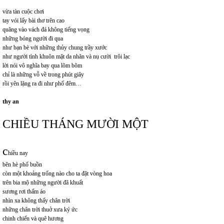
vừa tàn cuộc chơi
tay vói lấy bài thơ trên cao
quăng vào vách đá không tiếng vọng
những bóng người đi qua
như bạn bè với những thủy chung trầy xước
như người tình khuôn mặt da nhăn và nụ cười trôi lạc
lời nói vô nghĩa bay qua lõm bõm
chỉ là những vỗ về trong phút giây
rồi yên lặng ra đi như phố đêm…
thy an
CHIỀU THÁNG MƯỜI MỘT
c
hiều nay
bên hè phố buồn
còn một khoảng trống nào cho ta đặt vòng hoa
trên bia mộ những người đã khuất
sương rơi thấm áo
nhìn xa không thấy chân trời
những chân trời thuở xưa ký ức
chinh chiến và quê hương