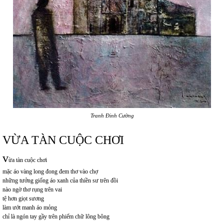
Tranh Đinh Cường
VỪA TÀN CUỘC CHƠI
v
ừa tàn cuộc chơi
mặc áo vàng long đong đem thơ vào chợ
những tưởng giống áo xanh của thiền sư trên đồi
nào ngờ thơ rụng trên vai
tệ hơn giọt sương
làm ướt manh áo mỏng
chỉ là ngón tay gầy trên phiếm chữ lông bông