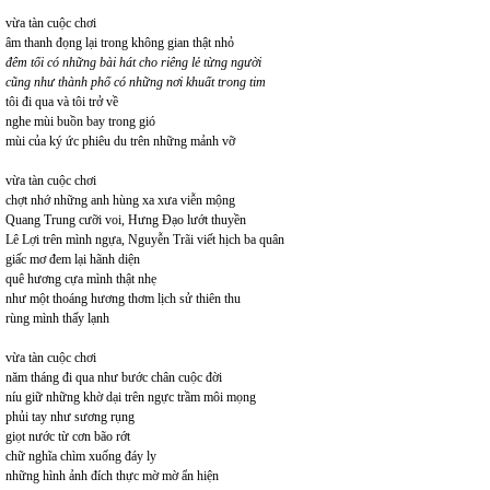
vừa tàn cuộc chơi
âm thanh đọng lại trong không gian thật nhỏ
đêm tối có những bài hát cho riêng lẻ từng người
cũng như thành phố có những nơi khuất trong tim
tôi đi qua và tôi trở về
nghe mùi buồn bay trong gió
mùi của ký ức phiêu du trên những mảnh vỡ
vừa tàn cuộc chơi
chợt nhớ những anh hùng xa xưa viễn mộng
Quang Trung cưỡi voi, Hưng Đạo lướt thuyền
Lê Lợi trên mình ngựa, Nguyễn Trãi viết hịch ba quân
giấc mơ đem lại hãnh diện
quê hương cựa mình thật nhẹ
như một thoáng hương thơm lịch sử thiên thu
rùng mình thấy lạnh
vừa tàn cuộc chơi
năm tháng đi qua như bước chân cuộc đời
níu giữ những khờ dại trên ngực trầm môi mọng
phủi tay như sương rụng
giọt nước từ cơn bão rớt
chữ nghĩa chìm xuống đáy ly
những hình ảnh đích thực mờ mờ ẩn hiện