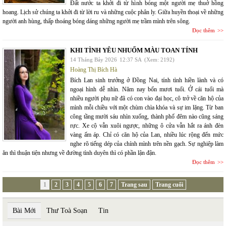
Đất nước ta khởi đi từ hình bóng một người mẹ thuở hồng
hoang. Lịch sử chúng ta khởi đi từ lời ru và những cuộc phân ly. Giữa huyền thoại về những
người anh hùng, thấp thoáng bóng dáng những người mẹ trầm mình trên sông.
Đọc thêm
KHI TÌNH YÊU NHUỐM MÀU TOAN TÍNH
14 Tháng Bảy 2026
12:37 SA
(Xem: 2192)
Hoàng Thị Bích Hà
Bích Lan sinh trưởng ở Đồng Nai, tính tình hiền lành và có
ngoại hình dễ nhìn. Năm nay bốn mươi tuổi. Ở cái tuổi mà
nhiều người phụ nữ đã có con vào đại học, cô trở về căn hộ của
mình mỗi chiều với một chùm chìa khóa và sự im lặng. Từ ban
công tầng mười sáu nhìn xuống, thành phố đêm nào cũng sáng
rực. Xe cộ vẫn xuôi ngược, những ô cửa vẫn hắt ra ánh đèn
vàng ấm áp. Chỉ có căn hộ của Lan, nhiều lúc rộng đến mức
nghe rõ tiếng dép của chính mình trên nền gạch. Sự nghiệp làm
ăn thì thuận tiện nhưng về đường tình duyên thì có phần lận đận.
Đọc thêm
1
2
3
4
5
6
7
Trang sau
Trang cuối
Bài Mới
Thư Toà Soạn
Tin