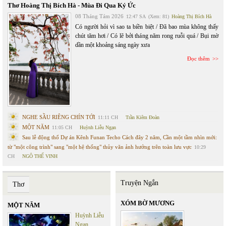
Thơ Hoàng Thị Bích Hà - Mùa Đi Qua Ký Ức
08 Tháng Tám 2026
12:47 SA
(Xem: 81)
Hoàng Thị Bích Hà
Có người hỏi vì sao ta biền biệt / Đã bao mùa không thấy
chút tăm hơi / Có lẽ bởi tháng năm rong ruỗi quá / Bụi mờ
dần một khoảng sáng ngày xưa
Đọc thêm
NGHE SẦU RIÊNG CHÍN TỚI
11:11 CH
Trần Kiêm Đoàn
MỘT NĂM
11:05 CH
Huỳnh Liễu Ngạn
Sau lễ động thổ Dự án Kênh Funan Techo Cách đây 2 năm, Cần một tầm nhìn mới:
từ "một công trình" sang "một hệ thống" thủy văn ảnh hưởng trên toàn lưu vực
10:29
CH
NGÔ THẾ VINH
Truyện Ngắn
Thơ
XÓM BỜ MƯƠNG
MỘT NĂM
Huỳnh Liễu
Ngạn