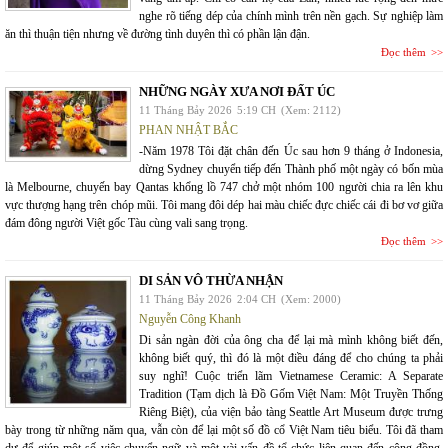
nghe rõ tiếng dép của chính mình trên nền gạch. Sự nghiệp làm
ăn thì thuận tiện nhưng về đường tình duyên thì có phần lận đận.
Đọc thêm
NHỮNG NGÀY XƯA NƠI ĐẤT ÚC
11 Tháng Bảy 2026
5:19 CH
(Xem: 2112)
PHAN NHẬT BẮC
-Năm 1978 Tôi đặt chân đến Úc sau hơn 9 tháng ở Indonesia,
dừng Sydney chuyển tiếp đến Thành phố một ngày có bốn mùa
là Melbourne, chuyến bay Qantas khổng lồ 747 chở một nhóm 100 người chia ra lên khu
vực thượng hạng trên chóp mũi. Tôi mang đôi dép hai màu chiếc đực chiếc cái đi bơ vơ giữa
đám đông người Việt gốc Tàu cùng vali sang trọng.
Đọc thêm
DI SẢN VÔ THỪA NHẬN
11 Tháng Bảy 2026
2:04 CH
(Xem: 2000)
Nguyễn Công Khanh
Di sản ngàn đời của ông cha để lại mà mình không biết đến,
không biết quý, thì đó là một điều đáng để cho chúng ta phải
suy nghĩ! Cuộc triển lãm Vietnamese Ceramic: A Separate
Tradition (Tạm dịch là Đồ Gốm Việt Nam: Một Truyền Thống
Riêng Biệt), của viện bảo tàng Seattle Art Museum được trưng
bày trong từ những năm qua, vẫn còn để lại một số đồ cổ Việt Nam tiêu biểu. Tôi đã tham
dự để giúp một số việc chuyển ngữ và một vài vấn đề tổ chức liên quan đến cộng đồng.