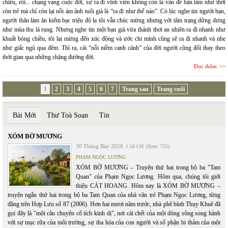
chiều, rồi... chạng vạng cuộc đời, sự ra đi vĩnh viễn không còn là vấn đề bận tâm như thời
còn trẻ mà chỉ còn lại nỗi ám ảnh tuổi già là “ra đi như thế nào”. Có lúc nghe tin người bạn,
người thân làm ăn kiếm bạc triệu đô la tôi vẫn chúc mừng nhưng với tâm trạng dửng dưng
như mùa thu lá rụng. Nhưng nghe tin một bạn già vừa thảnh thơi an nhiên ra đi nhanh như
khuất bóng chiều, tôi lại mừng đến xúc động và ước chi mình cũng sẽ ra đi nhanh và nhẹ
như giấc ngủ qua đêm. Thì ra, cái “nỗi niềm canh cánh” của đời người cũng đổi thay theo
thời gian qua những chặng đường đời.
Đọc thêm
1
2
3
4
5
6
7
Trang sau
Trang cuối
Bài Mới
Thư Toà Soạn
Tin
XÓM BỜ MƯƠNG
30 Tháng Bảy 2026
1:56 CH
(Xem: 725)
PHẠM NGỌC LƯƠNG
XÓM BỜ MƯƠNG – Truyện thứ hai trong bộ ba "Tam
Quan" của Phạm Ngọc Lương. Hôm qua, chúng tôi giới
thiệu CÁT HOANG. Hôm nay là XÓM BỜ MƯƠNG –
truyện ngắn thứ hai trong bộ ba Tam Quan của nhà văn trẻ Phạm Ngọc Lương, từng
đăng trên Hợp Lưu số 87 (2006). Hơn hai mươi năm trước, nhà phê bình Thụy Khuê đã
gọi đây là "một câu chuyện cổ tích kinh dị", nơi cái chết của một dòng sông song hành
với sự mục rữa của môi trường, sự tha hóa của con người và số phận bi thảm của một