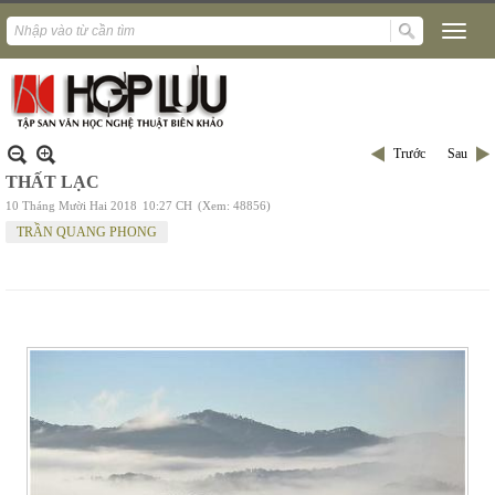
Trước
Sau
THẤT LẠC
10 Tháng Mười Hai 2018
10:27 CH
(Xem: 48856)
TRẦN QUANG PHONG