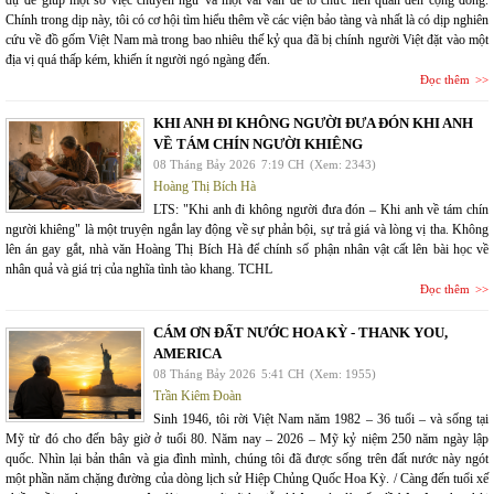
Chính trong dịp này, tôi có cơ hội tìm hiểu thêm về các viện bảo tàng và nhất là có dịp nghiên
cứu về đồ gốm Việt Nam mà trong bao nhiêu thế kỷ qua đã bị chính người Việt đặt vào một
địa vị quá thấp kém, khiến ít người ngó ngàng đến.
Đọc thêm
KHI ANH ĐI KHÔNG NGƯỜI ĐƯA ĐÓN KHI ANH
VỀ TÁM CHÍN NGƯỜI KHIÊNG
08 Tháng Bảy 2026
7:19 CH
(Xem: 2343)
Hoàng Thị Bích Hà
LTS: "Khi anh đi không người đưa đón – Khi anh về tám chín
người khiêng" là một truyện ngắn lay động về sự phản bội, sự trả giá và lòng vị tha. Không
lên án gay gắt, nhà văn Hoàng Thị Bích Hà để chính số phận nhân vật cất lên bài học về
nhân quả và giá trị của nghĩa tình tào khang. TCHL
Đọc thêm
CÁM ƠN ĐẤT NƯỚC HOA KỲ - THANK YOU,
AMERICA
08 Tháng Bảy 2026
5:41 CH
(Xem: 1955)
Trần Kiêm Đoàn
Sinh 1946, tôi rời Việt Nam năm 1982 – 36 tuổi – và sống tại
Mỹ từ đó cho đến bây giờ ở tuổi 80. Năm nay – 2026 – Mỹ kỷ niệm 250 năm ngày lập
quốc. Nhìn lại bản thân và gia đình mình, chúng tôi đã được sống trên đất nước này ngót
một phần năm chặng đường của dòng lịch sử Hiệp Chủng Quốc Hoa Kỳ. / Càng đến tuổi xế