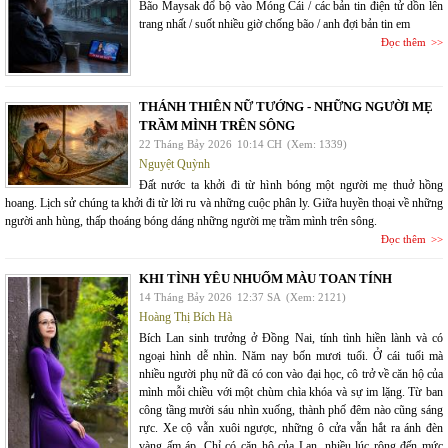
Bão Maysak đổ bộ vào Móng Cái / các bản tin điện tử dồn lên
trang nhất / suốt nhiều giờ chống bão / anh đợi bản tin em
Đọc thêm
THÁNH THIÊN NỮ TƯỚNG - NHỮNG NGƯỜI MẸ
TRẦM MÌNH TRÊN SÔNG
22 Tháng Bảy 2026
10:14 CH
(Xem: 1339)
Nguyệt Quỳnh
Đất nước ta khởi đi từ hình bóng một người mẹ thuở hồng
hoang. Lịch sử chúng ta khởi đi từ lời ru và những cuộc phân ly. Giữa huyền thoại về những
người anh hùng, thấp thoáng bóng dáng những người mẹ trầm mình trên sông.
Đọc thêm
KHI TÌNH YÊU NHUỐM MÀU TOAN TÍNH
14 Tháng Bảy 2026
12:37 SA
(Xem: 2121)
Hoàng Thị Bích Hà
Bích Lan sinh trưởng ở Đồng Nai, tính tình hiền lành và có
ngoại hình dễ nhìn. Năm nay bốn mươi tuổi. Ở cái tuổi mà
nhiều người phụ nữ đã có con vào đại học, cô trở về căn hộ của
mình mỗi chiều với một chùm chìa khóa và sự im lặng. Từ ban
công tầng mười sáu nhìn xuống, thành phố đêm nào cũng sáng
rực. Xe cộ vẫn xuôi ngược, những ô cửa vẫn hắt ra ánh đèn
vàng ấm áp. Chỉ có căn hộ của Lan, nhiều lúc rộng đến mức