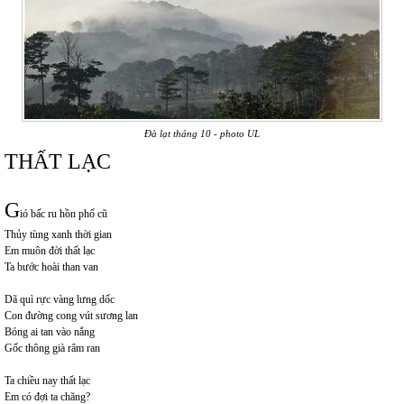
Đà lạt tháng 10 - photo UL
THẤT LẠC
G
ió bấc ru hồn phố cũ
Thủy tùng xanh thời gian
Em muôn đời thất lạc
Ta bước hoài than van
Dã quì rực vàng lưng dốc
Con đường cong vút sương lan
Bóng ai tan vào nắng
Gốc thông già râm ran
Ta chiều nay thất lạc
Em có đợi ta chăng?