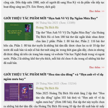
cộng sản. Đến thập niên 1980, một số người đã sang Hoa Kỳ và đa phần vẫn tiếp tục
hoạt động sáng tạo.(TS. Eric Henry, dịch giả)
Đọc thêm
GIỚI THIỆU TÁC PHẨM MỚI “Hẹn Anh Về Vỹ Dạ Ngắm Mưa Bay”
06 Tháng Sáu 2025
(Xem: 13389)
Hoàng Thị Bích Hà
Tập thơ “Hẹn Anh Về Vỹ Dạ Ngắm Mưa Bay” của Hoàng
Thị Bích Hà có hơn 180 bài thơ dài ngắn khác nhau được
chia làm 2 phần: Phần 1: 80 bài thơ, Phần 2: 116 bài thơ
bốn câu. Phần 1: 80 bài thơ tuyển là những bài tâm đắc được chọn lọc ra từ 10 tập thơ
trước đã xuất bản và một số bài thơ mới sáng tác trong thời gian gần đây, chưa in nhưng
đã được đăng tải trên các trang báo mạng và website Văn học Nghệ thuật trong và ngoài
nước. Phần 2 là những khổ thơ yêu thích, mỗi bài chỉ chon 4 câu trong số những bài thơ
đã xuất bản.
Đọc thêm
GIỚI THIỆU TÁC PHẨM MỚI “Hoa tím sầu đông” và “Hẹn anh về vĩ dạ
ngắm mưa bay”
29 Tháng Năm 2025
(Xem: 15214)
Hoàng Thị Bích Hà
Năm 2025 Hoàng Thị Bích Hà trình làng 2 tập thơ: “Hoa
tím sầu đông” (gồm 103 bài thơ) và “Hẹn anh về vĩ dạ
ngắm mưa bay” (Hơn 180 bài). Hai tập thơ này tuyển chọn
ra những bài thơ tâm đắc của Hoàng Thị Bích Hà trong 10 tập thơ đã xuất bản từ mấy