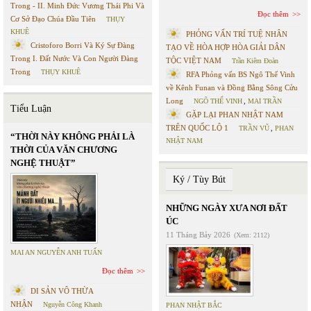
Trong - II. Minh Đức Vương Thái Phi Và
Đọc thêm
Cơ Sở Đạo Chúa Đầu Tiên
THỤY
KHUÊ
PHỎNG VẤN TRÍ TUỆ NHÂN
Cristoforo Borri Và Ký Sự Đàng
TẠO VỀ HÒA HỢP HÒA GIẢI DÂN
Trong I. Đất Nước Và Con Người Đàng
TỘC VIỆT NAM
Trần Kiêm Đoàn
Trong
THỤY KHUÊ
RFA Phỏng vấn BS Ngô Thế Vinh
về Kênh Funan và Đồng Bằng Sông Cửu
Long
NGÔ THẾ VINH
,
MAI TRẦN
Tiểu Luận
GẶP LẠI PHAN NHẬT NAM
TRÊN QUỐC LỘ 1
TRẦN VŨ
,
PHAN
“THỜI NÀY KHÔNG PHẢI LÀ
NHẬT NAM
THỜI CỦA VĂN CHƯƠNG
NGHỆ THUẬT”
Ký / Tùy Bút
NHỮNG NGÀY XƯA NƠI ĐẤT
ÚC
11 Tháng Bảy 2026
(Xem: 2112)
MAI AN NGUYỄN ANH TUẤN
Đọc thêm
DI SẢN VÔ THỪA
NHẬN
Nguyễn Công Khanh
PHAN NHẬT BẮC