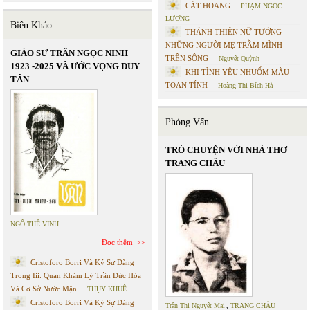
CÁT HOANG
PHẠM NGỌC
LƯƠNG
Biên Khảo
THÁNH THIÊN NỮ TƯỚNG -
NHỮNG NGƯỜI MẸ TRẦM MÌNH
GIÁO SƯ TRẦN NGỌC NINH
TRÊN SÔNG
Nguyệt Quỳnh
1923 -2025 VÀ ƯỚC VỌNG DUY
KHI TÌNH YÊU NHUỐM MÀU
TÂN
TOAN TÍNH
Hoàng Thị Bích Hà
Phỏng Vấn
TRÒ CHUYỆN VỚI NHÀ THƠ
TRANG CHÂU
NGÔ THẾ VINH
Đọc thêm
Cristoforo Borri Và Ký Sự Đàng
Trong Iii. Quan Khám Lý Trần Đức Hòa
Và Cơ Sở Nước Mặn
THỤY KHUÊ
Cristoforo Borri Và Ký Sự Đàng
Trần Thị Nguyệt Mai
,
TRANG CHÂU