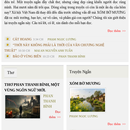
đứa trẻ. Một truyện ngắn đầy chất thơ, nhưng càng đẹp càng khiến người đọc rùng
mình. Hai mươi năm đã trôi qua. Dòng sông trong truyện có còn là một ẩn dụ của hôm
nay? Xã hội Việt Nam đã thay đổi đến đâu trước những vấn đề mà XÓM BỜ MƯƠNG
đặt ra: môi trường, bạo lực, sự vô cảm, và phẩm giá con người? Chúng tôi xin giới thiệu
lại truyện ngắn này. Câu trả lời, có lẽ, xin dành cho mỗi bạn đọc.
Đọc thêm
CÁT HOANG
3:34 CH
PHẠM NGỌC LƯƠNG
“THỜI NÀY KHÔNG PHẢI LÀ THỜI CỦA VĂN CHƯƠNG NGHỆ
THUẬT”
10:50 CH
MAI AN NGUYỄN ANH TUẤN
BÃO Ở VÙNG BIÊN
10:23 CH
PHAN THANH BÌNH
Truyện Ngắn
Thơ
XÓM BỜ MƯƠNG
THƠ PHAN THANH BÌNH, MỘT
VÙNG NGÔN NGỮ MỚI.
PHAN
THANH
BÌNH
Đọc
PHẠM NGỌC LƯƠNG
thêm
Đọc thêm