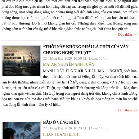
có cấu trúc của thơ hiện đại, nơi mỗi câu chữ đều trở thành một ám hiệu, buộc người đọc
phải đọc bằng trực giác nhiều hơn bằng cốt truyện. Trong thế giới ấy, có một bãi đất nổi giữa
dòng sông, một cộng đồng sống như chưa từng biết đến ánh sáng của văn minh, nơi trẻ em
không được học chữ, nơi người biết chữ bị gọi là "con điên", và nơi bạo lực dần trở thành
trật tự bình thường. Đó là một không gian hư cấu. Nhưng điều khiến Cát Hoang sống mãi
không nằm ở tính hư cấu ấy, mà ở khả năng đánh thức những câu hỏi chưa bao giờ cũ:
Đọc thêm
“THỜI NÀY KHÔNG PHẢI LÀ THỜI CỦA VĂN
CHƯƠNG NGHỆ THUẬT”
22 Tháng Bảy 2026
10:50 CH
(Xem: 1340)
MAI AN NGUYỄN ANH TUẤN
MẢNH ĐẤT ÍT NGƯỜI NHIỀU MA… NGƯỜI, viết hoa,
theo tính chất triết học cả Đông lẫn Tây, và theo cách hiểu của
tâm lý đời thường nhiều biến động này là “Tử tế”, đang ít dần đi cùng với sự teo tóp của
Lương tri, sự lẩn trốn của cái Thiện, sự đánh mất Tình thương và Lòng trắc ẩn… Ma, theo
nghĩa khái quát về bản chất Ma Quỷ trong con người đang trỗi dậy, không chỉ là hình tượng
dọa nạt con trẻ nữa mà đang trở thành thế lực khủng khiếp đe dọa thống trị toàn bộ cơ chế
hoạt động lẫn tinh thần – đạo lý xã hội…
Đọc thêm
BÃO Ở VÙNG BIÊN
22 Tháng Bảy 2026
10:23 CH
(Xem: 1600)
PHAN THANH BÌNH