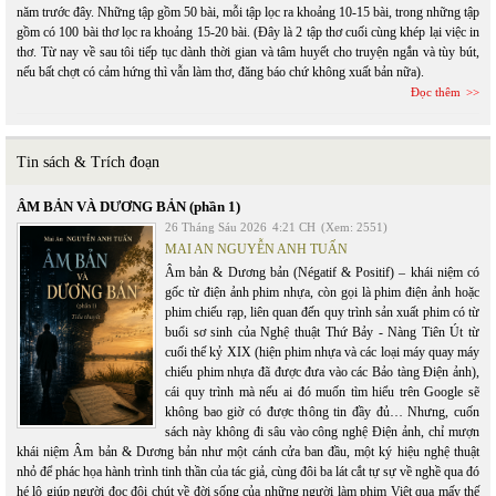
năm trước đây. Những tập gồm 50 bài, mỗi tập lọc ra khoảng 10-15 bài, trong những tập
gồm có 100 bài thơ lọc ra khoảng 15-20 bài. (Đây là 2 tập thơ cuối cùng khép lại việc in
thơ. Từ nay về sau tôi tiếp tục dành thời gian và tâm huyết cho truyện ngắn và tùy bút,
nếu bất chợt có cảm hứng thì vẫn làm thơ, đăng báo chứ không xuất bản nữa).
Đọc thêm
Tin sách & Trích đoạn
ÂM BẢN VÀ DƯƠNG BẢN (phần 1)
26 Tháng Sáu 2026
4:21 CH
(Xem: 2551)
MAI AN NGUYỄN ANH TUẤN
Âm bản & Dương bản (Négatif & Positif) – khái niệm có
gốc từ điện ảnh phim nhựa, còn gọi là phim điện ảnh hoặc
phim chiếu rạp, liên quan đến quy trình sản xuất phim có từ
buổi sơ sinh của Nghệ thuật Thứ Bảy - Nàng Tiên Út từ
cuối thế kỷ XIX (hiện phim nhựa và các loại máy quay máy
chiếu phim nhựa đã được đưa vào các Bảo tàng Điện ảnh),
cái quy trình mà nếu ai đó muốn tìm hiểu trên Google sẽ
không bao giờ có được thông tin đầy đủ… Nhưng, cuốn
sách này không đi sâu vào công nghệ Điện ảnh, chỉ mượn
khái niệm Âm bản & Dương bản như một cánh cửa ban đầu, một ký hiệu nghệ thuật
nhỏ để phác họa hành trình tinh thần của tác giả, cùng đôi ba lát cắt tự sự về nghề qua đó
hé lộ giúp người đọc đôi chút về đời sống của những người làm phim Việt qua mấy thế