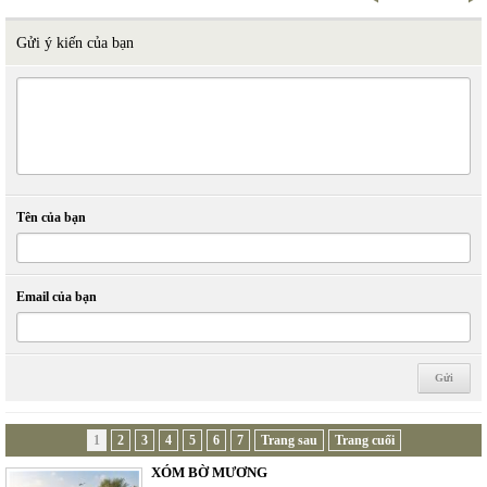
Gửi ý kiến của bạn
Tên của bạn
Email của bạn
1
2
3
4
5
6
7
Trang sau
Trang cuối
XÓM BỜ MƯƠNG