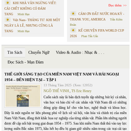
KHI NHÀ VĂN NGỪNG VIẾT:
Đọc thêm
CÁI CHẾT KHÔNG CÓ ĐÁM
CÁM ƠN ĐẤT NƯỚC HOA KỲ -
TANG
Minh Hạo
THANK YOU, AMERICA
Trần Kiêm
Việt Nam- THÁNG TƯ: KHI MỘT
Đoàn
NGÀY LÀ LỄ, NHƯNG CŨNG LÀ
KỂ CHUYỆN FIFA WORLD CUP
TANG
Minh Hạo
2026
Phan Tấn Uẩn
Tin Sách
Chuyển Ngữ
Video & Audio : Nhạc & . . .
Đọc Sách - Mạn Đàm
THẾ GIỚI SÁNG TẠO CỦA MIỀN NAM VIỆT NAM VÀ HẢI NGOẠI
1954 – ĐẾN HIỆN TẠI – TẬP 1
13 Tháng Tám 2025
(Xem: 12052)
NGÔ THẾ VINH
,
TS Eric Henry
Cuốn sách này là bản dịch tuyển tập những bút ký cá nhân,
văn học và báo chí về các nhân vật Việt Nam đã có những
đóng góp đáng kể cho văn học, nghệ thuật và khoa học.
Đây là một nguồn tư liệu phong phú về lịch sử xã hội, văn hóa và chính trị của miền
Nam Việt Nam, đồng thời khắc họa sự nghiệp của từng nhân vật. Phần lớn những người
được đề cập nổi bật trong giai đoạn 1954 – 1975. Sau khi miền Nam thất thủ vào tay lực
lượng miền Bắc năm 1975, hầu hết họ đều bị giam giữ nhiều năm trong các trại cải tạo