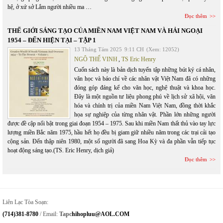
hệ, ở xứ sở Lắm người nhiều ma …
Đọc thêm
THẾ GIỚI SÁNG TẠO CỦA MIỀN NAM VIỆT NAM VÀ HẢI NGOẠI
1954 – ĐẾN HIỆN TẠI – TẬP 1
13 Tháng Tám 2025
9:11 CH
(Xem: 12052)
NGÔ THẾ VINH
,
TS Eric Henry
Cuốn sách này là bản dịch tuyển tập những bút ký cá nhân,
văn học và báo chí về các nhân vật Việt Nam đã có những
đóng góp đáng kể cho văn học, nghệ thuật và khoa học.
Đây là một nguồn tư liệu phong phú về lịch sử xã hội, văn
hóa và chính trị của miền Nam Việt Nam, đồng thời khắc
họa sự nghiệp của từng nhân vật. Phần lớn những người
được đề cập nổi bật trong giai đoạn 1954 – 1975. Sau khi miền Nam thất thủ vào tay lực
lượng miền Bắc năm 1975, hầu hết họ đều bị giam giữ nhiều năm trong các trại cải tạo
cộng sản. Đến thập niên 1980, một số người đã sang Hoa Kỳ và đa phần vẫn tiếp tục
hoạt động sáng tạo.(TS. Eric Henry, dịch giả)
Đọc thêm
Liên Lạc Tòa Soạn:
(714)381-8780
/ Email:
Tapc
Hihopluu@AOL.COM