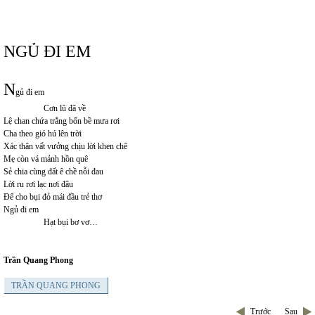
NGỦ ĐI EM
N
gủ đi em
Cơn lũ đã về
Lệ chan chứa trắng bốn bề mưa rơi
Cha theo gió hú lên trời
Xác thân vất vưởng chịu lời khen chê
Mẹ còn vá mảnh hồn quê
Sẻ chia cùng đất ê chề nỗi đau
Lời ru rơi lạc nơi đâu
Để cho bụi đỏ mái đầu trẻ thơ
Ngủ đi em
Hạt bụi bơ vơ…
Trần Quang Phong
TRẦN QUANG PHONG
Trước
Sau