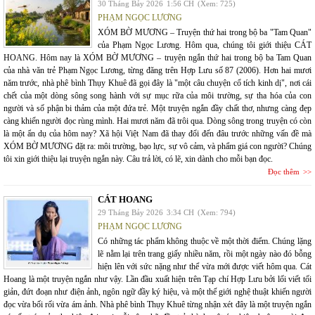
30 Tháng Bảy 2026
1:56 CH
(Xem: 725)
PHẠM NGỌC LƯƠNG
XÓM BỜ MƯƠNG – Truyện thứ hai trong bộ ba "Tam Quan"
của Phạm Ngọc Lương. Hôm qua, chúng tôi giới thiệu CÁT
HOANG. Hôm nay là XÓM BỜ MƯƠNG – truyện ngắn thứ hai trong bộ ba Tam Quan
của nhà văn trẻ Phạm Ngọc Lương, từng đăng trên Hợp Lưu số 87 (2006). Hơn hai mươi
năm trước, nhà phê bình Thụy Khuê đã gọi đây là "một câu chuyện cổ tích kinh dị", nơi cái
chết của một dòng sông song hành với sự mục rữa của môi trường, sự tha hóa của con
người và số phận bi thảm của một đứa trẻ. Một truyện ngắn đầy chất thơ, nhưng càng đẹp
càng khiến người đọc rùng mình. Hai mươi năm đã trôi qua. Dòng sông trong truyện có còn
là một ẩn dụ của hôm nay? Xã hội Việt Nam đã thay đổi đến đâu trước những vấn đề mà
XÓM BỜ MƯƠNG đặt ra: môi trường, bạo lực, sự vô cảm, và phẩm giá con người? Chúng
tôi xin giới thiệu lại truyện ngắn này. Câu trả lời, có lẽ, xin dành cho mỗi bạn đọc.
Đọc thêm
CÁT HOANG
29 Tháng Bảy 2026
3:34 CH
(Xem: 794)
PHẠM NGỌC LƯƠNG
Có những tác phẩm không thuộc về một thời điểm. Chúng lặng
lẽ nằm lại trên trang giấy nhiều năm, rồi một ngày nào đó bỗng
hiện lên với sức nặng như thể vừa mới được viết hôm qua. Cát
Hoang là một truyện ngắn như vậy. Lần đầu xuất hiện trên Tạp chí Hợp Lưu bởi lối viết tối
giản, đứt đoạn như điện ảnh, ngôn ngữ đầy ký hiệu, và một thế giới nghệ thuật khiến người
đọc vừa bối rối vừa ám ảnh. Nhà phê bình Thụy Khuê từng nhận xét đây là một truyện ngắn