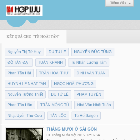
Tiếng Việt
KẾT QUẢ CHO "TỪ HOÀI TẤN"
Nguyễn Thị Từ Huy
DU TU LE
NGUYỄN ĐỨC TÙNG
ĐỖ TẤN ĐẠT
TUẤN KHANH
Tù Nhân Lương Tâm
Phan Tấn Hải
TRẦN HOÀI THƯ
DINH VAN TUAN
HUYNH LE NHAT TAN
NGỌC HOÀI PHƯƠNG
Nguyễn Tường Thiết
DU TỬ LÊ
PHẠM TUYỀN
Phan Tấn Uẩn
TRẦN MỘNG TÚ
Nhà Văn Nhật Tuấn
Nhật Uyển Thư Cưu
TẤN LỘC
Tú Hổ Sàigòn
THÁNG MƯỜI Ở SÀI GÒN
01 Tháng Mười Một 2015
12:16 SA