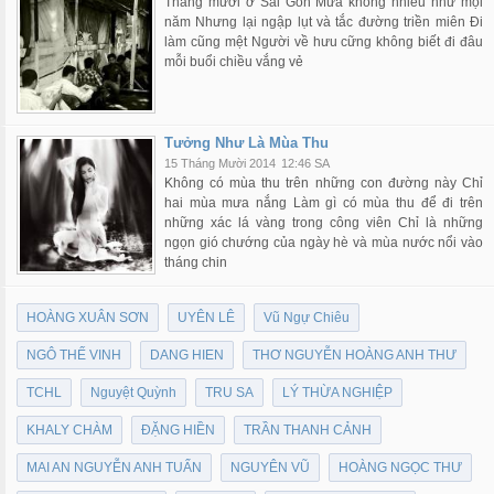
Tháng mười ở Sài Gòn Mưa không nhiều như mọi
năm Nhưng lại ngập lụt và tắc đường triền miên Đi
làm cũng mệt Người về hưu cững không biết đi đâu
mỗi buổi chiều vắng vẻ
Tưởng Như Là Mùa Thu
15 Tháng Mười 2014
12:46 SA
Không có mùa thu trên những con đường này Chỉ
hai mùa mưa nắng Làm gì có mùa thu để đi trên
những xác lá vàng trong công viên Chỉ là những
ngọn gió chướng của ngày hè và mùa nước nổi vào
tháng chin
HOÀNG XUÂN SƠN
UYÊN LÊ
Vũ Ngự Chiêu
NGÔ THẾ VINH
DANG HIEN
THƠ NGUYỄN HOÀNG ANH THƯ
TCHL
Nguyệt Quỳnh
TRU SA
LÝ THỪA NGHIỆP
KHALY CHÀM
ĐẶNG HIỀN
TRẦN THANH CẢNH
MAI AN NGUYỄN ANH TUẤN
NGUYÊN VŨ
HOÀNG NGỌC THƯ