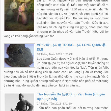
Dự án “Phục nguyên văn bản Truyện Kiều được
đồng thuận cao” của Hội Kiều học Việt Nam đã đề ra
nhằm hướng tới Kỷ niệm 250 năm ngày sinh đại Thi
hào nguyễn du (1765 - 2015) và vinh danh đại Thi
hào dân tộc Nguyễn Du . Bài viết này sẽ lược thuật
quá trình tầm nguyên văn bản Truyện Kiều từ xưa
đến nay và chúng tôi cũng xin gợi ý, phác thảo một
phương pháp phục cổ văn bản Truyện Kiều với hy
vọng có khả năng gần với nguyên tác.
VỀ CHỮ LẠC 貉 TRONG LẠC LONG QUÂN 貉
龍君
18 Tháng Mười 2015
1:23 CH
Lạc Long Quân được viết chữ Hán là 貉龍 君, trong
đó, chữ 貉 (bộ trĩ) mà người Việt, theo truyền thống từ
ngàn xưa đến nay vẫn đọc là “lạc”. Tiền nhân Việt
dường như đã cố tình dùng chữ 貉 dành cho Lạc Long Quân và không đọc
theo đúng phiên thiết từ thư Hán là hạc (thú giống như con cầy), mạch (tộc ở
phương bắc Trung Quốc) nhưng nhất định là “lạc” chắc hẳn phải có một dụng
ý sâu kín nào đó và cho đến nay vẫn còn là bí ẩn văn tự...
Thơ Nguyễn Du 阮攸 Đinh Văn Tuấn (chuyển
dịch Lục bát)
27 Tháng Tám 2015
8:41 SA
Thần hồn son phấn thốt lời Xót thương bạc mệnh