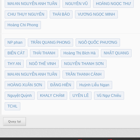
MAI AN NGUYỄN ANH TUẤN
NGUYÊN VŨ
HOÀNG NGỌC THƯ
CHU THỤY NGUYÊN
THÁI BẢO
VƯƠNG NGỌC MINH
Hoàng Chi Phong
NP phan
TRẦN QUANG PHONG
NGÔ QUỐC PHƯƠNG
BIỂN CÁT
THÁI THANH
Hoàng Thị Bích Hà
NHẬT QUANG
THY AN
NGÔ THẾ VINH
NGUYỄN THANH SƠN
MAI AN NGUYỄN ANH TUẤN
TRẦN THANH CẢNH
HOÀNG XUÂN SƠN
ĐẶNG HIỀN
Huỳnh Liễu Ngạn
Nguyệt Quỳnh
KHALY CHÀM
UYÊN LÊ
Vũ Ngự Chiêu
TCHL
Quay lại