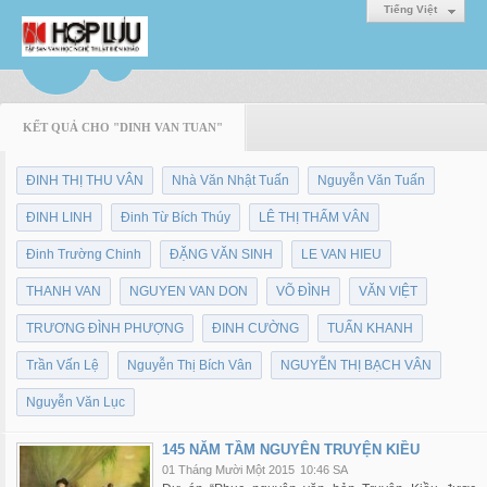
Tiếng Việt
KẾT QUẢ CHO "DINH VAN TUAN"
ĐINH THỊ THU VÂN
Nhà Văn Nhật Tuấn
Nguyễn Văn Tuấn
ĐINH LINH
Đinh Từ Bích Thúy
LÊ THỊ THẤM VÂN
Đinh Trường Chinh
ĐẶNG VĂN SINH
LE VAN HIEU
THANH VAN
NGUYEN VAN DON
VÕ ĐÌNH
VĂN VIỆT
TRƯƠNG ĐÌNH PHƯỢNG
ĐINH CƯỜNG
TUẤN KHANH
Trần Vấn Lệ
Nguyễn Thị Bích Vân
NGUYỄN THỊ BẠCH VÂN
Nguyễn Văn Lục
145 NĂM TẦM NGUYÊN TRUYỆN KIỀU
01 Tháng Mười Một 2015
10:46 SA