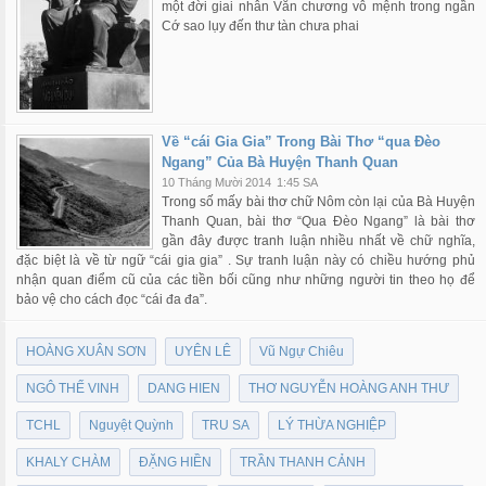
một đời giai nhân Văn chương vô mệnh trong ngần
Cớ sao lụy đến thư tàn chưa phai
Về “cái Gia Gia” Trong Bài Thơ “qua Đèo
Ngang” Của Bà Huyện Thanh Quan
10 Tháng Mười 2014
1:45 SA
Trong số mấy bài thơ chữ Nôm còn lại của Bà Huyện
Thanh Quan, bài thơ “Qua Đèo Ngang” là bài thơ
gần đây được tranh luận nhiều nhất về chữ nghĩa,
đặc biệt là về từ ngữ “cái gia gia” . Sự tranh luận này có chiều hướng phủ
nhận quan điểm cũ của các tiền bối cũng như những người tin theo họ để
bảo vệ cho cách đọc “cái đa đa”.
HOÀNG XUÂN SƠN
UYÊN LÊ
Vũ Ngự Chiêu
NGÔ THẾ VINH
DANG HIEN
THƠ NGUYỄN HOÀNG ANH THƯ
TCHL
Nguyệt Quỳnh
TRU SA
LÝ THỪA NGHIỆP
KHALY CHÀM
ĐẶNG HIỀN
TRẦN THANH CẢNH